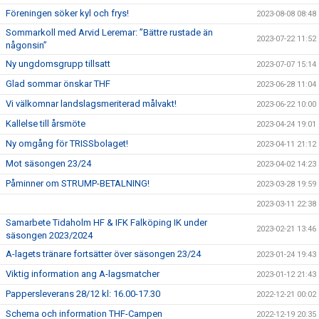
Föreningen söker kyl och frys!
2023-08-08 08:48
Sommarkoll med Arvid Leremar: ”Bättre rustade än
2023-07-22 11:52
någonsin”
Ny ungdomsgrupp tillsatt
2023-07-07 15:14
Glad sommar önskar THF
2023-06-28 11:04
Vi välkomnar landslagsmeriterad målvakt!
2023-06-22 10:00
Kallelse till årsmöte
2023-04-24 19:01
Ny omgång för TRISSbolaget!
2023-04-11 21:12
Mot säsongen 23/24
2023-04-02 14:23
Påminner om STRUMP-BETALNING!
2023-03-28 19:59
2023-03-11 22:38
Samarbete Tidaholm HF & IFK Falköping IK under
2023-02-21 13:46
säsongen 2023/2024
A-lagets tränare fortsätter över säsongen 23/24
2023-01-24 19:43
Viktig information ang A-lagsmatcher
2023-01-12 21:43
Pappersleverans 28/12 kl: 16.00-17.30
2022-12-21 00:02
Schema och information THF-Campen
2022-12-19 20:35