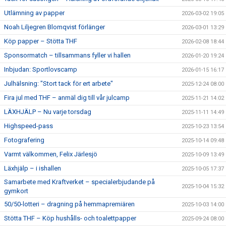
Utlämning av papper
2026-03-02 19:05
Noah Liljegren Blomqvist förlänger
2026-03-01 13:29
Köp papper – Stötta THF
2026-02-08 18:44
Sponsormatch – tillsammans fyller vi hallen
2026-01-20 19:24
Inbjudan: Sportlovscamp
2026-01-15 16:17
Julhälsning: "Stort tack för ert arbete"
2025-12-24 08:00
Fira jul med THF – anmäl dig till vår julcamp
2025-11-21 14:02
LÄXHJÄLP – Nu varje torsdag
2025-11-11 14:49
Highspeed-pass
2025-10-23 13:54
Fotografering
2025-10-14 09:48
Varmt välkommen, Felix Järlesjö
2025-10-09 13:49
Läxhjälp – i ishallen
2025-10-05 17:37
Samarbete med Kraftverket – specialerbjudande på
2025-10-04 15:32
gymkort
50/50-lotteri – dragning på hemmapremiären
2025-10-03 14:00
Stötta THF – Köp hushålls- och toalettpapper
2025-09-24 08:00