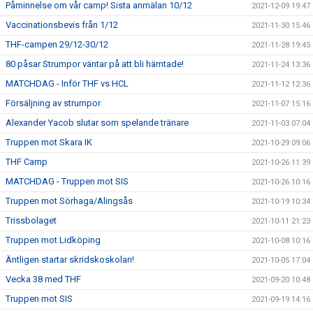
Påminnelse om vår camp! Sista anmälan 10/12
2021-12-09 19:47
Vaccinationsbevis från 1/12
2021-11-30 15:46
THF-campen 29/12-30/12
2021-11-28 19:45
80 påsar Strumpor väntar på att bli hämtade!
2021-11-24 13:36
MATCHDAG - Inför THF vs HCL
2021-11-12 12:36
Försäljning av strumpor
2021-11-07 15:16
Alexander Yacob slutar som spelande tränare
2021-11-03 07:04
Truppen mot Skara IK
2021-10-29 09:06
THF Camp
2021-10-26 11:39
MATCHDAG - Truppen mot SIS
2021-10-26 10:16
Truppen mot Sörhaga/Alingsås
2021-10-19 10:34
Trissbolaget
2021-10-11 21:23
Truppen mot Lidköping
2021-10-08 10:16
Äntligen startar skridskoskolan!
2021-10-05 17:04
Vecka 38 med THF
2021-09-20 10:48
Truppen mot SIS
2021-09-19 14:16