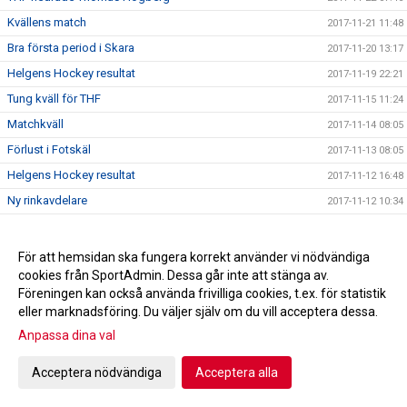
Kvällens match
2017-11-21 11:48
Bra första period i Skara
2017-11-20 13:17
Helgens Hockey resultat
2017-11-19 22:21
Tung kväll för THF
2017-11-15 11:24
Matchkväll
2017-11-14 08:05
Förlust i Fotskäl
2017-11-13 08:05
Helgens Hockey resultat
2017-11-12 16:48
Ny rinkavdelare
2017-11-12 10:34
Fotskäl nästa
2017-11-10 13:14
Ny utprovning av profilkläder 7/11!
2017-11-06 16:56
För att hemsidan ska fungera korrekt använder vi nödvändiga
cookies från SportAdmin. Dessa går inte att stänga av.
THF studsade tillbaka
2017-11-06 07:52
Föreningen kan också använda frivilliga cookies, t.ex. för statistik
Helgens Hockey resultat
2017-11-05 21:44
eller marknadsföring. Du väljer själv om du vill acceptera dessa.
Derby fredag !
2017-11-03 13:38
Anpassa dina val
Fotografering 27/11
2017-10-31 21:07
Acceptera nödvändiga
Acceptera alla
Jakt på poäng fortsätter i Nittorp
2017-10-31 18:27
Helgens Hockey resultat
2017-10-29 21:42