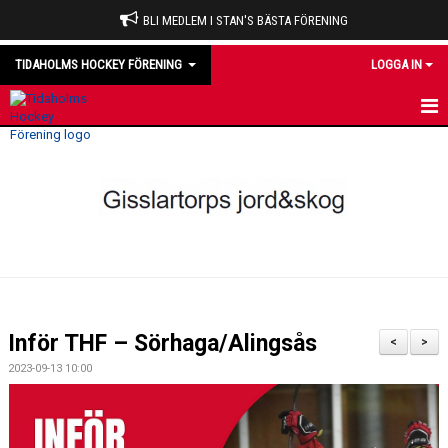
BLI MEDLEM I STAN'S BÄSTA FÖRENING
TIDAHOLMS HOCKEY FÖRENING
LOGGA IN
HEM
NYHETER
VÅRA LAG
OM KLUBBEN
KALENDER
Inför THF – Sörhaga/Alingsås
<
>
MATCHER
2023-09-13 10:00
DOMARE