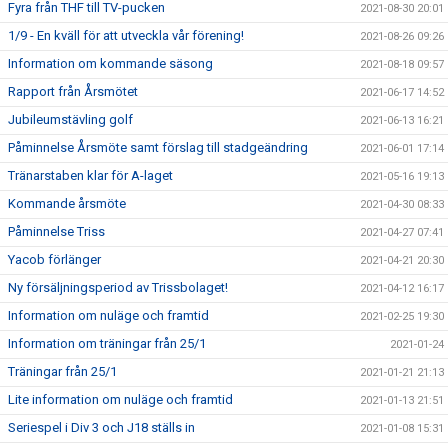
Fyra från THF till TV-pucken
2021-08-30 20:01
1/9 - En kväll för att utveckla vår förening!
2021-08-26 09:26
Information om kommande säsong
2021-08-18 09:57
Rapport från Årsmötet
2021-06-17 14:52
Jubileumstävling golf
2021-06-13 16:21
Påminnelse Årsmöte samt förslag till stadgeändring
2021-06-01 17:14
Tränarstaben klar för A-laget
2021-05-16 19:13
Kommande årsmöte
2021-04-30 08:33
Påminnelse Triss
2021-04-27 07:41
Yacob förlänger
2021-04-21 20:30
Ny försäljningsperiod av Trissbolaget!
2021-04-12 16:17
Information om nuläge och framtid
2021-02-25 19:30
Information om träningar från 25/1
2021-01-24
Träningar från 25/1
2021-01-21 21:13
Lite information om nuläge och framtid
2021-01-13 21:51
Seriespel i Div 3 och J18 ställs in
2021-01-08 15:31