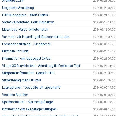
Årsmöte 2024
2024-03-26 06:00
Ungdoms-Avslutning
2024-03-25 07:00
U12 Cupsegrare – Stort Grattis!
2024-03-21 15:25
Varmt Välkommen, Colin Bolgakov!
2024-03-18 11:10
Matchdag: Välgörenhetsmatch
2024-03-16 07:00
Var med i vår insamling till Barncancerfonden
2024-03-12 06:30
Försäsongsträning – Ungdomar
2024-03-08 16:26
Matchen För Livet
2024-02-26 10:28
Information om lagbygget 24/25
2024-02-26 07:00
Vi firar 30 år av historia - Anmäl dig till Festernas Fest
2024-02-22 11:10
Supporterinformation: Lysekil–THF
2024-02-20 06:55
Superfredag med Fri Entré
2024-02-16 07:00
Lagkaptenen: "Det gäller att spela tufft"
2024-02-09 17:30
Veckans Matcher
2024-02-05 07:00
Sponsormatch – Var med på tåget
2024-02-03 14:35
Information om skadeläget i truppen
2024-02-01 12:00