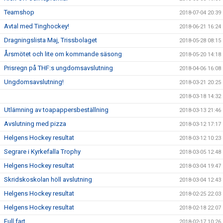
Teamshop
2018-07-04 20:39
Avtal med Tinghockey!
2018-06-21 16:24
Dragningslista Maj, Trissbolaget
2018-05-28 08:15
Årsmötet och lite om kommande säsong
2018-05-20 14:18
Prisregn på THF:s ungdomsavslutning
2018-04-06 16:08
Ungdomsavslutning!
2018-03-21 20:25
2018-03-18 14:32
Utlämning av toapappersbeställning
2018-03-13 21:46
Avslutning med pizza
2018-03-12 17:17
Helgens Hockey resultat
2018-03-12 10:23
Segrare i Kyrkefalla Trophy
2018-03-05 12:48
Helgens Hockey resultat
2018-03-04 19:47
Skridskoskolan höll avslutning
2018-03-04 12:43
Helgens Hockey resultat
2018-02-25 22:03
Helgens Hockey resultat
2018-02-18 22:07
Full fart...
2018-02-17 10:26