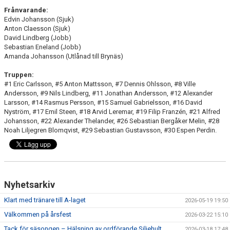
Frånvarande:
Edvin Johansson (Sjuk)
Anton Claesson (Sjuk)
David Lindberg (Jobb)
Sebastian Eneland (Jobb)
Amanda Johansson (Utlånad till Brynäs)
Truppen:
#1 Eric Carlsson, #5 Anton Mattsson, #7 Dennis Ohlsson, #8 Ville
Andersson, #9 Nils Lindberg, #11 Jonathan Andersson, #12 Alexander
Larsson, #14 Rasmus Persson, #15 Samuel Gabrielsson, #16 David
Nyström, #17 Emil Steen, #18 Arvid Leremar, #19 Filip Franzén, #21 Alfred
Johansson, #22 Alexander Thelander, #26 Sebastian Bergåker Melin, #28
Noah Liljegren Blomqvist, #29 Sebastian Gustavsson, #30 Espen Perdin.
Nyhetsarkiv
Klart med tränare till A-laget
2026-05-19 19:50
Välkommen på årsfest
2026-03-22 15:10
Tack för säsongen – Hälsning av ordförande Siljehult
2026-03-18 17:48