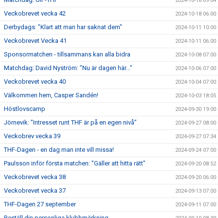
2024-10-18 09:04
Veckobrevet vecka 42
2024-10-18 06:00
Derbydags: ”Klart att man har saknat dem"
2024-10-11 10:00
Veckobrevet Vecka 41
2024-10-11 06:00
Sponsormatchen - tillsammans kan alla bidra
2024-10-08 07:00
Matchdag: David Nyström: ”Nu är dagen här..."
2024-10-06 07:00
Veckobrevet vecka 40
2024-10-04 07:00
Välkommen hem, Casper Sandén!
2024-10-03 18:05
Höstlovscamp
2024-09-30 19:00
Jörnevik: ”Intresset runt THF är på en egen nivå”
2024-09-27 08:00
Veckobrev vecka 39
2024-09-27 07:34
THF-Dagen - en dag man inte vill missa!
2024-09-24 07:00
Paulsson inför första matchen: "Gäller att hitta rätt"
2024-09-20 08:52
Veckobrevet vecka 38
2024-09-20 06:00
Veckobrevet vecka 37
2024-09-13 07:00
THF-Dagen 27 september
2024-09-11 07:00
Beställ din personliga klubbmärkning