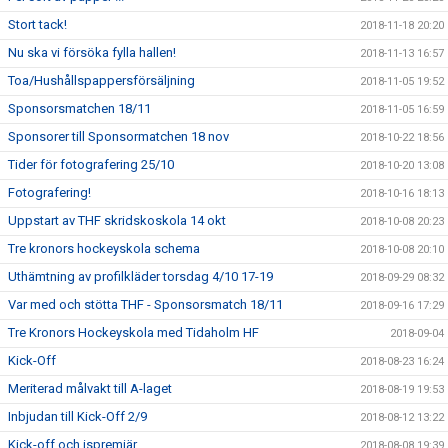
Stort tack!
2018-11-18 20:20
Nu ska vi försöka fylla hallen!
2018-11-13 16:57
Toa/Hushållspappersförsäljning
2018-11-05 19:52
Sponsorsmatchen 18/11
2018-11-05 16:59
Sponsorer till Sponsormatchen 18 nov
2018-10-22 18:56
Tider för fotografering 25/10
2018-10-20 13:08
Fotografering!
2018-10-16 18:13
Uppstart av THF skridskoskola 14 okt
2018-10-08 20:23
Tre kronors hockeyskola schema
2018-10-08 20:10
Uthämtning av profilkläder torsdag 4/10 17-19
2018-09-29 08:32
Var med och stötta THF - Sponsorsmatch 18/11
2018-09-16 17:29
Tre Kronors Hockeyskola med Tidaholm HF
2018-09-04
Kick-Off
2018-08-23 16:24
Meriterad målvakt till A-laget
2018-08-19 19:53
Inbjudan till Kick-Off 2/9
2018-08-12 13:22
Kick-off och ispremiär
2018-08-08 19:39