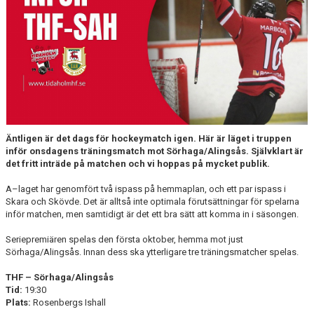
MEDLEM
KIOSKEN
THF UNGDOMSPOLICY - RÖDA TRÅD
PROFILKLÄDER
BILDGALLERI
Äntligen är det dags för hockeymatch igen. Här är läget i truppen
inför onsdagens träningsmatch mot Sörhaga/Alingsås. Självklart är
TRISSBOLAGET
det fritt inträde på matchen och vi hoppas på mycket publik.
DOKUMENT
A–laget har genomfört två ispass på hemmaplan, och ett par ispass i
Skara och Skövde. Det är alltså inte optimala förutsättningar för spelarna
inför matchen, men samtidigt är det ett bra sätt att komma in i säsongen.
ALLMÄNHETENS ÅKNING
Seriepremiären spelas den första oktober, hemma mot just
FÖRSÄKRING
Sörhaga/Alingsås. Innan dess ska ytterligare tre träningsmatcher spelas.
THF – Sörhaga/Alingsås
Tid:
19:30
Plats:
Rosenbergs Ishall