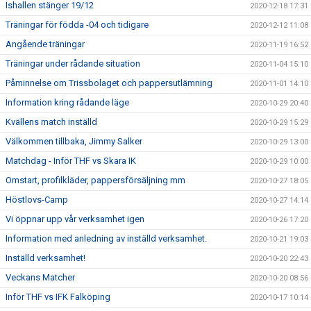
Ishallen stänger 19/12
2020-12-18 17:31
Träningar för födda -04 och tidigare
2020-12-12 11:08
Angående träningar
2020-11-19 16:52
Träningar under rådande situation
2020-11-04 15:10
Påminnelse om Trissbolaget och pappersutlämning
2020-11-01 14:10
Information kring rådande läge
2020-10-29 20:40
Kvällens match inställd
2020-10-29 15:29
Välkommen tillbaka, Jimmy Salker
2020-10-29 13:00
Matchdag - Inför THF vs Skara IK
2020-10-29 10:00
Omstart, profilkläder, pappersförsäljning mm
2020-10-27 18:05
Höstlovs-Camp
2020-10-27 14:14
Vi öppnar upp vår verksamhet igen
2020-10-26 17:20
Information med anledning av inställd verksamhet.
2020-10-21 19:03
Inställd verksamhet!
2020-10-20 22:43
Veckans Matcher
2020-10-20 08:56
Inför THF vs IFK Falköping
2020-10-17 10:14