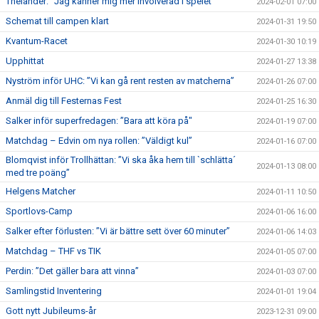
Thelander: ”Jag känner mig mer involverad i spelet”
2024-02-01 07:00
Schemat till campen klart
2024-01-31 19:50
Kvantum-Racet
2024-01-30 10:19
Upphittat
2024-01-27 13:38
Nyström inför UHC: ”Vi kan gå rent resten av matcherna”
2024-01-26 07:00
Anmäl dig till Festernas Fest
2024-01-25 16:30
Salker inför superfredagen: ”Bara att köra på"
2024-01-19 07:00
Matchdag – Edvin om nya rollen: ”Väldigt kul”
2024-01-16 07:00
Blomqvist inför Trollhättan: ”Vi ska åka hem till `schlätta´
2024-01-13 08:00
med tre poäng”
Helgens Matcher
2024-01-11 10:50
Sportlovs-Camp
2024-01-06 16:00
Salker efter förlusten: ”Vi är bättre sett över 60 minuter”
2024-01-06 14:03
Matchdag – THF vs TIK
2024-01-05 07:00
Perdin: ”Det gäller bara att vinna”
2024-01-03 07:00
Samlingstid Inventering
2024-01-01 19:04
Gott nytt Jubileums-år
2023-12-31 09:00