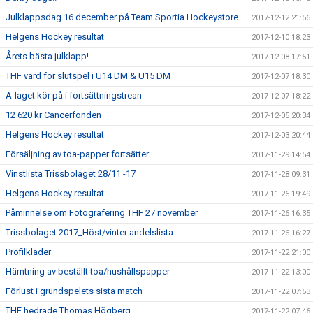
Julklappsdag 16 december på Team Sportia Hockeystore
2017-12-12 21:56
Helgens Hockey resultat
2017-12-10 18:23
Årets bästa julklapp!
2017-12-08 17:51
THF värd för slutspel i U14 DM & U15 DM
2017-12-07 18:30
A-laget kör på i fortsättningstrean
2017-12-07 18:22
12 620 kr Cancerfonden
2017-12-05 20:34
Helgens Hockey resultat
2017-12-03 20:44
Försäljning av toa-papper fortsätter
2017-11-29 14:54
Vinstlista Trissbolaget 28/11 -17
2017-11-28 09:31
Helgens Hockey resultat
2017-11-26 19:49
Påminnelse om Fotografering THF 27 november
2017-11-26 16:35
Trissbolaget 2017_Höst/vinter andelslista
2017-11-26 16:27
Profilkläder
2017-11-22 21:00
Hämtning av beställt toa/hushållspapper
2017-11-22 13:00
Förlust i grundspelets sista match
2017-11-22 07:53
THF hedrade Thomas Högberg
2017-11-22 07:46