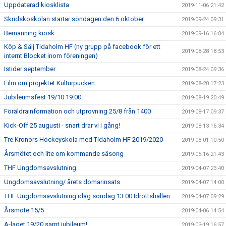
Uppdaterad kiosklista
2019-11-06 21:42
Skridskoskolan startar söndagen den 6 oktober
2019-09-24 09:31
Bemanning kiosk
2019-09-16 16:04
Köp & Sälj Tidaholm HF (ny grupp på facebook för ett
2019-08-28 18:53
internt Blocket inom föreningen)
Istider september
2019-08-24 09:36
Film om projektet Kulturpucken
2019-08-20 17:23
Jubileumsfest 19/10 19:00
2019-08-19 20:49
Föräldrainformation och utprovning 25/8 från 1400
2019-08-17 09:37
Kick-Off 25 augusti - snart drar vi i gång!
2019-08-13 16:34
Tre Kronors Hockeyskola med Tidaholm HF 2019/2020
2019-08-01 10:50
Årsmötet och lite om kommande säsong
2019-05-16 21:43
THF Ungdomsavslutning
2019-04-07 23:40
Ungdomsavslutning/ årets domarinsats
2019-04-07 14:00
THF Ungdomsavslutning idag söndag 13:00 Idrottshallen
2019-04-07 09:29
Årsmöte 15/5
2019-04-06 14:54
A-laget 19/20 samt jubileum!
2019-03-19 16:57