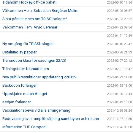
Tidaholm Hockey off-ice paket
2022-05-10 17:54
Välkommen Hem, Sebastian Bergåker Melin.
2022-05-06 08:57
Sista påminnelsen om TRISS-bolaget!
2022-05-03 23:22
Välkommen Hem, Arvid Leremar
2022-04-22 09:34
2022-04-21 17:49
Ny omgång för TRISSbolaget!
2022-04-10 20:47
Betalning av papper
2022-03-28 21:33
Tränarduon klara för säsongen 22/23
2022-02-07 20:12
Träningstider februari-mars
2022-02-01 15:47
Nya publikrestriktioner uppdatering 220129
2022-01-29 14:00
Backduon förlänger
2022-01-25 18:00
Uppskjuten match A-laget
2022-01-20 17:44
Kedjan förlänger
2022-01-19 18:00
Vacciantionsbevis vid alla arrangemang
2021-12-28 08:24
Redovisning av strumpförsäljning samt byten och returer
2021-12-27 14:50
Information THF-Campen!
2021-12-26 09:00