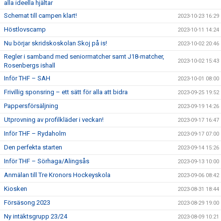
alla ideella hjältar
Schemat till campen klart!
2023-10-23 16:29
Höstlovscamp
2023-10-11 14:24
Nu börjar skridskoskolan Skoj på is!
2023-10-02 20:46
Regler i samband med seniormatcher samt J18-matcher,
2023-10-02 15:43
Rosenbergs ishall
Inför THF – SAH
2023-10-01 08:00
Frivillig sponsring – ett sätt för alla att bidra
2023-09-25 19:52
Pappersförsäljning
2023-09-19 14:26
Utprovning av profilkläder i veckan!
2023-09-17 16:47
Inför THF – Rydaholm
2023-09-17 07:00
Den perfekta starten
2023-09-14 15:26
Inför THF – Sörhaga/Alingsås
2023-09-13 10:00
Anmälan till Tre Kronors Hockeyskola
2023-09-06 08:42
Kiosken
2023-08-31 18:44
Försäsong 2023
2023-08-29 19:00
Ny intäktsgrupp 23/24
2023-08-09 10:21