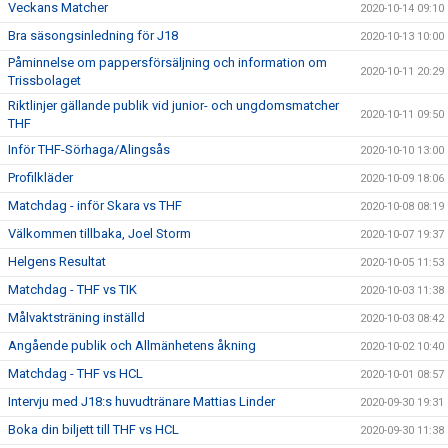
Veckans Matcher
2020-10-14 09:10
Bra säsongsinledning för J18
2020-10-13 10:00
Påminnelse om pappersförsäljning och information om
2020-10-11 20:29
Trissbolaget
Riktlinjer gällande publik vid junior- och ungdomsmatcher
2020-10-11 09:50
THF
Inför THF-Sörhaga/Alingsås
2020-10-10 13:00
Profilkläder
2020-10-09 18:06
Matchdag - inför Skara vs THF
2020-10-08 08:19
Välkommen tillbaka, Joel Storm
2020-10-07 19:37
Helgens Resultat
2020-10-05 11:53
Matchdag - THF vs TIK
2020-10-03 11:38
Målvaktsträning inställd
2020-10-03 08:42
Angående publik och Allmänhetens åkning
2020-10-02 10:40
Matchdag - THF vs HCL
2020-10-01 08:57
Intervju med J18:s huvudtränare Mattias Linder
2020-09-30 19:31
Boka din biljett till THF vs HCL
2020-09-30 11:38