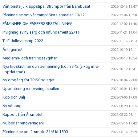
Vårt bästa julklappstips: Strumpor från Bambusa!
2022-12-16 11:47
Påminnelse om vår camp! Sista anmälan 10/12
2022-12-04 15:28
PÅMINNER OM PAPPERSBESTÄLLNING!
2022-12-02 11:46
Invigning av ny sarg och isfundament 22/11!
2022-11-21 11:04
THF-Jullovscamp 2022
2022-11-16 21:13
Äntligen is!
2022-10-19 19:11
Medlems- och träningsavgifter
2022-10-17 19:54
Nya kioskrutiner och bemanning fr.o.m v.42 (viktig info-
2022-10-12 16:41
uppdaterad)
Ny omgång för TRISSbolaget!
2022-10-04 22:00
Uppdatering renovering ishallen
2022-10-04 19:44
Köp och Sälj
2022-09-05 17:09
Ny säsong!
2022-08-28 16:15
Rapport från Årsmötet
2022-05-22 08:11
Nu börjar renoveringen!
2022-05-16 17:42
Påminnelse om årsmöte 21/5 kl 1500
2022-05-16 08:29