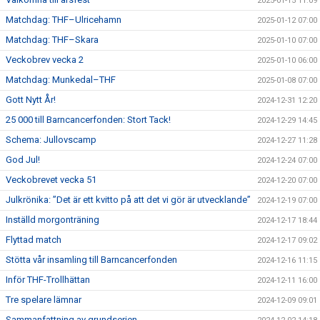
2025-01-15 11:09
Matchdag: THF–Ulricehamn
2025-01-12 07:00
Matchdag: THF–Skara
2025-01-10 07:00
Veckobrev vecka 2
2025-01-10 06:00
Matchdag: Munkedal–THF
2025-01-08 07:00
Gott Nytt År!
2024-12-31 12:20
25 000 till Barncancerfonden: Stort Tack!
2024-12-29 14:45
Schema: Jullovscamp
2024-12-27 11:28
God Jul!
2024-12-24 07:00
Veckobrevet vecka 51
2024-12-20 07:00
Julkrönika: ”Det är ett kvitto på att det vi gör är utvecklande”
2024-12-19 07:00
Inställd morgonträning
2024-12-17 18:44
Flyttad match
2024-12-17 09:02
Stötta vår insamling till Barncancerfonden
2024-12-16 11:15
Inför THF-Trollhättan
2024-12-11 16:00
Tre spelare lämnar
2024-12-09 09:01
Sammanfattning av grundserien