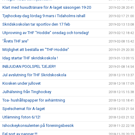
Klart med huvudtränare för A-laget säsongen 19-20
2019-02-28 20:41
Tjejhockey-dag lördag 9 mars i Tidaholms ishall
2019-02-17 21:00
Skridskoskolan tar sportlov den 17 feb
2019-02-13 13:08
Utprovning av THF "Hoddie" onsdag och torsdag!
2019-02-12 18:42
"Årets THF:are"
2019-02-08 15:42
Möjlighet att beställa en "THF-Hoddie"
2019-01-29 20:30
Idag startar THF skridskoskola !
2019-01-13 09:15
INBJUDAN POOLSPEL TJEJER!!
2019-01-08 14:54
Jul avslutning för THF Skridskoskola
2018-12-19 13:37
Kiosken under jullovet
2018-12-18 17:09
Julhälsning från Tinghockey
2018-12-15 15:38
Toa- hushållspapper för avhämtning
2018-12-10 18:41
Spelschemat för A-laget
2018-12-03 21:54
Utlämning foton 6/12!
2018-12-03 21:52
Ishockeykonsulenten på föreningsbesök
2018-11-22 22:18
Fel sort av papper !!!
2018-11-20 20:23