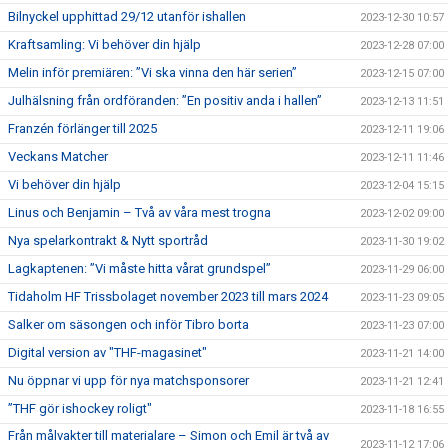
Bilnyckel upphittad 29/12 utanför ishallen
2023-12-30 10:57
Kraftsamling: Vi behöver din hjälp
2023-12-28 07:00
Melin inför premiären: ”Vi ska vinna den här serien”
2023-12-15 07:00
Julhälsning från ordföranden: ”En positiv anda i hallen”
2023-12-13 11:51
Franzén förlänger till 2025
2023-12-11 19:06
Veckans Matcher
2023-12-11 11:46
Vi behöver din hjälp
2023-12-04 15:15
Linus och Benjamin – Två av våra mest trogna
2023-12-02 09:00
Nya spelarkontrakt & Nytt sportråd
2023-11-30 19:02
Lagkaptenen: ”Vi måste hitta vårat grundspel”
2023-11-29 06:00
Tidaholm HF Trissbolaget november 2023 till mars 2024
2023-11-23 09:05
Salker om säsongen och inför Tibro borta
2023-11-23 07:00
Digital version av "THF-magasinet"
2023-11-21 14:00
Nu öppnar vi upp för nya matchsponsorer
2023-11-21 12:41
”THF gör ishockey roligt"
2023-11-18 16:55
Från målvakter till materialare – Simon och Emil är två av
2023-11-12 17:06