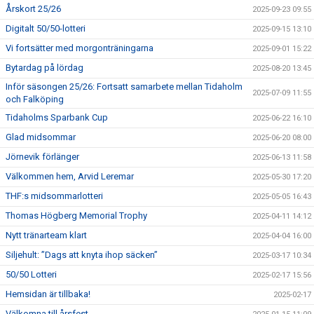
Årskort 25/26
2025-09-23 09:55
Digitalt 50/50-lotteri
2025-09-15 13:10
Vi fortsätter med morgonträningarna
2025-09-01 15:22
Bytardag på lördag
2025-08-20 13:45
Inför säsongen 25/26: Fortsatt samarbete mellan Tidaholm
2025-07-09 11:55
och Falköping
Tidaholms Sparbank Cup
2025-06-22 16:10
Glad midsommar
2025-06-20 08:00
Jörnevik förlänger
2025-06-13 11:58
Välkommen hem, Arvid Leremar
2025-05-30 17:20
THF:s midsommarlotteri
2025-05-05 16:43
Thomas Högberg Memorial Trophy
2025-04-11 14:12
Nytt tränarteam klart
2025-04-04 16:00
Siljehult: ”Dags att knyta ihop säcken”
2025-03-17 10:34
50/50 Lotteri
2025-02-17 15:56
Hemsidan är tillbaka!
2025-02-17
Välkomna till årsfest