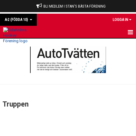
BLI MEDLEM I STAN'S BÄSTA FÖRENING
A-2 (FÖDDA 10)
LOGGA IN
HEM
NYHETER
KALENDER
MATCHER
TRUPPEN
Truppen
BILDGALLERI
DOKUMENT
KONTAKT