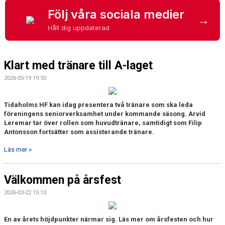
MEDLEM
Följ våra sociala medier
→
KIOSKEN
Håll dig uppdaterad
THF UNGDOMSPOLICY - RÖDA TRÅD
Klart med tränare till A-laget
PROFILKLÄDER
2026-05-19 19:50
BILDGALLERI
Tidaholms HF kan idag presentera två tränare som ska leda
TRISSBOLAGET
föreningens seniorverksamhet under kommande säsong. Arvid
Leremar tar över rollen som huvudtränare, samtidigt som Filip
Antonsson fortsätter som assisterande tränare.
DOKUMENT
Läs mer »
ALLMÄNHETENS ÅKNING
FÖRSÄKRING
Välkommen på årsfest
2026-03-22 15:10
En av årets höjdpunkter närmar sig. Läs mer om årsfesten och hur