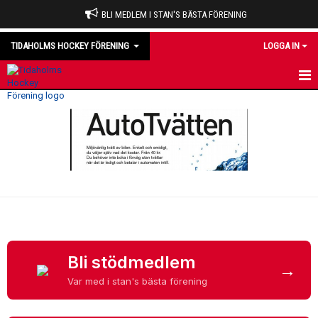
BLI MEDLEM I STAN'S BÄSTA FÖRENING
TIDAHOLMS HOCKEY FÖRENING
LOGGA IN
HEM
NYHETER
VÅRA LAG
OM KLUBBEN
KALENDER
MATCHER
Bli stödmedlem
→
Var med i stan's bästa förening
DOMARE