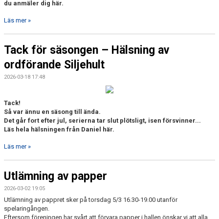
du anmäler dig här.
Läs mer »
Tack för säsongen – Hälsning av
ordförande Siljehult
2026-03-18 17:48
Tack!
Så var ännu en säsong till ända.
Det går fort efter jul, serierna tar slut plötsligt, isen försvinner...
Läs hela hälsningen från Daniel här.
Läs mer »
Utlämning av papper
2026-03-02 19:05
Utlämning av pappret sker på torsdag 5/3 16.30-19.00 utanför
spelaringången.
Eftersom föreningen har svårt att förvara papper i hallen önskar vi att alla