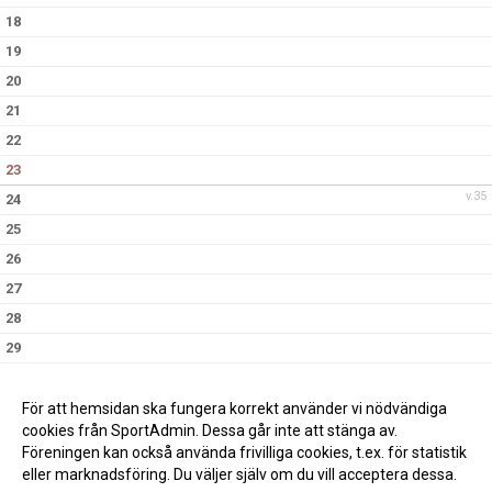
18
19
20
21
22
23
v.35
24
25
26
27
28
29
30
v.36
31
För att hemsidan ska fungera korrekt använder vi nödvändiga
cookies från SportAdmin. Dessa går inte att stänga av.
Föreningen kan också använda frivilliga cookies, t.ex. för statistik
eller marknadsföring. Du väljer själv om du vill acceptera dessa.