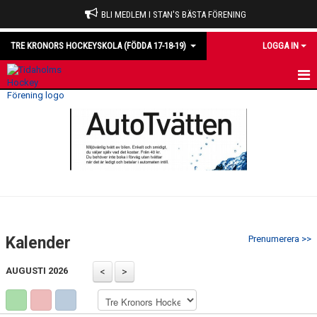
BLI MEDLEM I STAN'S BÄSTA FÖRENING
TRE KRONORS HOCKEYSKOLA (FÖDDA 17-18-19)
LOGGA IN
HEM
NYHETER
KALENDER
MATCHER
TRUPPEN
Kalender
Prenumerera >>
BILDGALLERI
AUGUSTI 2026
DOKUMENT
KONTAKT