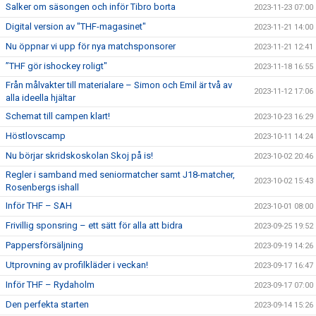
Salker om säsongen och inför Tibro borta
2023-11-23 07:00
Digital version av "THF-magasinet"
2023-11-21 14:00
Nu öppnar vi upp för nya matchsponsorer
2023-11-21 12:41
”THF gör ishockey roligt"
2023-11-18 16:55
Från målvakter till materialare – Simon och Emil är två av
2023-11-12 17:06
alla ideella hjältar
Schemat till campen klart!
2023-10-23 16:29
Höstlovscamp
2023-10-11 14:24
Nu börjar skridskoskolan Skoj på is!
2023-10-02 20:46
Regler i samband med seniormatcher samt J18-matcher,
2023-10-02 15:43
Rosenbergs ishall
Inför THF – SAH
2023-10-01 08:00
Frivillig sponsring – ett sätt för alla att bidra
2023-09-25 19:52
Pappersförsäljning
2023-09-19 14:26
Utprovning av profilkläder i veckan!
2023-09-17 16:47
Inför THF – Rydaholm
2023-09-17 07:00
Den perfekta starten
2023-09-14 15:26