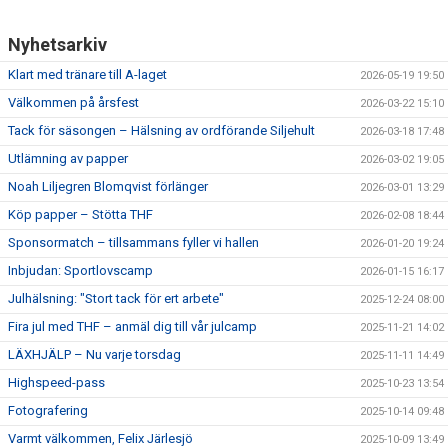
Nyhetsarkiv
Klart med tränare till A-laget
2026-05-19 19:50
Välkommen på årsfest
2026-03-22 15:10
Tack för säsongen – Hälsning av ordförande Siljehult
2026-03-18 17:48
Utlämning av papper
2026-03-02 19:05
Noah Liljegren Blomqvist förlänger
2026-03-01 13:29
Köp papper – Stötta THF
2026-02-08 18:44
Sponsormatch – tillsammans fyller vi hallen
2026-01-20 19:24
Inbjudan: Sportlovscamp
2026-01-15 16:17
Julhälsning: "Stort tack för ert arbete"
2025-12-24 08:00
Fira jul med THF – anmäl dig till vår julcamp
2025-11-21 14:02
LÄXHJÄLP – Nu varje torsdag
2025-11-11 14:49
Highspeed-pass
2025-10-23 13:54
Fotografering
2025-10-14 09:48
Varmt välkommen, Felix Järlesjö
2025-10-09 13:49