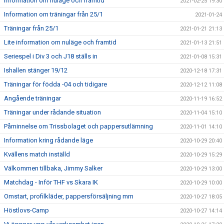
Information om nuläge och framtid
2021-02-25 19:30
Information om träningar från 25/1
2021-01-24
Träningar från 25/1
2021-01-21 21:13
Lite information om nuläge och framtid
2021-01-13 21:51
Seriespel i Div 3 och J18 ställs in
2021-01-08 15:31
Ishallen stänger 19/12
2020-12-18 17:31
Träningar för födda -04 och tidigare
2020-12-12 11:08
Angående träningar
2020-11-19 16:52
Träningar under rådande situation
2020-11-04 15:10
Påminnelse om Trissbolaget och pappersutlämning
2020-11-01 14:10
Information kring rådande läge
2020-10-29 20:40
Kvällens match inställd
2020-10-29 15:29
Välkommen tillbaka, Jimmy Salker
2020-10-29 13:00
Matchdag - Inför THF vs Skara IK
2020-10-29 10:00
Omstart, profilkläder, pappersförsäljning mm
2020-10-27 18:05
Höstlovs-Camp
2020-10-27 14:14