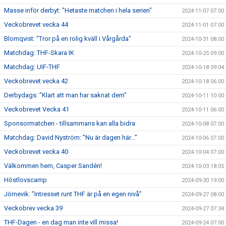
Masse inför derbyt: "Hetaste matchen i hela serien"
2024-11-07 07:00
Veckobrevet vecka 44
2024-11-01 07:00
Blomqvist: "Tror på en rolig kväll i Vårgårda"
2024-10-31 08:00
Matchdag: THF-Skara IK
2024-10-25 09:00
Matchdag: UIF-THF
2024-10-18 09:04
Veckobrevet vecka 42
2024-10-18 06:00
Derbydags: ”Klart att man har saknat dem"
2024-10-11 10:00
Veckobrevet Vecka 41
2024-10-11 06:00
Sponsormatchen - tillsammans kan alla bidra
2024-10-08 07:00
Matchdag: David Nyström: ”Nu är dagen här..."
2024-10-06 07:00
Veckobrevet vecka 40
2024-10-04 07:00
Välkommen hem, Casper Sandén!
2024-10-03 18:05
Höstlovscamp
2024-09-30 19:00
Jörnevik: ”Intresset runt THF är på en egen nivå”
2024-09-27 08:00
Veckobrev vecka 39
2024-09-27 07:34
THF-Dagen - en dag man inte vill missa!
2024-09-24 07:00