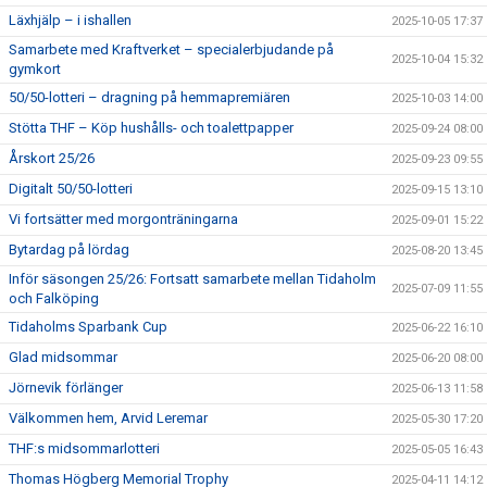
Läxhjälp – i ishallen
2025-10-05 17:37
Samarbete med Kraftverket – specialerbjudande på
2025-10-04 15:32
gymkort
50/50-lotteri – dragning på hemmapremiären
2025-10-03 14:00
Stötta THF – Köp hushålls- och toalettpapper
2025-09-24 08:00
Årskort 25/26
2025-09-23 09:55
Digitalt 50/50-lotteri
2025-09-15 13:10
Vi fortsätter med morgonträningarna
2025-09-01 15:22
Bytardag på lördag
2025-08-20 13:45
Inför säsongen 25/26: Fortsatt samarbete mellan Tidaholm
2025-07-09 11:55
och Falköping
Tidaholms Sparbank Cup
2025-06-22 16:10
Glad midsommar
2025-06-20 08:00
Jörnevik förlänger
2025-06-13 11:58
Välkommen hem, Arvid Leremar
2025-05-30 17:20
THF:s midsommarlotteri
2025-05-05 16:43
Thomas Högberg Memorial Trophy
2025-04-11 14:12