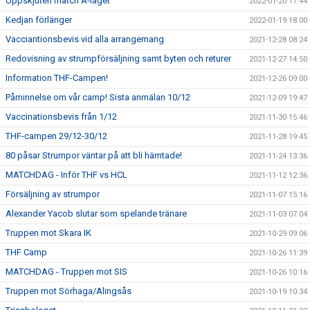
Uppskjuten match A-laget
2022-01-20 17:44
Kedjan förlänger
2022-01-19 18:00
Vacciantionsbevis vid alla arrangemang
2021-12-28 08:24
Redovisning av strumpförsäljning samt byten och returer
2021-12-27 14:50
Information THF-Campen!
2021-12-26 09:00
Påminnelse om vår camp! Sista anmälan 10/12
2021-12-09 19:47
Vaccinationsbevis från 1/12
2021-11-30 15:46
THF-campen 29/12-30/12
2021-11-28 19:45
80 påsar Strumpor väntar på att bli hämtade!
2021-11-24 13:36
MATCHDAG - Inför THF vs HCL
2021-11-12 12:36
Försäljning av strumpor
2021-11-07 15:16
Alexander Yacob slutar som spelande tränare
2021-11-03 07:04
Truppen mot Skara IK
2021-10-29 09:06
THF Camp
2021-10-26 11:39
MATCHDAG - Truppen mot SIS
2021-10-26 10:16
Truppen mot Sörhaga/Alingsås
2021-10-19 10:34