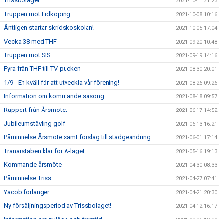
Trissbolaget
2021-10-11 21:23
Truppen mot Lidköping
2021-10-08 10:16
Äntligen startar skridskoskolan!
2021-10-05 17:04
Vecka 38 med THF
2021-09-20 10:48
Truppen mot SIS
2021-09-19 14:16
Fyra från THF till TV-pucken
2021-08-30 20:01
1/9 - En kväll för att utveckla vår förening!
2021-08-26 09:26
Information om kommande säsong
2021-08-18 09:57
Rapport från Årsmötet
2021-06-17 14:52
Jubileumstävling golf
2021-06-13 16:21
Påminnelse Årsmöte samt förslag till stadgeändring
2021-06-01 17:14
Tränarstaben klar för A-laget
2021-05-16 19:13
Kommande årsmöte
2021-04-30 08:33
Påminnelse Triss
2021-04-27 07:41
Yacob förlänger
2021-04-21 20:30
Ny försäljningsperiod av Trissbolaget!
2021-04-12 16:17