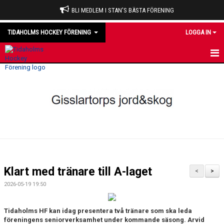
BLI MEDLEM I STAN'S BÄSTA FÖRENING
TIDAHOLMS HOCKEY FÖRENING
LOGGA IN
HEM
NYHETER
VÅRA LAG
OM KLUBBEN
KALENDER
Klart med tränare till A-laget
<
>
MATCHER
2026-05-19 19:50
DOMARE
Tidaholms HF kan idag presentera två tränare som ska leda
föreningens seniorverksamhet under kommande säsong. Arvid