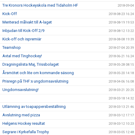
Tre Kronors Hockeyskola med Tidaholm HF
2018-09-04
Kick-Off
2018-08-23 16:24
Meriterad målvakt till A-laget
2018-08-19 19:53
Inbjudan till Kick-Off 2/9
2018-08-12 13:22
Kick-off och ispremiär
2018-08-08 19:39
Teamshop
2018-07-04 20:39
Avtal med Tinghockey!
2018-06-21 16:24
Dragningslista Maj, Trissbolaget
2018-05-28 08:15
Årsmötet och lite om kommande säsong
2018-05-20 14:18
Prisregn på THF:s ungdomsavslutning
2018-04-06 16:08
Ungdomsavslutning!
2018-03-21 20:25
2018-03-18 14:32
Utlämning av toapappersbeställning
2018-03-13 21:46
Avslutning med pizza
2018-03-12 17:17
Helgens Hockey resultat
2018-03-12 10:23
Segrare i Kyrkefalla Trophy
2018-03-05 12:48