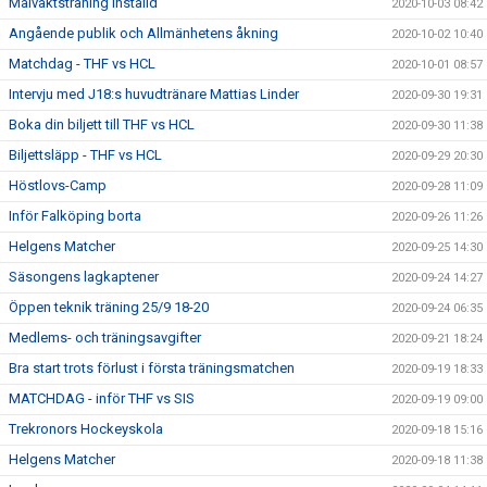
Målvaktsträning inställd
2020-10-03 08:42
Angående publik och Allmänhetens åkning
2020-10-02 10:40
Matchdag - THF vs HCL
2020-10-01 08:57
Intervju med J18:s huvudtränare Mattias Linder
2020-09-30 19:31
Boka din biljett till THF vs HCL
2020-09-30 11:38
Biljettsläpp - THF vs HCL
2020-09-29 20:30
Höstlovs-Camp
2020-09-28 11:09
Inför Falköping borta
2020-09-26 11:26
Helgens Matcher
2020-09-25 14:30
Säsongens lagkaptener
2020-09-24 14:27
Öppen teknik träning 25/9 18-20
2020-09-24 06:35
Medlems- och träningsavgifter
2020-09-21 18:24
Bra start trots förlust i första träningsmatchen
2020-09-19 18:33
MATCHDAG - inför THF vs SIS
2020-09-19 09:00
Trekronors Hockeyskola
2020-09-18 15:16
Helgens Matcher
2020-09-18 11:38