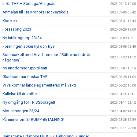
Inför THF – Sörhaga/Alingsås
2023-09-13 10:00
Anmälan till Tre Kronors Hockeyskola
2023-09-06 08:42
Kiosken
2023-08-31 18:44
Försäsong 2023
2023-08-29 19:00
Ny intäktsgrupp 23/24
2023-08-09 10:21
Föreningen söker kyl och frys!
2023-08-08 08:48
Sommarkoll med Arvid Leremar: ”Bättre rustade än
2023-07-22 11:52
någonsin”
Ny ungdomsgrupp tillsatt
2023-07-07 15:14
Glad sommar önskar THF
2023-06-28 11:04
Vi välkomnar landslagsmeriterad målvakt!
2023-06-22 10:00
Kallelse till årsmöte
2023-04-24 19:01
Ny omgång för TRISSbolaget!
2023-04-11 21:12
Mot säsongen 23/24
2023-04-02 14:23
Påminner om STRUMP-BETALNING!
2023-03-28 19:59
2023-03-11 22:38
Samarbete Tidaholm HF & IFK Falköping IK under