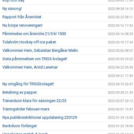
Köp och Sälj
2022-09-05 17:09
Ny säsong!
2022-08-28 16:15
Rapport från Årsmötet
2022-05-22 08:11
Nu börjar renoveringen!
2022-05-16 17:42
Påminnelse om årsmöte 21/5 kl 1500
2022-05-16 08:29
Tidaholm Hockey off-ice paket
2022-05-10 17:54
Välkommen Hem, Sebastian Bergåker Melin.
2022-05-06 08:57
Sista påminnelsen om TRISS-bolaget!
2022-05-03 23:22
Välkommen Hem, Arvid Leremar
2022-04-22 09:34
2022-04-21 17:49
Ny omgång för TRISSbolaget!
2022-04-10 20:47
Betalning av papper
2022-03-28 21:33
Tränarduon klara för säsongen 22/23
2022-02-07 20:12
Träningstider februari-mars
2022-02-01 15:47
Nya publikrestriktioner uppdatering 220129
2022-01-29 14:00
Backduon förlänger
2022-01-25 18:00