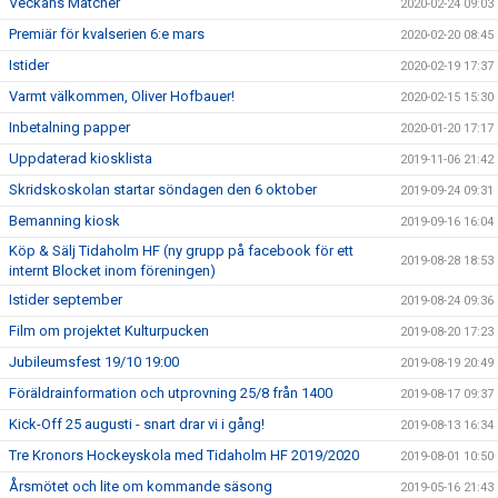
Veckans Matcher
2020-02-24 09:03
Premiär för kvalserien 6:e mars
2020-02-20 08:45
Istider
2020-02-19 17:37
Varmt välkommen, Oliver Hofbauer!
2020-02-15 15:30
Inbetalning papper
2020-01-20 17:17
Uppdaterad kiosklista
2019-11-06 21:42
Skridskoskolan startar söndagen den 6 oktober
2019-09-24 09:31
Bemanning kiosk
2019-09-16 16:04
Köp & Sälj Tidaholm HF (ny grupp på facebook för ett
2019-08-28 18:53
internt Blocket inom föreningen)
Istider september
2019-08-24 09:36
Film om projektet Kulturpucken
2019-08-20 17:23
Jubileumsfest 19/10 19:00
2019-08-19 20:49
Föräldrainformation och utprovning 25/8 från 1400
2019-08-17 09:37
Kick-Off 25 augusti - snart drar vi i gång!
2019-08-13 16:34
Tre Kronors Hockeyskola med Tidaholm HF 2019/2020
2019-08-01 10:50
Årsmötet och lite om kommande säsong
2019-05-16 21:43