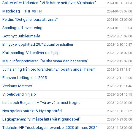
Salker efter förlusten: ”Vi är bättre sett över 60 minuter”
2024-01-06 14:03
Matchdag – THF vs TIK
2024-01-05 07:00
Perdin: ”Det gäller bara att vinna”
2024-01-03 07:00
Samlingstid Inventering
2024-01-01 19:04
Gott nytt Jubileums-år
2023-12-31 09:00
Bilnyckel upphittad 29/12 utanför ishallen
2023-12-30 10:57
Kraftsamling: Vi behöver din hjälp
2023-12-28 07:00
Melin inför premiären: ”Vi ska vinna den här serien”
2023-12-15 07:00
Julhälsning från ordföranden: ”En positiv anda i hallen”
2023-12-13 11:51
Franzén förlänger till 2025
2023-12-11 19:06
Veckans Matcher
2023-12-11 11:46
Vi behöver din hjälp
2023-12-04 15:15
Linus och Benjamin – Två av våra mest trogna
2023-12-02 09:00
Nya spelarkontrakt & Nytt sportråd
2023-11-30 19:02
Lagkaptenen: ”Vi måste hitta vårat grundspel”
2023-11-29 06:00
Tidaholm HF Trissbolaget november 2023 till mars 2024
2023-11-23 09:05