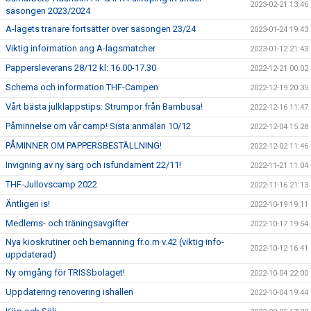
2023-02-21 13:46
säsongen 2023/2024
A-lagets tränare fortsätter över säsongen 23/24
2023-01-24 19:43
Viktig information ang A-lagsmatcher
2023-01-12 21:43
Pappersleverans 28/12 kl: 16.00-17.30
2022-12-21 00:02
Schema och information THF-Campen
2022-12-19 20:35
Vårt bästa julklappstips: Strumpor från Bambusa!
2022-12-16 11:47
Påminnelse om vår camp! Sista anmälan 10/12
2022-12-04 15:28
PÅMINNER OM PAPPERSBESTÄLLNING!
2022-12-02 11:46
Invigning av ny sarg och isfundament 22/11!
2022-11-21 11:04
THF-Jullovscamp 2022
2022-11-16 21:13
Äntligen is!
2022-10-19 19:11
Medlems- och träningsavgifter
2022-10-17 19:54
Nya kioskrutiner och bemanning fr.o.m v.42 (viktig info-
2022-10-12 16:41
uppdaterad)
Ny omgång för TRISSbolaget!
2022-10-04 22:00
Uppdatering renovering ishallen
2022-10-04 19:44