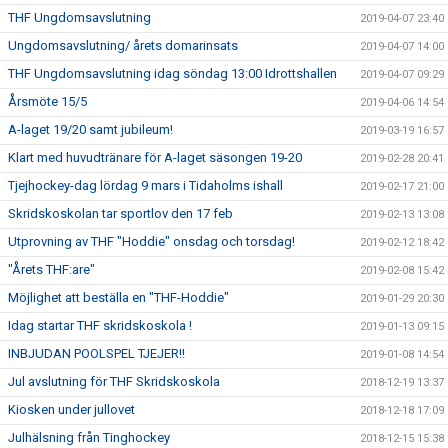
THF Ungdomsavslutning
2019-04-07 23:40
Ungdomsavslutning/ årets domarinsats
2019-04-07 14:00
THF Ungdomsavslutning idag söndag 13:00 Idrottshallen
2019-04-07 09:29
Årsmöte 15/5
2019-04-06 14:54
A-laget 19/20 samt jubileum!
2019-03-19 16:57
Klart med huvudtränare för A-laget säsongen 19-20
2019-02-28 20:41
Tjejhockey-dag lördag 9 mars i Tidaholms ishall
2019-02-17 21:00
Skridskoskolan tar sportlov den 17 feb
2019-02-13 13:08
Utprovning av THF "Hoddie" onsdag och torsdag!
2019-02-12 18:42
"Årets THF:are"
2019-02-08 15:42
Möjlighet att beställa en "THF-Hoddie"
2019-01-29 20:30
Idag startar THF skridskoskola !
2019-01-13 09:15
INBJUDAN POOLSPEL TJEJER!!
2019-01-08 14:54
Jul avslutning för THF Skridskoskola
2018-12-19 13:37
Kiosken under jullovet
2018-12-18 17:09
Julhälsning från Tinghockey
2018-12-15 15:38