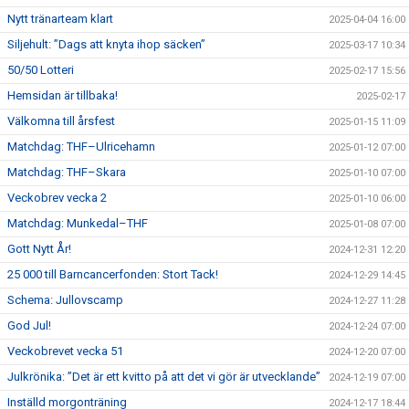
Nytt tränarteam klart
2025-04-04 16:00
Siljehult: ”Dags att knyta ihop säcken”
2025-03-17 10:34
50/50 Lotteri
2025-02-17 15:56
Hemsidan är tillbaka!
2025-02-17
Välkomna till årsfest
2025-01-15 11:09
Matchdag: THF–Ulricehamn
2025-01-12 07:00
Matchdag: THF–Skara
2025-01-10 07:00
Veckobrev vecka 2
2025-01-10 06:00
Matchdag: Munkedal–THF
2025-01-08 07:00
Gott Nytt År!
2024-12-31 12:20
25 000 till Barncancerfonden: Stort Tack!
2024-12-29 14:45
Schema: Jullovscamp
2024-12-27 11:28
God Jul!
2024-12-24 07:00
Veckobrevet vecka 51
2024-12-20 07:00
Julkrönika: ”Det är ett kvitto på att det vi gör är utvecklande”
2024-12-19 07:00
Inställd morgonträning
2024-12-17 18:44