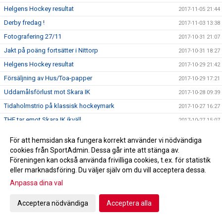
Helgens Hockey resultat
2017-11-05 21:44
Derby fredag !
2017-11-03 13:38
Fotografering 27/11
2017-10-31 21:07
Jakt på poäng fortsätter i Nittorp
2017-10-31 18:27
Helgens Hockey resultat
2017-10-29 21:42
Försäljning av Hus/Toa-papper
2017-10-29 17:21
Uddamålsförlust mot Skara IK
2017-10-28 09:39
Tidaholmstrio på klassisk hockeymark
2017-10-27 16:27
THF tar emot Skara IK ikväll
2017-10-27 15:07
A-lagsdebut för William Ahlrik
2017-10-24 08:50
För att hemsidan ska fungera korrekt använder vi nödvändiga
Förlust i Lidköping
2017-10-24 08:46
cookies från SportAdmin. Dessa går inte att stänga av.
Föreningen kan också använda frivilliga cookies, t.ex. för statistik
Helgens Hockey resultat
2017-10-22 21:24
eller marknadsföring. Du väljer själv om du vill acceptera dessa.
A-laget spelar borta mot HC Lidköping
2017-10-20 10:43
Anpassa dina val
Trissbolaget!!!
2017-10-18 22:10
Seger i hemmapremiären!
Acceptera nödvändiga
Acceptera alla
2017-10-17 21:55
Hus/Toa-pappers försäljning höst 2017
2017-10-16 08:05