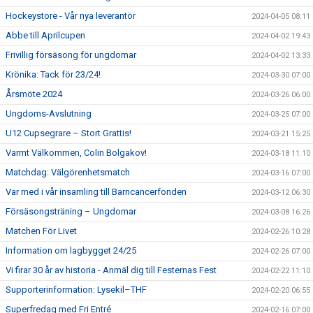
Hockeystore - Vår nya leverantör
2024-04-05 08:11
Abbe till Aprilcupen
2024-04-02 19:43
Frivillig försäsong för ungdomar
2024-04-02 13:33
Krönika: Tack för 23/24!
2024-03-30 07:00
Årsmöte 2024
2024-03-26 06:00
Ungdoms-Avslutning
2024-03-25 07:00
U12 Cupsegrare – Stort Grattis!
2024-03-21 15:25
Varmt Välkommen, Colin Bolgakov!
2024-03-18 11:10
Matchdag: Välgörenhetsmatch
2024-03-16 07:00
Var med i vår insamling till Barncancerfonden
2024-03-12 06:30
Försäsongsträning – Ungdomar
2024-03-08 16:26
Matchen För Livet
2024-02-26 10:28
Information om lagbygget 24/25
2024-02-26 07:00
Vi firar 30 år av historia - Anmäl dig till Festernas Fest
2024-02-22 11:10
Supporterinformation: Lysekil–THF
2024-02-20 06:55
Superfredag med Fri Entré
2024-02-16 07:00