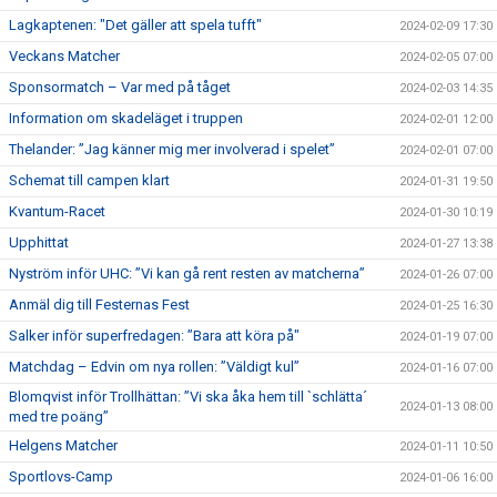
Lagkaptenen: "Det gäller att spela tufft"
2024-02-09 17:30
Veckans Matcher
2024-02-05 07:00
Sponsormatch – Var med på tåget
2024-02-03 14:35
Information om skadeläget i truppen
2024-02-01 12:00
Thelander: ”Jag känner mig mer involverad i spelet”
2024-02-01 07:00
Schemat till campen klart
2024-01-31 19:50
Kvantum-Racet
2024-01-30 10:19
Upphittat
2024-01-27 13:38
Nyström inför UHC: ”Vi kan gå rent resten av matcherna”
2024-01-26 07:00
Anmäl dig till Festernas Fest
2024-01-25 16:30
Salker inför superfredagen: ”Bara att köra på"
2024-01-19 07:00
Matchdag – Edvin om nya rollen: ”Väldigt kul”
2024-01-16 07:00
Blomqvist inför Trollhättan: ”Vi ska åka hem till `schlätta´
2024-01-13 08:00
med tre poäng”
Helgens Matcher
2024-01-11 10:50
Sportlovs-Camp
2024-01-06 16:00