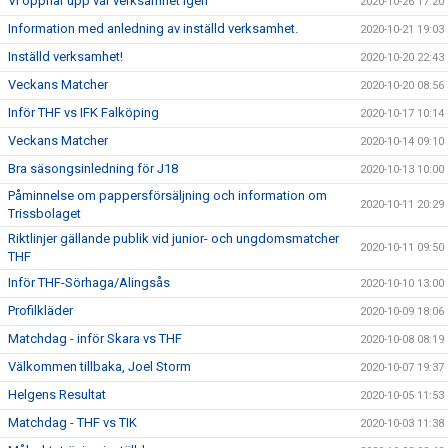
Vi öppnar upp vår verksamhet igen
2020-10-26 17:20
Information med anledning av inställd verksamhet.
2020-10-21 19:03
Inställd verksamhet!
2020-10-20 22:43
Veckans Matcher
2020-10-20 08:56
Inför THF vs IFK Falköping
2020-10-17 10:14
Veckans Matcher
2020-10-14 09:10
Bra säsongsinledning för J18
2020-10-13 10:00
Påminnelse om pappersförsäljning och information om
2020-10-11 20:29
Trissbolaget
Riktlinjer gällande publik vid junior- och ungdomsmatcher
2020-10-11 09:50
THF
Inför THF-Sörhaga/Alingsås
2020-10-10 13:00
Profilkläder
2020-10-09 18:06
Matchdag - inför Skara vs THF
2020-10-08 08:19
Välkommen tillbaka, Joel Storm
2020-10-07 19:37
Helgens Resultat
2020-10-05 11:53
Matchdag - THF vs TIK
2020-10-03 11:38