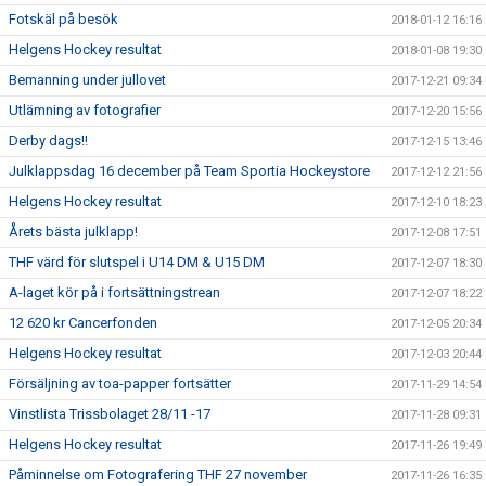
Fotskäl på besök
2018-01-12 16:16
Helgens Hockey resultat
2018-01-08 19:30
Bemanning under jullovet
2017-12-21 09:34
Utlämning av fotografier
2017-12-20 15:56
Derby dags!!
2017-12-15 13:46
Julklappsdag 16 december på Team Sportia Hockeystore
2017-12-12 21:56
Helgens Hockey resultat
2017-12-10 18:23
Årets bästa julklapp!
2017-12-08 17:51
THF värd för slutspel i U14 DM & U15 DM
2017-12-07 18:30
A-laget kör på i fortsättningstrean
2017-12-07 18:22
12 620 kr Cancerfonden
2017-12-05 20:34
Helgens Hockey resultat
2017-12-03 20:44
Försäljning av toa-papper fortsätter
2017-11-29 14:54
Vinstlista Trissbolaget 28/11 -17
2017-11-28 09:31
Helgens Hockey resultat
2017-11-26 19:49
Påminnelse om Fotografering THF 27 november
2017-11-26 16:35