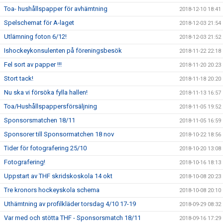
Toa- hushållspapper för avhämtning
2018-12-10 18:41
Spelschemat för A-laget
2018-12-03 21:54
Utlämning foton 6/12!
2018-12-03 21:52
Ishockeykonsulenten på föreningsbesök
2018-11-22 22:18
Fel sort av papper !!!
2018-11-20 20:23
Stort tack!
2018-11-18 20:20
Nu ska vi försöka fylla hallen!
2018-11-13 16:57
Toa/Hushållspappersförsäljning
2018-11-05 19:52
Sponsorsmatchen 18/11
2018-11-05 16:59
Sponsorer till Sponsormatchen 18 nov
2018-10-22 18:56
Tider för fotografering 25/10
2018-10-20 13:08
Fotografering!
2018-10-16 18:13
Uppstart av THF skridskoskola 14 okt
2018-10-08 20:23
Tre kronors hockeyskola schema
2018-10-08 20:10
Uthämtning av profilkläder torsdag 4/10 17-19
2018-09-29 08:32
Var med och stötta THF - Sponsorsmatch 18/11
2018-09-16 17:29