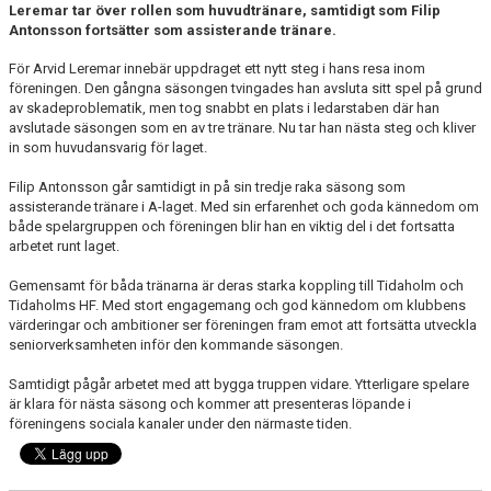
MEDLEM
Leremar tar över rollen som huvudtränare, samtidigt som Filip
Antonsson fortsätter som assisterande tränare.
KIOSKEN
För Arvid Leremar innebär uppdraget ett nytt steg i hans resa inom
föreningen. Den gångna säsongen tvingades han avsluta sitt spel på grund
THF UNGDOMSPOLICY - RÖDA TRÅD
av skadeproblematik, men tog snabbt en plats i ledarstaben där han
avslutade säsongen som en av tre tränare. Nu tar han nästa steg och kliver
PROFILKLÄDER
in som huvudansvarig för laget.
Filip Antonsson går samtidigt in på sin tredje raka säsong som
BILDGALLERI
assisterande tränare i A-laget. Med sin erfarenhet och goda kännedom om
både spelargruppen och föreningen blir han en viktig del i det fortsatta
TRISSBOLAGET
arbetet runt laget.
Gemensamt för båda tränarna är deras starka koppling till Tidaholm och
DOKUMENT
Tidaholms HF. Med stort engagemang och god kännedom om klubbens
värderingar och ambitioner ser föreningen fram emot att fortsätta utveckla
ALLMÄNHETENS ÅKNING
seniorverksamheten inför den kommande säsongen.
FÖRSÄKRING
Samtidigt pågår arbetet med att bygga truppen vidare. Ytterligare spelare
är klara för nästa säsong och kommer att presenteras löpande i
föreningens sociala kanaler under den närmaste tiden.