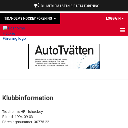
BLI MEDLEM I STAN'S BÄSTA FÖRENING
TIDAHOLMS HOCKEY FÖRENING
LOGGA IN
HEM
NYHETER
VÅRA LAG
OM KLUBBEN
STYRELSEN
Klubbinformation
STADGAR
Tidaholms HF - Ishockey
ROSENBERGSBANANS HISTORIK
Bildad 1994-09-03
Föreningsnummer 30775-22