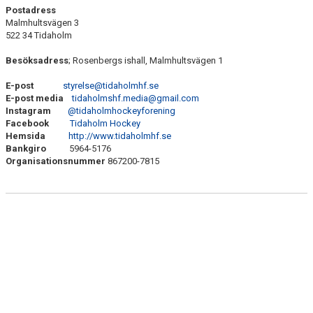
SPORTGRUPP / UNGDOMSGRUPP
Postadress
Malmhultsvägen 3
GAMLA HEMSIDAN
522 34 Tidaholm
Besöksadress
KALENDER
; Rosenbergs ishall, Malmhultsvägen 1
E-post
styrelse@tidaholmhf.se
MATCHER
E-post media
tidaholmshf.media@gmail.com
Instagram
@tidaholmhockeyforening
DOMARE
Facebook
Tidaholm Hockey
Hemsida
http://www.tidaholmhf.se
Bankgiro
5964-5176
MEDLEM
Organisationsnummer
867200-7815
KIOSKEN
THF UNGDOMSPOLICY - RÖDA TRÅD
PROFILKLÄDER
BILDGALLERI
TRISSBOLAGET