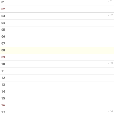
MEDLEM
v.31
01
02
KIOSKEN
v.32
03
THF UNGDOMSPOLICY - RÖDA TRÅD
04
05
PROFILKLÄDER
06
07
BILDGALLERI
08
TRISSBOLAGET
09
v.33
10
DOKUMENT
11
12
ALLMÄNHETENS ÅKNING
13
FÖRSÄKRING
14
15
16
v.34
17