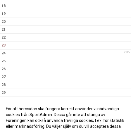
18
19
20
21
22
23
v.35
24
25
26
27
28
29
30
v.36
31
För att hemsidan ska fungera korrekt använder vi nödvändiga
cookies från SportAdmin. Dessa går inte att stänga av.
Föreningen kan också använda frivilliga cookies, t.ex. för statistik
eller marknadsföring. Du väljer själv om du vill acceptera dessa.