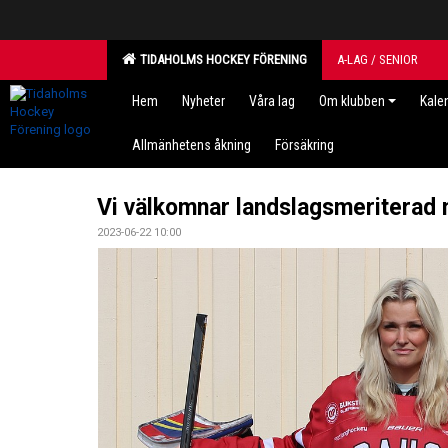
TIDAHOLMS HOCKEY FÖRENING
A-LAG / SENIOR
Hem
Nyheter
Våra lag
Om klubben
Kale
Allmänhetens åkning
Försäkring
Vi välkomnar landslagsmeriterad 
2023-06-22 10:00