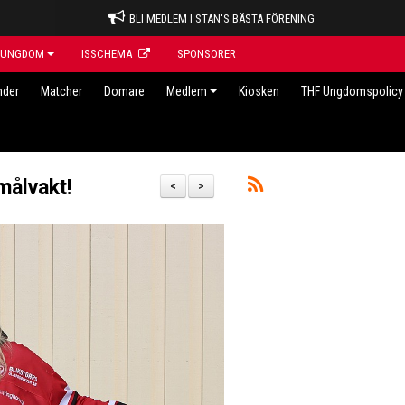
BLI MEDLEM I STAN'S BÄSTA FÖRENING
UNGDOM
ISSCHEMA
SPONSORER
nder
Matcher
Domare
Medlem
Kiosken
THF Ungdomspolicy 
målvakt!
<
>