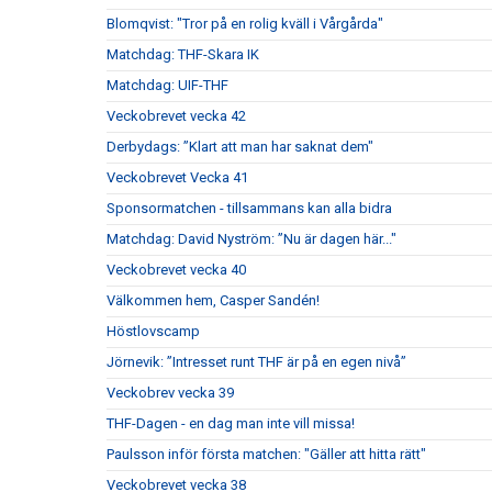
Blomqvist: "Tror på en rolig kväll i Vårgårda"
Matchdag: THF-Skara IK
Matchdag: UIF-THF
Veckobrevet vecka 42
Derbydags: ”Klart att man har saknat dem"
Veckobrevet Vecka 41
Sponsormatchen - tillsammans kan alla bidra
Matchdag: David Nyström: ”Nu är dagen här..."
Veckobrevet vecka 40
Välkommen hem, Casper Sandén!
Höstlovscamp
Jörnevik: ”Intresset runt THF är på en egen nivå”
Veckobrev vecka 39
THF-Dagen - en dag man inte vill missa!
Paulsson inför första matchen: "Gäller att hitta rätt"
Veckobrevet vecka 38