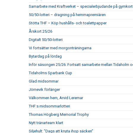
Samarbete med Kraftverket – specialerbjudande på gymkort
50/50-lotteri – dragning på hemmapremiären
Stötta THF – Köp hushålls- och toalettpapper
Årskort 25/26
Digitalt 50/50-lotteri
Vi fortsätter med morgonträningarna
Bytardag på lördag
Inför säsongen 25/26: Fortsatt samarbete mellan Tidaholm 
Tidaholms Sparbank Cup
Glad midsommar
Jörnevik förlänger
Välkommen hem, Arvid Leremar
THF:s midsommarlotteri
Thomas Högberg Memorial Trophy
Nytt tränarteam klart
Siljehult: ”Dags att knyta ihop säcken”