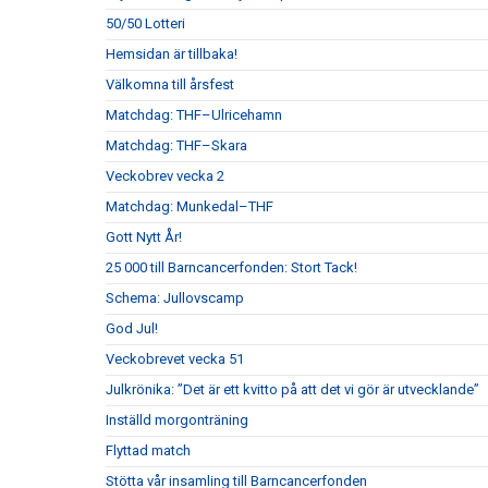
50/50 Lotteri
Hemsidan är tillbaka!
Välkomna till årsfest
Matchdag: THF–Ulricehamn
Matchdag: THF–Skara
Veckobrev vecka 2
Matchdag: Munkedal–THF
Gott Nytt År!
25 000 till Barncancerfonden: Stort Tack!
Schema: Jullovscamp
God Jul!
Veckobrevet vecka 51
Julkrönika: ”Det är ett kvitto på att det vi gör är utvecklande”
Inställd morgonträning
Flyttad match
Stötta vår insamling till Barncancerfonden