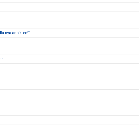
lla nya ansikten!"
ar