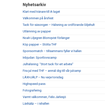
Nyhetsarkiv
Klart med tränare till A-laget
Välkommen på årsfest
Tack för säsongen – Hälsning av ordförande Siljehult
Utlämning av papper
Noah Liljegren Blomqvist förlänger
Köp papper – Stötta THF
Sponsormatch – tillsammans fyller vi hallen
Inbjudan: Sportlovscamp
Julhälsning: "Stort tack för ert arbete"
Fira jul med THF – anmäl dig till vår julcamp
LÄXHJÄLP – Nu varje torsdag
Highspeed-pass
Fotografering
Varmt välkommen, Felix Järlesjö
Läxhjälp – i ishallen