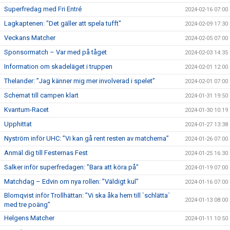
Superfredag med Fri Entré
2024-02-16 07:00
Lagkaptenen: "Det gäller att spela tufft"
2024-02-09 17:30
Veckans Matcher
2024-02-05 07:00
Sponsormatch – Var med på tåget
2024-02-03 14:35
Information om skadeläget i truppen
2024-02-01 12:00
Thelander: ”Jag känner mig mer involverad i spelet”
2024-02-01 07:00
Schemat till campen klart
2024-01-31 19:50
Kvantum-Racet
2024-01-30 10:19
Upphittat
2024-01-27 13:38
Nyström inför UHC: ”Vi kan gå rent resten av matcherna”
2024-01-26 07:00
Anmäl dig till Festernas Fest
2024-01-25 16:30
Salker inför superfredagen: ”Bara att köra på"
2024-01-19 07:00
Matchdag – Edvin om nya rollen: ”Väldigt kul”
2024-01-16 07:00
Blomqvist inför Trollhättan: ”Vi ska åka hem till `schlätta´
2024-01-13 08:00
med tre poäng”
Helgens Matcher
2024-01-11 10:50