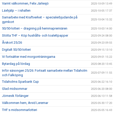
Varmt välkommen, Felix Järlesjö
2025-10-09 13:49
Läxhjälp – i ishallen
2025-10-05 17:37
Samarbete med Kraftverket – specialerbjudande på
2025-10-04 15:32
gymkort
50/50-lotteri – dragning på hemmapremiären
2025-10-03 14:00
Stötta THF – Köp hushålls- och toalettpapper
2025-09-24 08:00
Årskort 25/26
2025-09-23 09:55
Digitalt 50/50-lotteri
2025-09-15 13:10
Vi fortsätter med morgonträningarna
2025-09-01 15:22
Bytardag på lördag
2025-08-20 13:45
Inför säsongen 25/26: Fortsatt samarbete mellan Tidaholm
2025-07-09 11:55
och Falköping
Tidaholms Sparbank Cup
2025-06-22 16:10
Glad midsommar
2025-06-20 08:00
Jörnevik förlänger
2025-06-13 11:58
Välkommen hem, Arvid Leremar
2025-05-30 17:20
THF:s midsommarlotteri
2025-05-05 16:43