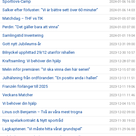
Sportlovs-Camp
2024-01-06 16:00
Salker efter förlusten: ”Vi är bättre sett över 60 minuter”
2024-01-06 14:03
Matchdag – THF vs TIK
2024-01-05 07:00
Perdin: ”Det gäller bara att vinna”
2024-01-03 07:00
Samlingstid Inventering
2024-01-01 19:04
Gott nytt Jubileums-år
2023-12-31 09:00
Bilnyckel upphittad 29/12 utanför ishallen
2023-12-30 10:57
Kraftsamling: Vi behöver din hjälp
2023-12-28 07:00
Melin inför premiären: ”Vi ska vinna den här serien”
2023-12-15 07:00
Julhälsning från ordföranden: ”En positiv anda i hallen”
2023-12-13 11:51
Franzén förlänger till 2025
2023-12-11 19:06
Veckans Matcher
2023-12-11 11:46
Vi behöver din hjälp
2023-12-04 15:15
Linus och Benjamin – Två av våra mest trogna
2023-12-02 09:00
Nya spelarkontrakt & Nytt sportråd
2023-11-30 19:02
Lagkaptenen: ”Vi måste hitta vårat grundspel”
2023-11-29 06:00