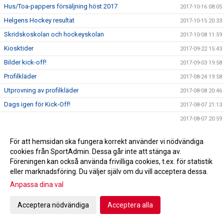
Hus/Toa-pappers försäljning höst 2017
2017-10-16 08:05
Helgens Hockey resultat
2017-10-15 20:33
Skridskoskolan och hockeyskolan
2017-10-08 11:59
Kiosktider
2017-09-22 15:43
Bilder kick-off!
2017-09-03 19:58
Profilkläder
2017-08-24 19:58
Utprovning av profilkläder
2017-08-08 20:46
Dags igen för Kick-Off!
2017-08-07 21:13
2017-08-07 20:59
Det händer i september!
2017-07-25 09:31
För att hemsidan ska fungera korrekt använder vi nödvändiga
Tränare för seniorlaget
2017-06-08 12:00
cookies från SportAdmin. Dessa går inte att stänga av.
Informationsmöte 30/5 kl 1900!
Föreningen kan också använda frivilliga cookies, t.ex. för statistik
2017-05-16 14:38
eller marknadsföring. Du väljer själv om du vill acceptera dessa.
VIDEO: Se det viktiga budskapet till alla idrottsföräldrar
2017-04-25 20:32
Anpassa dina val
Ny sportansvarig
2017-04-13 13:00
Årsmöte 9/5 kl 1900
2017-04-10 14:05
Acceptera nödvändiga
Acceptera alla
Ungdomsavslutning för säsong 2016/2017
2017-04-07 15:16