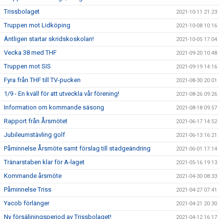
Trissbolaget
2021-10-11 21:23
Truppen mot Lidköping
2021-10-08 10:16
Äntligen startar skridskoskolan!
2021-10-05 17:04
Vecka 38 med THF
2021-09-20 10:48
Truppen mot SIS
2021-09-19 14:16
Fyra från THF till TV-pucken
2021-08-30 20:01
1/9 - En kväll för att utveckla vår förening!
2021-08-26 09:26
Information om kommande säsong
2021-08-18 09:57
Rapport från Årsmötet
2021-06-17 14:52
Jubileumstävling golf
2021-06-13 16:21
Påminnelse Årsmöte samt förslag till stadgeändring
2021-06-01 17:14
Tränarstaben klar för A-laget
2021-05-16 19:13
Kommande årsmöte
2021-04-30 08:33
Påminnelse Triss
2021-04-27 07:41
Yacob förlänger
2021-04-21 20:30
Ny försäljningsperiod av Trissbolaget!
2021-04-12 16:17