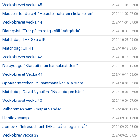
Veckobrevet vecka 45
2024-11-08 06:00
Masse inför derbyt: "Hetaste matchen i hela serien"
2024-11-07 07:00
Veckobrevet vecka 44
2024-11-01 07:00
Blomqvist: "Tror på en rolig kväll i Vårgårda"
2024-10-31 08:00
Matchdag: THF-Skara IK
2024-10-25 09:00
Matchdag: UIF-THF
2024-10-18 09:04
Veckobrevet vecka 42
2024-10-18 06:00
Derbydags: ”Klart att man har saknat dem"
2024-10-11 10:00
Veckobrevet Vecka 41
2024-10-11 06:00
Sponsormatchen - tillsammans kan alla bidra
2024-10-08 07:00
Matchdag: David Nyström: ”Nu är dagen här..."
2024-10-06 07:00
Veckobrevet vecka 40
2024-10-04 07:00
Välkommen hem, Casper Sandén!
2024-10-03 18:05
Höstlovscamp
2024-09-30 19:00
Jörnevik: ”Intresset runt THF är på en egen nivå”
2024-09-27 08:00
Veckobrev vecka 39
2024-09-27 07:34