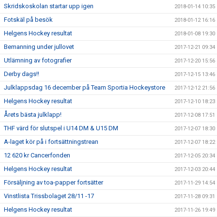
Skridskoskolan startar upp igen
2018-01-14 10:35
Fotskäl på besök
2018-01-12 16:16
Helgens Hockey resultat
2018-01-08 19:30
Bemanning under jullovet
2017-12-21 09:34
Utlämning av fotografier
2017-12-20 15:56
Derby dags!!
2017-12-15 13:46
Julklappsdag 16 december på Team Sportia Hockeystore
2017-12-12 21:56
Helgens Hockey resultat
2017-12-10 18:23
Årets bästa julklapp!
2017-12-08 17:51
THF värd för slutspel i U14 DM & U15 DM
2017-12-07 18:30
A-laget kör på i fortsättningstrean
2017-12-07 18:22
12 620 kr Cancerfonden
2017-12-05 20:34
Helgens Hockey resultat
2017-12-03 20:44
Försäljning av toa-papper fortsätter
2017-11-29 14:54
Vinstlista Trissbolaget 28/11 -17
2017-11-28 09:31
Helgens Hockey resultat
2017-11-26 19:49