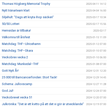
Thomas Högberg Memorial Trophy
2025-04-11 14:12
Nytt tränarteam klart
2025-04-04 16:00
Siljehult: ”Dags att knyta ihop säcken”
2025-03-17 10:34
50/50 Lotteri
2025-02-17 15:56
Hemsidan är tillbaka!
2025-02-17
Välkomna till årsfest
2025-01-15 11:09
Matchdag: THF–Ulricehamn
2025-01-12 07:00
Matchdag: THF–Skara
2025-01-10 07:00
Veckobrev vecka 2
2025-01-10 06:00
Matchdag: Munkedal–THF
2025-01-08 07:00
Gott Nytt År!
2024-12-31 12:20
25 000 till Barncancerfonden: Stort Tack!
2024-12-29 14:45
Schema: Jullovscamp
2024-12-27 11:28
God Jul!
2024-12-24 07:00
Veckobrevet vecka 51
2024-12-20 07:00
Julkrönika: ”Det är ett kvitto på att det vi gör är utvecklande”
2024-12-19 07:00