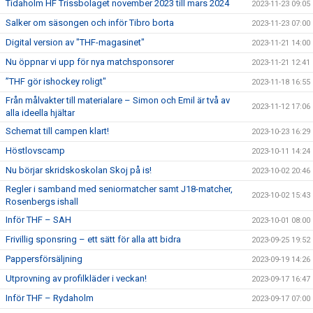
Tidaholm HF Trissbolaget november 2023 till mars 2024
2023-11-23 09:05
Salker om säsongen och inför Tibro borta
2023-11-23 07:00
Digital version av "THF-magasinet"
2023-11-21 14:00
Nu öppnar vi upp för nya matchsponsorer
2023-11-21 12:41
”THF gör ishockey roligt"
2023-11-18 16:55
Från målvakter till materialare – Simon och Emil är två av
2023-11-12 17:06
alla ideella hjältar
Schemat till campen klart!
2023-10-23 16:29
Höstlovscamp
2023-10-11 14:24
Nu börjar skridskoskolan Skoj på is!
2023-10-02 20:46
Regler i samband med seniormatcher samt J18-matcher,
2023-10-02 15:43
Rosenbergs ishall
Inför THF – SAH
2023-10-01 08:00
Frivillig sponsring – ett sätt för alla att bidra
2023-09-25 19:52
Pappersförsäljning
2023-09-19 14:26
Utprovning av profilkläder i veckan!
2023-09-17 16:47
Inför THF – Rydaholm
2023-09-17 07:00