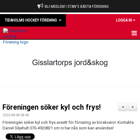
BLI MEDLEM I STAN'S BÄSTA FÖRENING
TIDAHOLMS HOCKEY FÖRENING
LOGGA IN
HEM
NYHETER
VÅRA LAG
OM KLUBBEN
KALENDER
Föreningen söker kyl och frys!
<
>
MATCHER
2023-08-08 08:48
Föreningen söker kyl och frys avsett för förvaring av kioskvaror. Kontakta
DOMARE
Daniel Siljehult 070-4920821 om ni har nås som kan användas!