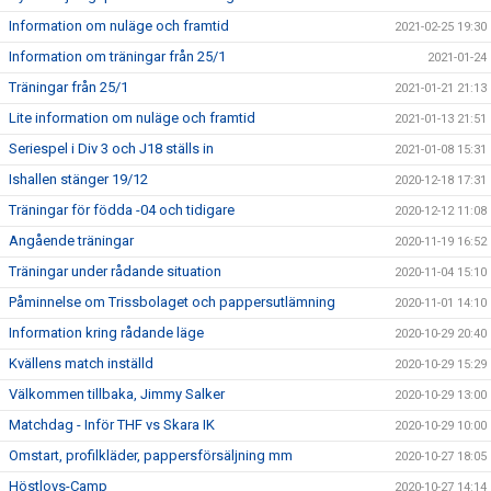
Information om nuläge och framtid
2021-02-25 19:30
Information om träningar från 25/1
2021-01-24
Träningar från 25/1
2021-01-21 21:13
Lite information om nuläge och framtid
2021-01-13 21:51
Seriespel i Div 3 och J18 ställs in
2021-01-08 15:31
Ishallen stänger 19/12
2020-12-18 17:31
Träningar för födda -04 och tidigare
2020-12-12 11:08
Angående träningar
2020-11-19 16:52
Träningar under rådande situation
2020-11-04 15:10
Påminnelse om Trissbolaget och pappersutlämning
2020-11-01 14:10
Information kring rådande läge
2020-10-29 20:40
Kvällens match inställd
2020-10-29 15:29
Välkommen tillbaka, Jimmy Salker
2020-10-29 13:00
Matchdag - Inför THF vs Skara IK
2020-10-29 10:00
Omstart, profilkläder, pappersförsäljning mm
2020-10-27 18:05
Höstlovs-Camp
2020-10-27 14:14