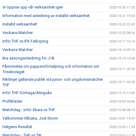
Vi öppnar upp vår verksamhet igen
2020-10-26 17:20
Information med anledning av inställd verksamhet.
2020-10-21 19:03
Inställd verksamhet!
2020-10-20 22:43
Veckans Matcher
2020-10-20 08:56
Inför THF vs IFK Falköping
2020-10-17 10:14
Veckans Matcher
2020-10-14 09:10
Bra säsongsinledning för J18
2020-10-13 10:00
Påminnelse om pappersförsäljning och information om
2020-10-11 20:29
Trissbolaget
Riktlinjer gällande publik vid junior- och ungdomsmatcher
2020-10-11 09:50
THF
Inför THF-Sörhaga/Alingsås
2020-10-10 13:00
Profilkläder
2020-10-09 18:06
Matchdag - inför Skara vs THF
2020-10-08 08:19
Välkommen tillbaka, Joel Storm
2020-10-07 19:37
Helgens Resultat
2020-10-05 11:53
Matchdag - THF vs TIK
2020-10-03 11:38