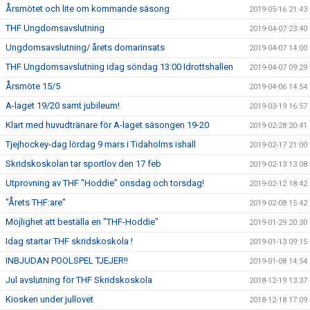
Årsmötet och lite om kommande säsong
2019-05-16 21:43
THF Ungdomsavslutning
2019-04-07 23:40
Ungdomsavslutning/ årets domarinsats
2019-04-07 14:00
THF Ungdomsavslutning idag söndag 13:00 Idrottshallen
2019-04-07 09:29
Årsmöte 15/5
2019-04-06 14:54
A-laget 19/20 samt jubileum!
2019-03-19 16:57
Klart med huvudtränare för A-laget säsongen 19-20
2019-02-28 20:41
Tjejhockey-dag lördag 9 mars i Tidaholms ishall
2019-02-17 21:00
Skridskoskolan tar sportlov den 17 feb
2019-02-13 13:08
Utprovning av THF "Hoddie" onsdag och torsdag!
2019-02-12 18:42
"Årets THF:are"
2019-02-08 15:42
Möjlighet att beställa en "THF-Hoddie"
2019-01-29 20:30
Idag startar THF skridskoskola !
2019-01-13 09:15
INBJUDAN POOLSPEL TJEJER!!
2019-01-08 14:54
Jul avslutning för THF Skridskoskola
2018-12-19 13:37
Kiosken under jullovet
2018-12-18 17:09