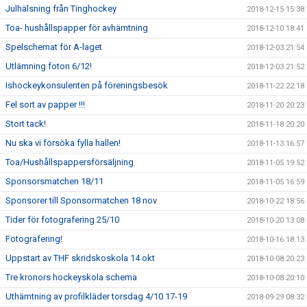
Julhälsning från Tinghockey
2018-12-15 15:38
Toa- hushållspapper för avhämtning
2018-12-10 18:41
Spelschemat för A-laget
2018-12-03 21:54
Utlämning foton 6/12!
2018-12-03 21:52
Ishockeykonsulenten på föreningsbesök
2018-11-22 22:18
Fel sort av papper !!!
2018-11-20 20:23
Stort tack!
2018-11-18 20:20
Nu ska vi försöka fylla hallen!
2018-11-13 16:57
Toa/Hushållspappersförsäljning
2018-11-05 19:52
Sponsorsmatchen 18/11
2018-11-05 16:59
Sponsorer till Sponsormatchen 18 nov
2018-10-22 18:56
Tider för fotografering 25/10
2018-10-20 13:08
Fotografering!
2018-10-16 18:13
Uppstart av THF skridskoskola 14 okt
2018-10-08 20:23
Tre kronors hockeyskola schema
2018-10-08 20:10
Uthämtning av profilkläder torsdag 4/10 17-19
2018-09-29 08:32