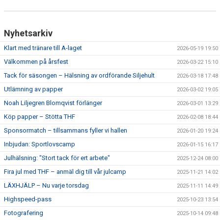
MEDLEM
KIOSKEN
Nyhetsarkiv
THF UNGDOMSPOLICY - RÖDA TRÅD
Klart med tränare till A-laget
2026-05-19 19:50
Välkommen på årsfest
2026-03-22 15:10
PROFILKLÄDER
Tack för säsongen – Hälsning av ordförande Siljehult
2026-03-18 17:48
BILDGALLERI
Utlämning av papper
2026-03-02 19:05
Noah Liljegren Blomqvist förlänger
2026-03-01 13:29
TRISSBOLAGET
Köp papper – Stötta THF
2026-02-08 18:44
DOKUMENT
Sponsormatch – tillsammans fyller vi hallen
2026-01-20 19:24
Inbjudan: Sportlovscamp
2026-01-15 16:17
ALLMÄNHETENS ÅKNING
Julhälsning: "Stort tack för ert arbete"
2025-12-24 08:00
FÖRSÄKRING
Fira jul med THF – anmäl dig till vår julcamp
2025-11-21 14:02
LÄXHJÄLP – Nu varje torsdag
2025-11-11 14:49
Highspeed-pass
2025-10-23 13:54
Fotografering
2025-10-14 09:48