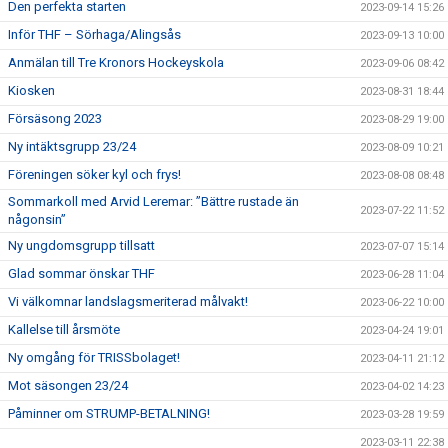
Den perfekta starten
2023-09-14 15:26
Inför THF – Sörhaga/Alingsås
2023-09-13 10:00
Anmälan till Tre Kronors Hockeyskola
2023-09-06 08:42
Kiosken
2023-08-31 18:44
Försäsong 2023
2023-08-29 19:00
Ny intäktsgrupp 23/24
2023-08-09 10:21
Föreningen söker kyl och frys!
2023-08-08 08:48
Sommarkoll med Arvid Leremar: ”Bättre rustade än
2023-07-22 11:52
någonsin”
Ny ungdomsgrupp tillsatt
2023-07-07 15:14
Glad sommar önskar THF
2023-06-28 11:04
Vi välkomnar landslagsmeriterad målvakt!
2023-06-22 10:00
Kallelse till årsmöte
2023-04-24 19:01
Ny omgång för TRISSbolaget!
2023-04-11 21:12
Mot säsongen 23/24
2023-04-02 14:23
Påminner om STRUMP-BETALNING!
2023-03-28 19:59
2023-03-11 22:38