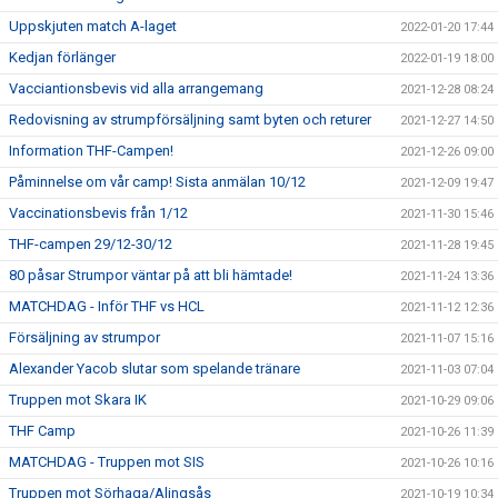
Uppskjuten match A-laget
2022-01-20 17:44
Kedjan förlänger
2022-01-19 18:00
Vacciantionsbevis vid alla arrangemang
2021-12-28 08:24
Redovisning av strumpförsäljning samt byten och returer
2021-12-27 14:50
Information THF-Campen!
2021-12-26 09:00
Påminnelse om vår camp! Sista anmälan 10/12
2021-12-09 19:47
Vaccinationsbevis från 1/12
2021-11-30 15:46
THF-campen 29/12-30/12
2021-11-28 19:45
80 påsar Strumpor väntar på att bli hämtade!
2021-11-24 13:36
MATCHDAG - Inför THF vs HCL
2021-11-12 12:36
Försäljning av strumpor
2021-11-07 15:16
Alexander Yacob slutar som spelande tränare
2021-11-03 07:04
Truppen mot Skara IK
2021-10-29 09:06
THF Camp
2021-10-26 11:39
MATCHDAG - Truppen mot SIS
2021-10-26 10:16
Truppen mot Sörhaga/Alingsås
2021-10-19 10:34