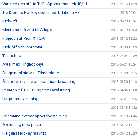
Var med och stötta THF - Sponsorsmatch 18/11
2018-09-16 17:29
Tre Kronors Hockeyskola med Tidaholm HF
2018-09-04
Kick-Off
2018-08-23 16:24
Meriterad målvakt till A-laget
2018-08-19 19:53
Inbjudan till Kick-Off 2/9
2018-08-12 13:22
Kick-off och ispremiär
2018-08-08 19:39
Teamshop
2018-07-04 20:39
Avtal med Tinghockey!
2018-06-21 16:24
Dragningslista Maj, Trissbolaget
2018-05-28 08:15
Årsmötet och lite om kommande säsong
2018-05-20 14:18
Prisregn på THF:s ungdomsavslutning
2018-04-06 16:08
Ungdomsavslutning!
2018-03-21 20:25
2018-03-18 14:32
Utlämning av toapappersbeställning
2018-03-13 21:46
Avslutning med pizza
2018-03-12 17:17
Helgens Hockey resultat
2018-03-12 10:23