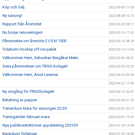
Köp och Sälj
2022-09-05 17:09
Ny säsong!
2022-08-28 16:15
Rapport från Årsmötet
2022-05-22 08:11
Nu börjar renoveringen!
2022-05-16 17:42
Påminnelse om årsmöte 21/5 kl 1500
2022-05-16 08:29
Tidaholm Hockey off-ice paket
2022-05-10 17:54
Välkommen Hem, Sebastian Bergåker Melin.
2022-05-06 08:57
Sista påminnelsen om TRISS-bolaget!
2022-05-03 23:22
Välkommen Hem, Arvid Leremar
2022-04-22 09:34
2022-04-21 17:49
Ny omgång för TRISSbolaget!
2022-04-10 20:47
Betalning av papper
2022-03-28 21:33
Tränarduon klara för säsongen 22/23
2022-02-07 20:12
Träningstider februari-mars
2022-02-01 15:47
Nya publikrestriktioner uppdatering 220129
2022-01-29 14:00
Backduon förlänger
2022-01-25 18:00