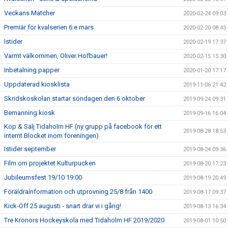
Veckans Matcher
2020-02-24 09:03
Premiär för kvalserien 6:e mars
2020-02-20 08:45
Istider
2020-02-19 17:37
Varmt välkommen, Oliver Hofbauer!
2020-02-15 15:30
Inbetalning papper
2020-01-20 17:17
Uppdaterad kiosklista
2019-11-06 21:42
Skridskoskolan startar söndagen den 6 oktober
2019-09-24 09:31
Bemanning kiosk
2019-09-16 16:04
Köp & Sälj Tidaholm HF (ny grupp på facebook för ett
2019-08-28 18:53
internt Blocket inom föreningen)
Istider september
2019-08-24 09:36
Film om projektet Kulturpucken
2019-08-20 17:23
Jubileumsfest 19/10 19:00
2019-08-19 20:49
Föräldrainformation och utprovning 25/8 från 1400
2019-08-17 09:37
Kick-Off 25 augusti - snart drar vi i gång!
2019-08-13 16:34
Tre Kronors Hockeyskola med Tidaholm HF 2019/2020
2019-08-01 10:50