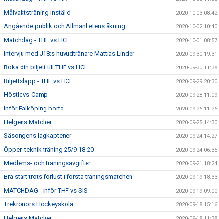
Målvaktsträning inställd
2020-10-03 08:42
Angående publik och Allmänhetens åkning
2020-10-02 10:40
Matchdag - THF vs HCL
2020-10-01 08:57
Intervju med J18:s huvudtränare Mattias Linder
2020-09-30 19:31
Boka din biljett till THF vs HCL
2020-09-30 11:38
Biljettsläpp - THF vs HCL
2020-09-29 20:30
Höstlovs-Camp
2020-09-28 11:09
Inför Falköping borta
2020-09-26 11:26
Helgens Matcher
2020-09-25 14:30
Säsongens lagkaptener
2020-09-24 14:27
Öppen teknik träning 25/9 18-20
2020-09-24 06:35
Medlems- och träningsavgifter
2020-09-21 18:24
Bra start trots förlust i första träningsmatchen
2020-09-19 18:33
MATCHDAG - inför THF vs SIS
2020-09-19 09:00
Trekronors Hockeyskola
2020-09-18 15:16
Helgens Matcher
2020-09-18 11:38