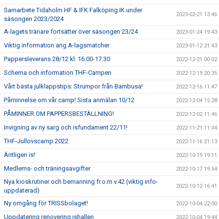
Samarbete Tidaholm HF & IFK Falköping IK under
2023-02-21 13:46
säsongen 2023/2024
A-lagets tränare fortsätter över säsongen 23/24
2023-01-24 19:43
Viktig information ang A-lagsmatcher
2023-01-12 21:43
Pappersleverans 28/12 kl: 16.00-17.30
2022-12-21 00:02
Schema och information THF-Campen
2022-12-19 20:35
Vårt bästa julklappstips: Strumpor från Bambusa!
2022-12-16 11:47
Påminnelse om vår camp! Sista anmälan 10/12
2022-12-04 15:28
PÅMINNER OM PAPPERSBESTÄLLNING!
2022-12-02 11:46
Invigning av ny sarg och isfundament 22/11!
2022-11-21 11:04
THF-Jullovscamp 2022
2022-11-16 21:13
Äntligen is!
2022-10-19 19:11
Medlems- och träningsavgifter
2022-10-17 19:54
Nya kioskrutiner och bemanning fr.o.m v.42 (viktig info-
2022-10-12 16:41
uppdaterad)
Ny omgång för TRISSbolaget!
2022-10-04 22:00
Uppdatering renovering ishallen
2022-10-04 19:44