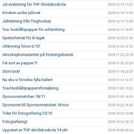
Jul avslutning för THF Skridskoskola
2018-12-19 13:37
Kiosken under jullovet
2018-12-18 17:09
Julhälsning från Tinghockey
2018-12-15 15:38
Toa- hushållspapper för avhämtning
2018-12-10 18:41
Spelschemat för A-laget
2018-12-03 21:54
Utlämning foton 6/12!
2018-12-03 21:52
Ishockeykonsulenten på föreningsbesök
2018-11-22 22:18
Fel sort av papper !!!
2018-11-20 20:23
Stort tack!
2018-11-18 20:20
Nu ska vi försöka fylla hallen!
2018-11-13 16:57
Toa/Hushållspappersförsäljning
2018-11-05 19:52
Sponsorsmatchen 18/11
2018-11-05 16:59
Sponsorer till Sponsormatchen 18 nov
2018-10-22 18:56
Tider för fotografering 25/10
2018-10-20 13:08
Fotografering!
2018-10-16 18:13
Uppstart av THF skridskoskola 14 okt
2018-10-08 20:23