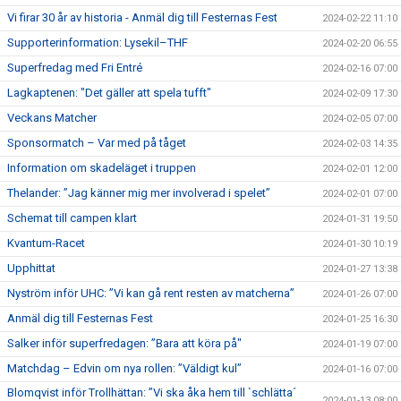
Vi firar 30 år av historia - Anmäl dig till Festernas Fest
2024-02-22 11:10
Supporterinformation: Lysekil–THF
2024-02-20 06:55
Superfredag med Fri Entré
2024-02-16 07:00
Lagkaptenen: "Det gäller att spela tufft"
2024-02-09 17:30
Veckans Matcher
2024-02-05 07:00
Sponsormatch – Var med på tåget
2024-02-03 14:35
Information om skadeläget i truppen
2024-02-01 12:00
Thelander: ”Jag känner mig mer involverad i spelet”
2024-02-01 07:00
Schemat till campen klart
2024-01-31 19:50
Kvantum-Racet
2024-01-30 10:19
Upphittat
2024-01-27 13:38
Nyström inför UHC: ”Vi kan gå rent resten av matcherna”
2024-01-26 07:00
Anmäl dig till Festernas Fest
2024-01-25 16:30
Salker inför superfredagen: ”Bara att köra på"
2024-01-19 07:00
Matchdag – Edvin om nya rollen: ”Väldigt kul”
2024-01-16 07:00
Blomqvist inför Trollhättan: ”Vi ska åka hem till `schlätta´
2024-01-13 08:00