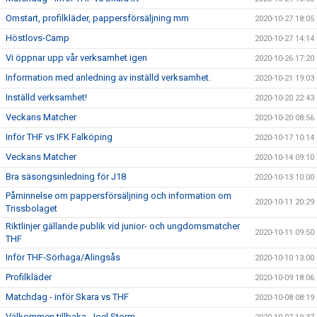
Omstart, profilkläder, pappersförsäljning mm
2020-10-27 18:05
Höstlovs-Camp
2020-10-27 14:14
Vi öppnar upp vår verksamhet igen
2020-10-26 17:20
Information med anledning av inställd verksamhet.
2020-10-21 19:03
Inställd verksamhet!
2020-10-20 22:43
Veckans Matcher
2020-10-20 08:56
Inför THF vs IFK Falköping
2020-10-17 10:14
Veckans Matcher
2020-10-14 09:10
Bra säsongsinledning för J18
2020-10-13 10:00
Påminnelse om pappersförsäljning och information om
2020-10-11 20:29
Trissbolaget
Riktlinjer gällande publik vid junior- och ungdomsmatcher
2020-10-11 09:50
THF
Inför THF-Sörhaga/Alingsås
2020-10-10 13:00
Profilkläder
2020-10-09 18:06
Matchdag - inför Skara vs THF
2020-10-08 08:19
Välkommen tillbaka, Joel Storm