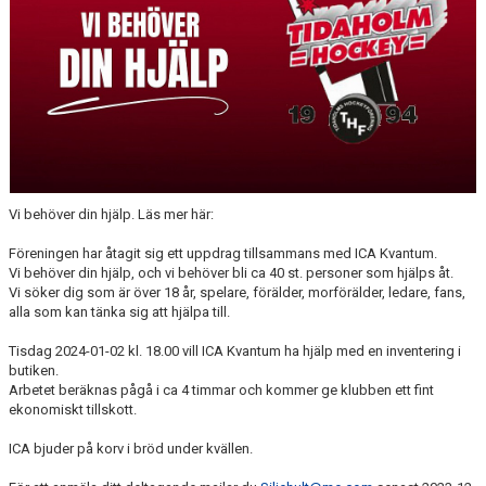
MEDLEM
KIOSKEN
THF UNGDOMSPOLICY - RÖDA TRÅD
PROFILKLÄDER
BILDGALLERI
Vi behöver din hjälp. Läs mer här:
TRISSBOLAGET
Föreningen har åtagit sig ett uppdrag tillsammans med ICA Kvantum.
Vi behöver din hjälp, och vi behöver bli ca 40 st. personer som hjälps åt.
DOKUMENT
Vi söker dig som är över 18 år, spelare, förälder, morförälder, ledare, fans,
alla som kan tänka sig att hjälpa till.
ALLMÄNHETENS ÅKNING
Tisdag 2024-01-02 kl. 18.00 vill ICA Kvantum ha hjälp med en inventering i
butiken.
FÖRSÄKRING
Arbetet beräknas pågå i ca 4 timmar och kommer ge klubben ett fint
ekonomiskt tillskott.
ICA bjuder på korv i bröd under kvällen.