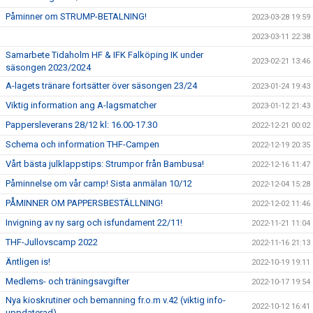
Påminner om STRUMP-BETALNING!
2023-03-28 19:59
2023-03-11 22:38
Samarbete Tidaholm HF & IFK Falköping IK under
2023-02-21 13:46
säsongen 2023/2024
A-lagets tränare fortsätter över säsongen 23/24
2023-01-24 19:43
Viktig information ang A-lagsmatcher
2023-01-12 21:43
Pappersleverans 28/12 kl: 16.00-17.30
2022-12-21 00:02
Schema och information THF-Campen
2022-12-19 20:35
Vårt bästa julklappstips: Strumpor från Bambusa!
2022-12-16 11:47
Påminnelse om vår camp! Sista anmälan 10/12
2022-12-04 15:28
PÅMINNER OM PAPPERSBESTÄLLNING!
2022-12-02 11:46
Invigning av ny sarg och isfundament 22/11!
2022-11-21 11:04
THF-Jullovscamp 2022
2022-11-16 21:13
Äntligen is!
2022-10-19 19:11
Medlems- och träningsavgifter
2022-10-17 19:54
Nya kioskrutiner och bemanning fr.o.m v.42 (viktig info-
2022-10-12 16:41
uppdaterad)