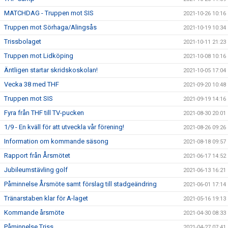
MATCHDAG - Truppen mot SIS
2021-10-26 10:16
Truppen mot Sörhaga/Alingsås
2021-10-19 10:34
Trissbolaget
2021-10-11 21:23
Truppen mot Lidköping
2021-10-08 10:16
Äntligen startar skridskoskolan!
2021-10-05 17:04
Vecka 38 med THF
2021-09-20 10:48
Truppen mot SIS
2021-09-19 14:16
Fyra från THF till TV-pucken
2021-08-30 20:01
1/9 - En kväll för att utveckla vår förening!
2021-08-26 09:26
Information om kommande säsong
2021-08-18 09:57
Rapport från Årsmötet
2021-06-17 14:52
Jubileumstävling golf
2021-06-13 16:21
Påminnelse Årsmöte samt förslag till stadgeändring
2021-06-01 17:14
Tränarstaben klar för A-laget
2021-05-16 19:13
Kommande årsmöte
2021-04-30 08:33
Påminnelse Triss
2021-04-27 07:41