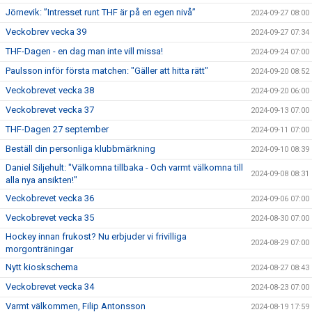
Jörnevik: ”Intresset runt THF är på en egen nivå”
2024-09-27 08:00
Veckobrev vecka 39
2024-09-27 07:34
THF-Dagen - en dag man inte vill missa!
2024-09-24 07:00
Paulsson inför första matchen: "Gäller att hitta rätt"
2024-09-20 08:52
Veckobrevet vecka 38
2024-09-20 06:00
Veckobrevet vecka 37
2024-09-13 07:00
THF-Dagen 27 september
2024-09-11 07:00
Beställ din personliga klubbmärkning
2024-09-10 08:39
Daniel Siljehult: "Välkomna tillbaka - Och varmt välkomna till
2024-09-08 08:31
alla nya ansikten!"
Veckobrevet vecka 36
2024-09-06 07:00
Veckobrevet vecka 35
2024-08-30 07:00
Hockey innan frukost? Nu erbjuder vi frivilliga
2024-08-29 07:00
morgonträningar
Nytt kioskschema
2024-08-27 08:43
Veckobrevet vecka 34
2024-08-23 07:00
Varmt välkommen, Filip Antonsson
2024-08-19 17:59