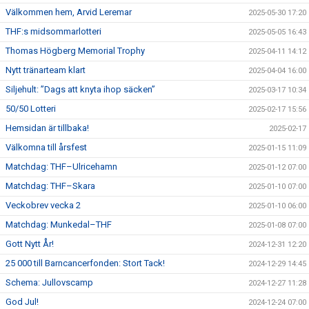
Välkommen hem, Arvid Leremar
2025-05-30 17:20
THF:s midsommarlotteri
2025-05-05 16:43
Thomas Högberg Memorial Trophy
2025-04-11 14:12
Nytt tränarteam klart
2025-04-04 16:00
Siljehult: ”Dags att knyta ihop säcken”
2025-03-17 10:34
50/50 Lotteri
2025-02-17 15:56
Hemsidan är tillbaka!
2025-02-17
Välkomna till årsfest
2025-01-15 11:09
Matchdag: THF–Ulricehamn
2025-01-12 07:00
Matchdag: THF–Skara
2025-01-10 07:00
Veckobrev vecka 2
2025-01-10 06:00
Matchdag: Munkedal–THF
2025-01-08 07:00
Gott Nytt År!
2024-12-31 12:20
25 000 till Barncancerfonden: Stort Tack!
2024-12-29 14:45
Schema: Jullovscamp
2024-12-27 11:28
God Jul!
2024-12-24 07:00