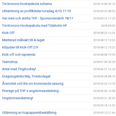
Tre kronors hockeyskola schema
2018-10-08 20:10
Uthämtning av profilkläder torsdag 4/10 17-19
2018-09-29 08:32
Var med och stötta THF - Sponsorsmatch 18/11
2018-09-16 17:29
Tre Kronors Hockeyskola med Tidaholm HF
2018-09-04
Kick-Off
2018-08-23 16:24
Meriterad målvakt till A-laget
2018-08-19 19:53
Inbjudan till Kick-Off 2/9
2018-08-12 13:22
Kick-off och ispremiär
2018-08-08 19:39
Teamshop
2018-07-04 20:39
Avtal med Tinghockey!
2018-06-21 16:24
Dragningslista Maj, Trissbolaget
2018-05-28 08:15
Årsmötet och lite om kommande säsong
2018-05-20 14:18
Prisregn på THF:s ungdomsavslutning
2018-04-06 16:08
Ungdomsavslutning!
2018-03-21 20:25
2018-03-18 14:32
Utlämning av toapappersbeställning
2018-03-13 21:46