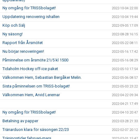
Ny omgång för TRISSbolaget!
2022-10-04 22:00
Uppdatering renovering ishallen
2022-10-04 19:44
Köp och Sälj
2022-09-05 17:09
Ny säsong!
2022-08-28 16:15
Rapport från Årsmötet
2022-05-22 08:11
Nu börjar renoveringen!
2022-05-16 17:42
Påminnelse om årsmöte 21/5 kl 1500
2022-05-16 08:29
Tidaholm Hockey off-ice paket
2022-05-10 17:54
Välkommen Hem, Sebastian Bergåker Melin.
2022-05-06 08:57
Sista påminnelsen om TRISS-bolaget!
2022-05-03 23:22
Välkommen Hem, Arvid Leremar
2022-04-22 09:34
2022-04-21 17:49
Ny omgång för TRISSbolaget!
2022-04-10 20:47
Betalning av papper
2022-03-28 21:33
Tränarduon klara för säsongen 22/23
2022-02-07 20:12
Träningstider februari-mars
2022-02-01 15:47