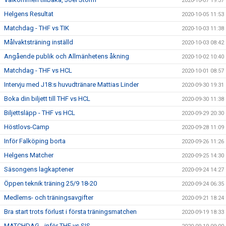
2020-10-07 19:37
Helgens Resultat
2020-10-05 11:53
Matchdag - THF vs TIK
2020-10-03 11:38
Målvaktsträning inställd
2020-10-03 08:42
Angående publik och Allmänhetens åkning
2020-10-02 10:40
Matchdag - THF vs HCL
2020-10-01 08:57
Intervju med J18:s huvudtränare Mattias Linder
2020-09-30 19:31
Boka din biljett till THF vs HCL
2020-09-30 11:38
Biljettsläpp - THF vs HCL
2020-09-29 20:30
Höstlovs-Camp
2020-09-28 11:09
Inför Falköping borta
2020-09-26 11:26
Helgens Matcher
2020-09-25 14:30
Säsongens lagkaptener
2020-09-24 14:27
Öppen teknik träning 25/9 18-20
2020-09-24 06:35
Medlems- och träningsavgifter
2020-09-21 18:24
Bra start trots förlust i första träningsmatchen
2020-09-19 18:33
MATCHDAG - inför THF vs SIS