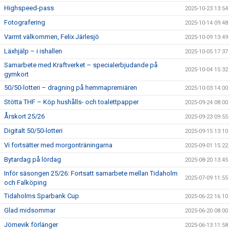
Highspeed-pass
2025-10-23 13:54
Fotografering
2025-10-14 09:48
Varmt välkommen, Felix Järlesjö
2025-10-09 13:49
Läxhjälp – i ishallen
2025-10-05 17:37
Samarbete med Kraftverket – specialerbjudande på
2025-10-04 15:32
gymkort
50/50-lotteri – dragning på hemmapremiären
2025-10-03 14:00
Stötta THF – Köp hushålls- och toalettpapper
2025-09-24 08:00
Årskort 25/26
2025-09-23 09:55
Digitalt 50/50-lotteri
2025-09-15 13:10
Vi fortsätter med morgonträningarna
2025-09-01 15:22
Bytardag på lördag
2025-08-20 13:45
Inför säsongen 25/26: Fortsatt samarbete mellan Tidaholm
2025-07-09 11:55
och Falköping
Tidaholms Sparbank Cup
2025-06-22 16:10
Glad midsommar
2025-06-20 08:00
Jörnevik förlänger
2025-06-13 11:58