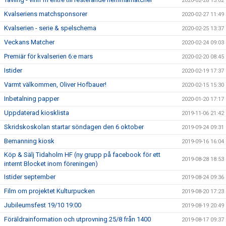
2020-02-28 13:02
Kvalseriens matchsponsorer
2020-02-27 11:49
Kvalserien - serie & spelschema
2020-02-25 13:37
Veckans Matcher
2020-02-24 09:03
Premiär för kvalserien 6:e mars
2020-02-20 08:45
Istider
2020-02-19 17:37
Varmt välkommen, Oliver Hofbauer!
2020-02-15 15:30
Inbetalning papper
2020-01-20 17:17
Uppdaterad kiosklista
2019-11-06 21:42
Skridskoskolan startar söndagen den 6 oktober
2019-09-24 09:31
Bemanning kiosk
2019-09-16 16:04
Köp & Sälj Tidaholm HF (ny grupp på facebook för ett
2019-08-28 18:53
internt Blocket inom föreningen)
Istider september
2019-08-24 09:36
Film om projektet Kulturpucken
2019-08-20 17:23
Jubileumsfest 19/10 19:00
2019-08-19 20:49
Föräldrainformation och utprovning 25/8 från 1400
2019-08-17 09:37