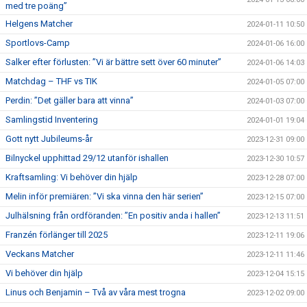
med tre poäng”
Helgens Matcher
2024-01-11 10:50
Sportlovs-Camp
2024-01-06 16:00
Salker efter förlusten: ”Vi är bättre sett över 60 minuter”
2024-01-06 14:03
Matchdag – THF vs TIK
2024-01-05 07:00
Perdin: ”Det gäller bara att vinna”
2024-01-03 07:00
Samlingstid Inventering
2024-01-01 19:04
Gott nytt Jubileums-år
2023-12-31 09:00
Bilnyckel upphittad 29/12 utanför ishallen
2023-12-30 10:57
Kraftsamling: Vi behöver din hjälp
2023-12-28 07:00
Melin inför premiären: ”Vi ska vinna den här serien”
2023-12-15 07:00
Julhälsning från ordföranden: ”En positiv anda i hallen”
2023-12-13 11:51
Franzén förlänger till 2025
2023-12-11 19:06
Veckans Matcher
2023-12-11 11:46
Vi behöver din hjälp
2023-12-04 15:15
Linus och Benjamin – Två av våra mest trogna
2023-12-02 09:00