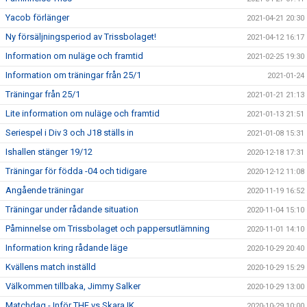
Yacob förlänger
2021-04-21 20:30
Ny försäljningsperiod av Trissbolaget!
2021-04-12 16:17
Information om nuläge och framtid
2021-02-25 19:30
Information om träningar från 25/1
2021-01-24
Träningar från 25/1
2021-01-21 21:13
Lite information om nuläge och framtid
2021-01-13 21:51
Seriespel i Div 3 och J18 ställs in
2021-01-08 15:31
Ishallen stänger 19/12
2020-12-18 17:31
Träningar för födda -04 och tidigare
2020-12-12 11:08
Angående träningar
2020-11-19 16:52
Träningar under rådande situation
2020-11-04 15:10
Påminnelse om Trissbolaget och pappersutlämning
2020-11-01 14:10
Information kring rådande läge
2020-10-29 20:40
Kvällens match inställd
2020-10-29 15:29
Välkommen tillbaka, Jimmy Salker
2020-10-29 13:00
Matchdag - Inför THF vs Skara IK
2020-10-29 10:00