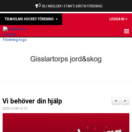
BLI MEDLEM I STAN'S BÄSTA FÖRENING
TIDAHOLMS HOCKEY FÖRENING
LOGGA IN
HEM
NYHETER
VÅRA LAG
OM KLUBBEN
KALENDER
Vi behöver din hjälp
<
>
MATCHER
2023-12-04 15:15
DOMARE