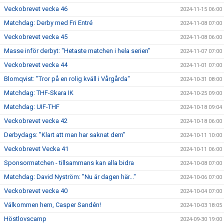
Veckobrevet vecka 46
2024-11-15 06:00
Matchdag: Derby med Fri Entré
2024-11-08 07:00
Veckobrevet vecka 45
2024-11-08 06:00
Masse inför derbyt: "Hetaste matchen i hela serien"
2024-11-07 07:00
Veckobrevet vecka 44
2024-11-01 07:00
Blomqvist: "Tror på en rolig kväll i Vårgårda"
2024-10-31 08:00
Matchdag: THF-Skara IK
2024-10-25 09:00
Matchdag: UIF-THF
2024-10-18 09:04
Veckobrevet vecka 42
2024-10-18 06:00
Derbydags: ”Klart att man har saknat dem"
2024-10-11 10:00
Veckobrevet Vecka 41
2024-10-11 06:00
Sponsormatchen - tillsammans kan alla bidra
2024-10-08 07:00
Matchdag: David Nyström: ”Nu är dagen här..."
2024-10-06 07:00
Veckobrevet vecka 40
2024-10-04 07:00
Välkommen hem, Casper Sandén!
2024-10-03 18:05
Höstlovscamp
2024-09-30 19:00