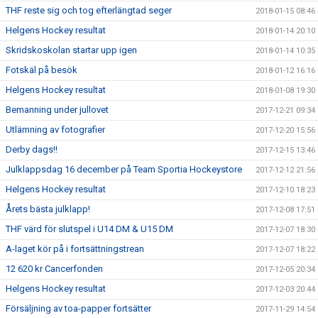
THF reste sig och tog efterlängtad seger
2018-01-15 08:46
Helgens Hockey resultat
2018-01-14 20:10
Skridskoskolan startar upp igen
2018-01-14 10:35
Fotskäl på besök
2018-01-12 16:16
Helgens Hockey resultat
2018-01-08 19:30
Bemanning under jullovet
2017-12-21 09:34
Utlämning av fotografier
2017-12-20 15:56
Derby dags!!
2017-12-15 13:46
Julklappsdag 16 december på Team Sportia Hockeystore
2017-12-12 21:56
Helgens Hockey resultat
2017-12-10 18:23
Årets bästa julklapp!
2017-12-08 17:51
THF värd för slutspel i U14 DM & U15 DM
2017-12-07 18:30
A-laget kör på i fortsättningstrean
2017-12-07 18:22
12 620 kr Cancerfonden
2017-12-05 20:34
Helgens Hockey resultat
2017-12-03 20:44
Försäljning av toa-papper fortsätter
2017-11-29 14:54