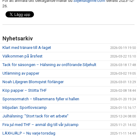
För att anmäla ditt deltagande mailar du
Siljehult@me.com
senast
2023-12-
26.
Nyhetsarkiv
Klart med tränare till A-laget
2026-05-19 19:50
Välkommen på årsfest
2026-03-22 15:10
Tack för säsongen – Hälsning av ordförande Siljehult
2026-03-18 17:48
Utlämning av papper
2026-03-02 19:05
Noah Liljegren Blomqvist förlänger
2026-03-01 13:29
Köp papper – Stötta THF
2026-02-08 18:44
Sponsormatch – tillsammans fyller vi hallen
2026-01-20 19:24
Inbjudan: Sportlovscamp
2026-01-15 16:17
Julhälsning: "Stort tack för ert arbete"
2025-12-24 08:00
Fira jul med THF – anmäl dig till vår julcamp
2025-11-21 14:02
LÄXHJÄLP – Nu varje torsdag
2025-11-11 14:49