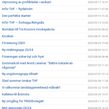
Utprovning av profilkläder i veckan!
2023-09-17 16:47
Inför THF – Rydaholm
2023-09-17 07:00
Den perfekta starten
2023-09-14 15:26
Inför THF – Sörhaga/Alingsås
2023-09-13 10:00
Anmälan till Tre Kronors Hockeyskola
2023-09-06 08:42
Kiosken
2023-08-31 18:44
Försäsong 2023
2023-08-29 19:00
Ny intäktsgrupp 23/24
2023-08-09 10:21
Föreningen söker kyl och frys!
2023-08-08 08:48
Sommarkoll med Arvid Leremar: ”Bättre rustade än
2023-07-22 11:52
någonsin”
Ny ungdomsgrupp tillsatt
2023-07-07 15:14
Glad sommar önskar THF
2023-06-28 11:04
Vi välkomnar landslagsmeriterad målvakt!
2023-06-22 10:00
Kallelse till årsmöte
2023-04-24 19:01
Ny omgång för TRISSbolaget!
2023-04-11 21:12
Mot säsongen 23/24
2023-04-02 14:23