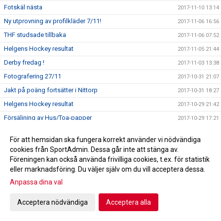
Fotskäl nästa
2017-11-10 13:14
Ny utprovning av profilkläder 7/11!
2017-11-06 16:56
THF studsade tillbaka
2017-11-06 07:52
Helgens Hockey resultat
2017-11-05 21:44
Derby fredag !
2017-11-03 13:38
Fotografering 27/11
2017-10-31 21:07
Jakt på poäng fortsätter i Nittorp
2017-10-31 18:27
Helgens Hockey resultat
2017-10-29 21:42
Försäljning av Hus/Toa-papper
2017-10-29 17:21
Uddamålsförlust mot Skara IK
2017-10-28 09:39
För att hemsidan ska fungera korrekt använder vi nödvändiga
Tidaholmstrio på klassisk hockeymark
2017-10-27 16:27
cookies från SportAdmin. Dessa går inte att stänga av.
THF tar emot Skara IK ikväll
Föreningen kan också använda frivilliga cookies, t.ex. för statistik
2017-10-27 15:07
eller marknadsföring. Du väljer själv om du vill acceptera dessa.
A-lagsdebut för William Ahlrik
2017-10-24 08:50
Anpassa dina val
Förlust i Lidköping
2017-10-24 08:46
Helgens Hockey resultat
2017-10-22 21:24
Acceptera nödvändiga
Acceptera alla
A-laget spelar borta mot HC Lidköping
2017-10-20 10:43