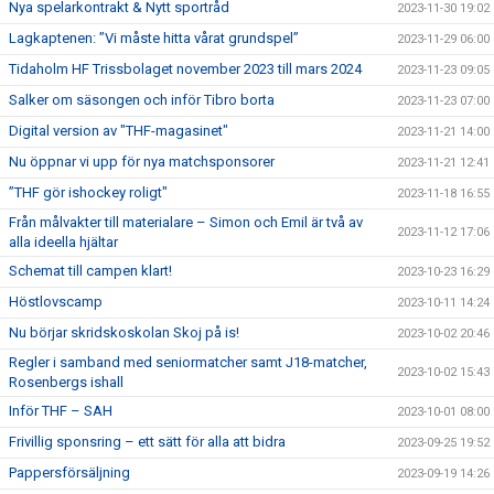
Nya spelarkontrakt & Nytt sportråd
2023-11-30 19:02
Lagkaptenen: ”Vi måste hitta vårat grundspel”
2023-11-29 06:00
Tidaholm HF Trissbolaget november 2023 till mars 2024
2023-11-23 09:05
Salker om säsongen och inför Tibro borta
2023-11-23 07:00
Digital version av "THF-magasinet"
2023-11-21 14:00
Nu öppnar vi upp för nya matchsponsorer
2023-11-21 12:41
”THF gör ishockey roligt"
2023-11-18 16:55
Från målvakter till materialare – Simon och Emil är två av
2023-11-12 17:06
alla ideella hjältar
Schemat till campen klart!
2023-10-23 16:29
Höstlovscamp
2023-10-11 14:24
Nu börjar skridskoskolan Skoj på is!
2023-10-02 20:46
Regler i samband med seniormatcher samt J18-matcher,
2023-10-02 15:43
Rosenbergs ishall
Inför THF – SAH
2023-10-01 08:00
Frivillig sponsring – ett sätt för alla att bidra
2023-09-25 19:52
Pappersförsäljning
2023-09-19 14:26