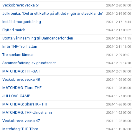
Veckobrevet vecka 51
2024-12-20 07:00
Julkrönika: ”Det är ett kvitto på att det vi gör är utvecklande”
2024-12-19 07:00
Inställd morgonträning
2024-12-17 18:44
Flyttad match
2024-12-17 09:02
Stötta vår insamling till Barncancerfonden
2024-12-16 11:15
Inför THF-Trollhättan
2024-12-11 16:00
Tre spelare lämnar
2024-12-09 09:01
Sammanfattning av grundserien
2024-12-02 14:18
MATCHDAG: THF-SAH
2024-12-01 07:00
Veckobrevet vecka 48
2024-11-29 07:00
MATCHDAG: Tibro-THF
2024-11-28 06:00
JULLOVS-CAMP
2024-11-27 06:00
MATCHDAG: Skara IK - THF
2024-11-26 06:00
MATCHDAG: THF-Ulricehamn
2024-11-22 07:00
Veckobrevet vecka 47
2024-11-22 06:00
Matchdag: THF-Tibro
2024-11-15 07:00