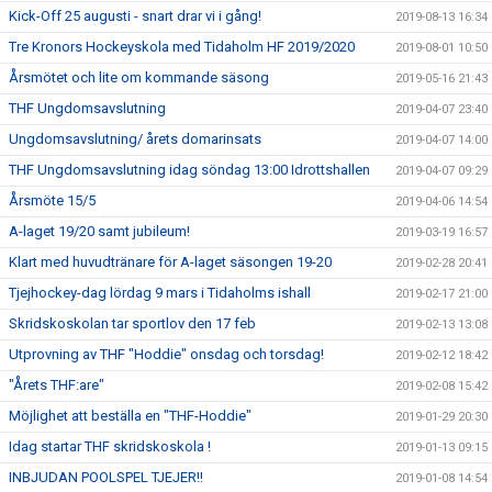
Kick-Off 25 augusti - snart drar vi i gång!
2019-08-13 16:34
Tre Kronors Hockeyskola med Tidaholm HF 2019/2020
2019-08-01 10:50
Årsmötet och lite om kommande säsong
2019-05-16 21:43
THF Ungdomsavslutning
2019-04-07 23:40
Ungdomsavslutning/ årets domarinsats
2019-04-07 14:00
THF Ungdomsavslutning idag söndag 13:00 Idrottshallen
2019-04-07 09:29
Årsmöte 15/5
2019-04-06 14:54
A-laget 19/20 samt jubileum!
2019-03-19 16:57
Klart med huvudtränare för A-laget säsongen 19-20
2019-02-28 20:41
Tjejhockey-dag lördag 9 mars i Tidaholms ishall
2019-02-17 21:00
Skridskoskolan tar sportlov den 17 feb
2019-02-13 13:08
Utprovning av THF "Hoddie" onsdag och torsdag!
2019-02-12 18:42
"Årets THF:are"
2019-02-08 15:42
Möjlighet att beställa en "THF-Hoddie"
2019-01-29 20:30
Idag startar THF skridskoskola !
2019-01-13 09:15
INBJUDAN POOLSPEL TJEJER!!
2019-01-08 14:54