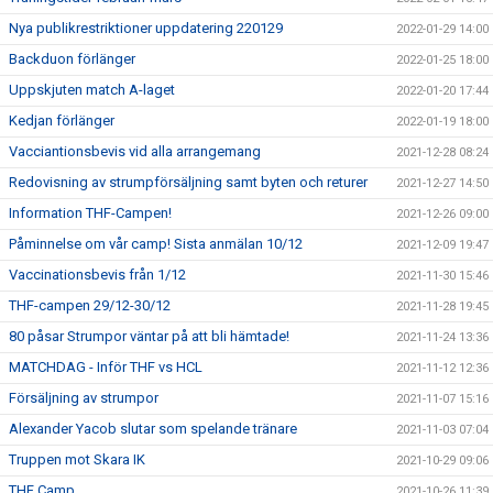
Nya publikrestriktioner uppdatering 220129
2022-01-29 14:00
Backduon förlänger
2022-01-25 18:00
Uppskjuten match A-laget
2022-01-20 17:44
Kedjan förlänger
2022-01-19 18:00
Vacciantionsbevis vid alla arrangemang
2021-12-28 08:24
Redovisning av strumpförsäljning samt byten och returer
2021-12-27 14:50
Information THF-Campen!
2021-12-26 09:00
Påminnelse om vår camp! Sista anmälan 10/12
2021-12-09 19:47
Vaccinationsbevis från 1/12
2021-11-30 15:46
THF-campen 29/12-30/12
2021-11-28 19:45
80 påsar Strumpor väntar på att bli hämtade!
2021-11-24 13:36
MATCHDAG - Inför THF vs HCL
2021-11-12 12:36
Försäljning av strumpor
2021-11-07 15:16
Alexander Yacob slutar som spelande tränare
2021-11-03 07:04
Truppen mot Skara IK
2021-10-29 09:06
THF Camp
2021-10-26 11:39