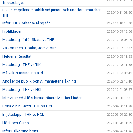
Trissbolaget
Riktlinjer gällande publik vid junior- och ungdomsmatcher
2020-10-11 09:50
THF
Inför THF-Sörhaga/Alingsås
2020-10-10 13:00
Profilkläder
2020-10-09 18:06
Matchdag - inför Skara vs THF
2020-10-08 08:19
Välkommen tillbaka, Joel Storm
2020-10-07 19:37
Helgens Resultat
2020-10-05 11:53
Matchdag - THF vs TIK
2020-10-03 11:38
Målvaktsträning inställd
2020-10-03 08:42
Angående publik och Allmänhetens åkning
2020-10-02 10:40
Matchdag - THF vs HCL
2020-10-01 08:57
Intervju med J18:s huvudtränare Mattias Linder
2020-09-30 19:31
Boka din biljett till THF vs HCL
2020-09-30 11:38
Biljettsläpp - THF vs HCL
2020-09-29 20:30
Höstlovs-Camp
2020-09-28 11:09
Inför Falköping borta
2020-09-26 11:26