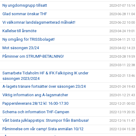
Ny ungdomsgrupp tillsatt
2023-07-07 15:14
Glad sommar önskar THF
2023-06-28 11:04
Vi välkomnar landslagsmeriterad målvakt!
2023-06-22 10:00
Kallelse till årsmöte
2023-04-24 19:01
Ny omgång för TRISSbolaget!
2023-04-11 21:12
Mot säsongen 23/24
2023-04-02 14:23
Påminner om STRUMP-BETALNING!
2023-03-28 19:59
2023-03-11 22:38
Samarbete Tidaholm HF & IFK Falköping IK under
2023-02-21 13:46
säsongen 2023/2024
A-lagets tränare fortsätter över säsongen 23/24
2023-01-24 19:43
Viktig information ang A-lagsmatcher
2023-01-12 21:43
Pappersleverans 28/12 kl: 16.00-17.30
2022-12-21 00:02
Schema och information THF-Campen
2022-12-19 20:35
Vårt bästa julklappstips: Strumpor från Bambusa!
2022-12-16 11:47
Påminnelse om vår camp! Sista anmälan 10/12
2022-12-04 15:28