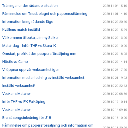
Träningar under rådande situation
2020-11-04 15:10
Påminnelse om Trissbolaget och pappersutlämning
2020-11-01 14:10
Information kring rådande läge
2020-10-29 20:40
Kvällens match inställd
2020-10-29 15:29
Välkommen tillbaka, Jimmy Salker
2020-10-29 13:00
Matchdag - Inför THF vs Skara IK
2020-10-29 10:00
Omstart, profilkläder, pappersförsäljning mm
2020-10-27 18:05
Höstlovs-Camp
2020-10-27 14:14
Vi öppnar upp vår verksamhet igen
2020-10-26 17:20
Information med anledning av inställd verksamhet.
2020-10-21 19:03
Inställd verksamhet!
2020-10-20 22:43
Veckans Matcher
2020-10-20 08:56
Inför THF vs IFK Falköping
2020-10-17 10:14
Veckans Matcher
2020-10-14 09:10
Bra säsongsinledning för J18
2020-10-13 10:00
Påminnelse om pappersförsäljning och information om
2020-10-11 20:29