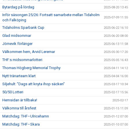
Bytardag på lördag
2025-08-20 13:45
Inför säsongen 25/26: Fortsatt samarbete mellan Tidaholm
2025-07-09 11:55
och Falköping
Tidaholms Sparbank Cup
2025-06-22 16:10
Glad midsommar
2025-06-20 08:00
Jörnevik förlänger
2025-06-13 11:58
Välkommen hem, Arvid Leremar
2025-05-30 17:20
THF:s midsommarlotteri
2025-05-05 16:43
Thomas Högberg Memorial Trophy
2025-04-11 14:12
Nytt tränarteam klart
2025-04-04 16:00
Siljehult: ”Dags att knyta ihop säcken”
2025-03-17 10:34
50/50 Lotteri
2025-02-17 15:56
Hemsidan är tillbaka!
2025-02-17
Välkomna till årsfest
2025-01-15 11:09
Matchdag: THF–Ulricehamn
2025-01-12 07:00
Matchdag: THF–Skara
2025-01-10 07:00