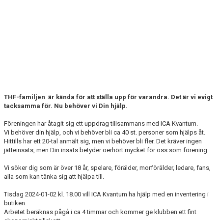
MEDLEM
KIOSKEN
THF UNGDOMSPOLICY - RÖDA TRÅD
PROFILKLÄDER
BILDGALLERI
THF-familjen är kända för att ställa upp för varandra. Det är vi evigt
tacksamma för. Nu behöver vi Din hjälp.
TRISSBOLAGET
Föreningen har åtagit sig ett uppdrag tillsammans med ICA Kvantum.
DOKUMENT
Vi behöver din hjälp, och vi behöver bli ca 40 st. personer som hjälps åt.
Hittills har ett 20-tal anmält sig, men vi behöver bli fler. Det kräver ingen
jätteinsats, men Din insats betyder oerhört mycket för oss som förening.
ALLMÄNHETENS ÅKNING
Vi söker dig som är över 18 år, spelare, förälder, morförälder, ledare, fans,
FÖRSÄKRING
alla som kan tänka sig att hjälpa till.
Tisdag 2024-01-02 kl. 18.00 vill ICA Kvantum ha hjälp med en inventering i
butiken.
Arbetet beräknas pågå i ca 4 timmar och kommer ge klubben ett fint