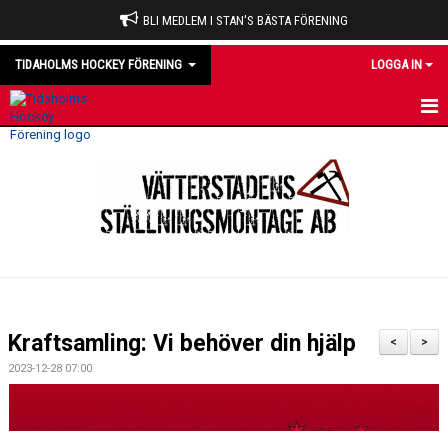
BLI MEDLEM I STAN'S BÄSTA FÖRENING
TIDAHOLMS HOCKEY FÖRENING
LOGGA IN
HEM
NYHETER
VÅRA LAG
OM KLUBBEN
KALENDER
Kraftsamling: Vi behöver din hjälp
<
>
MATCHER
2023-12-28 07:00
DOMARE