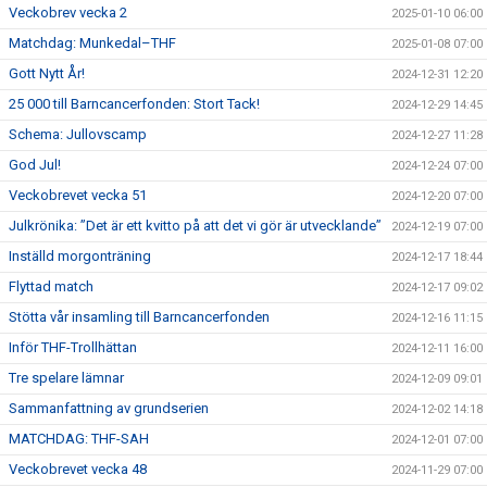
Veckobrev vecka 2
2025-01-10 06:00
Matchdag: Munkedal–THF
2025-01-08 07:00
Gott Nytt År!
2024-12-31 12:20
25 000 till Barncancerfonden: Stort Tack!
2024-12-29 14:45
Schema: Jullovscamp
2024-12-27 11:28
God Jul!
2024-12-24 07:00
Veckobrevet vecka 51
2024-12-20 07:00
Julkrönika: ”Det är ett kvitto på att det vi gör är utvecklande”
2024-12-19 07:00
Inställd morgonträning
2024-12-17 18:44
Flyttad match
2024-12-17 09:02
Stötta vår insamling till Barncancerfonden
2024-12-16 11:15
Inför THF-Trollhättan
2024-12-11 16:00
Tre spelare lämnar
2024-12-09 09:01
Sammanfattning av grundserien
2024-12-02 14:18
MATCHDAG: THF-SAH
2024-12-01 07:00
Veckobrevet vecka 48
2024-11-29 07:00