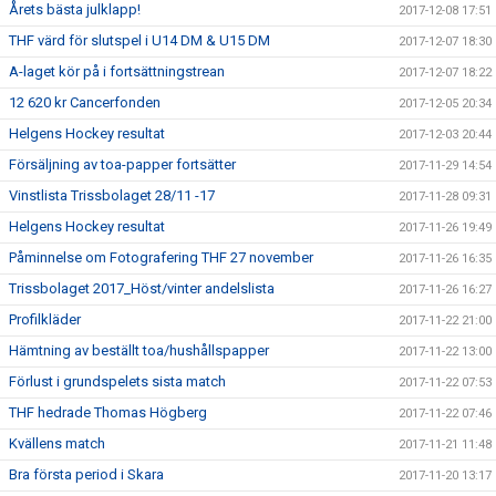
Årets bästa julklapp!
2017-12-08 17:51
THF värd för slutspel i U14 DM & U15 DM
2017-12-07 18:30
A-laget kör på i fortsättningstrean
2017-12-07 18:22
12 620 kr Cancerfonden
2017-12-05 20:34
Helgens Hockey resultat
2017-12-03 20:44
Försäljning av toa-papper fortsätter
2017-11-29 14:54
Vinstlista Trissbolaget 28/11 -17
2017-11-28 09:31
Helgens Hockey resultat
2017-11-26 19:49
Påminnelse om Fotografering THF 27 november
2017-11-26 16:35
Trissbolaget 2017_Höst/vinter andelslista
2017-11-26 16:27
Profilkläder
2017-11-22 21:00
Hämtning av beställt toa/hushållspapper
2017-11-22 13:00
Förlust i grundspelets sista match
2017-11-22 07:53
THF hedrade Thomas Högberg
2017-11-22 07:46
Kvällens match
2017-11-21 11:48
Bra första period i Skara
2017-11-20 13:17