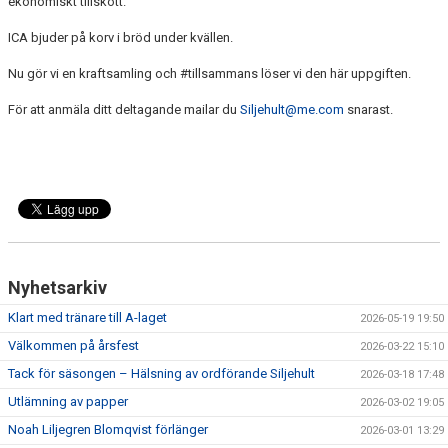
ekonomiskt tillskott.
ICA bjuder på korv i bröd under kvällen.
Nu gör vi en kraftsamling och #tillsammans löser vi den här uppgiften.
För att anmäla ditt deltagande mailar du
Siljehult@me.com
snarast.
Nyhetsarkiv
Klart med tränare till A-laget
2026-05-19 19:50
Välkommen på årsfest
2026-03-22 15:10
Tack för säsongen – Hälsning av ordförande Siljehult
2026-03-18 17:48
Utlämning av papper
2026-03-02 19:05
Noah Liljegren Blomqvist förlänger
2026-03-01 13:29