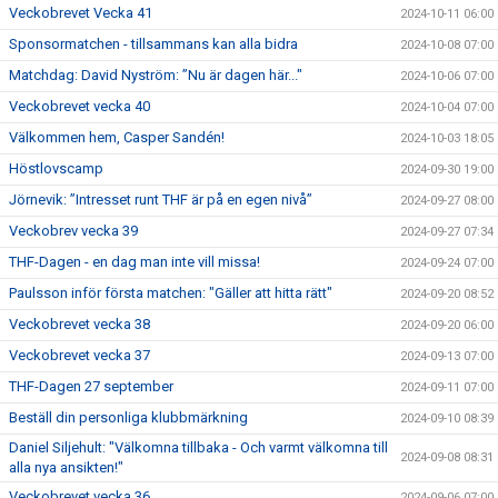
Veckobrevet Vecka 41
2024-10-11 06:00
Sponsormatchen - tillsammans kan alla bidra
2024-10-08 07:00
Matchdag: David Nyström: ”Nu är dagen här..."
2024-10-06 07:00
Veckobrevet vecka 40
2024-10-04 07:00
Välkommen hem, Casper Sandén!
2024-10-03 18:05
Höstlovscamp
2024-09-30 19:00
Jörnevik: ”Intresset runt THF är på en egen nivå”
2024-09-27 08:00
Veckobrev vecka 39
2024-09-27 07:34
THF-Dagen - en dag man inte vill missa!
2024-09-24 07:00
Paulsson inför första matchen: "Gäller att hitta rätt"
2024-09-20 08:52
Veckobrevet vecka 38
2024-09-20 06:00
Veckobrevet vecka 37
2024-09-13 07:00
THF-Dagen 27 september
2024-09-11 07:00
Beställ din personliga klubbmärkning
2024-09-10 08:39
Daniel Siljehult: "Välkomna tillbaka - Och varmt välkomna till
2024-09-08 08:31
alla nya ansikten!"
Veckobrevet vecka 36
2024-09-06 07:00