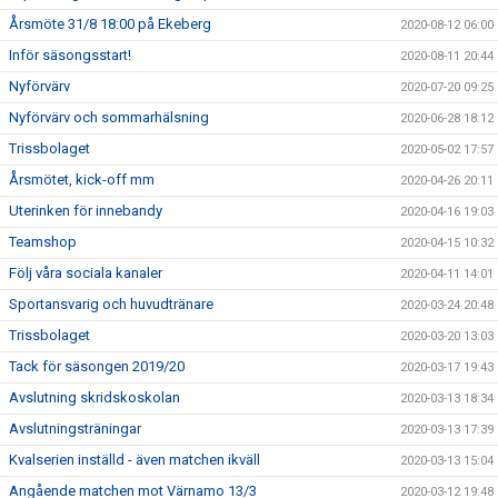
Årsmöte 31/8 18:00 på Ekeberg
2020-08-12 06:00
Inför säsongsstart!
2020-08-11 20:44
Nyförvärv
2020-07-20 09:25
Nyförvärv och sommarhälsning
2020-06-28 18:12
Trissbolaget
2020-05-02 17:57
Årsmötet, kick-off mm
2020-04-26 20:11
Uterinken för innebandy
2020-04-16 19:03
Teamshop
2020-04-15 10:32
Följ våra sociala kanaler
2020-04-11 14:01
Sportansvarig och huvudtränare
2020-03-24 20:48
Trissbolaget
2020-03-20 13:03
Tack för säsongen 2019/20
2020-03-17 19:43
Avslutning skridskoskolan
2020-03-13 18:34
Avslutningsträningar
2020-03-13 17:39
Kvalserien inställd - även matchen ikväll
2020-03-13 15:04
Angående matchen mot Värnamo 13/3
2020-03-12 19:48