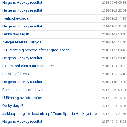
Helgens Hockey resultat
2018-02-05 09:38
Helgens Hockey resultat
2018-01-28 22:04
Tjejhockeydagar
2018-01-28 11:15
Helgens Hockey resultat
2018-01-21 21:44
Derby dags igen
2018-01-19 10:40
A-laget reser till Härryda
2018-01-17 11:40
THF reste sig och tog efterlängtad seger
2018-01-15 08:46
Helgens Hockey resultat
2018-01-14 20:10
Skridskoskolan startar upp igen
2018-01-14 10:35
Fotskäl på besök
2018-01-12 16:16
Helgens Hockey resultat
2018-01-08 19:30
Bemanning under jullovet
2017-12-21 09:34
Utlämning av fotografier
2017-12-20 15:56
Derby dags!!
2017-12-15 13:46
Julklappsdag 16 december på Team Sportia Hockeystore
2017-12-12 21:56
Helgens Hockey resultat
2017-12-10 18:23