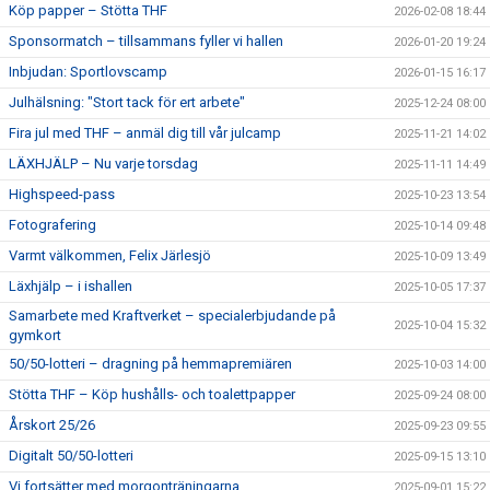
Köp papper – Stötta THF
2026-02-08 18:44
Sponsormatch – tillsammans fyller vi hallen
2026-01-20 19:24
Inbjudan: Sportlovscamp
2026-01-15 16:17
Julhälsning: "Stort tack för ert arbete"
2025-12-24 08:00
Fira jul med THF – anmäl dig till vår julcamp
2025-11-21 14:02
LÄXHJÄLP – Nu varje torsdag
2025-11-11 14:49
Highspeed-pass
2025-10-23 13:54
Fotografering
2025-10-14 09:48
Varmt välkommen, Felix Järlesjö
2025-10-09 13:49
Läxhjälp – i ishallen
2025-10-05 17:37
Samarbete med Kraftverket – specialerbjudande på
2025-10-04 15:32
gymkort
50/50-lotteri – dragning på hemmapremiären
2025-10-03 14:00
Stötta THF – Köp hushålls- och toalettpapper
2025-09-24 08:00
Årskort 25/26
2025-09-23 09:55
Digitalt 50/50-lotteri
2025-09-15 13:10
Vi fortsätter med morgonträningarna
2025-09-01 15:22