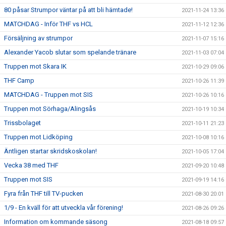
80 påsar Strumpor väntar på att bli hämtade!
2021-11-24 13:36
MATCHDAG - Inför THF vs HCL
2021-11-12 12:36
Försäljning av strumpor
2021-11-07 15:16
Alexander Yacob slutar som spelande tränare
2021-11-03 07:04
Truppen mot Skara IK
2021-10-29 09:06
THF Camp
2021-10-26 11:39
MATCHDAG - Truppen mot SIS
2021-10-26 10:16
Truppen mot Sörhaga/Alingsås
2021-10-19 10:34
Trissbolaget
2021-10-11 21:23
Truppen mot Lidköping
2021-10-08 10:16
Äntligen startar skridskoskolan!
2021-10-05 17:04
Vecka 38 med THF
2021-09-20 10:48
Truppen mot SIS
2021-09-19 14:16
Fyra från THF till TV-pucken
2021-08-30 20:01
1/9 - En kväll för att utveckla vår förening!
2021-08-26 09:26
Information om kommande säsong
2021-08-18 09:57