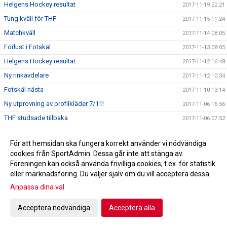
Helgens Hockey resultat
2017-11-19 22:21
Tung kväll för THF
2017-11-15 11:24
Matchkväll
2017-11-14 08:05
Förlust i Fotskäl
2017-11-13 08:05
Helgens Hockey resultat
2017-11-12 16:48
Ny rinkavdelare
2017-11-12 10:34
Fotskäl nästa
2017-11-10 13:14
Ny utprovning av profilkläder 7/11!
2017-11-06 16:56
THF studsade tillbaka
2017-11-06 07:52
Helgens Hockey resultat
2017-11-05 21:44
För att hemsidan ska fungera korrekt använder vi nödvändiga
Derby fredag !
2017-11-03 13:38
cookies från SportAdmin. Dessa går inte att stänga av.
Fotografering 27/11
2017-10-31 21:07
Föreningen kan också använda frivilliga cookies, t.ex. för statistik
eller marknadsföring. Du väljer själv om du vill acceptera dessa.
Jakt på poäng fortsätter i Nittorp
2017-10-31 18:27
Anpassa dina val
Helgens Hockey resultat
2017-10-29 21:42
Försäljning av Hus/Toa-papper
2017-10-29 17:21
Acceptera nödvändiga
Acceptera alla
Uddamålsförlust mot Skara IK
2017-10-28 09:39