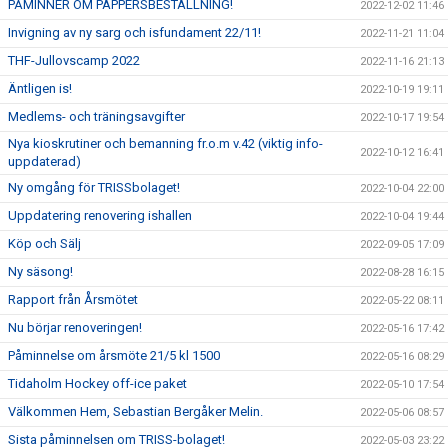
PÅMINNER OM PAPPERSBESTÄLLNING!
2022-12-02 11:46
Invigning av ny sarg och isfundament 22/11!
2022-11-21 11:04
THF-Jullovscamp 2022
2022-11-16 21:13
Äntligen is!
2022-10-19 19:11
Medlems- och träningsavgifter
2022-10-17 19:54
Nya kioskrutiner och bemanning fr.o.m v.42 (viktig info-
2022-10-12 16:41
uppdaterad)
Ny omgång för TRISSbolaget!
2022-10-04 22:00
Uppdatering renovering ishallen
2022-10-04 19:44
Köp och Sälj
2022-09-05 17:09
Ny säsong!
2022-08-28 16:15
Rapport från Årsmötet
2022-05-22 08:11
Nu börjar renoveringen!
2022-05-16 17:42
Påminnelse om årsmöte 21/5 kl 1500
2022-05-16 08:29
Tidaholm Hockey off-ice paket
2022-05-10 17:54
Välkommen Hem, Sebastian Bergåker Melin.
2022-05-06 08:57
Sista påminnelsen om TRISS-bolaget!
2022-05-03 23:22