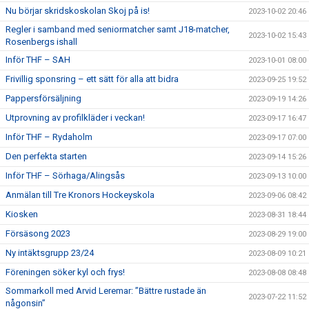
Nu börjar skridskoskolan Skoj på is!
2023-10-02 20:46
Regler i samband med seniormatcher samt J18-matcher,
2023-10-02 15:43
Rosenbergs ishall
Inför THF – SAH
2023-10-01 08:00
Frivillig sponsring – ett sätt för alla att bidra
2023-09-25 19:52
Pappersförsäljning
2023-09-19 14:26
Utprovning av profilkläder i veckan!
2023-09-17 16:47
Inför THF – Rydaholm
2023-09-17 07:00
Den perfekta starten
2023-09-14 15:26
Inför THF – Sörhaga/Alingsås
2023-09-13 10:00
Anmälan till Tre Kronors Hockeyskola
2023-09-06 08:42
Kiosken
2023-08-31 18:44
Försäsong 2023
2023-08-29 19:00
Ny intäktsgrupp 23/24
2023-08-09 10:21
Föreningen söker kyl och frys!
2023-08-08 08:48
Sommarkoll med Arvid Leremar: ”Bättre rustade än
2023-07-22 11:52
någonsin”