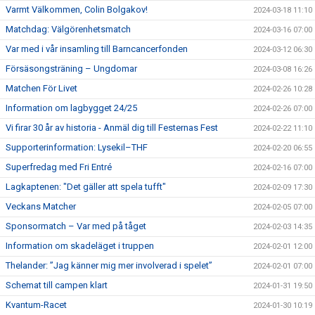
Varmt Välkommen, Colin Bolgakov!
2024-03-18 11:10
Matchdag: Välgörenhetsmatch
2024-03-16 07:00
Var med i vår insamling till Barncancerfonden
2024-03-12 06:30
Försäsongsträning – Ungdomar
2024-03-08 16:26
Matchen För Livet
2024-02-26 10:28
Information om lagbygget 24/25
2024-02-26 07:00
Vi firar 30 år av historia - Anmäl dig till Festernas Fest
2024-02-22 11:10
Supporterinformation: Lysekil–THF
2024-02-20 06:55
Superfredag med Fri Entré
2024-02-16 07:00
Lagkaptenen: "Det gäller att spela tufft"
2024-02-09 17:30
Veckans Matcher
2024-02-05 07:00
Sponsormatch – Var med på tåget
2024-02-03 14:35
Information om skadeläget i truppen
2024-02-01 12:00
Thelander: ”Jag känner mig mer involverad i spelet”
2024-02-01 07:00
Schemat till campen klart
2024-01-31 19:50
Kvantum-Racet
2024-01-30 10:19