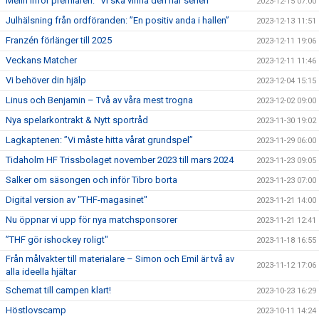
Melin inför premiären: ”Vi ska vinna den här serien”
2023-12-15 07:00
Julhälsning från ordföranden: ”En positiv anda i hallen”
2023-12-13 11:51
Franzén förlänger till 2025
2023-12-11 19:06
Veckans Matcher
2023-12-11 11:46
Vi behöver din hjälp
2023-12-04 15:15
Linus och Benjamin – Två av våra mest trogna
2023-12-02 09:00
Nya spelarkontrakt & Nytt sportråd
2023-11-30 19:02
Lagkaptenen: ”Vi måste hitta vårat grundspel”
2023-11-29 06:00
Tidaholm HF Trissbolaget november 2023 till mars 2024
2023-11-23 09:05
Salker om säsongen och inför Tibro borta
2023-11-23 07:00
Digital version av "THF-magasinet"
2023-11-21 14:00
Nu öppnar vi upp för nya matchsponsorer
2023-11-21 12:41
”THF gör ishockey roligt"
2023-11-18 16:55
Från målvakter till materialare – Simon och Emil är två av
2023-11-12 17:06
alla ideella hjältar
Schemat till campen klart!
2023-10-23 16:29
Höstlovscamp
2023-10-11 14:24