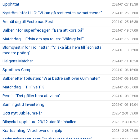
Upphittat
2024-01-27 13:38
Nyström inför UHC: ”Vi kan gå rent resten av matcherna”
2024-01-26 07:00
Anmäl dig till Festernas Fest
2024-01-25 16:30
Salker inför superfredagen: ”Bara att köra på"
2024-01-19 07:00
Matchdag – Edvin om nya rollen: ”Väldigt kul”
2024-01-16 07:00
Blomqvist inför Trollhättan: ”Vi ska åka hem till `schlätta´
2024-01-13 08:00
med tre poäng”
Helgens Matcher
2024-01-11 10:50
Sportlovs-Camp
2024-01-06 16:00
Salker efter förlusten: ”Vi är bättre sett över 60 minuter”
2024-01-06 14:03
Matchdag – THF vs TIK
2024-01-05 07:00
Perdin: ”Det gäller bara att vinna”
2024-01-03 07:00
Samlingstid Inventering
2024-01-01 19:04
Gott nytt Jubileums-år
2023-12-31 09:00
Bilnyckel upphittad 29/12 utanför ishallen
2023-12-30 10:57
Kraftsamling: Vi behöver din hjälp
2023-12-28 07:00