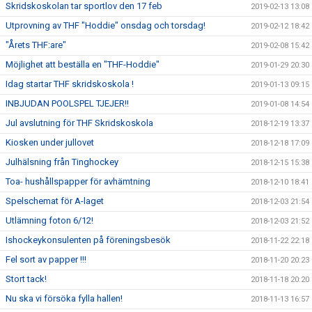
Skridskoskolan tar sportlov den 17 feb
2019-02-13 13:08
Utprovning av THF "Hoddie" onsdag och torsdag!
2019-02-12 18:42
"Årets THF:are"
2019-02-08 15:42
Möjlighet att beställa en "THF-Hoddie"
2019-01-29 20:30
Idag startar THF skridskoskola !
2019-01-13 09:15
INBJUDAN POOLSPEL TJEJER!!
2019-01-08 14:54
Jul avslutning för THF Skridskoskola
2018-12-19 13:37
Kiosken under jullovet
2018-12-18 17:09
Julhälsning från Tinghockey
2018-12-15 15:38
Toa- hushållspapper för avhämtning
2018-12-10 18:41
Spelschemat för A-laget
2018-12-03 21:54
Utlämning foton 6/12!
2018-12-03 21:52
Ishockeykonsulenten på föreningsbesök
2018-11-22 22:18
Fel sort av papper !!!
2018-11-20 20:23
Stort tack!
2018-11-18 20:20
Nu ska vi försöka fylla hallen!
2018-11-13 16:57