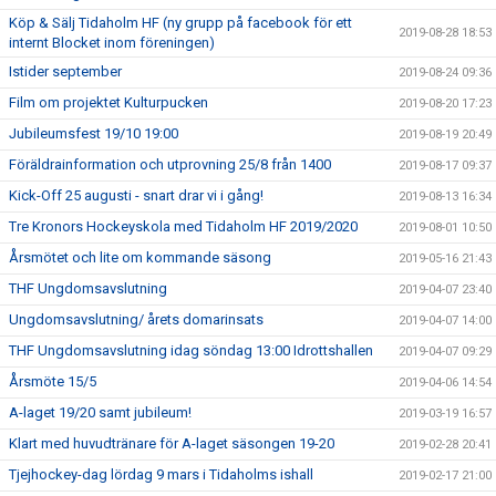
Köp & Sälj Tidaholm HF (ny grupp på facebook för ett
2019-08-28 18:53
internt Blocket inom föreningen)
Istider september
2019-08-24 09:36
Film om projektet Kulturpucken
2019-08-20 17:23
Jubileumsfest 19/10 19:00
2019-08-19 20:49
Föräldrainformation och utprovning 25/8 från 1400
2019-08-17 09:37
Kick-Off 25 augusti - snart drar vi i gång!
2019-08-13 16:34
Tre Kronors Hockeyskola med Tidaholm HF 2019/2020
2019-08-01 10:50
Årsmötet och lite om kommande säsong
2019-05-16 21:43
THF Ungdomsavslutning
2019-04-07 23:40
Ungdomsavslutning/ årets domarinsats
2019-04-07 14:00
THF Ungdomsavslutning idag söndag 13:00 Idrottshallen
2019-04-07 09:29
Årsmöte 15/5
2019-04-06 14:54
A-laget 19/20 samt jubileum!
2019-03-19 16:57
Klart med huvudtränare för A-laget säsongen 19-20
2019-02-28 20:41
Tjejhockey-dag lördag 9 mars i Tidaholms ishall
2019-02-17 21:00