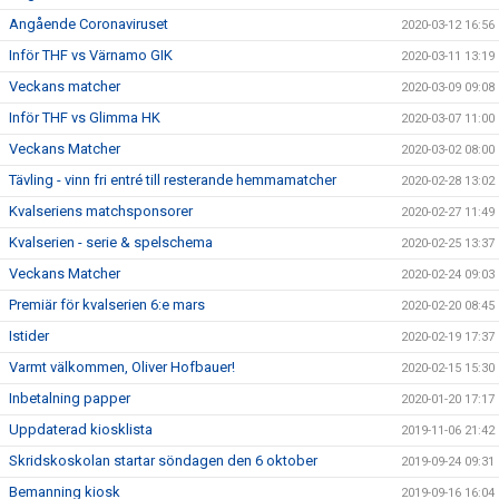
Angående Coronaviruset
2020-03-12 16:56
Inför THF vs Värnamo GIK
2020-03-11 13:19
Veckans matcher
2020-03-09 09:08
Inför THF vs Glimma HK
2020-03-07 11:00
Veckans Matcher
2020-03-02 08:00
Tävling - vinn fri entré till resterande hemmamatcher
2020-02-28 13:02
Kvalseriens matchsponsorer
2020-02-27 11:49
Kvalserien - serie & spelschema
2020-02-25 13:37
Veckans Matcher
2020-02-24 09:03
Premiär för kvalserien 6:e mars
2020-02-20 08:45
Istider
2020-02-19 17:37
Varmt välkommen, Oliver Hofbauer!
2020-02-15 15:30
Inbetalning papper
2020-01-20 17:17
Uppdaterad kiosklista
2019-11-06 21:42
Skridskoskolan startar söndagen den 6 oktober
2019-09-24 09:31
Bemanning kiosk
2019-09-16 16:04