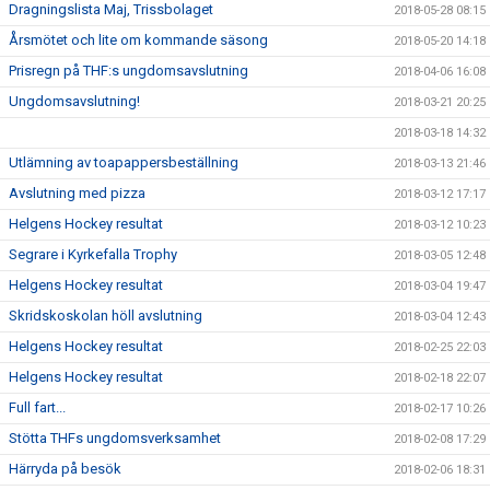
Dragningslista Maj, Trissbolaget
2018-05-28 08:15
Årsmötet och lite om kommande säsong
2018-05-20 14:18
Prisregn på THF:s ungdomsavslutning
2018-04-06 16:08
Ungdomsavslutning!
2018-03-21 20:25
2018-03-18 14:32
Utlämning av toapappersbeställning
2018-03-13 21:46
Avslutning med pizza
2018-03-12 17:17
Helgens Hockey resultat
2018-03-12 10:23
Segrare i Kyrkefalla Trophy
2018-03-05 12:48
Helgens Hockey resultat
2018-03-04 19:47
Skridskoskolan höll avslutning
2018-03-04 12:43
Helgens Hockey resultat
2018-02-25 22:03
Helgens Hockey resultat
2018-02-18 22:07
Full fart...
2018-02-17 10:26
Stötta THFs ungdomsverksamhet
2018-02-08 17:29
Härryda på besök
2018-02-06 18:31