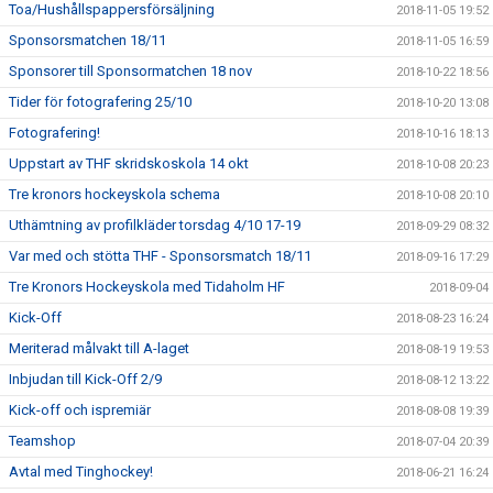
Toa/Hushållspappersförsäljning
2018-11-05 19:52
Sponsorsmatchen 18/11
2018-11-05 16:59
Sponsorer till Sponsormatchen 18 nov
2018-10-22 18:56
Tider för fotografering 25/10
2018-10-20 13:08
Fotografering!
2018-10-16 18:13
Uppstart av THF skridskoskola 14 okt
2018-10-08 20:23
Tre kronors hockeyskola schema
2018-10-08 20:10
Uthämtning av profilkläder torsdag 4/10 17-19
2018-09-29 08:32
Var med och stötta THF - Sponsorsmatch 18/11
2018-09-16 17:29
Tre Kronors Hockeyskola med Tidaholm HF
2018-09-04
Kick-Off
2018-08-23 16:24
Meriterad målvakt till A-laget
2018-08-19 19:53
Inbjudan till Kick-Off 2/9
2018-08-12 13:22
Kick-off och ispremiär
2018-08-08 19:39
Teamshop
2018-07-04 20:39
Avtal med Tinghockey!
2018-06-21 16:24