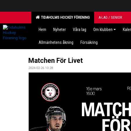
TIDAHOLMS HOCKEY FÖRENING
A-LAG / SENIOR
Hem
Nyheter
Våra lag
Om klubben
Kale
Allmänhetens åkning
Försäkring
Matchen För Livet
2024-02-26 10:28