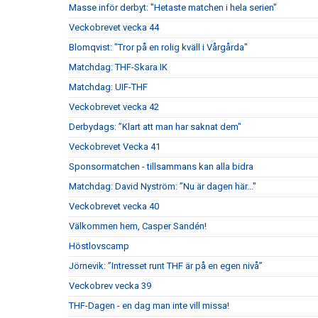
Masse inför derbyt: "Hetaste matchen i hela serien"
Veckobrevet vecka 44
Blomqvist: "Tror på en rolig kväll i Vårgårda"
Matchdag: THF-Skara IK
Matchdag: UIF-THF
Veckobrevet vecka 42
Derbydags: ”Klart att man har saknat dem"
Veckobrevet Vecka 41
Sponsormatchen - tillsammans kan alla bidra
Matchdag: David Nyström: ”Nu är dagen här..."
Veckobrevet vecka 40
Välkommen hem, Casper Sandén!
Höstlovscamp
Jörnevik: ”Intresset runt THF är på en egen nivå”
Veckobrev vecka 39
THF-Dagen - en dag man inte vill missa!