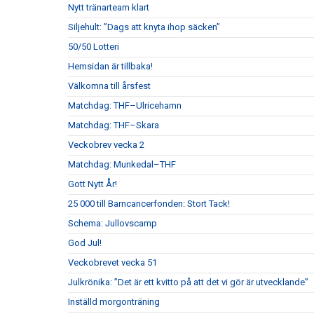
Nytt tränarteam klart
Siljehult: ”Dags att knyta ihop säcken”
50/50 Lotteri
Hemsidan är tillbaka!
Välkomna till årsfest
Matchdag: THF–Ulricehamn
Matchdag: THF–Skara
Veckobrev vecka 2
Matchdag: Munkedal–THF
Gott Nytt År!
25 000 till Barncancerfonden: Stort Tack!
Schema: Jullovscamp
God Jul!
Veckobrevet vecka 51
Julkrönika: ”Det är ett kvitto på att det vi gör är utvecklande”
Inställd morgonträning