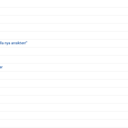
lla nya ansikten!"
ar