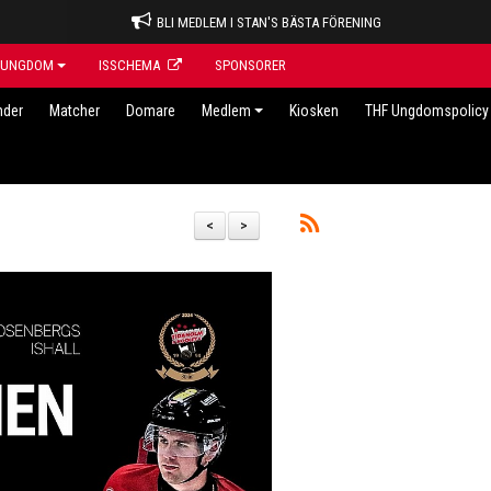
BLI MEDLEM I STAN'S BÄSTA FÖRENING
UNGDOM
ISSCHEMA
SPONSORER
nder
Matcher
Domare
Medlem
Kiosken
THF Ungdomspolicy 
<
>