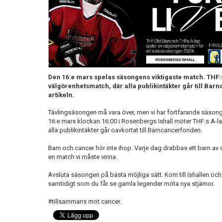
Den 16:e mars spelas säsongens viktigaste match. THF:s
välgörenhetsmatch, där alla publikintäkter går till Bar
artikeln.
Tävlingsäsongen må vara över, men vi har fortfarande säson
16:e mars klockan 16:00 i Rosenbergs Ishall möter THF:s A-lag T
alla publikintäkter går oavkortat till Barncancerfonden.
Barn och cancer hör inte ihop. Varje dag drabbas ett barn av ca
en match vi måste vinna.
Avsluta säsongen på bästa möjliga sätt. Kom till ishallen och 
samtidigt som du får se gamla legender möta nya stjärnor.
#tillsammans mot cancer.