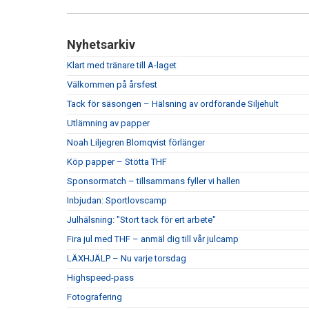
Nyhetsarkiv
Klart med tränare till A-laget
Välkommen på årsfest
Tack för säsongen – Hälsning av ordförande Siljehult
Utlämning av papper
Noah Liljegren Blomqvist förlänger
Köp papper – Stötta THF
Sponsormatch – tillsammans fyller vi hallen
Inbjudan: Sportlovscamp
Julhälsning: "Stort tack för ert arbete"
Fira jul med THF – anmäl dig till vår julcamp
LÄXHJÄLP – Nu varje torsdag
Highspeed-pass
Fotografering