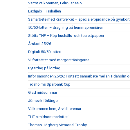
Varmt välkommen, Felix Järlesjö
Läxhjälp – i ishallen
Samarbete med Kraftverket – specialerbjudande på gymkort
50/50-lotteri – dragning på hemmapremiären
Stötta THF – Köp hushålls- och toalettpapper
Årskort 25/26
Digitalt 50/50-lotteri
Vi fortsätter med morgonträningarna
Bytardag på lördag
Inför säsongen 25/26: Fortsatt samarbete mellan Tidaholm 
Tidaholms Sparbank Cup
Glad midsommar
Jörnevik förlänger
Välkommen hem, Arvid Leremar
THF:s midsommarlotteri
Thomas Högberg Memorial Trophy