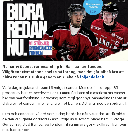
MEDLEM
KIOSKEN
THF UNGDOMSPOLICY - RÖDA TRÅD
PROFILKLÄDER
BILDGALLERI
TRISSBOLAGET
Nu har vi öppnat vår insamling till Barncancerfonden.
Välgörenhetsmatchen spelas på lördag, men det går alltså bra att
DOKUMENT
bidra redan nu. Bidra genom att klicka på
följande länk.
Varje dag insjuknar ett barn i Sverige i cancer. Men det finns hopp. 85
ALLMÄNHETENS ÅKNING
procent av barnen överlever. För att ännu fler barn ska överleva sin cancer
behövs mer forskning. Forskning som möjliggör nya behandlingar som är
FÖRSÄKRING
elakare mot cancern, men snällare mot barnen. Det är vi med och bidrar till.
Barn och cancer är två ord som aldrig borde ha nått varandra. Ändå bildar
de den vanligaste dödsorsaken till följd av sjukdom bland barn i Sverige.
Gör som vi, stöd Barncancerfonden. Tillsammans gör vi skillnad i kampen
mot barncancer.