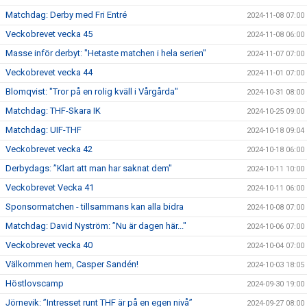
Matchdag: Derby med Fri Entré
2024-11-08 07:00
Veckobrevet vecka 45
2024-11-08 06:00
Masse inför derbyt: "Hetaste matchen i hela serien"
2024-11-07 07:00
Veckobrevet vecka 44
2024-11-01 07:00
Blomqvist: "Tror på en rolig kväll i Vårgårda"
2024-10-31 08:00
Matchdag: THF-Skara IK
2024-10-25 09:00
Matchdag: UIF-THF
2024-10-18 09:04
Veckobrevet vecka 42
2024-10-18 06:00
Derbydags: ”Klart att man har saknat dem"
2024-10-11 10:00
Veckobrevet Vecka 41
2024-10-11 06:00
Sponsormatchen - tillsammans kan alla bidra
2024-10-08 07:00
Matchdag: David Nyström: ”Nu är dagen här..."
2024-10-06 07:00
Veckobrevet vecka 40
2024-10-04 07:00
Välkommen hem, Casper Sandén!
2024-10-03 18:05
Höstlovscamp
2024-09-30 19:00
Jörnevik: ”Intresset runt THF är på en egen nivå”
2024-09-27 08:00