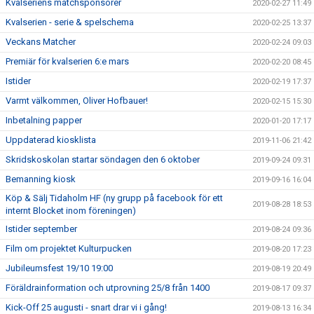
Kvalseriens matchsponsorer
2020-02-27 11:49
Kvalserien - serie & spelschema
2020-02-25 13:37
Veckans Matcher
2020-02-24 09:03
Premiär för kvalserien 6:e mars
2020-02-20 08:45
Istider
2020-02-19 17:37
Varmt välkommen, Oliver Hofbauer!
2020-02-15 15:30
Inbetalning papper
2020-01-20 17:17
Uppdaterad kiosklista
2019-11-06 21:42
Skridskoskolan startar söndagen den 6 oktober
2019-09-24 09:31
Bemanning kiosk
2019-09-16 16:04
Köp & Sälj Tidaholm HF (ny grupp på facebook för ett
2019-08-28 18:53
internt Blocket inom föreningen)
Istider september
2019-08-24 09:36
Film om projektet Kulturpucken
2019-08-20 17:23
Jubileumsfest 19/10 19:00
2019-08-19 20:49
Föräldrainformation och utprovning 25/8 från 1400
2019-08-17 09:37
Kick-Off 25 augusti - snart drar vi i gång!
2019-08-13 16:34