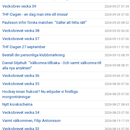
Veckobrev vecka 39
2024-09-27 07:34
THF-Dagen - en dag man inte vill missa!
2024-09-24 07:00
Paulsson inför första matchen: "Gäller att hitta rätt"
2024-09-20 08:52
Veckobrevet vecka 38
2024-09-20 06:00
Veckobrevet vecka 37
2024-09-13 07:00
THF-Dagen 27 september
2024-09-11 07:00
Beställ din personliga klubbmärkning
2024-09-10 08:39
Daniel Siljehult: "Välkomna tillbaka - Och varmt välkomna till
2024-09-08 08:31
alla nya ansikten!"
Veckobrevet vecka 36
2024-09-06 07:00
Veckobrevet vecka 35
2024-08-30 07:00
Hockey innan frukost? Nu erbjuder vi frivilliga
2024-08-29 07:00
morgonträningar
Nytt kioskschema
2024-08-27 08:43
Veckobrevet vecka 34
2024-08-23 07:00
Varmt välkommen, Filip Antonsson
2024-08-19 17:59
Veckobrevet vecka 33
2024-08-16 07:00