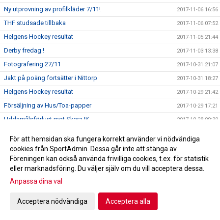
Ny utprovning av profilkläder 7/11!
2017-11-06 16:56
THF studsade tillbaka
2017-11-06 07:52
Helgens Hockey resultat
2017-11-05 21:44
Derby fredag !
2017-11-03 13:38
Fotografering 27/11
2017-10-31 21:07
Jakt på poäng fortsätter i Nittorp
2017-10-31 18:27
Helgens Hockey resultat
2017-10-29 21:42
Försäljning av Hus/Toa-papper
2017-10-29 17:21
Uddamålsförlust mot Skara IK
2017-10-28 09:39
Tidaholmstrio på klassisk hockeymark
2017-10-27 16:27
För att hemsidan ska fungera korrekt använder vi nödvändiga
THF tar emot Skara IK ikväll
2017-10-27 15:07
cookies från SportAdmin. Dessa går inte att stänga av.
Föreningen kan också använda frivilliga cookies, t.ex. för statistik
A-lagsdebut för William Ahlrik
2017-10-24 08:50
eller marknadsföring. Du väljer själv om du vill acceptera dessa.
Förlust i Lidköping
2017-10-24 08:46
Anpassa dina val
Helgens Hockey resultat
2017-10-22 21:24
Acceptera nödvändiga
Acceptera alla
A-laget spelar borta mot HC Lidköping
2017-10-20 10:43
Trissbolaget!!!
2017-10-18 22:10