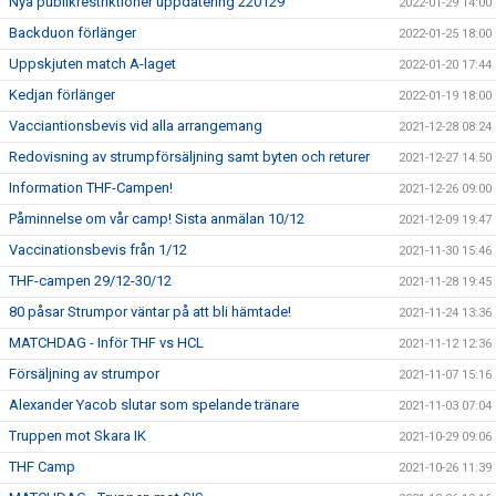
Nya publikrestriktioner uppdatering 220129
2022-01-29 14:00
Backduon förlänger
2022-01-25 18:00
Uppskjuten match A-laget
2022-01-20 17:44
Kedjan förlänger
2022-01-19 18:00
Vacciantionsbevis vid alla arrangemang
2021-12-28 08:24
Redovisning av strumpförsäljning samt byten och returer
2021-12-27 14:50
Information THF-Campen!
2021-12-26 09:00
Påminnelse om vår camp! Sista anmälan 10/12
2021-12-09 19:47
Vaccinationsbevis från 1/12
2021-11-30 15:46
THF-campen 29/12-30/12
2021-11-28 19:45
80 påsar Strumpor väntar på att bli hämtade!
2021-11-24 13:36
MATCHDAG - Inför THF vs HCL
2021-11-12 12:36
Försäljning av strumpor
2021-11-07 15:16
Alexander Yacob slutar som spelande tränare
2021-11-03 07:04
Truppen mot Skara IK
2021-10-29 09:06
THF Camp
2021-10-26 11:39