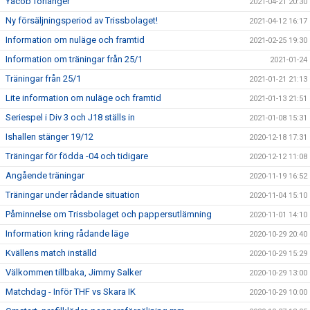
Yacob förlänger
2021-04-21 20:30
Ny försäljningsperiod av Trissbolaget!
2021-04-12 16:17
Information om nuläge och framtid
2021-02-25 19:30
Information om träningar från 25/1
2021-01-24
Träningar från 25/1
2021-01-21 21:13
Lite information om nuläge och framtid
2021-01-13 21:51
Seriespel i Div 3 och J18 ställs in
2021-01-08 15:31
Ishallen stänger 19/12
2020-12-18 17:31
Träningar för födda -04 och tidigare
2020-12-12 11:08
Angående träningar
2020-11-19 16:52
Träningar under rådande situation
2020-11-04 15:10
Påminnelse om Trissbolaget och pappersutlämning
2020-11-01 14:10
Information kring rådande läge
2020-10-29 20:40
Kvällens match inställd
2020-10-29 15:29
Välkommen tillbaka, Jimmy Salker
2020-10-29 13:00
Matchdag - Inför THF vs Skara IK
2020-10-29 10:00