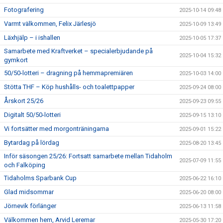
Fotografering
2025-10-14 09:48
Varmt välkommen, Felix Järlesjö
2025-10-09 13:49
Läxhjälp – i ishallen
2025-10-05 17:37
Samarbete med Kraftverket – specialerbjudande på
2025-10-04 15:32
gymkort
50/50-lotteri – dragning på hemmapremiären
2025-10-03 14:00
Stötta THF – Köp hushålls- och toalettpapper
2025-09-24 08:00
Årskort 25/26
2025-09-23 09:55
Digitalt 50/50-lotteri
2025-09-15 13:10
Vi fortsätter med morgonträningarna
2025-09-01 15:22
Bytardag på lördag
2025-08-20 13:45
Inför säsongen 25/26: Fortsatt samarbete mellan Tidaholm
2025-07-09 11:55
och Falköping
Tidaholms Sparbank Cup
2025-06-22 16:10
Glad midsommar
2025-06-20 08:00
Jörnevik förlänger
2025-06-13 11:58
Välkommen hem, Arvid Leremar
2025-05-30 17:20