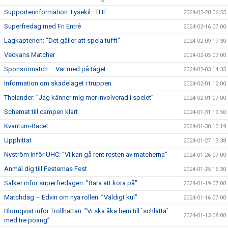
Supporterinformation: Lysekil–THF
2024-02-20 06:55
Superfredag med Fri Entré
2024-02-16 07:00
Lagkaptenen: "Det gäller att spela tufft"
2024-02-09 17:30
Veckans Matcher
2024-02-05 07:00
Sponsormatch – Var med på tåget
2024-02-03 14:35
Information om skadeläget i truppen
2024-02-01 12:00
Thelander: ”Jag känner mig mer involverad i spelet”
2024-02-01 07:00
Schemat till campen klart
2024-01-31 19:50
Kvantum-Racet
2024-01-30 10:19
Upphittat
2024-01-27 13:38
Nyström inför UHC: ”Vi kan gå rent resten av matcherna”
2024-01-26 07:00
Anmäl dig till Festernas Fest
2024-01-25 16:30
Salker inför superfredagen: ”Bara att köra på"
2024-01-19 07:00
Matchdag – Edvin om nya rollen: ”Väldigt kul”
2024-01-16 07:00
Blomqvist inför Trollhättan: ”Vi ska åka hem till `schlätta´
2024-01-13 08:00
med tre poäng”