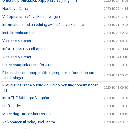
Omstart, profilkläder, pappersförsäljning mm
2020-10-27 18:05
Höstlovs-Camp
2020-10-27 14:14
Vi öppnar upp vår verksamhet igen
2020-10-26 17:20
Information med anledning av inställd verksamhet.
2020-10-21 19:03
Inställd verksamhet!
2020-10-20 22:43
Veckans Matcher
2020-10-20 08:56
Inför THF vs IFK Falköping
2020-10-17 10:14
Veckans Matcher
2020-10-14 09:10
Bra säsongsinledning för J18
2020-10-13 10:00
Påminnelse om pappersförsäljning och information om
2020-10-11 20:29
Trissbolaget
Riktlinjer gällande publik vid junior- och ungdomsmatcher
2020-10-11 09:50
THF
Inför THF-Sörhaga/Alingsås
2020-10-10 13:00
Profilkläder
2020-10-09 18:06
Matchdag - inför Skara vs THF
2020-10-08 08:19
Välkommen tillbaka, Joel Storm
2020-10-07 19:37