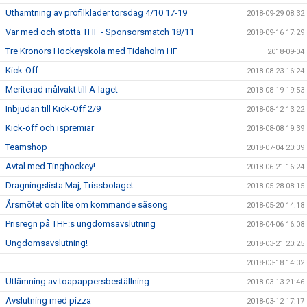
Uthämtning av profilkläder torsdag 4/10 17-19
2018-09-29 08:32
Var med och stötta THF - Sponsorsmatch 18/11
2018-09-16 17:29
Tre Kronors Hockeyskola med Tidaholm HF
2018-09-04
Kick-Off
2018-08-23 16:24
Meriterad målvakt till A-laget
2018-08-19 19:53
Inbjudan till Kick-Off 2/9
2018-08-12 13:22
Kick-off och ispremiär
2018-08-08 19:39
Teamshop
2018-07-04 20:39
Avtal med Tinghockey!
2018-06-21 16:24
Dragningslista Maj, Trissbolaget
2018-05-28 08:15
Årsmötet och lite om kommande säsong
2018-05-20 14:18
Prisregn på THF:s ungdomsavslutning
2018-04-06 16:08
Ungdomsavslutning!
2018-03-21 20:25
2018-03-18 14:32
Utlämning av toapappersbeställning
2018-03-13 21:46
Avslutning med pizza
2018-03-12 17:17