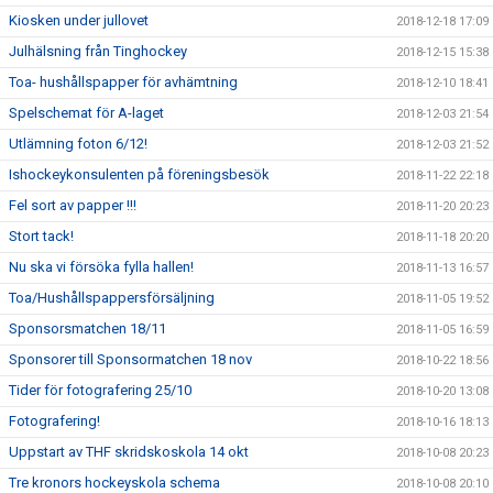
Kiosken under jullovet
2018-12-18 17:09
Julhälsning från Tinghockey
2018-12-15 15:38
Toa- hushållspapper för avhämtning
2018-12-10 18:41
Spelschemat för A-laget
2018-12-03 21:54
Utlämning foton 6/12!
2018-12-03 21:52
Ishockeykonsulenten på föreningsbesök
2018-11-22 22:18
Fel sort av papper !!!
2018-11-20 20:23
Stort tack!
2018-11-18 20:20
Nu ska vi försöka fylla hallen!
2018-11-13 16:57
Toa/Hushållspappersförsäljning
2018-11-05 19:52
Sponsorsmatchen 18/11
2018-11-05 16:59
Sponsorer till Sponsormatchen 18 nov
2018-10-22 18:56
Tider för fotografering 25/10
2018-10-20 13:08
Fotografering!
2018-10-16 18:13
Uppstart av THF skridskoskola 14 okt
2018-10-08 20:23
Tre kronors hockeyskola schema
2018-10-08 20:10