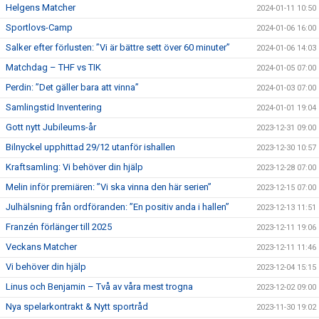
Helgens Matcher
2024-01-11 10:50
Sportlovs-Camp
2024-01-06 16:00
Salker efter förlusten: ”Vi är bättre sett över 60 minuter”
2024-01-06 14:03
Matchdag – THF vs TIK
2024-01-05 07:00
Perdin: ”Det gäller bara att vinna”
2024-01-03 07:00
Samlingstid Inventering
2024-01-01 19:04
Gott nytt Jubileums-år
2023-12-31 09:00
Bilnyckel upphittad 29/12 utanför ishallen
2023-12-30 10:57
Kraftsamling: Vi behöver din hjälp
2023-12-28 07:00
Melin inför premiären: ”Vi ska vinna den här serien”
2023-12-15 07:00
Julhälsning från ordföranden: ”En positiv anda i hallen”
2023-12-13 11:51
Franzén förlänger till 2025
2023-12-11 19:06
Veckans Matcher
2023-12-11 11:46
Vi behöver din hjälp
2023-12-04 15:15
Linus och Benjamin – Två av våra mest trogna
2023-12-02 09:00
Nya spelarkontrakt & Nytt sportråd
2023-11-30 19:02