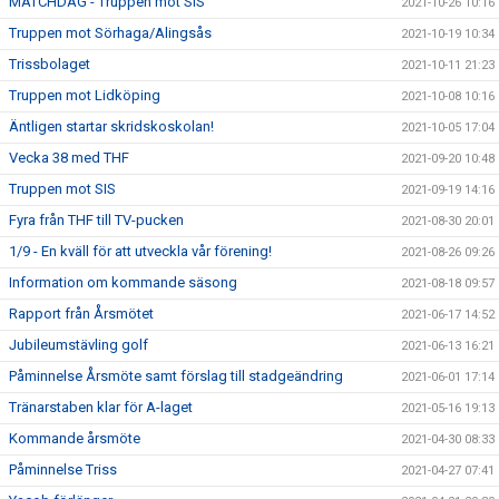
MATCHDAG - Truppen mot SIS
2021-10-26 10:16
Truppen mot Sörhaga/Alingsås
2021-10-19 10:34
Trissbolaget
2021-10-11 21:23
Truppen mot Lidköping
2021-10-08 10:16
Äntligen startar skridskoskolan!
2021-10-05 17:04
Vecka 38 med THF
2021-09-20 10:48
Truppen mot SIS
2021-09-19 14:16
Fyra från THF till TV-pucken
2021-08-30 20:01
1/9 - En kväll för att utveckla vår förening!
2021-08-26 09:26
Information om kommande säsong
2021-08-18 09:57
Rapport från Årsmötet
2021-06-17 14:52
Jubileumstävling golf
2021-06-13 16:21
Påminnelse Årsmöte samt förslag till stadgeändring
2021-06-01 17:14
Tränarstaben klar för A-laget
2021-05-16 19:13
Kommande årsmöte
2021-04-30 08:33
Påminnelse Triss
2021-04-27 07:41