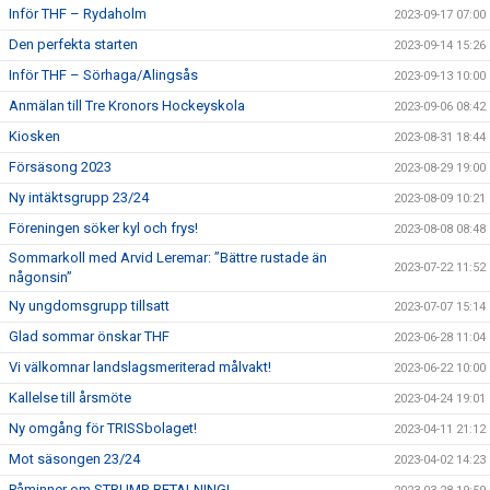
Inför THF – Rydaholm
2023-09-17 07:00
Den perfekta starten
2023-09-14 15:26
Inför THF – Sörhaga/Alingsås
2023-09-13 10:00
Anmälan till Tre Kronors Hockeyskola
2023-09-06 08:42
Kiosken
2023-08-31 18:44
Försäsong 2023
2023-08-29 19:00
Ny intäktsgrupp 23/24
2023-08-09 10:21
Föreningen söker kyl och frys!
2023-08-08 08:48
Sommarkoll med Arvid Leremar: ”Bättre rustade än
2023-07-22 11:52
någonsin”
Ny ungdomsgrupp tillsatt
2023-07-07 15:14
Glad sommar önskar THF
2023-06-28 11:04
Vi välkomnar landslagsmeriterad målvakt!
2023-06-22 10:00
Kallelse till årsmöte
2023-04-24 19:01
Ny omgång för TRISSbolaget!
2023-04-11 21:12
Mot säsongen 23/24
2023-04-02 14:23
Påminner om STRUMP-BETALNING!