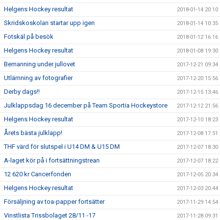
Helgens Hockey resultat
2018-01-14 20:10
Skridskoskolan startar upp igen
2018-01-14 10:35
Fotskäl på besök
2018-01-12 16:16
Helgens Hockey resultat
2018-01-08 19:30
Bemanning under jullovet
2017-12-21 09:34
Utlämning av fotografier
2017-12-20 15:56
Derby dags!!
2017-12-15 13:46
Julklappsdag 16 december på Team Sportia Hockeystore
2017-12-12 21:56
Helgens Hockey resultat
2017-12-10 18:23
Årets bästa julklapp!
2017-12-08 17:51
THF värd för slutspel i U14 DM & U15 DM
2017-12-07 18:30
A-laget kör på i fortsättningstrean
2017-12-07 18:22
12 620 kr Cancerfonden
2017-12-05 20:34
Helgens Hockey resultat
2017-12-03 20:44
Försäljning av toa-papper fortsätter
2017-11-29 14:54
Vinstlista Trissbolaget 28/11 -17
2017-11-28 09:31