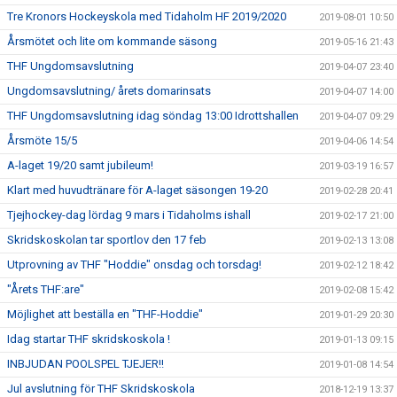
Tre Kronors Hockeyskola med Tidaholm HF 2019/2020
2019-08-01 10:50
Årsmötet och lite om kommande säsong
2019-05-16 21:43
THF Ungdomsavslutning
2019-04-07 23:40
Ungdomsavslutning/ årets domarinsats
2019-04-07 14:00
THF Ungdomsavslutning idag söndag 13:00 Idrottshallen
2019-04-07 09:29
Årsmöte 15/5
2019-04-06 14:54
A-laget 19/20 samt jubileum!
2019-03-19 16:57
Klart med huvudtränare för A-laget säsongen 19-20
2019-02-28 20:41
Tjejhockey-dag lördag 9 mars i Tidaholms ishall
2019-02-17 21:00
Skridskoskolan tar sportlov den 17 feb
2019-02-13 13:08
Utprovning av THF "Hoddie" onsdag och torsdag!
2019-02-12 18:42
"Årets THF:are"
2019-02-08 15:42
Möjlighet att beställa en "THF-Hoddie"
2019-01-29 20:30
Idag startar THF skridskoskola !
2019-01-13 09:15
INBJUDAN POOLSPEL TJEJER!!
2019-01-08 14:54
Jul avslutning för THF Skridskoskola
2018-12-19 13:37