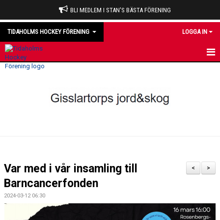
BLI MEDLEM I STAN'S BÄSTA FÖRENING
TIDAHOLMS HOCKEY FÖRENING
LOGGA IN
HEM
NYHETER
VÅRA LAG
OM KLUBBEN
KALENDER
Var med i vår insamling till
<
>
MATCHER
Barncancerfonden
2024-03-12 06:30
DOMARE