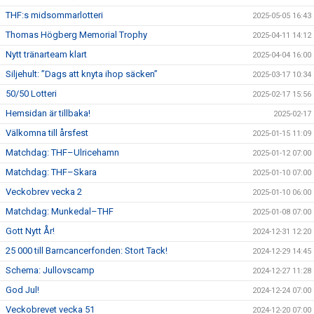
THF:s midsommarlotteri
2025-05-05 16:43
Thomas Högberg Memorial Trophy
2025-04-11 14:12
Nytt tränarteam klart
2025-04-04 16:00
Siljehult: ”Dags att knyta ihop säcken”
2025-03-17 10:34
50/50 Lotteri
2025-02-17 15:56
Hemsidan är tillbaka!
2025-02-17
Välkomna till årsfest
2025-01-15 11:09
Matchdag: THF–Ulricehamn
2025-01-12 07:00
Matchdag: THF–Skara
2025-01-10 07:00
Veckobrev vecka 2
2025-01-10 06:00
Matchdag: Munkedal–THF
2025-01-08 07:00
Gott Nytt År!
2024-12-31 12:20
25 000 till Barncancerfonden: Stort Tack!
2024-12-29 14:45
Schema: Jullovscamp
2024-12-27 11:28
God Jul!
2024-12-24 07:00
Veckobrevet vecka 51
2024-12-20 07:00