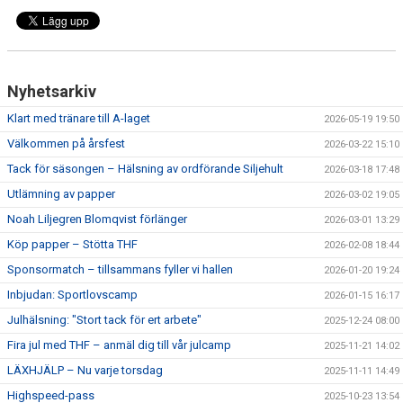
Nyhetsarkiv
Klart med tränare till A-laget
2026-05-19 19:50
Välkommen på årsfest
2026-03-22 15:10
Tack för säsongen – Hälsning av ordförande Siljehult
2026-03-18 17:48
Utlämning av papper
2026-03-02 19:05
Noah Liljegren Blomqvist förlänger
2026-03-01 13:29
Köp papper – Stötta THF
2026-02-08 18:44
Sponsormatch – tillsammans fyller vi hallen
2026-01-20 19:24
Inbjudan: Sportlovscamp
2026-01-15 16:17
Julhälsning: "Stort tack för ert arbete"
2025-12-24 08:00
Fira jul med THF – anmäl dig till vår julcamp
2025-11-21 14:02
LÄXHJÄLP – Nu varje torsdag
2025-11-11 14:49
Highspeed-pass
2025-10-23 13:54