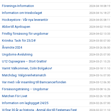
Förenings-Information
2024-04-18 08:19
Information om trissbolaget
2024-04-16 18:27
Hockeystore - Vår nya leverantör
2024-04-05 08:11
Abbe till Aprilcupen
2024-04-02 19:43
Frivillig försäsong för ungdomar
2024-04-02 13:33
Krönika: Tack för 23/24!
2024-03-30 07:00
Årsmöte 2024
2024-03-26 06:00
Ungdoms-Avslutning
2024-03-25 07:00
U12 Cupsegrare – Stort Grattis!
2024-03-21 15:25
Varmt Välkommen, Colin Bolgakov!
2024-03-18 11:10
Matchdag: Välgörenhetsmatch
2024-03-16 07:00
Var med i vår insamling till Barncancerfonden
2024-03-12 06:30
Försäsongsträning – Ungdomar
2024-03-08 16:26
Matchen För Livet
2024-02-26 10:28
Information om lagbygget 24/25
2024-02-26 07:00
Vi firar 30 år av historia - Anmäl dig till Festernas Fest
2024-02-22 11:10