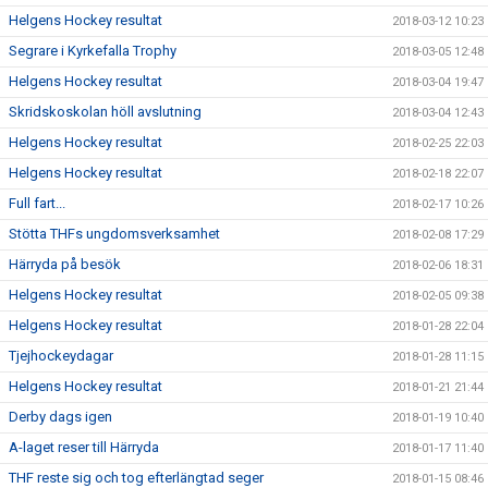
Helgens Hockey resultat
2018-03-12 10:23
Segrare i Kyrkefalla Trophy
2018-03-05 12:48
Helgens Hockey resultat
2018-03-04 19:47
Skridskoskolan höll avslutning
2018-03-04 12:43
Helgens Hockey resultat
2018-02-25 22:03
Helgens Hockey resultat
2018-02-18 22:07
Full fart...
2018-02-17 10:26
Stötta THFs ungdomsverksamhet
2018-02-08 17:29
Härryda på besök
2018-02-06 18:31
Helgens Hockey resultat
2018-02-05 09:38
Helgens Hockey resultat
2018-01-28 22:04
Tjejhockeydagar
2018-01-28 11:15
Helgens Hockey resultat
2018-01-21 21:44
Derby dags igen
2018-01-19 10:40
A-laget reser till Härryda
2018-01-17 11:40
THF reste sig och tog efterlängtad seger
2018-01-15 08:46