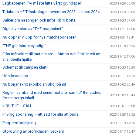
Lagkaptenen: ”Vi måste hitta vårat grundspel”
2023-11-29 06:00
Tidaholm HF Trissbolaget november 2023 till mars 2024
2023-11-23 09:05
Salker om säsongen och inför Tibro borta
2023-11-23 07:00
Digital version av "THF-magasinet"
2023-11-21 14:00
Nu öppnar vi upp för nya matchsponsorer
2023-11-21 12:41
”THF gör ishockey roligt"
2023-11-18 16:55
Från målvakter till materialare – Simon och Emil är två av
2023-11-12 17:06
alla ideella hjältar
Schemat till campen klart!
2023-10-23 16:29
Höstlovscamp
2023-10-11 14:24
Nu börjar skridskoskolan Skoj på is!
2023-10-02 20:46
Regler i samband med seniormatcher samt J18-matcher,
2023-10-02 15:43
Rosenbergs ishall
Inför THF – SAH
2023-10-01 08:00
Frivillig sponsring – ett sätt för alla att bidra
2023-09-25 19:52
Pappersförsäljning
2023-09-19 14:26
Utprovning av profilkläder i veckan!
2023-09-17 16:47