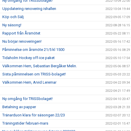
Ny omgång för TRISSbolaget!
2022-10-04 22:00
Uppdatering renovering ishallen
2022-10-04 19:44
Köp och Sälj
2022-09-05 17:09
Ny säsong!
2022-08-28 16:15
Rapport från Årsmötet
2022-05-22 08:11
Nu börjar renoveringen!
2022-05-16 17:42
Påminnelse om årsmöte 21/5 kl 1500
2022-05-16 08:29
Tidaholm Hockey off-ice paket
2022-05-10 17:54
Välkommen Hem, Sebastian Bergåker Melin.
2022-05-06 08:57
Sista påminnelsen om TRISS-bolaget!
2022-05-03 23:22
Välkommen Hem, Arvid Leremar
2022-04-22 09:34
2022-04-21 17:49
Ny omgång för TRISSbolaget!
2022-04-10 20:47
Betalning av papper
2022-03-28 21:33
Tränarduon klara för säsongen 22/23
2022-02-07 20:12
Träningstider februari-mars
2022-02-01 15:47