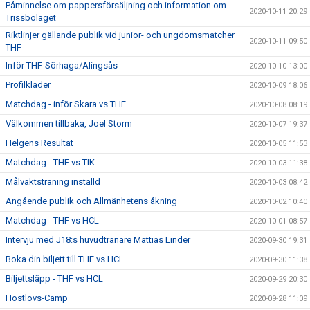
Påminnelse om pappersförsäljning och information om
2020-10-11 20:29
Trissbolaget
Riktlinjer gällande publik vid junior- och ungdomsmatcher
2020-10-11 09:50
THF
Inför THF-Sörhaga/Alingsås
2020-10-10 13:00
Profilkläder
2020-10-09 18:06
Matchdag - inför Skara vs THF
2020-10-08 08:19
Välkommen tillbaka, Joel Storm
2020-10-07 19:37
Helgens Resultat
2020-10-05 11:53
Matchdag - THF vs TIK
2020-10-03 11:38
Målvaktsträning inställd
2020-10-03 08:42
Angående publik och Allmänhetens åkning
2020-10-02 10:40
Matchdag - THF vs HCL
2020-10-01 08:57
Intervju med J18:s huvudtränare Mattias Linder
2020-09-30 19:31
Boka din biljett till THF vs HCL
2020-09-30 11:38
Biljettsläpp - THF vs HCL
2020-09-29 20:30
Höstlovs-Camp
2020-09-28 11:09