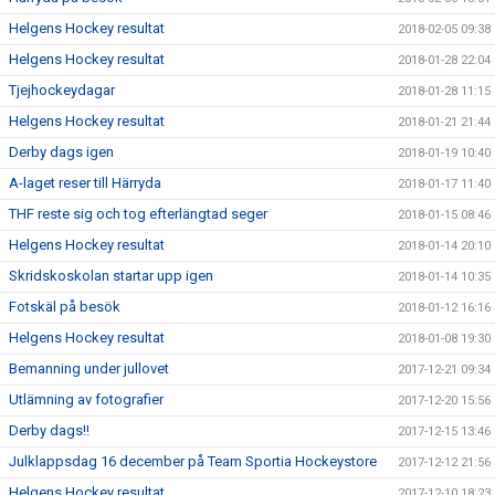
Helgens Hockey resultat
2018-02-05 09:38
Helgens Hockey resultat
2018-01-28 22:04
Tjejhockeydagar
2018-01-28 11:15
Helgens Hockey resultat
2018-01-21 21:44
Derby dags igen
2018-01-19 10:40
A-laget reser till Härryda
2018-01-17 11:40
THF reste sig och tog efterlängtad seger
2018-01-15 08:46
Helgens Hockey resultat
2018-01-14 20:10
Skridskoskolan startar upp igen
2018-01-14 10:35
Fotskäl på besök
2018-01-12 16:16
Helgens Hockey resultat
2018-01-08 19:30
Bemanning under jullovet
2017-12-21 09:34
Utlämning av fotografier
2017-12-20 15:56
Derby dags!!
2017-12-15 13:46
Julklappsdag 16 december på Team Sportia Hockeystore
2017-12-12 21:56
Helgens Hockey resultat
2017-12-10 18:23