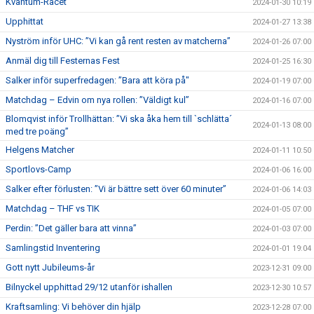
Kvantum-Racet
2024-01-30 10:19
Upphittat
2024-01-27 13:38
Nyström inför UHC: ”Vi kan gå rent resten av matcherna”
2024-01-26 07:00
Anmäl dig till Festernas Fest
2024-01-25 16:30
Salker inför superfredagen: ”Bara att köra på"
2024-01-19 07:00
Matchdag – Edvin om nya rollen: ”Väldigt kul”
2024-01-16 07:00
Blomqvist inför Trollhättan: ”Vi ska åka hem till `schlätta´
2024-01-13 08:00
med tre poäng”
Helgens Matcher
2024-01-11 10:50
Sportlovs-Camp
2024-01-06 16:00
Salker efter förlusten: ”Vi är bättre sett över 60 minuter”
2024-01-06 14:03
Matchdag – THF vs TIK
2024-01-05 07:00
Perdin: ”Det gäller bara att vinna”
2024-01-03 07:00
Samlingstid Inventering
2024-01-01 19:04
Gott nytt Jubileums-år
2023-12-31 09:00
Bilnyckel upphittad 29/12 utanför ishallen
2023-12-30 10:57
Kraftsamling: Vi behöver din hjälp
2023-12-28 07:00