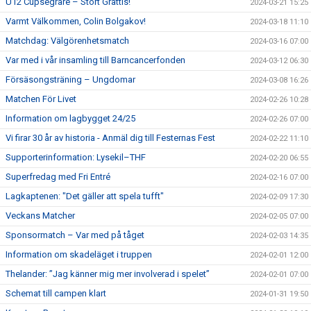
U12 Cupsegrare – Stort Grattis!
2024-03-21 15:25
Varmt Välkommen, Colin Bolgakov!
2024-03-18 11:10
Matchdag: Välgörenhetsmatch
2024-03-16 07:00
Var med i vår insamling till Barncancerfonden
2024-03-12 06:30
Försäsongsträning – Ungdomar
2024-03-08 16:26
Matchen För Livet
2024-02-26 10:28
Information om lagbygget 24/25
2024-02-26 07:00
Vi firar 30 år av historia - Anmäl dig till Festernas Fest
2024-02-22 11:10
Supporterinformation: Lysekil–THF
2024-02-20 06:55
Superfredag med Fri Entré
2024-02-16 07:00
Lagkaptenen: "Det gäller att spela tufft"
2024-02-09 17:30
Veckans Matcher
2024-02-05 07:00
Sponsormatch – Var med på tåget
2024-02-03 14:35
Information om skadeläget i truppen
2024-02-01 12:00
Thelander: ”Jag känner mig mer involverad i spelet”
2024-02-01 07:00
Schemat till campen klart
2024-01-31 19:50