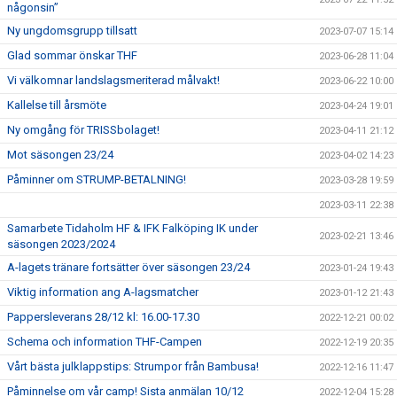
någonsin”
Ny ungdomsgrupp tillsatt
2023-07-07 15:14
Glad sommar önskar THF
2023-06-28 11:04
Vi välkomnar landslagsmeriterad målvakt!
2023-06-22 10:00
Kallelse till årsmöte
2023-04-24 19:01
Ny omgång för TRISSbolaget!
2023-04-11 21:12
Mot säsongen 23/24
2023-04-02 14:23
Påminner om STRUMP-BETALNING!
2023-03-28 19:59
2023-03-11 22:38
Samarbete Tidaholm HF & IFK Falköping IK under
2023-02-21 13:46
säsongen 2023/2024
A-lagets tränare fortsätter över säsongen 23/24
2023-01-24 19:43
Viktig information ang A-lagsmatcher
2023-01-12 21:43
Pappersleverans 28/12 kl: 16.00-17.30
2022-12-21 00:02
Schema och information THF-Campen
2022-12-19 20:35
Vårt bästa julklappstips: Strumpor från Bambusa!
2022-12-16 11:47
Påminnelse om vår camp! Sista anmälan 10/12
2022-12-04 15:28