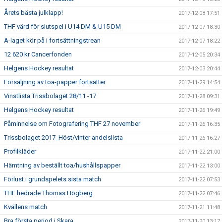
Årets bästa julklapp!
2017-12-08 17:51
THF värd för slutspel i U14 DM & U15 DM
2017-12-07 18:30
A-laget kör på i fortsättningstrean
2017-12-07 18:22
12 620 kr Cancerfonden
2017-12-05 20:34
Helgens Hockey resultat
2017-12-03 20:44
Försäljning av toa-papper fortsätter
2017-11-29 14:54
Vinstlista Trissbolaget 28/11 -17
2017-11-28 09:31
Helgens Hockey resultat
2017-11-26 19:49
Påminnelse om Fotografering THF 27 november
2017-11-26 16:35
Trissbolaget 2017_Höst/vinter andelslista
2017-11-26 16:27
Profilkläder
2017-11-22 21:00
Hämtning av beställt toa/hushållspapper
2017-11-22 13:00
Förlust i grundspelets sista match
2017-11-22 07:53
THF hedrade Thomas Högberg
2017-11-22 07:46
Kvällens match
2017-11-21 11:48
Bra första period i Skara
2017-11-20 13:17