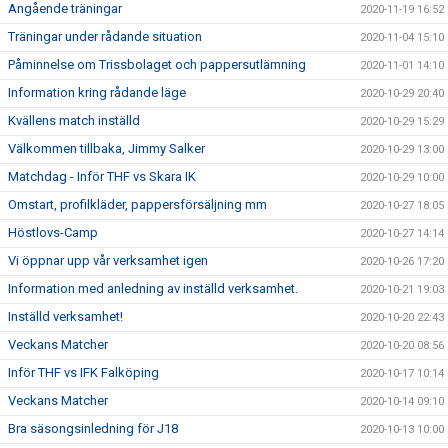
Angående träningar
2020-11-19 16:52
Träningar under rådande situation
2020-11-04 15:10
Påminnelse om Trissbolaget och pappersutlämning
2020-11-01 14:10
Information kring rådande läge
2020-10-29 20:40
Kvällens match inställd
2020-10-29 15:29
Välkommen tillbaka, Jimmy Salker
2020-10-29 13:00
Matchdag - Inför THF vs Skara IK
2020-10-29 10:00
Omstart, profilkläder, pappersförsäljning mm
2020-10-27 18:05
Höstlovs-Camp
2020-10-27 14:14
Vi öppnar upp vår verksamhet igen
2020-10-26 17:20
Information med anledning av inställd verksamhet.
2020-10-21 19:03
Inställd verksamhet!
2020-10-20 22:43
Veckans Matcher
2020-10-20 08:56
Inför THF vs IFK Falköping
2020-10-17 10:14
Veckans Matcher
2020-10-14 09:10
Bra säsongsinledning för J18
2020-10-13 10:00