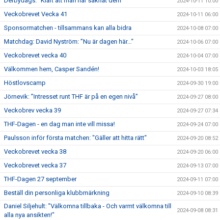
Derbydags: ”Klart att man har saknat dem"
2024-10-11 10:00
Veckobrevet Vecka 41
2024-10-11 06:00
Sponsormatchen - tillsammans kan alla bidra
2024-10-08 07:00
Matchdag: David Nyström: ”Nu är dagen här..."
2024-10-06 07:00
Veckobrevet vecka 40
2024-10-04 07:00
Välkommen hem, Casper Sandén!
2024-10-03 18:05
Höstlovscamp
2024-09-30 19:00
Jörnevik: ”Intresset runt THF är på en egen nivå”
2024-09-27 08:00
Veckobrev vecka 39
2024-09-27 07:34
THF-Dagen - en dag man inte vill missa!
2024-09-24 07:00
Paulsson inför första matchen: "Gäller att hitta rätt"
2024-09-20 08:52
Veckobrevet vecka 38
2024-09-20 06:00
Veckobrevet vecka 37
2024-09-13 07:00
THF-Dagen 27 september
2024-09-11 07:00
Beställ din personliga klubbmärkning
2024-09-10 08:39
Daniel Siljehult: "Välkomna tillbaka - Och varmt välkomna till
2024-09-08 08:31
alla nya ansikten!"