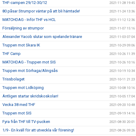
THF-campen 29/12-30/12
2021-11-28 19:45
80 påsar Strumpor väntar på att bli hämtade!
2021-11-24 13:36
MATCHDAG - Inför THF vs HCL
2021-11-12 12:36
Försäljning av strumpor
2021-11-07 15:16
Alexander Yacob slutar som spelande tränare
2021-11-03 07:04
Truppen mot Skara IK
2021-10-29 09:06
THF Camp
2021-10-26 11:39
MATCHDAG - Truppen mot SIS
2021-10-26 10:16
Truppen mot Sörhaga/Alingsås
2021-10-19 10:34
Trissbolaget
2021-10-11 21:23
Truppen mot Lidköping
2021-10-08 10:16
Äntligen startar skridskoskolan!
2021-10-05 17:04
Vecka 38 med THF
2021-09-20 10:48
Truppen mot SIS
2021-09-19 14:16
Fyra från THF till TV-pucken
2021-08-30 20:01
1/9 - En kväll för att utveckla vår förening!
2021-08-26 09:26