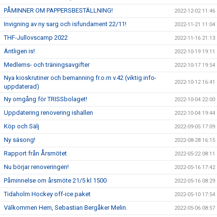
PÅMINNER OM PAPPERSBESTÄLLNING!
2022-12-02 11:46
Invigning av ny sarg och isfundament 22/11!
2022-11-21 11:04
THF-Jullovscamp 2022
2022-11-16 21:13
Äntligen is!
2022-10-19 19:11
Medlems- och träningsavgifter
2022-10-17 19:54
Nya kioskrutiner och bemanning fr.o.m v.42 (viktig info-
2022-10-12 16:41
uppdaterad)
Ny omgång för TRISSbolaget!
2022-10-04 22:00
Uppdatering renovering ishallen
2022-10-04 19:44
Köp och Sälj
2022-09-05 17:09
Ny säsong!
2022-08-28 16:15
Rapport från Årsmötet
2022-05-22 08:11
Nu börjar renoveringen!
2022-05-16 17:42
Påminnelse om årsmöte 21/5 kl 1500
2022-05-16 08:29
Tidaholm Hockey off-ice paket
2022-05-10 17:54
Välkommen Hem, Sebastian Bergåker Melin.
2022-05-06 08:57