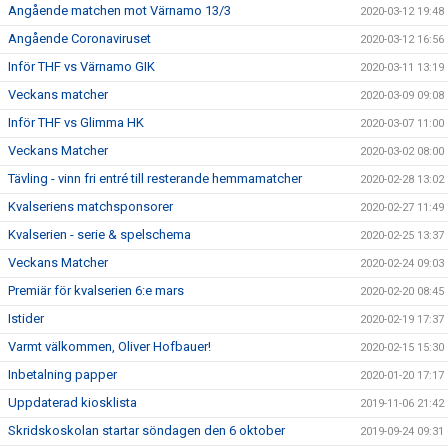
Angående matchen mot Värnamo 13/3
2020-03-12 19:48
Angående Coronaviruset
2020-03-12 16:56
Inför THF vs Värnamo GIK
2020-03-11 13:19
Veckans matcher
2020-03-09 09:08
Inför THF vs Glimma HK
2020-03-07 11:00
Veckans Matcher
2020-03-02 08:00
Tävling - vinn fri entré till resterande hemmamatcher
2020-02-28 13:02
Kvalseriens matchsponsorer
2020-02-27 11:49
Kvalserien - serie & spelschema
2020-02-25 13:37
Veckans Matcher
2020-02-24 09:03
Premiär för kvalserien 6:e mars
2020-02-20 08:45
Istider
2020-02-19 17:37
Varmt välkommen, Oliver Hofbauer!
2020-02-15 15:30
Inbetalning papper
2020-01-20 17:17
Uppdaterad kiosklista
2019-11-06 21:42
Skridskoskolan startar söndagen den 6 oktober
2019-09-24 09:31