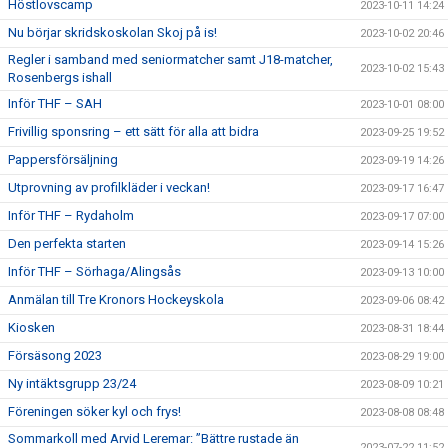
Höstlovscamp
2023-10-11 14:24
Nu börjar skridskoskolan Skoj på is!
2023-10-02 20:46
Regler i samband med seniormatcher samt J18-matcher,
2023-10-02 15:43
Rosenbergs ishall
Inför THF – SAH
2023-10-01 08:00
Frivillig sponsring – ett sätt för alla att bidra
2023-09-25 19:52
Pappersförsäljning
2023-09-19 14:26
Utprovning av profilkläder i veckan!
2023-09-17 16:47
Inför THF – Rydaholm
2023-09-17 07:00
Den perfekta starten
2023-09-14 15:26
Inför THF – Sörhaga/Alingsås
2023-09-13 10:00
Anmälan till Tre Kronors Hockeyskola
2023-09-06 08:42
Kiosken
2023-08-31 18:44
Försäsong 2023
2023-08-29 19:00
Ny intäktsgrupp 23/24
2023-08-09 10:21
Föreningen söker kyl och frys!
2023-08-08 08:48
Sommarkoll med Arvid Leremar: ”Bättre rustade än
2023-07-22 11:52