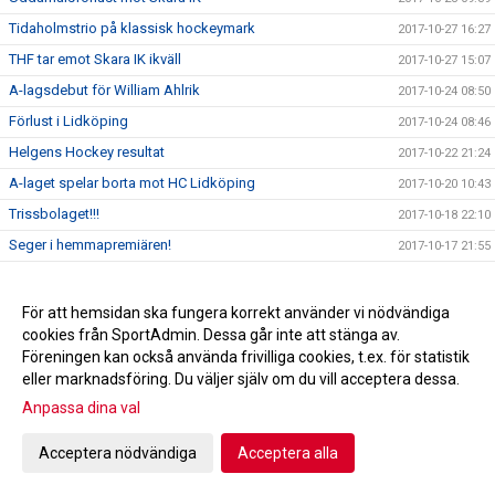
Tidaholmstrio på klassisk hockeymark
2017-10-27 16:27
THF tar emot Skara IK ikväll
2017-10-27 15:07
A-lagsdebut för William Ahlrik
2017-10-24 08:50
Förlust i Lidköping
2017-10-24 08:46
Helgens Hockey resultat
2017-10-22 21:24
A-laget spelar borta mot HC Lidköping
2017-10-20 10:43
Trissbolaget!!!
2017-10-18 22:10
Seger i hemmapremiären!
2017-10-17 21:55
Hus/Toa-pappers försäljning höst 2017
2017-10-16 08:05
Helgens Hockey resultat
2017-10-15 20:33
För att hemsidan ska fungera korrekt använder vi nödvändiga
cookies från SportAdmin. Dessa går inte att stänga av.
Skridskoskolan och hockeyskolan
2017-10-08 11:59
Föreningen kan också använda frivilliga cookies, t.ex. för statistik
Kiosktider
2017-09-22 15:43
eller marknadsföring. Du väljer själv om du vill acceptera dessa.
Bilder kick-off!
2017-09-03 19:58
Anpassa dina val
Profilkläder
2017-08-24 19:58
Acceptera nödvändiga
Acceptera alla
Utprovning av profilkläder
2017-08-08 20:46
Dags igen för Kick-Off!
2017-08-07 21:13