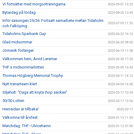
Vi fortsätter med morgonträningarna
2025-09-01 15:22
Bytardag på lördag
2025-08-20 13:45
Inför säsongen 25/26: Fortsatt samarbete mellan Tidaholm
2025-07-09 11:55
och Falköping
Tidaholms Sparbank Cup
2025-06-22 16:10
Glad midsommar
2025-06-20 08:00
Jörnevik förlänger
2025-06-13 11:58
Välkommen hem, Arvid Leremar
2025-05-30 17:20
THF:s midsommarlotteri
2025-05-05 16:43
Thomas Högberg Memorial Trophy
2025-04-11 14:12
Nytt tränarteam klart
2025-04-04 16:00
Siljehult: ”Dags att knyta ihop säcken”
2025-03-17 10:34
50/50 Lotteri
2025-02-17 15:56
Hemsidan är tillbaka!
2025-02-17
Välkomna till årsfest
2025-01-15 11:09
Matchdag: THF–Ulricehamn
2025-01-12 07:00