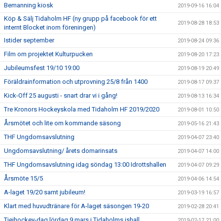
Bemanning kiosk
2019-09-16 16:04
Köp & Sälj Tidaholm HF (ny grupp på facebook för ett
2019-08-28 18:53
internt Blocket inom föreningen)
Istider september
2019-08-24 09:36
Film om projektet Kulturpucken
2019-08-20 17:23
Jubileumsfest 19/10 19:00
2019-08-19 20:49
Föräldrainformation och utprovning 25/8 från 1400
2019-08-17 09:37
Kick-Off 25 augusti - snart drar vi i gång!
2019-08-13 16:34
Tre Kronors Hockeyskola med Tidaholm HF 2019/2020
2019-08-01 10:50
Årsmötet och lite om kommande säsong
2019-05-16 21:43
THF Ungdomsavslutning
2019-04-07 23:40
Ungdomsavslutning/ årets domarinsats
2019-04-07 14:00
THF Ungdomsavslutning idag söndag 13:00 Idrottshallen
2019-04-07 09:29
Årsmöte 15/5
2019-04-06 14:54
A-laget 19/20 samt jubileum!
2019-03-19 16:57
Klart med huvudtränare för A-laget säsongen 19-20
2019-02-28 20:41
Tjejhockey-dag lördag 9 mars i Tidaholms ishall
2019-02-17 21:00