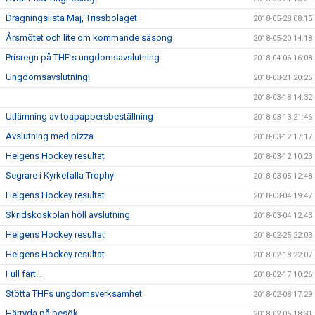
Dragningslista Maj, Trissbolaget
2018-05-28 08:15
Årsmötet och lite om kommande säsong
2018-05-20 14:18
Prisregn på THF:s ungdomsavslutning
2018-04-06 16:08
Ungdomsavslutning!
2018-03-21 20:25
2018-03-18 14:32
Utlämning av toapappersbeställning
2018-03-13 21:46
Avslutning med pizza
2018-03-12 17:17
Helgens Hockey resultat
2018-03-12 10:23
Segrare i Kyrkefalla Trophy
2018-03-05 12:48
Helgens Hockey resultat
2018-03-04 19:47
Skridskoskolan höll avslutning
2018-03-04 12:43
Helgens Hockey resultat
2018-02-25 22:03
Helgens Hockey resultat
2018-02-18 22:07
Full fart...
2018-02-17 10:26
Stötta THFs ungdomsverksamhet
2018-02-08 17:29
Härryda på besök
2018-02-06 18:31