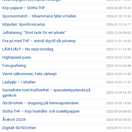
Köp papper – Stötta THF
2026-02-08 18:44
Sponsormatch – tillsammans fyller vi hallen
2026-01-20 19:24
Inbjudan: Sportlovscamp
2026-01-15 16:17
Julhälsning: "Stort tack för ert arbete"
2025-12-24 08:00
Fira jul med THF – anmäl dig till vår julcamp
2025-11-21 14:02
LÄXHJÄLP – Nu varje torsdag
2025-11-11 14:49
Highspeed-pass
2025-10-23 13:54
Fotografering
2025-10-14 09:48
Varmt välkommen, Felix Järlesjö
2025-10-09 13:49
Läxhjälp – i ishallen
2025-10-05 17:37
Samarbete med Kraftverket – specialerbjudande på
2025-10-04 15:32
gymkort
50/50-lotteri – dragning på hemmapremiären
2025-10-03 14:00
Stötta THF – Köp hushålls- och toalettpapper
2025-09-24 08:00
Årskort 25/26
2025-09-23 09:55
Digitalt 50/50-lotteri
2025-09-15 13:10