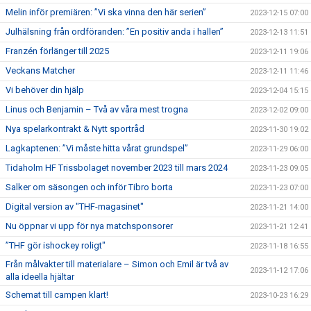
Melin inför premiären: ”Vi ska vinna den här serien”
2023-12-15 07:00
Julhälsning från ordföranden: ”En positiv anda i hallen”
2023-12-13 11:51
Franzén förlänger till 2025
2023-12-11 19:06
Veckans Matcher
2023-12-11 11:46
Vi behöver din hjälp
2023-12-04 15:15
Linus och Benjamin – Två av våra mest trogna
2023-12-02 09:00
Nya spelarkontrakt & Nytt sportråd
2023-11-30 19:02
Lagkaptenen: ”Vi måste hitta vårat grundspel”
2023-11-29 06:00
Tidaholm HF Trissbolaget november 2023 till mars 2024
2023-11-23 09:05
Salker om säsongen och inför Tibro borta
2023-11-23 07:00
Digital version av "THF-magasinet"
2023-11-21 14:00
Nu öppnar vi upp för nya matchsponsorer
2023-11-21 12:41
”THF gör ishockey roligt"
2023-11-18 16:55
Från målvakter till materialare – Simon och Emil är två av
2023-11-12 17:06
alla ideella hjältar
Schemat till campen klart!
2023-10-23 16:29