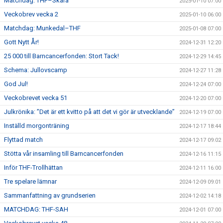
Matchdag: THF–Skara
2025-01-10 07:00
Veckobrev vecka 2
2025-01-10 06:00
Matchdag: Munkedal–THF
2025-01-08 07:00
Gott Nytt År!
2024-12-31 12:20
25 000 till Barncancerfonden: Stort Tack!
2024-12-29 14:45
Schema: Jullovscamp
2024-12-27 11:28
God Jul!
2024-12-24 07:00
Veckobrevet vecka 51
2024-12-20 07:00
Julkrönika: ”Det är ett kvitto på att det vi gör är utvecklande”
2024-12-19 07:00
Inställd morgonträning
2024-12-17 18:44
Flyttad match
2024-12-17 09:02
Stötta vår insamling till Barncancerfonden
2024-12-16 11:15
Inför THF-Trollhättan
2024-12-11 16:00
Tre spelare lämnar
2024-12-09 09:01
Sammanfattning av grundserien
2024-12-02 14:18
MATCHDAG: THF-SAH
2024-12-01 07:00