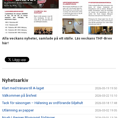
MEDLEM
KIOSKEN
THF UNGDOMSPOLICY - RÖDA TRÅD
PROFILKLÄDER
Alla veckans nyheter, samlade på ett ställe. Läs veckans THF-Brev
här!
BILDGALLERI
TRISSBOLAGET
DOKUMENT
Nyhetsarkiv
ALLMÄNHETENS ÅKNING
Klart med tränare till A-laget
2026-05-19 19:50
FÖRSÄKRING
Välkommen på årsfest
2026-03-22 15:10
Tack för säsongen – Hälsning av ordförande Siljehult
2026-03-18 17:48
Utlämning av papper
2026-03-02 19:05
Noah Liljegren Blomqvist förlänger
2026-03-01 13:29