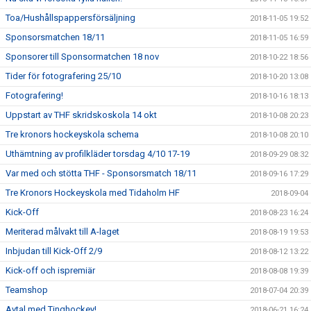
Toa/Hushållspappersförsäljning
2018-11-05 19:52
Sponsorsmatchen 18/11
2018-11-05 16:59
Sponsorer till Sponsormatchen 18 nov
2018-10-22 18:56
Tider för fotografering 25/10
2018-10-20 13:08
Fotografering!
2018-10-16 18:13
Uppstart av THF skridskoskola 14 okt
2018-10-08 20:23
Tre kronors hockeyskola schema
2018-10-08 20:10
Uthämtning av profilkläder torsdag 4/10 17-19
2018-09-29 08:32
Var med och stötta THF - Sponsorsmatch 18/11
2018-09-16 17:29
Tre Kronors Hockeyskola med Tidaholm HF
2018-09-04
Kick-Off
2018-08-23 16:24
Meriterad målvakt till A-laget
2018-08-19 19:53
Inbjudan till Kick-Off 2/9
2018-08-12 13:22
Kick-off och ispremiär
2018-08-08 19:39
Teamshop
2018-07-04 20:39
Avtal med Tinghockey!
2018-06-21 16:24