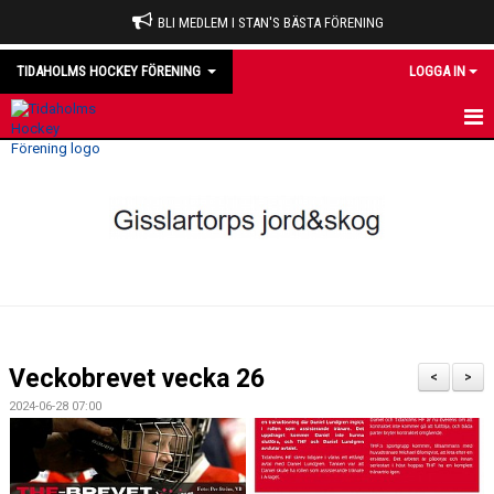
BLI MEDLEM I STAN'S BÄSTA FÖRENING
TIDAHOLMS HOCKEY FÖRENING
LOGGA IN
HEM
NYHETER
VÅRA LAG
OM KLUBBEN
KALENDER
Veckobrevet vecka 26
<
>
MATCHER
2024-06-28 07:00
DOMARE