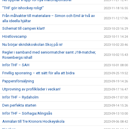
2023-11-21 12:41
”THF gör ishockey roligt"
2023-11-18 16:55
Från målvakter till materialare – Simon och Emil är två av
2023-11-12 17:06
alla ideella hjältar
Schemat till campen klart!
2023-10-23 16:29
Höstlovscamp
2023-10-11 14:24
Nu börjar skridskoskolan Skoj på is!
2023-10-02 20:46
Regler i samband med seniormatcher samt J18-matcher,
2023-10-02 15:43
Rosenbergs ishall
Inför THF – SAH
2023-10-01 08:00
Frivillig sponsring – ett sätt för alla att bidra
2023-09-25 19:52
Pappersförsäljning
2023-09-19 14:26
Utprovning av profilkläder i veckan!
2023-09-17 16:47
Inför THF – Rydaholm
2023-09-17 07:00
Den perfekta starten
2023-09-14 15:26
Inför THF – Sörhaga/Alingsås
2023-09-13 10:00
Anmälan till Tre Kronors Hockeyskola
2023-09-06 08:42