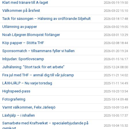
Klart med tränare till A-laget
2026-05-19 19:50
Välkommen på årsfest
2026-03-22 15:10
Tack för säsongen – Hälsning av ordförande Siljehult
2026-03-18 17:48
Utlämning av papper
2026-03-02 19:05
Noah Liljegren Blomqvist förlänger
2026-03-01 13:29
Köp papper – Stötta THF
2026-02-08 18:44
Sponsormatch – tillsammans fyller vi hallen
2026-01-20 19:24
Inbjudan: Sportlovscamp
2026-01-15 16:17
Julhälsning: "Stort tack för ert arbete"
2025-12-24 08:00
Fira jul med THF – anmäl dig till vår julcamp
2025-11-21 14:02
LÄXHJÄLP – Nu varje torsdag
2025-11-11 14:49
Highspeed-pass
2025-10-23 13:54
Fotografering
2025-10-14 09:48
Varmt välkommen, Felix Järlesjö
2025-10-09 13:49
Läxhjälp – i ishallen
2025-10-05 17:37
Samarbete med Kraftverket – specialerbjudande på
2025-10-04 15:32
gymkort