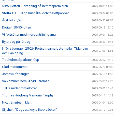
50/50-lotteri – dragning på hemmapremiären
2025-10-03 14:00
Stötta THF – Köp hushålls- och toalettpapper
2025-09-24 08:00
Årskort 25/26
2025-09-23 09:55
Digitalt 50/50-lotteri
2025-09-15 13:10
Vi fortsätter med morgonträningarna
2025-09-01 15:22
Bytardag på lördag
2025-08-20 13:45
Inför säsongen 25/26: Fortsatt samarbete mellan Tidaholm
2025-07-09 11:55
och Falköping
Tidaholms Sparbank Cup
2025-06-22 16:10
Glad midsommar
2025-06-20 08:00
Jörnevik förlänger
2025-06-13 11:58
Välkommen hem, Arvid Leremar
2025-05-30 17:20
THF:s midsommarlotteri
2025-05-05 16:43
Thomas Högberg Memorial Trophy
2025-04-11 14:12
Nytt tränarteam klart
2025-04-04 16:00
Siljehult: ”Dags att knyta ihop säcken”
2025-03-17 10:34