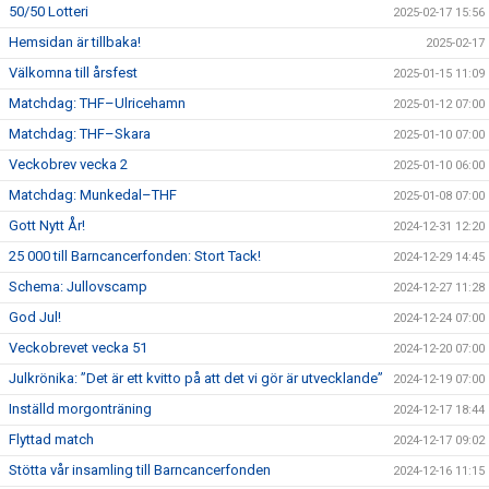
50/50 Lotteri
2025-02-17 15:56
Hemsidan är tillbaka!
2025-02-17
Välkomna till årsfest
2025-01-15 11:09
Matchdag: THF–Ulricehamn
2025-01-12 07:00
Matchdag: THF–Skara
2025-01-10 07:00
Veckobrev vecka 2
2025-01-10 06:00
Matchdag: Munkedal–THF
2025-01-08 07:00
Gott Nytt År!
2024-12-31 12:20
25 000 till Barncancerfonden: Stort Tack!
2024-12-29 14:45
Schema: Jullovscamp
2024-12-27 11:28
God Jul!
2024-12-24 07:00
Veckobrevet vecka 51
2024-12-20 07:00
Julkrönika: ”Det är ett kvitto på att det vi gör är utvecklande”
2024-12-19 07:00
Inställd morgonträning
2024-12-17 18:44
Flyttad match
2024-12-17 09:02
Stötta vår insamling till Barncancerfonden
2024-12-16 11:15