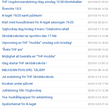
THF Ungdomsavslutning idag söndag 13:00 Idrottshallen
2019-04-07 09:29
Årsmöte 15/5
2019-04-06 14:54
A-laget 19/20 samt jubileum!
2019-03-19 16:57
Klart med huvudtränare för A-laget säsongen 19-20
2019-02-28 20:41
Tjejhockey-dag lördag 9 mars i Tidaholms ishall
2019-02-17 21:00
Skridskoskolan tar sportlov den 17 feb
2019-02-13 13:08
Utprovning av THF "Hoddie" onsdag och torsdag!
2019-02-12 18:42
"Årets THF:are"
2019-02-08 15:42
Möjlighet att beställa en "THF-Hoddie"
2019-01-29 20:30
Idag startar THF skridskoskola !
2019-01-13 09:15
INBJUDAN POOLSPEL TJEJER!!
2019-01-08 14:54
Jul avslutning för THF Skridskoskola
2018-12-19 13:37
Kiosken under jullovet
2018-12-18 17:09
Julhälsning från Tinghockey
2018-12-15 15:38
Toa- hushållspapper för avhämtning
2018-12-10 18:41
Spelschemat för A-laget
2018-12-03 21:54