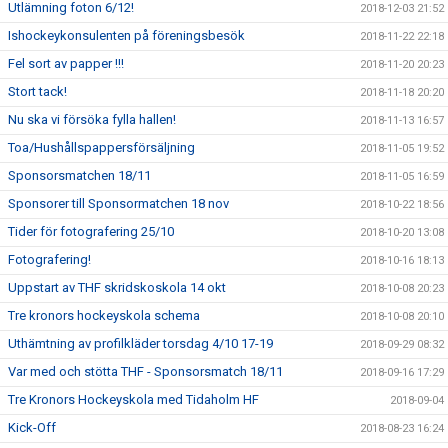
Utlämning foton 6/12!
2018-12-03 21:52
Ishockeykonsulenten på föreningsbesök
2018-11-22 22:18
Fel sort av papper !!!
2018-11-20 20:23
Stort tack!
2018-11-18 20:20
Nu ska vi försöka fylla hallen!
2018-11-13 16:57
Toa/Hushållspappersförsäljning
2018-11-05 19:52
Sponsorsmatchen 18/11
2018-11-05 16:59
Sponsorer till Sponsormatchen 18 nov
2018-10-22 18:56
Tider för fotografering 25/10
2018-10-20 13:08
Fotografering!
2018-10-16 18:13
Uppstart av THF skridskoskola 14 okt
2018-10-08 20:23
Tre kronors hockeyskola schema
2018-10-08 20:10
Uthämtning av profilkläder torsdag 4/10 17-19
2018-09-29 08:32
Var med och stötta THF - Sponsorsmatch 18/11
2018-09-16 17:29
Tre Kronors Hockeyskola med Tidaholm HF
2018-09-04
Kick-Off
2018-08-23 16:24