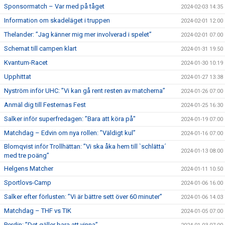
Sponsormatch – Var med på tåget
2024-02-03 14:35
Information om skadeläget i truppen
2024-02-01 12:00
Thelander: ”Jag känner mig mer involverad i spelet”
2024-02-01 07:00
Schemat till campen klart
2024-01-31 19:50
Kvantum-Racet
2024-01-30 10:19
Upphittat
2024-01-27 13:38
Nyström inför UHC: ”Vi kan gå rent resten av matcherna”
2024-01-26 07:00
Anmäl dig till Festernas Fest
2024-01-25 16:30
Salker inför superfredagen: ”Bara att köra på"
2024-01-19 07:00
Matchdag – Edvin om nya rollen: ”Väldigt kul”
2024-01-16 07:00
Blomqvist inför Trollhättan: ”Vi ska åka hem till `schlätta´
2024-01-13 08:00
med tre poäng”
Helgens Matcher
2024-01-11 10:50
Sportlovs-Camp
2024-01-06 16:00
Salker efter förlusten: ”Vi är bättre sett över 60 minuter”
2024-01-06 14:03
Matchdag – THF vs TIK
2024-01-05 07:00
Perdin: ”Det gäller bara att vinna”