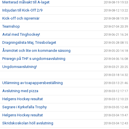
Meriterad målvakt till A-laget
2018-08-19 19:53
Inbjudan till Kick-Off 2/9
2018-08-12 13:22
Kick-off och ispremiär
2018-08-08 19:39
Teamshop
2018-07-04 20:39
Avtal med Tinghockey!
2018-06-21 16:24
Dragningslista Maj, Trissbolaget
2018-05-28 08:15
Årsmötet och lite om kommande säsong
2018-05-20 14:18
Prisregn på THF:s ungdomsavslutning
2018-04-06 16:08
Ungdomsavslutning!
2018-03-21 20:25
2018-03-18 14:32
Utlämning av toapappersbeställning
2018-03-13 21:46
Avslutning med pizza
2018-03-12 17:17
Helgens Hockey resultat
2018-03-12 10:23
Segrare i Kyrkefalla Trophy
2018-03-05 12:48
Helgens Hockey resultat
2018-03-04 19:47
Skridskoskolan höll avslutning
2018-03-04 12:43