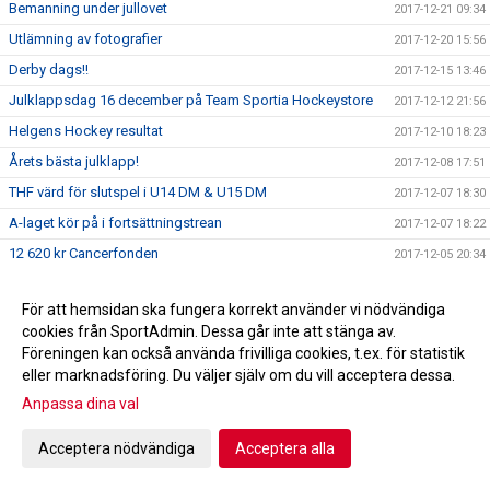
Bemanning under jullovet
2017-12-21 09:34
Utlämning av fotografier
2017-12-20 15:56
Derby dags!!
2017-12-15 13:46
Julklappsdag 16 december på Team Sportia Hockeystore
2017-12-12 21:56
Helgens Hockey resultat
2017-12-10 18:23
Årets bästa julklapp!
2017-12-08 17:51
THF värd för slutspel i U14 DM & U15 DM
2017-12-07 18:30
A-laget kör på i fortsättningstrean
2017-12-07 18:22
12 620 kr Cancerfonden
2017-12-05 20:34
Helgens Hockey resultat
2017-12-03 20:44
För att hemsidan ska fungera korrekt använder vi nödvändiga
Försäljning av toa-papper fortsätter
2017-11-29 14:54
cookies från SportAdmin. Dessa går inte att stänga av.
Vinstlista Trissbolaget 28/11 -17
2017-11-28 09:31
Föreningen kan också använda frivilliga cookies, t.ex. för statistik
eller marknadsföring. Du väljer själv om du vill acceptera dessa.
Helgens Hockey resultat
2017-11-26 19:49
Anpassa dina val
Påminnelse om Fotografering THF 27 november
2017-11-26 16:35
Trissbolaget 2017_Höst/vinter andelslista
2017-11-26 16:27
Acceptera nödvändiga
Acceptera alla
Profilkläder
2017-11-22 21:00