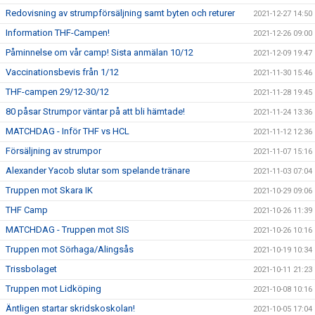
Redovisning av strumpförsäljning samt byten och returer
2021-12-27 14:50
Information THF-Campen!
2021-12-26 09:00
Påminnelse om vår camp! Sista anmälan 10/12
2021-12-09 19:47
Vaccinationsbevis från 1/12
2021-11-30 15:46
THF-campen 29/12-30/12
2021-11-28 19:45
80 påsar Strumpor väntar på att bli hämtade!
2021-11-24 13:36
MATCHDAG - Inför THF vs HCL
2021-11-12 12:36
Försäljning av strumpor
2021-11-07 15:16
Alexander Yacob slutar som spelande tränare
2021-11-03 07:04
Truppen mot Skara IK
2021-10-29 09:06
THF Camp
2021-10-26 11:39
MATCHDAG - Truppen mot SIS
2021-10-26 10:16
Truppen mot Sörhaga/Alingsås
2021-10-19 10:34
Trissbolaget
2021-10-11 21:23
Truppen mot Lidköping
2021-10-08 10:16
Äntligen startar skridskoskolan!
2021-10-05 17:04