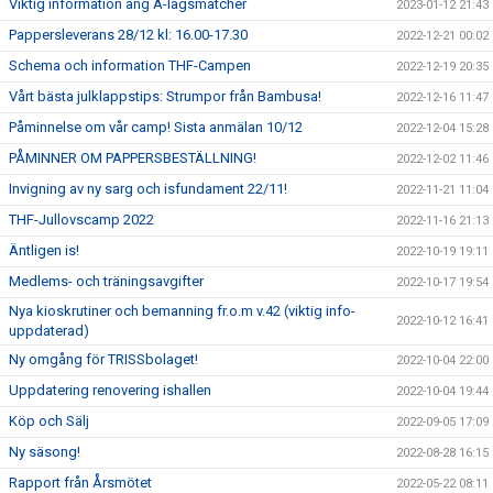
Viktig information ang A-lagsmatcher
2023-01-12 21:43
Pappersleverans 28/12 kl: 16.00-17.30
2022-12-21 00:02
Schema och information THF-Campen
2022-12-19 20:35
Vårt bästa julklappstips: Strumpor från Bambusa!
2022-12-16 11:47
Påminnelse om vår camp! Sista anmälan 10/12
2022-12-04 15:28
PÅMINNER OM PAPPERSBESTÄLLNING!
2022-12-02 11:46
Invigning av ny sarg och isfundament 22/11!
2022-11-21 11:04
THF-Jullovscamp 2022
2022-11-16 21:13
Äntligen is!
2022-10-19 19:11
Medlems- och träningsavgifter
2022-10-17 19:54
Nya kioskrutiner och bemanning fr.o.m v.42 (viktig info-
2022-10-12 16:41
uppdaterad)
Ny omgång för TRISSbolaget!
2022-10-04 22:00
Uppdatering renovering ishallen
2022-10-04 19:44
Köp och Sälj
2022-09-05 17:09
Ny säsong!
2022-08-28 16:15
Rapport från Årsmötet
2022-05-22 08:11