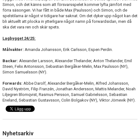
Simon, och det känns som att försvarsspelet kommer lyfta jämfört med
förra säsongen. Vi har fått in både Max (Paulsson) och Simon, och de
spelstilarna är något vi tidigare har saknat. Om det dyker upp något kan det
bli aktuellt att plocka in ytterligare något namn på forwardsidan, men då
ska det vara ren och skär spets.
Lagbygget 24/25:
Målvakter:
Amanda Johansson, Erik Carlsson, Espen Perdin.
Backar:
Alexander Larsson, Alexander Thelander, Anton Thelander, Emil
Steen, Felix Antonsson, Sebastian Bergåker-Melin, Max Paulsson (NY),
Simon Samuelsson (NY).
Forwards:
Abbe Darolf, Alexander Bergåker-Melin, Alfred Johansson,
David Nyström, Filip Franzén, Jonathan Andersson, Mattis Melander, Noah
Liljegren Blomqvist, Rasmus Persson, Samuel Gabrielsson, Sebastian
Eneland, Sebastian Gustavsson, Colin Bolgakov (NY), Viktor Jörnevik (NY).
Nyhetsarkiv