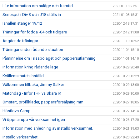
Lite information om nuläge och framtid
2021-01-13 21:51
Seriespel i Div 3 och J18 ställs in
2021-01-08 15:31
Ishallen stänger 19/12
2020-12-18 17:31
Träningar för födda -04 och tidigare
2020-12-12 11:08
Angående träningar
2020-11-19 16:52
Träningar under rådande situation
2020-11-04 15:10
Påminnelse om Trissbolaget och pappersutlämning
2020-11-01 14:10
Information kring rådande läge
2020-10-29 20:40
Kvällens match inställd
2020-10-29 15:29
Välkommen tillbaka, Jimmy Salker
2020-10-29 13:00
Matchdag - Inför THF vs Skara IK
2020-10-29 10:00
Omstart, profilkläder, pappersförsäljning mm
2020-10-27 18:05
Höstlovs-Camp
2020-10-27 14:14
Vi öppnar upp vår verksamhet igen
2020-10-26 17:20
Information med anledning av inställd verksamhet.
2020-10-21 19:03
Inställd verksamhet!
2020-10-20 22:43