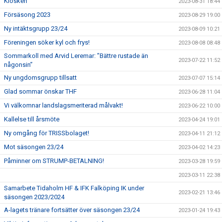
Kiosken
2023-08-31 18:44
Försäsong 2023
2023-08-29 19:00
Ny intäktsgrupp 23/24
2023-08-09 10:21
Föreningen söker kyl och frys!
2023-08-08 08:48
Sommarkoll med Arvid Leremar: ”Bättre rustade än
2023-07-22 11:52
någonsin”
Ny ungdomsgrupp tillsatt
2023-07-07 15:14
Glad sommar önskar THF
2023-06-28 11:04
Vi välkomnar landslagsmeriterad målvakt!
2023-06-22 10:00
Kallelse till årsmöte
2023-04-24 19:01
Ny omgång för TRISSbolaget!
2023-04-11 21:12
Mot säsongen 23/24
2023-04-02 14:23
Påminner om STRUMP-BETALNING!
2023-03-28 19:59
2023-03-11 22:38
Samarbete Tidaholm HF & IFK Falköping IK under
2023-02-21 13:46
säsongen 2023/2024
A-lagets tränare fortsätter över säsongen 23/24
2023-01-24 19:43