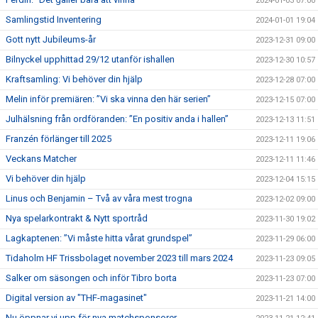
2024-01-03 07:00
Samlingstid Inventering
2024-01-01 19:04
Gott nytt Jubileums-år
2023-12-31 09:00
Bilnyckel upphittad 29/12 utanför ishallen
2023-12-30 10:57
Kraftsamling: Vi behöver din hjälp
2023-12-28 07:00
Melin inför premiären: ”Vi ska vinna den här serien”
2023-12-15 07:00
Julhälsning från ordföranden: ”En positiv anda i hallen”
2023-12-13 11:51
Franzén förlänger till 2025
2023-12-11 19:06
Veckans Matcher
2023-12-11 11:46
Vi behöver din hjälp
2023-12-04 15:15
Linus och Benjamin – Två av våra mest trogna
2023-12-02 09:00
Nya spelarkontrakt & Nytt sportråd
2023-11-30 19:02
Lagkaptenen: ”Vi måste hitta vårat grundspel”
2023-11-29 06:00
Tidaholm HF Trissbolaget november 2023 till mars 2024
2023-11-23 09:05
Salker om säsongen och inför Tibro borta
2023-11-23 07:00
Digital version av "THF-magasinet"
2023-11-21 14:00
Nu öppnar vi upp för nya matchsponsorer