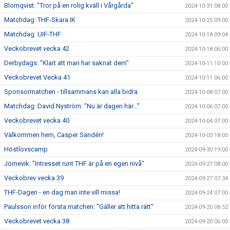
Blomqvist: "Tror på en rolig kväll i Vårgårda"
2024-10-31 08:00
Matchdag: THF-Skara IK
2024-10-25 09:00
Matchdag: UIF-THF
2024-10-18 09:04
Veckobrevet vecka 42
2024-10-18 06:00
Derbydags: ”Klart att man har saknat dem"
2024-10-11 10:00
Veckobrevet Vecka 41
2024-10-11 06:00
Sponsormatchen - tillsammans kan alla bidra
2024-10-08 07:00
Matchdag: David Nyström: ”Nu är dagen här..."
2024-10-06 07:00
Veckobrevet vecka 40
2024-10-04 07:00
Välkommen hem, Casper Sandén!
2024-10-03 18:05
Höstlovscamp
2024-09-30 19:00
Jörnevik: ”Intresset runt THF är på en egen nivå”
2024-09-27 08:00
Veckobrev vecka 39
2024-09-27 07:34
THF-Dagen - en dag man inte vill missa!
2024-09-24 07:00
Paulsson inför första matchen: "Gäller att hitta rätt"
2024-09-20 08:52
Veckobrevet vecka 38
2024-09-20 06:00