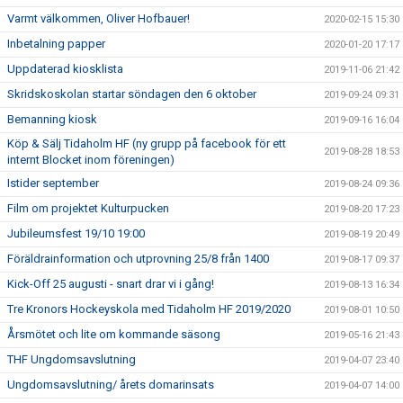
Varmt välkommen, Oliver Hofbauer!
2020-02-15 15:30
Inbetalning papper
2020-01-20 17:17
Uppdaterad kiosklista
2019-11-06 21:42
Skridskoskolan startar söndagen den 6 oktober
2019-09-24 09:31
Bemanning kiosk
2019-09-16 16:04
Köp & Sälj Tidaholm HF (ny grupp på facebook för ett
2019-08-28 18:53
internt Blocket inom föreningen)
Istider september
2019-08-24 09:36
Film om projektet Kulturpucken
2019-08-20 17:23
Jubileumsfest 19/10 19:00
2019-08-19 20:49
Föräldrainformation och utprovning 25/8 från 1400
2019-08-17 09:37
Kick-Off 25 augusti - snart drar vi i gång!
2019-08-13 16:34
Tre Kronors Hockeyskola med Tidaholm HF 2019/2020
2019-08-01 10:50
Årsmötet och lite om kommande säsong
2019-05-16 21:43
THF Ungdomsavslutning
2019-04-07 23:40
Ungdomsavslutning/ årets domarinsats
2019-04-07 14:00