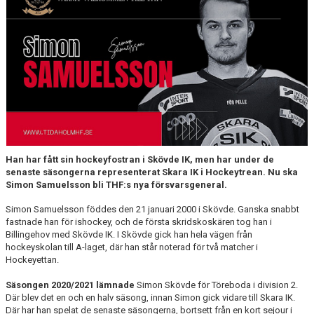
MEDLEM
KIOSKEN
THF UNGDOMSPOLICY - RÖDA TRÅD
PROFILKLÄDER
BILDGALLERI
TRISSBOLAGET
Han har fått sin hockeyfostran i Skövde IK, men har under de
senaste säsongerna representerat Skara IK i Hockeytrean. Nu ska
DOKUMENT
Simon Samuelsson bli THF:s nya försvarsgeneral.
Simon Samuelsson föddes den 21 januari 2000 i Skövde. Ganska snabbt
ALLMÄNHETENS ÅKNING
fastnade han för ishockey, och de första skridskoskären tog han i
Billingehov med Skövde IK. I Skövde gick han hela vägen från
FÖRSÄKRING
hockeyskolan till A-laget, där han står noterad för två matcher i
Hockeyettan.
Säsongen 2020/2021 lämnade
Simon Skövde för Töreboda i division 2.
Där blev det en och en halv säsong, innan Simon gick vidare till Skara IK.
Där har han spelat de senaste säsongerna, bortsett från en kort sejour i