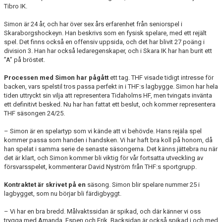
Tibro IK.
Simon är 24 år, och har över sex års erfarenhet från seniorspel i
Skaraborgshockeyn. Han beskrivs som en fysisk spelare, med ett rejält
spel. Det finns också en offensiv uppsida, och det har blivit 27 poäng i
division 3. Han har också ledaregenskaper, och i Skara IK har han burit ett
”A” på bröstet.
Processen med Simon har pågått
ett tag. THF visade tidigt intresse för
backen, vars spelstil tros passa perfekt in i THF:s lagbygge. Simon har hela
tiden uttryckt sin vilja att representera Tidaholms HF, men tvingats invänta
ett definitivt besked. Nu har han fattat ett beslut, och kommer representera
THF säsongen 24/25.
– Simon är en spelartyp som vi kände att vi behövde. Hans rejäla spel
kommer passa som handen i handsken. Vi har haft bra koll på honom, då
han spelat i samma serie de senaste säsongerna. Det känns jättebra nu när
det är klart, och Simon kommer bli viktig för vår fortsatta utveckling av
försvarsspelet, kommenterar David Nyström från THF:s sportgrupp.
Kontraktet är skrivet på en
säsong. Simon blir spelare nummer 25 i
lagbygget, som nu börjar bli färdigbyggt.
– Vi har en bra bredd. Målvaktssidan är spikad, och där känner vi oss
trygga med Amanda, Espen och Erik. Backsidan är också spikad i och med