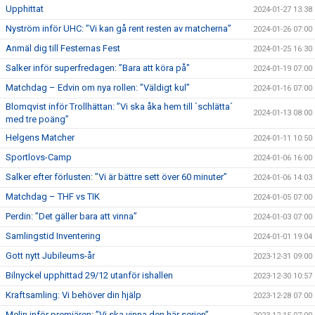
Upphittat
2024-01-27 13:38
Nyström inför UHC: ”Vi kan gå rent resten av matcherna”
2024-01-26 07:00
Anmäl dig till Festernas Fest
2024-01-25 16:30
Salker inför superfredagen: ”Bara att köra på"
2024-01-19 07:00
Matchdag – Edvin om nya rollen: ”Väldigt kul”
2024-01-16 07:00
Blomqvist inför Trollhättan: ”Vi ska åka hem till `schlätta´
2024-01-13 08:00
med tre poäng”
Helgens Matcher
2024-01-11 10:50
Sportlovs-Camp
2024-01-06 16:00
Salker efter förlusten: ”Vi är bättre sett över 60 minuter”
2024-01-06 14:03
Matchdag – THF vs TIK
2024-01-05 07:00
Perdin: ”Det gäller bara att vinna”
2024-01-03 07:00
Samlingstid Inventering
2024-01-01 19:04
Gott nytt Jubileums-år
2023-12-31 09:00
Bilnyckel upphittad 29/12 utanför ishallen
2023-12-30 10:57
Kraftsamling: Vi behöver din hjälp
2023-12-28 07:00
Melin inför premiären: ”Vi ska vinna den här serien”