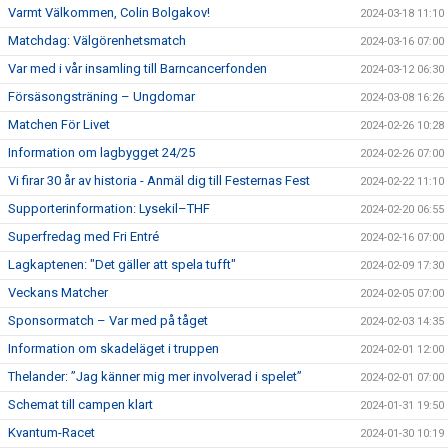
Varmt Välkommen, Colin Bolgakov!
2024-03-18 11:10
Matchdag: Välgörenhetsmatch
2024-03-16 07:00
Var med i vår insamling till Barncancerfonden
2024-03-12 06:30
Försäsongsträning – Ungdomar
2024-03-08 16:26
Matchen För Livet
2024-02-26 10:28
Information om lagbygget 24/25
2024-02-26 07:00
Vi firar 30 år av historia - Anmäl dig till Festernas Fest
2024-02-22 11:10
Supporterinformation: Lysekil–THF
2024-02-20 06:55
Superfredag med Fri Entré
2024-02-16 07:00
Lagkaptenen: "Det gäller att spela tufft"
2024-02-09 17:30
Veckans Matcher
2024-02-05 07:00
Sponsormatch – Var med på tåget
2024-02-03 14:35
Information om skadeläget i truppen
2024-02-01 12:00
Thelander: ”Jag känner mig mer involverad i spelet”
2024-02-01 07:00
Schemat till campen klart
2024-01-31 19:50
Kvantum-Racet
2024-01-30 10:19