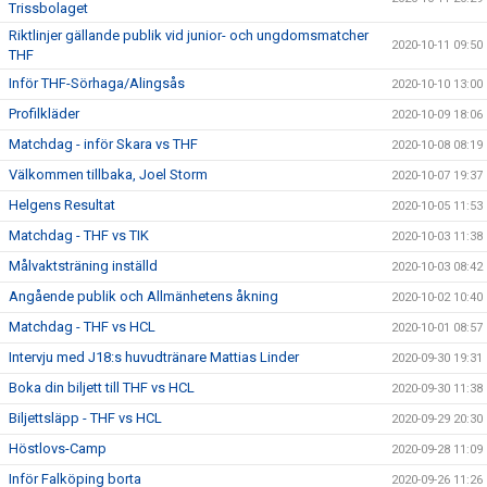
Trissbolaget
Riktlinjer gällande publik vid junior- och ungdomsmatcher
2020-10-11 09:50
THF
Inför THF-Sörhaga/Alingsås
2020-10-10 13:00
Profilkläder
2020-10-09 18:06
Matchdag - inför Skara vs THF
2020-10-08 08:19
Välkommen tillbaka, Joel Storm
2020-10-07 19:37
Helgens Resultat
2020-10-05 11:53
Matchdag - THF vs TIK
2020-10-03 11:38
Målvaktsträning inställd
2020-10-03 08:42
Angående publik och Allmänhetens åkning
2020-10-02 10:40
Matchdag - THF vs HCL
2020-10-01 08:57
Intervju med J18:s huvudtränare Mattias Linder
2020-09-30 19:31
Boka din biljett till THF vs HCL
2020-09-30 11:38
Biljettsläpp - THF vs HCL
2020-09-29 20:30
Höstlovs-Camp
2020-09-28 11:09
Inför Falköping borta
2020-09-26 11:26