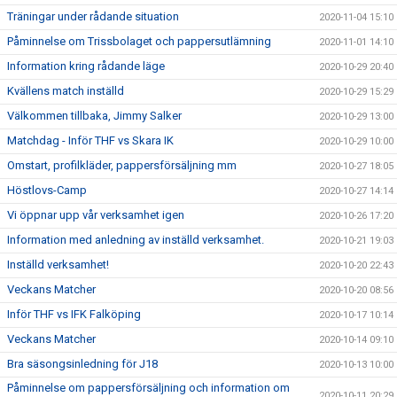
Träningar under rådande situation
2020-11-04 15:10
Påminnelse om Trissbolaget och pappersutlämning
2020-11-01 14:10
Information kring rådande läge
2020-10-29 20:40
Kvällens match inställd
2020-10-29 15:29
Välkommen tillbaka, Jimmy Salker
2020-10-29 13:00
Matchdag - Inför THF vs Skara IK
2020-10-29 10:00
Omstart, profilkläder, pappersförsäljning mm
2020-10-27 18:05
Höstlovs-Camp
2020-10-27 14:14
Vi öppnar upp vår verksamhet igen
2020-10-26 17:20
Information med anledning av inställd verksamhet.
2020-10-21 19:03
Inställd verksamhet!
2020-10-20 22:43
Veckans Matcher
2020-10-20 08:56
Inför THF vs IFK Falköping
2020-10-17 10:14
Veckans Matcher
2020-10-14 09:10
Bra säsongsinledning för J18
2020-10-13 10:00
Påminnelse om pappersförsäljning och information om
2020-10-11 20:29