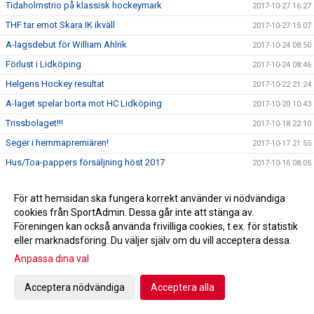
Tidaholmstrio på klassisk hockeymark
2017-10-27 16:27
THF tar emot Skara IK ikväll
2017-10-27 15:07
A-lagsdebut för William Ahlrik
2017-10-24 08:50
Förlust i Lidköping
2017-10-24 08:46
Helgens Hockey resultat
2017-10-22 21:24
A-laget spelar borta mot HC Lidköping
2017-10-20 10:43
Trissbolaget!!!
2017-10-18 22:10
Seger i hemmapremiären!
2017-10-17 21:55
Hus/Toa-pappers försäljning höst 2017
2017-10-16 08:05
Helgens Hockey resultat
2017-10-15 20:33
För att hemsidan ska fungera korrekt använder vi nödvändiga
Skridskoskolan och hockeyskolan
2017-10-08 11:59
cookies från SportAdmin. Dessa går inte att stänga av.
Kiosktider
2017-09-22 15:43
Föreningen kan också använda frivilliga cookies, t.ex. för statistik
eller marknadsföring. Du väljer själv om du vill acceptera dessa.
Bilder kick-off!
2017-09-03 19:58
Anpassa dina val
Profilkläder
2017-08-24 19:58
Utprovning av profilkläder
2017-08-08 20:46
Acceptera nödvändiga
Acceptera alla
Dags igen för Kick-Off!
2017-08-07 21:13