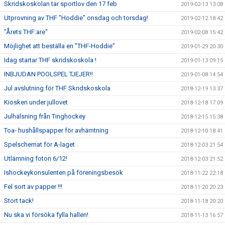
Skridskoskolan tar sportlov den 17 feb
2019-02-13 13:08
Utprovning av THF "Hoddie" onsdag och torsdag!
2019-02-12 18:42
"Årets THF:are"
2019-02-08 15:42
Möjlighet att beställa en "THF-Hoddie"
2019-01-29 20:30
Idag startar THF skridskoskola !
2019-01-13 09:15
INBJUDAN POOLSPEL TJEJER!!
2019-01-08 14:54
Jul avslutning för THF Skridskoskola
2018-12-19 13:37
Kiosken under jullovet
2018-12-18 17:09
Julhälsning från Tinghockey
2018-12-15 15:38
Toa- hushållspapper för avhämtning
2018-12-10 18:41
Spelschemat för A-laget
2018-12-03 21:54
Utlämning foton 6/12!
2018-12-03 21:52
Ishockeykonsulenten på föreningsbesök
2018-11-22 22:18
Fel sort av papper !!!
2018-11-20 20:23
Stort tack!
2018-11-18 20:20
Nu ska vi försöka fylla hallen!
2018-11-13 16:57