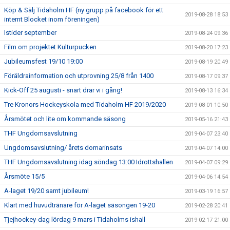
Köp & Sälj Tidaholm HF (ny grupp på facebook för ett
2019-08-28 18:53
internt Blocket inom föreningen)
Istider september
2019-08-24 09:36
Film om projektet Kulturpucken
2019-08-20 17:23
Jubileumsfest 19/10 19:00
2019-08-19 20:49
Föräldrainformation och utprovning 25/8 från 1400
2019-08-17 09:37
Kick-Off 25 augusti - snart drar vi i gång!
2019-08-13 16:34
Tre Kronors Hockeyskola med Tidaholm HF 2019/2020
2019-08-01 10:50
Årsmötet och lite om kommande säsong
2019-05-16 21:43
THF Ungdomsavslutning
2019-04-07 23:40
Ungdomsavslutning/ årets domarinsats
2019-04-07 14:00
THF Ungdomsavslutning idag söndag 13:00 Idrottshallen
2019-04-07 09:29
Årsmöte 15/5
2019-04-06 14:54
A-laget 19/20 samt jubileum!
2019-03-19 16:57
Klart med huvudtränare för A-laget säsongen 19-20
2019-02-28 20:41
Tjejhockey-dag lördag 9 mars i Tidaholms ishall
2019-02-17 21:00