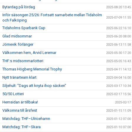
Bytardag på lördag
2025-08-20 13:45
Inför säsongen 25/26: Fortsatt samarbete mellan Tidaholm
2025-07-09 11:55
och Falköping
Tidaholms Sparbank Cup
2025-06-22 16:10
Glad midsommar
2025-06-20 08:00
Jörnevik förlänger
2025-06-13 11:58
Välkommen hem, Arvid Leremar
2025-05-30 17:20
THF:s midsommarlotteri
2025-05-05 16:43
Thomas Högberg Memorial Trophy
2025-04-11 14:12
Nytt tränarteam klart
2025-04-04 16:00
Siljehult: ”Dags att knyta ihop säcken”
2025-03-17 10:34
50/50 Lotteri
2025-02-17 15:56
Hemsidan är tillbaka!
2025-02-17
Välkomna till årsfest
2025-01-15 11:09
Matchdag: THF–Ulricehamn
2025-01-12 07:00
Matchdag: THF–Skara
2025-01-10 07:00