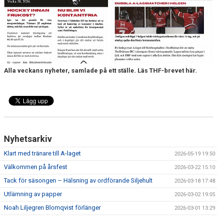
MEDLEM
KIOSKEN
THF UNGDOMSPOLICY - RÖDA TRÅD
PROFILKLÄDER
Alla veckans nyheter, samlade på ett ställe. Läs THF-brevet här.
BILDGALLERI
TRISSBOLAGET
DOKUMENT
Nyhetsarkiv
ALLMÄNHETENS ÅKNING
Klart med tränare till A-laget
2026-05-19 19:50
Välkommen på årsfest
2026-03-22 15:10
FÖRSÄKRING
Tack för säsongen – Hälsning av ordförande Siljehult
2026-03-18 17:48
Utlämning av papper
2026-03-02 19:05
Noah Liljegren Blomqvist förlänger
2026-03-01 13:29