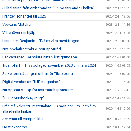
2023-12-15 07:00
Julhälsning från ordföranden: ”En positiv anda i hallen”
2023-12-13 11:51
Franzén förlänger till 2025
2023-12-11 19:06
Veckans Matcher
2023-12-11 11:46
Vi behöver din hjälp
2023-12-04 15:15
Linus och Benjamin – Två av våra mest trogna
2023-12-02 09:00
Nya spelarkontrakt & Nytt sportråd
2023-11-30 19:02
Lagkaptenen: ”Vi måste hitta vårat grundspel”
2023-11-29 06:00
Tidaholm HF Trissbolaget november 2023 till mars 2024
2023-11-23 09:05
Salker om säsongen och inför Tibro borta
2023-11-23 07:00
Digital version av "THF-magasinet"
2023-11-21 14:00
Nu öppnar vi upp för nya matchsponsorer
2023-11-21 12:41
”THF gör ishockey roligt"
2023-11-18 16:55
Från målvakter till materialare – Simon och Emil är två av
2023-11-12 17:06
alla ideella hjältar
Schemat till campen klart!
2023-10-23 16:29
Höstlovscamp
2023-10-11 14:24