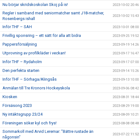
Nu börjar skridskoskolan Skoj på is!
2023-10-02 20:46
Regler i samband med seniormatcher samt J18-matcher,
2023-10-02 15:43
Rosenbergs ishall
Inför THF – SAH
2023-10-01 08:00
Frivillig sponsring – ett sätt för alla att bidra
2023-09-25 19:52
Pappersförsäljning
2023-09-19 14:26
Utprovning av profilkläder i veckan!
2023-09-17 16:47
Inför THF – Rydaholm
2023-09-17 07:00
Den perfekta starten
2023-09-14 15:26
Inför THF – Sörhaga/Alingsås
2023-09-13 10:00
Anmälan till Tre Kronors Hockeyskola
2023-09-06 08:42
Kiosken
2023-08-31 18:44
Försäsong 2023
2023-08-29 19:00
Ny intäktsgrupp 23/24
2023-08-09 10:21
Föreningen söker kyl och frys!
2023-08-08 08:48
Sommarkoll med Arvid Leremar: ”Bättre rustade än
2023-07-22 11:52
någonsin”