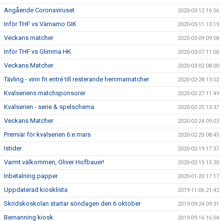
Angående Coronaviruset
2020-03-12 16:56
Inför THF vs Värnamo GIK
2020-03-11 13:19
Veckans matcher
2020-03-09 09:08
Inför THF vs Glimma HK
2020-03-07 11:00
Veckans Matcher
2020-03-02 08:00
Tävling - vinn fri entré till resterande hemmamatcher
2020-02-28 13:02
Kvalseriens matchsponsorer
2020-02-27 11:49
Kvalserien - serie & spelschema
2020-02-25 13:37
Veckans Matcher
2020-02-24 09:03
Premiär för kvalserien 6:e mars
2020-02-20 08:45
Istider
2020-02-19 17:37
Varmt välkommen, Oliver Hofbauer!
2020-02-15 15:30
Inbetalning papper
2020-01-20 17:17
Uppdaterad kiosklista
2019-11-06 21:42
Skridskoskolan startar söndagen den 6 oktober
2019-09-24 09:31
Bemanning kiosk
2019-09-16 16:04