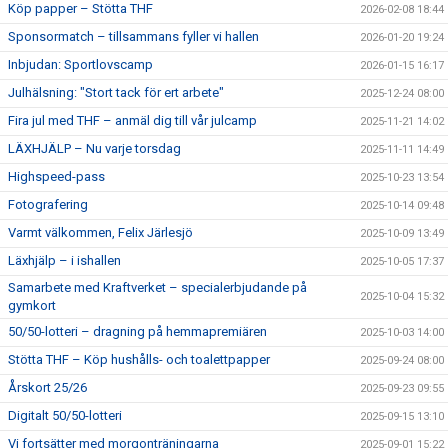
Köp papper – Stötta THF
2026-02-08 18:44
Sponsormatch – tillsammans fyller vi hallen
2026-01-20 19:24
Inbjudan: Sportlovscamp
2026-01-15 16:17
Julhälsning: "Stort tack för ert arbete"
2025-12-24 08:00
Fira jul med THF – anmäl dig till vår julcamp
2025-11-21 14:02
LÄXHJÄLP – Nu varje torsdag
2025-11-11 14:49
Highspeed-pass
2025-10-23 13:54
Fotografering
2025-10-14 09:48
Varmt välkommen, Felix Järlesjö
2025-10-09 13:49
Läxhjälp – i ishallen
2025-10-05 17:37
Samarbete med Kraftverket – specialerbjudande på
2025-10-04 15:32
gymkort
50/50-lotteri – dragning på hemmapremiären
2025-10-03 14:00
Stötta THF – Köp hushålls- och toalettpapper
2025-09-24 08:00
Årskort 25/26
2025-09-23 09:55
Digitalt 50/50-lotteri
2025-09-15 13:10
Vi fortsätter med morgonträningarna
2025-09-01 15:22