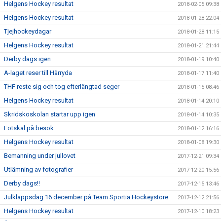
Helgens Hockey resultat
2018-02-05 09:38
Helgens Hockey resultat
2018-01-28 22:04
Tjejhockeydagar
2018-01-28 11:15
Helgens Hockey resultat
2018-01-21 21:44
Derby dags igen
2018-01-19 10:40
A-laget reser till Härryda
2018-01-17 11:40
THF reste sig och tog efterlängtad seger
2018-01-15 08:46
Helgens Hockey resultat
2018-01-14 20:10
Skridskoskolan startar upp igen
2018-01-14 10:35
Fotskäl på besök
2018-01-12 16:16
Helgens Hockey resultat
2018-01-08 19:30
Bemanning under jullovet
2017-12-21 09:34
Utlämning av fotografier
2017-12-20 15:56
Derby dags!!
2017-12-15 13:46
Julklappsdag 16 december på Team Sportia Hockeystore
2017-12-12 21:56
Helgens Hockey resultat
2017-12-10 18:23