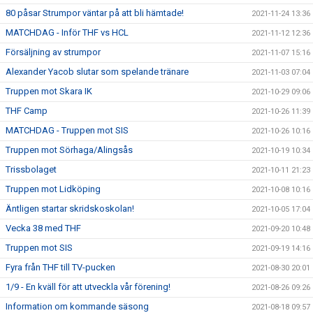
80 påsar Strumpor väntar på att bli hämtade!
2021-11-24 13:36
MATCHDAG - Inför THF vs HCL
2021-11-12 12:36
Försäljning av strumpor
2021-11-07 15:16
Alexander Yacob slutar som spelande tränare
2021-11-03 07:04
Truppen mot Skara IK
2021-10-29 09:06
THF Camp
2021-10-26 11:39
MATCHDAG - Truppen mot SIS
2021-10-26 10:16
Truppen mot Sörhaga/Alingsås
2021-10-19 10:34
Trissbolaget
2021-10-11 21:23
Truppen mot Lidköping
2021-10-08 10:16
Äntligen startar skridskoskolan!
2021-10-05 17:04
Vecka 38 med THF
2021-09-20 10:48
Truppen mot SIS
2021-09-19 14:16
Fyra från THF till TV-pucken
2021-08-30 20:01
1/9 - En kväll för att utveckla vår förening!
2021-08-26 09:26
Information om kommande säsong
2021-08-18 09:57