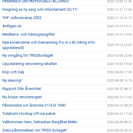
PÅMINNER OM PAPPERSBESTÄLLNING!
2022-12-02 11:46
Invigning av ny sarg och isfundament 22/11!
2022-11-21 11:04
THF-Jullovscamp 2022
2022-11-16 21:13
Äntligen is!
2022-10-19 19:11
Medlems- och träningsavgifter
2022-10-17 19:54
Nya kioskrutiner och bemanning fr.o.m v.42 (viktig info-
2022-10-12 16:41
uppdaterad)
Ny omgång för TRISSbolaget!
2022-10-04 22:00
Uppdatering renovering ishallen
2022-10-04 19:44
Köp och Sälj
2022-09-05 17:09
Ny säsong!
2022-08-28 16:15
Rapport från Årsmötet
2022-05-22 08:11
Nu börjar renoveringen!
2022-05-16 17:42
Påminnelse om årsmöte 21/5 kl 1500
2022-05-16 08:29
Tidaholm Hockey off-ice paket
2022-05-10 17:54
Välkommen Hem, Sebastian Bergåker Melin.
2022-05-06 08:57
Sista påminnelsen om TRISS-bolaget!
2022-05-03 23:22