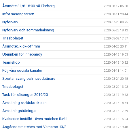
Årsmöte 31/8 18:00 på Ekeberg
2020-08-12 06:00
Inför säsongsstart!
2020-08-11 20:44
Nyförvärv
2020-07-20 09:25
Nyförvärv och sommarhälsning
2020-06-28 18:12
Trissbolaget
2020-05-02 17:57
Årsmötet, kick-off mm
2020-04-26 20:11
Uterinken för innebandy
2020-04-16 19:03
Teamshop
2020-04-15 10:32
Följ våra sociala kanaler
2020-04-11 14:01
Sportansvarig och huvudtränare
2020-03-24 20:48
Trissbolaget
2020-03-20 13:03
Tack för säsongen 2019/20
2020-03-17 19:43
Avslutning skridskoskolan
2020-03-13 18:34
Avslutningsträningar
2020-03-13 17:39
Kvalserien inställd - även matchen ikväll
2020-03-13 15:04
Angående matchen mot Värnamo 13/3
2020-03-12 19:48