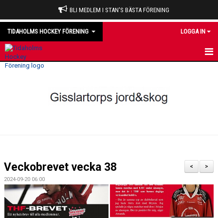
BLI MEDLEM I STAN'S BÄSTA FÖRENING
TIDAHOLMS HOCKEY FÖRENING
LOGGA IN
HEM
NYHETER
VÅRA LAG
OM KLUBBEN
KALENDER
Veckobrevet vecka 38
<
>
MATCHER
2024-09-20 06:00
DOMARE