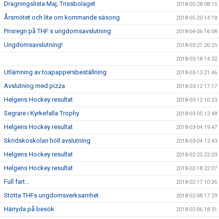
Dragningslista Maj, Trissbolaget
2018-05-28 08:15
Årsmötet och lite om kommande säsong
2018-05-20 14:18
Prisregn på THF:s ungdomsavslutning
2018-04-06 16:08
Ungdomsavslutning!
2018-03-21 20:25
2018-03-18 14:32
Utlämning av toapappersbeställning
2018-03-13 21:46
Avslutning med pizza
2018-03-12 17:17
Helgens Hockey resultat
2018-03-12 10:23
Segrare i Kyrkefalla Trophy
2018-03-05 12:48
Helgens Hockey resultat
2018-03-04 19:47
Skridskoskolan höll avslutning
2018-03-04 12:43
Helgens Hockey resultat
2018-02-25 22:03
Helgens Hockey resultat
2018-02-18 22:07
Full fart...
2018-02-17 10:26
Stötta THFs ungdomsverksamhet
2018-02-08 17:29
Härryda på besök
2018-02-06 18:31