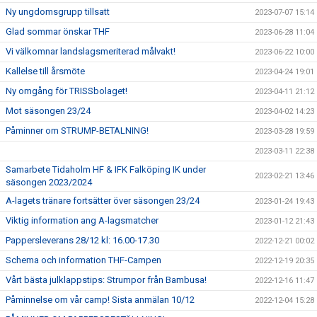
Ny ungdomsgrupp tillsatt
2023-07-07 15:14
Glad sommar önskar THF
2023-06-28 11:04
Vi välkomnar landslagsmeriterad målvakt!
2023-06-22 10:00
Kallelse till årsmöte
2023-04-24 19:01
Ny omgång för TRISSbolaget!
2023-04-11 21:12
Mot säsongen 23/24
2023-04-02 14:23
Påminner om STRUMP-BETALNING!
2023-03-28 19:59
2023-03-11 22:38
Samarbete Tidaholm HF & IFK Falköping IK under
2023-02-21 13:46
säsongen 2023/2024
A-lagets tränare fortsätter över säsongen 23/24
2023-01-24 19:43
Viktig information ang A-lagsmatcher
2023-01-12 21:43
Pappersleverans 28/12 kl: 16.00-17.30
2022-12-21 00:02
Schema och information THF-Campen
2022-12-19 20:35
Vårt bästa julklappstips: Strumpor från Bambusa!
2022-12-16 11:47
Påminnelse om vår camp! Sista anmälan 10/12
2022-12-04 15:28