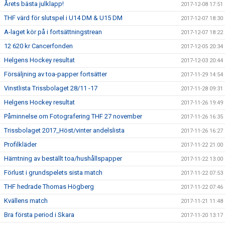
Årets bästa julklapp!
2017-12-08 17:51
THF värd för slutspel i U14 DM & U15 DM
2017-12-07 18:30
A-laget kör på i fortsättningstrean
2017-12-07 18:22
12 620 kr Cancerfonden
2017-12-05 20:34
Helgens Hockey resultat
2017-12-03 20:44
Försäljning av toa-papper fortsätter
2017-11-29 14:54
Vinstlista Trissbolaget 28/11 -17
2017-11-28 09:31
Helgens Hockey resultat
2017-11-26 19:49
Påminnelse om Fotografering THF 27 november
2017-11-26 16:35
Trissbolaget 2017_Höst/vinter andelslista
2017-11-26 16:27
Profilkläder
2017-11-22 21:00
Hämtning av beställt toa/hushållspapper
2017-11-22 13:00
Förlust i grundspelets sista match
2017-11-22 07:53
THF hedrade Thomas Högberg
2017-11-22 07:46
Kvällens match
2017-11-21 11:48
Bra första period i Skara
2017-11-20 13:17