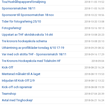
Toa/Hushållspappersförsäljning
2018-11-05 19:52
Sponsorsmatchen 18/11
2018-11-05 16:59
Sponsorer till Sponsormatchen 18 nov
2018-10-22 18:56
Tider för fotografering 25/10
2018-10-20 13:08
Fotografering!
2018-10-16 18:13
Uppstart av THF skridskoskola 14 okt
2018-10-08 20:23
Tre kronors hockeyskola schema
2018-10-08 20:10
Uthämtning av profilkläder torsdag 4/10 17-19
2018-09-29 08:32
Var med och stötta THF - Sponsorsmatch 18/11
2018-09-16 17:29
Tre Kronors Hockeyskola med Tidaholm HF
2018-09-04
Kick-Off
2018-08-23 16:24
Meriterad målvakt till A-laget
2018-08-19 19:53
Inbjudan till Kick-Off 2/9
2018-08-12 13:22
Kick-off och ispremiär
2018-08-08 19:39
Teamshop
2018-07-04 20:39
Avtal med Tinghockey!
2018-06-21 16:24