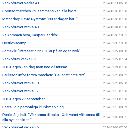
Veckobrevet Vecka 41
2024-10-11 06:00
Sponsormatchen - tillsammans kan alla bidra
2024-10-08 07:00
Matchdag: David Nyström: ”Nu är dagen här..."
2024-10-06 07:00
Veckobrevet vecka 40
2024-10-04 07:00
Välkommen hem, Casper Sandén!
2024-10-03 18:05
Höstlovscamp
2024-09-30 19:00
Jörnevik: ”Intresset runt THF är på en egen nivå”
2024-09-27 08:00
Veckobrev vecka 39
2024-09-27 07:34
THF-Dagen - en dag man inte vill missa!
2024-09-24 07:00
Paulsson inför första matchen: "Gäller att hitta rätt"
2024-09-20 08:52
Veckobrevet vecka 38
2024-09-20 06:00
Veckobrevet vecka 37
2024-09-13 07:00
THF-Dagen 27 september
2024-09-11 07:00
Beställ din personliga klubbmärkning
2024-09-10 08:39
Daniel Siljehult: "Välkomna tillbaka - Och varmt välkomna till
2024-09-08 08:31
alla nya ansikten!"
Veckobrevet vecka 36
2024-09-06 07:00