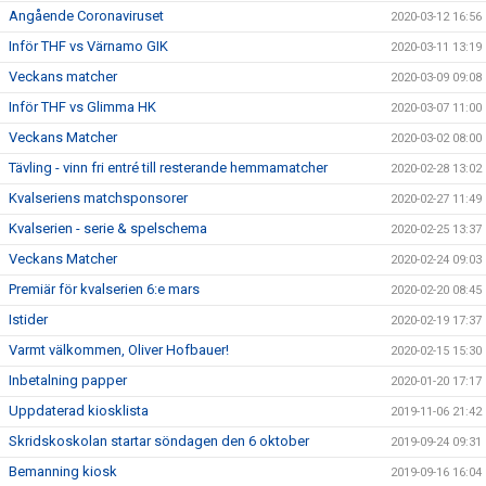
Angående Coronaviruset
2020-03-12 16:56
Inför THF vs Värnamo GIK
2020-03-11 13:19
Veckans matcher
2020-03-09 09:08
Inför THF vs Glimma HK
2020-03-07 11:00
Veckans Matcher
2020-03-02 08:00
Tävling - vinn fri entré till resterande hemmamatcher
2020-02-28 13:02
Kvalseriens matchsponsorer
2020-02-27 11:49
Kvalserien - serie & spelschema
2020-02-25 13:37
Veckans Matcher
2020-02-24 09:03
Premiär för kvalserien 6:e mars
2020-02-20 08:45
Istider
2020-02-19 17:37
Varmt välkommen, Oliver Hofbauer!
2020-02-15 15:30
Inbetalning papper
2020-01-20 17:17
Uppdaterad kiosklista
2019-11-06 21:42
Skridskoskolan startar söndagen den 6 oktober
2019-09-24 09:31
Bemanning kiosk
2019-09-16 16:04