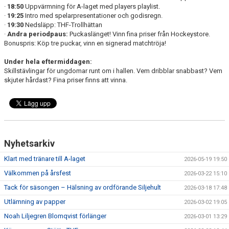
·
18:50
Uppvärmning för A-laget med players playlist.
·
19:25
Intro med spelarpresentationer och godisregn.
·
19:30
Nedsläpp: THF-Trollhättan
·
Andra periodpaus:
Puckaslänget! Vinn fina priser från Hockeystore.
Bonuspris: Köp tre puckar, vinn en signerad matchtröja!
Under hela eftermiddagen:
Skillstävlingar för ungdomar runt om i hallen. Vem dribblar snabbast? Vem
skjuter hårdast? Fina priser finns att vinna.
Nyhetsarkiv
Klart med tränare till A-laget
2026-05-19 19:50
Välkommen på årsfest
2026-03-22 15:10
Tack för säsongen – Hälsning av ordförande Siljehult
2026-03-18 17:48
Utlämning av papper
2026-03-02 19:05
Noah Liljegren Blomqvist förlänger
2026-03-01 13:29