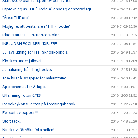
Skridskoskolan tar sportlov den 17 feb
2019-02-13 13:08
Utprovning av THF "Hoddie" onsdag och torsdag!
2019-02-12 18:42
"Årets THF:are"
2019-02-08 15:42
Möjlighet att beställa en "THF-Hoddie"
2019-01-29 20:30
Idag startar THF skridskoskola !
2019-01-13 09:15
INBJUDAN POOLSPEL TJEJER!!
2019-01-08 14:54
Jul avslutning för THF Skridskoskola
2018-12-19 13:37
Kiosken under jullovet
2018-12-18 17:09
Julhälsning från Tinghockey
2018-12-15 15:38
Toa- hushållspapper för avhämtning
2018-12-10 18:41
Spelschemat för A-laget
2018-12-03 21:54
Utlämning foton 6/12!
2018-12-03 21:52
Ishockeykonsulenten på föreningsbesök
2018-11-22 22:18
Fel sort av papper !!!
2018-11-20 20:23
Stort tack!
2018-11-18 20:20
Nu ska vi försöka fylla hallen!
2018-11-13 16:57