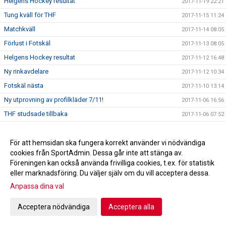
Helgens Hockey resultat
2017-11-19 22:21
Tung kväll för THF
2017-11-15 11:24
Matchkväll
2017-11-14 08:05
Förlust i Fotskäl
2017-11-13 08:05
Helgens Hockey resultat
2017-11-12 16:48
Ny rinkavdelare
2017-11-12 10:34
Fotskäl nästa
2017-11-10 13:14
Ny utprovning av profilkläder 7/11!
2017-11-06 16:56
THF studsade tillbaka
2017-11-06 07:52
Helgens Hockey resultat
2017-11-05 21:44
Derby fredag !
För att hemsidan ska fungera korrekt använder vi nödvändiga
2017-11-03 13:38
cookies från SportAdmin. Dessa går inte att stänga av.
Fotografering 27/11
2017-10-31 21:07
Föreningen kan också använda frivilliga cookies, t.ex. för statistik
Jakt på poäng fortsätter i Nittorp
2017-10-31 18:27
eller marknadsföring. Du väljer själv om du vill acceptera dessa.
Helgens Hockey resultat
2017-10-29 21:42
Anpassa dina val
Försäljning av Hus/Toa-papper
2017-10-29 17:21
Acceptera nödvändiga
Acceptera alla
Uddamålsförlust mot Skara IK
2017-10-28 09:39