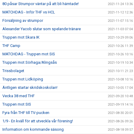
80 påsar Strumpor väntar på att bli hämtade!
2021-11-24 13:36
MATCHDAG - Inför THF vs HCL
2021-11-12 12:36
Försäljning av strumpor
2021-11-07 15:16
Alexander Yacob slutar som spelande tränare
2021-11-03 07:04
Truppen mot Skara IK
2021-10-29 09:06
THF Camp
2021-10-26 11:39
MATCHDAG - Truppen mot SIS
2021-10-26 10:16
Truppen mot Sörhaga/Alingsås
2021-10-19 10:34
Trissbolaget
2021-10-11 21:23
Truppen mot Lidköping
2021-10-08 10:16
Äntligen startar skridskoskolan!
2021-10-05 17:04
Vecka 38 med THF
2021-09-20 10:48
Truppen mot SIS
2021-09-19 14:16
Fyra från THF till TV-pucken
2021-08-30 20:01
1/9 - En kväll för att utveckla vår förening!
2021-08-26 09:26
Information om kommande säsong
2021-08-18 09:57