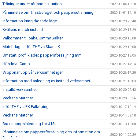
Träningar under rådande situation
2020-11-04 15:10
Påminnelse om Trissbolaget och pappersutlämning
2020-11-01 14:10
Information kring rådande läge
2020-10-29 20:40
Kvällens match inställd
2020-10-29 15:29
Välkommen tillbaka, Jimmy Salker
2020-10-29 13:00
Matchdag - Inför THF vs Skara IK
2020-10-29 10:00
Omstart, profilkläder, pappersförsäljning mm
2020-10-27 18:05
Höstlovs-Camp
2020-10-27 14:14
Vi öppnar upp vår verksamhet igen
2020-10-26 17:20
Information med anledning av inställd verksamhet.
2020-10-21 19:03
Inställd verksamhet!
2020-10-20 22:43
Veckans Matcher
2020-10-20 08:56
Inför THF vs IFK Falköping
2020-10-17 10:14
Veckans Matcher
2020-10-14 09:10
Bra säsongsinledning för J18
2020-10-13 10:00
Påminnelse om pappersförsäljning och information om
2020-10-11 20:29