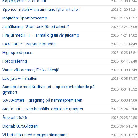
Köp papper – Stötta THF
2026-02-08 18:44
Sponsormatch – tillsammans fyller vi hallen
2026-01-20 19:24
Inbjudan: Sportlovscamp
2026-01-15 16:17
Julhälsning: "Stort tack för ert arbete"
2025-12-24 08:00
Fira jul med THF – anmäl dig till vår julcamp
2025-11-21 14:02
LÄXHJÄLP – Nu varje torsdag
2025-11-11 14:49
Highspeed-pass
2025-10-23 13:54
Fotografering
2025-10-14 09:48
Varmt välkommen, Felix Järlesjö
2025-10-09 13:49
Läxhjälp – i ishallen
2025-10-05 17:37
Samarbete med Kraftverket – specialerbjudande på
2025-10-04 15:32
gymkort
50/50-lotteri – dragning på hemmapremiären
2025-10-03 14:00
Stötta THF – Köp hushålls- och toalettpapper
2025-09-24 08:00
Årskort 25/26
2025-09-23 09:55
Digitalt 50/50-lotteri
2025-09-15 13:10
Vi fortsätter med morgonträningarna
2025-09-01 15:22