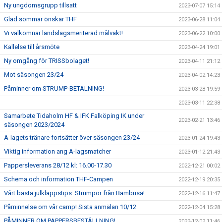
Ny ungdomsgrupp tillsatt
2023-07-07 15:14
Glad sommar önskar THF
2023-06-28 11:04
Vi välkomnar landslagsmeriterad målvakt!
2023-06-22 10:00
Kallelse till årsmöte
2023-04-24 19:01
Ny omgång för TRISSbolaget!
2023-04-11 21:12
Mot säsongen 23/24
2023-04-02 14:23
Påminner om STRUMP-BETALNING!
2023-03-28 19:59
2023-03-11 22:38
Samarbete Tidaholm HF & IFK Falköping IK under
2023-02-21 13:46
säsongen 2023/2024
A-lagets tränare fortsätter över säsongen 23/24
2023-01-24 19:43
Viktig information ang A-lagsmatcher
2023-01-12 21:43
Pappersleverans 28/12 kl: 16.00-17.30
2022-12-21 00:02
Schema och information THF-Campen
2022-12-19 20:35
Vårt bästa julklappstips: Strumpor från Bambusa!
2022-12-16 11:47
Påminnelse om vår camp! Sista anmälan 10/12
2022-12-04 15:28
PÅMINNER OM PAPPERSBESTÄLLNING!
2022-12-02 11:46