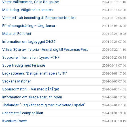
Varmt Välkommen, Colin Bolgakov!
2024-03-18 11:10
Matchdag: Välgörenhetsmatch
2024-03-16 07:00
Var med i vår insamling till Barncancerfonden
2024-03-12 06:30
Försäsongsträning – Ungdomar
2024-03-08 16:26
Matchen För Livet
2024-02-26 10:28
Information om lagbygget 24/25
2024-02-26 07:00
Vi firar 30 år av historia - Anmäl dig till Festernas Fest
2024-02-22 11:10
Supporterinformation: Lysekil–THF
2024-02-20 06:55
Superfredag med Fri Entré
2024-02-16 07:00
Lagkaptenen: "Det gäller att spela tufft"
2024-02-09 17:30
Veckans Matcher
2024-02-05 07:00
Sponsormatch – Var med på tåget
2024-02-03 14:35
Information om skadeläget i truppen
2024-02-01 12:00
Thelander: ”Jag känner mig mer involverad i spelet”
2024-02-01 07:00
Schemat till campen klart
2024-01-31 19:50
Kvantum-Racet
2024-01-30 10:19