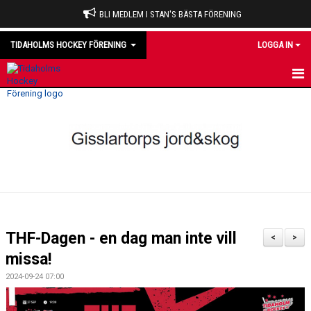
BLI MEDLEM I STAN'S BÄSTA FÖRENING
TIDAHOLMS HOCKEY FÖRENING
LOGGA IN
HEM
NYHETER
VÅRA LAG
OM KLUBBEN
KALENDER
THF-Dagen - en dag man inte vill
<
>
MATCHER
missa!
2024-09-24 07:00
DOMARE