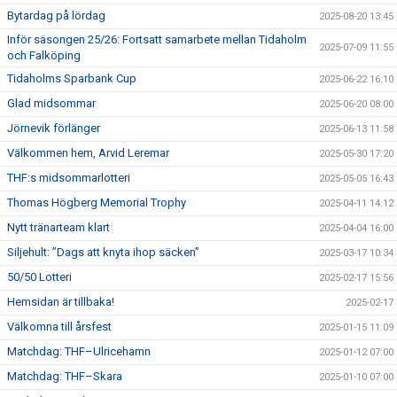
Bytardag på lördag
2025-08-20 13:45
Inför säsongen 25/26: Fortsatt samarbete mellan Tidaholm
2025-07-09 11:55
och Falköping
Tidaholms Sparbank Cup
2025-06-22 16:10
Glad midsommar
2025-06-20 08:00
Jörnevik förlänger
2025-06-13 11:58
Välkommen hem, Arvid Leremar
2025-05-30 17:20
THF:s midsommarlotteri
2025-05-05 16:43
Thomas Högberg Memorial Trophy
2025-04-11 14:12
Nytt tränarteam klart
2025-04-04 16:00
Siljehult: ”Dags att knyta ihop säcken”
2025-03-17 10:34
50/50 Lotteri
2025-02-17 15:56
Hemsidan är tillbaka!
2025-02-17
Välkomna till årsfest
2025-01-15 11:09
Matchdag: THF–Ulricehamn
2025-01-12 07:00
Matchdag: THF–Skara
2025-01-10 07:00