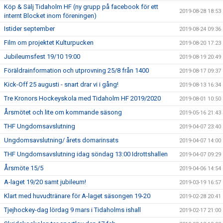
Köp & Sälj Tidaholm HF (ny grupp på facebook för ett
2019-08-28 18:53
internt Blocket inom föreningen)
Istider september
2019-08-24 09:36
Film om projektet Kulturpucken
2019-08-20 17:23
Jubileumsfest 19/10 19:00
2019-08-19 20:49
Föräldrainformation och utprovning 25/8 från 1400
2019-08-17 09:37
Kick-Off 25 augusti - snart drar vi i gång!
2019-08-13 16:34
Tre Kronors Hockeyskola med Tidaholm HF 2019/2020
2019-08-01 10:50
Årsmötet och lite om kommande säsong
2019-05-16 21:43
THF Ungdomsavslutning
2019-04-07 23:40
Ungdomsavslutning/ årets domarinsats
2019-04-07 14:00
THF Ungdomsavslutning idag söndag 13:00 Idrottshallen
2019-04-07 09:29
Årsmöte 15/5
2019-04-06 14:54
A-laget 19/20 samt jubileum!
2019-03-19 16:57
Klart med huvudtränare för A-laget säsongen 19-20
2019-02-28 20:41
Tjejhockey-dag lördag 9 mars i Tidaholms ishall
2019-02-17 21:00