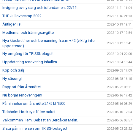
Invigning av ny sarg och isfundament 22/11!
2022-11-21 11:04
THF-Jullovscamp 2022
2022-11-16 21:13
Äntligen is!
2022-10-19 19:11
Medlems- och träningsavgifter
2022-10-17 19:54
Nya kioskrutiner och bemanning fr.o.m v.42 (viktig info-
2022-10-12 16:41
uppdaterad)
Ny omgång för TRISSbolaget!
2022-10-04 22:00
Uppdatering renovering ishallen
2022-10-04 19:44
Köp och Sälj
2022-09-05 17:09
Ny säsong!
2022-08-28 16:15
Rapport från Årsmötet
2022-05-22 08:11
Nu börjar renoveringen!
2022-05-16 17:42
Påminnelse om årsmöte 21/5 kl 1500
2022-05-16 08:29
Tidaholm Hockey off-ice paket
2022-05-10 17:54
Välkommen Hem, Sebastian Bergåker Melin.
2022-05-06 08:57
Sista påminnelsen om TRISS-bolaget!
2022-05-03 23:22