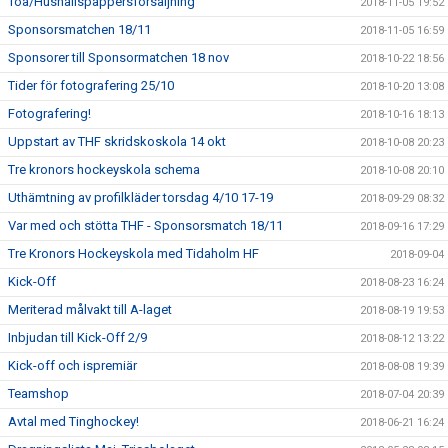
Toa/Hushållspappersförsäljning
2018-11-05 19:52
Sponsorsmatchen 18/11
2018-11-05 16:59
Sponsorer till Sponsormatchen 18 nov
2018-10-22 18:56
Tider för fotografering 25/10
2018-10-20 13:08
Fotografering!
2018-10-16 18:13
Uppstart av THF skridskoskola 14 okt
2018-10-08 20:23
Tre kronors hockeyskola schema
2018-10-08 20:10
Uthämtning av profilkläder torsdag 4/10 17-19
2018-09-29 08:32
Var med och stötta THF - Sponsorsmatch 18/11
2018-09-16 17:29
Tre Kronors Hockeyskola med Tidaholm HF
2018-09-04
Kick-Off
2018-08-23 16:24
Meriterad målvakt till A-laget
2018-08-19 19:53
Inbjudan till Kick-Off 2/9
2018-08-12 13:22
Kick-off och ispremiär
2018-08-08 19:39
Teamshop
2018-07-04 20:39
Avtal med Tinghockey!
2018-06-21 16:24