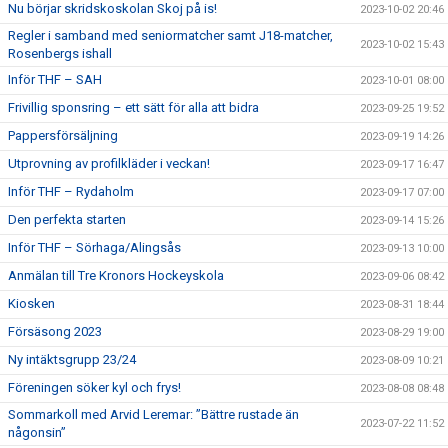
Nu börjar skridskoskolan Skoj på is!
2023-10-02 20:46
Regler i samband med seniormatcher samt J18-matcher,
2023-10-02 15:43
Rosenbergs ishall
Inför THF – SAH
2023-10-01 08:00
Frivillig sponsring – ett sätt för alla att bidra
2023-09-25 19:52
Pappersförsäljning
2023-09-19 14:26
Utprovning av profilkläder i veckan!
2023-09-17 16:47
Inför THF – Rydaholm
2023-09-17 07:00
Den perfekta starten
2023-09-14 15:26
Inför THF – Sörhaga/Alingsås
2023-09-13 10:00
Anmälan till Tre Kronors Hockeyskola
2023-09-06 08:42
Kiosken
2023-08-31 18:44
Försäsong 2023
2023-08-29 19:00
Ny intäktsgrupp 23/24
2023-08-09 10:21
Föreningen söker kyl och frys!
2023-08-08 08:48
Sommarkoll med Arvid Leremar: ”Bättre rustade än
2023-07-22 11:52
någonsin”