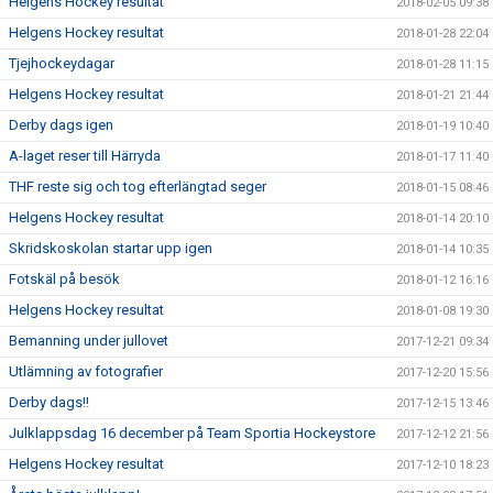
Helgens Hockey resultat
2018-02-05 09:38
Helgens Hockey resultat
2018-01-28 22:04
Tjejhockeydagar
2018-01-28 11:15
Helgens Hockey resultat
2018-01-21 21:44
Derby dags igen
2018-01-19 10:40
A-laget reser till Härryda
2018-01-17 11:40
THF reste sig och tog efterlängtad seger
2018-01-15 08:46
Helgens Hockey resultat
2018-01-14 20:10
Skridskoskolan startar upp igen
2018-01-14 10:35
Fotskäl på besök
2018-01-12 16:16
Helgens Hockey resultat
2018-01-08 19:30
Bemanning under jullovet
2017-12-21 09:34
Utlämning av fotografier
2017-12-20 15:56
Derby dags!!
2017-12-15 13:46
Julklappsdag 16 december på Team Sportia Hockeystore
2017-12-12 21:56
Helgens Hockey resultat
2017-12-10 18:23