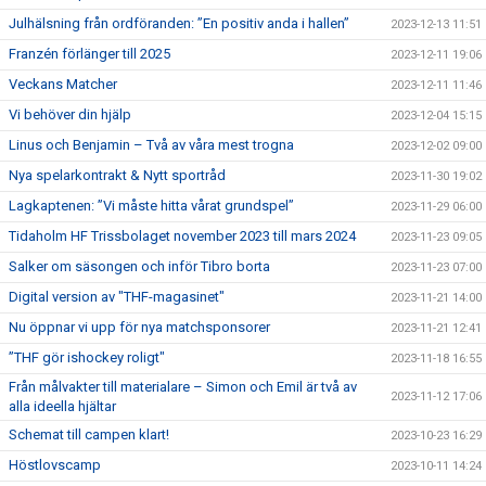
Julhälsning från ordföranden: ”En positiv anda i hallen”
2023-12-13 11:51
Franzén förlänger till 2025
2023-12-11 19:06
Veckans Matcher
2023-12-11 11:46
Vi behöver din hjälp
2023-12-04 15:15
Linus och Benjamin – Två av våra mest trogna
2023-12-02 09:00
Nya spelarkontrakt & Nytt sportråd
2023-11-30 19:02
Lagkaptenen: ”Vi måste hitta vårat grundspel”
2023-11-29 06:00
Tidaholm HF Trissbolaget november 2023 till mars 2024
2023-11-23 09:05
Salker om säsongen och inför Tibro borta
2023-11-23 07:00
Digital version av "THF-magasinet"
2023-11-21 14:00
Nu öppnar vi upp för nya matchsponsorer
2023-11-21 12:41
”THF gör ishockey roligt"
2023-11-18 16:55
Från målvakter till materialare – Simon och Emil är två av
2023-11-12 17:06
alla ideella hjältar
Schemat till campen klart!
2023-10-23 16:29
Höstlovscamp
2023-10-11 14:24