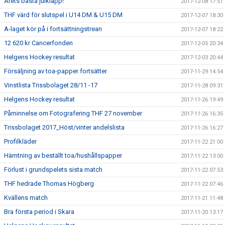
Årets bästa julklapp!
2017-12-08 17:51
THF värd för slutspel i U14 DM & U15 DM
2017-12-07 18:30
A-laget kör på i fortsättningstrean
2017-12-07 18:22
12 620 kr Cancerfonden
2017-12-05 20:34
Helgens Hockey resultat
2017-12-03 20:44
Försäljning av toa-papper fortsätter
2017-11-29 14:54
Vinstlista Trissbolaget 28/11 -17
2017-11-28 09:31
Helgens Hockey resultat
2017-11-26 19:49
Påminnelse om Fotografering THF 27 november
2017-11-26 16:35
Trissbolaget 2017_Höst/vinter andelslista
2017-11-26 16:27
Profilkläder
2017-11-22 21:00
Hämtning av beställt toa/hushållspapper
2017-11-22 13:00
Förlust i grundspelets sista match
2017-11-22 07:53
THF hedrade Thomas Högberg
2017-11-22 07:46
Kvällens match
2017-11-21 11:48
Bra första period i Skara
2017-11-20 13:17