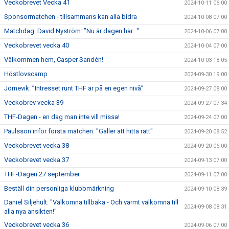
Veckobrevet Vecka 41
2024-10-11 06:00
Sponsormatchen - tillsammans kan alla bidra
2024-10-08 07:00
Matchdag: David Nyström: ”Nu är dagen här..."
2024-10-06 07:00
Veckobrevet vecka 40
2024-10-04 07:00
Välkommen hem, Casper Sandén!
2024-10-03 18:05
Höstlovscamp
2024-09-30 19:00
Jörnevik: ”Intresset runt THF är på en egen nivå”
2024-09-27 08:00
Veckobrev vecka 39
2024-09-27 07:34
THF-Dagen - en dag man inte vill missa!
2024-09-24 07:00
Paulsson inför första matchen: "Gäller att hitta rätt"
2024-09-20 08:52
Veckobrevet vecka 38
2024-09-20 06:00
Veckobrevet vecka 37
2024-09-13 07:00
THF-Dagen 27 september
2024-09-11 07:00
Beställ din personliga klubbmärkning
2024-09-10 08:39
Daniel Siljehult: "Välkomna tillbaka - Och varmt välkomna till
2024-09-08 08:31
alla nya ansikten!"
Veckobrevet vecka 36
2024-09-06 07:00