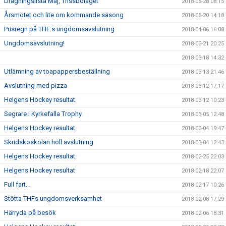
Dragningslista Maj, Trissbolaget
2018-05-28 08:15
Årsmötet och lite om kommande säsong
2018-05-20 14:18
Prisregn på THF:s ungdomsavslutning
2018-04-06 16:08
Ungdomsavslutning!
2018-03-21 20:25
2018-03-18 14:32
Utlämning av toapappersbeställning
2018-03-13 21:46
Avslutning med pizza
2018-03-12 17:17
Helgens Hockey resultat
2018-03-12 10:23
Segrare i Kyrkefalla Trophy
2018-03-05 12:48
Helgens Hockey resultat
2018-03-04 19:47
Skridskoskolan höll avslutning
2018-03-04 12:43
Helgens Hockey resultat
2018-02-25 22:03
Helgens Hockey resultat
2018-02-18 22:07
Full fart...
2018-02-17 10:26
Stötta THFs ungdomsverksamhet
2018-02-08 17:29
Härryda på besök
2018-02-06 18:31