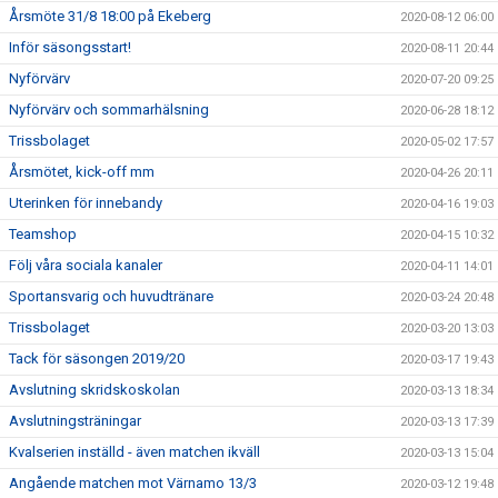
Årsmöte 31/8 18:00 på Ekeberg
2020-08-12 06:00
Inför säsongsstart!
2020-08-11 20:44
Nyförvärv
2020-07-20 09:25
Nyförvärv och sommarhälsning
2020-06-28 18:12
Trissbolaget
2020-05-02 17:57
Årsmötet, kick-off mm
2020-04-26 20:11
Uterinken för innebandy
2020-04-16 19:03
Teamshop
2020-04-15 10:32
Följ våra sociala kanaler
2020-04-11 14:01
Sportansvarig och huvudtränare
2020-03-24 20:48
Trissbolaget
2020-03-20 13:03
Tack för säsongen 2019/20
2020-03-17 19:43
Avslutning skridskoskolan
2020-03-13 18:34
Avslutningsträningar
2020-03-13 17:39
Kvalserien inställd - även matchen ikväll
2020-03-13 15:04
Angående matchen mot Värnamo 13/3
2020-03-12 19:48