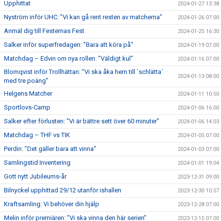
Upphittat
2024-01-27 13:38
Nyström inför UHC: ”Vi kan gå rent resten av matcherna”
2024-01-26 07:00
Anmäl dig till Festernas Fest
2024-01-25 16:30
Salker inför superfredagen: ”Bara att köra på"
2024-01-19 07:00
Matchdag – Edvin om nya rollen: ”Väldigt kul”
2024-01-16 07:00
Blomqvist inför Trollhättan: ”Vi ska åka hem till `schlätta´
2024-01-13 08:00
med tre poäng”
Helgens Matcher
2024-01-11 10:50
Sportlovs-Camp
2024-01-06 16:00
Salker efter förlusten: ”Vi är bättre sett över 60 minuter”
2024-01-06 14:03
Matchdag – THF vs TIK
2024-01-05 07:00
Perdin: ”Det gäller bara att vinna”
2024-01-03 07:00
Samlingstid Inventering
2024-01-01 19:04
Gott nytt Jubileums-år
2023-12-31 09:00
Bilnyckel upphittad 29/12 utanför ishallen
2023-12-30 10:57
Kraftsamling: Vi behöver din hjälp
2023-12-28 07:00
Melin inför premiären: ”Vi ska vinna den här serien”
2023-12-15 07:00