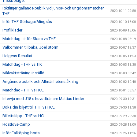
Trissbolaget
Riktlinjer gällande publik vid junior- och ungdomsmatcher
2020-10-11 09:50
THF
Inför THF-Sörhaga/Alingsås
2020-10-10 13:00
Profilkläder
2020-10-09 18:06
Matchdag - inför Skara vs THF
2020-10-08 08:19
Välkommen tillbaka, Joel Storm
2020-10-07 19:37
Helgens Resultat
2020-10-05 11:53
Matchdag - THF vs TIK
2020-10-03 11:38
Målvaktsträning inställd
2020-10-03 08:42
Angående publik och Allmänhetens åkning
2020-10-02 10:40
Matchdag - THF vs HCL
2020-10-01 08:57
Intervju med J18:s huvudtränare Mattias Linder
2020-09-30 19:31
Boka din biljett till THF vs HCL
2020-09-30 11:38
Biljettsläpp - THF vs HCL
2020-09-29 20:30
Höstlovs-Camp
2020-09-28 11:09
Inför Falköping borta
2020-09-26 11:26