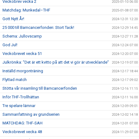
Veckobrev vecka 2
2025-01-10 06:00
Matchdag: Munkedal–THF
2025-01-08 07:00
Gott Nytt År!
2024-12-31 12:20
25 000 till Barncancerfonden: Stort Tack!
2024-12-29 14:45
Schema: Jullovscamp
2024-12-27 11:28
God Jul!
2024-12-24 07:00
Veckobrevet vecka 51
2024-12-20 07:00
Julkrönika: ”Det är ett kvitto på att det vi gör är utvecklande”
2024-12-19 07:00
Inställd morgonträning
2024-12-17 18:44
Flyttad match
2024-12-17 09:02
Stötta vår insamling till Barncancerfonden
2024-12-16 11:15
Inför THF-Trollhättan
2024-12-11 16:00
Tre spelare lämnar
2024-12-09 09:01
Sammanfattning av grundserien
2024-12-02 14:18
MATCHDAG: THF-SAH
2024-12-01 07:00
Veckobrevet vecka 48
2024-11-29 07:00