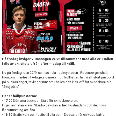
MEDLEM
KIOSKEN
THF UNGDOMSPOLICY - RÖDA TRÅD
PROFILKLÄDER
BILDGALLERI
TRISSBOLAGET
På fredag inviger vi säsongen 24/25 tillsammans med alla er. Hallen
fylls av aktiviteter, från eftermiddag till kväll.
DOKUMENT
Nu på fredag, den 27/9, samlas hela hockeystaden i Rosenbergs ishall.
Förutom fri entré till A-lagets genrep mot Trollhättan har vi ett stort prisbord
ALLMÄNHETENS ÅKNING
på puckaslänget, tävlingar runt om i hallen och kick-off för skridskoskola
"Skoj på is".
FÖRSÄKRING
Här är hållpunkterna:
· 17:00
Dörrarna öppnas - Start för skridskoskolan.
Ingen anmälan krävs. Skridskoskolan är helt kostnadsfri och det finns
låneutrustning att låna.
· 18:30
Gratis korv och festis till alla barn. De vuxna får en kopp kaffe.