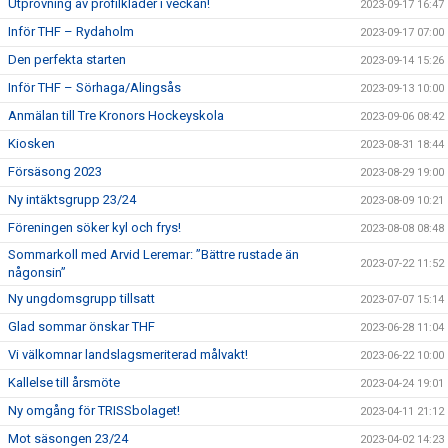
Utprovning av profilkläder i veckan!
2023-09-17 16:47
Inför THF – Rydaholm
2023-09-17 07:00
Den perfekta starten
2023-09-14 15:26
Inför THF – Sörhaga/Alingsås
2023-09-13 10:00
Anmälan till Tre Kronors Hockeyskola
2023-09-06 08:42
Kiosken
2023-08-31 18:44
Försäsong 2023
2023-08-29 19:00
Ny intäktsgrupp 23/24
2023-08-09 10:21
Föreningen söker kyl och frys!
2023-08-08 08:48
Sommarkoll med Arvid Leremar: ”Bättre rustade än
2023-07-22 11:52
någonsin”
Ny ungdomsgrupp tillsatt
2023-07-07 15:14
Glad sommar önskar THF
2023-06-28 11:04
Vi välkomnar landslagsmeriterad målvakt!
2023-06-22 10:00
Kallelse till årsmöte
2023-04-24 19:01
Ny omgång för TRISSbolaget!
2023-04-11 21:12
Mot säsongen 23/24
2023-04-02 14:23