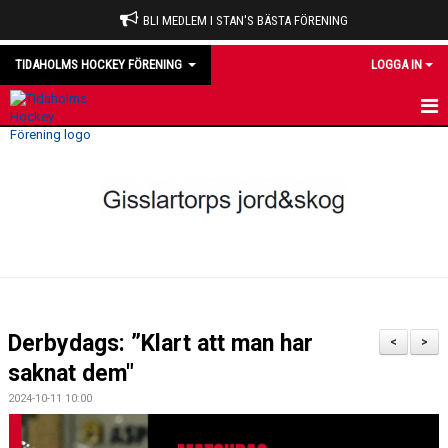
BLI MEDLEM I STAN'S BÄSTA FÖRENING
TIDAHOLMS HOCKEY FÖRENING
LOGGA IN
HEM
NYHETER
VÅRA LAG
OM KLUBBEN
KALENDER
Derbydags: ”Klart att man har
<
>
MATCHER
saknat dem"
2024-10-11 10:00
DOMARE