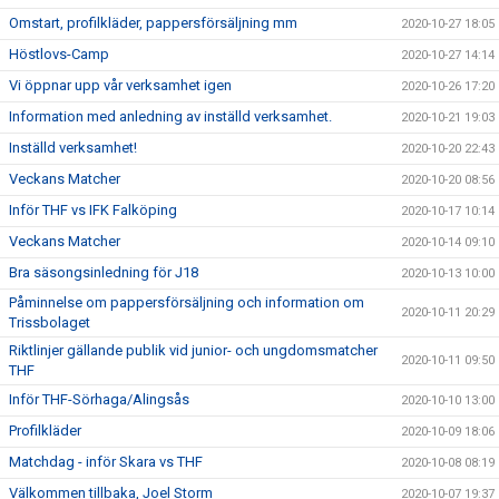
Omstart, profilkläder, pappersförsäljning mm
2020-10-27 18:05
Höstlovs-Camp
2020-10-27 14:14
Vi öppnar upp vår verksamhet igen
2020-10-26 17:20
Information med anledning av inställd verksamhet.
2020-10-21 19:03
Inställd verksamhet!
2020-10-20 22:43
Veckans Matcher
2020-10-20 08:56
Inför THF vs IFK Falköping
2020-10-17 10:14
Veckans Matcher
2020-10-14 09:10
Bra säsongsinledning för J18
2020-10-13 10:00
Påminnelse om pappersförsäljning och information om
2020-10-11 20:29
Trissbolaget
Riktlinjer gällande publik vid junior- och ungdomsmatcher
2020-10-11 09:50
THF
Inför THF-Sörhaga/Alingsås
2020-10-10 13:00
Profilkläder
2020-10-09 18:06
Matchdag - inför Skara vs THF
2020-10-08 08:19
Välkommen tillbaka, Joel Storm
2020-10-07 19:37