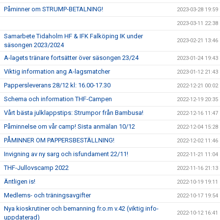
Påminner om STRUMP-BETALNING!
2023-03-28 19:59
2023-03-11 22:38
Samarbete Tidaholm HF & IFK Falköping IK under
2023-02-21 13:46
säsongen 2023/2024
A-lagets tränare fortsätter över säsongen 23/24
2023-01-24 19:43
Viktig information ang A-lagsmatcher
2023-01-12 21:43
Pappersleverans 28/12 kl: 16.00-17.30
2022-12-21 00:02
Schema och information THF-Campen
2022-12-19 20:35
Vårt bästa julklappstips: Strumpor från Bambusa!
2022-12-16 11:47
Påminnelse om vår camp! Sista anmälan 10/12
2022-12-04 15:28
PÅMINNER OM PAPPERSBESTÄLLNING!
2022-12-02 11:46
Invigning av ny sarg och isfundament 22/11!
2022-11-21 11:04
THF-Jullovscamp 2022
2022-11-16 21:13
Äntligen is!
2022-10-19 19:11
Medlems- och träningsavgifter
2022-10-17 19:54
Nya kioskrutiner och bemanning fr.o.m v.42 (viktig info-
2022-10-12 16:41
uppdaterad)