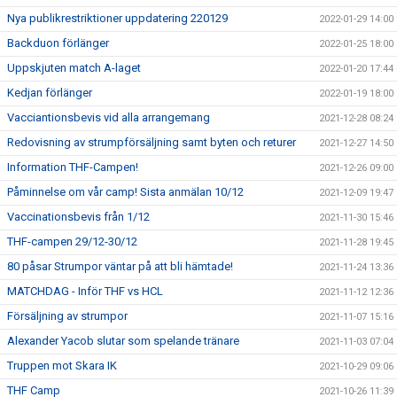
Nya publikrestriktioner uppdatering 220129
2022-01-29 14:00
Backduon förlänger
2022-01-25 18:00
Uppskjuten match A-laget
2022-01-20 17:44
Kedjan förlänger
2022-01-19 18:00
Vacciantionsbevis vid alla arrangemang
2021-12-28 08:24
Redovisning av strumpförsäljning samt byten och returer
2021-12-27 14:50
Information THF-Campen!
2021-12-26 09:00
Påminnelse om vår camp! Sista anmälan 10/12
2021-12-09 19:47
Vaccinationsbevis från 1/12
2021-11-30 15:46
THF-campen 29/12-30/12
2021-11-28 19:45
80 påsar Strumpor väntar på att bli hämtade!
2021-11-24 13:36
MATCHDAG - Inför THF vs HCL
2021-11-12 12:36
Försäljning av strumpor
2021-11-07 15:16
Alexander Yacob slutar som spelande tränare
2021-11-03 07:04
Truppen mot Skara IK
2021-10-29 09:06
THF Camp
2021-10-26 11:39