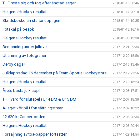
THF reste sig och tog efterlängtad seger
2018-01-15 08:46
Helgens Hockey resultat
2018-01-14 20:10
Skridskoskolan startar upp igen
2018-01-14 10:35
Fotskäl på besök
2018-01-12 16:16
Helgens Hockey resultat
2018-01-08 19:30
Bemanning under jullovet
2017-12-21 09:34
Utlämning av fotografier
2017-12-20 15:56
Derby dags!!
2017-12-15 13:46
Julklappsdag 16 december på Team Sportia Hockeystore
2017-12-12 21:56
Helgens Hockey resultat
2017-12-10 18:23
Årets bästa julklapp!
2017-12-08 17:51
THF värd för slutspel i U14 DM & U15 DM
2017-12-07 18:30
A-laget kör på i fortsättningstrean
2017-12-07 18:22
12 620 kr Cancerfonden
2017-12-05 20:34
Helgens Hockey resultat
2017-12-03 20:44
Försäljning av toa-papper fortsätter
2017-11-29 14:54