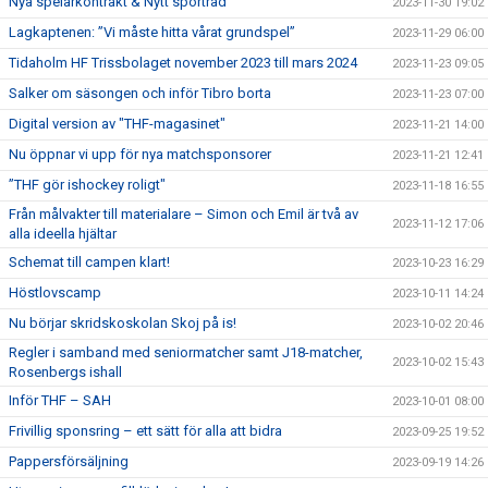
Nya spelarkontrakt & Nytt sportråd
2023-11-30 19:02
Lagkaptenen: ”Vi måste hitta vårat grundspel”
2023-11-29 06:00
Tidaholm HF Trissbolaget november 2023 till mars 2024
2023-11-23 09:05
Salker om säsongen och inför Tibro borta
2023-11-23 07:00
Digital version av "THF-magasinet"
2023-11-21 14:00
Nu öppnar vi upp för nya matchsponsorer
2023-11-21 12:41
”THF gör ishockey roligt"
2023-11-18 16:55
Från målvakter till materialare – Simon och Emil är två av
2023-11-12 17:06
alla ideella hjältar
Schemat till campen klart!
2023-10-23 16:29
Höstlovscamp
2023-10-11 14:24
Nu börjar skridskoskolan Skoj på is!
2023-10-02 20:46
Regler i samband med seniormatcher samt J18-matcher,
2023-10-02 15:43
Rosenbergs ishall
Inför THF – SAH
2023-10-01 08:00
Frivillig sponsring – ett sätt för alla att bidra
2023-09-25 19:52
Pappersförsäljning
2023-09-19 14:26