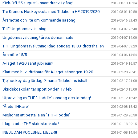
Kick-Off 25 augusti - snart drar vi i gång!
2019-08-13 16:34
Tre Kronors Hockeyskola med Tidaholm HF 2019/2020
2019-08-01 10:50
Årsmötet och lite om kommande säsong
2019-05-16 21:43
THF Ungdomsavslutning
2019-04-07 23:40
Ungdomsavslutning/ årets domarinsats
2019-04-07 14:00
THF Ungdomsavslutning idag söndag 13:00 Idrottshallen
2019-04-07 09:29
Årsmöte 15/5
2019-04-06 14:54
A-laget 19/20 samt jubileum!
2019-03-19 16:57
Klart med huvudtränare för A-laget säsongen 19-20
2019-02-28 20:41
Tjejhockey-dag lördag 9 mars i Tidaholms ishall
2019-02-17 21:00
Skridskoskolan tar sportlov den 17 feb
2019-02-13 13:08
Utprovning av THF "Hoddie" onsdag och torsdag!
2019-02-12 18:42
"Årets THF:are"
2019-02-08 15:42
Möjlighet att beställa en "THF-Hoddie"
2019-01-29 20:30
Idag startar THF skridskoskola !
2019-01-13 09:15
INBJUDAN POOLSPEL TJEJER!!
2019-01-08 14:54