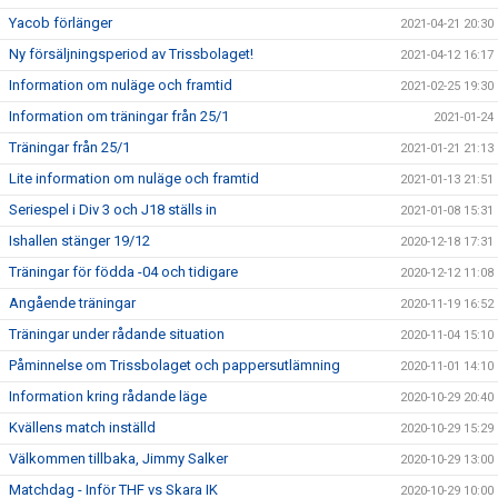
Yacob förlänger
2021-04-21 20:30
Ny försäljningsperiod av Trissbolaget!
2021-04-12 16:17
Information om nuläge och framtid
2021-02-25 19:30
Information om träningar från 25/1
2021-01-24
Träningar från 25/1
2021-01-21 21:13
Lite information om nuläge och framtid
2021-01-13 21:51
Seriespel i Div 3 och J18 ställs in
2021-01-08 15:31
Ishallen stänger 19/12
2020-12-18 17:31
Träningar för födda -04 och tidigare
2020-12-12 11:08
Angående träningar
2020-11-19 16:52
Träningar under rådande situation
2020-11-04 15:10
Påminnelse om Trissbolaget och pappersutlämning
2020-11-01 14:10
Information kring rådande läge
2020-10-29 20:40
Kvällens match inställd
2020-10-29 15:29
Välkommen tillbaka, Jimmy Salker
2020-10-29 13:00
Matchdag - Inför THF vs Skara IK
2020-10-29 10:00