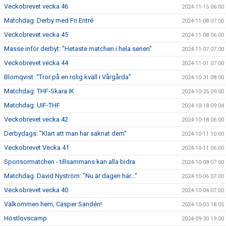
Veckobrevet vecka 46
2024-11-15 06:00
Matchdag: Derby med Fri Entré
2024-11-08 07:00
Veckobrevet vecka 45
2024-11-08 06:00
Masse inför derbyt: "Hetaste matchen i hela serien"
2024-11-07 07:00
Veckobrevet vecka 44
2024-11-01 07:00
Blomqvist: "Tror på en rolig kväll i Vårgårda"
2024-10-31 08:00
Matchdag: THF-Skara IK
2024-10-25 09:00
Matchdag: UIF-THF
2024-10-18 09:04
Veckobrevet vecka 42
2024-10-18 06:00
Derbydags: ”Klart att man har saknat dem"
2024-10-11 10:00
Veckobrevet Vecka 41
2024-10-11 06:00
Sponsormatchen - tillsammans kan alla bidra
2024-10-08 07:00
Matchdag: David Nyström: ”Nu är dagen här..."
2024-10-06 07:00
Veckobrevet vecka 40
2024-10-04 07:00
Välkommen hem, Casper Sandén!
2024-10-03 18:05
Höstlovscamp
2024-09-30 19:00