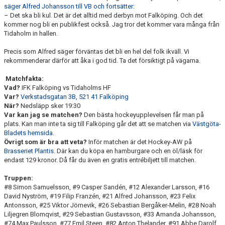
säger Alfred Johansson till VB och fortsätter:
– Det ska bli kul. Det är det alltid med derbyn mot Falköping. Och det
kommer nog bli en publikfest också. Jag tror det kommer vara många från
Tidaholm in hallen.
Precis som Alfred säger förväntas det bli en hel del folk ikväll. Vi
rekommenderar därför att åka i god tid. Ta det försiktigt på vägarna.
Matchfakta:
Vad?
IFK Falköping vs Tidaholms HF
Var?
Verkstadsgatan 3B, 521 41 Falköping
När?
Nedsläpp sker 19:30
Var kan jag se matchen?
Den bästa hockeyupplevelsen får man på
plats. Kan man inte ta sig till Falköping går det att se matchen via
Västgöta-
Bladets hemsida.
Övrigt som är bra att veta?
Inför matchen är det Hockey-AW på
Brasseriet Plantis
. Där kan du köpa en hamburgare och en öl/läsk för
endast 129 kronor. Då får du även en gratis entrébiljett till matchen.
Truppen:
#8 Simon Samuelsson, #9 Casper Sandén, #12 Alexander Larsson, #16
David Nyström, #19 Filip Franzén, #21 Alfred Johansson, #23 Felix
Antonsson, #25 Viktor Jörnevik, #26 Sebastian Bergåker-Melin, #28 Noah
Liljegren Blomqvist, #29 Sebastian Gustavsson, #33 Amanda Johansson,
#74 Max Paulsson, #77 Emil Steen, #82 Anton Thelander, #91 Abbe Darolf,