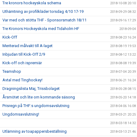
Tre kronors hockeyskola schema
2018-10-08 20:10
Uthämtning av profilkläder torsdag 4/10 17-19
2018-09-29 08:32
Var med och stötta THF - Sponsorsmatch 18/11
2018-09-16 17:29
Tre Kronors Hockeyskola med Tidaholm HF
2018-09-04
Kick-Off
2018-08-23 16:24
Meriterad målvakt till A-laget
2018-08-19 19:53
Inbjudan till Kick-Off 2/9
2018-08-12 13:22
Kick-off och ispremiär
2018-08-08 19:39
Teamshop
2018-07-04 20:39
Avtal med Tinghockey!
2018-06-21 16:24
Dragningslista Maj, Trissbolaget
2018-05-28 08:15
Årsmötet och lite om kommande säsong
2018-05-20 14:18
Prisregn på THF:s ungdomsavslutning
2018-04-06 16:08
Ungdomsavslutning!
2018-03-21 20:25
2018-03-18 14:32
Utlämning av toapappersbeställning
2018-03-13 21:46