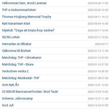
Välkommen hem, Arvid Leremar
2025-05-30 17:20
THF:s midsommarlotteri
2025-05-05 16:43
Thomas Högberg Memorial Trophy
2025-04-11 14:12
Nytt tränarteam klart
2025-04-04 16:00
Siljehult: ”Dags att knyta ihop säcken”
2025-03-17 10:34
50/50 Lotteri
2025-02-17 15:56
Hemsidan är tillbaka!
2025-02-17
Välkomna till årsfest
2025-01-15 11:09
Matchdag: THF–Ulricehamn
2025-01-12 07:00
Matchdag: THF–Skara
2025-01-10 07:00
Veckobrev vecka 2
2025-01-10 06:00
Matchdag: Munkedal–THF
2025-01-08 07:00
Gott Nytt År!
2024-12-31 12:20
25 000 till Barncancerfonden: Stort Tack!
2024-12-29 14:45
Schema: Jullovscamp
2024-12-27 11:28
God Jul!
2024-12-24 07:00