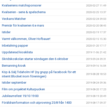
Kvalseriens matchsponsorer
2020-02-27 11:49
Kvalserien - serie & spelschema
2020-02-25 13:37
Veckans Matcher
2020-02-24 09:03
Premiär för kvalserien 6:e mars
2020-02-20 08:45
Istider
2020-02-19 17:37
Varmt välkommen, Oliver Hofbauer!
2020-02-15 15:30
Inbetalning papper
2020-01-20 17:17
Uppdaterad kiosklista
2019-11-06 21:42
Skridskoskolan startar söndagen den 6 oktober
2019-09-24 09:31
Bemanning kiosk
2019-09-16 16:04
Köp & Sälj Tidaholm HF (ny grupp på facebook för ett
2019-08-28 18:53
internt Blocket inom föreningen)
Istider september
2019-08-24 09:36
Film om projektet Kulturpucken
2019-08-20 17:23
Jubileumsfest 19/10 19:00
2019-08-19 20:49
Föräldrainformation och utprovning 25/8 från 1400
2019-08-17 09:37