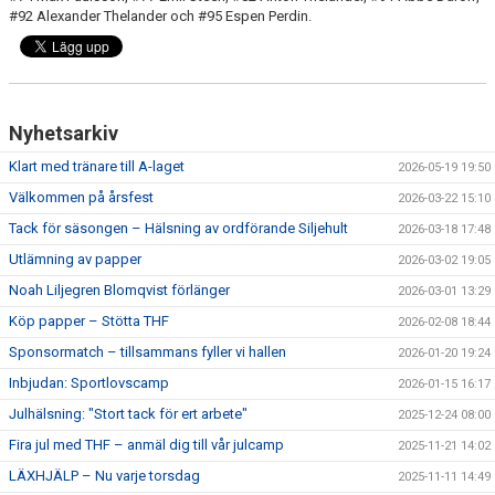
#92 Alexander Thelander och #95 Espen Perdin.
Nyhetsarkiv
Klart med tränare till A-laget
2026-05-19 19:50
Välkommen på årsfest
2026-03-22 15:10
Tack för säsongen – Hälsning av ordförande Siljehult
2026-03-18 17:48
Utlämning av papper
2026-03-02 19:05
Noah Liljegren Blomqvist förlänger
2026-03-01 13:29
Köp papper – Stötta THF
2026-02-08 18:44
Sponsormatch – tillsammans fyller vi hallen
2026-01-20 19:24
Inbjudan: Sportlovscamp
2026-01-15 16:17
Julhälsning: "Stort tack för ert arbete"
2025-12-24 08:00
Fira jul med THF – anmäl dig till vår julcamp
2025-11-21 14:02
LÄXHJÄLP – Nu varje torsdag
2025-11-11 14:49