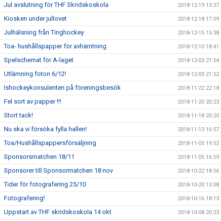
Jul avslutning för THF Skridskoskola
2018-12-19 13:37
Kiosken under jullovet
2018-12-18 17:09
Julhälsning från Tinghockey
2018-12-15 15:38
Toa- hushållspapper för avhämtning
2018-12-10 18:41
Spelschemat för A-laget
2018-12-03 21:54
Utlämning foton 6/12!
2018-12-03 21:52
Ishockeykonsulenten på föreningsbesök
2018-11-22 22:18
Fel sort av papper !!!
2018-11-20 20:23
Stort tack!
2018-11-18 20:20
Nu ska vi försöka fylla hallen!
2018-11-13 16:57
Toa/Hushållspappersförsäljning
2018-11-05 19:52
Sponsorsmatchen 18/11
2018-11-05 16:59
Sponsorer till Sponsormatchen 18 nov
2018-10-22 18:56
Tider för fotografering 25/10
2018-10-20 13:08
Fotografering!
2018-10-16 18:13
Uppstart av THF skridskoskola 14 okt
2018-10-08 20:23