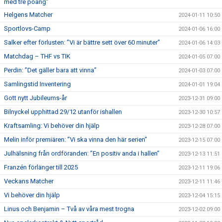
med tre poäng”
Helgens Matcher
2024-01-11 10:50
Sportlovs-Camp
2024-01-06 16:00
Salker efter förlusten: ”Vi är bättre sett över 60 minuter”
2024-01-06 14:03
Matchdag – THF vs TIK
2024-01-05 07:00
Perdin: ”Det gäller bara att vinna”
2024-01-03 07:00
Samlingstid Inventering
2024-01-01 19:04
Gott nytt Jubileums-år
2023-12-31 09:00
Bilnyckel upphittad 29/12 utanför ishallen
2023-12-30 10:57
Kraftsamling: Vi behöver din hjälp
2023-12-28 07:00
Melin inför premiären: ”Vi ska vinna den här serien”
2023-12-15 07:00
Julhälsning från ordföranden: ”En positiv anda i hallen”
2023-12-13 11:51
Franzén förlänger till 2025
2023-12-11 19:06
Veckans Matcher
2023-12-11 11:46
Vi behöver din hjälp
2023-12-04 15:15
Linus och Benjamin – Två av våra mest trogna
2023-12-02 09:00