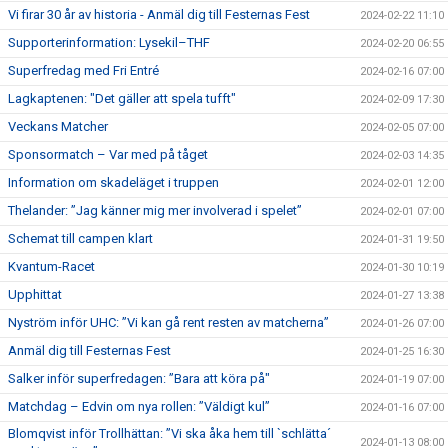
Vi firar 30 år av historia - Anmäl dig till Festernas Fest
2024-02-22 11:10
Supporterinformation: Lysekil–THF
2024-02-20 06:55
Superfredag med Fri Entré
2024-02-16 07:00
Lagkaptenen: "Det gäller att spela tufft"
2024-02-09 17:30
Veckans Matcher
2024-02-05 07:00
Sponsormatch – Var med på tåget
2024-02-03 14:35
Information om skadeläget i truppen
2024-02-01 12:00
Thelander: ”Jag känner mig mer involverad i spelet”
2024-02-01 07:00
Schemat till campen klart
2024-01-31 19:50
Kvantum-Racet
2024-01-30 10:19
Upphittat
2024-01-27 13:38
Nyström inför UHC: ”Vi kan gå rent resten av matcherna”
2024-01-26 07:00
Anmäl dig till Festernas Fest
2024-01-25 16:30
Salker inför superfredagen: ”Bara att köra på"
2024-01-19 07:00
Matchdag – Edvin om nya rollen: ”Väldigt kul”
2024-01-16 07:00
Blomqvist inför Trollhättan: ”Vi ska åka hem till `schlätta´
2024-01-13 08:00