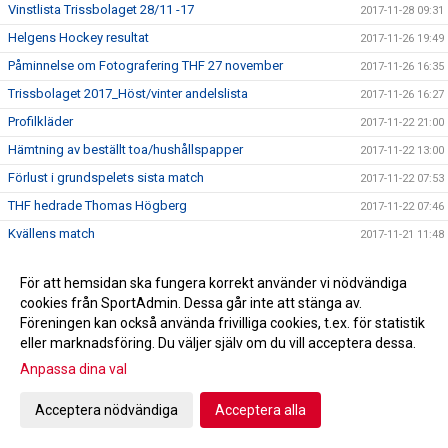
Vinstlista Trissbolaget 28/11 -17
2017-11-28 09:31
Helgens Hockey resultat
2017-11-26 19:49
Påminnelse om Fotografering THF 27 november
2017-11-26 16:35
Trissbolaget 2017_Höst/vinter andelslista
2017-11-26 16:27
Profilkläder
2017-11-22 21:00
Hämtning av beställt toa/hushållspapper
2017-11-22 13:00
Förlust i grundspelets sista match
2017-11-22 07:53
THF hedrade Thomas Högberg
2017-11-22 07:46
Kvällens match
2017-11-21 11:48
Bra första period i Skara
2017-11-20 13:17
För att hemsidan ska fungera korrekt använder vi nödvändiga
Helgens Hockey resultat
2017-11-19 22:21
cookies från SportAdmin. Dessa går inte att stänga av.
Tung kväll för THF
2017-11-15 11:24
Föreningen kan också använda frivilliga cookies, t.ex. för statistik
eller marknadsföring. Du väljer själv om du vill acceptera dessa.
Matchkväll
2017-11-14 08:05
Anpassa dina val
Förlust i Fotskäl
2017-11-13 08:05
Helgens Hockey resultat
2017-11-12 16:48
Acceptera nödvändiga
Acceptera alla
Ny rinkavdelare
2017-11-12 10:34