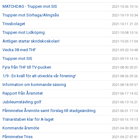
MATCHDAG - Truppen mot SIS
2021-10-26 10:16
Truppen mot Sörhaga/Alingsås
2021-10-19 10:34
Trissbolaget
2021-10-11 21:23
Truppen mot Lidköping
2021-10-08 10:16
Äntligen startar skridskoskolan!
2021-10-05 17:04
Vecka 38 med THF
2021-09-20 10:48
Truppen mot SIS
2021-09-19 14:16
Fyra från THF till TV-pucken
2021-08-30 20:01
1/9 - En kväll för att utveckla vår förening!
2021-08-26 09:26
Information om kommande säsong
2021-08-18 09:57
Rapport från Årsmötet
2021-06-17 14:52
Jubileumstävling golf
2021-06-13 16:21
Påminnelse Årsmöte samt förslag till stadgeändring
2021-06-01 17:14
Tränarstaben klar för A-laget
2021-05-16 19:13
Kommande årsmöte
2021-04-30 08:33
Påminnelse Triss
2021-04-27 07:41