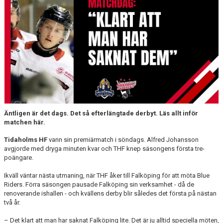
MEDLEM
KIOSKEN
THF UNGDOMSPOLICY - RÖDA TRÅD
PROFILKLÄDER
BILDGALLERI
TRISSBOLAGET
Äntligen är det dags. Det så efterlängtade derbyt. Läs allt inför
matchen här.
DOKUMENT
Tidaholms HF
vann sin premiärmatch i söndags. Alfred Johansson
avgjorde med dryga minuten kvar och THF knep säsongens första tre-
ALLMÄNHETENS ÅKNING
poängare.
FÖRSÄKRING
Ikväll väntar nästa utmaning, när THF åker till Falköping för att möta Blue
Riders. Förra säsongen pausade Falköping sin verksamhet - då de
renoverande ishallen - och kvällens derby blir således det första på nästan
två år.
– Det klart att man har saknat Falköping lite. Det är ju alltid speciella möten,