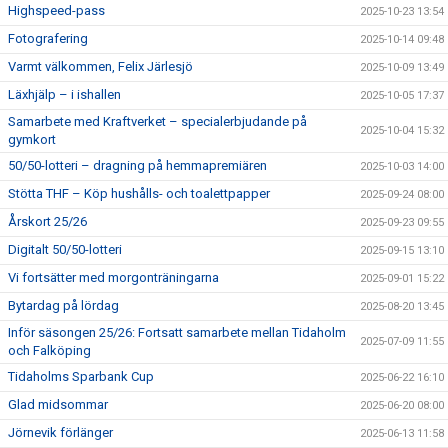
Highspeed-pass
2025-10-23 13:54
Fotografering
2025-10-14 09:48
Varmt välkommen, Felix Järlesjö
2025-10-09 13:49
Läxhjälp – i ishallen
2025-10-05 17:37
Samarbete med Kraftverket – specialerbjudande på
2025-10-04 15:32
gymkort
50/50-lotteri – dragning på hemmapremiären
2025-10-03 14:00
Stötta THF – Köp hushålls- och toalettpapper
2025-09-24 08:00
Årskort 25/26
2025-09-23 09:55
Digitalt 50/50-lotteri
2025-09-15 13:10
Vi fortsätter med morgonträningarna
2025-09-01 15:22
Bytardag på lördag
2025-08-20 13:45
Inför säsongen 25/26: Fortsatt samarbete mellan Tidaholm
2025-07-09 11:55
och Falköping
Tidaholms Sparbank Cup
2025-06-22 16:10
Glad midsommar
2025-06-20 08:00
Jörnevik förlänger
2025-06-13 11:58