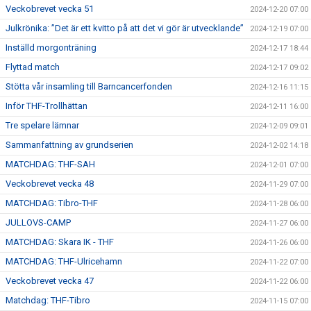
Veckobrevet vecka 51
2024-12-20 07:00
Julkrönika: ”Det är ett kvitto på att det vi gör är utvecklande”
2024-12-19 07:00
Inställd morgonträning
2024-12-17 18:44
Flyttad match
2024-12-17 09:02
Stötta vår insamling till Barncancerfonden
2024-12-16 11:15
Inför THF-Trollhättan
2024-12-11 16:00
Tre spelare lämnar
2024-12-09 09:01
Sammanfattning av grundserien
2024-12-02 14:18
MATCHDAG: THF-SAH
2024-12-01 07:00
Veckobrevet vecka 48
2024-11-29 07:00
MATCHDAG: Tibro-THF
2024-11-28 06:00
JULLOVS-CAMP
2024-11-27 06:00
MATCHDAG: Skara IK - THF
2024-11-26 06:00
MATCHDAG: THF-Ulricehamn
2024-11-22 07:00
Veckobrevet vecka 47
2024-11-22 06:00
Matchdag: THF-Tibro
2024-11-15 07:00