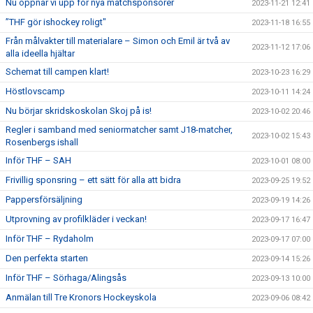
Nu öppnar vi upp för nya matchsponsorer
2023-11-21 12:41
”THF gör ishockey roligt"
2023-11-18 16:55
Från målvakter till materialare – Simon och Emil är två av
2023-11-12 17:06
alla ideella hjältar
Schemat till campen klart!
2023-10-23 16:29
Höstlovscamp
2023-10-11 14:24
Nu börjar skridskoskolan Skoj på is!
2023-10-02 20:46
Regler i samband med seniormatcher samt J18-matcher,
2023-10-02 15:43
Rosenbergs ishall
Inför THF – SAH
2023-10-01 08:00
Frivillig sponsring – ett sätt för alla att bidra
2023-09-25 19:52
Pappersförsäljning
2023-09-19 14:26
Utprovning av profilkläder i veckan!
2023-09-17 16:47
Inför THF – Rydaholm
2023-09-17 07:00
Den perfekta starten
2023-09-14 15:26
Inför THF – Sörhaga/Alingsås
2023-09-13 10:00
Anmälan till Tre Kronors Hockeyskola
2023-09-06 08:42