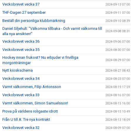
Veckobrevet vecka 37
2024-09-13 07:00
THF-Dagen 27 september
2024-09-11 07:00
Beställ din personliga klubbmärkning
2024-09-10 08:39
Daniel Siljehult: "Välkomna tillbaka - Och varmt välkomna till
2024-09-08 08:31
alla nya ansikten!"
Veckobrevet vecka 36
2024-09-06 07:00
Veckobrevet vecka 35
2024-08-30 07:00
Hockey innan frukost? Nu erbjuder vi frivilliga
2024-08-29 07:00
morgonträningar
Nytt kioskschema
2024-08-27 08:43
Veckobrevet vecka 34
2024-08-23 07:00
Varmt välkommen, Filip Antonsson
2024-08-19 17:59
Veckobrevet vecka 33
2024-08-16 07:00
Varmt välkommen, Simon Samuelsson!
2024-08-15 16:00
Prova på världens roligaste idrott
2024-08-15 10:49
Från U till A: Tre nya kontrakt
2024-08-13 18:09
Veckobrevet vecka 32
2024-08-09 07:00