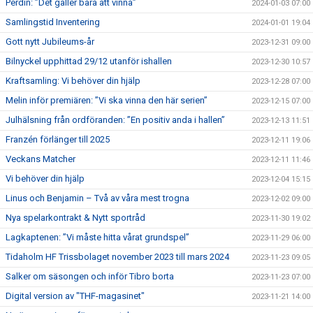
Perdin: ”Det gäller bara att vinna”
2024-01-03 07:00
Samlingstid Inventering
2024-01-01 19:04
Gott nytt Jubileums-år
2023-12-31 09:00
Bilnyckel upphittad 29/12 utanför ishallen
2023-12-30 10:57
Kraftsamling: Vi behöver din hjälp
2023-12-28 07:00
Melin inför premiären: ”Vi ska vinna den här serien”
2023-12-15 07:00
Julhälsning från ordföranden: ”En positiv anda i hallen”
2023-12-13 11:51
Franzén förlänger till 2025
2023-12-11 19:06
Veckans Matcher
2023-12-11 11:46
Vi behöver din hjälp
2023-12-04 15:15
Linus och Benjamin – Två av våra mest trogna
2023-12-02 09:00
Nya spelarkontrakt & Nytt sportråd
2023-11-30 19:02
Lagkaptenen: ”Vi måste hitta vårat grundspel”
2023-11-29 06:00
Tidaholm HF Trissbolaget november 2023 till mars 2024
2023-11-23 09:05
Salker om säsongen och inför Tibro borta
2023-11-23 07:00
Digital version av "THF-magasinet"
2023-11-21 14:00