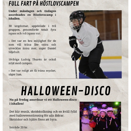
MEDLEM
KIOSKEN
THF UNGDOMSPOLICY - RÖDA TRÅD
PROFILKLÄDER
BILDGALLERI
TRISSBOLAGET
DOKUMENT
ALLMÄNHETENS ÅKNING
FÖRSÄKRING