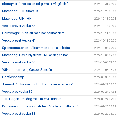
Blomqvist: "Tror på en rolig kväll i Vårgårda"
2024-10-31 08:00
Matchdag: THF-Skara IK
2024-10-25 09:00
Matchdag: UIF-THF
2024-10-18 09:04
Veckobrevet vecka 42
2024-10-18 06:00
Derbydags: ”Klart att man har saknat dem"
2024-10-11 10:00
Veckobrevet Vecka 41
2024-10-11 06:00
Sponsormatchen - tillsammans kan alla bidra
2024-10-08 07:00
Matchdag: David Nyström: ”Nu är dagen här..."
2024-10-06 07:00
Veckobrevet vecka 40
2024-10-04 07:00
Välkommen hem, Casper Sandén!
2024-10-03 18:05
Höstlovscamp
2024-09-30 19:00
Jörnevik: ”Intresset runt THF är på en egen nivå”
2024-09-27 08:00
Veckobrev vecka 39
2024-09-27 07:34
THF-Dagen - en dag man inte vill missa!
2024-09-24 07:00
Paulsson inför första matchen: "Gäller att hitta rätt"
2024-09-20 08:52
Veckobrevet vecka 38
2024-09-20 06:00