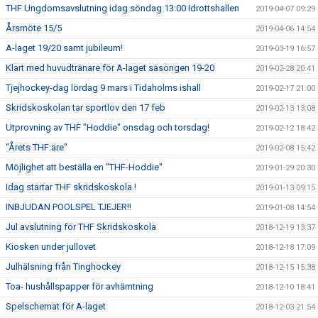
THF Ungdomsavslutning idag söndag 13:00 Idrottshallen
2019-04-07 09:29
Årsmöte 15/5
2019-04-06 14:54
A-laget 19/20 samt jubileum!
2019-03-19 16:57
Klart med huvudtränare för A-laget säsongen 19-20
2019-02-28 20:41
Tjejhockey-dag lördag 9 mars i Tidaholms ishall
2019-02-17 21:00
Skridskoskolan tar sportlov den 17 feb
2019-02-13 13:08
Utprovning av THF "Hoddie" onsdag och torsdag!
2019-02-12 18:42
"Årets THF:are"
2019-02-08 15:42
Möjlighet att beställa en "THF-Hoddie"
2019-01-29 20:30
Idag startar THF skridskoskola !
2019-01-13 09:15
INBJUDAN POOLSPEL TJEJER!!
2019-01-08 14:54
Jul avslutning för THF Skridskoskola
2018-12-19 13:37
Kiosken under jullovet
2018-12-18 17:09
Julhälsning från Tinghockey
2018-12-15 15:38
Toa- hushållspapper för avhämtning
2018-12-10 18:41
Spelschemat för A-laget
2018-12-03 21:54