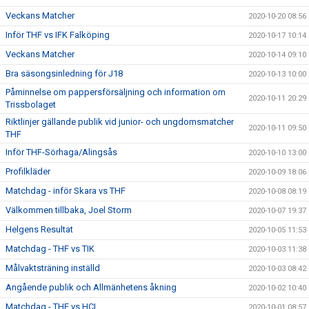
Veckans Matcher
2020-10-20 08:56
Inför THF vs IFK Falköping
2020-10-17 10:14
Veckans Matcher
2020-10-14 09:10
Bra säsongsinledning för J18
2020-10-13 10:00
Påminnelse om pappersförsäljning och information om
2020-10-11 20:29
Trissbolaget
Riktlinjer gällande publik vid junior- och ungdomsmatcher
2020-10-11 09:50
THF
Inför THF-Sörhaga/Alingsås
2020-10-10 13:00
Profilkläder
2020-10-09 18:06
Matchdag - inför Skara vs THF
2020-10-08 08:19
Välkommen tillbaka, Joel Storm
2020-10-07 19:37
Helgens Resultat
2020-10-05 11:53
Matchdag - THF vs TIK
2020-10-03 11:38
Målvaktsträning inställd
2020-10-03 08:42
Angående publik och Allmänhetens åkning
2020-10-02 10:40
Matchdag - THF vs HCL
2020-10-01 08:57