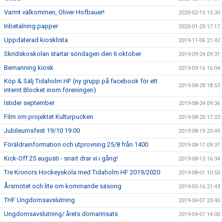
Varmt välkommen, Oliver Hofbauer!
2020-02-15 15:30
Inbetalning papper
2020-01-20 17:17
Uppdaterad kiosklista
2019-11-06 21:42
Skridskoskolan startar söndagen den 6 oktober
2019-09-24 09:31
Bemanning kiosk
2019-09-16 16:04
Köp & Sälj Tidaholm HF (ny grupp på facebook för ett
2019-08-28 18:53
internt Blocket inom föreningen)
Istider september
2019-08-24 09:36
Film om projektet Kulturpucken
2019-08-20 17:23
Jubileumsfest 19/10 19:00
2019-08-19 20:49
Föräldrainformation och utprovning 25/8 från 1400
2019-08-17 09:37
Kick-Off 25 augusti - snart drar vi i gång!
2019-08-13 16:34
Tre Kronors Hockeyskola med Tidaholm HF 2019/2020
2019-08-01 10:50
Årsmötet och lite om kommande säsong
2019-05-16 21:43
THF Ungdomsavslutning
2019-04-07 23:40
Ungdomsavslutning/ årets domarinsats
2019-04-07 14:00