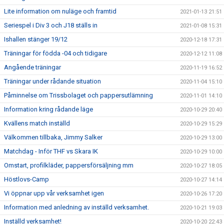
Lite information om nuläge och framtid
2021-01-13 21:51
Seriespel i Div 3 och J18 ställs in
2021-01-08 15:31
Ishallen stänger 19/12
2020-12-18 17:31
Träningar för födda -04 och tidigare
2020-12-12 11:08
Angående träningar
2020-11-19 16:52
Träningar under rådande situation
2020-11-04 15:10
Påminnelse om Trissbolaget och pappersutlämning
2020-11-01 14:10
Information kring rådande läge
2020-10-29 20:40
Kvällens match inställd
2020-10-29 15:29
Välkommen tillbaka, Jimmy Salker
2020-10-29 13:00
Matchdag - Inför THF vs Skara IK
2020-10-29 10:00
Omstart, profilkläder, pappersförsäljning mm
2020-10-27 18:05
Höstlovs-Camp
2020-10-27 14:14
Vi öppnar upp vår verksamhet igen
2020-10-26 17:20
Information med anledning av inställd verksamhet.
2020-10-21 19:03
Inställd verksamhet!
2020-10-20 22:43