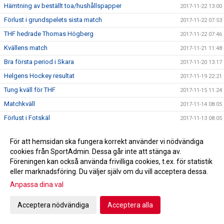
Hämtning av beställt toa/hushållspapper
2017-11-22 13:00
Förlust i grundspelets sista match
2017-11-22 07:53
THF hedrade Thomas Högberg
2017-11-22 07:46
Kvällens match
2017-11-21 11:48
Bra första period i Skara
2017-11-20 13:17
Helgens Hockey resultat
2017-11-19 22:21
Tung kväll för THF
2017-11-15 11:24
Matchkväll
2017-11-14 08:05
Förlust i Fotskäl
2017-11-13 08:05
Helgens Hockey resultat
2017-11-12 16:48
För att hemsidan ska fungera korrekt använder vi nödvändiga
Ny rinkavdelare
2017-11-12 10:34
cookies från SportAdmin. Dessa går inte att stänga av.
Fotskäl nästa
2017-11-10 13:14
Föreningen kan också använda frivilliga cookies, t.ex. för statistik
eller marknadsföring. Du väljer själv om du vill acceptera dessa.
Ny utprovning av profilkläder 7/11!
2017-11-06 16:56
Anpassa dina val
THF studsade tillbaka
2017-11-06 07:52
Helgens Hockey resultat
2017-11-05 21:44
Acceptera nödvändiga
Acceptera alla
Derby fredag !
2017-11-03 13:38