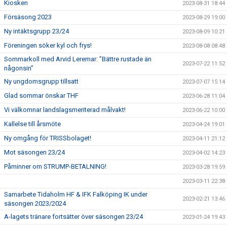
Kiosken
2023-08-31 18:44
Försäsong 2023
2023-08-29 19:00
Ny intäktsgrupp 23/24
2023-08-09 10:21
Föreningen söker kyl och frys!
2023-08-08 08:48
Sommarkoll med Arvid Leremar: ”Bättre rustade än
2023-07-22 11:52
någonsin”
Ny ungdomsgrupp tillsatt
2023-07-07 15:14
Glad sommar önskar THF
2023-06-28 11:04
Vi välkomnar landslagsmeriterad målvakt!
2023-06-22 10:00
Kallelse till årsmöte
2023-04-24 19:01
Ny omgång för TRISSbolaget!
2023-04-11 21:12
Mot säsongen 23/24
2023-04-02 14:23
Påminner om STRUMP-BETALNING!
2023-03-28 19:59
2023-03-11 22:38
Samarbete Tidaholm HF & IFK Falköping IK under
2023-02-21 13:46
säsongen 2023/2024
A-lagets tränare fortsätter över säsongen 23/24
2023-01-24 19:43