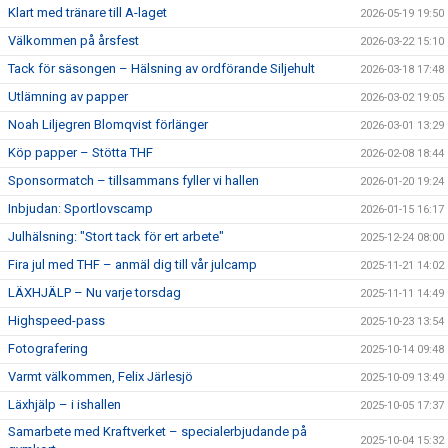
Klart med tränare till A-laget
2026-05-19 19:50
Välkommen på årsfest
2026-03-22 15:10
Tack för säsongen – Hälsning av ordförande Siljehult
2026-03-18 17:48
Utlämning av papper
2026-03-02 19:05
Noah Liljegren Blomqvist förlänger
2026-03-01 13:29
Köp papper – Stötta THF
2026-02-08 18:44
Sponsormatch – tillsammans fyller vi hallen
2026-01-20 19:24
Inbjudan: Sportlovscamp
2026-01-15 16:17
Julhälsning: "Stort tack för ert arbete"
2025-12-24 08:00
Fira jul med THF – anmäl dig till vår julcamp
2025-11-21 14:02
LÄXHJÄLP – Nu varje torsdag
2025-11-11 14:49
Highspeed-pass
2025-10-23 13:54
Fotografering
2025-10-14 09:48
Varmt välkommen, Felix Järlesjö
2025-10-09 13:49
Läxhjälp – i ishallen
2025-10-05 17:37
Samarbete med Kraftverket – specialerbjudande på
2025-10-04 15:32