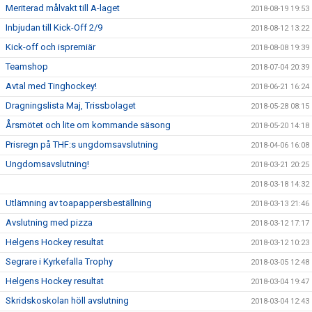
Meriterad målvakt till A-laget
2018-08-19 19:53
Inbjudan till Kick-Off 2/9
2018-08-12 13:22
Kick-off och ispremiär
2018-08-08 19:39
Teamshop
2018-07-04 20:39
Avtal med Tinghockey!
2018-06-21 16:24
Dragningslista Maj, Trissbolaget
2018-05-28 08:15
Årsmötet och lite om kommande säsong
2018-05-20 14:18
Prisregn på THF:s ungdomsavslutning
2018-04-06 16:08
Ungdomsavslutning!
2018-03-21 20:25
2018-03-18 14:32
Utlämning av toapappersbeställning
2018-03-13 21:46
Avslutning med pizza
2018-03-12 17:17
Helgens Hockey resultat
2018-03-12 10:23
Segrare i Kyrkefalla Trophy
2018-03-05 12:48
Helgens Hockey resultat
2018-03-04 19:47
Skridskoskolan höll avslutning
2018-03-04 12:43