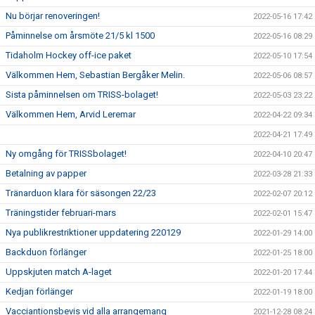
Nu börjar renoveringen!
2022-05-16 17:42
Påminnelse om årsmöte 21/5 kl 1500
2022-05-16 08:29
Tidaholm Hockey off-ice paket
2022-05-10 17:54
Välkommen Hem, Sebastian Bergåker Melin.
2022-05-06 08:57
Sista påminnelsen om TRISS-bolaget!
2022-05-03 23:22
Välkommen Hem, Arvid Leremar
2022-04-22 09:34
2022-04-21 17:49
Ny omgång för TRISSbolaget!
2022-04-10 20:47
Betalning av papper
2022-03-28 21:33
Tränarduon klara för säsongen 22/23
2022-02-07 20:12
Träningstider februari-mars
2022-02-01 15:47
Nya publikrestriktioner uppdatering 220129
2022-01-29 14:00
Backduon förlänger
2022-01-25 18:00
Uppskjuten match A-laget
2022-01-20 17:44
Kedjan förlänger
2022-01-19 18:00
Vacciantionsbevis vid alla arrangemang
2021-12-28 08:24