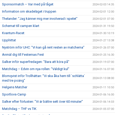
Sponsormatch – Var med på tåget
2024-02-03 14:35
Information om skadeläget i truppen
2024-02-01 12:00
Thelander: ”Jag känner mig mer involverad i spelet”
2024-02-01 07:00
Schemat till campen klart
2024-01-31 19:50
Kvantum-Racet
2024-01-30 10:19
Upphittat
2024-01-27 13:38
Nyström inför UHC: ”Vi kan gå rent resten av matcherna”
2024-01-26 07:00
Anmäl dig till Festernas Fest
2024-01-25 16:30
Salker inför superfredagen: ”Bara att köra på"
2024-01-19 07:00
Matchdag – Edvin om nya rollen: ”Väldigt kul”
2024-01-16 07:00
Blomqvist inför Trollhättan: ”Vi ska åka hem till `schlätta´
2024-01-13 08:00
med tre poäng”
Helgens Matcher
2024-01-11 10:50
Sportlovs-Camp
2024-01-06 16:00
Salker efter förlusten: ”Vi är bättre sett över 60 minuter”
2024-01-06 14:03
Matchdag – THF vs TIK
2024-01-05 07:00