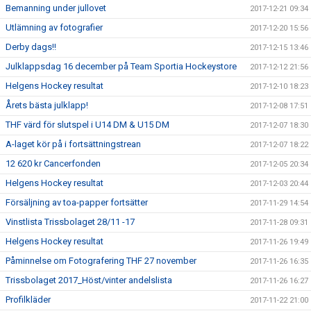
Bemanning under jullovet
2017-12-21 09:34
Utlämning av fotografier
2017-12-20 15:56
Derby dags!!
2017-12-15 13:46
Julklappsdag 16 december på Team Sportia Hockeystore
2017-12-12 21:56
Helgens Hockey resultat
2017-12-10 18:23
Årets bästa julklapp!
2017-12-08 17:51
THF värd för slutspel i U14 DM & U15 DM
2017-12-07 18:30
A-laget kör på i fortsättningstrean
2017-12-07 18:22
12 620 kr Cancerfonden
2017-12-05 20:34
Helgens Hockey resultat
2017-12-03 20:44
Försäljning av toa-papper fortsätter
2017-11-29 14:54
Vinstlista Trissbolaget 28/11 -17
2017-11-28 09:31
Helgens Hockey resultat
2017-11-26 19:49
Påminnelse om Fotografering THF 27 november
2017-11-26 16:35
Trissbolaget 2017_Höst/vinter andelslista
2017-11-26 16:27
Profilkläder
2017-11-22 21:00