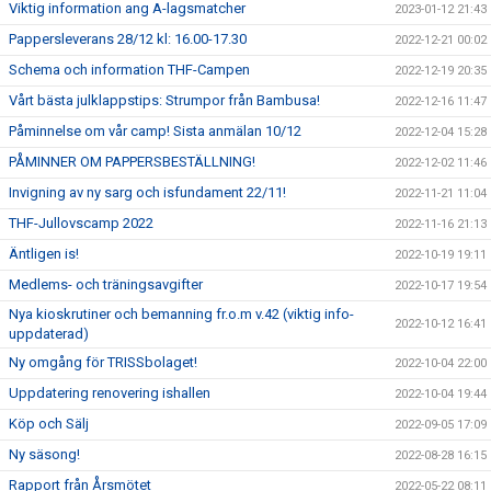
Viktig information ang A-lagsmatcher
2023-01-12 21:43
Pappersleverans 28/12 kl: 16.00-17.30
2022-12-21 00:02
Schema och information THF-Campen
2022-12-19 20:35
Vårt bästa julklappstips: Strumpor från Bambusa!
2022-12-16 11:47
Påminnelse om vår camp! Sista anmälan 10/12
2022-12-04 15:28
PÅMINNER OM PAPPERSBESTÄLLNING!
2022-12-02 11:46
Invigning av ny sarg och isfundament 22/11!
2022-11-21 11:04
THF-Jullovscamp 2022
2022-11-16 21:13
Äntligen is!
2022-10-19 19:11
Medlems- och träningsavgifter
2022-10-17 19:54
Nya kioskrutiner och bemanning fr.o.m v.42 (viktig info-
2022-10-12 16:41
uppdaterad)
Ny omgång för TRISSbolaget!
2022-10-04 22:00
Uppdatering renovering ishallen
2022-10-04 19:44
Köp och Sälj
2022-09-05 17:09
Ny säsong!
2022-08-28 16:15
Rapport från Årsmötet
2022-05-22 08:11