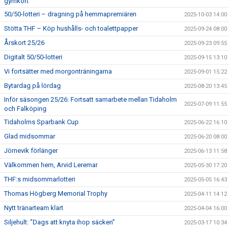
gymkort
50/50-lotteri – dragning på hemmapremiären
2025-10-03 14:00
Stötta THF – Köp hushålls- och toalettpapper
2025-09-24 08:00
Årskort 25/26
2025-09-23 09:55
Digitalt 50/50-lotteri
2025-09-15 13:10
Vi fortsätter med morgonträningarna
2025-09-01 15:22
Bytardag på lördag
2025-08-20 13:45
Inför säsongen 25/26: Fortsatt samarbete mellan Tidaholm
2025-07-09 11:55
och Falköping
Tidaholms Sparbank Cup
2025-06-22 16:10
Glad midsommar
2025-06-20 08:00
Jörnevik förlänger
2025-06-13 11:58
Välkommen hem, Arvid Leremar
2025-05-30 17:20
THF:s midsommarlotteri
2025-05-05 16:43
Thomas Högberg Memorial Trophy
2025-04-11 14:12
Nytt tränarteam klart
2025-04-04 16:00
Siljehult: ”Dags att knyta ihop säcken”
2025-03-17 10:34