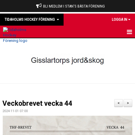
BLI MEDLEM I STAN'S BÄSTA FÖRENING
TIDAHOLMS HOCKEY FÖRENING
LOGGA IN
HEM
NYHETER
VÅRA LAG
OM KLUBBEN
KALENDER
Veckobrevet vecka 44
<
>
MATCHER
2024-11-01 07:00
DOMARE