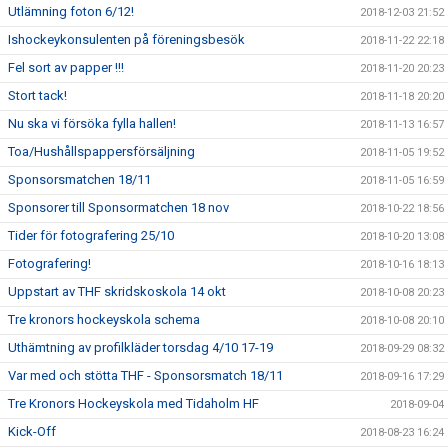
Utlämning foton 6/12!
2018-12-03 21:52
Ishockeykonsulenten på föreningsbesök
2018-11-22 22:18
Fel sort av papper !!!
2018-11-20 20:23
Stort tack!
2018-11-18 20:20
Nu ska vi försöka fylla hallen!
2018-11-13 16:57
Toa/Hushållspappersförsäljning
2018-11-05 19:52
Sponsorsmatchen 18/11
2018-11-05 16:59
Sponsorer till Sponsormatchen 18 nov
2018-10-22 18:56
Tider för fotografering 25/10
2018-10-20 13:08
Fotografering!
2018-10-16 18:13
Uppstart av THF skridskoskola 14 okt
2018-10-08 20:23
Tre kronors hockeyskola schema
2018-10-08 20:10
Uthämtning av profilkläder torsdag 4/10 17-19
2018-09-29 08:32
Var med och stötta THF - Sponsorsmatch 18/11
2018-09-16 17:29
Tre Kronors Hockeyskola med Tidaholm HF
2018-09-04
Kick-Off
2018-08-23 16:24