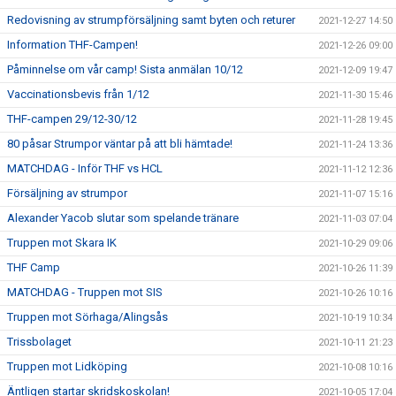
Redovisning av strumpförsäljning samt byten och returer
2021-12-27 14:50
Information THF-Campen!
2021-12-26 09:00
Påminnelse om vår camp! Sista anmälan 10/12
2021-12-09 19:47
Vaccinationsbevis från 1/12
2021-11-30 15:46
THF-campen 29/12-30/12
2021-11-28 19:45
80 påsar Strumpor väntar på att bli hämtade!
2021-11-24 13:36
MATCHDAG - Inför THF vs HCL
2021-11-12 12:36
Försäljning av strumpor
2021-11-07 15:16
Alexander Yacob slutar som spelande tränare
2021-11-03 07:04
Truppen mot Skara IK
2021-10-29 09:06
THF Camp
2021-10-26 11:39
MATCHDAG - Truppen mot SIS
2021-10-26 10:16
Truppen mot Sörhaga/Alingsås
2021-10-19 10:34
Trissbolaget
2021-10-11 21:23
Truppen mot Lidköping
2021-10-08 10:16
Äntligen startar skridskoskolan!
2021-10-05 17:04