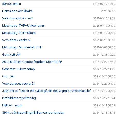
50/50 Lotteri
2025-02-17 15:56
Hemsidan är tillbaka!
2025-02-17
Välkomna till årsfest
2025-01-15 11:09
Matchdag: THF–Ulricehamn
2025-01-12 07:00
Matchdag: THF–Skara
2025-01-10 07:00
Veckobrev vecka 2
2025-01-10 06:00
Matchdag: Munkedal–THF
2025-01-08 07:00
Gott Nytt År!
2024-12-31 12:20
25 000 till Barncancerfonden: Stort Tack!
2024-12-29 14:45
Schema: Jullovscamp
2024-12-27 11:28
God Jul!
2024-12-24 07:00
Veckobrevet vecka 51
2024-12-20 07:00
Julkrönika: ”Det är ett kvitto på att det vi gör är utvecklande”
2024-12-19 07:00
Inställd morgonträning
2024-12-17 18:44
Flyttad match
2024-12-17 09:02
Stötta vår insamling till Barncancerfonden
2024-12-16 11:15