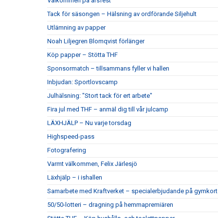
Välkommen på årsfest
Tack för säsongen – Hälsning av ordförande Siljehult
Utlämning av papper
Noah Liljegren Blomqvist förlänger
Köp papper – Stötta THF
Sponsormatch – tillsammans fyller vi hallen
Inbjudan: Sportlovscamp
Julhälsning: "Stort tack för ert arbete"
Fira jul med THF – anmäl dig till vår julcamp
LÄXHJÄLP – Nu varje torsdag
Highspeed-pass
Fotografering
Varmt välkommen, Felix Järlesjö
Läxhjälp – i ishallen
Samarbete med Kraftverket – specialerbjudande på gymkort
50/50-lotteri – dragning på hemmapremiären