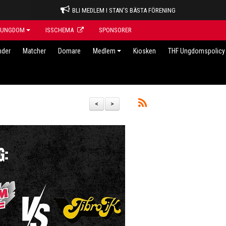
BLI MEDLEM I STAN'S BÄSTA FÖRENING
UNGDOM
ISSCHEMA
SPONSORER
nder
Matcher
Domare
Medlem
Kiosken
THF Ungdomspolicy 
<
>