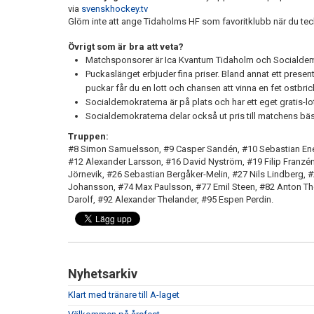
via
svenskhockey.tv
Glöm inte att ange Tidaholms HF som favoritklubb när du t
Övrigt som är bra att veta?
Matchsponsorer är Ica Kvantum Tidaholm och Socialdem
Puckaslänget erbjuder fina priser. Bland annat ett present
puckar får du en lott och chansen att vinna en fet ostbric
Socialdemokraterna är på plats och har ett eget gratis-lott
Socialdemokraterna delar också ut pris till matchens bäs
Truppen:
#8 Simon Samuelsson, #9 Casper Sandén, #10 Sebastian En
#12 Alexander Larsson, #16 David Nyström, #19 Filip Franzén
Jörnevik, #26 Sebastian Bergåker-Melin, #27 Nils Lindberg,
Johansson, #74 Max Paulsson, #77 Emil Steen, #82 Anton T
Darolf, #92 Alexander Thelander, #95 Espen Perdin.
Nyhetsarkiv
Klart med tränare till A-laget