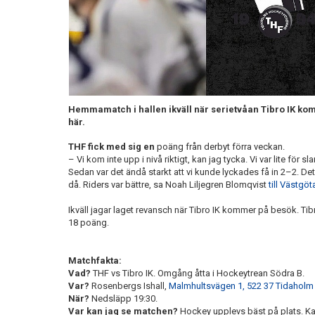
Hemmamatch i hallen ikväll när serietvåan Tibro IK kom
här.
THF fick med sig en
poäng från derbyt förra veckan.
– Vi kom inte upp i nivå riktigt, kan jag tycka. Vi var lite för sl
Sedan var det ändå starkt att vi kunde lyckades få in 2–2. De
då. Riders var bättre, sa Noah Liljegren Blomqvist
till Västgö
Ikväll jagar laget revansch när Tibro IK kommer på besök. Ti
18 poäng.
Matchfakta:
Vad?
THF vs Tibro IK. Omgång åtta i Hockeytrean Södra B.
Var?
Rosenbergs Ishall,
Malmhultsvägen 1, 522 37 Tidaholm
När?
Nedsläpp 19:30.
Var kan jag se matchen?
Hockey upplevs bäst på plats. Ka