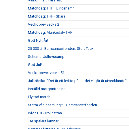
Välkomna till årsfest
Matchdag: THF–Ulricehamn
Matchdag: THF–Skara
Veckobrev vecka 2
Matchdag: Munkedal–THF
Gott Nytt År!
25 000 till Barncancerfonden: Stort Tack!
Schema: Jullovscamp
God Jul!
Veckobrevet vecka 51
Julkrönika: ”Det är ett kvitto på att det vi gör är utvecklande”
Inställd morgonträning
Flyttad match
Stötta vår insamling till Barncancerfonden
Inför THF-Trollhättan
Tre spelare lämnar