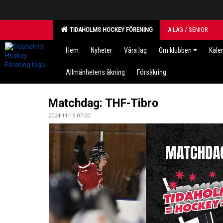
TIDAHOLMS HOCKEY FÖRENING
A-LAG / SENIOR
Hem
Nyheter
Våra lag
Om klubben
Kale
Allmänhetens åkning
Försäkring
Matchdag: THF-Tibro
2024-11-15 07:00