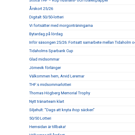
Stötta THF – Köp hushålls- och toalettpapper
Årskort 25/26
Digitalt 50/50-lotteri
Vi fortsätter med morgonträningarna
Bytardag på lördag
Inför säsongen 25/26: Fortsatt samarbete mellan Tidaholm 
Tidaholms Sparbank Cup
Glad midsommar
Jörnevik förlänger
Välkommen hem, Arvid Leremar
THF:s midsommarlotteri
Thomas Högberg Memorial Trophy
Nytt tränarteam klart
Siljehult: ”Dags att knyta ihop säcken”
50/50 Lotteri
Hemsidan är tillbaka!