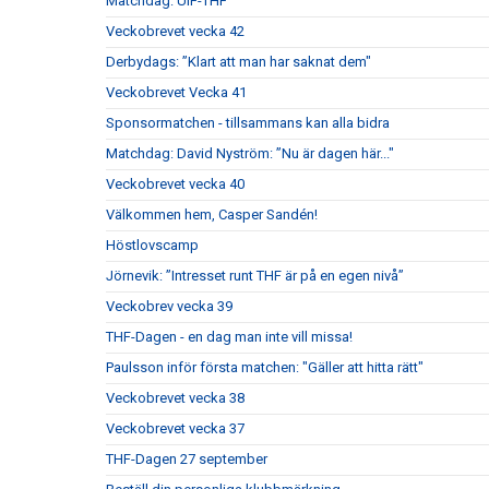
Matchdag: UIF-THF
Veckobrevet vecka 42
Derbydags: ”Klart att man har saknat dem"
Veckobrevet Vecka 41
Sponsormatchen - tillsammans kan alla bidra
Matchdag: David Nyström: ”Nu är dagen här..."
Veckobrevet vecka 40
Välkommen hem, Casper Sandén!
Höstlovscamp
Jörnevik: ”Intresset runt THF är på en egen nivå”
Veckobrev vecka 39
THF-Dagen - en dag man inte vill missa!
Paulsson inför första matchen: "Gäller att hitta rätt"
Veckobrevet vecka 38
Veckobrevet vecka 37
THF-Dagen 27 september