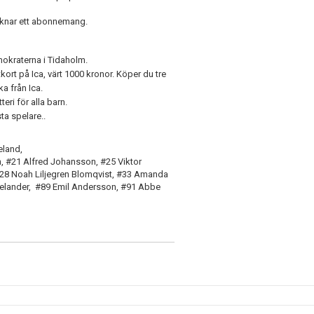
ecknar ett abonnemang.
okraterna i Tidaholm.
kort på Ica, värt 1000 kronor. Köper du tre
ka från Ica.
eri för alla barn.
ta spelare..
eland,
, #21 Alfred Johansson, #25 Viktor
 #28 Noah Liljegren Blomqvist, #33 Amanda
helander, #89 Emil Andersson, #91 Abbe