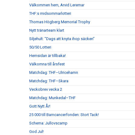
Välkommen hem, Arvid Leremar
THF:s midsommarlotteri
Thomas Högberg Memorial Trophy
Nytt tränarteam klart
Siljehult: ”Dags att knyta ihop säcken”
50/50 Lotteri
Hemsidan är tillbaka!
Välkomna till årsfest
Matchdag: THF–Ulricehamn
Matchdag: THF–Skara
Veckobrev vecka 2
Matchdag: Munkedal–THF
Gott Nytt År!
25 000 till Barncancerfonden: Stort Tack!
Schema: Jullovscamp
God Jul!