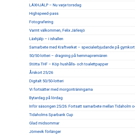
LÄXHJÄLP – Nu varje torsdag
Highspeed-pass
Fotografering
Varmt välkommen, Felix Järlesjö
Läxhjälp – i ishallen
Samarbete med Kraftverket – specialerbjudande på gymkort
50/50-lotteri – dragning på hemmapremiären
Stötta THF – Köp hushålls- och toalettpapper
Årskort 25/26
Digitalt 50/50-lotteri
Vi fortsätter med morgonträningarna
Bytardag på lördag
Inför säsongen 25/26: Fortsatt samarbete mellan Tidaholm 
Tidaholms Sparbank Cup
Glad midsommar
Jörnevik förlänger