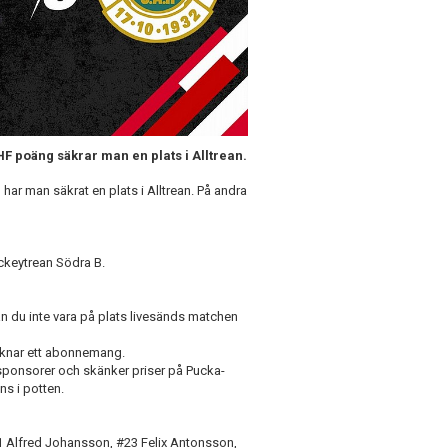
F poäng säkrar man en plats i Alltrean.
r man säkrat en plats i Alltrean. På andra
keytrean Södra B.
m
n du inte vara på plats livesänds matchen
ecknar ett abonnemang.
ponsorer och skänker priser på Pucka-
ns i potten.
1 Alfred Johansson, #23 Felix Antonsson,