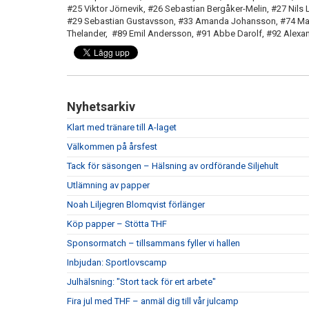
#25 Viktor Jörnevik, #26 Sebastian Bergåker-Melin, #27 Nils 
#29 Sebastian Gustavsson, #33 Amanda Johansson, #74 Max
Thelander, #89 Emil Andersson, #91 Abbe Darolf, #92 Alexan
Nyhetsarkiv
Klart med tränare till A-laget
Välkommen på årsfest
Tack för säsongen – Hälsning av ordförande Siljehult
Utlämning av papper
Noah Liljegren Blomqvist förlänger
Köp papper – Stötta THF
Sponsormatch – tillsammans fyller vi hallen
Inbjudan: Sportlovscamp
Julhälsning: "Stort tack för ert arbete"
Fira jul med THF – anmäl dig till vår julcamp