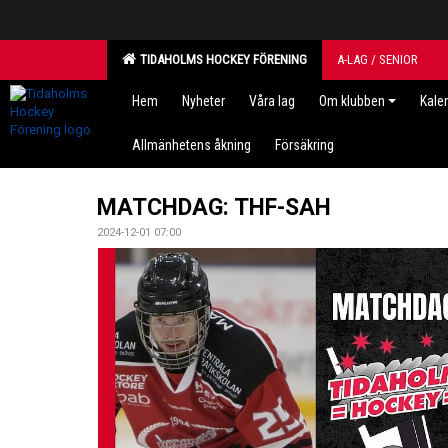
TIDAHOLMS HOCKEY FÖRENING
A-LAG / SENIOR
Hem
Nyheter
Våra lag
Om klubben
Kale
Allmänhetens åkning
Försäkring
MATCHDAG: THF-SAH
2024-12-01 07:00