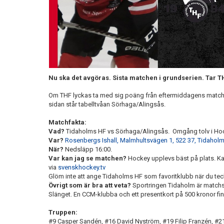
Nu ska det avgöras. Sista matchen i grundserien. Tar TH
Om THF lyckas ta med sig poäng från eftermiddagens match ha
sidan står tabelltvåan Sörhaga/Alingsås.
Matchfakta:
Vad?
Tidaholms HF vs Sörhaga/Alingsås. Omgång tolv i Hoc
Var?
Rosenbergs Ishall, Malmhultsvägen 1, 522 37, Tidahol
När?
Nedsläpp 16:00.
Var kan jag se matchen?
Hockey upplevs bäst på plats. Ka
via
svenskhockey.tv
Glöm inte att ange Tidaholms HF som favoritklubb när du t
Övrigt som är bra att veta?
Sportringen Tidaholm är matchs
Slänget. En CCM-klubba och ett presentkort på 500 kronor fin
Truppen:
#9 Casper Sandén, #16 David Nyström, #19 Filip Franzén, #2