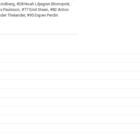
Lindberg, #28 Noah Liljegren Blomqvist,
 Paulsson, #77 Emil Steen, #82 Anton
der Thelander, #95 Espen Perdin.