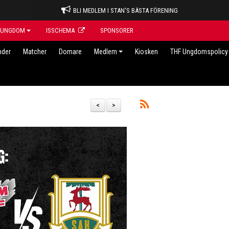
BLI MEDLEM I STAN'S BÄSTA FÖRENING
UNGDOM
ISSCHEMA
SPONSORER
nder
Matcher
Domare
Medlem
Kiosken
THF Ungdomspolicy 
<
>