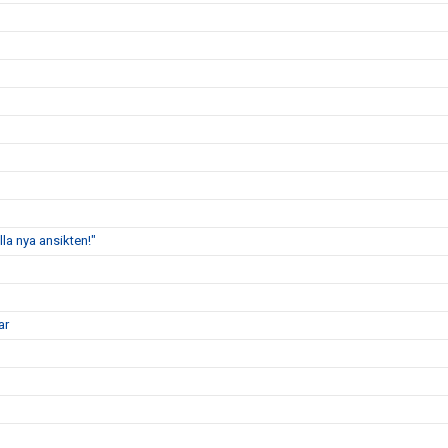
lla nya ansikten!"
ar