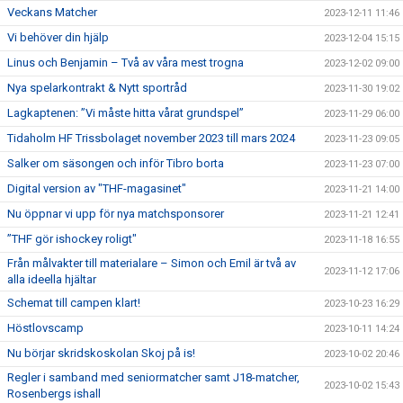
Veckans Matcher
2023-12-11 11:46
Vi behöver din hjälp
2023-12-04 15:15
Linus och Benjamin – Två av våra mest trogna
2023-12-02 09:00
Nya spelarkontrakt & Nytt sportråd
2023-11-30 19:02
Lagkaptenen: ”Vi måste hitta vårat grundspel”
2023-11-29 06:00
Tidaholm HF Trissbolaget november 2023 till mars 2024
2023-11-23 09:05
Salker om säsongen och inför Tibro borta
2023-11-23 07:00
Digital version av "THF-magasinet"
2023-11-21 14:00
Nu öppnar vi upp för nya matchsponsorer
2023-11-21 12:41
”THF gör ishockey roligt"
2023-11-18 16:55
Från målvakter till materialare – Simon och Emil är två av
2023-11-12 17:06
alla ideella hjältar
Schemat till campen klart!
2023-10-23 16:29
Höstlovscamp
2023-10-11 14:24
Nu börjar skridskoskolan Skoj på is!
2023-10-02 20:46
Regler i samband med seniormatcher samt J18-matcher,
2023-10-02 15:43
Rosenbergs ishall