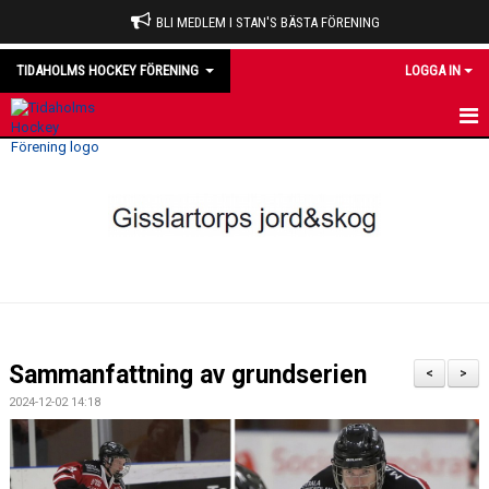
BLI MEDLEM I STAN'S BÄSTA FÖRENING
TIDAHOLMS HOCKEY FÖRENING
LOGGA IN
HEM
NYHETER
VÅRA LAG
OM KLUBBEN
KALENDER
Sammanfattning av grundserien
<
>
MATCHER
2024-12-02 14:18
DOMARE