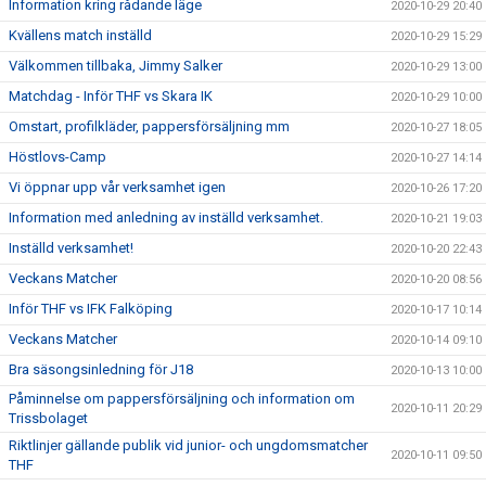
Information kring rådande läge
2020-10-29 20:40
Kvällens match inställd
2020-10-29 15:29
Välkommen tillbaka, Jimmy Salker
2020-10-29 13:00
Matchdag - Inför THF vs Skara IK
2020-10-29 10:00
Omstart, profilkläder, pappersförsäljning mm
2020-10-27 18:05
Höstlovs-Camp
2020-10-27 14:14
Vi öppnar upp vår verksamhet igen
2020-10-26 17:20
Information med anledning av inställd verksamhet.
2020-10-21 19:03
Inställd verksamhet!
2020-10-20 22:43
Veckans Matcher
2020-10-20 08:56
Inför THF vs IFK Falköping
2020-10-17 10:14
Veckans Matcher
2020-10-14 09:10
Bra säsongsinledning för J18
2020-10-13 10:00
Påminnelse om pappersförsäljning och information om
2020-10-11 20:29
Trissbolaget
Riktlinjer gällande publik vid junior- och ungdomsmatcher
2020-10-11 09:50
THF