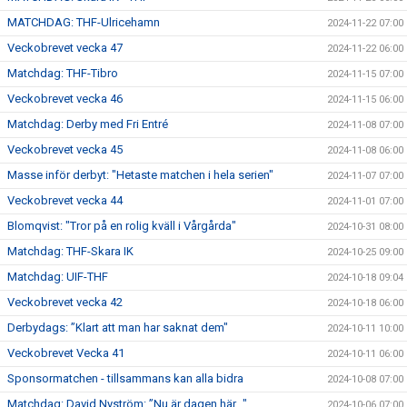
MATCHDAG: THF-Ulricehamn
2024-11-22 07:00
Veckobrevet vecka 47
2024-11-22 06:00
Matchdag: THF-Tibro
2024-11-15 07:00
Veckobrevet vecka 46
2024-11-15 06:00
Matchdag: Derby med Fri Entré
2024-11-08 07:00
Veckobrevet vecka 45
2024-11-08 06:00
Masse inför derbyt: "Hetaste matchen i hela serien"
2024-11-07 07:00
Veckobrevet vecka 44
2024-11-01 07:00
Blomqvist: "Tror på en rolig kväll i Vårgårda"
2024-10-31 08:00
Matchdag: THF-Skara IK
2024-10-25 09:00
Matchdag: UIF-THF
2024-10-18 09:04
Veckobrevet vecka 42
2024-10-18 06:00
Derbydags: ”Klart att man har saknat dem"
2024-10-11 10:00
Veckobrevet Vecka 41
2024-10-11 06:00
Sponsormatchen - tillsammans kan alla bidra
2024-10-08 07:00
Matchdag: David Nyström: ”Nu är dagen här..."
2024-10-06 07:00