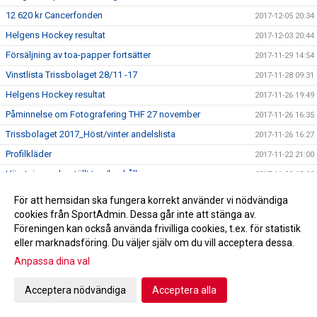
12 620 kr Cancerfonden
2017-12-05 20:34
Helgens Hockey resultat
2017-12-03 20:44
Försäljning av toa-papper fortsätter
2017-11-29 14:54
Vinstlista Trissbolaget 28/11 -17
2017-11-28 09:31
Helgens Hockey resultat
2017-11-26 19:49
Påminnelse om Fotografering THF 27 november
2017-11-26 16:35
Trissbolaget 2017_Höst/vinter andelslista
2017-11-26 16:27
Profilkläder
2017-11-22 21:00
Hämtning av beställt toa/hushållspapper
2017-11-22 13:00
Förlust i grundspelets sista match
2017-11-22 07:53
För att hemsidan ska fungera korrekt använder vi nödvändiga
THF hedrade Thomas Högberg
cookies från SportAdmin. Dessa går inte att stänga av.
2017-11-22 07:46
Föreningen kan också använda frivilliga cookies, t.ex. för statistik
Kvällens match
2017-11-21 11:48
eller marknadsföring. Du väljer själv om du vill acceptera dessa.
Bra första period i Skara
2017-11-20 13:17
Anpassa dina val
Helgens Hockey resultat
2017-11-19 22:21
Acceptera nödvändiga
Acceptera alla
Tung kväll för THF
2017-11-15 11:24
Matchkväll
2017-11-14 08:05