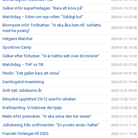
Salker inför superfredagen: ”Bara att köra på"
2024-01-19 07:00
Matchdag – Edvin om nya rollen: ”Väldigt kul”
2024-01-16 07:00
Blomqvist inför Trollhättan: ”Vi ska åka hem till `schlätta´
2024-01-13 08:00
med tre poäng”
Helgens Matcher
2024-01-11 10:50
Sportlovs-Camp
2024-01-06 16:00
Salker efter förlusten: ”Vi är bättre sett över 60 minuter”
2024-01-06 14:03
Matchdag – THF vs TIK
2024-01-05 07:00
Perdin: ”Det gäller bara att vinna”
2024-01-03 07:00
Samlingstid Inventering
2024-01-01 19:04
Gott nytt Jubileums-år
2023-12-31 09:00
Bilnyckel upphittad 29/12 utanför ishallen
2023-12-30 10:57
Kraftsamling: Vi behöver din hjälp
2023-12-28 07:00
Melin inför premiären: ”Vi ska vinna den här serien”
2023-12-15 07:00
Julhälsning från ordföranden: ”En positiv anda i hallen”
2023-12-13 11:51
Franzén förlänger till 2025
2023-12-11 19:06