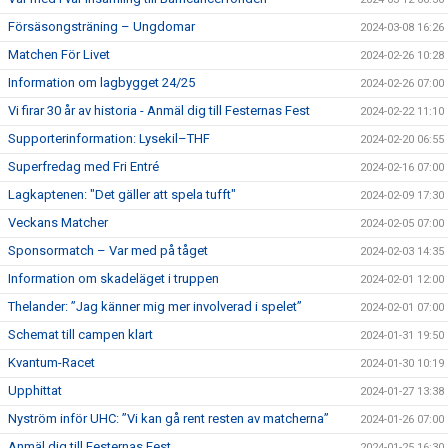
Försäsongsträning – Ungdomar
2024-03-08 16:26
Matchen För Livet
2024-02-26 10:28
Information om lagbygget 24/25
2024-02-26 07:00
Vi firar 30 år av historia - Anmäl dig till Festernas Fest
2024-02-22 11:10
Supporterinformation: Lysekil–THF
2024-02-20 06:55
Superfredag med Fri Entré
2024-02-16 07:00
Lagkaptenen: "Det gäller att spela tufft"
2024-02-09 17:30
Veckans Matcher
2024-02-05 07:00
Sponsormatch – Var med på tåget
2024-02-03 14:35
Information om skadeläget i truppen
2024-02-01 12:00
Thelander: ”Jag känner mig mer involverad i spelet”
2024-02-01 07:00
Schemat till campen klart
2024-01-31 19:50
Kvantum-Racet
2024-01-30 10:19
Upphittat
2024-01-27 13:38
Nyström inför UHC: ”Vi kan gå rent resten av matcherna”
2024-01-26 07:00
Anmäl dig till Festernas Fest
2024-01-25 16:30