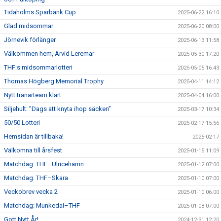
Tidaholms Sparbank Cup
2025-06-22 16:10
Glad midsommar
2025-06-20 08:00
Jörnevik förlänger
2025-06-13 11:58
Välkommen hem, Arvid Leremar
2025-05-30 17:20
THF:s midsommarlotteri
2025-05-05 16:43
Thomas Högberg Memorial Trophy
2025-04-11 14:12
Nytt tränarteam klart
2025-04-04 16:00
Siljehult: ”Dags att knyta ihop säcken”
2025-03-17 10:34
50/50 Lotteri
2025-02-17 15:56
Hemsidan är tillbaka!
2025-02-17
Välkomna till årsfest
2025-01-15 11:09
Matchdag: THF–Ulricehamn
2025-01-12 07:00
Matchdag: THF–Skara
2025-01-10 07:00
Veckobrev vecka 2
2025-01-10 06:00
Matchdag: Munkedal–THF
2025-01-08 07:00
Gott Nytt År!
2024-12-31 12:20