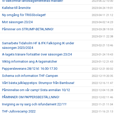
Vi välkomnar landslagsmeriterad målvakt!
2023-06-22 10:00
Kallelse till årsmöte
2023-04-24 19:01
Ny omgång för TRISSbolaget!
2023-04-11 21:12
Mot säsongen 23/24
2023-04-02 14:23
Påminner om STRUMP-BETALNING!
2023-03-28 19:59
2023-03-11 22:38
Samarbete Tidaholm HF & IFK Falköping IK under
2023-02-21 13:46
säsongen 2023/2024
A-lagets tränare fortsätter över säsongen 23/24
2023-01-24 19:43
Viktig information ang A-lagsmatcher
2023-01-12 21:43
Pappersleverans 28/12 kl: 16.00-17.30
2022-12-21 00:02
Schema och information THF-Campen
2022-12-19 20:35
Vårt bästa julklappstips: Strumpor från Bambusa!
2022-12-16 11:47
Påminnelse om vår camp! Sista anmälan 10/12
2022-12-04 15:28
PÅMINNER OM PAPPERSBESTÄLLNING!
2022-12-02 11:46
Invigning av ny sarg och isfundament 22/11!
2022-11-21 11:04
THF-Jullovscamp 2022
2022-11-16 21:13