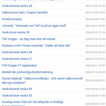
Veckobrevet vecka 40
2024-10-04 07:00
Välkommen hem, Casper Sandén!
2024-10-03 18:05
Höstlovscamp
2024-09-30 19:00
Jörnevik: ”Intresset runt THF är på en egen nivå”
2024-09-27 08:00
Veckobrev vecka 39
2024-09-27 07:34
THF-Dagen - en dag man inte vill missa!
2024-09-24 07:00
Paulsson inför första matchen: "Gäller att hitta rätt"
2024-09-20 08:52
Veckobrevet vecka 38
2024-09-20 06:00
Veckobrevet vecka 37
2024-09-13 07:00
THF-Dagen 27 september
2024-09-11 07:00
Beställ din personliga klubbmärkning
2024-09-10 08:39
Daniel Siljehult: "Välkomna tillbaka - Och varmt välkomna till
2024-09-08 08:31
alla nya ansikten!"
Veckobrevet vecka 36
2024-09-06 07:00
Veckobrevet vecka 35
2024-08-30 07:00
Hockey innan frukost? Nu erbjuder vi frivilliga
2024-08-29 07:00