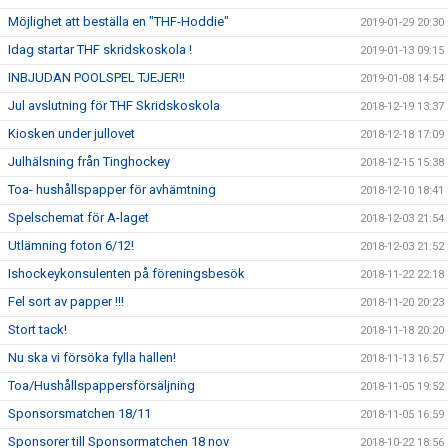
Möjlighet att beställa en "THF-Hoddie"
2019-01-29 20:30
Idag startar THF skridskoskola !
2019-01-13 09:15
INBJUDAN POOLSPEL TJEJER!!
2019-01-08 14:54
Jul avslutning för THF Skridskoskola
2018-12-19 13:37
Kiosken under jullovet
2018-12-18 17:09
Julhälsning från Tinghockey
2018-12-15 15:38
Toa- hushållspapper för avhämtning
2018-12-10 18:41
Spelschemat för A-laget
2018-12-03 21:54
Utlämning foton 6/12!
2018-12-03 21:52
Ishockeykonsulenten på föreningsbesök
2018-11-22 22:18
Fel sort av papper !!!
2018-11-20 20:23
Stort tack!
2018-11-18 20:20
Nu ska vi försöka fylla hallen!
2018-11-13 16:57
Toa/Hushållspappersförsäljning
2018-11-05 19:52
Sponsorsmatchen 18/11
2018-11-05 16:59
Sponsorer till Sponsormatchen 18 nov
2018-10-22 18:56