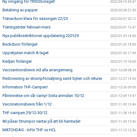
Ny omgång för TRISSbolaget!
2022-04-10 20:47
Betalning av papper
2022-03-28 21:33
Tränarduon klara för säsongen 22/23
2022-02-07 20:12
Träningstider februari-mars
2022-02-01 15:47
Nya publikrestriktioner uppdatering 220129
2022-01-29 14:00
Backduon förlänger
2022-01-25 18:00
Uppskjuten match A-laget
2022-01-20 17:44
Kedjan förlänger
2022-01-19 18:00
Vacciantionsbevis vid alla arrangemang
2021-12-28 08:24
Redovisning av strumpförsäljning samt byten och returer
2021-12-27 14:50
Information THF-Campen!
2021-12-26 09:00
Påminnelse om vår camp! Sista anmälan 10/12
2021-12-09 19:47
Vaccinationsbevis från 1/12
2021-11-30 15:46
THF-campen 29/12-30/12
2021-11-28 19:45
80 påsar Strumpor väntar på att bli hämtade!
2021-11-24 13:36
MATCHDAG - Inför THF vs HCL
2021-11-12 12:36