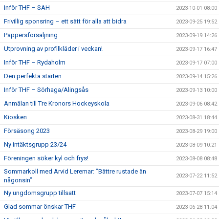
Inför THF – SAH
2023-10-01 08:00
Frivillig sponsring – ett sätt för alla att bidra
2023-09-25 19:52
Pappersförsäljning
2023-09-19 14:26
Utprovning av profilkläder i veckan!
2023-09-17 16:47
Inför THF – Rydaholm
2023-09-17 07:00
Den perfekta starten
2023-09-14 15:26
Inför THF – Sörhaga/Alingsås
2023-09-13 10:00
Anmälan till Tre Kronors Hockeyskola
2023-09-06 08:42
Kiosken
2023-08-31 18:44
Försäsong 2023
2023-08-29 19:00
Ny intäktsgrupp 23/24
2023-08-09 10:21
Föreningen söker kyl och frys!
2023-08-08 08:48
Sommarkoll med Arvid Leremar: ”Bättre rustade än
2023-07-22 11:52
någonsin”
Ny ungdomsgrupp tillsatt
2023-07-07 15:14
Glad sommar önskar THF
2023-06-28 11:04