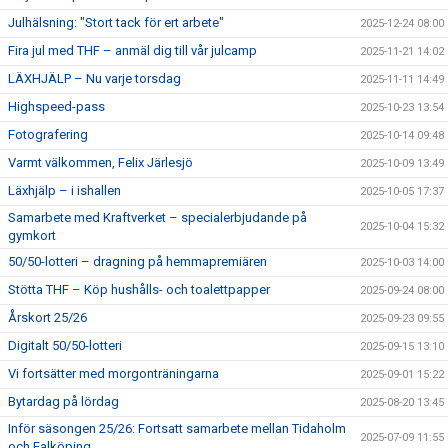
Julhälsning: "Stort tack för ert arbete"
2025-12-24 08:00
Fira jul med THF – anmäl dig till vår julcamp
2025-11-21 14:02
LÄXHJÄLP – Nu varje torsdag
2025-11-11 14:49
Highspeed-pass
2025-10-23 13:54
Fotografering
2025-10-14 09:48
Varmt välkommen, Felix Järlesjö
2025-10-09 13:49
Läxhjälp – i ishallen
2025-10-05 17:37
Samarbete med Kraftverket – specialerbjudande på
2025-10-04 15:32
gymkort
50/50-lotteri – dragning på hemmapremiären
2025-10-03 14:00
Stötta THF – Köp hushålls- och toalettpapper
2025-09-24 08:00
Årskort 25/26
2025-09-23 09:55
Digitalt 50/50-lotteri
2025-09-15 13:10
Vi fortsätter med morgonträningarna
2025-09-01 15:22
Bytardag på lördag
2025-08-20 13:45
Inför säsongen 25/26: Fortsatt samarbete mellan Tidaholm
2025-07-09 11:55
och Falköping