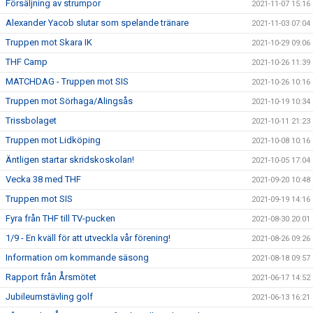
Försäljning av strumpor
2021-11-07 15:16
Alexander Yacob slutar som spelande tränare
2021-11-03 07:04
Truppen mot Skara IK
2021-10-29 09:06
THF Camp
2021-10-26 11:39
MATCHDAG - Truppen mot SIS
2021-10-26 10:16
Truppen mot Sörhaga/Alingsås
2021-10-19 10:34
Trissbolaget
2021-10-11 21:23
Truppen mot Lidköping
2021-10-08 10:16
Äntligen startar skridskoskolan!
2021-10-05 17:04
Vecka 38 med THF
2021-09-20 10:48
Truppen mot SIS
2021-09-19 14:16
Fyra från THF till TV-pucken
2021-08-30 20:01
1/9 - En kväll för att utveckla vår förening!
2021-08-26 09:26
Information om kommande säsong
2021-08-18 09:57
Rapport från Årsmötet
2021-06-17 14:52
Jubileumstävling golf
2021-06-13 16:21