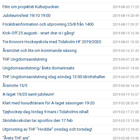
Film om projektet Kulturpucken
2019-08-20 17:23
Jubileumsfest 19/10 19:00
2019-08-19 20:49
Föräldrainformation och utprovning 25/8 från 1400
2019-08-17 09:37
Kick-Off 25 augusti - snart drar vi i gång!
2019-08-13 16:34
Tre Kronors Hockeyskola med Tidaholm HF 2019/2020
2019-08-01 10:50
Årsmötet och lite om kommande säsong
2019-05-16 21:43
THF Ungdomsavslutning
2019-04-07 23:40
Ungdomsavslutning/ årets domarinsats
2019-04-07 14:00
THF Ungdomsavslutning idag söndag 13:00 Idrottshallen
2019-04-07 09:29
Årsmöte 15/5
2019-04-06 14:54
A-laget 19/20 samt jubileum!
2019-03-19 16:57
Klart med huvudtränare för A-laget säsongen 19-20
2019-02-28 20:41
Tjejhockey-dag lördag 9 mars i Tidaholms ishall
2019-02-17 21:00
Skridskoskolan tar sportlov den 17 feb
2019-02-13 13:08
Utprovning av THF "Hoddie" onsdag och torsdag!
2019-02-12 18:42
"Årets THF:are"
2019-02-08 15:42