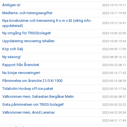
Äntligen is!
2022-10-19 19:11
Medlems- och träningsavgifter
2022-10-17 19:54
Nya kioskrutiner och bemanning fr.o.m v.42 (viktig info-
2022-10-12 16:41
uppdaterad)
Ny omgång för TRISSbolaget!
2022-10-04 22:00
Uppdatering renovering ishallen
2022-10-04 19:44
Köp och Sälj
2022-09-05 17:09
Ny säsong!
2022-08-28 16:15
Rapport från Årsmötet
2022-05-22 08:11
Nu börjar renoveringen!
2022-05-16 17:42
Påminnelse om årsmöte 21/5 kl 1500
2022-05-16 08:29
Tidaholm Hockey off-ice paket
2022-05-10 17:54
Välkommen Hem, Sebastian Bergåker Melin.
2022-05-06 08:57
Sista påminnelsen om TRISS-bolaget!
2022-05-03 23:22
Välkommen Hem, Arvid Leremar
2022-04-22 09:34
2022-04-21 17:49