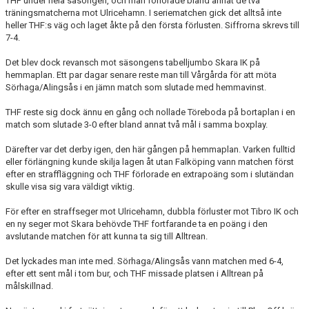
THF under hela säsongen, och man förlorade bland annat de två
träningsmatcherna mot Ulricehamn. I seriematchen gick det alltså inte
heller THF:s väg och laget åkte på den första förlusten. Siffrorna skrevs till
7-4.
Det blev dock revansch mot säsongens tabelljumbo Skara IK på
hemmaplan. Ett par dagar senare reste man till Vårgårda för att möta
Sörhaga/Alingsås i en jämn match som slutade med hemmavinst.
THF reste sig dock ännu en gång och nollade Töreboda på bortaplan i en
match som slutade 3-0 efter bland annat två mål i samma boxplay.
Därefter var det derby igen, den här gången på hemmaplan. Varken fulltid
eller förlängning kunde skilja lagen åt utan Falköping vann matchen först
efter en straffläggning och THF förlorade en extrapoäng som i slutändan
skulle visa sig vara väldigt viktig.
För efter en straffseger mot Ulricehamn, dubbla förluster mot Tibro IK och
en ny seger mot Skara behövde THF fortfarande ta en poäng i den
avslutande matchen för att kunna ta sig till Alltrean.
Det lyckades man inte med. Sörhaga/Alingsås vann matchen med 6-4,
efter ett sent mål i tom bur, och THF missade platsen i Alltrean på
målskillnad.