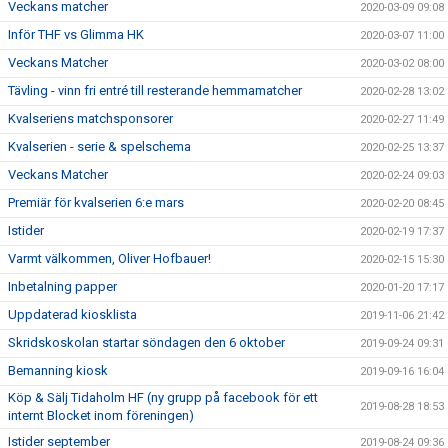
Veckans matcher
2020-03-09 09:08
Inför THF vs Glimma HK
2020-03-07 11:00
Veckans Matcher
2020-03-02 08:00
Tävling - vinn fri entré till resterande hemmamatcher
2020-02-28 13:02
Kvalseriens matchsponsorer
2020-02-27 11:49
Kvalserien - serie & spelschema
2020-02-25 13:37
Veckans Matcher
2020-02-24 09:03
Premiär för kvalserien 6:e mars
2020-02-20 08:45
Istider
2020-02-19 17:37
Varmt välkommen, Oliver Hofbauer!
2020-02-15 15:30
Inbetalning papper
2020-01-20 17:17
Uppdaterad kiosklista
2019-11-06 21:42
Skridskoskolan startar söndagen den 6 oktober
2019-09-24 09:31
Bemanning kiosk
2019-09-16 16:04
Köp & Sälj Tidaholm HF (ny grupp på facebook för ett
2019-08-28 18:53
internt Blocket inom föreningen)
Istider september
2019-08-24 09:36