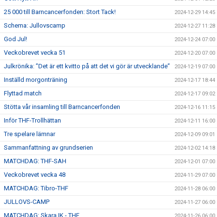
25 000 till Barncancerfonden: Stort Tack!
2024-12-29 14:45
Schema: Jullovscamp
2024-12-27 11:28
God Jul!
2024-12-24 07:00
Veckobrevet vecka 51
2024-12-20 07:00
Julkrönika: ”Det är ett kvitto på att det vi gör är utvecklande”
2024-12-19 07:00
Inställd morgonträning
2024-12-17 18:44
Flyttad match
2024-12-17 09:02
Stötta vår insamling till Barncancerfonden
2024-12-16 11:15
Inför THF-Trollhättan
2024-12-11 16:00
Tre spelare lämnar
2024-12-09 09:01
Sammanfattning av grundserien
2024-12-02 14:18
MATCHDAG: THF-SAH
2024-12-01 07:00
Veckobrevet vecka 48
2024-11-29 07:00
MATCHDAG: Tibro-THF
2024-11-28 06:00
JULLOVS-CAMP
2024-11-27 06:00
MATCHDAG: Skara IK - THF
2024-11-26 06:00