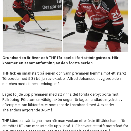
MEDLEM
KIOSKEN
THF UNGDOMSPOLICY - RÖDA TRÅD
PROFILKLÄDER
BILDGALLERI
Grundserien är över och THF får spela i fortsättningstrean. Här
kommer en sammanfattning av den första serien.
TRISSBOLAGET
THF fick en smakstart på serien och vann premiären hemma mot ett starkt
DOKUMENT
Töreboda med 5-3 i början av oktober. Alfred Johansson avgjorde den
matchen med ett sent ledningsmål.
ALLMÄNHETENS ÅKNING
Laget följde upp premiären med att vinna det första derbyt borta mot
Falköping. Förutom en väldigt skön seger för laget handlade mycket av
FÖRSÄKRING
efterspelet om läktarräcket som rasade i samband med Alexander
Thelanders avgörande 3-5-mål.
THF kändes svårslagna, men när man veckan efter åkte till Ulricehamn för
att möta UIF kom man inte alls upp i nivå. UIF har varit ett tufft motstånd för