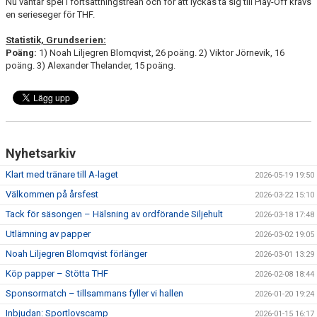
Nu väntar spel i fortsättningstrean och för att lyckas ta sig till Play-Off krävs
en serieseger för THF.
Statistik, Grundserien:
Poäng:
1) Noah Liljegren Blomqvist, 26 poäng. 2) Viktor Jörnevik, 16
poäng. 3) Alexander Thelander, 15 poäng.
Nyhetsarkiv
Klart med tränare till A-laget
2026-05-19 19:50
Välkommen på årsfest
2026-03-22 15:10
Tack för säsongen – Hälsning av ordförande Siljehult
2026-03-18 17:48
Utlämning av papper
2026-03-02 19:05
Noah Liljegren Blomqvist förlänger
2026-03-01 13:29
Köp papper – Stötta THF
2026-02-08 18:44
Sponsormatch – tillsammans fyller vi hallen
2026-01-20 19:24
Inbjudan: Sportlovscamp
2026-01-15 16:17