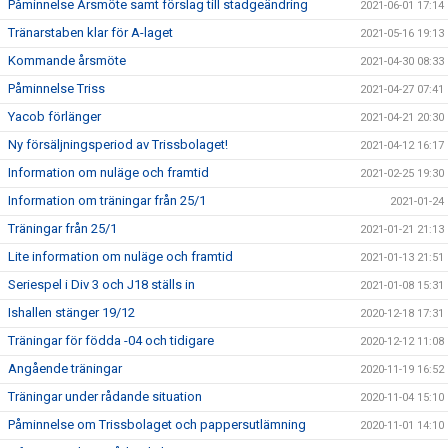
Påminnelse Årsmöte samt förslag till stadgeändring
2021-06-01 17:14
Tränarstaben klar för A-laget
2021-05-16 19:13
Kommande årsmöte
2021-04-30 08:33
Påminnelse Triss
2021-04-27 07:41
Yacob förlänger
2021-04-21 20:30
Ny försäljningsperiod av Trissbolaget!
2021-04-12 16:17
Information om nuläge och framtid
2021-02-25 19:30
Information om träningar från 25/1
2021-01-24
Träningar från 25/1
2021-01-21 21:13
Lite information om nuläge och framtid
2021-01-13 21:51
Seriespel i Div 3 och J18 ställs in
2021-01-08 15:31
Ishallen stänger 19/12
2020-12-18 17:31
Träningar för födda -04 och tidigare
2020-12-12 11:08
Angående träningar
2020-11-19 16:52
Träningar under rådande situation
2020-11-04 15:10
Påminnelse om Trissbolaget och pappersutlämning
2020-11-01 14:10