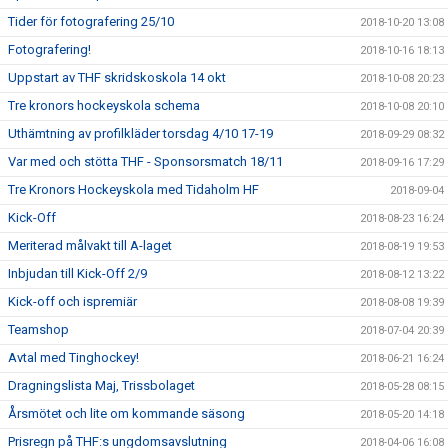
Tider för fotografering 25/10
2018-10-20 13:08
Fotografering!
2018-10-16 18:13
Uppstart av THF skridskoskola 14 okt
2018-10-08 20:23
Tre kronors hockeyskola schema
2018-10-08 20:10
Uthämtning av profilkläder torsdag 4/10 17-19
2018-09-29 08:32
Var med och stötta THF - Sponsorsmatch 18/11
2018-09-16 17:29
Tre Kronors Hockeyskola med Tidaholm HF
2018-09-04
Kick-Off
2018-08-23 16:24
Meriterad målvakt till A-laget
2018-08-19 19:53
Inbjudan till Kick-Off 2/9
2018-08-12 13:22
Kick-off och ispremiär
2018-08-08 19:39
Teamshop
2018-07-04 20:39
Avtal med Tinghockey!
2018-06-21 16:24
Dragningslista Maj, Trissbolaget
2018-05-28 08:15
Årsmötet och lite om kommande säsong
2018-05-20 14:18
Prisregn på THF:s ungdomsavslutning
2018-04-06 16:08