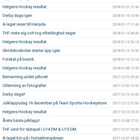
Helgens Hockey resultat
2018-01-21 21:44
Derby dags igen
2018-01-19 10:40
A-laget reser till Härryda
2018-01-17 11:40
THF reste sig och tog efterlängtad seger
2018-01-15 08:46
Helgens Hockey resultat
2018-01-14 20:10
Skridskoskolan startar upp igen
2018-01-14 10:35
Fotskäl på besök
2018-01-12 16:16
Helgens Hockey resultat
2018-01-08 19:30
Bemanning under jullovet
2017-12-21 09:34
Utlämning av fotografier
2017-12-20 15:56
Derby dags!!
2017-12-15 13:46
Julklappsdag 16 december på Team Sportia Hockeystore
2017-12-12 21:56
Helgens Hockey resultat
2017-12-10 18:23
Årets bästa julklapp!
2017-12-08 17:51
THF värd för slutspel i U14 DM & U15 DM
2017-12-07 18:30
A-laget kör på i fortsättningstrean
2017-12-07 18:22