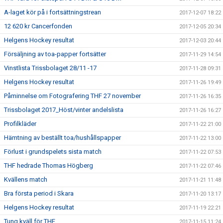
A-laget kör på i fortsättningstrean
2017-12-07 18:22
12 620 kr Cancerfonden
2017-12-05 20:34
Helgens Hockey resultat
2017-12-03 20:44
Försäljning av toa-papper fortsätter
2017-11-29 14:54
Vinstlista Trissbolaget 28/11 -17
2017-11-28 09:31
Helgens Hockey resultat
2017-11-26 19:49
Påminnelse om Fotografering THF 27 november
2017-11-26 16:35
Trissbolaget 2017_Höst/vinter andelslista
2017-11-26 16:27
Profilkläder
2017-11-22 21:00
Hämtning av beställt toa/hushållspapper
2017-11-22 13:00
Förlust i grundspelets sista match
2017-11-22 07:53
THF hedrade Thomas Högberg
2017-11-22 07:46
Kvällens match
2017-11-21 11:48
Bra första period i Skara
2017-11-20 13:17
Helgens Hockey resultat
2017-11-19 22:21
Tung kväll för THF
2017-11-15 11:24