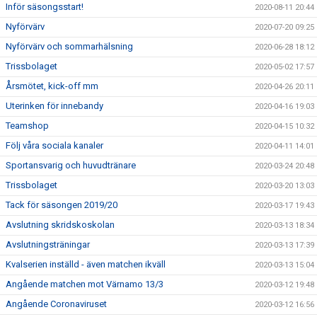
Inför säsongsstart!
2020-08-11 20:44
Nyförvärv
2020-07-20 09:25
Nyförvärv och sommarhälsning
2020-06-28 18:12
Trissbolaget
2020-05-02 17:57
Årsmötet, kick-off mm
2020-04-26 20:11
Uterinken för innebandy
2020-04-16 19:03
Teamshop
2020-04-15 10:32
Följ våra sociala kanaler
2020-04-11 14:01
Sportansvarig och huvudtränare
2020-03-24 20:48
Trissbolaget
2020-03-20 13:03
Tack för säsongen 2019/20
2020-03-17 19:43
Avslutning skridskoskolan
2020-03-13 18:34
Avslutningsträningar
2020-03-13 17:39
Kvalserien inställd - även matchen ikväll
2020-03-13 15:04
Angående matchen mot Värnamo 13/3
2020-03-12 19:48
Angående Coronaviruset
2020-03-12 16:56