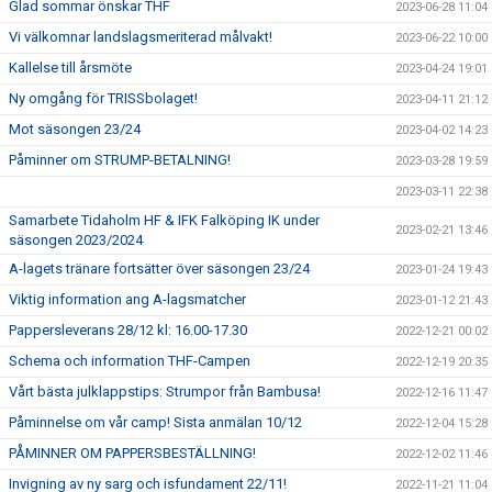
Glad sommar önskar THF
2023-06-28 11:04
Vi välkomnar landslagsmeriterad målvakt!
2023-06-22 10:00
Kallelse till årsmöte
2023-04-24 19:01
Ny omgång för TRISSbolaget!
2023-04-11 21:12
Mot säsongen 23/24
2023-04-02 14:23
Påminner om STRUMP-BETALNING!
2023-03-28 19:59
2023-03-11 22:38
Samarbete Tidaholm HF & IFK Falköping IK under
2023-02-21 13:46
säsongen 2023/2024
A-lagets tränare fortsätter över säsongen 23/24
2023-01-24 19:43
Viktig information ang A-lagsmatcher
2023-01-12 21:43
Pappersleverans 28/12 kl: 16.00-17.30
2022-12-21 00:02
Schema och information THF-Campen
2022-12-19 20:35
Vårt bästa julklappstips: Strumpor från Bambusa!
2022-12-16 11:47
Påminnelse om vår camp! Sista anmälan 10/12
2022-12-04 15:28
PÅMINNER OM PAPPERSBESTÄLLNING!
2022-12-02 11:46
Invigning av ny sarg och isfundament 22/11!
2022-11-21 11:04