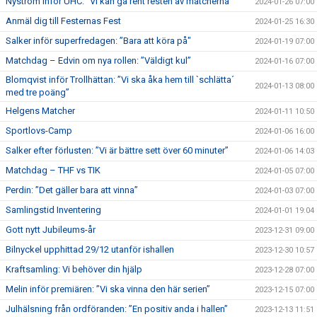
Nyström inför UHC: ”Vi kan gå rent resten av matcherna”
2024-01-26 07:00
Anmäl dig till Festernas Fest
2024-01-25 16:30
Salker inför superfredagen: ”Bara att köra på"
2024-01-19 07:00
Matchdag – Edvin om nya rollen: ”Väldigt kul”
2024-01-16 07:00
Blomqvist inför Trollhättan: ”Vi ska åka hem till `schlätta´
2024-01-13 08:00
med tre poäng”
Helgens Matcher
2024-01-11 10:50
Sportlovs-Camp
2024-01-06 16:00
Salker efter förlusten: ”Vi är bättre sett över 60 minuter”
2024-01-06 14:03
Matchdag – THF vs TIK
2024-01-05 07:00
Perdin: ”Det gäller bara att vinna”
2024-01-03 07:00
Samlingstid Inventering
2024-01-01 19:04
Gott nytt Jubileums-år
2023-12-31 09:00
Bilnyckel upphittad 29/12 utanför ishallen
2023-12-30 10:57
Kraftsamling: Vi behöver din hjälp
2023-12-28 07:00
Melin inför premiären: ”Vi ska vinna den här serien”
2023-12-15 07:00
Julhälsning från ordföranden: ”En positiv anda i hallen”
2023-12-13 11:51