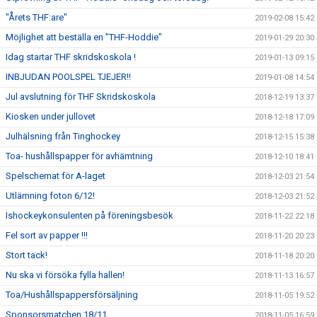
"Årets THF:are"
2019-02-08 15:42
Möjlighet att beställa en "THF-Hoddie"
2019-01-29 20:30
Idag startar THF skridskoskola !
2019-01-13 09:15
INBJUDAN POOLSPEL TJEJER!!
2019-01-08 14:54
Jul avslutning för THF Skridskoskola
2018-12-19 13:37
Kiosken under jullovet
2018-12-18 17:09
Julhälsning från Tinghockey
2018-12-15 15:38
Toa- hushållspapper för avhämtning
2018-12-10 18:41
Spelschemat för A-laget
2018-12-03 21:54
Utlämning foton 6/12!
2018-12-03 21:52
Ishockeykonsulenten på föreningsbesök
2018-11-22 22:18
Fel sort av papper !!!
2018-11-20 20:23
Stort tack!
2018-11-18 20:20
Nu ska vi försöka fylla hallen!
2018-11-13 16:57
Toa/Hushållspappersförsäljning
2018-11-05 19:52
Sponsorsmatchen 18/11
2018-11-05 16:59