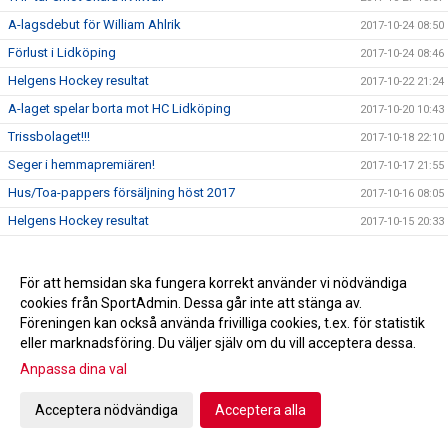
A-lagsdebut för William Ahlrik
2017-10-24 08:50
Förlust i Lidköping
2017-10-24 08:46
Helgens Hockey resultat
2017-10-22 21:24
A-laget spelar borta mot HC Lidköping
2017-10-20 10:43
Trissbolaget!!!
2017-10-18 22:10
Seger i hemmapremiären!
2017-10-17 21:55
Hus/Toa-pappers försäljning höst 2017
2017-10-16 08:05
Helgens Hockey resultat
2017-10-15 20:33
Skridskoskolan och hockeyskolan
2017-10-08 11:59
Kiosktider
2017-09-22 15:43
För att hemsidan ska fungera korrekt använder vi nödvändiga
cookies från SportAdmin. Dessa går inte att stänga av.
Bilder kick-off!
2017-09-03 19:58
Föreningen kan också använda frivilliga cookies, t.ex. för statistik
Profilkläder
2017-08-24 19:58
eller marknadsföring. Du väljer själv om du vill acceptera dessa.
Utprovning av profilkläder
2017-08-08 20:46
Anpassa dina val
Dags igen för Kick-Off!
2017-08-07 21:13
Acceptera nödvändiga
Acceptera alla
2017-08-07 20:59
Det händer i september!
2017-07-25 09:31