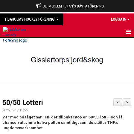
BLI MEDLEM I STAN'S BÄSTA FÖRENING
TIDAHOLMS HOCKEY FÖRENING
LOGGA IN
HEM
NYHETER
VÅRA LAG
OM KLUBBEN
KALENDER
50/50 Lotteri
<
>
MATCHER
2025-02-17 15:56
Var med på tåget när THF ger tillbaka! Köp en 50/50-lott – och få
DOMARE
chansen att vinna halva potten samtidigt som du stöttar THF:s
ungdomsverksamhet.