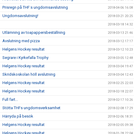
Prisregn på THF:s ungdomsavslutning
2018-04-06 16:08
Ungdomsavslutning!
2018-03-21 20:25
2018-03-18 14:32
Utlämning av toapappersbeställning
2018-03-13 21:46
Avslutning med pizza
2018-03-12 17:17
Helgens Hockey resultat
2018-03-12 10:23
Segrare i Kyrkefalla Trophy
2018-03-05 12:48
Helgens Hockey resultat
2018-03-04 19:47
Skridskoskolan höll avslutning
2018-03-04 12:43
Helgens Hockey resultat
2018-02-25 22:03
Helgens Hockey resultat
2018-02-18 22:07
Full fart...
2018-02-17 10:26
Stötta THFs ungdomsverksamhet
2018-02-08 17:29
Härryda på besök
2018-02-06 18:31
Helgens Hockey resultat
2018-02-05 09:38
Helgens Hockey resultat
2018-01-28 22:04