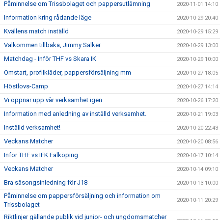
Påminnelse om Trissbolaget och pappersutlämning
2020-11-01 14:10
Information kring rådande läge
2020-10-29 20:40
Kvällens match inställd
2020-10-29 15:29
Välkommen tillbaka, Jimmy Salker
2020-10-29 13:00
Matchdag - Inför THF vs Skara IK
2020-10-29 10:00
Omstart, profilkläder, pappersförsäljning mm
2020-10-27 18:05
Höstlovs-Camp
2020-10-27 14:14
Vi öppnar upp vår verksamhet igen
2020-10-26 17:20
Information med anledning av inställd verksamhet.
2020-10-21 19:03
Inställd verksamhet!
2020-10-20 22:43
Veckans Matcher
2020-10-20 08:56
Inför THF vs IFK Falköping
2020-10-17 10:14
Veckans Matcher
2020-10-14 09:10
Bra säsongsinledning för J18
2020-10-13 10:00
Påminnelse om pappersförsäljning och information om
2020-10-11 20:29
Trissbolaget
Riktlinjer gällande publik vid junior- och ungdomsmatcher