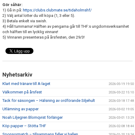
MEDLEM
Gör såhär:
1) Gå in på:
https://clubs.clubmate.se/tidaholmshf/
KIOSKEN
2) Välj antal lotter du vill köpa (1, 3 eller 5).
3) Betala enkelt via swish.
4) Håll tummarna! Hälften av pengarna går till THF:s ungdomsverksamhet
THF UNGDOMSPOLICY - RÖDA TRÅD
och hälften till en lycklig vinnare!
5) Vinnaren presenteras på årsfesten, den 29/3!
PROFILKLÄDER
BILDGALLERI
TRISSBOLAGET
Nyhetsarkiv
DOKUMENT
Klart med tränare till A-laget
2026-05-19 19:50
Välkommen på årsfest
ALLMÄNHETENS ÅKNING
2026-03-22 15:10
Tack för säsongen – Hälsning av ordförande Siljehult
2026-03-18 17:48
FÖRSÄKRING
Utlämning av papper
2026-03-02 19:05
Noah Liljegren Blomqvist förlänger
2026-03-01 13:29
Köp papper – Stötta THF
2026-02-08 18:44
Sponsormatch – tillsammans fyller vi hallen
2026-01-20 19:24