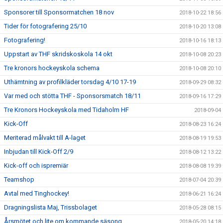
Sponsorer till Sponsormatchen 18 nov
2018-10-22 18:56
Tider för fotografering 25/10
2018-10-20 13:08
Fotografering!
2018-10-16 18:13
Uppstart av THF skridskoskola 14 okt
2018-10-08 20:23
Tre kronors hockeyskola schema
2018-10-08 20:10
Uthämtning av profilkläder torsdag 4/10 17-19
2018-09-29 08:32
Var med och stötta THF - Sponsorsmatch 18/11
2018-09-16 17:29
Tre Kronors Hockeyskola med Tidaholm HF
2018-09-04
Kick-Off
2018-08-23 16:24
Meriterad målvakt till A-laget
2018-08-19 19:53
Inbjudan till Kick-Off 2/9
2018-08-12 13:22
Kick-off och ispremiär
2018-08-08 19:39
Teamshop
2018-07-04 20:39
Avtal med Tinghockey!
2018-06-21 16:24
Dragningslista Maj, Trissbolaget
2018-05-28 08:15
Årsmötet och lite om kommande säsong
2018-05-20 14:18