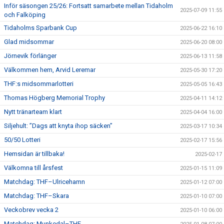
Inför säsongen 25/26: Fortsatt samarbete mellan Tidaholm
2025-07-09 11:55
och Falköping
Tidaholms Sparbank Cup
2025-06-22 16:10
Glad midsommar
2025-06-20 08:00
Jörnevik förlänger
2025-06-13 11:58
Välkommen hem, Arvid Leremar
2025-05-30 17:20
THF:s midsommarlotteri
2025-05-05 16:43
Thomas Högberg Memorial Trophy
2025-04-11 14:12
Nytt tränarteam klart
2025-04-04 16:00
Siljehult: ”Dags att knyta ihop säcken”
2025-03-17 10:34
50/50 Lotteri
2025-02-17 15:56
Hemsidan är tillbaka!
2025-02-17
Välkomna till årsfest
2025-01-15 11:09
Matchdag: THF–Ulricehamn
2025-01-12 07:00
Matchdag: THF–Skara
2025-01-10 07:00
Veckobrev vecka 2
2025-01-10 06:00
Matchdag: Munkedal–THF