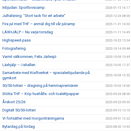
Inbjudan: Sportlovscamp
2026-01-15 16:17
Julhälsning: "Stort tack för ert arbete"
2025-12-24 08:00
Fira jul med THF – anmäl dig till vår julcamp
2025-11-21 14:02
LÄXHJÄLP – Nu varje torsdag
2025-11-11 14:49
Highspeed-pass
2025-10-23 13:54
Fotografering
2025-10-14 09:48
Varmt välkommen, Felix Järlesjö
2025-10-09 13:49
Läxhjälp – i ishallen
2025-10-05 17:37
Samarbete med Kraftverket – specialerbjudande på
2025-10-04 15:32
gymkort
50/50-lotteri – dragning på hemmapremiären
2025-10-03 14:00
Stötta THF – Köp hushålls- och toalettpapper
2025-09-24 08:00
Årskort 25/26
2025-09-23 09:55
Digitalt 50/50-lotteri
2025-09-15 13:10
Vi fortsätter med morgonträningarna
2025-09-01 15:22
Bytardag på lördag
2025-08-20 13:45