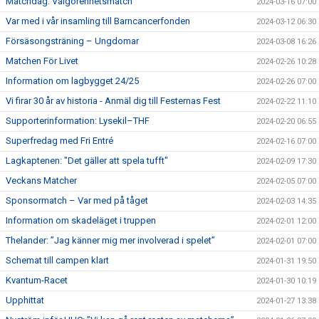
Matchdag: Välgörenhetsmatch
2024-03-16 07:00
Var med i vår insamling till Barncancerfonden
2024-03-12 06:30
Försäsongsträning – Ungdomar
2024-03-08 16:26
Matchen För Livet
2024-02-26 10:28
Information om lagbygget 24/25
2024-02-26 07:00
Vi firar 30 år av historia - Anmäl dig till Festernas Fest
2024-02-22 11:10
Supporterinformation: Lysekil–THF
2024-02-20 06:55
Superfredag med Fri Entré
2024-02-16 07:00
Lagkaptenen: "Det gäller att spela tufft"
2024-02-09 17:30
Veckans Matcher
2024-02-05 07:00
Sponsormatch – Var med på tåget
2024-02-03 14:35
Information om skadeläget i truppen
2024-02-01 12:00
Thelander: ”Jag känner mig mer involverad i spelet”
2024-02-01 07:00
Schemat till campen klart
2024-01-31 19:50
Kvantum-Racet
2024-01-30 10:19
Upphittat
2024-01-27 13:38