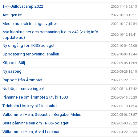
THF-Jullovscamp 2022
2022-11-16 21:13
Äntligen is!
2022-10-19 19:11
Medlems- och träningsavgifter
2022-10-17 19:54
Nya kioskrutiner och bemanning fr.o.m v.42 (viktig info-
2022-10-12 16:41
uppdaterad)
Ny omgång för TRISSbolaget!
2022-10-04 22:00
Uppdatering renovering ishallen
2022-10-04 19:44
Köp och Sälj
2022-09-05 17:09
Ny säsong!
2022-08-28 16:15
Rapport från Årsmötet
2022-05-22 08:11
Nu börjar renoveringen!
2022-05-16 17:42
Påminnelse om årsmöte 21/5 kl 1500
2022-05-16 08:29
Tidaholm Hockey off-ice paket
2022-05-10 17:54
Välkommen Hem, Sebastian Bergåker Melin.
2022-05-06 08:57
Sista påminnelsen om TRISS-bolaget!
2022-05-03 23:22
Välkommen Hem, Arvid Leremar
2022-04-22 09:34