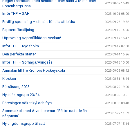
Regler i samband med seniormatcher samt J18-matcher,
2023-10-02 15:43
Rosenbergs ishall
Inför THF – SAH
2023-10-01 08:00
Frivillig sponsring – ett sätt för alla att bidra
2023-09-25 19:52
Pappersförsäljning
2023-09-19 14:26
Utprovning av profilkläder i veckan!
2023-09-17 16:47
Inför THF – Rydaholm
2023-09-17 07:00
Den perfekta starten
2023-09-14 15:26
Inför THF – Sörhaga/Alingsås
2023-09-13 10:00
Anmälan till Tre Kronors Hockeyskola
2023-09-06 08:42
Kiosken
2023-08-31 18:44
Försäsong 2023
2023-08-29 19:00
Ny intäktsgrupp 23/24
2023-08-09 10:21
Föreningen söker kyl och frys!
2023-08-08 08:48
Sommarkoll med Arvid Leremar: ”Bättre rustade än
2023-07-22 11:52
någonsin”
Ny ungdomsgrupp tillsatt
2023-07-07 15:14