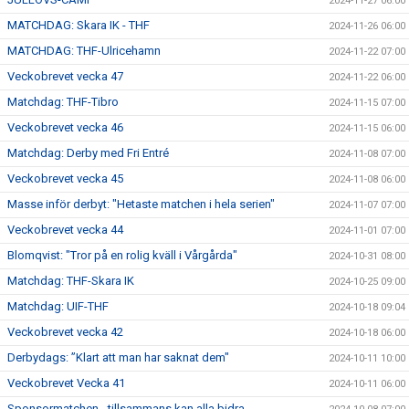
2024-11-27 06:00
MATCHDAG: Skara IK - THF
2024-11-26 06:00
MATCHDAG: THF-Ulricehamn
2024-11-22 07:00
Veckobrevet vecka 47
2024-11-22 06:00
Matchdag: THF-Tibro
2024-11-15 07:00
Veckobrevet vecka 46
2024-11-15 06:00
Matchdag: Derby med Fri Entré
2024-11-08 07:00
Veckobrevet vecka 45
2024-11-08 06:00
Masse inför derbyt: "Hetaste matchen i hela serien"
2024-11-07 07:00
Veckobrevet vecka 44
2024-11-01 07:00
Blomqvist: "Tror på en rolig kväll i Vårgårda"
2024-10-31 08:00
Matchdag: THF-Skara IK
2024-10-25 09:00
Matchdag: UIF-THF
2024-10-18 09:04
Veckobrevet vecka 42
2024-10-18 06:00
Derbydags: ”Klart att man har saknat dem"
2024-10-11 10:00
Veckobrevet Vecka 41
2024-10-11 06:00
Sponsormatchen - tillsammans kan alla bidra