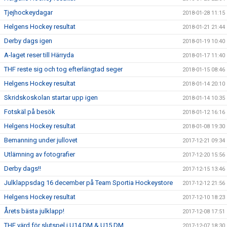
Tjejhockeydagar
2018-01-28 11:15
Helgens Hockey resultat
2018-01-21 21:44
Derby dags igen
2018-01-19 10:40
A-laget reser till Härryda
2018-01-17 11:40
THF reste sig och tog efterlängtad seger
2018-01-15 08:46
Helgens Hockey resultat
2018-01-14 20:10
Skridskoskolan startar upp igen
2018-01-14 10:35
Fotskäl på besök
2018-01-12 16:16
Helgens Hockey resultat
2018-01-08 19:30
Bemanning under jullovet
2017-12-21 09:34
Utlämning av fotografier
2017-12-20 15:56
Derby dags!!
2017-12-15 13:46
Julklappsdag 16 december på Team Sportia Hockeystore
2017-12-12 21:56
Helgens Hockey resultat
2017-12-10 18:23
Årets bästa julklapp!
2017-12-08 17:51
THF värd för slutspel i U14 DM & U15 DM
2017-12-07 18:30