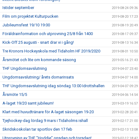
Istider september
2019-08-24 09:36
Film om projektet Kulturpucken
2019-08-20 17:23
Jubileumsfest 19/10 19:00
2019-08-19 20:49
Föräldrainformation och utprovning 25/8 från 1400
2019-08-17 09:37
Kick-Off 25 augusti - snart drar vi i gång!
2019-08-13 16:34
Tre Kronors Hockeyskola med Tidaholm HF 2019/2020
2019-08-01 10:50
Årsmötet och lite om kommande säsong
2019-05-16 21:43
THF Ungdomsavslutning
2019-04-07 23:40
Ungdomsavslutning/ årets domarinsats
2019-04-07 14:00
THF Ungdomsavslutning idag söndag 13:00 Idrottshallen
2019-04-07 09:29
Årsmöte 15/5
2019-04-06 14:54
A-laget 19/20 samt jubileum!
2019-03-19 16:57
Klart med huvudtränare för A-laget säsongen 19-20
2019-02-28 20:41
Tjejhockey-dag lördag 9 mars i Tidaholms ishall
2019-02-17 21:00
Skridskoskolan tar sportlov den 17 feb
2019-02-13 13:08
Utprovning av THF "Hoddie" onsdag och torsdag!
2019-02-12 18:42