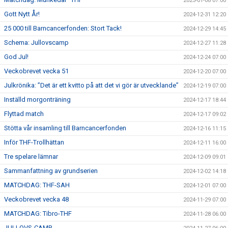
2025-01-08 07:00
Gott Nytt År!
2024-12-31 12:20
25 000 till Barncancerfonden: Stort Tack!
2024-12-29 14:45
Schema: Jullovscamp
2024-12-27 11:28
God Jul!
2024-12-24 07:00
Veckobrevet vecka 51
2024-12-20 07:00
Julkrönika: ”Det är ett kvitto på att det vi gör är utvecklande”
2024-12-19 07:00
Inställd morgonträning
2024-12-17 18:44
Flyttad match
2024-12-17 09:02
Stötta vår insamling till Barncancerfonden
2024-12-16 11:15
Inför THF-Trollhättan
2024-12-11 16:00
Tre spelare lämnar
2024-12-09 09:01
Sammanfattning av grundserien
2024-12-02 14:18
MATCHDAG: THF-SAH
2024-12-01 07:00
Veckobrevet vecka 48
2024-11-29 07:00
MATCHDAG: Tibro-THF
2024-11-28 06:00
JULLOVS-CAMP