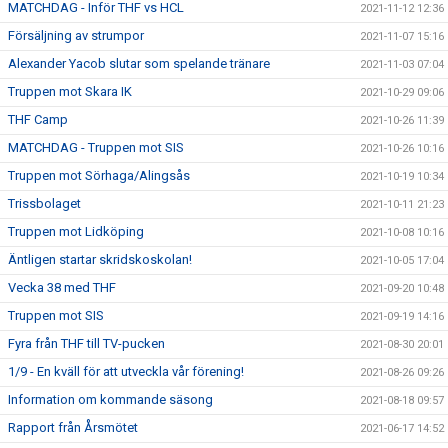
MATCHDAG - Inför THF vs HCL
2021-11-12 12:36
Försäljning av strumpor
2021-11-07 15:16
Alexander Yacob slutar som spelande tränare
2021-11-03 07:04
Truppen mot Skara IK
2021-10-29 09:06
THF Camp
2021-10-26 11:39
MATCHDAG - Truppen mot SIS
2021-10-26 10:16
Truppen mot Sörhaga/Alingsås
2021-10-19 10:34
Trissbolaget
2021-10-11 21:23
Truppen mot Lidköping
2021-10-08 10:16
Äntligen startar skridskoskolan!
2021-10-05 17:04
Vecka 38 med THF
2021-09-20 10:48
Truppen mot SIS
2021-09-19 14:16
Fyra från THF till TV-pucken
2021-08-30 20:01
1/9 - En kväll för att utveckla vår förening!
2021-08-26 09:26
Information om kommande säsong
2021-08-18 09:57
Rapport från Årsmötet
2021-06-17 14:52