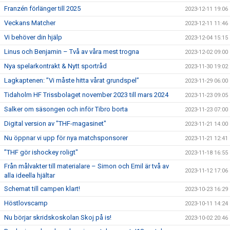
Franzén förlänger till 2025
2023-12-11 19:06
Veckans Matcher
2023-12-11 11:46
Vi behöver din hjälp
2023-12-04 15:15
Linus och Benjamin – Två av våra mest trogna
2023-12-02 09:00
Nya spelarkontrakt & Nytt sportråd
2023-11-30 19:02
Lagkaptenen: ”Vi måste hitta vårat grundspel”
2023-11-29 06:00
Tidaholm HF Trissbolaget november 2023 till mars 2024
2023-11-23 09:05
Salker om säsongen och inför Tibro borta
2023-11-23 07:00
Digital version av "THF-magasinet"
2023-11-21 14:00
Nu öppnar vi upp för nya matchsponsorer
2023-11-21 12:41
”THF gör ishockey roligt"
2023-11-18 16:55
Från målvakter till materialare – Simon och Emil är två av
2023-11-12 17:06
alla ideella hjältar
Schemat till campen klart!
2023-10-23 16:29
Höstlovscamp
2023-10-11 14:24
Nu börjar skridskoskolan Skoj på is!
2023-10-02 20:46