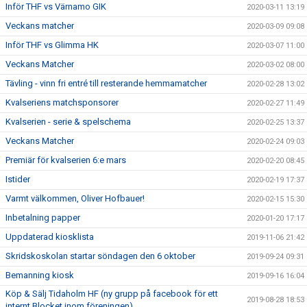
Inför THF vs Värnamo GIK
2020-03-11 13:19
Veckans matcher
2020-03-09 09:08
Inför THF vs Glimma HK
2020-03-07 11:00
Veckans Matcher
2020-03-02 08:00
Tävling - vinn fri entré till resterande hemmamatcher
2020-02-28 13:02
Kvalseriens matchsponsorer
2020-02-27 11:49
Kvalserien - serie & spelschema
2020-02-25 13:37
Veckans Matcher
2020-02-24 09:03
Premiär för kvalserien 6:e mars
2020-02-20 08:45
Istider
2020-02-19 17:37
Varmt välkommen, Oliver Hofbauer!
2020-02-15 15:30
Inbetalning papper
2020-01-20 17:17
Uppdaterad kiosklista
2019-11-06 21:42
Skridskoskolan startar söndagen den 6 oktober
2019-09-24 09:31
Bemanning kiosk
2019-09-16 16:04
Köp & Sälj Tidaholm HF (ny grupp på facebook för ett
2019-08-28 18:53
internt Blocket inom föreningen)