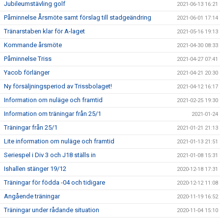
Jubileumstävling golf
2021-06-13 16:21
Påminnelse Årsmöte samt förslag till stadgeändring
2021-06-01 17:14
Tränarstaben klar för A-laget
2021-05-16 19:13
Kommande årsmöte
2021-04-30 08:33
Påminnelse Triss
2021-04-27 07:41
Yacob förlänger
2021-04-21 20:30
Ny försäljningsperiod av Trissbolaget!
2021-04-12 16:17
Information om nuläge och framtid
2021-02-25 19:30
Information om träningar från 25/1
2021-01-24
Träningar från 25/1
2021-01-21 21:13
Lite information om nuläge och framtid
2021-01-13 21:51
Seriespel i Div 3 och J18 ställs in
2021-01-08 15:31
Ishallen stänger 19/12
2020-12-18 17:31
Träningar för födda -04 och tidigare
2020-12-12 11:08
Angående träningar
2020-11-19 16:52
Träningar under rådande situation
2020-11-04 15:10