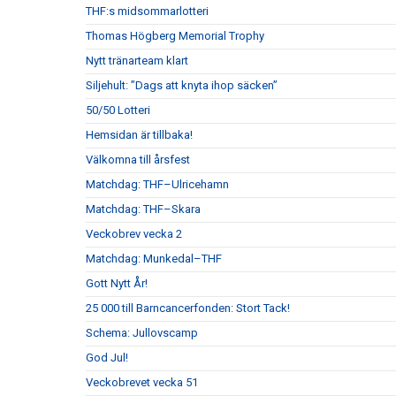
THF:s midsommarlotteri
Thomas Högberg Memorial Trophy
Nytt tränarteam klart
Siljehult: ”Dags att knyta ihop säcken”
50/50 Lotteri
Hemsidan är tillbaka!
Välkomna till årsfest
Matchdag: THF–Ulricehamn
Matchdag: THF–Skara
Veckobrev vecka 2
Matchdag: Munkedal–THF
Gott Nytt År!
25 000 till Barncancerfonden: Stort Tack!
Schema: Jullovscamp
God Jul!
Veckobrevet vecka 51