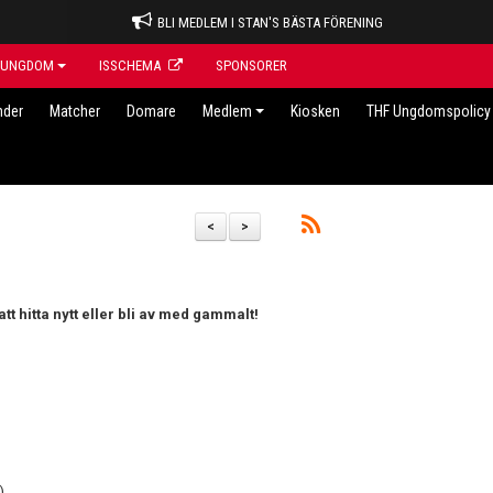
BLI MEDLEM I STAN'S BÄSTA FÖRENING
UNGDOM
ISSCHEMA
SPONSORER
nder
Matcher
Domare
Medlem
Kiosken
THF Ungdomspolicy 
<
>
att hitta nytt eller bli av med gammalt!
)