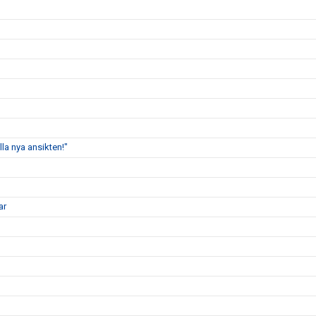
lla nya ansikten!"
ar