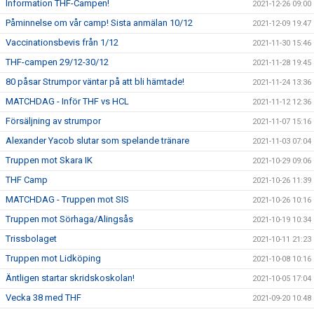
Information THF-Campen!
2021-12-26 09:00
Påminnelse om vår camp! Sista anmälan 10/12
2021-12-09 19:47
Vaccinationsbevis från 1/12
2021-11-30 15:46
THF-campen 29/12-30/12
2021-11-28 19:45
80 påsar Strumpor väntar på att bli hämtade!
2021-11-24 13:36
MATCHDAG - Inför THF vs HCL
2021-11-12 12:36
Försäljning av strumpor
2021-11-07 15:16
Alexander Yacob slutar som spelande tränare
2021-11-03 07:04
Truppen mot Skara IK
2021-10-29 09:06
THF Camp
2021-10-26 11:39
MATCHDAG - Truppen mot SIS
2021-10-26 10:16
Truppen mot Sörhaga/Alingsås
2021-10-19 10:34
Trissbolaget
2021-10-11 21:23
Truppen mot Lidköping
2021-10-08 10:16
Äntligen startar skridskoskolan!
2021-10-05 17:04
Vecka 38 med THF
2021-09-20 10:48