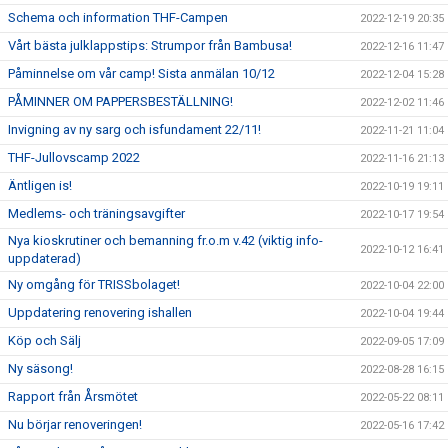
Schema och information THF-Campen
2022-12-19 20:35
Vårt bästa julklappstips: Strumpor från Bambusa!
2022-12-16 11:47
Påminnelse om vår camp! Sista anmälan 10/12
2022-12-04 15:28
PÅMINNER OM PAPPERSBESTÄLLNING!
2022-12-02 11:46
Invigning av ny sarg och isfundament 22/11!
2022-11-21 11:04
THF-Jullovscamp 2022
2022-11-16 21:13
Äntligen is!
2022-10-19 19:11
Medlems- och träningsavgifter
2022-10-17 19:54
Nya kioskrutiner och bemanning fr.o.m v.42 (viktig info-
2022-10-12 16:41
uppdaterad)
Ny omgång för TRISSbolaget!
2022-10-04 22:00
Uppdatering renovering ishallen
2022-10-04 19:44
Köp och Sälj
2022-09-05 17:09
Ny säsong!
2022-08-28 16:15
Rapport från Årsmötet
2022-05-22 08:11
Nu börjar renoveringen!
2022-05-16 17:42