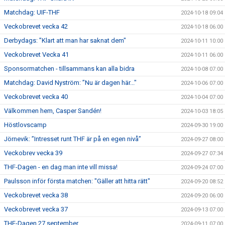
Matchdag: UIF-THF
2024-10-18 09:04
Veckobrevet vecka 42
2024-10-18 06:00
Derbydags: ”Klart att man har saknat dem"
2024-10-11 10:00
Veckobrevet Vecka 41
2024-10-11 06:00
Sponsormatchen - tillsammans kan alla bidra
2024-10-08 07:00
Matchdag: David Nyström: ”Nu är dagen här..."
2024-10-06 07:00
Veckobrevet vecka 40
2024-10-04 07:00
Välkommen hem, Casper Sandén!
2024-10-03 18:05
Höstlovscamp
2024-09-30 19:00
Jörnevik: ”Intresset runt THF är på en egen nivå”
2024-09-27 08:00
Veckobrev vecka 39
2024-09-27 07:34
THF-Dagen - en dag man inte vill missa!
2024-09-24 07:00
Paulsson inför första matchen: "Gäller att hitta rätt"
2024-09-20 08:52
Veckobrevet vecka 38
2024-09-20 06:00
Veckobrevet vecka 37
2024-09-13 07:00
THF-Dagen 27 september
2024-09-11 07:00