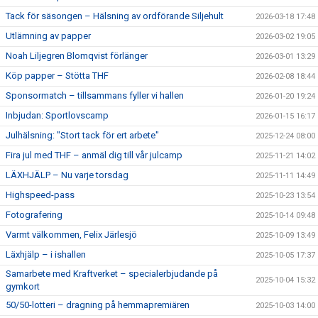
Tack för säsongen – Hälsning av ordförande Siljehult
2026-03-18 17:48
Utlämning av papper
2026-03-02 19:05
Noah Liljegren Blomqvist förlänger
2026-03-01 13:29
Köp papper – Stötta THF
2026-02-08 18:44
Sponsormatch – tillsammans fyller vi hallen
2026-01-20 19:24
Inbjudan: Sportlovscamp
2026-01-15 16:17
Julhälsning: "Stort tack för ert arbete"
2025-12-24 08:00
Fira jul med THF – anmäl dig till vår julcamp
2025-11-21 14:02
LÄXHJÄLP – Nu varje torsdag
2025-11-11 14:49
Highspeed-pass
2025-10-23 13:54
Fotografering
2025-10-14 09:48
Varmt välkommen, Felix Järlesjö
2025-10-09 13:49
Läxhjälp – i ishallen
2025-10-05 17:37
Samarbete med Kraftverket – specialerbjudande på
2025-10-04 15:32
gymkort
50/50-lotteri – dragning på hemmapremiären
2025-10-03 14:00