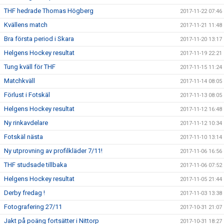
THF hedrade Thomas Högberg
2017-11-22 07:46
Kvällens match
2017-11-21 11:48
Bra första period i Skara
2017-11-20 13:17
Helgens Hockey resultat
2017-11-19 22:21
Tung kväll för THF
2017-11-15 11:24
Matchkväll
2017-11-14 08:05
Förlust i Fotskäl
2017-11-13 08:05
Helgens Hockey resultat
2017-11-12 16:48
Ny rinkavdelare
2017-11-12 10:34
Fotskäl nästa
2017-11-10 13:14
Ny utprovning av profilkläder 7/11!
2017-11-06 16:56
THF studsade tillbaka
2017-11-06 07:52
Helgens Hockey resultat
2017-11-05 21:44
Derby fredag !
2017-11-03 13:38
Fotografering 27/11
2017-10-31 21:07
Jakt på poäng fortsätter i Nittorp
2017-10-31 18:27