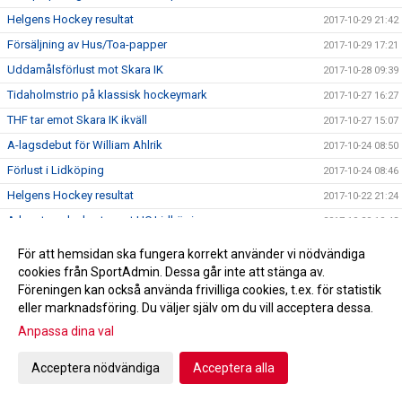
Helgens Hockey resultat
2017-10-29 21:42
Försäljning av Hus/Toa-papper
2017-10-29 17:21
Uddamålsförlust mot Skara IK
2017-10-28 09:39
Tidaholmstrio på klassisk hockeymark
2017-10-27 16:27
THF tar emot Skara IK ikväll
2017-10-27 15:07
A-lagsdebut för William Ahlrik
2017-10-24 08:50
Förlust i Lidköping
2017-10-24 08:46
Helgens Hockey resultat
2017-10-22 21:24
A-laget spelar borta mot HC Lidköping
2017-10-20 10:43
Trissbolaget!!!
2017-10-18 22:10
För att hemsidan ska fungera korrekt använder vi nödvändiga
Seger i hemmapremiären!
cookies från SportAdmin. Dessa går inte att stänga av.
2017-10-17 21:55
Föreningen kan också använda frivilliga cookies, t.ex. för statistik
Hus/Toa-pappers försäljning höst 2017
2017-10-16 08:05
eller marknadsföring. Du väljer själv om du vill acceptera dessa.
Helgens Hockey resultat
2017-10-15 20:33
Anpassa dina val
Skridskoskolan och hockeyskolan
2017-10-08 11:59
Acceptera nödvändiga
Acceptera alla
Kiosktider
2017-09-22 15:43
Bilder kick-off!
2017-09-03 19:58