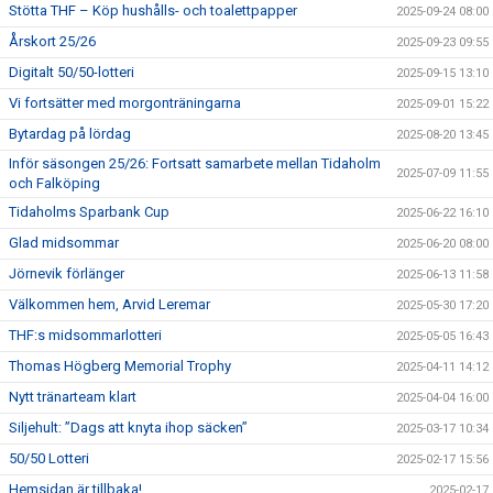
Stötta THF – Köp hushålls- och toalettpapper
2025-09-24 08:00
Årskort 25/26
2025-09-23 09:55
Digitalt 50/50-lotteri
2025-09-15 13:10
Vi fortsätter med morgonträningarna
2025-09-01 15:22
Bytardag på lördag
2025-08-20 13:45
Inför säsongen 25/26: Fortsatt samarbete mellan Tidaholm
2025-07-09 11:55
och Falköping
Tidaholms Sparbank Cup
2025-06-22 16:10
Glad midsommar
2025-06-20 08:00
Jörnevik förlänger
2025-06-13 11:58
Välkommen hem, Arvid Leremar
2025-05-30 17:20
THF:s midsommarlotteri
2025-05-05 16:43
Thomas Högberg Memorial Trophy
2025-04-11 14:12
Nytt tränarteam klart
2025-04-04 16:00
Siljehult: ”Dags att knyta ihop säcken”
2025-03-17 10:34
50/50 Lotteri
2025-02-17 15:56
Hemsidan är tillbaka!
2025-02-17