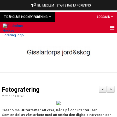
BLI MEDLEM I STAN'S BÄSTA FÖRENING
TIDAHOLMS HOCKEY FÖRENING
LOGGA IN
HEM
NYHETER
VÅRA LAG
OM KLUBBEN
KALENDER
Fotografering
<
>
MATCHER
2025-10-14 09:48
DOMARE
Tidaholms HF fortsätter att växa, både på och utanför isen.
Som en del av vårt arbete med att stärka den digitala närvaron och