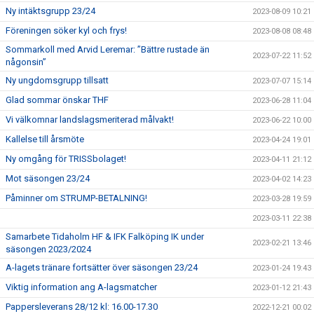
Ny intäktsgrupp 23/24
2023-08-09 10:21
Föreningen söker kyl och frys!
2023-08-08 08:48
Sommarkoll med Arvid Leremar: ”Bättre rustade än
2023-07-22 11:52
någonsin”
Ny ungdomsgrupp tillsatt
2023-07-07 15:14
Glad sommar önskar THF
2023-06-28 11:04
Vi välkomnar landslagsmeriterad målvakt!
2023-06-22 10:00
Kallelse till årsmöte
2023-04-24 19:01
Ny omgång för TRISSbolaget!
2023-04-11 21:12
Mot säsongen 23/24
2023-04-02 14:23
Påminner om STRUMP-BETALNING!
2023-03-28 19:59
2023-03-11 22:38
Samarbete Tidaholm HF & IFK Falköping IK under
2023-02-21 13:46
säsongen 2023/2024
A-lagets tränare fortsätter över säsongen 23/24
2023-01-24 19:43
Viktig information ang A-lagsmatcher
2023-01-12 21:43
Pappersleverans 28/12 kl: 16.00-17.30
2022-12-21 00:02