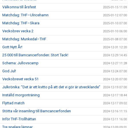
Välkomna till årsfest
2025-01-15 11:09
Matchdag: THF–Ulricehamn
2025-01-12 07:00
Matchdag: THF–Skara
2025-01-10 07:00
Veckobrev vecka 2
2025-01-10 06:00
Matchdag: Munkedal–THF
2025-01-08 07:00
Gott Nytt År!
2024-12-31 12:20
25 000 till Barncancerfonden: Stort Tack!
2024-12-29 14:45
Schema: Jullovscamp
2024-12-27 11:28
God Jul!
2024-12-24 07:00
Veckobrevet vecka 51
2024-12-20 07:00
Julkrönika: ”Det är ett kvitto på att det vi gör är utvecklande”
2024-12-19 07:00
Inställd morgonträning
2024-12-17 18:44
Flyttad match
2024-12-17 09:02
Stötta vår insamling till Barncancerfonden
2024-12-16 11:15
Inför THF-Trollhättan
2024-12-11 16:00
Tre spelare lämnar
2024-12-09 09:01