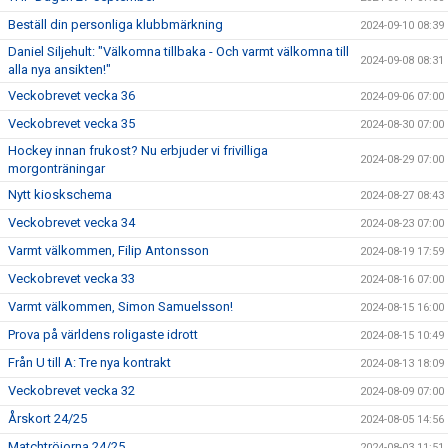
Beställ din personliga klubbmärkning
2024-09-10 08:39
Daniel Siljehult: "Välkomna tillbaka - Och varmt välkomna till
2024-09-08 08:31
alla nya ansikten!"
Veckobrevet vecka 36
2024-09-06 07:00
Veckobrevet vecka 35
2024-08-30 07:00
Hockey innan frukost? Nu erbjuder vi frivilliga
2024-08-29 07:00
morgonträningar
Nytt kioskschema
2024-08-27 08:43
Veckobrevet vecka 34
2024-08-23 07:00
Varmt välkommen, Filip Antonsson
2024-08-19 17:59
Veckobrevet vecka 33
2024-08-16 07:00
Varmt välkommen, Simon Samuelsson!
2024-08-15 16:00
Prova på världens roligaste idrott
2024-08-15 10:49
Från U till A: Tre nya kontrakt
2024-08-13 18:09
Veckobrevet vecka 32
2024-08-09 07:00
Årskort 24/25
2024-08-05 14:56
Matchtröjorna 24/25
2024-08-03 11:51