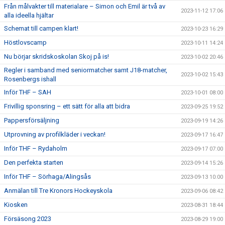
Från målvakter till materialare – Simon och Emil är två av
2023-11-12 17:06
alla ideella hjältar
Schemat till campen klart!
2023-10-23 16:29
Höstlovscamp
2023-10-11 14:24
Nu börjar skridskoskolan Skoj på is!
2023-10-02 20:46
Regler i samband med seniormatcher samt J18-matcher,
2023-10-02 15:43
Rosenbergs ishall
Inför THF – SAH
2023-10-01 08:00
Frivillig sponsring – ett sätt för alla att bidra
2023-09-25 19:52
Pappersförsäljning
2023-09-19 14:26
Utprovning av profilkläder i veckan!
2023-09-17 16:47
Inför THF – Rydaholm
2023-09-17 07:00
Den perfekta starten
2023-09-14 15:26
Inför THF – Sörhaga/Alingsås
2023-09-13 10:00
Anmälan till Tre Kronors Hockeyskola
2023-09-06 08:42
Kiosken
2023-08-31 18:44
Försäsong 2023
2023-08-29 19:00