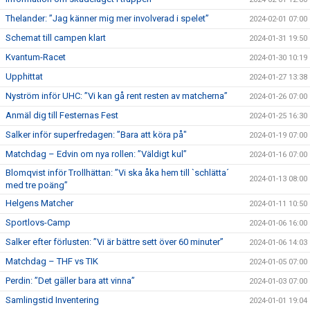
Thelander: ”Jag känner mig mer involverad i spelet”
2024-02-01 07:00
Schemat till campen klart
2024-01-31 19:50
Kvantum-Racet
2024-01-30 10:19
Upphittat
2024-01-27 13:38
Nyström inför UHC: ”Vi kan gå rent resten av matcherna”
2024-01-26 07:00
Anmäl dig till Festernas Fest
2024-01-25 16:30
Salker inför superfredagen: ”Bara att köra på"
2024-01-19 07:00
Matchdag – Edvin om nya rollen: ”Väldigt kul”
2024-01-16 07:00
Blomqvist inför Trollhättan: ”Vi ska åka hem till `schlätta´
2024-01-13 08:00
med tre poäng”
Helgens Matcher
2024-01-11 10:50
Sportlovs-Camp
2024-01-06 16:00
Salker efter förlusten: ”Vi är bättre sett över 60 minuter”
2024-01-06 14:03
Matchdag – THF vs TIK
2024-01-05 07:00
Perdin: ”Det gäller bara att vinna”
2024-01-03 07:00
Samlingstid Inventering
2024-01-01 19:04