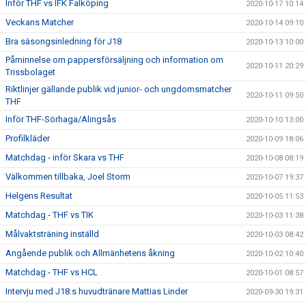
Inför THF vs IFK Falköping
2020-10-17 10:14
Veckans Matcher
2020-10-14 09:10
Bra säsongsinledning för J18
2020-10-13 10:00
Påminnelse om pappersförsäljning och information om
2020-10-11 20:29
Trissbolaget
Riktlinjer gällande publik vid junior- och ungdomsmatcher
2020-10-11 09:50
THF
Inför THF-Sörhaga/Alingsås
2020-10-10 13:00
Profilkläder
2020-10-09 18:06
Matchdag - inför Skara vs THF
2020-10-08 08:19
Välkommen tillbaka, Joel Storm
2020-10-07 19:37
Helgens Resultat
2020-10-05 11:53
Matchdag - THF vs TIK
2020-10-03 11:38
Målvaktsträning inställd
2020-10-03 08:42
Angående publik och Allmänhetens åkning
2020-10-02 10:40
Matchdag - THF vs HCL
2020-10-01 08:57
Intervju med J18:s huvudtränare Mattias Linder
2020-09-30 19:31