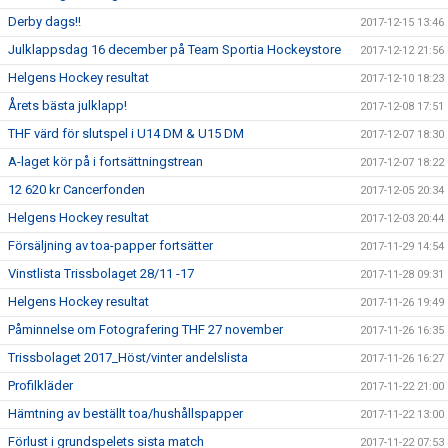
Derby dags!!
2017-12-15 13:46
Julklappsdag 16 december på Team Sportia Hockeystore
2017-12-12 21:56
Helgens Hockey resultat
2017-12-10 18:23
Årets bästa julklapp!
2017-12-08 17:51
THF värd för slutspel i U14 DM & U15 DM
2017-12-07 18:30
A-laget kör på i fortsättningstrean
2017-12-07 18:22
12 620 kr Cancerfonden
2017-12-05 20:34
Helgens Hockey resultat
2017-12-03 20:44
Försäljning av toa-papper fortsätter
2017-11-29 14:54
Vinstlista Trissbolaget 28/11 -17
2017-11-28 09:31
Helgens Hockey resultat
2017-11-26 19:49
Påminnelse om Fotografering THF 27 november
2017-11-26 16:35
Trissbolaget 2017_Höst/vinter andelslista
2017-11-26 16:27
Profilkläder
2017-11-22 21:00
Hämtning av beställt toa/hushållspapper
2017-11-22 13:00
Förlust i grundspelets sista match
2017-11-22 07:53