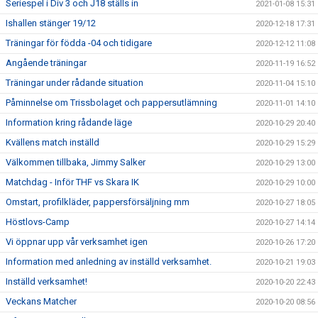
Seriespel i Div 3 och J18 ställs in
2021-01-08 15:31
Ishallen stänger 19/12
2020-12-18 17:31
Träningar för födda -04 och tidigare
2020-12-12 11:08
Angående träningar
2020-11-19 16:52
Träningar under rådande situation
2020-11-04 15:10
Påminnelse om Trissbolaget och pappersutlämning
2020-11-01 14:10
Information kring rådande läge
2020-10-29 20:40
Kvällens match inställd
2020-10-29 15:29
Välkommen tillbaka, Jimmy Salker
2020-10-29 13:00
Matchdag - Inför THF vs Skara IK
2020-10-29 10:00
Omstart, profilkläder, pappersförsäljning mm
2020-10-27 18:05
Höstlovs-Camp
2020-10-27 14:14
Vi öppnar upp vår verksamhet igen
2020-10-26 17:20
Information med anledning av inställd verksamhet.
2020-10-21 19:03
Inställd verksamhet!
2020-10-20 22:43
Veckans Matcher
2020-10-20 08:56