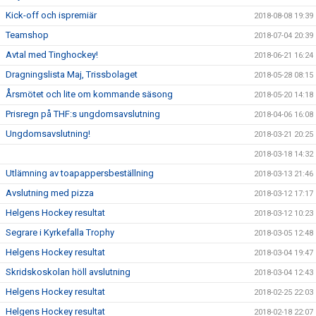
Kick-off och ispremiär
2018-08-08 19:39
Teamshop
2018-07-04 20:39
Avtal med Tinghockey!
2018-06-21 16:24
Dragningslista Maj, Trissbolaget
2018-05-28 08:15
Årsmötet och lite om kommande säsong
2018-05-20 14:18
Prisregn på THF:s ungdomsavslutning
2018-04-06 16:08
Ungdomsavslutning!
2018-03-21 20:25
2018-03-18 14:32
Utlämning av toapappersbeställning
2018-03-13 21:46
Avslutning med pizza
2018-03-12 17:17
Helgens Hockey resultat
2018-03-12 10:23
Segrare i Kyrkefalla Trophy
2018-03-05 12:48
Helgens Hockey resultat
2018-03-04 19:47
Skridskoskolan höll avslutning
2018-03-04 12:43
Helgens Hockey resultat
2018-02-25 22:03
Helgens Hockey resultat
2018-02-18 22:07