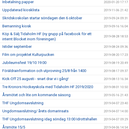
Inbetalning papper
2020-01-20 17:17
Uppdaterad kiosklista
2019-11-06 21:42
Skridskoskolan startar söndagen den 6 oktober
2019-09-24 09:31
Bemanning kiosk
2019-09-16 16:04
Köp & Sälj Tidaholm HF (ny grupp på facebook för ett
2019-08-28 18:53
internt Blocket inom föreningen)
Istider september
2019-08-24 09:36
Film om projektet Kulturpucken
2019-08-20 17:23
Jubileumsfest 19/10 19:00
2019-08-19 20:49
Föräldrainformation och utprovning 25/8 från 1400
2019-08-17 09:37
Kick-Off 25 augusti - snart drar vi i gång!
2019-08-13 16:34
Tre Kronors Hockeyskola med Tidaholm HF 2019/2020
2019-08-01 10:50
Årsmötet och lite om kommande säsong
2019-05-16 21:43
THF Ungdomsavslutning
2019-04-07 23:40
Ungdomsavslutning/ årets domarinsats
2019-04-07 14:00
THF Ungdomsavslutning idag söndag 13:00 Idrottshallen
2019-04-07 09:29
Årsmöte 15/5
2019-04-06 14:54