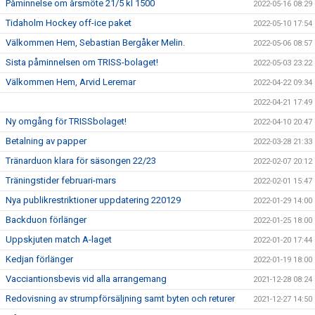
Påminnelse om årsmöte 21/5 kl 1500
2022-05-16 08:29
Tidaholm Hockey off-ice paket
2022-05-10 17:54
Välkommen Hem, Sebastian Bergåker Melin.
2022-05-06 08:57
Sista påminnelsen om TRISS-bolaget!
2022-05-03 23:22
Välkommen Hem, Arvid Leremar
2022-04-22 09:34
2022-04-21 17:49
Ny omgång för TRISSbolaget!
2022-04-10 20:47
Betalning av papper
2022-03-28 21:33
Tränarduon klara för säsongen 22/23
2022-02-07 20:12
Träningstider februari-mars
2022-02-01 15:47
Nya publikrestriktioner uppdatering 220129
2022-01-29 14:00
Backduon förlänger
2022-01-25 18:00
Uppskjuten match A-laget
2022-01-20 17:44
Kedjan förlänger
2022-01-19 18:00
Vacciantionsbevis vid alla arrangemang
2021-12-28 08:24
Redovisning av strumpförsäljning samt byten och returer
2021-12-27 14:50