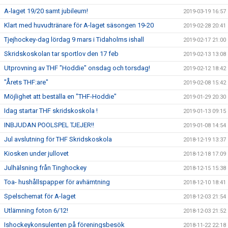
A-laget 19/20 samt jubileum!
2019-03-19 16:57
Klart med huvudtränare för A-laget säsongen 19-20
2019-02-28 20:41
Tjejhockey-dag lördag 9 mars i Tidaholms ishall
2019-02-17 21:00
Skridskoskolan tar sportlov den 17 feb
2019-02-13 13:08
Utprovning av THF "Hoddie" onsdag och torsdag!
2019-02-12 18:42
"Årets THF:are"
2019-02-08 15:42
Möjlighet att beställa en "THF-Hoddie"
2019-01-29 20:30
Idag startar THF skridskoskola !
2019-01-13 09:15
INBJUDAN POOLSPEL TJEJER!!
2019-01-08 14:54
Jul avslutning för THF Skridskoskola
2018-12-19 13:37
Kiosken under jullovet
2018-12-18 17:09
Julhälsning från Tinghockey
2018-12-15 15:38
Toa- hushållspapper för avhämtning
2018-12-10 18:41
Spelschemat för A-laget
2018-12-03 21:54
Utlämning foton 6/12!
2018-12-03 21:52
Ishockeykonsulenten på föreningsbesök
2018-11-22 22:18