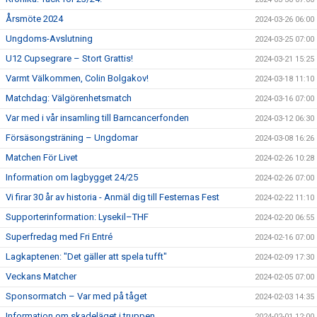
Årsmöte 2024
2024-03-26 06:00
Ungdoms-Avslutning
2024-03-25 07:00
U12 Cupsegrare – Stort Grattis!
2024-03-21 15:25
Varmt Välkommen, Colin Bolgakov!
2024-03-18 11:10
Matchdag: Välgörenhetsmatch
2024-03-16 07:00
Var med i vår insamling till Barncancerfonden
2024-03-12 06:30
Försäsongsträning – Ungdomar
2024-03-08 16:26
Matchen För Livet
2024-02-26 10:28
Information om lagbygget 24/25
2024-02-26 07:00
Vi firar 30 år av historia - Anmäl dig till Festernas Fest
2024-02-22 11:10
Supporterinformation: Lysekil–THF
2024-02-20 06:55
Superfredag med Fri Entré
2024-02-16 07:00
Lagkaptenen: "Det gäller att spela tufft"
2024-02-09 17:30
Veckans Matcher
2024-02-05 07:00
Sponsormatch – Var med på tåget
2024-02-03 14:35
Information om skadeläget i truppen
2024-02-01 12:00