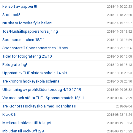
Fel sort av papper !!!
2018-11-20 20:23
Stort tack!
2018-11-18 20:20
Nu ska vi försöka fylla hallen!
2018-11-13 16:57
Toa/Hushållspappersförsäljning
2018-11-05 19:52
Sponsorsmatchen 18/11
2018-11-05 16:59
Sponsorer till Sponsormatchen 18 nov
2018-10-22 18:56
Tider för fotografering 25/10
2018-10-20 13:08
Fotografering!
2018-10-16 18:13
Uppstart av THF skridskoskola 14 okt
2018-10-08 20:23
Tre kronors hockeyskola schema
2018-10-08 20:10
Uthämtning av profilkläder torsdag 4/10 17-19
2018-09-29 08:32
Var med och stötta THF - Sponsorsmatch 18/11
2018-09-16 17:29
Tre Kronors Hockeyskola med Tidaholm HF
2018-09-04
Kick-Off
2018-08-23 16:24
Meriterad målvakt till A-laget
2018-08-19 19:53
Inbjudan till Kick-Off 2/9
2018-08-12 13:22