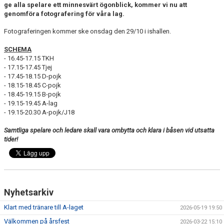
MEDLEM
ge alla spelare ett minnesvärt ögonblick, kommer vi nu att
genomföra fotografering för våra lag.
KIOSKEN
Fotograferingen kommer ske onsdag den 29/10 i ishallen.
THF UNGDOMSPOLICY - RÖDA TRÅD
SCHEMA
- 16.45-17.15 TKH
PROFILKLÄDER
- 17.15-17.45 Tjej
- 17.45-18.15 D-pojk
- 18.15-18.45 C-pojk
BILDGALLERI
- 18.45-19.15 B-pojk
- 19.15-19.45 A-lag
TRISSBOLAGET
- 19.15-20.30 A-pojk/J18
Samtliga spelare och ledare skall vara ombytta och klara i båsen vid utsatta
DOKUMENT
tider!
ALLMÄNHETENS ÅKNING
FÖRSÄKRING
Nyhetsarkiv
Klart med tränare till A-laget
2026-05-19 19:50
Välkommen på årsfest
2026-03-22 15:10