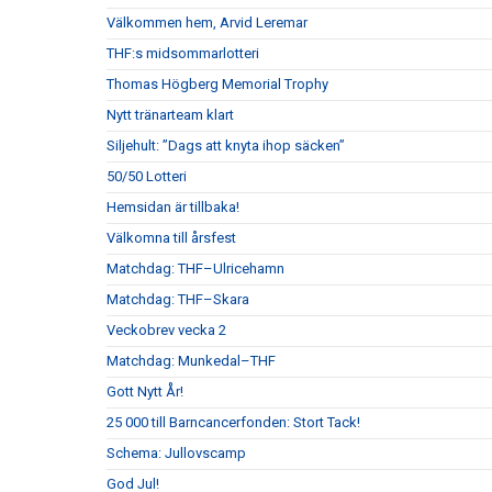
Välkommen hem, Arvid Leremar
THF:s midsommarlotteri
Thomas Högberg Memorial Trophy
Nytt tränarteam klart
Siljehult: ”Dags att knyta ihop säcken”
50/50 Lotteri
Hemsidan är tillbaka!
Välkomna till årsfest
Matchdag: THF–Ulricehamn
Matchdag: THF–Skara
Veckobrev vecka 2
Matchdag: Munkedal–THF
Gott Nytt År!
25 000 till Barncancerfonden: Stort Tack!
Schema: Jullovscamp
God Jul!