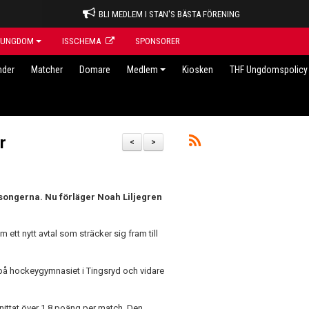
BLI MEDLEM I STAN'S BÄSTA FÖRENING
UNGDOM
ISSCHEMA
SPONSORER
nder
Matcher
Domare
Medlem
Kiosken
THF Ungdomspolicy 
r
<
>
äsongerna. Nu förläger Noah Liljegren
 ett nytt avtal som sträcker sig fram till
r på hockeygymnasiet i Tingsryd och vidare
nittat över 1,8 poäng per match. Den