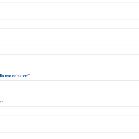
lla nya ansikten!"
ar