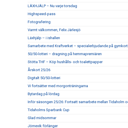
LÄXHJÄLP – Nu varje torsdag
Highspeed-pass
Fotografering
Varmt välkommen, Felix Järlesjö
Läxhjälp – i ishallen
Samarbete med Kraftverket – specialerbjudande på gymkort
50/50-lotteri – dragning på hemmapremiären
Stötta THF – Köp hushålls- och toalettpapper
Årskort 25/26
Digitalt 50/50-lotteri
Vi fortsätter med morgonträningarna
Bytardag på lördag
Inför säsongen 25/26: Fortsatt samarbete mellan Tidaholm 
Tidaholms Sparbank Cup
Glad midsommar
Jörnevik förlänger