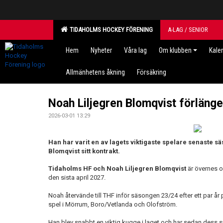
TIDAHOLMS HOCKEY FÖRENING
A-LAG / SENIOR
Hem
Nyheter
Våra lag
Om klubben
Kale
Allmänhetens åkning
Försäkring
Noah Liljegren Blomqvist förlänge
2026-03-01 13:29
Han har varit en av lagets viktigaste spelare senaste s
Blomqvist sitt kontrakt.
Tidaholms HF och Noah Liljegren Blomqvist
är övernes om
den sista april 2027.
Noah återvände till THF inför säsongen 23/24 efter ett par å
spel i Mörrum, Boro/Vetlanda och Olofström.
Han blev snabbt en viktig kugge i laget och har sedan dess s