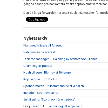
gångna säsongen har kantats av skadeproblematik men han är
Den 24-åriga forwarden har totalt spelat 82 matcher för mod
Nyhetsarkiv
Klart med tränare till A-laget
Välkommen på årsfest
Tack för säsongen – Hälsning av ordförande Siljehult
Utlämning av papper
Noah Liljegren Blomqvist förlänger
Köp papper – Stötta THF
Sponsormatch – tillsammans fyller vi hallen
Inbjudan: Sportlovscamp
Julhälsning: "Stort tack för ert arbete"
Fira jul med THF – anmäl dig till vår julcamp