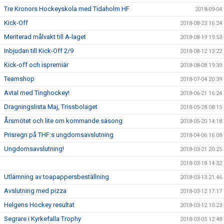
Tre Kronors Hockeyskola med Tidaholm HF
2018-09-04
Kick-Off
2018-08-23 16:24
Meriterad målvakt till A-laget
2018-08-19 19:53
Inbjudan till Kick-Off 2/9
2018-08-12 13:22
Kick-off och ispremiär
2018-08-08 19:39
Teamshop
2018-07-04 20:39
Avtal med Tinghockey!
2018-06-21 16:24
Dragningslista Maj, Trissbolaget
2018-05-28 08:15
Årsmötet och lite om kommande säsong
2018-05-20 14:18
Prisregn på THF:s ungdomsavslutning
2018-04-06 16:08
Ungdomsavslutning!
2018-03-21 20:25
2018-03-18 14:32
Utlämning av toapappersbeställning
2018-03-13 21:46
Avslutning med pizza
2018-03-12 17:17
Helgens Hockey resultat
2018-03-12 10:23
Segrare i Kyrkefalla Trophy
2018-03-05 12:48