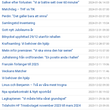
Salker efter förlusten: ”Vi är bättre sett över 60 minuter”
2024-01-06 14:03
Matchdag – THF vs TIK
2024-01-05 07:00
Perdin: ”Det gäller bara att vinna”
2024-01-03 07:00
Samlingstid Inventering
2024-01-01 19:04
Gott nytt Jubileums-år
2023-12-31 09:00
Bilnyckel upphittad 29/12 utanför ishallen
2023-12-30 10:57
Kraftsamling: Vi behöver din hjälp
2023-12-28 07:00
Melin inför premiären: ”Vi ska vinna den här serien”
2023-12-15 07:00
Julhälsning från ordföranden: ”En positiv anda i hallen”
2023-12-13 11:51
Franzén förlänger till 2025
2023-12-11 19:06
Veckans Matcher
2023-12-11 11:46
Vi behöver din hjälp
2023-12-04 15:15
Linus och Benjamin – Två av våra mest trogna
2023-12-02 09:00
Nya spelarkontrakt & Nytt sportråd
2023-11-30 19:02
Lagkaptenen: ”Vi måste hitta vårat grundspel”
2023-11-29 06:00
Tidaholm HF Trissbolaget november 2023 till mars 2024
2023-11-23 09:05