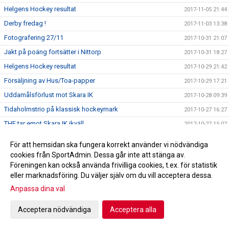
Helgens Hockey resultat
2017-11-05 21:44
Derby fredag !
2017-11-03 13:38
Fotografering 27/11
2017-10-31 21:07
Jakt på poäng fortsätter i Nittorp
2017-10-31 18:27
Helgens Hockey resultat
2017-10-29 21:42
Försäljning av Hus/Toa-papper
2017-10-29 17:21
Uddamålsförlust mot Skara IK
2017-10-28 09:39
Tidaholmstrio på klassisk hockeymark
2017-10-27 16:27
THF tar emot Skara IK ikväll
2017-10-27 15:07
A-lagsdebut för William Ahlrik
2017-10-24 08:50
För att hemsidan ska fungera korrekt använder vi nödvändiga
Förlust i Lidköping
2017-10-24 08:46
cookies från SportAdmin. Dessa går inte att stänga av.
Föreningen kan också använda frivilliga cookies, t.ex. för statistik
Helgens Hockey resultat
2017-10-22 21:24
eller marknadsföring. Du väljer själv om du vill acceptera dessa.
A-laget spelar borta mot HC Lidköping
2017-10-20 10:43
Anpassa dina val
Trissbolaget!!!
2017-10-18 22:10
Seger i hemmapremiären!
Acceptera nödvändiga
Acceptera alla
2017-10-17 21:55
Hus/Toa-pappers försäljning höst 2017
2017-10-16 08:05