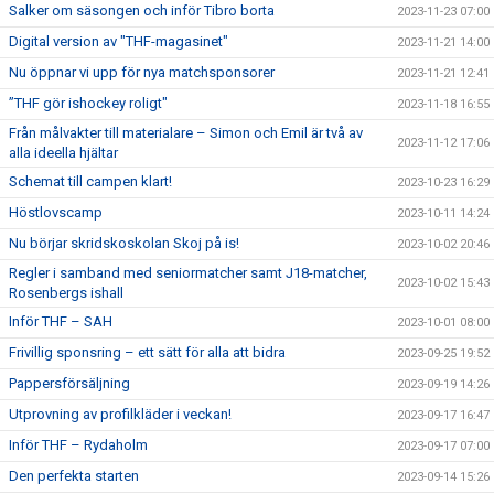
Salker om säsongen och inför Tibro borta
2023-11-23 07:00
Digital version av "THF-magasinet"
2023-11-21 14:00
Nu öppnar vi upp för nya matchsponsorer
2023-11-21 12:41
”THF gör ishockey roligt"
2023-11-18 16:55
Från målvakter till materialare – Simon och Emil är två av
2023-11-12 17:06
alla ideella hjältar
Schemat till campen klart!
2023-10-23 16:29
Höstlovscamp
2023-10-11 14:24
Nu börjar skridskoskolan Skoj på is!
2023-10-02 20:46
Regler i samband med seniormatcher samt J18-matcher,
2023-10-02 15:43
Rosenbergs ishall
Inför THF – SAH
2023-10-01 08:00
Frivillig sponsring – ett sätt för alla att bidra
2023-09-25 19:52
Pappersförsäljning
2023-09-19 14:26
Utprovning av profilkläder i veckan!
2023-09-17 16:47
Inför THF – Rydaholm
2023-09-17 07:00
Den perfekta starten
2023-09-14 15:26