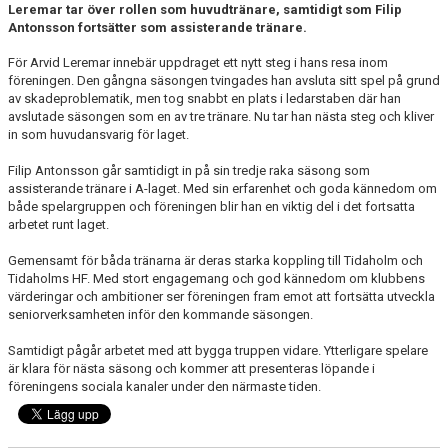
MEDLEM
Leremar tar över rollen som huvudtränare, samtidigt som Filip
Antonsson fortsätter som assisterande tränare.
KIOSKEN
För Arvid Leremar innebär uppdraget ett nytt steg i hans resa inom
föreningen. Den gångna säsongen tvingades han avsluta sitt spel på grund
THF UNGDOMSPOLICY - RÖDA TRÅD
av skadeproblematik, men tog snabbt en plats i ledarstaben där han
avslutade säsongen som en av tre tränare. Nu tar han nästa steg och kliver
PROFILKLÄDER
in som huvudansvarig för laget.
Filip Antonsson går samtidigt in på sin tredje raka säsong som
BILDGALLERI
assisterande tränare i A-laget. Med sin erfarenhet och goda kännedom om
både spelargruppen och föreningen blir han en viktig del i det fortsatta
TRISSBOLAGET
arbetet runt laget.
Gemensamt för båda tränarna är deras starka koppling till Tidaholm och
DOKUMENT
Tidaholms HF. Med stort engagemang och god kännedom om klubbens
värderingar och ambitioner ser föreningen fram emot att fortsätta utveckla
ALLMÄNHETENS ÅKNING
seniorverksamheten inför den kommande säsongen.
FÖRSÄKRING
Samtidigt pågår arbetet med att bygga truppen vidare. Ytterligare spelare
är klara för nästa säsong och kommer att presenteras löpande i
föreningens sociala kanaler under den närmaste tiden.