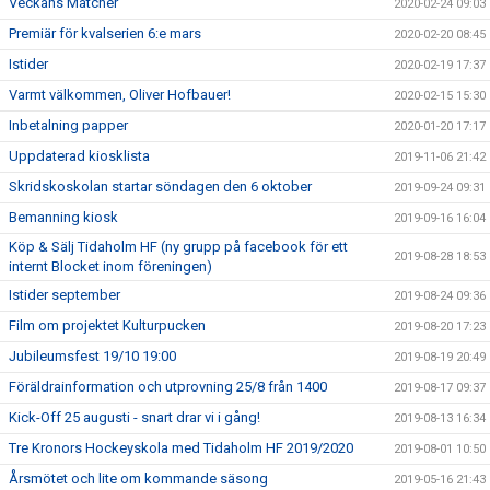
Veckans Matcher
2020-02-24 09:03
Premiär för kvalserien 6:e mars
2020-02-20 08:45
Istider
2020-02-19 17:37
Varmt välkommen, Oliver Hofbauer!
2020-02-15 15:30
Inbetalning papper
2020-01-20 17:17
Uppdaterad kiosklista
2019-11-06 21:42
Skridskoskolan startar söndagen den 6 oktober
2019-09-24 09:31
Bemanning kiosk
2019-09-16 16:04
Köp & Sälj Tidaholm HF (ny grupp på facebook för ett
2019-08-28 18:53
internt Blocket inom föreningen)
Istider september
2019-08-24 09:36
Film om projektet Kulturpucken
2019-08-20 17:23
Jubileumsfest 19/10 19:00
2019-08-19 20:49
Föräldrainformation och utprovning 25/8 från 1400
2019-08-17 09:37
Kick-Off 25 augusti - snart drar vi i gång!
2019-08-13 16:34
Tre Kronors Hockeyskola med Tidaholm HF 2019/2020
2019-08-01 10:50
Årsmötet och lite om kommande säsong
2019-05-16 21:43