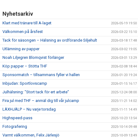
Nyhetsarkiv
Klart med tränare till A-laget
2026-05-19 19:50
Välkommen på årsfest
2026-03-22 15:10
Tack för säsongen – Hälsning av ordförande Siljehult
2026-03-18 17:48
Utlämning av papper
2026-03-02 19:05
Noah Liljegren Blomqvist förlänger
2026-03-01 13:29
Köp papper – Stötta THF
2026-02-08 18:44
Sponsormatch – tillsammans fyller vi hallen
2026-01-20 19:24
Inbjudan: Sportlovscamp
2026-01-15 16:17
Julhälsning: "Stort tack för ert arbete"
2025-12-24 08:00
Fira jul med THF – anmäl dig till vår julcamp
2025-11-21 14:02
LÄXHJÄLP – Nu varje torsdag
2025-11-11 14:49
Highspeed-pass
2025-10-23 13:54
Fotografering
2025-10-14 09:48
Varmt välkommen, Felix Järlesjö
2025-10-09 13:49