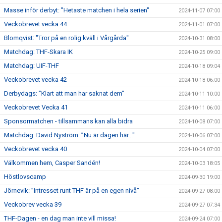
Masse inför derbyt: "Hetaste matchen i hela serien"
2024-11-07 07:00
Veckobrevet vecka 44
2024-11-01 07:00
Blomqvist: "Tror på en rolig kväll i Vårgårda"
2024-10-31 08:00
Matchdag: THF-Skara IK
2024-10-25 09:00
Matchdag: UIF-THF
2024-10-18 09:04
Veckobrevet vecka 42
2024-10-18 06:00
Derbydags: ”Klart att man har saknat dem"
2024-10-11 10:00
Veckobrevet Vecka 41
2024-10-11 06:00
Sponsormatchen - tillsammans kan alla bidra
2024-10-08 07:00
Matchdag: David Nyström: ”Nu är dagen här..."
2024-10-06 07:00
Veckobrevet vecka 40
2024-10-04 07:00
Välkommen hem, Casper Sandén!
2024-10-03 18:05
Höstlovscamp
2024-09-30 19:00
Jörnevik: ”Intresset runt THF är på en egen nivå”
2024-09-27 08:00
Veckobrev vecka 39
2024-09-27 07:34
THF-Dagen - en dag man inte vill missa!
2024-09-24 07:00