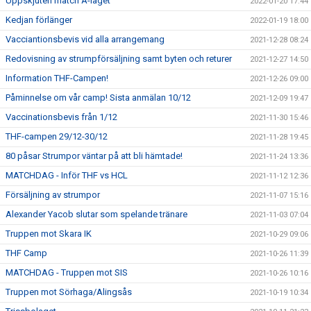
Uppskjuten match A-laget
2022-01-20 17:44
Kedjan förlänger
2022-01-19 18:00
Vacciantionsbevis vid alla arrangemang
2021-12-28 08:24
Redovisning av strumpförsäljning samt byten och returer
2021-12-27 14:50
Information THF-Campen!
2021-12-26 09:00
Påminnelse om vår camp! Sista anmälan 10/12
2021-12-09 19:47
Vaccinationsbevis från 1/12
2021-11-30 15:46
THF-campen 29/12-30/12
2021-11-28 19:45
80 påsar Strumpor väntar på att bli hämtade!
2021-11-24 13:36
MATCHDAG - Inför THF vs HCL
2021-11-12 12:36
Försäljning av strumpor
2021-11-07 15:16
Alexander Yacob slutar som spelande tränare
2021-11-03 07:04
Truppen mot Skara IK
2021-10-29 09:06
THF Camp
2021-10-26 11:39
MATCHDAG - Truppen mot SIS
2021-10-26 10:16
Truppen mot Sörhaga/Alingsås
2021-10-19 10:34