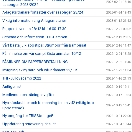
2023-02-21 13:46
säsongen 2023/2024
A-lagets tränare fortsätter över säsongen 23/24
2023-01-24 19:43
Viktig information ang A-lagsmatcher
2023-01-12 21:43
Pappersleverans 28/12 kl: 16.00-17.30
2022-12-21 00:02
Schema och information THF-Campen
2022-12-19 20:35
Vårt bästa julklappstips: Strumpor från Bambusa!
2022-12-16 11:47
Påminnelse om vår camp! Sista anmälan 10/12
2022-12-04 15:28
PÅMINNER OM PAPPERSBESTÄLLNING!
2022-12-02 11:46
Invigning av ny sarg och isfundament 22/11!
2022-11-21 11:04
THF-Jullovscamp 2022
2022-11-16 21:13
Äntligen is!
2022-10-19 19:11
Medlems- och träningsavgifter
2022-10-17 19:54
Nya kioskrutiner och bemanning fr.o.m v.42 (viktig info-
2022-10-12 16:41
uppdaterad)
Ny omgång för TRISSbolaget!
2022-10-04 22:00
Uppdatering renovering ishallen
2022-10-04 19:44