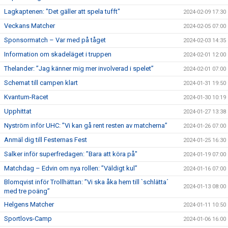
Lagkaptenen: "Det gäller att spela tufft"
2024-02-09 17:30
Veckans Matcher
2024-02-05 07:00
Sponsormatch – Var med på tåget
2024-02-03 14:35
Information om skadeläget i truppen
2024-02-01 12:00
Thelander: ”Jag känner mig mer involverad i spelet”
2024-02-01 07:00
Schemat till campen klart
2024-01-31 19:50
Kvantum-Racet
2024-01-30 10:19
Upphittat
2024-01-27 13:38
Nyström inför UHC: ”Vi kan gå rent resten av matcherna”
2024-01-26 07:00
Anmäl dig till Festernas Fest
2024-01-25 16:30
Salker inför superfredagen: ”Bara att köra på"
2024-01-19 07:00
Matchdag – Edvin om nya rollen: ”Väldigt kul”
2024-01-16 07:00
Blomqvist inför Trollhättan: ”Vi ska åka hem till `schlätta´
2024-01-13 08:00
med tre poäng”
Helgens Matcher
2024-01-11 10:50
Sportlovs-Camp
2024-01-06 16:00