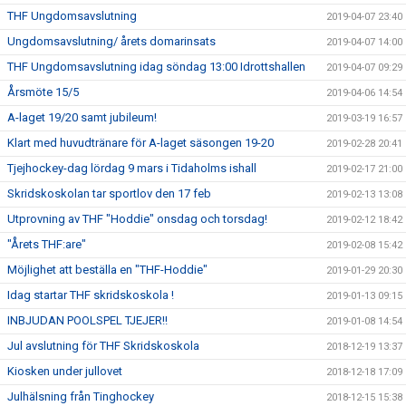
THF Ungdomsavslutning
2019-04-07 23:40
Ungdomsavslutning/ årets domarinsats
2019-04-07 14:00
THF Ungdomsavslutning idag söndag 13:00 Idrottshallen
2019-04-07 09:29
Årsmöte 15/5
2019-04-06 14:54
A-laget 19/20 samt jubileum!
2019-03-19 16:57
Klart med huvudtränare för A-laget säsongen 19-20
2019-02-28 20:41
Tjejhockey-dag lördag 9 mars i Tidaholms ishall
2019-02-17 21:00
Skridskoskolan tar sportlov den 17 feb
2019-02-13 13:08
Utprovning av THF "Hoddie" onsdag och torsdag!
2019-02-12 18:42
"Årets THF:are"
2019-02-08 15:42
Möjlighet att beställa en "THF-Hoddie"
2019-01-29 20:30
Idag startar THF skridskoskola !
2019-01-13 09:15
INBJUDAN POOLSPEL TJEJER!!
2019-01-08 14:54
Jul avslutning för THF Skridskoskola
2018-12-19 13:37
Kiosken under jullovet
2018-12-18 17:09
Julhälsning från Tinghockey
2018-12-15 15:38