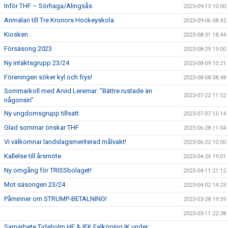
Inför THF – Sörhaga/Alingsås
2023-09-13 10:00
Anmälan till Tre Kronors Hockeyskola
2023-09-06 08:42
Kiosken
2023-08-31 18:44
Försäsong 2023
2023-08-29 19:00
Ny intäktsgrupp 23/24
2023-08-09 10:21
Föreningen söker kyl och frys!
2023-08-08 08:48
Sommarkoll med Arvid Leremar: ”Bättre rustade än
2023-07-22 11:52
någonsin”
Ny ungdomsgrupp tillsatt
2023-07-07 15:14
Glad sommar önskar THF
2023-06-28 11:04
Vi välkomnar landslagsmeriterad målvakt!
2023-06-22 10:00
Kallelse till årsmöte
2023-04-24 19:01
Ny omgång för TRISSbolaget!
2023-04-11 21:12
Mot säsongen 23/24
2023-04-02 14:23
Påminner om STRUMP-BETALNING!
2023-03-28 19:59
2023-03-11 22:38
Samarbete Tidaholm HF & IFK Falköping IK under