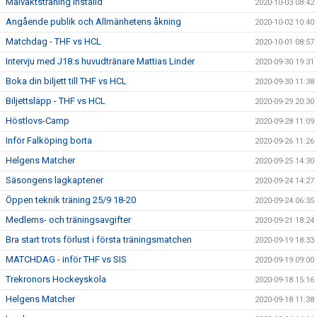
Målvaktsträning inställd
2020-10-03 08:42
Angående publik och Allmänhetens åkning
2020-10-02 10:40
Matchdag - THF vs HCL
2020-10-01 08:57
Intervju med J18:s huvudtränare Mattias Linder
2020-09-30 19:31
Boka din biljett till THF vs HCL
2020-09-30 11:38
Biljettsläpp - THF vs HCL
2020-09-29 20:30
Höstlovs-Camp
2020-09-28 11:09
Inför Falköping borta
2020-09-26 11:26
Helgens Matcher
2020-09-25 14:30
Säsongens lagkaptener
2020-09-24 14:27
Öppen teknik träning 25/9 18-20
2020-09-24 06:35
Medlems- och träningsavgifter
2020-09-21 18:24
Bra start trots förlust i första träningsmatchen
2020-09-19 18:33
MATCHDAG - inför THF vs SIS
2020-09-19 09:00
Trekronors Hockeyskola
2020-09-18 15:16
Helgens Matcher
2020-09-18 11:38