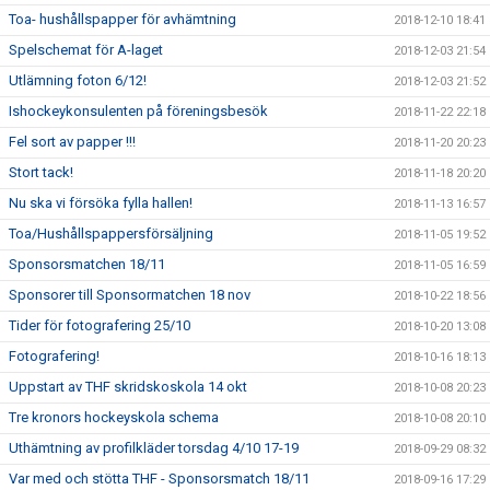
Toa- hushållspapper för avhämtning
2018-12-10 18:41
Spelschemat för A-laget
2018-12-03 21:54
Utlämning foton 6/12!
2018-12-03 21:52
Ishockeykonsulenten på föreningsbesök
2018-11-22 22:18
Fel sort av papper !!!
2018-11-20 20:23
Stort tack!
2018-11-18 20:20
Nu ska vi försöka fylla hallen!
2018-11-13 16:57
Toa/Hushållspappersförsäljning
2018-11-05 19:52
Sponsorsmatchen 18/11
2018-11-05 16:59
Sponsorer till Sponsormatchen 18 nov
2018-10-22 18:56
Tider för fotografering 25/10
2018-10-20 13:08
Fotografering!
2018-10-16 18:13
Uppstart av THF skridskoskola 14 okt
2018-10-08 20:23
Tre kronors hockeyskola schema
2018-10-08 20:10
Uthämtning av profilkläder torsdag 4/10 17-19
2018-09-29 08:32
Var med och stötta THF - Sponsorsmatch 18/11
2018-09-16 17:29