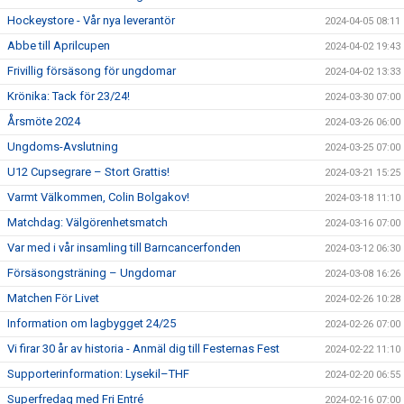
Hockeystore - Vår nya leverantör
2024-04-05 08:11
Abbe till Aprilcupen
2024-04-02 19:43
Frivillig försäsong för ungdomar
2024-04-02 13:33
Krönika: Tack för 23/24!
2024-03-30 07:00
Årsmöte 2024
2024-03-26 06:00
Ungdoms-Avslutning
2024-03-25 07:00
U12 Cupsegrare – Stort Grattis!
2024-03-21 15:25
Varmt Välkommen, Colin Bolgakov!
2024-03-18 11:10
Matchdag: Välgörenhetsmatch
2024-03-16 07:00
Var med i vår insamling till Barncancerfonden
2024-03-12 06:30
Försäsongsträning – Ungdomar
2024-03-08 16:26
Matchen För Livet
2024-02-26 10:28
Information om lagbygget 24/25
2024-02-26 07:00
Vi firar 30 år av historia - Anmäl dig till Festernas Fest
2024-02-22 11:10
Supporterinformation: Lysekil–THF
2024-02-20 06:55
Superfredag med Fri Entré
2024-02-16 07:00