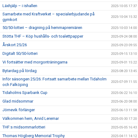
Läxhjälp – i ishallen
2025-10-05 17:37
Samarbete med Kraftverket – specialerbjudande på
2025-10-04 15:32
gymkort
50/50-lotteri – dragning på hemmapremiären
2025-10-03 14:00
Stötta THF – Köp hushålls- och toalettpapper
2025-09-24 08:00
Årskort 25/26
2025-09-23 09:55
Digitalt 50/50-lotteri
2025-09-15 13:10
Vi fortsätter med morgonträningarna
2025-09-01 15:22
Bytardag på lördag
2025-08-20 13:45
Inför säsongen 25/26: Fortsatt samarbete mellan Tidaholm
2025-07-09 11:55
och Falköping
Tidaholms Sparbank Cup
2025-06-22 16:10
Glad midsommar
2025-06-20 08:00
Jörnevik förlänger
2025-06-13 11:58
Välkommen hem, Arvid Leremar
2025-05-30 17:20
THF:s midsommarlotteri
2025-05-05 16:43
Thomas Högberg Memorial Trophy
2025-04-11 14:12