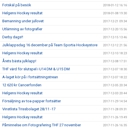
Fotskäl på besök
2018-01-12 16:16
Helgens Hockey resultat
2018-01-08 19:30
Bemanning under jullovet
2017-12-21 09:34
Utlämning av fotografier
2017-12-20 15:56
Derby dags!!
2017-12-15 13:46
Julklappsdag 16 december på Team Sportia Hockeystore
2017-12-12 21:56
Helgens Hockey resultat
2017-12-10 18:23
Årets bästa julklapp!
2017-12-08 17:51
THF värd för slutspel i U14 DM & U15 DM
2017-12-07 18:30
A-laget kör på i fortsättningstrean
2017-12-07 18:22
12 620 kr Cancerfonden
2017-12-05 20:34
Helgens Hockey resultat
2017-12-03 20:44
Försäljning av toa-papper fortsätter
2017-11-29 14:54
Vinstlista Trissbolaget 28/11 -17
2017-11-28 09:31
Helgens Hockey resultat
2017-11-26 19:49
Påminnelse om Fotografering THF 27 november
2017-11-26 16:35