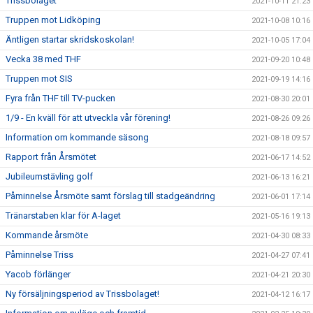
Trissbolaget
2021-10-11 21:23
Truppen mot Lidköping
2021-10-08 10:16
Äntligen startar skridskoskolan!
2021-10-05 17:04
Vecka 38 med THF
2021-09-20 10:48
Truppen mot SIS
2021-09-19 14:16
Fyra från THF till TV-pucken
2021-08-30 20:01
1/9 - En kväll för att utveckla vår förening!
2021-08-26 09:26
Information om kommande säsong
2021-08-18 09:57
Rapport från Årsmötet
2021-06-17 14:52
Jubileumstävling golf
2021-06-13 16:21
Påminnelse Årsmöte samt förslag till stadgeändring
2021-06-01 17:14
Tränarstaben klar för A-laget
2021-05-16 19:13
Kommande årsmöte
2021-04-30 08:33
Påminnelse Triss
2021-04-27 07:41
Yacob förlänger
2021-04-21 20:30
Ny försäljningsperiod av Trissbolaget!
2021-04-12 16:17