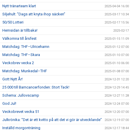
Nytt tränarteam klart
2025-04-04 16:00
Siljehult: ”Dags att knyta ihop säcken”
2025-03-17 10:34
50/50 Lotteri
2025-02-17 15:56
Hemsidan är tillbaka!
2025-02-17
Välkomna till årsfest
2025-01-15 11:09
Matchdag: THF–Ulricehamn
2025-01-12 07:00
Matchdag: THF–Skara
2025-01-10 07:00
Veckobrev vecka 2
2025-01-10 06:00
Matchdag: Munkedal–THF
2025-01-08 07:00
Gott Nytt År!
2024-12-31 12:20
25 000 till Barncancerfonden: Stort Tack!
2024-12-29 14:45
Schema: Jullovscamp
2024-12-27 11:28
God Jul!
2024-12-24 07:00
Veckobrevet vecka 51
2024-12-20 07:00
Julkrönika: ”Det är ett kvitto på att det vi gör är utvecklande”
2024-12-19 07:00
Inställd morgonträning
2024-12-17 18:44