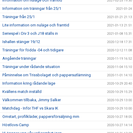
Information om nuläge och framtid
2021-02-25 19:30
Information om träningar från 25/1
2021-01-24
Träningar från 25/1
2021-01-21 21:13
Lite information om nuläge och framtid
2021-01-13 21:51
Seriespel i Div 3 och J18 ställs in
2021-01-08 15:31
Ishallen stänger 19/12
2020-12-18 17:31
Träningar för födda -04 och tidigare
2020-12-12 11:08
Angående träningar
2020-11-19 16:52
Träningar under rådande situation
2020-11-04 15:10
Påminnelse om Trissbolaget och pappersutlämning
2020-11-01 14:10
Information kring rådande läge
2020-10-29 20:40
Kvällens match inställd
2020-10-29 15:29
Välkommen tillbaka, Jimmy Salker
2020-10-29 13:00
Matchdag - Inför THF vs Skara IK
2020-10-29 10:00
Omstart, profilkläder, pappersförsäljning mm
2020-10-27 18:05
Höstlovs-Camp
2020-10-27 14:14