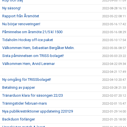
Köp och Sälj
2022-09-05 17:09
Ny säsong!
2022-08-28 16:15
Rapport från Årsmötet
2022-05-22 08:11
Nu börjar renoveringen!
2022-05-16 17:42
Påminnelse om årsmöte 21/5 kl 1500
2022-05-16 08:29
Tidaholm Hockey off-ice paket
2022-05-10 17:54
Välkommen Hem, Sebastian Bergåker Melin.
2022-05-06 08:57
Sista påminnelsen om TRISS-bolaget!
2022-05-03 23:22
Välkommen Hem, Arvid Leremar
2022-04-22 09:34
2022-04-21 17:49
Ny omgång för TRISSbolaget!
2022-04-10 20:47
Betalning av papper
2022-03-28 21:33
Tränarduon klara för säsongen 22/23
2022-02-07 20:12
Träningstider februari-mars
2022-02-01 15:47
Nya publikrestriktioner uppdatering 220129
2022-01-29 14:00
Backduon förlänger
2022-01-25 18:00