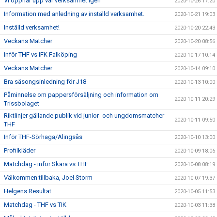
Vi öppnar upp vår verksamhet igen
2020-10-26 17:20
Information med anledning av inställd verksamhet.
2020-10-21 19:03
Inställd verksamhet!
2020-10-20 22:43
Veckans Matcher
2020-10-20 08:56
Inför THF vs IFK Falköping
2020-10-17 10:14
Veckans Matcher
2020-10-14 09:10
Bra säsongsinledning för J18
2020-10-13 10:00
Påminnelse om pappersförsäljning och information om
2020-10-11 20:29
Trissbolaget
Riktlinjer gällande publik vid junior- och ungdomsmatcher
2020-10-11 09:50
THF
Inför THF-Sörhaga/Alingsås
2020-10-10 13:00
Profilkläder
2020-10-09 18:06
Matchdag - inför Skara vs THF
2020-10-08 08:19
Välkommen tillbaka, Joel Storm
2020-10-07 19:37
Helgens Resultat
2020-10-05 11:53
Matchdag - THF vs TIK
2020-10-03 11:38