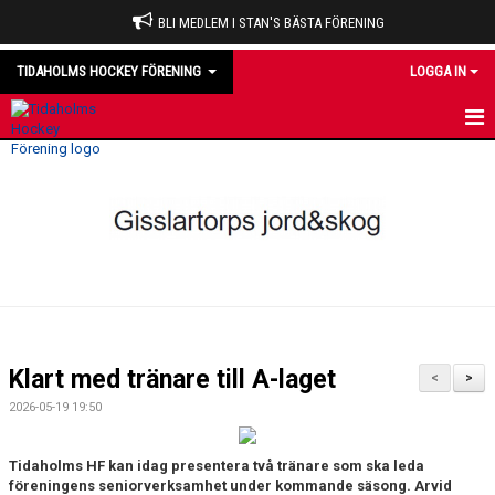
BLI MEDLEM I STAN'S BÄSTA FÖRENING
TIDAHOLMS HOCKEY FÖRENING
LOGGA IN
HEM
NYHETER
VÅRA LAG
OM KLUBBEN
KALENDER
Klart med tränare till A-laget
<
>
MATCHER
2026-05-19 19:50
DOMARE
Tidaholms HF kan idag presentera två tränare som ska leda
föreningens seniorverksamhet under kommande säsong. Arvid