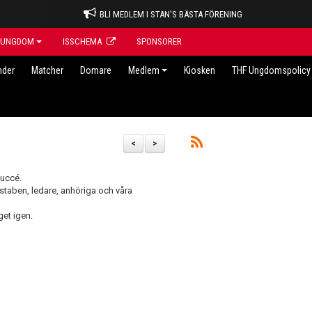
BLI MEDLEM I STAN'S BÄSTA FÖRENING
UNGDOM
ISSCHEMA
SPONSORER
nder
Matcher
Domare
Medlem
Kiosken
THF Ungdomspolicy 
<
>
succé.
sstaben, ledare, anhöriga och våra
get igen.