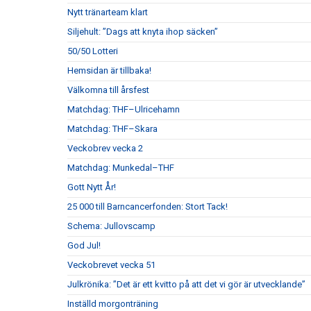
Nytt tränarteam klart
Siljehult: ”Dags att knyta ihop säcken”
50/50 Lotteri
Hemsidan är tillbaka!
Välkomna till årsfest
Matchdag: THF–Ulricehamn
Matchdag: THF–Skara
Veckobrev vecka 2
Matchdag: Munkedal–THF
Gott Nytt År!
25 000 till Barncancerfonden: Stort Tack!
Schema: Jullovscamp
God Jul!
Veckobrevet vecka 51
Julkrönika: ”Det är ett kvitto på att det vi gör är utvecklande”
Inställd morgonträning