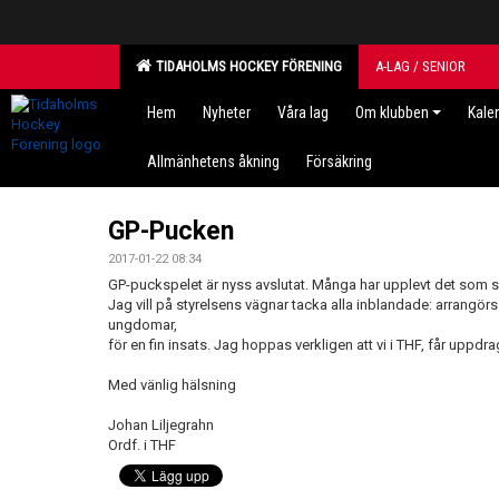
TIDAHOLMS HOCKEY FÖRENING
A-LAG / SENIOR
Hem
Nyheter
Våra lag
Om klubben
Kale
Allmänhetens åkning
Försäkring
GP-Pucken
2017-01-22 08:34
GP-puckspelet är nyss avslutat. Många har upplevt det som 
Jag vill på styrelsens vägnar tacka alla inblandade: arrangör
ungdomar,
för en fin insats. Jag hoppas verkligen att vi i THF, får uppdra
Med vänlig hälsning
Johan Liljegrahn
Ordf. i THF