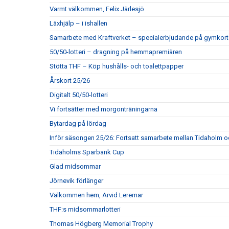
Varmt välkommen, Felix Järlesjö
Läxhjälp – i ishallen
Samarbete med Kraftverket – specialerbjudande på gymkort
50/50-lotteri – dragning på hemmapremiären
Stötta THF – Köp hushålls- och toalettpapper
Årskort 25/26
Digitalt 50/50-lotteri
Vi fortsätter med morgonträningarna
Bytardag på lördag
Inför säsongen 25/26: Fortsatt samarbete mellan Tidaholm 
Tidaholms Sparbank Cup
Glad midsommar
Jörnevik förlänger
Välkommen hem, Arvid Leremar
THF:s midsommarlotteri
Thomas Högberg Memorial Trophy