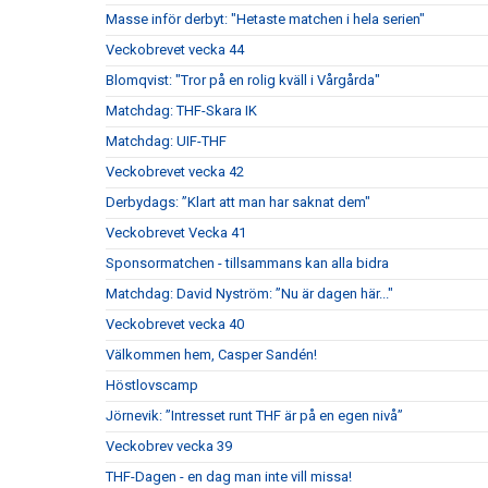
Masse inför derbyt: "Hetaste matchen i hela serien"
Veckobrevet vecka 44
Blomqvist: "Tror på en rolig kväll i Vårgårda"
Matchdag: THF-Skara IK
Matchdag: UIF-THF
Veckobrevet vecka 42
Derbydags: ”Klart att man har saknat dem"
Veckobrevet Vecka 41
Sponsormatchen - tillsammans kan alla bidra
Matchdag: David Nyström: ”Nu är dagen här..."
Veckobrevet vecka 40
Välkommen hem, Casper Sandén!
Höstlovscamp
Jörnevik: ”Intresset runt THF är på en egen nivå”
Veckobrev vecka 39
THF-Dagen - en dag man inte vill missa!