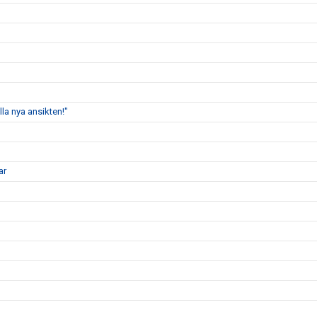
lla nya ansikten!"
ar