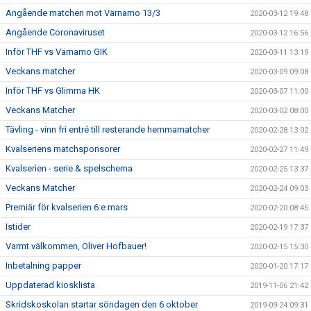
Angående matchen mot Värnamo 13/3
2020-03-12 19:48
Angående Coronaviruset
2020-03-12 16:56
Inför THF vs Värnamo GIK
2020-03-11 13:19
Veckans matcher
2020-03-09 09:08
Inför THF vs Glimma HK
2020-03-07 11:00
Veckans Matcher
2020-03-02 08:00
Tävling - vinn fri entré till resterande hemmamatcher
2020-02-28 13:02
Kvalseriens matchsponsorer
2020-02-27 11:49
Kvalserien - serie & spelschema
2020-02-25 13:37
Veckans Matcher
2020-02-24 09:03
Premiär för kvalserien 6:e mars
2020-02-20 08:45
Istider
2020-02-19 17:37
Varmt välkommen, Oliver Hofbauer!
2020-02-15 15:30
Inbetalning papper
2020-01-20 17:17
Uppdaterad kiosklista
2019-11-06 21:42
Skridskoskolan startar söndagen den 6 oktober
2019-09-24 09:31