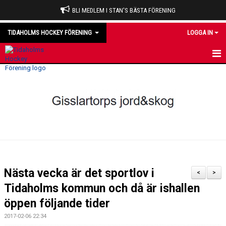
BLI MEDLEM I STAN'S BÄSTA FÖRENING
TIDAHOLMS HOCKEY FÖRENING
LOGGA IN
HEM
NYHETER
VÅRA LAG
OM KLUBBEN
KALENDER
Nästa vecka är det sportlov i
<
>
MATCHER
Tidaholms kommun och då är ishallen
öppen följande tider
DOMARE
2017-02-06 22:34