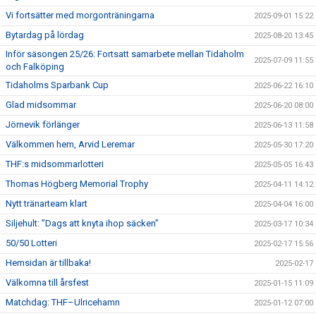
Vi fortsätter med morgonträningarna
2025-09-01 15:22
Bytardag på lördag
2025-08-20 13:45
Inför säsongen 25/26: Fortsatt samarbete mellan Tidaholm
2025-07-09 11:55
och Falköping
Tidaholms Sparbank Cup
2025-06-22 16:10
Glad midsommar
2025-06-20 08:00
Jörnevik förlänger
2025-06-13 11:58
Välkommen hem, Arvid Leremar
2025-05-30 17:20
THF:s midsommarlotteri
2025-05-05 16:43
Thomas Högberg Memorial Trophy
2025-04-11 14:12
Nytt tränarteam klart
2025-04-04 16:00
Siljehult: ”Dags att knyta ihop säcken”
2025-03-17 10:34
50/50 Lotteri
2025-02-17 15:56
Hemsidan är tillbaka!
2025-02-17
Välkomna till årsfest
2025-01-15 11:09
Matchdag: THF–Ulricehamn
2025-01-12 07:00