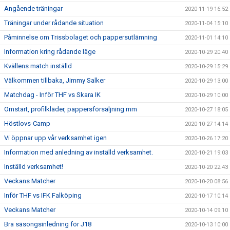
Angående träningar
2020-11-19 16:52
Träningar under rådande situation
2020-11-04 15:10
Påminnelse om Trissbolaget och pappersutlämning
2020-11-01 14:10
Information kring rådande läge
2020-10-29 20:40
Kvällens match inställd
2020-10-29 15:29
Välkommen tillbaka, Jimmy Salker
2020-10-29 13:00
Matchdag - Inför THF vs Skara IK
2020-10-29 10:00
Omstart, profilkläder, pappersförsäljning mm
2020-10-27 18:05
Höstlovs-Camp
2020-10-27 14:14
Vi öppnar upp vår verksamhet igen
2020-10-26 17:20
Information med anledning av inställd verksamhet.
2020-10-21 19:03
Inställd verksamhet!
2020-10-20 22:43
Veckans Matcher
2020-10-20 08:56
Inför THF vs IFK Falköping
2020-10-17 10:14
Veckans Matcher
2020-10-14 09:10
Bra säsongsinledning för J18
2020-10-13 10:00