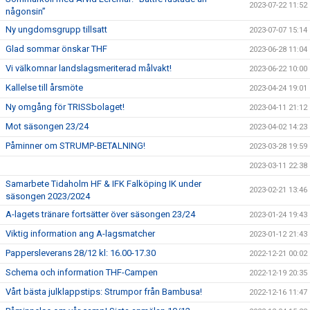
2023-07-22 11:52
någonsin”
Ny ungdomsgrupp tillsatt
2023-07-07 15:14
Glad sommar önskar THF
2023-06-28 11:04
Vi välkomnar landslagsmeriterad målvakt!
2023-06-22 10:00
Kallelse till årsmöte
2023-04-24 19:01
Ny omgång för TRISSbolaget!
2023-04-11 21:12
Mot säsongen 23/24
2023-04-02 14:23
Påminner om STRUMP-BETALNING!
2023-03-28 19:59
2023-03-11 22:38
Samarbete Tidaholm HF & IFK Falköping IK under
2023-02-21 13:46
säsongen 2023/2024
A-lagets tränare fortsätter över säsongen 23/24
2023-01-24 19:43
Viktig information ang A-lagsmatcher
2023-01-12 21:43
Pappersleverans 28/12 kl: 16.00-17.30
2022-12-21 00:02
Schema och information THF-Campen
2022-12-19 20:35
Vårt bästa julklappstips: Strumpor från Bambusa!
2022-12-16 11:47