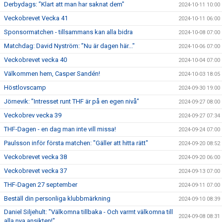
Derbydags: ”Klart att man har saknat dem"
2024-10-11 10:00
Veckobrevet Vecka 41
2024-10-11 06:00
Sponsormatchen - tillsammans kan alla bidra
2024-10-08 07:00
Matchdag: David Nyström: ”Nu är dagen här..."
2024-10-06 07:00
Veckobrevet vecka 40
2024-10-04 07:00
Välkommen hem, Casper Sandén!
2024-10-03 18:05
Höstlovscamp
2024-09-30 19:00
Jörnevik: ”Intresset runt THF är på en egen nivå”
2024-09-27 08:00
Veckobrev vecka 39
2024-09-27 07:34
THF-Dagen - en dag man inte vill missa!
2024-09-24 07:00
Paulsson inför första matchen: "Gäller att hitta rätt"
2024-09-20 08:52
Veckobrevet vecka 38
2024-09-20 06:00
Veckobrevet vecka 37
2024-09-13 07:00
THF-Dagen 27 september
2024-09-11 07:00
Beställ din personliga klubbmärkning
2024-09-10 08:39
Daniel Siljehult: "Välkomna tillbaka - Och varmt välkomna till
2024-09-08 08:31
alla nya ansikten!"