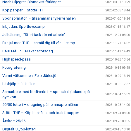
Noah Liljegren Blomqvist förlänger
2026-03-01 13:29
Köp papper – Stötta THF
2026-02-08 18:44
Sponsormatch – tillsammans fyller vi hallen
2026-01-20 19:24
Inbjudan: Sportlovscamp
2026-01-15 16:17
Julhälsning: "Stort tack för ert arbete"
2025-12-24 08:00
Fira jul med THF – anmäl dig till vår julcamp
2025-11-21 14:02
LÄXHJÄLP – Nu varje torsdag
2025-11-11 14:49
Highspeed-pass
2025-10-23 13:54
Fotografering
2025-10-14 09:48
Varmt välkommen, Felix Järlesjö
2025-10-09 13:49
Läxhjälp – i ishallen
2025-10-05 17:37
Samarbete med Kraftverket – specialerbjudande på
2025-10-04 15:32
gymkort
50/50-lotteri – dragning på hemmapremiären
2025-10-03 14:00
Stötta THF – Köp hushålls- och toalettpapper
2025-09-24 08:00
Årskort 25/26
2025-09-23 09:55
Digitalt 50/50-lotteri
2025-09-15 13:10