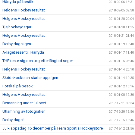
Härryda på besök
2018-02-06 18:31
Helgens Hockey resultat
2018-02-05 09:38
Helgens Hockey resultat
2018-01-28 22:04
Tjejhockeydagar
2018-01-28 11:15
Helgens Hockey resultat
2018-01-21 21:44
Derby dags igen
2018-01-19 10:40
A-laget reser till Härryda
2018-01-17 11:40
THF reste sig och tog efterlängtad seger
2018-01-15 08:46
Helgens Hockey resultat
2018-01-14 20:10
Skridskoskolan startar upp igen
2018-01-14 10:35
Fotskäl på besök
2018-01-12 16:16
Helgens Hockey resultat
2018-01-08 19:30
Bemanning under jullovet
2017-12-21 09:34
Utlämning av fotografier
2017-12-20 15:56
Derby dags!!
2017-12-15 13:46
Julklappsdag 16 december på Team Sportia Hockeystore
2017-12-12 21:56