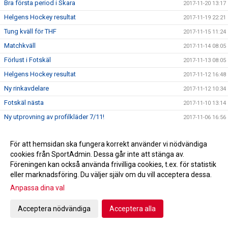
Bra första period i Skara
2017-11-20 13:17
Helgens Hockey resultat
2017-11-19 22:21
Tung kväll för THF
2017-11-15 11:24
Matchkväll
2017-11-14 08:05
Förlust i Fotskäl
2017-11-13 08:05
Helgens Hockey resultat
2017-11-12 16:48
Ny rinkavdelare
2017-11-12 10:34
Fotskäl nästa
2017-11-10 13:14
Ny utprovning av profilkläder 7/11!
2017-11-06 16:56
THF studsade tillbaka
2017-11-06 07:52
För att hemsidan ska fungera korrekt använder vi nödvändiga
Helgens Hockey resultat
2017-11-05 21:44
cookies från SportAdmin. Dessa går inte att stänga av.
Derby fredag !
2017-11-03 13:38
Föreningen kan också använda frivilliga cookies, t.ex. för statistik
Fotografering 27/11
eller marknadsföring. Du väljer själv om du vill acceptera dessa.
2017-10-31 21:07
Anpassa dina val
Jakt på poäng fortsätter i Nittorp
2017-10-31 18:27
Helgens Hockey resultat
2017-10-29 21:42
Acceptera nödvändiga
Acceptera alla
Försäljning av Hus/Toa-papper
2017-10-29 17:21