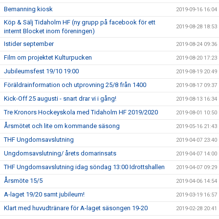
Bemanning kiosk
2019-09-16 16:04
Köp & Sälj Tidaholm HF (ny grupp på facebook för ett
2019-08-28 18:53
internt Blocket inom föreningen)
Istider september
2019-08-24 09:36
Film om projektet Kulturpucken
2019-08-20 17:23
Jubileumsfest 19/10 19:00
2019-08-19 20:49
Föräldrainformation och utprovning 25/8 från 1400
2019-08-17 09:37
Kick-Off 25 augusti - snart drar vi i gång!
2019-08-13 16:34
Tre Kronors Hockeyskola med Tidaholm HF 2019/2020
2019-08-01 10:50
Årsmötet och lite om kommande säsong
2019-05-16 21:43
THF Ungdomsavslutning
2019-04-07 23:40
Ungdomsavslutning/ årets domarinsats
2019-04-07 14:00
THF Ungdomsavslutning idag söndag 13:00 Idrottshallen
2019-04-07 09:29
Årsmöte 15/5
2019-04-06 14:54
A-laget 19/20 samt jubileum!
2019-03-19 16:57
Klart med huvudtränare för A-laget säsongen 19-20
2019-02-28 20:41