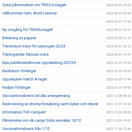
Sista påminnelsen om TRISS-bolaget!
2022-05-03 23:22
Välkommen Hem, Arvid Leremar
2022-04-22 09:34
2022-04-21 17:49
Ny omgång för TRISSbolaget!
2022-04-10 20:47
Betalning av papper
2022-03-28 21:33
Tränarduon klara för säsongen 22/23
2022-02-07 20:12
Träningstider februari-mars
2022-02-01 15:47
Nya publikrestriktioner uppdatering 220129
2022-01-29 14:00
Backduon förlänger
2022-01-25 18:00
Uppskjuten match A-laget
2022-01-20 17:44
Kedjan förlänger
2022-01-19 18:00
Vacciantionsbevis vid alla arrangemang
2021-12-28 08:24
Redovisning av strumpförsäljning samt byten och returer
2021-12-27 14:50
Information THF-Campen!
2021-12-26 09:00
Påminnelse om vår camp! Sista anmälan 10/12
2021-12-09 19:47
Vaccinationsbevis från 1/12
2021-11-30 15:46