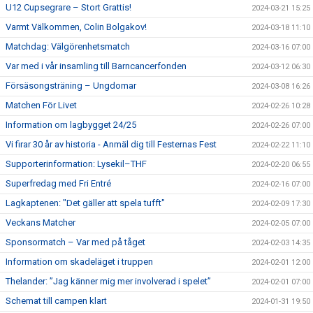
U12 Cupsegrare – Stort Grattis!
2024-03-21 15:25
Varmt Välkommen, Colin Bolgakov!
2024-03-18 11:10
Matchdag: Välgörenhetsmatch
2024-03-16 07:00
Var med i vår insamling till Barncancerfonden
2024-03-12 06:30
Försäsongsträning – Ungdomar
2024-03-08 16:26
Matchen För Livet
2024-02-26 10:28
Information om lagbygget 24/25
2024-02-26 07:00
Vi firar 30 år av historia - Anmäl dig till Festernas Fest
2024-02-22 11:10
Supporterinformation: Lysekil–THF
2024-02-20 06:55
Superfredag med Fri Entré
2024-02-16 07:00
Lagkaptenen: "Det gäller att spela tufft"
2024-02-09 17:30
Veckans Matcher
2024-02-05 07:00
Sponsormatch – Var med på tåget
2024-02-03 14:35
Information om skadeläget i truppen
2024-02-01 12:00
Thelander: ”Jag känner mig mer involverad i spelet”
2024-02-01 07:00
Schemat till campen klart
2024-01-31 19:50