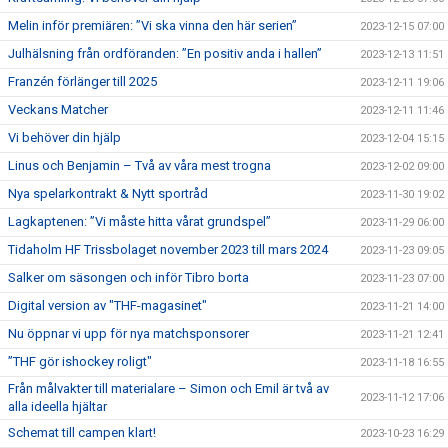
Melin inför premiären: ”Vi ska vinna den här serien”
2023-12-15 07:00
Julhälsning från ordföranden: ”En positiv anda i hallen”
2023-12-13 11:51
Franzén förlänger till 2025
2023-12-11 19:06
Veckans Matcher
2023-12-11 11:46
Vi behöver din hjälp
2023-12-04 15:15
Linus och Benjamin – Två av våra mest trogna
2023-12-02 09:00
Nya spelarkontrakt & Nytt sportråd
2023-11-30 19:02
Lagkaptenen: ”Vi måste hitta vårat grundspel”
2023-11-29 06:00
Tidaholm HF Trissbolaget november 2023 till mars 2024
2023-11-23 09:05
Salker om säsongen och inför Tibro borta
2023-11-23 07:00
Digital version av "THF-magasinet"
2023-11-21 14:00
Nu öppnar vi upp för nya matchsponsorer
2023-11-21 12:41
”THF gör ishockey roligt"
2023-11-18 16:55
Från målvakter till materialare – Simon och Emil är två av
2023-11-12 17:06
alla ideella hjältar
Schemat till campen klart!
2023-10-23 16:29