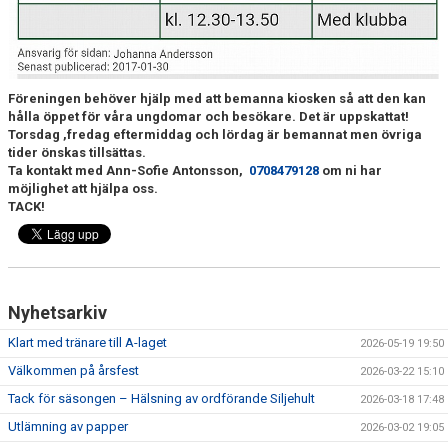
Föreningen behöver hjälp med att bemanna kiosken så att den kan
hålla öppet för våra ungdomar och besökare. Det är uppskattat!
Torsdag ,fredag eftermiddag och lördag är bemannat men övriga
tider önskas tillsättas.
Ta kontakt med Ann-Sofie Antonsson,
0708479128
om ni har
möjlighet att hjälpa oss.
TACK!
Nyhetsarkiv
Klart med tränare till A-laget
2026-05-19 19:50
Välkommen på årsfest
2026-03-22 15:10
Tack för säsongen – Hälsning av ordförande Siljehult
2026-03-18 17:48
Utlämning av papper
2026-03-02 19:05