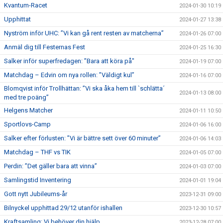
Kvantum-Racet
2024-01-30 10:19
Upphittat
2024-01-27 13:38
Nyström inför UHC: ”Vi kan gå rent resten av matcherna”
2024-01-26 07:00
Anmäl dig till Festernas Fest
2024-01-25 16:30
Salker inför superfredagen: ”Bara att köra på"
2024-01-19 07:00
Matchdag – Edvin om nya rollen: ”Väldigt kul”
2024-01-16 07:00
Blomqvist inför Trollhättan: ”Vi ska åka hem till `schlätta´
2024-01-13 08:00
med tre poäng”
Helgens Matcher
2024-01-11 10:50
Sportlovs-Camp
2024-01-06 16:00
Salker efter förlusten: ”Vi är bättre sett över 60 minuter”
2024-01-06 14:03
Matchdag – THF vs TIK
2024-01-05 07:00
Perdin: ”Det gäller bara att vinna”
2024-01-03 07:00
Samlingstid Inventering
2024-01-01 19:04
Gott nytt Jubileums-år
2023-12-31 09:00
Bilnyckel upphittad 29/12 utanför ishallen
2023-12-30 10:57
Kraftsamling: Vi behöver din hjälp
2023-12-28 07:00