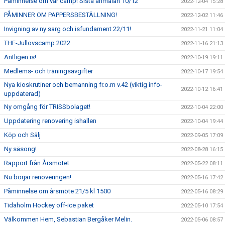
Påminnelse om vår camp! Sista anmälan 10/12
2022-12-04 15:28
PÅMINNER OM PAPPERSBESTÄLLNING!
2022-12-02 11:46
Invigning av ny sarg och isfundament 22/11!
2022-11-21 11:04
THF-Jullovscamp 2022
2022-11-16 21:13
Äntligen is!
2022-10-19 19:11
Medlems- och träningsavgifter
2022-10-17 19:54
Nya kioskrutiner och bemanning fr.o.m v.42 (viktig info-
2022-10-12 16:41
uppdaterad)
Ny omgång för TRISSbolaget!
2022-10-04 22:00
Uppdatering renovering ishallen
2022-10-04 19:44
Köp och Sälj
2022-09-05 17:09
Ny säsong!
2022-08-28 16:15
Rapport från Årsmötet
2022-05-22 08:11
Nu börjar renoveringen!
2022-05-16 17:42
Påminnelse om årsmöte 21/5 kl 1500
2022-05-16 08:29
Tidaholm Hockey off-ice paket
2022-05-10 17:54
Välkommen Hem, Sebastian Bergåker Melin.
2022-05-06 08:57