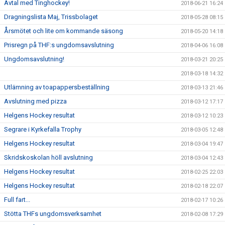
Avtal med Tinghockey!
2018-06-21 16:24
Dragningslista Maj, Trissbolaget
2018-05-28 08:15
Årsmötet och lite om kommande säsong
2018-05-20 14:18
Prisregn på THF:s ungdomsavslutning
2018-04-06 16:08
Ungdomsavslutning!
2018-03-21 20:25
2018-03-18 14:32
Utlämning av toapappersbeställning
2018-03-13 21:46
Avslutning med pizza
2018-03-12 17:17
Helgens Hockey resultat
2018-03-12 10:23
Segrare i Kyrkefalla Trophy
2018-03-05 12:48
Helgens Hockey resultat
2018-03-04 19:47
Skridskoskolan höll avslutning
2018-03-04 12:43
Helgens Hockey resultat
2018-02-25 22:03
Helgens Hockey resultat
2018-02-18 22:07
Full fart...
2018-02-17 10:26
Stötta THFs ungdomsverksamhet
2018-02-08 17:29