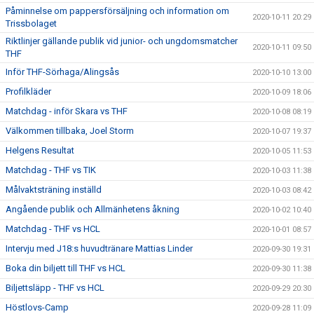
Påminnelse om pappersförsäljning och information om
2020-10-11 20:29
Trissbolaget
Riktlinjer gällande publik vid junior- och ungdomsmatcher
2020-10-11 09:50
THF
Inför THF-Sörhaga/Alingsås
2020-10-10 13:00
Profilkläder
2020-10-09 18:06
Matchdag - inför Skara vs THF
2020-10-08 08:19
Välkommen tillbaka, Joel Storm
2020-10-07 19:37
Helgens Resultat
2020-10-05 11:53
Matchdag - THF vs TIK
2020-10-03 11:38
Målvaktsträning inställd
2020-10-03 08:42
Angående publik och Allmänhetens åkning
2020-10-02 10:40
Matchdag - THF vs HCL
2020-10-01 08:57
Intervju med J18:s huvudtränare Mattias Linder
2020-09-30 19:31
Boka din biljett till THF vs HCL
2020-09-30 11:38
Biljettsläpp - THF vs HCL
2020-09-29 20:30
Höstlovs-Camp
2020-09-28 11:09