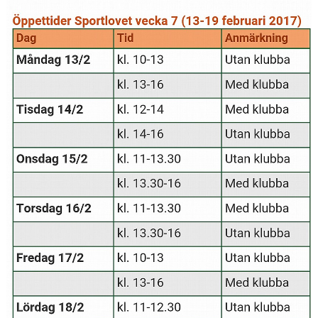
MEDLEM
KIOSKEN
THF UNGDOMSPOLICY - RÖDA TRÅD
PROFILKLÄDER
BILDGALLERI
TRISSBOLAGET
DOKUMENT
ALLMÄNHETENS ÅKNING
FÖRSÄKRING