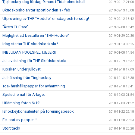
Tjejhockey-dag lördag 9 mars i Tidaholms ishall
2019-02-17 21:00
Skridskoskolan tar sportlov den 17 feb
2019-02-13 13:08
Utprovning av THF "Hoddie" onsdag och torsdag!
2019-02-12 18:42
"Årets THF:are"
2019-02-08 15:42
Möjlighet att beställa en "THF-Hoddie"
2019-01-29 20:30
Idag startar THF skridskoskola !
2019-01-13 09:15
INBJUDAN POOLSPEL TJEJER!!
2019-01-08 14:54
Jul avslutning för THF Skridskoskola
2018-12-19 13:37
Kiosken under jullovet
2018-12-18 17:09
Julhälsning från Tinghockey
2018-12-15 15:38
Toa- hushållspapper för avhämtning
2018-12-10 18:41
Spelschemat för A-laget
2018-12-03 21:54
Utlämning foton 6/12!
2018-12-03 21:52
Ishockeykonsulenten på föreningsbesök
2018-11-22 22:18
Fel sort av papper !!!
2018-11-20 20:23
Stort tack!
2018-11-18 20:20