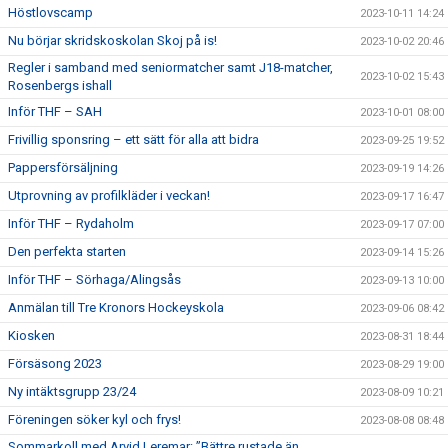
Höstlovscamp
2023-10-11 14:24
Nu börjar skridskoskolan Skoj på is!
2023-10-02 20:46
Regler i samband med seniormatcher samt J18-matcher,
2023-10-02 15:43
Rosenbergs ishall
Inför THF – SAH
2023-10-01 08:00
Frivillig sponsring – ett sätt för alla att bidra
2023-09-25 19:52
Pappersförsäljning
2023-09-19 14:26
Utprovning av profilkläder i veckan!
2023-09-17 16:47
Inför THF – Rydaholm
2023-09-17 07:00
Den perfekta starten
2023-09-14 15:26
Inför THF – Sörhaga/Alingsås
2023-09-13 10:00
Anmälan till Tre Kronors Hockeyskola
2023-09-06 08:42
Kiosken
2023-08-31 18:44
Försäsong 2023
2023-08-29 19:00
Ny intäktsgrupp 23/24
2023-08-09 10:21
Föreningen söker kyl och frys!
2023-08-08 08:48
Sommarkoll med Arvid Leremar: ”Bättre rustade än