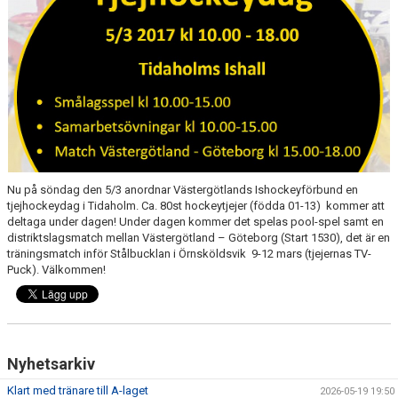
MEDLEM
KIOSKEN
THF UNGDOMSPOLICY - RÖDA TRÅD
PROFILKLÄDER
BILDGALLERI
Nu på söndag den 5/3 anordnar Västergötlands Ishockeyförbund en
TRISSBOLAGET
tjejhockeydag i Tidaholm. Ca. 80st hockeytjejer (födda 01-13) kommer att
deltaga under dagen! Under dagen kommer det spelas pool-spel samt en
DOKUMENT
distriktslagsmatch mellan Västergötland – Göteborg (Start 1530), det är en
träningsmatch inför Stålbucklan i Örnsköldsvik 9-12 mars (tjejernas TV-
Puck). Välkommen!
ALLMÄNHETENS ÅKNING
FÖRSÄKRING
Nyhetsarkiv
Klart med tränare till A-laget
2026-05-19 19:50