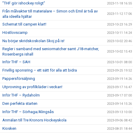
”THF gör ishockey roligt"
2023-11-18 16:55
Från målvakter till materialare – Simon och Emil är två av
2023-11-12 17:06
alla ideella hjältar
Schemat till campen klart!
2023-10-23 16:29
Höstlovscamp
2023-10-11 14:24
Nu börjar skridskoskolan Skoj på is!
2023-10-02 20:46
Regler i samband med seniormatcher samt J18-matcher,
2023-10-02 15:43
Rosenbergs ishall
Inför THF – SAH
2023-10-01 08:00
Frivillig sponsring – ett sätt för alla att bidra
2023-09-25 19:52
Pappersförsäljning
2023-09-19 14:26
Utprovning av profilkläder i veckan!
2023-09-17 16:47
Inför THF – Rydaholm
2023-09-17 07:00
Den perfekta starten
2023-09-14 15:26
Inför THF – Sörhaga/Alingsås
2023-09-13 10:00
Anmälan till Tre Kronors Hockeyskola
2023-09-06 08:42
Kiosken
2023-08-31 18:44