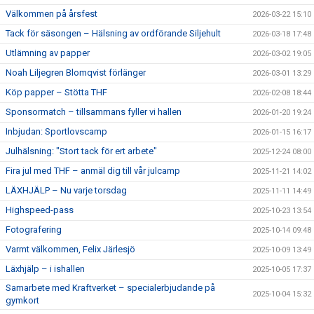
Välkommen på årsfest
2026-03-22 15:10
Tack för säsongen – Hälsning av ordförande Siljehult
2026-03-18 17:48
Utlämning av papper
2026-03-02 19:05
Noah Liljegren Blomqvist förlänger
2026-03-01 13:29
Köp papper – Stötta THF
2026-02-08 18:44
Sponsormatch – tillsammans fyller vi hallen
2026-01-20 19:24
Inbjudan: Sportlovscamp
2026-01-15 16:17
Julhälsning: "Stort tack för ert arbete"
2025-12-24 08:00
Fira jul med THF – anmäl dig till vår julcamp
2025-11-21 14:02
LÄXHJÄLP – Nu varje torsdag
2025-11-11 14:49
Highspeed-pass
2025-10-23 13:54
Fotografering
2025-10-14 09:48
Varmt välkommen, Felix Järlesjö
2025-10-09 13:49
Läxhjälp – i ishallen
2025-10-05 17:37
Samarbete med Kraftverket – specialerbjudande på
2025-10-04 15:32
gymkort