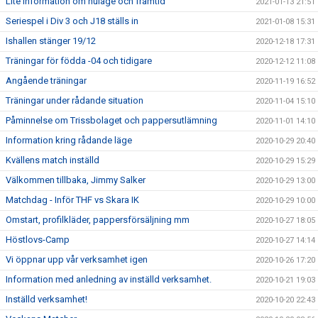
Lite information om nuläge och framtid
2021-01-13 21:51
Seriespel i Div 3 och J18 ställs in
2021-01-08 15:31
Ishallen stänger 19/12
2020-12-18 17:31
Träningar för födda -04 och tidigare
2020-12-12 11:08
Angående träningar
2020-11-19 16:52
Träningar under rådande situation
2020-11-04 15:10
Påminnelse om Trissbolaget och pappersutlämning
2020-11-01 14:10
Information kring rådande läge
2020-10-29 20:40
Kvällens match inställd
2020-10-29 15:29
Välkommen tillbaka, Jimmy Salker
2020-10-29 13:00
Matchdag - Inför THF vs Skara IK
2020-10-29 10:00
Omstart, profilkläder, pappersförsäljning mm
2020-10-27 18:05
Höstlovs-Camp
2020-10-27 14:14
Vi öppnar upp vår verksamhet igen
2020-10-26 17:20
Information med anledning av inställd verksamhet.
2020-10-21 19:03
Inställd verksamhet!
2020-10-20 22:43