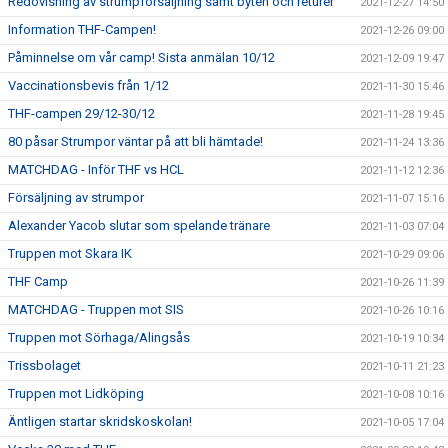
Redovisning av strumpförsäljning samt byten och returer
2021-12-27 14:50
Information THF-Campen!
2021-12-26 09:00
Påminnelse om vår camp! Sista anmälan 10/12
2021-12-09 19:47
Vaccinationsbevis från 1/12
2021-11-30 15:46
THF-campen 29/12-30/12
2021-11-28 19:45
80 påsar Strumpor väntar på att bli hämtade!
2021-11-24 13:36
MATCHDAG - Inför THF vs HCL
2021-11-12 12:36
Försäljning av strumpor
2021-11-07 15:16
Alexander Yacob slutar som spelande tränare
2021-11-03 07:04
Truppen mot Skara IK
2021-10-29 09:06
THF Camp
2021-10-26 11:39
MATCHDAG - Truppen mot SIS
2021-10-26 10:16
Truppen mot Sörhaga/Alingsås
2021-10-19 10:34
Trissbolaget
2021-10-11 21:23
Truppen mot Lidköping
2021-10-08 10:16
Äntligen startar skridskoskolan!
2021-10-05 17:04