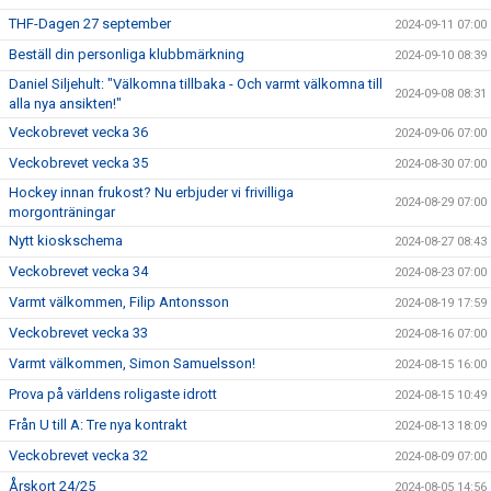
THF-Dagen 27 september
2024-09-11 07:00
Beställ din personliga klubbmärkning
2024-09-10 08:39
Daniel Siljehult: "Välkomna tillbaka - Och varmt välkomna till
2024-09-08 08:31
alla nya ansikten!"
Veckobrevet vecka 36
2024-09-06 07:00
Veckobrevet vecka 35
2024-08-30 07:00
Hockey innan frukost? Nu erbjuder vi frivilliga
2024-08-29 07:00
morgonträningar
Nytt kioskschema
2024-08-27 08:43
Veckobrevet vecka 34
2024-08-23 07:00
Varmt välkommen, Filip Antonsson
2024-08-19 17:59
Veckobrevet vecka 33
2024-08-16 07:00
Varmt välkommen, Simon Samuelsson!
2024-08-15 16:00
Prova på världens roligaste idrott
2024-08-15 10:49
Från U till A: Tre nya kontrakt
2024-08-13 18:09
Veckobrevet vecka 32
2024-08-09 07:00
Årskort 24/25
2024-08-05 14:56