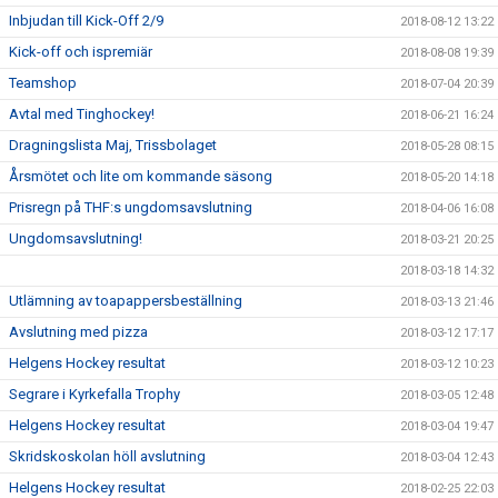
Inbjudan till Kick-Off 2/9
2018-08-12 13:22
Kick-off och ispremiär
2018-08-08 19:39
Teamshop
2018-07-04 20:39
Avtal med Tinghockey!
2018-06-21 16:24
Dragningslista Maj, Trissbolaget
2018-05-28 08:15
Årsmötet och lite om kommande säsong
2018-05-20 14:18
Prisregn på THF:s ungdomsavslutning
2018-04-06 16:08
Ungdomsavslutning!
2018-03-21 20:25
2018-03-18 14:32
Utlämning av toapappersbeställning
2018-03-13 21:46
Avslutning med pizza
2018-03-12 17:17
Helgens Hockey resultat
2018-03-12 10:23
Segrare i Kyrkefalla Trophy
2018-03-05 12:48
Helgens Hockey resultat
2018-03-04 19:47
Skridskoskolan höll avslutning
2018-03-04 12:43
Helgens Hockey resultat
2018-02-25 22:03