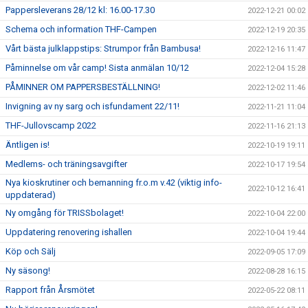
Pappersleverans 28/12 kl: 16.00-17.30
2022-12-21 00:02
Schema och information THF-Campen
2022-12-19 20:35
Vårt bästa julklappstips: Strumpor från Bambusa!
2022-12-16 11:47
Påminnelse om vår camp! Sista anmälan 10/12
2022-12-04 15:28
PÅMINNER OM PAPPERSBESTÄLLNING!
2022-12-02 11:46
Invigning av ny sarg och isfundament 22/11!
2022-11-21 11:04
THF-Jullovscamp 2022
2022-11-16 21:13
Äntligen is!
2022-10-19 19:11
Medlems- och träningsavgifter
2022-10-17 19:54
Nya kioskrutiner och bemanning fr.o.m v.42 (viktig info-
2022-10-12 16:41
uppdaterad)
Ny omgång för TRISSbolaget!
2022-10-04 22:00
Uppdatering renovering ishallen
2022-10-04 19:44
Köp och Sälj
2022-09-05 17:09
Ny säsong!
2022-08-28 16:15
Rapport från Årsmötet
2022-05-22 08:11