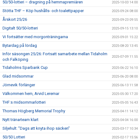
50/50-lotteri – dragning på hemmapremiären
2025-10-03 14:00
Stötta THF – Köp hushålls- och toalettpapper
2025-09-24 08:00
Årskort 25/26
2025-09-23 09:55
Digitalt 50/50-lotteri
2025-09-15 13:10
Vi fortsätter med morgonträningarna
2025-09-01 15:22
Bytardag på lördag
2025-08-20 13:45
Inför säsongen 25/26: Fortsatt samarbete mellan Tidaholm
2025-07-09 11:55
och Falköping
Tidaholms Sparbank Cup
2025-06-22 16:10
Glad midsommar
2025-06-20 08:00
Jörnevik förlänger
2025-06-13 11:58
Välkommen hem, Arvid Leremar
2025-05-30 17:20
THF:s midsommarlotteri
2025-05-05 16:43
Thomas Högberg Memorial Trophy
2025-04-11 14:12
Nytt tränarteam klart
2025-04-04 16:00
Siljehult: ”Dags att knyta ihop säcken”
2025-03-17 10:34
50/50 Lotteri
2025-02-17 15:56