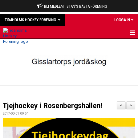
BLI MEDLEM I STAN'S BÄSTA FÖRENING
TIDAHOLMS HOCKEY FÖRENING
LOGGA IN
HEM
NYHETER
VÅRA LAG
OM KLUBBEN
KALENDER
Tjejhockey i Rosenbergshallen!
<
>
MATCHER
2017-03-01 09:54
DOMARE