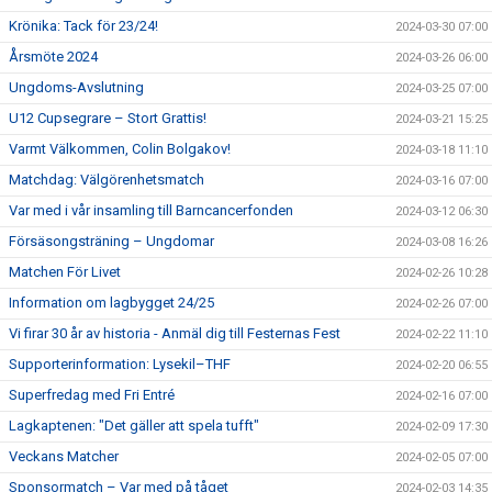
Krönika: Tack för 23/24!
2024-03-30 07:00
Årsmöte 2024
2024-03-26 06:00
Ungdoms-Avslutning
2024-03-25 07:00
U12 Cupsegrare – Stort Grattis!
2024-03-21 15:25
Varmt Välkommen, Colin Bolgakov!
2024-03-18 11:10
Matchdag: Välgörenhetsmatch
2024-03-16 07:00
Var med i vår insamling till Barncancerfonden
2024-03-12 06:30
Försäsongsträning – Ungdomar
2024-03-08 16:26
Matchen För Livet
2024-02-26 10:28
Information om lagbygget 24/25
2024-02-26 07:00
Vi firar 30 år av historia - Anmäl dig till Festernas Fest
2024-02-22 11:10
Supporterinformation: Lysekil–THF
2024-02-20 06:55
Superfredag med Fri Entré
2024-02-16 07:00
Lagkaptenen: "Det gäller att spela tufft"
2024-02-09 17:30
Veckans Matcher
2024-02-05 07:00
Sponsormatch – Var med på tåget
2024-02-03 14:35