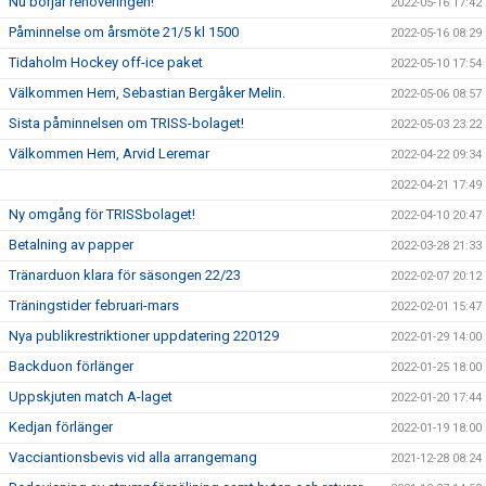
Nu börjar renoveringen!
2022-05-16 17:42
Påminnelse om årsmöte 21/5 kl 1500
2022-05-16 08:29
Tidaholm Hockey off-ice paket
2022-05-10 17:54
Välkommen Hem, Sebastian Bergåker Melin.
2022-05-06 08:57
Sista påminnelsen om TRISS-bolaget!
2022-05-03 23:22
Välkommen Hem, Arvid Leremar
2022-04-22 09:34
2022-04-21 17:49
Ny omgång för TRISSbolaget!
2022-04-10 20:47
Betalning av papper
2022-03-28 21:33
Tränarduon klara för säsongen 22/23
2022-02-07 20:12
Träningstider februari-mars
2022-02-01 15:47
Nya publikrestriktioner uppdatering 220129
2022-01-29 14:00
Backduon förlänger
2022-01-25 18:00
Uppskjuten match A-laget
2022-01-20 17:44
Kedjan förlänger
2022-01-19 18:00
Vacciantionsbevis vid alla arrangemang
2021-12-28 08:24