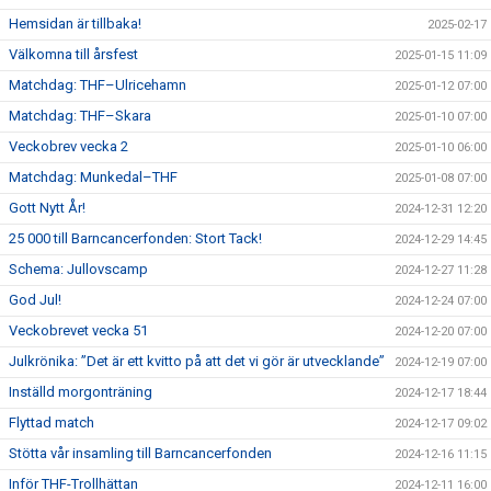
Hemsidan är tillbaka!
2025-02-17
Välkomna till årsfest
2025-01-15 11:09
Matchdag: THF–Ulricehamn
2025-01-12 07:00
Matchdag: THF–Skara
2025-01-10 07:00
Veckobrev vecka 2
2025-01-10 06:00
Matchdag: Munkedal–THF
2025-01-08 07:00
Gott Nytt År!
2024-12-31 12:20
25 000 till Barncancerfonden: Stort Tack!
2024-12-29 14:45
Schema: Jullovscamp
2024-12-27 11:28
God Jul!
2024-12-24 07:00
Veckobrevet vecka 51
2024-12-20 07:00
Julkrönika: ”Det är ett kvitto på att det vi gör är utvecklande”
2024-12-19 07:00
Inställd morgonträning
2024-12-17 18:44
Flyttad match
2024-12-17 09:02
Stötta vår insamling till Barncancerfonden
2024-12-16 11:15
Inför THF-Trollhättan
2024-12-11 16:00