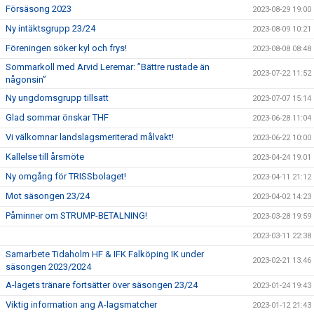
Försäsong 2023
2023-08-29 19:00
Ny intäktsgrupp 23/24
2023-08-09 10:21
Föreningen söker kyl och frys!
2023-08-08 08:48
Sommarkoll med Arvid Leremar: ”Bättre rustade än
2023-07-22 11:52
någonsin”
Ny ungdomsgrupp tillsatt
2023-07-07 15:14
Glad sommar önskar THF
2023-06-28 11:04
Vi välkomnar landslagsmeriterad målvakt!
2023-06-22 10:00
Kallelse till årsmöte
2023-04-24 19:01
Ny omgång för TRISSbolaget!
2023-04-11 21:12
Mot säsongen 23/24
2023-04-02 14:23
Påminner om STRUMP-BETALNING!
2023-03-28 19:59
2023-03-11 22:38
Samarbete Tidaholm HF & IFK Falköping IK under
2023-02-21 13:46
säsongen 2023/2024
A-lagets tränare fortsätter över säsongen 23/24
2023-01-24 19:43
Viktig information ang A-lagsmatcher
2023-01-12 21:43