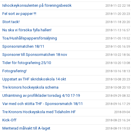
Ishockeykonsulenten på föreningsbesök
2018-11-22 22:18
Fel sort av papper !!!
2018-11-20 20:23
Stort tack!
2018-11-18 20:20
Nu ska vi försöka fylla hallen!
2018-11-13 16:57
Toa/Hushållspappersförsäljning
2018-11-05 19:52
Sponsorsmatchen 18/11
2018-11-05 16:59
Sponsorer till Sponsormatchen 18 nov
2018-10-22 18:56
Tider för fotografering 25/10
2018-10-20 13:08
Fotografering!
2018-10-16 18:13
Uppstart av THF skridskoskola 14 okt
2018-10-08 20:23
Tre kronors hockeyskola schema
2018-10-08 20:10
Uthämtning av profilkläder torsdag 4/10 17-19
2018-09-29 08:32
Var med och stötta THF - Sponsorsmatch 18/11
2018-09-16 17:29
Tre Kronors Hockeyskola med Tidaholm HF
2018-09-04
Kick-Off
2018-08-23 16:24
Meriterad målvakt till A-laget
2018-08-19 19:53