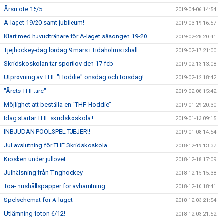
Årsmöte 15/5
2019-04-06 14:54
A-laget 19/20 samt jubileum!
2019-03-19 16:57
Klart med huvudtränare för A-laget säsongen 19-20
2019-02-28 20:41
Tjejhockey-dag lördag 9 mars i Tidaholms ishall
2019-02-17 21:00
Skridskoskolan tar sportlov den 17 feb
2019-02-13 13:08
Utprovning av THF "Hoddie" onsdag och torsdag!
2019-02-12 18:42
"Årets THF:are"
2019-02-08 15:42
Möjlighet att beställa en "THF-Hoddie"
2019-01-29 20:30
Idag startar THF skridskoskola !
2019-01-13 09:15
INBJUDAN POOLSPEL TJEJER!!
2019-01-08 14:54
Jul avslutning för THF Skridskoskola
2018-12-19 13:37
Kiosken under jullovet
2018-12-18 17:09
Julhälsning från Tinghockey
2018-12-15 15:38
Toa- hushållspapper för avhämtning
2018-12-10 18:41
Spelschemat för A-laget
2018-12-03 21:54
Utlämning foton 6/12!
2018-12-03 21:52