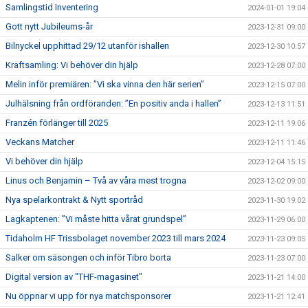
Samlingstid Inventering
2024-01-01 19:04
Gott nytt Jubileums-år
2023-12-31 09:00
Bilnyckel upphittad 29/12 utanför ishallen
2023-12-30 10:57
Kraftsamling: Vi behöver din hjälp
2023-12-28 07:00
Melin inför premiären: ”Vi ska vinna den här serien”
2023-12-15 07:00
Julhälsning från ordföranden: ”En positiv anda i hallen”
2023-12-13 11:51
Franzén förlänger till 2025
2023-12-11 19:06
Veckans Matcher
2023-12-11 11:46
Vi behöver din hjälp
2023-12-04 15:15
Linus och Benjamin – Två av våra mest trogna
2023-12-02 09:00
Nya spelarkontrakt & Nytt sportråd
2023-11-30 19:02
Lagkaptenen: ”Vi måste hitta vårat grundspel”
2023-11-29 06:00
Tidaholm HF Trissbolaget november 2023 till mars 2024
2023-11-23 09:05
Salker om säsongen och inför Tibro borta
2023-11-23 07:00
Digital version av "THF-magasinet"
2023-11-21 14:00
Nu öppnar vi upp för nya matchsponsorer
2023-11-21 12:41