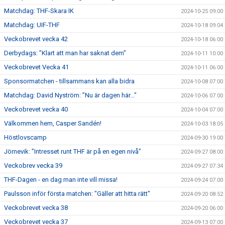
Matchdag: THF-Skara IK
2024-10-25 09:00
Matchdag: UIF-THF
2024-10-18 09:04
Veckobrevet vecka 42
2024-10-18 06:00
Derbydags: ”Klart att man har saknat dem"
2024-10-11 10:00
Veckobrevet Vecka 41
2024-10-11 06:00
Sponsormatchen - tillsammans kan alla bidra
2024-10-08 07:00
Matchdag: David Nyström: ”Nu är dagen här..."
2024-10-06 07:00
Veckobrevet vecka 40
2024-10-04 07:00
Välkommen hem, Casper Sandén!
2024-10-03 18:05
Höstlovscamp
2024-09-30 19:00
Jörnevik: ”Intresset runt THF är på en egen nivå”
2024-09-27 08:00
Veckobrev vecka 39
2024-09-27 07:34
THF-Dagen - en dag man inte vill missa!
2024-09-24 07:00
Paulsson inför första matchen: "Gäller att hitta rätt"
2024-09-20 08:52
Veckobrevet vecka 38
2024-09-20 06:00
Veckobrevet vecka 37
2024-09-13 07:00