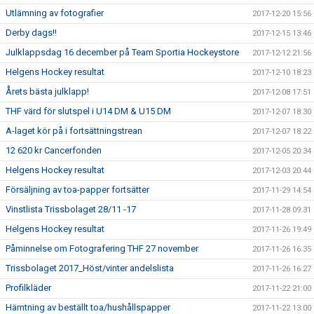
Utlämning av fotografier
2017-12-20 15:56
Derby dags!!
2017-12-15 13:46
Julklappsdag 16 december på Team Sportia Hockeystore
2017-12-12 21:56
Helgens Hockey resultat
2017-12-10 18:23
Årets bästa julklapp!
2017-12-08 17:51
THF värd för slutspel i U14 DM & U15 DM
2017-12-07 18:30
A-laget kör på i fortsättningstrean
2017-12-07 18:22
12 620 kr Cancerfonden
2017-12-05 20:34
Helgens Hockey resultat
2017-12-03 20:44
Försäljning av toa-papper fortsätter
2017-11-29 14:54
Vinstlista Trissbolaget 28/11 -17
2017-11-28 09:31
Helgens Hockey resultat
2017-11-26 19:49
Påminnelse om Fotografering THF 27 november
2017-11-26 16:35
Trissbolaget 2017_Höst/vinter andelslista
2017-11-26 16:27
Profilkläder
2017-11-22 21:00
Hämtning av beställt toa/hushållspapper
2017-11-22 13:00