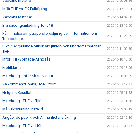
Veckans Matcher
2020-10-20 08:56
Inför THF vs IFK Falköping
2020-10-17 10:14
Veckans Matcher
2020-10-14 09:10
Bra säsongsinledning för J18
2020-10-13 10:00
Påminnelse om pappersförsäljning och information om
2020-10-11 20:29
Trissbolaget
Riktlinjer gällande publik vid junior- och ungdomsmatcher
2020-10-11 09:50
THF
Inför THF-Sörhaga/Alingsås
2020-10-10 13:00
Profilkläder
2020-10-09 18:06
Matchdag - inför Skara vs THF
2020-10-08 08:19
Välkommen tillbaka, Joel Storm
2020-10-07 19:37
Helgens Resultat
2020-10-05 11:53
Matchdag - THF vs TIK
2020-10-03 11:38
Målvaktsträning inställd
2020-10-03 08:42
Angående publik och Allmänhetens åkning
2020-10-02 10:40
Matchdag - THF vs HCL
2020-10-01 08:57