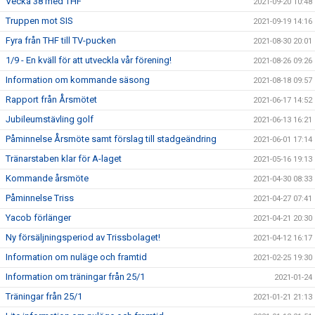
Vecka 38 med THF
2021-09-20 10:48
Truppen mot SIS
2021-09-19 14:16
Fyra från THF till TV-pucken
2021-08-30 20:01
1/9 - En kväll för att utveckla vår förening!
2021-08-26 09:26
Information om kommande säsong
2021-08-18 09:57
Rapport från Årsmötet
2021-06-17 14:52
Jubileumstävling golf
2021-06-13 16:21
Påminnelse Årsmöte samt förslag till stadgeändring
2021-06-01 17:14
Tränarstaben klar för A-laget
2021-05-16 19:13
Kommande årsmöte
2021-04-30 08:33
Påminnelse Triss
2021-04-27 07:41
Yacob förlänger
2021-04-21 20:30
Ny försäljningsperiod av Trissbolaget!
2021-04-12 16:17
Information om nuläge och framtid
2021-02-25 19:30
Information om träningar från 25/1
2021-01-24
Träningar från 25/1
2021-01-21 21:13