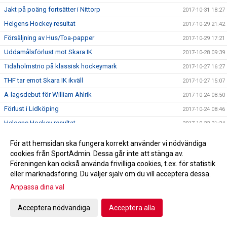
Jakt på poäng fortsätter i Nittorp
2017-10-31 18:27
Helgens Hockey resultat
2017-10-29 21:42
Försäljning av Hus/Toa-papper
2017-10-29 17:21
Uddamålsförlust mot Skara IK
2017-10-28 09:39
Tidaholmstrio på klassisk hockeymark
2017-10-27 16:27
THF tar emot Skara IK ikväll
2017-10-27 15:07
A-lagsdebut för William Ahlrik
2017-10-24 08:50
Förlust i Lidköping
2017-10-24 08:46
Helgens Hockey resultat
2017-10-22 21:24
A-laget spelar borta mot HC Lidköping
2017-10-20 10:43
För att hemsidan ska fungera korrekt använder vi nödvändiga
Trissbolaget!!!
2017-10-18 22:10
cookies från SportAdmin. Dessa går inte att stänga av.
Föreningen kan också använda frivilliga cookies, t.ex. för statistik
Seger i hemmapremiären!
2017-10-17 21:55
eller marknadsföring. Du väljer själv om du vill acceptera dessa.
Hus/Toa-pappers försäljning höst 2017
2017-10-16 08:05
Anpassa dina val
Helgens Hockey resultat
2017-10-15 20:33
Acceptera nödvändiga
Acceptera alla
Skridskoskolan och hockeyskolan
2017-10-08 11:59
Kiosktider
2017-09-22 15:43