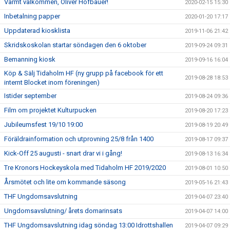
Varmt välkommen, Oliver Hofbauer!
2020-02-15 15:30
Inbetalning papper
2020-01-20 17:17
Uppdaterad kiosklista
2019-11-06 21:42
Skridskoskolan startar söndagen den 6 oktober
2019-09-24 09:31
Bemanning kiosk
2019-09-16 16:04
Köp & Sälj Tidaholm HF (ny grupp på facebook för ett
2019-08-28 18:53
internt Blocket inom föreningen)
Istider september
2019-08-24 09:36
Film om projektet Kulturpucken
2019-08-20 17:23
Jubileumsfest 19/10 19:00
2019-08-19 20:49
Föräldrainformation och utprovning 25/8 från 1400
2019-08-17 09:37
Kick-Off 25 augusti - snart drar vi i gång!
2019-08-13 16:34
Tre Kronors Hockeyskola med Tidaholm HF 2019/2020
2019-08-01 10:50
Årsmötet och lite om kommande säsong
2019-05-16 21:43
THF Ungdomsavslutning
2019-04-07 23:40
Ungdomsavslutning/ årets domarinsats
2019-04-07 14:00
THF Ungdomsavslutning idag söndag 13:00 Idrottshallen
2019-04-07 09:29