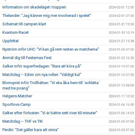
Information om skadeläget i truppen
2024-02-01 12:00
Thelander: ”Jag känner mig mer involverad i spelet”
2024-02-01 07:00
Schemat till campen klart
2024-01-31 19:50
Kvantum-Racet
2024-01-30 10:19
Upphittat
2024-01-27 13:38
Nyström inför UHC: ”Vi kan gå rent resten av matcherna”
2024-01-26 07:00
Anmäl dig till Festernas Fest
2024-01-25 16:30
Salker inför superfredagen: ”Bara att köra på"
2024-01-19 07:00
Matchdag – Edvin om nya rollen: ”Väldigt kul”
2024-01-16 07:00
Blomqvist inför Trollhättan: ”Vi ska åka hem till `schlätta´
2024-01-13 08:00
med tre poäng”
Helgens Matcher
2024-01-11 10:50
Sportlovs-Camp
2024-01-06 16:00
Salker efter förlusten: ”Vi är bättre sett över 60 minuter”
2024-01-06 14:03
Matchdag – THF vs TIK
2024-01-05 07:00
Perdin: ”Det gäller bara att vinna”
2024-01-03 07:00