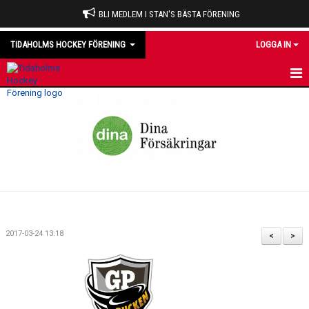
BLI MEDLEM I STAN'S BÄSTA FÖRENING
TIDAHOLMS HOCKEY FÖRENING
LOGGA IN
HEM
NYHETER
VÅRA LAG
OM KLUBBEN
KALENDER
2017-03-24 13:18
<
>
MATCHER
DOMARE