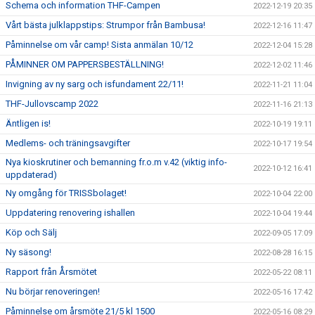
Schema och information THF-Campen
2022-12-19 20:35
Vårt bästa julklappstips: Strumpor från Bambusa!
2022-12-16 11:47
Påminnelse om vår camp! Sista anmälan 10/12
2022-12-04 15:28
PÅMINNER OM PAPPERSBESTÄLLNING!
2022-12-02 11:46
Invigning av ny sarg och isfundament 22/11!
2022-11-21 11:04
THF-Jullovscamp 2022
2022-11-16 21:13
Äntligen is!
2022-10-19 19:11
Medlems- och träningsavgifter
2022-10-17 19:54
Nya kioskrutiner och bemanning fr.o.m v.42 (viktig info-
2022-10-12 16:41
uppdaterad)
Ny omgång för TRISSbolaget!
2022-10-04 22:00
Uppdatering renovering ishallen
2022-10-04 19:44
Köp och Sälj
2022-09-05 17:09
Ny säsong!
2022-08-28 16:15
Rapport från Årsmötet
2022-05-22 08:11
Nu börjar renoveringen!
2022-05-16 17:42
Påminnelse om årsmöte 21/5 kl 1500
2022-05-16 08:29