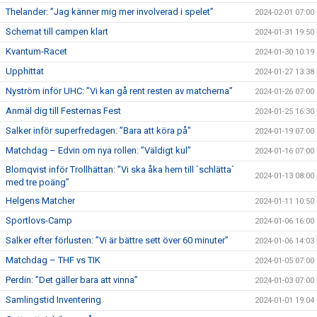
Thelander: ”Jag känner mig mer involverad i spelet”
2024-02-01 07:00
Schemat till campen klart
2024-01-31 19:50
Kvantum-Racet
2024-01-30 10:19
Upphittat
2024-01-27 13:38
Nyström inför UHC: ”Vi kan gå rent resten av matcherna”
2024-01-26 07:00
Anmäl dig till Festernas Fest
2024-01-25 16:30
Salker inför superfredagen: ”Bara att köra på"
2024-01-19 07:00
Matchdag – Edvin om nya rollen: ”Väldigt kul”
2024-01-16 07:00
Blomqvist inför Trollhättan: ”Vi ska åka hem till `schlätta´
2024-01-13 08:00
med tre poäng”
Helgens Matcher
2024-01-11 10:50
Sportlovs-Camp
2024-01-06 16:00
Salker efter förlusten: ”Vi är bättre sett över 60 minuter”
2024-01-06 14:03
Matchdag – THF vs TIK
2024-01-05 07:00
Perdin: ”Det gäller bara att vinna”
2024-01-03 07:00
Samlingstid Inventering
2024-01-01 19:04