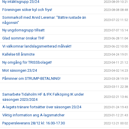
Ny intäktsgrupp 23/24
2023-08-09 10:21
Föreningen söker kyl och frys!
2023-08-08 08:48
Sommarkoll med Arvid Leremar: ”Bättre rustade än
2023-07-22 11:52
någonsin”
Ny ungdomsgrupp tillsatt
2023-07-07 15:14
Glad sommar önskar THF
2023-06-28 11:04
Vi välkomnar landslagsmeriterad målvakt!
2023-06-22 10:00
Kallelse till årsmöte
2023-04-24 19:01
Ny omgång för TRISSbolaget!
2023-04-11 21:12
Mot säsongen 23/24
2023-04-02 14:23
Påminner om STRUMP-BETALNING!
2023-03-28 19:59
2023-03-11 22:38
Samarbete Tidaholm HF & IFK Falköping IK under
2023-02-21 13:46
säsongen 2023/2024
A-lagets tränare fortsätter över säsongen 23/24
2023-01-24 19:43
Viktig information ang A-lagsmatcher
2023-01-12 21:43
Pappersleverans 28/12 kl: 16.00-17.30
2022-12-21 00:02