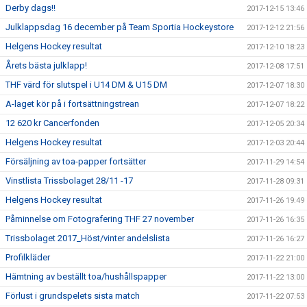
Derby dags!!
2017-12-15 13:46
Julklappsdag 16 december på Team Sportia Hockeystore
2017-12-12 21:56
Helgens Hockey resultat
2017-12-10 18:23
Årets bästa julklapp!
2017-12-08 17:51
THF värd för slutspel i U14 DM & U15 DM
2017-12-07 18:30
A-laget kör på i fortsättningstrean
2017-12-07 18:22
12 620 kr Cancerfonden
2017-12-05 20:34
Helgens Hockey resultat
2017-12-03 20:44
Försäljning av toa-papper fortsätter
2017-11-29 14:54
Vinstlista Trissbolaget 28/11 -17
2017-11-28 09:31
Helgens Hockey resultat
2017-11-26 19:49
Påminnelse om Fotografering THF 27 november
2017-11-26 16:35
Trissbolaget 2017_Höst/vinter andelslista
2017-11-26 16:27
Profilkläder
2017-11-22 21:00
Hämtning av beställt toa/hushållspapper
2017-11-22 13:00
Förlust i grundspelets sista match
2017-11-22 07:53