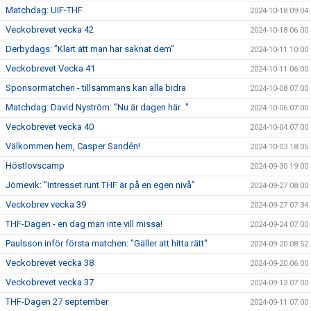
Matchdag: UIF-THF
2024-10-18 09:04
Veckobrevet vecka 42
2024-10-18 06:00
Derbydags: ”Klart att man har saknat dem"
2024-10-11 10:00
Veckobrevet Vecka 41
2024-10-11 06:00
Sponsormatchen - tillsammans kan alla bidra
2024-10-08 07:00
Matchdag: David Nyström: ”Nu är dagen här..."
2024-10-06 07:00
Veckobrevet vecka 40
2024-10-04 07:00
Välkommen hem, Casper Sandén!
2024-10-03 18:05
Höstlovscamp
2024-09-30 19:00
Jörnevik: ”Intresset runt THF är på en egen nivå”
2024-09-27 08:00
Veckobrev vecka 39
2024-09-27 07:34
THF-Dagen - en dag man inte vill missa!
2024-09-24 07:00
Paulsson inför första matchen: "Gäller att hitta rätt"
2024-09-20 08:52
Veckobrevet vecka 38
2024-09-20 06:00
Veckobrevet vecka 37
2024-09-13 07:00
THF-Dagen 27 september
2024-09-11 07:00