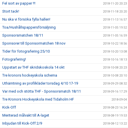
Fel sort av papper !!!
2018-11-20 20:23
Stort tack!
2018-11-18 20:20
Nu ska vi försöka fylla hallen!
2018-11-13 16:57
Toa/Hushållspappersförsäljning
2018-11-05 19:52
Sponsorsmatchen 18/11
2018-11-05 16:59
Sponsorer till Sponsormatchen 18 nov
2018-10-22 18:56
Tider för fotografering 25/10
2018-10-20 13:08
Fotografering!
2018-10-16 18:13
Uppstart av THF skridskoskola 14 okt
2018-10-08 20:23
Tre kronors hockeyskola schema
2018-10-08 20:10
Uthämtning av profilkläder torsdag 4/10 17-19
2018-09-29 08:32
Var med och stötta THF - Sponsorsmatch 18/11
2018-09-16 17:29
Tre Kronors Hockeyskola med Tidaholm HF
2018-09-04
Kick-Off
2018-08-23 16:24
Meriterad målvakt till A-laget
2018-08-19 19:53
Inbjudan till Kick-Off 2/9
2018-08-12 13:22