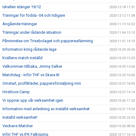
Ishallen stänger 19/12
2020-12-18 17:31
Träningar för födda -04 och tidigare
2020-12-12 11:08
Angående träningar
2020-11-19 16:52
Träningar under rådande situation
2020-11-04 15:10
Påminnelse om Trissbolaget och pappersutlämning
2020-11-01 14:10
Information kring rådande läge
2020-10-29 20:40
Kvällens match inställd
2020-10-29 15:29
Välkommen tillbaka, Jimmy Salker
2020-10-29 13:00
Matchdag - Inför THF vs Skara IK
2020-10-29 10:00
Omstart, profilkläder, pappersförsäljning mm
2020-10-27 18:05
Höstlovs-Camp
2020-10-27 14:14
Vi öppnar upp vår verksamhet igen
2020-10-26 17:20
Information med anledning av inställd verksamhet.
2020-10-21 19:03
Inställd verksamhet!
2020-10-20 22:43
Veckans Matcher
2020-10-20 08:56
Inför THF vs IFK Falköping
2020-10-17 10:14