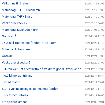
Välkomna till årsfest
2025-01-15 11:09
Matchdag: THF–Ulricehamn
2025-01-12 07:00
Matchdag: THF–Skara
2025-01-10 07:00
Veckobrev vecka 2
2025-01-10 06:00
Matchdag: Munkedal–THF
2025-01-08 07:00
Gott Nytt År!
2024-12-31 12:20
25 000 till Barncancerfonden: Stort Tack!
2024-12-29 14:45
Schema: Jullovscamp
2024-12-27 11:28
God Jul!
2024-12-24 07:00
Veckobrevet vecka 51
2024-12-20 07:00
Julkrönika: ”Det är ett kvitto på att det vi gör är utvecklande”
2024-12-19 07:00
Inställd morgonträning
2024-12-17 18:44
Flyttad match
2024-12-17 09:02
Stötta vår insamling till Barncancerfonden
2024-12-16 11:15
Inför THF-Trollhättan
2024-12-11 16:00
Tre spelare lämnar
2024-12-09 09:01