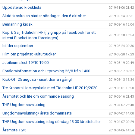
Uppdaterad kiosklista
2019-11-06 21:42
Skridskoskolan startar söndagen den 6 oktober
2019-09-24 09:31
Bemanning kiosk
2019-09-16 16:04
Köp & Sälj Tidaholm HF (ny grupp på facebook för ett
2019-08-28 18:53
internt Blocket inom föreningen)
Istider september
2019-08-24 09:36
Film om projektet Kulturpucken
2019-08-20 17:23
Jubileumsfest 19/10 19:00
2019-08-19 20:49
Föräldrainformation och utprovning 25/8 från 1400
2019-08-17 09:37
Kick-Off 25 augusti - snart drar vi i gång!
2019-08-13 16:34
Tre Kronors Hockeyskola med Tidaholm HF 2019/2020
2019-08-01 10:50
Årsmötet och lite om kommande säsong
2019-05-16 21:43
THF Ungdomsavslutning
2019-04-07 23:40
Ungdomsavslutning/ årets domarinsats
2019-04-07 14:00
THF Ungdomsavslutning idag söndag 13:00 Idrottshallen
2019-04-07 09:29
Årsmöte 15/5
2019-04-06 14:54