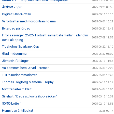
2025-09-24 08:00
Årskort 25/26
2025-09-23 09:55
Digitalt 50/50-lotteri
2025-09-15 13:10
Vi fortsätter med morgonträningarna
2025-09-01 15:22
Bytardag på lördag
2025-08-20 13:45
Inför säsongen 25/26: Fortsatt samarbete mellan Tidaholm
2025-07-09 11:55
och Falköping
Tidaholms Sparbank Cup
2025-06-22 16:10
Glad midsommar
2025-06-20 08:00
Jörnevik förlänger
2025-06-13 11:58
Välkommen hem, Arvid Leremar
2025-05-30 17:20
THF:s midsommarlotteri
2025-05-05 16:43
Thomas Högberg Memorial Trophy
2025-04-11 14:12
Nytt tränarteam klart
2025-04-04 16:00
Siljehult: ”Dags att knyta ihop säcken”
2025-03-17 10:34
50/50 Lotteri
2025-02-17 15:56
Hemsidan är tillbaka!
2025-02-17