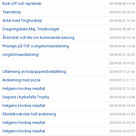
Kick-off och ispremiär
2018-08-08 19:39
Teamshop
2018-07-04 20:39
Avtal med Tinghockey!
2018-06-21 16:24
Dragningslista Maj, Trissbolaget
2018-05-28 08:15
Årsmötet och lite om kommande säsong
2018-05-20 14:18
Prisregn på THF:s ungdomsavslutning
2018-04-06 16:08
Ungdomsavslutning!
2018-03-21 20:25
2018-03-18 14:32
Utlämning av toapappersbeställning
2018-03-13 21:46
Avslutning med pizza
2018-03-12 17:17
Helgens Hockey resultat
2018-03-12 10:23
Segrare i Kyrkefalla Trophy
2018-03-05 12:48
Helgens Hockey resultat
2018-03-04 19:47
Skridskoskolan höll avslutning
2018-03-04 12:43
Helgens Hockey resultat
2018-02-25 22:03
Helgens Hockey resultat
2018-02-18 22:07