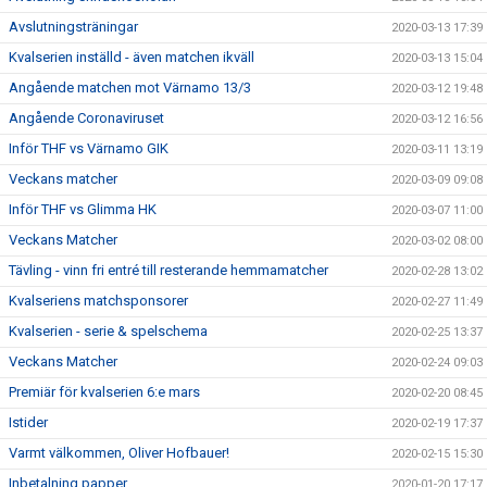
Avslutningsträningar
2020-03-13 17:39
Kvalserien inställd - även matchen ikväll
2020-03-13 15:04
Angående matchen mot Värnamo 13/3
2020-03-12 19:48
Angående Coronaviruset
2020-03-12 16:56
Inför THF vs Värnamo GIK
2020-03-11 13:19
Veckans matcher
2020-03-09 09:08
Inför THF vs Glimma HK
2020-03-07 11:00
Veckans Matcher
2020-03-02 08:00
Tävling - vinn fri entré till resterande hemmamatcher
2020-02-28 13:02
Kvalseriens matchsponsorer
2020-02-27 11:49
Kvalserien - serie & spelschema
2020-02-25 13:37
Veckans Matcher
2020-02-24 09:03
Premiär för kvalserien 6:e mars
2020-02-20 08:45
Istider
2020-02-19 17:37
Varmt välkommen, Oliver Hofbauer!
2020-02-15 15:30
Inbetalning papper
2020-01-20 17:17