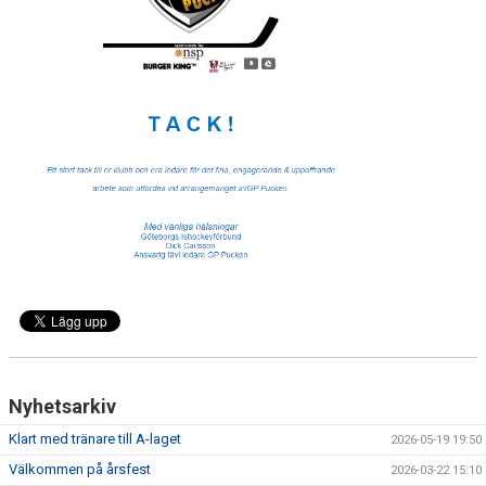
MEDLEM
KIOSKEN
THF UNGDOMSPOLICY - RÖDA TRÅD
PROFILKLÄDER
BILDGALLERI
TRISSBOLAGET
DOKUMENT
ALLMÄNHETENS ÅKNING
FÖRSÄKRING
Nyhetsarkiv
Klart med tränare till A-laget
2026-05-19 19:50
Välkommen på årsfest
2026-03-22 15:10