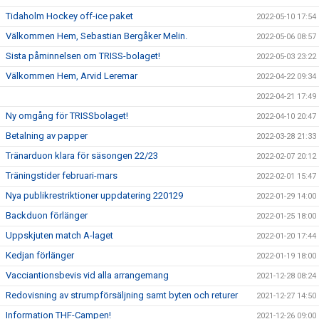
Tidaholm Hockey off-ice paket
2022-05-10 17:54
Välkommen Hem, Sebastian Bergåker Melin.
2022-05-06 08:57
Sista påminnelsen om TRISS-bolaget!
2022-05-03 23:22
Välkommen Hem, Arvid Leremar
2022-04-22 09:34
2022-04-21 17:49
Ny omgång för TRISSbolaget!
2022-04-10 20:47
Betalning av papper
2022-03-28 21:33
Tränarduon klara för säsongen 22/23
2022-02-07 20:12
Träningstider februari-mars
2022-02-01 15:47
Nya publikrestriktioner uppdatering 220129
2022-01-29 14:00
Backduon förlänger
2022-01-25 18:00
Uppskjuten match A-laget
2022-01-20 17:44
Kedjan förlänger
2022-01-19 18:00
Vacciantionsbevis vid alla arrangemang
2021-12-28 08:24
Redovisning av strumpförsäljning samt byten och returer
2021-12-27 14:50
Information THF-Campen!
2021-12-26 09:00