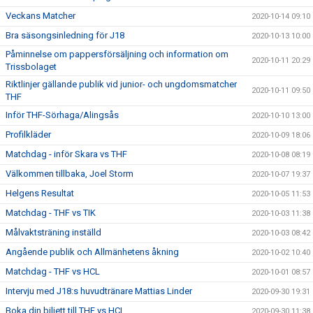
Veckans Matcher
2020-10-14 09:10
Bra säsongsinledning för J18
2020-10-13 10:00
Påminnelse om pappersförsäljning och information om
2020-10-11 20:29
Trissbolaget
Riktlinjer gällande publik vid junior- och ungdomsmatcher
2020-10-11 09:50
THF
Inför THF-Sörhaga/Alingsås
2020-10-10 13:00
Profilkläder
2020-10-09 18:06
Matchdag - inför Skara vs THF
2020-10-08 08:19
Välkommen tillbaka, Joel Storm
2020-10-07 19:37
Helgens Resultat
2020-10-05 11:53
Matchdag - THF vs TIK
2020-10-03 11:38
Målvaktsträning inställd
2020-10-03 08:42
Angående publik och Allmänhetens åkning
2020-10-02 10:40
Matchdag - THF vs HCL
2020-10-01 08:57
Intervju med J18:s huvudtränare Mattias Linder
2020-09-30 19:31
Boka din biljett till THF vs HCL
2020-09-30 11:38