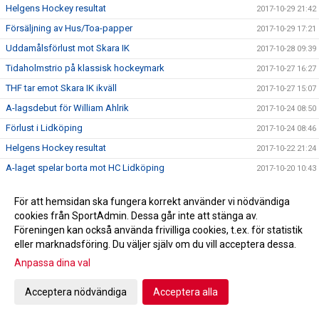
Helgens Hockey resultat
2017-10-29 21:42
Försäljning av Hus/Toa-papper
2017-10-29 17:21
Uddamålsförlust mot Skara IK
2017-10-28 09:39
Tidaholmstrio på klassisk hockeymark
2017-10-27 16:27
THF tar emot Skara IK ikväll
2017-10-27 15:07
A-lagsdebut för William Ahlrik
2017-10-24 08:50
Förlust i Lidköping
2017-10-24 08:46
Helgens Hockey resultat
2017-10-22 21:24
A-laget spelar borta mot HC Lidköping
2017-10-20 10:43
Trissbolaget!!!
2017-10-18 22:10
För att hemsidan ska fungera korrekt använder vi nödvändiga
Seger i hemmapremiären!
2017-10-17 21:55
cookies från SportAdmin. Dessa går inte att stänga av.
Hus/Toa-pappers försäljning höst 2017
2017-10-16 08:05
Föreningen kan också använda frivilliga cookies, t.ex. för statistik
eller marknadsföring. Du väljer själv om du vill acceptera dessa.
Helgens Hockey resultat
2017-10-15 20:33
Anpassa dina val
Skridskoskolan och hockeyskolan
2017-10-08 11:59
Kiosktider
2017-09-22 15:43
Acceptera nödvändiga
Acceptera alla
Bilder kick-off!
2017-09-03 19:58