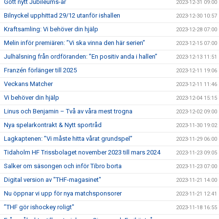
Gott nytt Jubileums-år
2023-12-31 09:00
Bilnyckel upphittad 29/12 utanför ishallen
2023-12-30 10:57
Kraftsamling: Vi behöver din hjälp
2023-12-28 07:00
Melin inför premiären: ”Vi ska vinna den här serien”
2023-12-15 07:00
Julhälsning från ordföranden: ”En positiv anda i hallen”
2023-12-13 11:51
Franzén förlänger till 2025
2023-12-11 19:06
Veckans Matcher
2023-12-11 11:46
Vi behöver din hjälp
2023-12-04 15:15
Linus och Benjamin – Två av våra mest trogna
2023-12-02 09:00
Nya spelarkontrakt & Nytt sportråd
2023-11-30 19:02
Lagkaptenen: ”Vi måste hitta vårat grundspel”
2023-11-29 06:00
Tidaholm HF Trissbolaget november 2023 till mars 2024
2023-11-23 09:05
Salker om säsongen och inför Tibro borta
2023-11-23 07:00
Digital version av "THF-magasinet"
2023-11-21 14:00
Nu öppnar vi upp för nya matchsponsorer
2023-11-21 12:41
”THF gör ishockey roligt"
2023-11-18 16:55