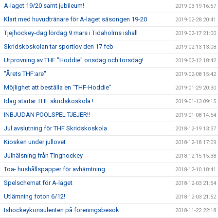
A-laget 19/20 samt jubileum!
2019-03-19 16:57
Klart med huvudtränare för A-laget säsongen 19-20
2019-02-28 20:41
Tjejhockey-dag lördag 9 mars i Tidaholms ishall
2019-02-17 21:00
Skridskoskolan tar sportlov den 17 feb
2019-02-13 13:08
Utprovning av THF "Hoddie" onsdag och torsdag!
2019-02-12 18:42
"Årets THF:are"
2019-02-08 15:42
Möjlighet att beställa en "THF-Hoddie"
2019-01-29 20:30
Idag startar THF skridskoskola !
2019-01-13 09:15
INBJUDAN POOLSPEL TJEJER!!
2019-01-08 14:54
Jul avslutning för THF Skridskoskola
2018-12-19 13:37
Kiosken under jullovet
2018-12-18 17:09
Julhälsning från Tinghockey
2018-12-15 15:38
Toa- hushållspapper för avhämtning
2018-12-10 18:41
Spelschemat för A-laget
2018-12-03 21:54
Utlämning foton 6/12!
2018-12-03 21:52
Ishockeykonsulenten på föreningsbesök
2018-11-22 22:18