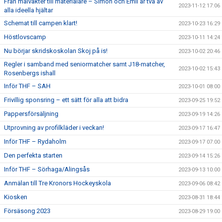
Från målvakter till materialare – Simon och Emil är två av
2023-11-12 17:06
alla ideella hjältar
Schemat till campen klart!
2023-10-23 16:29
Höstlovscamp
2023-10-11 14:24
Nu börjar skridskoskolan Skoj på is!
2023-10-02 20:46
Regler i samband med seniormatcher samt J18-matcher,
2023-10-02 15:43
Rosenbergs ishall
Inför THF – SAH
2023-10-01 08:00
Frivillig sponsring – ett sätt för alla att bidra
2023-09-25 19:52
Pappersförsäljning
2023-09-19 14:26
Utprovning av profilkläder i veckan!
2023-09-17 16:47
Inför THF – Rydaholm
2023-09-17 07:00
Den perfekta starten
2023-09-14 15:26
Inför THF – Sörhaga/Alingsås
2023-09-13 10:00
Anmälan till Tre Kronors Hockeyskola
2023-09-06 08:42
Kiosken
2023-08-31 18:44
Försäsong 2023
2023-08-29 19:00