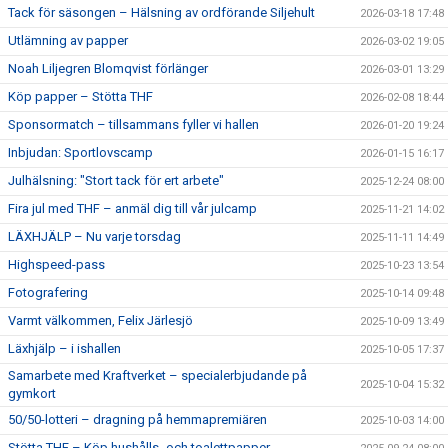
Tack för säsongen – Hälsning av ordförande Siljehult
2026-03-18 17:48
Utlämning av papper
2026-03-02 19:05
Noah Liljegren Blomqvist förlänger
2026-03-01 13:29
Köp papper – Stötta THF
2026-02-08 18:44
Sponsormatch – tillsammans fyller vi hallen
2026-01-20 19:24
Inbjudan: Sportlovscamp
2026-01-15 16:17
Julhälsning: "Stort tack för ert arbete"
2025-12-24 08:00
Fira jul med THF – anmäl dig till vår julcamp
2025-11-21 14:02
LÄXHJÄLP – Nu varje torsdag
2025-11-11 14:49
Highspeed-pass
2025-10-23 13:54
Fotografering
2025-10-14 09:48
Varmt välkommen, Felix Järlesjö
2025-10-09 13:49
Läxhjälp – i ishallen
2025-10-05 17:37
Samarbete med Kraftverket – specialerbjudande på
2025-10-04 15:32
gymkort
50/50-lotteri – dragning på hemmapremiären
2025-10-03 14:00
Stötta THF – Köp hushålls- och toalettpapper