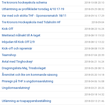
Tre kronors hockeyskola schema
2018-10-08 20:10
Uthämtning av profilkläder torsdag 4/10 17-19
2018-09-29 08:32
Var med och stötta THF - Sponsorsmatch 18/11
2018-09-16 17:29
Tre Kronors Hockeyskola med Tidaholm HF
2018-09-04
Kick-Off
2018-08-23 16:24
Meriterad målvakt till A-laget
2018-08-19 19:53
Inbjudan till Kick-Off 2/9
2018-08-12 13:22
Kick-off och ispremiär
2018-08-08 19:39
Teamshop
2018-07-04 20:39
Avtal med Tinghockey!
2018-06-21 16:24
Dragningslista Maj, Trissbolaget
2018-05-28 08:15
Årsmötet och lite om kommande säsong
2018-05-20 14:18
Prisregn på THF:s ungdomsavslutning
2018-04-06 16:08
Ungdomsavslutning!
2018-03-21 20:25
2018-03-18 14:32
Utlämning av toapappersbeställning
2018-03-13 21:46