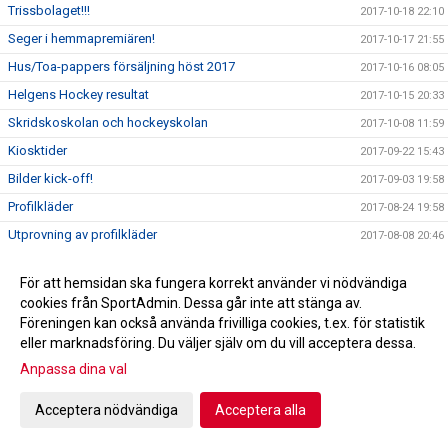
Trissbolaget!!!
2017-10-18 22:10
Seger i hemmapremiären!
2017-10-17 21:55
Hus/Toa-pappers försäljning höst 2017
2017-10-16 08:05
Helgens Hockey resultat
2017-10-15 20:33
Skridskoskolan och hockeyskolan
2017-10-08 11:59
Kiosktider
2017-09-22 15:43
Bilder kick-off!
2017-09-03 19:58
Profilkläder
2017-08-24 19:58
Utprovning av profilkläder
2017-08-08 20:46
Dags igen för Kick-Off!
2017-08-07 21:13
För att hemsidan ska fungera korrekt använder vi nödvändiga
2017-08-07 20:59
cookies från SportAdmin. Dessa går inte att stänga av.
Det händer i september!
2017-07-25 09:31
Föreningen kan också använda frivilliga cookies, t.ex. för statistik
eller marknadsföring. Du väljer själv om du vill acceptera dessa.
Tränare för seniorlaget
2017-06-08 12:00
Anpassa dina val
Informationsmöte 30/5 kl 1900!
2017-05-16 14:38
VIDEO: Se det viktiga budskapet till alla idrottsföräldrar
2017-04-25 20:32
Acceptera nödvändiga
Acceptera alla
Ny sportansvarig
2017-04-13 13:00