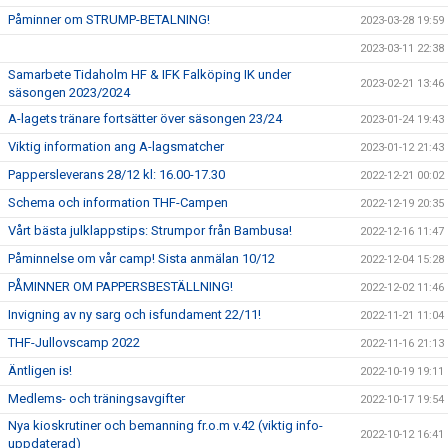
Påminner om STRUMP-BETALNING!
2023-03-28 19:59
2023-03-11 22:38
Samarbete Tidaholm HF & IFK Falköping IK under
2023-02-21 13:46
säsongen 2023/2024
A-lagets tränare fortsätter över säsongen 23/24
2023-01-24 19:43
Viktig information ang A-lagsmatcher
2023-01-12 21:43
Pappersleverans 28/12 kl: 16.00-17.30
2022-12-21 00:02
Schema och information THF-Campen
2022-12-19 20:35
Vårt bästa julklappstips: Strumpor från Bambusa!
2022-12-16 11:47
Påminnelse om vår camp! Sista anmälan 10/12
2022-12-04 15:28
PÅMINNER OM PAPPERSBESTÄLLNING!
2022-12-02 11:46
Invigning av ny sarg och isfundament 22/11!
2022-11-21 11:04
THF-Jullovscamp 2022
2022-11-16 21:13
Äntligen is!
2022-10-19 19:11
Medlems- och träningsavgifter
2022-10-17 19:54
Nya kioskrutiner och bemanning fr.o.m v.42 (viktig info-
2022-10-12 16:41
uppdaterad)