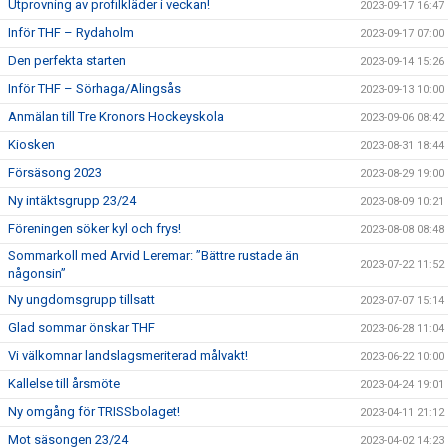
Utprovning av profilkläder i veckan!
2023-09-17 16:47
Inför THF – Rydaholm
2023-09-17 07:00
Den perfekta starten
2023-09-14 15:26
Inför THF – Sörhaga/Alingsås
2023-09-13 10:00
Anmälan till Tre Kronors Hockeyskola
2023-09-06 08:42
Kiosken
2023-08-31 18:44
Försäsong 2023
2023-08-29 19:00
Ny intäktsgrupp 23/24
2023-08-09 10:21
Föreningen söker kyl och frys!
2023-08-08 08:48
Sommarkoll med Arvid Leremar: ”Bättre rustade än
2023-07-22 11:52
någonsin”
Ny ungdomsgrupp tillsatt
2023-07-07 15:14
Glad sommar önskar THF
2023-06-28 11:04
Vi välkomnar landslagsmeriterad målvakt!
2023-06-22 10:00
Kallelse till årsmöte
2023-04-24 19:01
Ny omgång för TRISSbolaget!
2023-04-11 21:12
Mot säsongen 23/24
2023-04-02 14:23