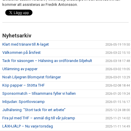
MEDLEM
kommer att assisteras av Fredrik Antonsson.
KIOSKEN
THF UNGDOMSPOLICY - RÖDA TRÅD
Nyhetsarkiv
PROFILKLÄDER
Klart med tränare till A-laget
2026-05-19 19:50
BILDGALLERI
Välkommen på årsfest
2026-03-22 15:10
Tack för säsongen – Hälsning av ordförande Siljehult
2026-03-18 17:48
TRISSBOLAGET
Utlämning av papper
2026-03-02 19:05
DOKUMENT
Noah Liljegren Blomqvist förlänger
2026-03-01 13:29
Köp papper – Stötta THF
2026-02-08 18:44
ALLMÄNHETENS ÅKNING
Sponsormatch – tillsammans fyller vi hallen
2026-01-20 19:24
Inbjudan: Sportlovscamp
FÖRSÄKRING
2026-01-15 16:17
Julhälsning: "Stort tack för ert arbete"
2025-12-24 08:00
Fira jul med THF – anmäl dig till vår julcamp
2025-11-21 14:02
LÄXHJÄLP – Nu varje torsdag
2025-11-11 14:49