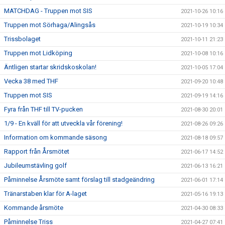
MATCHDAG - Truppen mot SIS
2021-10-26 10:16
Truppen mot Sörhaga/Alingsås
2021-10-19 10:34
Trissbolaget
2021-10-11 21:23
Truppen mot Lidköping
2021-10-08 10:16
Äntligen startar skridskoskolan!
2021-10-05 17:04
Vecka 38 med THF
2021-09-20 10:48
Truppen mot SIS
2021-09-19 14:16
Fyra från THF till TV-pucken
2021-08-30 20:01
1/9 - En kväll för att utveckla vår förening!
2021-08-26 09:26
Information om kommande säsong
2021-08-18 09:57
Rapport från Årsmötet
2021-06-17 14:52
Jubileumstävling golf
2021-06-13 16:21
Påminnelse Årsmöte samt förslag till stadgeändring
2021-06-01 17:14
Tränarstaben klar för A-laget
2021-05-16 19:13
Kommande årsmöte
2021-04-30 08:33
Påminnelse Triss
2021-04-27 07:41