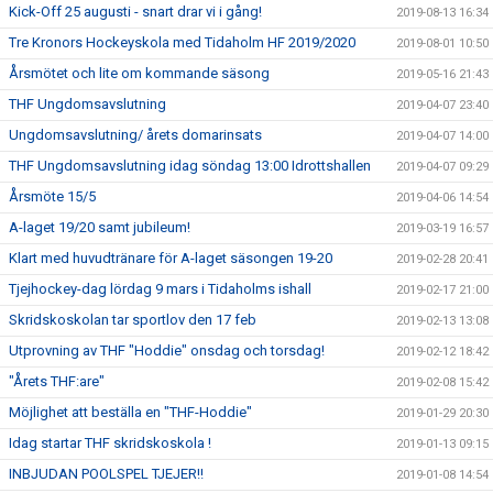
Kick-Off 25 augusti - snart drar vi i gång!
2019-08-13 16:34
Tre Kronors Hockeyskola med Tidaholm HF 2019/2020
2019-08-01 10:50
Årsmötet och lite om kommande säsong
2019-05-16 21:43
THF Ungdomsavslutning
2019-04-07 23:40
Ungdomsavslutning/ årets domarinsats
2019-04-07 14:00
THF Ungdomsavslutning idag söndag 13:00 Idrottshallen
2019-04-07 09:29
Årsmöte 15/5
2019-04-06 14:54
A-laget 19/20 samt jubileum!
2019-03-19 16:57
Klart med huvudtränare för A-laget säsongen 19-20
2019-02-28 20:41
Tjejhockey-dag lördag 9 mars i Tidaholms ishall
2019-02-17 21:00
Skridskoskolan tar sportlov den 17 feb
2019-02-13 13:08
Utprovning av THF "Hoddie" onsdag och torsdag!
2019-02-12 18:42
"Årets THF:are"
2019-02-08 15:42
Möjlighet att beställa en "THF-Hoddie"
2019-01-29 20:30
Idag startar THF skridskoskola !
2019-01-13 09:15
INBJUDAN POOLSPEL TJEJER!!
2019-01-08 14:54