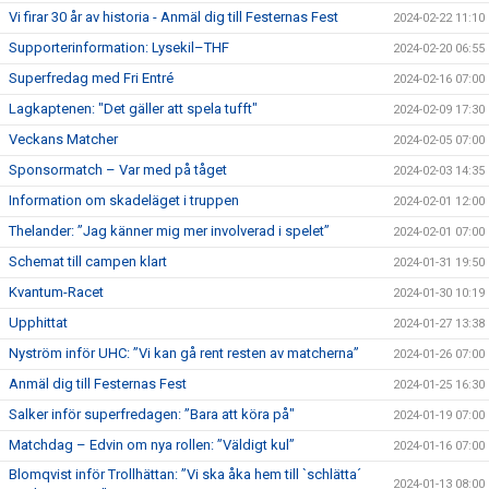
Vi firar 30 år av historia - Anmäl dig till Festernas Fest
2024-02-22 11:10
Supporterinformation: Lysekil–THF
2024-02-20 06:55
Superfredag med Fri Entré
2024-02-16 07:00
Lagkaptenen: "Det gäller att spela tufft"
2024-02-09 17:30
Veckans Matcher
2024-02-05 07:00
Sponsormatch – Var med på tåget
2024-02-03 14:35
Information om skadeläget i truppen
2024-02-01 12:00
Thelander: ”Jag känner mig mer involverad i spelet”
2024-02-01 07:00
Schemat till campen klart
2024-01-31 19:50
Kvantum-Racet
2024-01-30 10:19
Upphittat
2024-01-27 13:38
Nyström inför UHC: ”Vi kan gå rent resten av matcherna”
2024-01-26 07:00
Anmäl dig till Festernas Fest
2024-01-25 16:30
Salker inför superfredagen: ”Bara att köra på"
2024-01-19 07:00
Matchdag – Edvin om nya rollen: ”Väldigt kul”
2024-01-16 07:00
Blomqvist inför Trollhättan: ”Vi ska åka hem till `schlätta´
2024-01-13 08:00