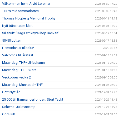
Välkommen hem, Arvid Leremar
2025-05-30 17:20
THF:s midsommarlotteri
2025-05-05 16:43
Thomas Högberg Memorial Trophy
2025-04-11 14:12
Nytt tränarteam klart
2025-04-04 16:00
Siljehult: ”Dags att knyta ihop säcken”
2025-03-17 10:34
50/50 Lotteri
2025-02-17 15:56
Hemsidan är tillbaka!
2025-02-17
Välkomna till årsfest
2025-01-15 11:09
Matchdag: THF–Ulricehamn
2025-01-12 07:00
Matchdag: THF–Skara
2025-01-10 07:00
Veckobrev vecka 2
2025-01-10 06:00
Matchdag: Munkedal–THF
2025-01-08 07:00
Gott Nytt År!
2024-12-31 12:20
25 000 till Barncancerfonden: Stort Tack!
2024-12-29 14:45
Schema: Jullovscamp
2024-12-27 11:28
God Jul!
2024-12-24 07:00