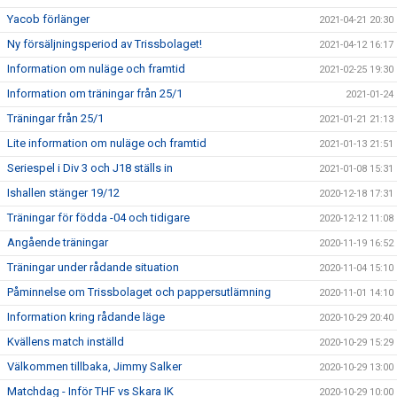
Yacob förlänger
2021-04-21 20:30
Ny försäljningsperiod av Trissbolaget!
2021-04-12 16:17
Information om nuläge och framtid
2021-02-25 19:30
Information om träningar från 25/1
2021-01-24
Träningar från 25/1
2021-01-21 21:13
Lite information om nuläge och framtid
2021-01-13 21:51
Seriespel i Div 3 och J18 ställs in
2021-01-08 15:31
Ishallen stänger 19/12
2020-12-18 17:31
Träningar för födda -04 och tidigare
2020-12-12 11:08
Angående träningar
2020-11-19 16:52
Träningar under rådande situation
2020-11-04 15:10
Påminnelse om Trissbolaget och pappersutlämning
2020-11-01 14:10
Information kring rådande läge
2020-10-29 20:40
Kvällens match inställd
2020-10-29 15:29
Välkommen tillbaka, Jimmy Salker
2020-10-29 13:00
Matchdag - Inför THF vs Skara IK
2020-10-29 10:00