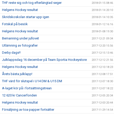
THF reste sig och tog efterlängtad seger
2018-01-15 08:46
Helgens Hockey resultat
2018-01-14 20:10
Skridskoskolan startar upp igen
2018-01-14 10:35
Fotskäl på besök
2018-01-12 16:16
Helgens Hockey resultat
2018-01-08 19:30
Bemanning under jullovet
2017-12-21 09:34
Utlämning av fotografier
2017-12-20 15:56
Derby dags!!
2017-12-15 13:46
Julklappsdag 16 december på Team Sportia Hockeystore
2017-12-12 21:56
Helgens Hockey resultat
2017-12-10 18:23
Årets bästa julklapp!
2017-12-08 17:51
THF värd för slutspel i U14 DM & U15 DM
2017-12-07 18:30
A-laget kör på i fortsättningstrean
2017-12-07 18:22
12 620 kr Cancerfonden
2017-12-05 20:34
Helgens Hockey resultat
2017-12-03 20:44
Försäljning av toa-papper fortsätter
2017-11-29 14:54