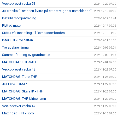
Veckobrevet vecka 51
2024-12-20 07:00
Julkrönika: ”Det är ett kvitto på att det vi gör är utvecklande”
2024-12-19 07:00
Inställd morgonträning
2024-12-17 18:44
Flyttad match
2024-12-17 09:02
Stötta vår insamling till Barncancerfonden
2024-12-16 11:15
Inför THF-Trollhättan
2024-12-11 16:00
Tre spelare lämnar
2024-12-09 09:01
Sammanfattning av grundserien
2024-12-02 14:18
MATCHDAG: THF-SAH
2024-12-01 07:00
Veckobrevet vecka 48
2024-11-29 07:00
MATCHDAG: Tibro-THF
2024-11-28 06:00
JULLOVS-CAMP
2024-11-27 06:00
MATCHDAG: Skara IK - THF
2024-11-26 06:00
MATCHDAG: THF-Ulricehamn
2024-11-22 07:00
Veckobrevet vecka 47
2024-11-22 06:00
Matchdag: THF-Tibro
2024-11-15 07:00