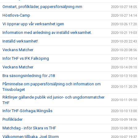
Omstart, profilkläder, pappersförsäljning mm
2020-10-27 18:05
Höstlovs-Camp
2020-10-27 14:14
Vi öppnar upp vår verksamhet igen
2020-10-26 17:20
Information med anledning av inställd verksamhet.
2020-10-21 19:03
Inställd verksamhet!
2020-10-20 22:43
Veckans Matcher
2020-10-20 08:56
Inför THF vs IFK Falköping
2020-10-17 10:14
Veckans Matcher
2020-10-14 09:10
Bra säsongsinledning för J18
2020-10-13 10:00
Påminnelse om pappersförsäljning och information om
2020-10-11 20:29
Trissbolaget
Riktlinjer gällande publik vid junior- och ungdomsmatcher
2020-10-11 09:50
THF
Inför THF-Sörhaga/Alingsås
2020-10-10 13:00
Profilkläder
2020-10-09 18:06
Matchdag - inför Skara vs THF
2020-10-08 08:19
Välkommen tillbaka, Joel Storm
2020-10-07 19:37