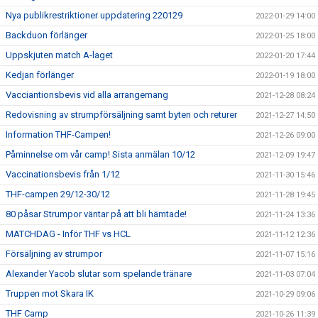
Nya publikrestriktioner uppdatering 220129
2022-01-29 14:00
Backduon förlänger
2022-01-25 18:00
Uppskjuten match A-laget
2022-01-20 17:44
Kedjan förlänger
2022-01-19 18:00
Vacciantionsbevis vid alla arrangemang
2021-12-28 08:24
Redovisning av strumpförsäljning samt byten och returer
2021-12-27 14:50
Information THF-Campen!
2021-12-26 09:00
Påminnelse om vår camp! Sista anmälan 10/12
2021-12-09 19:47
Vaccinationsbevis från 1/12
2021-11-30 15:46
THF-campen 29/12-30/12
2021-11-28 19:45
80 påsar Strumpor väntar på att bli hämtade!
2021-11-24 13:36
MATCHDAG - Inför THF vs HCL
2021-11-12 12:36
Försäljning av strumpor
2021-11-07 15:16
Alexander Yacob slutar som spelande tränare
2021-11-03 07:04
Truppen mot Skara IK
2021-10-29 09:06
THF Camp
2021-10-26 11:39