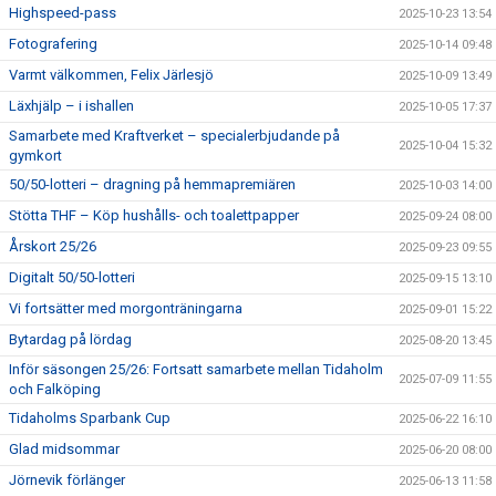
Highspeed-pass
2025-10-23 13:54
Fotografering
2025-10-14 09:48
Varmt välkommen, Felix Järlesjö
2025-10-09 13:49
Läxhjälp – i ishallen
2025-10-05 17:37
Samarbete med Kraftverket – specialerbjudande på
2025-10-04 15:32
gymkort
50/50-lotteri – dragning på hemmapremiären
2025-10-03 14:00
Stötta THF – Köp hushålls- och toalettpapper
2025-09-24 08:00
Årskort 25/26
2025-09-23 09:55
Digitalt 50/50-lotteri
2025-09-15 13:10
Vi fortsätter med morgonträningarna
2025-09-01 15:22
Bytardag på lördag
2025-08-20 13:45
Inför säsongen 25/26: Fortsatt samarbete mellan Tidaholm
2025-07-09 11:55
och Falköping
Tidaholms Sparbank Cup
2025-06-22 16:10
Glad midsommar
2025-06-20 08:00
Jörnevik förlänger
2025-06-13 11:58