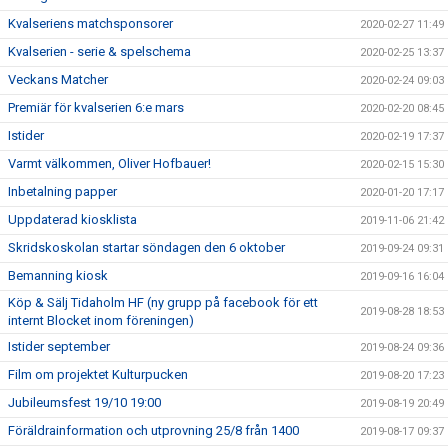
Kvalseriens matchsponsorer
2020-02-27 11:49
Kvalserien - serie & spelschema
2020-02-25 13:37
Veckans Matcher
2020-02-24 09:03
Premiär för kvalserien 6:e mars
2020-02-20 08:45
Istider
2020-02-19 17:37
Varmt välkommen, Oliver Hofbauer!
2020-02-15 15:30
Inbetalning papper
2020-01-20 17:17
Uppdaterad kiosklista
2019-11-06 21:42
Skridskoskolan startar söndagen den 6 oktober
2019-09-24 09:31
Bemanning kiosk
2019-09-16 16:04
Köp & Sälj Tidaholm HF (ny grupp på facebook för ett
2019-08-28 18:53
internt Blocket inom föreningen)
Istider september
2019-08-24 09:36
Film om projektet Kulturpucken
2019-08-20 17:23
Jubileumsfest 19/10 19:00
2019-08-19 20:49
Föräldrainformation och utprovning 25/8 från 1400
2019-08-17 09:37