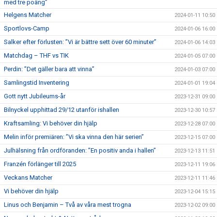
med tre poäng”
Helgens Matcher
2024-01-11 10:50
Sportlovs-Camp
2024-01-06 16:00
Salker efter förlusten: ”Vi är bättre sett över 60 minuter”
2024-01-06 14:03
Matchdag – THF vs TIK
2024-01-05 07:00
Perdin: ”Det gäller bara att vinna”
2024-01-03 07:00
Samlingstid Inventering
2024-01-01 19:04
Gott nytt Jubileums-år
2023-12-31 09:00
Bilnyckel upphittad 29/12 utanför ishallen
2023-12-30 10:57
Kraftsamling: Vi behöver din hjälp
2023-12-28 07:00
Melin inför premiären: ”Vi ska vinna den här serien”
2023-12-15 07:00
Julhälsning från ordföranden: ”En positiv anda i hallen”
2023-12-13 11:51
Franzén förlänger till 2025
2023-12-11 19:06
Veckans Matcher
2023-12-11 11:46
Vi behöver din hjälp
2023-12-04 15:15
Linus och Benjamin – Två av våra mest trogna
2023-12-02 09:00