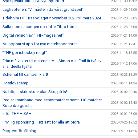
Nya spelarkontrakt & Nytt sportråd
2023-11-30 19:02
Lagkaptenen: ”Vi måste hitta vårat grundspel”
2023-11-29 06:00
Tidaholm HF Trissbolaget november 2023 till mars 2024
2023-11-23 09:05
Salker om säsongen och inför Tibro borta
2023-11-23 07:00
Digital version av "THF-magasinet"
2023-11-21 14:00
Nu öppnar vi upp för nya matchsponsorer
2023-11-21 12:41
”THF gör ishockey roligt"
2023-11-18 16:55
Från målvakter till materialare – Simon och Emil är två av
2023-11-12 17:06
alla ideella hjältar
Schemat till campen klart!
2023-10-23 16:29
Höstlovscamp
2023-10-11 14:24
Nu börjar skridskoskolan Skoj på is!
2023-10-02 20:46
Regler i samband med seniormatcher samt J18-matcher,
2023-10-02 15:43
Rosenbergs ishall
Inför THF – SAH
2023-10-01 08:00
Frivillig sponsring – ett sätt för alla att bidra
2023-09-25 19:52
Pappersförsäljning
2023-09-19 14:26