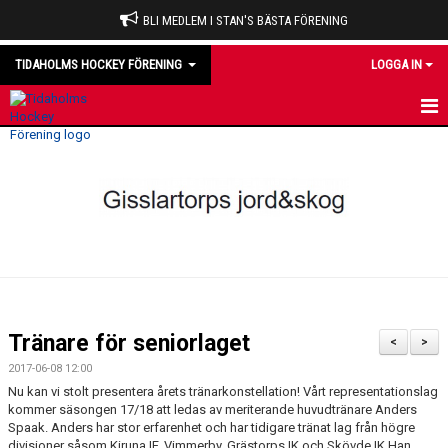
BLI MEDLEM I STAN'S BÄSTA FÖRENING
TIDAHOLMS HOCKEY FÖRENING
LOGGA IN
HEM
NYHETER
VÅRA LAG
OM KLUBBEN
KALENDER
Tränare för seniorlaget
<
>
MATCHER
2017-06-08 12:00
Nu kan vi stolt presentera årets tränarkonstellation! Vårt representationslag
DOMARE
kommer säsongen 17/18 att ledas av meriterande huvudtränare Anders
Spaak. Anders har stor erfarenhet och har tidigare tränat lag från högre
divisioner såsom Kiruna IF, Vimmerby, Grästorps IK och Skövde IK.Han