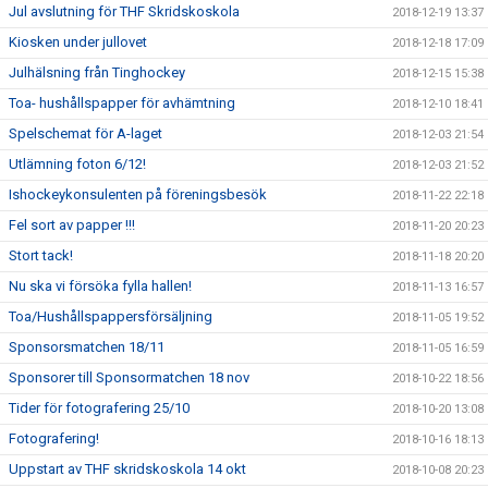
Jul avslutning för THF Skridskoskola
2018-12-19 13:37
Kiosken under jullovet
2018-12-18 17:09
Julhälsning från Tinghockey
2018-12-15 15:38
Toa- hushållspapper för avhämtning
2018-12-10 18:41
Spelschemat för A-laget
2018-12-03 21:54
Utlämning foton 6/12!
2018-12-03 21:52
Ishockeykonsulenten på föreningsbesök
2018-11-22 22:18
Fel sort av papper !!!
2018-11-20 20:23
Stort tack!
2018-11-18 20:20
Nu ska vi försöka fylla hallen!
2018-11-13 16:57
Toa/Hushållspappersförsäljning
2018-11-05 19:52
Sponsorsmatchen 18/11
2018-11-05 16:59
Sponsorer till Sponsormatchen 18 nov
2018-10-22 18:56
Tider för fotografering 25/10
2018-10-20 13:08
Fotografering!
2018-10-16 18:13
Uppstart av THF skridskoskola 14 okt
2018-10-08 20:23