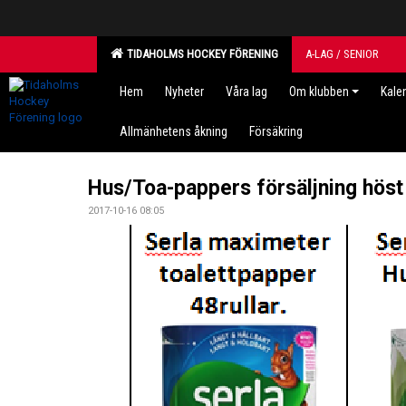
TIDAHOLMS HOCKEY FÖRENING
A-LAG / SENIOR
Hem
Nyheter
Våra lag
Om klubben
Kale
Allmänhetens åkning
Försäkring
Hus/Toa-pappers försäljning hös
2017-10-16 08:05