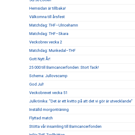
Hemsidan är tillbaka!
Välkomna till årsfest
Matchdag: THF–Ulricehamn
Matchdag: THF–Skara
Veckobrev vecka 2
Matchdag: Munkedal–THF
Gott Nytt År!
25 000 till Barncancerfonden: Stort Tack!
Schema: Jullovscamp
God Jul!
Veckobrevet vecka 51
Julkrönika: ”Det är ett kvitto på att det vi gör är utvecklande”
Inställd morgonträning
Flyttad match
Stötta vår insamling till Barncancerfonden
Inför THF-Trollhättan