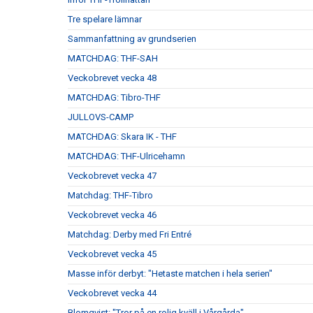
Tre spelare lämnar
Sammanfattning av grundserien
MATCHDAG: THF-SAH
Veckobrevet vecka 48
MATCHDAG: Tibro-THF
JULLOVS-CAMP
MATCHDAG: Skara IK - THF
MATCHDAG: THF-Ulricehamn
Veckobrevet vecka 47
Matchdag: THF-Tibro
Veckobrevet vecka 46
Matchdag: Derby med Fri Entré
Veckobrevet vecka 45
Masse inför derbyt: "Hetaste matchen i hela serien"
Veckobrevet vecka 44
Blomqvist: "Tror på en rolig kväll i Vårgårda"