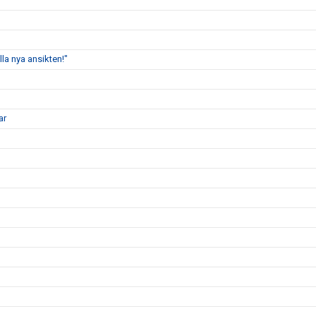
lla nya ansikten!"
ar