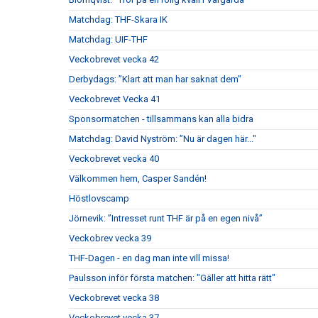
Matchdag: THF-Skara IK
Matchdag: UIF-THF
Veckobrevet vecka 42
Derbydags: ”Klart att man har saknat dem"
Veckobrevet Vecka 41
Sponsormatchen - tillsammans kan alla bidra
Matchdag: David Nyström: ”Nu är dagen här..."
Veckobrevet vecka 40
Välkommen hem, Casper Sandén!
Höstlovscamp
Jörnevik: ”Intresset runt THF är på en egen nivå”
Veckobrev vecka 39
THF-Dagen - en dag man inte vill missa!
Paulsson inför första matchen: "Gäller att hitta rätt"
Veckobrevet vecka 38
Veckobrevet vecka 37