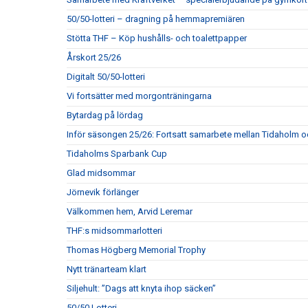
50/50-lotteri – dragning på hemmapremiären
Stötta THF – Köp hushålls- och toalettpapper
Årskort 25/26
Digitalt 50/50-lotteri
Vi fortsätter med morgonträningarna
Bytardag på lördag
Inför säsongen 25/26: Fortsatt samarbete mellan Tidaholm 
Tidaholms Sparbank Cup
Glad midsommar
Jörnevik förlänger
Välkommen hem, Arvid Leremar
THF:s midsommarlotteri
Thomas Högberg Memorial Trophy
Nytt tränarteam klart
Siljehult: ”Dags att knyta ihop säcken”
50/50 Lotteri