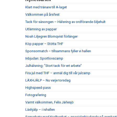
Klart med tränare till A-laget
Välkommen på årsfest
Tack för säsongen – Hälsning av ordförande Siljehult
Utlämning av papper
Noah Liljegren Blomqvist förlänger
Köp papper – Stötta THF
Sponsormatch – tillsammans fyller vi hallen
Inbjudan: Sportlovscamp
Julhälsning: "Stort tack för ert arbete"
Fira jul med THF – anmäl dig till vår julcamp
LÄXHJÄLP – Nu varje torsdag
Highspeed-pass
Fotografering
Varmt välkommen, Felix Järlesjö
Läxhjälp – i ishallen
Samarbete med Kraftverket – specialerbjudande på gymkort