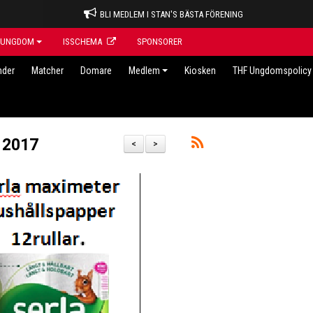
BLI MEDLEM I STAN'S BÄSTA FÖRENING
UNGDOM
ISSCHEMA
SPONSORER
nder
Matcher
Domare
Medlem
Kiosken
THF Ungdomspolicy 
t 2017
<
>