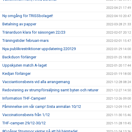
2022-04-21 17:49
Ny omgång för TRISSbolaget!
2022-04-10 20:47
Betalning av papper
2022-03-28 21:33
Tränarduon klara för säsongen 22/23
2022-02-07 20:12
Träningstider februari-mars
2022-02-01 15:47
Nya publikrestriktioner uppdatering 220129
2022-01-29 14:00
Backduon förlänger
2022-01-25 18:00
Uppskjuten match A-laget
2022-01-20 17:44
Kedjan förlänger
2022-01-19 18:00
Vacciantionsbevis vid alla arrangemang
2021-12-28 08:24
Redovisning av strumpförsäljning samt byten och returer
2021-12-27 14:50
Information THF-Campen!
2021-12-26 09:00
Påminnelse om vår camp! Sista anmälan 10/12
2021-12-09 19:47
Vaccinationsbevis från 1/12
2021-11-30 15:46
THF-campen 29/12-30/12
2021-11-28 19:45
80 påsar Strumpor väntar på att bli hämtade!
2021-11-24 13:36