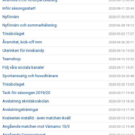
2020-08-12 06:00
Inför säsongsstart!
2020-08-11 20:44
Nyförvärv
2020-07-20 09:25
Nyförvärv och sommarhälsning
2020-06-28 18:12
Trissbolaget
2020-05-02 17:57
Årsmötet, kick-off mm
2020-04-26 20:11
Uterinken för innebandy
2020-04-16 19:03
Teamshop
2020-04-15 10:32
Följ våra sociala kanaler
2020-04-11 14:01
Sportansvarig och huvudtränare
2020-03-24 20:48
Trissbolaget
2020-03-20 13:03
Tack för säsongen 2019/20
2020-03-17 19:43
Avslutning skridskoskolan
2020-03-13 18:34
Avslutningsträningar
2020-03-13 17:39
Kvalserien inställd - även matchen ikväll
2020-03-13 15:04
Angående matchen mot Värnamo 13/3
2020-03-12 19:48
Angående Coronaviruset