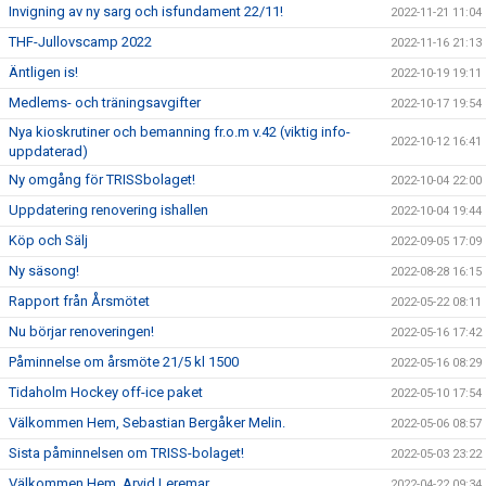
Invigning av ny sarg och isfundament 22/11!
2022-11-21 11:04
THF-Jullovscamp 2022
2022-11-16 21:13
Äntligen is!
2022-10-19 19:11
Medlems- och träningsavgifter
2022-10-17 19:54
Nya kioskrutiner och bemanning fr.o.m v.42 (viktig info-
2022-10-12 16:41
uppdaterad)
Ny omgång för TRISSbolaget!
2022-10-04 22:00
Uppdatering renovering ishallen
2022-10-04 19:44
Köp och Sälj
2022-09-05 17:09
Ny säsong!
2022-08-28 16:15
Rapport från Årsmötet
2022-05-22 08:11
Nu börjar renoveringen!
2022-05-16 17:42
Påminnelse om årsmöte 21/5 kl 1500
2022-05-16 08:29
Tidaholm Hockey off-ice paket
2022-05-10 17:54
Välkommen Hem, Sebastian Bergåker Melin.
2022-05-06 08:57
Sista påminnelsen om TRISS-bolaget!
2022-05-03 23:22
Välkommen Hem, Arvid Leremar
2022-04-22 09:34