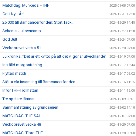
Matchdag: Munkedal–THF
2025-01-08 07:00
Gott Nytt År!
2024-12-31 12:20
25 000 till Barncancerfonden: Stort Tack!
2024-12-29 14:45
Schema: Jullovscamp
2024-12-27 11:28
God Jul!
2024-12-24 07:00
Veckobrevet vecka 51
2024-12-20 07:00
Julkrönika: ”Det är ett kvitto på att det vi gör är utvecklande”
2024-12-19 07:00
Inställd morgonträning
2024-12-17 18:44
Flyttad match
2024-12-17 09:02
Stötta vår insamling till Barncancerfonden
2024-12-16 11:15
Inför THF-Trollhättan
2024-12-11 16:00
Tre spelare lämnar
2024-12-09 09:01
Sammanfattning av grundserien
2024-12-02 14:18
MATCHDAG: THF-SAH
2024-12-01 07:00
Veckobrevet vecka 48
2024-11-29 07:00
MATCHDAG: Tibro-THF
2024-11-28 06:00