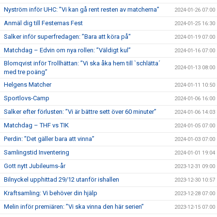
Nyström inför UHC: ”Vi kan gå rent resten av matcherna”
2024-01-26 07:00
Anmäl dig till Festernas Fest
2024-01-25 16:30
Salker inför superfredagen: ”Bara att köra på"
2024-01-19 07:00
Matchdag – Edvin om nya rollen: ”Väldigt kul”
2024-01-16 07:00
Blomqvist inför Trollhättan: ”Vi ska åka hem till `schlätta´
2024-01-13 08:00
med tre poäng”
Helgens Matcher
2024-01-11 10:50
Sportlovs-Camp
2024-01-06 16:00
Salker efter förlusten: ”Vi är bättre sett över 60 minuter”
2024-01-06 14:03
Matchdag – THF vs TIK
2024-01-05 07:00
Perdin: ”Det gäller bara att vinna”
2024-01-03 07:00
Samlingstid Inventering
2024-01-01 19:04
Gott nytt Jubileums-år
2023-12-31 09:00
Bilnyckel upphittad 29/12 utanför ishallen
2023-12-30 10:57
Kraftsamling: Vi behöver din hjälp
2023-12-28 07:00
Melin inför premiären: ”Vi ska vinna den här serien”
2023-12-15 07:00