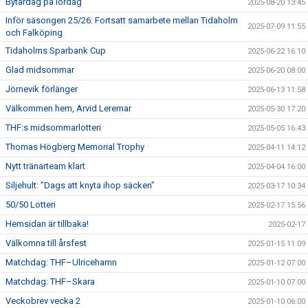
Bytardag på lördag
2025-08-20 13:45
Inför säsongen 25/26: Fortsatt samarbete mellan Tidaholm
2025-07-09 11:55
och Falköping
Tidaholms Sparbank Cup
2025-06-22 16:10
Glad midsommar
2025-06-20 08:00
Jörnevik förlänger
2025-06-13 11:58
Välkommen hem, Arvid Leremar
2025-05-30 17:20
THF:s midsommarlotteri
2025-05-05 16:43
Thomas Högberg Memorial Trophy
2025-04-11 14:12
Nytt tränarteam klart
2025-04-04 16:00
Siljehult: ”Dags att knyta ihop säcken”
2025-03-17 10:34
50/50 Lotteri
2025-02-17 15:56
Hemsidan är tillbaka!
2025-02-17
Välkomna till årsfest
2025-01-15 11:09
Matchdag: THF–Ulricehamn
2025-01-12 07:00
Matchdag: THF–Skara
2025-01-10 07:00
Veckobrev vecka 2
2025-01-10 06:00