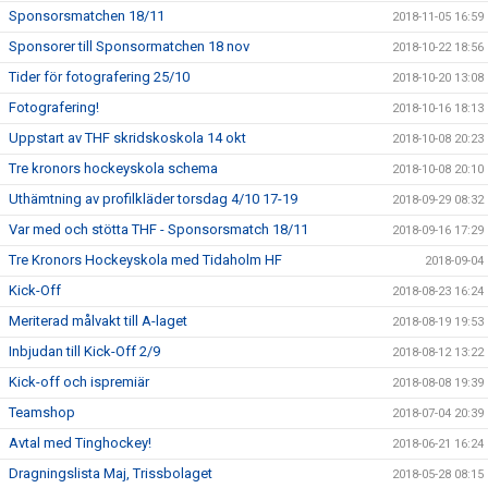
Sponsorsmatchen 18/11
2018-11-05 16:59
Sponsorer till Sponsormatchen 18 nov
2018-10-22 18:56
Tider för fotografering 25/10
2018-10-20 13:08
Fotografering!
2018-10-16 18:13
Uppstart av THF skridskoskola 14 okt
2018-10-08 20:23
Tre kronors hockeyskola schema
2018-10-08 20:10
Uthämtning av profilkläder torsdag 4/10 17-19
2018-09-29 08:32
Var med och stötta THF - Sponsorsmatch 18/11
2018-09-16 17:29
Tre Kronors Hockeyskola med Tidaholm HF
2018-09-04
Kick-Off
2018-08-23 16:24
Meriterad målvakt till A-laget
2018-08-19 19:53
Inbjudan till Kick-Off 2/9
2018-08-12 13:22
Kick-off och ispremiär
2018-08-08 19:39
Teamshop
2018-07-04 20:39
Avtal med Tinghockey!
2018-06-21 16:24
Dragningslista Maj, Trissbolaget
2018-05-28 08:15