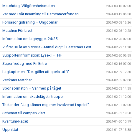
Matchdag: Välgörenhetsmatch
2024-03-16 07:00
Var med i vår insamling till Barncancerfonden
2024-03-12 06:30
Försäsongsträning – Ungdomar
2024-03-08 16:26
Matchen För Livet
2024-02-26 10:28
Information om lagbygget 24/25
2024-02-26 07:00
Vi firar 30 år av historia - Anmäl dig till Festernas Fest
2024-02-22 11:10
Supporterinformation: Lysekil–THF
2024-02-20 06:55
Superfredag med Fri Entré
2024-02-16 07:00
Lagkaptenen: "Det gäller att spela tufft"
2024-02-09 17:30
Veckans Matcher
2024-02-05 07:00
Sponsormatch – Var med på tåget
2024-02-03 14:35
Information om skadeläget i truppen
2024-02-01 12:00
Thelander: ”Jag känner mig mer involverad i spelet”
2024-02-01 07:00
Schemat till campen klart
2024-01-31 19:50
Kvantum-Racet
2024-01-30 10:19
Upphittat
2024-01-27 13:38