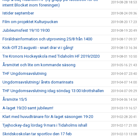
2019-08-28 18:53
internt Blocket inom föreningen)
Istider september
2019-08-24 09:36
Film om projektet Kulturpucken
2019-08-20 17:23
Jubileumsfest 19/10 19:00
2019-08-19 20:49
Föräldrainformation och utprovning 25/8 från 1400
2019-08-17 09:37
Kick-Off 25 augusti - snart drar vi i gång!
2019-08-13 16:34
Tre Kronors Hockeyskola med Tidaholm HF 2019/2020
2019-08-01 10:50
Årsmötet och lite om kommande säsong
2019-05-16 21:43
THF Ungdomsavslutning
2019-04-07 23:40
Ungdomsavslutning/ årets domarinsats
2019-04-07 14:00
THF Ungdomsavslutning idag söndag 13:00 Idrottshallen
2019-04-07 09:29
Årsmöte 15/5
2019-04-06 14:54
A-laget 19/20 samt jubileum!
2019-03-19 16:57
Klart med huvudtränare för A-laget säsongen 19-20
2019-02-28 20:41
Tjejhockey-dag lördag 9 mars i Tidaholms ishall
2019-02-17 21:00
Skridskoskolan tar sportlov den 17 feb
2019-02-13 13:08