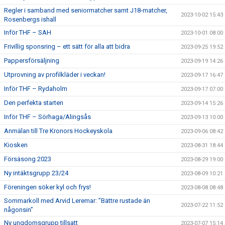
Regler i samband med seniormatcher samt J18-matcher,
2023-10-02 15:43
Rosenbergs ishall
Inför THF – SAH
2023-10-01 08:00
Frivillig sponsring – ett sätt för alla att bidra
2023-09-25 19:52
Pappersförsäljning
2023-09-19 14:26
Utprovning av profilkläder i veckan!
2023-09-17 16:47
Inför THF – Rydaholm
2023-09-17 07:00
Den perfekta starten
2023-09-14 15:26
Inför THF – Sörhaga/Alingsås
2023-09-13 10:00
Anmälan till Tre Kronors Hockeyskola
2023-09-06 08:42
Kiosken
2023-08-31 18:44
Försäsong 2023
2023-08-29 19:00
Ny intäktsgrupp 23/24
2023-08-09 10:21
Föreningen söker kyl och frys!
2023-08-08 08:48
Sommarkoll med Arvid Leremar: ”Bättre rustade än
2023-07-22 11:52
någonsin”
Ny ungdomsgrupp tillsatt
2023-07-07 15:14