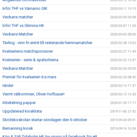
2020-03-12 16:56
Inför THF vs Värnamo GIK
2020-03-11 13:19
Veckans matcher
2020-03-09 09:08
Inför THF vs Glimma HK
2020-03-07 11:00
Veckans Matcher
2020-03-02 08:00
Tävling - vinn fri entré till resterande hemmamatcher
2020-02-28 13:02
Kvalseriens matchsponsorer
2020-02-27 11:49
Kvalserien - serie & spelschema
2020-02-25 13:37
Veckans Matcher
2020-02-24 09:03
Premiär för kvalserien 6:e mars
2020-02-20 08:45
Istider
2020-02-19 17:37
Varmt välkommen, Oliver Hofbauer!
2020-02-15 15:30
Inbetalning papper
2020-01-20 17:17
Uppdaterad kiosklista
2019-11-06 21:42
Skridskoskolan startar söndagen den 6 oktober
2019-09-24 09:31
Bemanning kiosk
2019-09-16 16:04
Köp & Sälj Tidaholm HF (ny grupp på facebook för ett