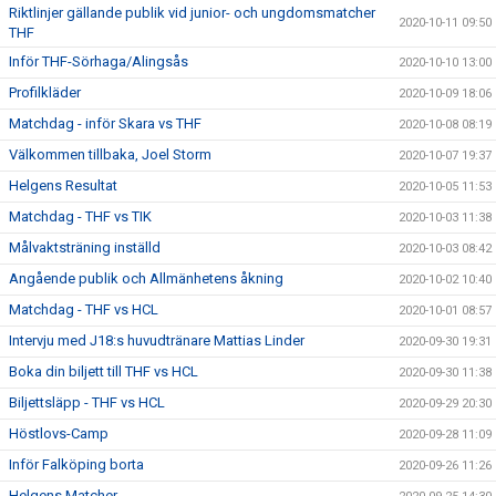
Riktlinjer gällande publik vid junior- och ungdomsmatcher
2020-10-11 09:50
THF
Inför THF-Sörhaga/Alingsås
2020-10-10 13:00
Profilkläder
2020-10-09 18:06
Matchdag - inför Skara vs THF
2020-10-08 08:19
Välkommen tillbaka, Joel Storm
2020-10-07 19:37
Helgens Resultat
2020-10-05 11:53
Matchdag - THF vs TIK
2020-10-03 11:38
Målvaktsträning inställd
2020-10-03 08:42
Angående publik och Allmänhetens åkning
2020-10-02 10:40
Matchdag - THF vs HCL
2020-10-01 08:57
Intervju med J18:s huvudtränare Mattias Linder
2020-09-30 19:31
Boka din biljett till THF vs HCL
2020-09-30 11:38
Biljettsläpp - THF vs HCL
2020-09-29 20:30
Höstlovs-Camp
2020-09-28 11:09
Inför Falköping borta
2020-09-26 11:26
Helgens Matcher