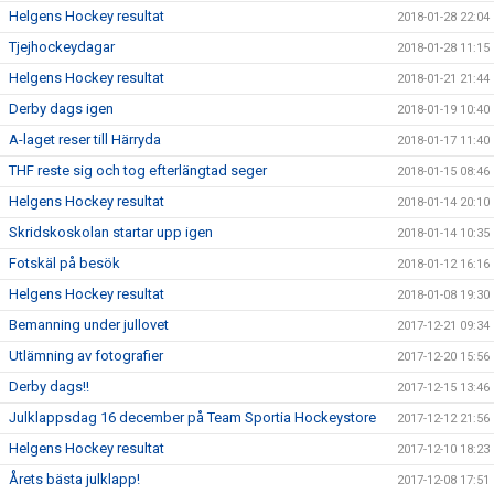
Helgens Hockey resultat
2018-01-28 22:04
Tjejhockeydagar
2018-01-28 11:15
Helgens Hockey resultat
2018-01-21 21:44
Derby dags igen
2018-01-19 10:40
A-laget reser till Härryda
2018-01-17 11:40
THF reste sig och tog efterlängtad seger
2018-01-15 08:46
Helgens Hockey resultat
2018-01-14 20:10
Skridskoskolan startar upp igen
2018-01-14 10:35
Fotskäl på besök
2018-01-12 16:16
Helgens Hockey resultat
2018-01-08 19:30
Bemanning under jullovet
2017-12-21 09:34
Utlämning av fotografier
2017-12-20 15:56
Derby dags!!
2017-12-15 13:46
Julklappsdag 16 december på Team Sportia Hockeystore
2017-12-12 21:56
Helgens Hockey resultat
2017-12-10 18:23
Årets bästa julklapp!
2017-12-08 17:51