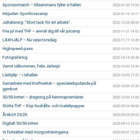
Sponsormatch – tillsammans fyller vi hallen
2026-01-20 19:24
Inbjudan: Sportlovscamp
2026-01-15 16:17
Julhälsning: "Stort tack för ert arbete"
2025-12-24 08:00
Fira jul med THF – anmäl dig till vår julcamp
2025-11-21 14:02
LÄXHJÄLP – Nu varje torsdag
2025-11-11 14:49
Highspeed-pass
2025-10-23 13:54
Fotografering
2025-10-14 09:48
Varmt välkommen, Felix Järlesjö
2025-10-09 13:49
Läxhjälp – i ishallen
2025-10-05 17:37
Samarbete med Kraftverket – specialerbjudande på
2025-10-04 15:32
gymkort
50/50-lotteri – dragning på hemmapremiären
2025-10-03 14:00
Stötta THF – Köp hushålls- och toalettpapper
2025-09-24 08:00
Årskort 25/26
2025-09-23 09:55
Digitalt 50/50-lotteri
2025-09-15 13:10
Vi fortsätter med morgonträningarna
2025-09-01 15:22