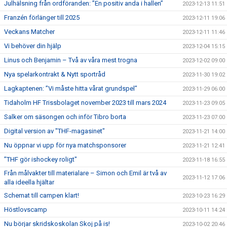
Julhälsning från ordföranden: ”En positiv anda i hallen”
2023-12-13 11:51
Franzén förlänger till 2025
2023-12-11 19:06
Veckans Matcher
2023-12-11 11:46
Vi behöver din hjälp
2023-12-04 15:15
Linus och Benjamin – Två av våra mest trogna
2023-12-02 09:00
Nya spelarkontrakt & Nytt sportråd
2023-11-30 19:02
Lagkaptenen: ”Vi måste hitta vårat grundspel”
2023-11-29 06:00
Tidaholm HF Trissbolaget november 2023 till mars 2024
2023-11-23 09:05
Salker om säsongen och inför Tibro borta
2023-11-23 07:00
Digital version av "THF-magasinet"
2023-11-21 14:00
Nu öppnar vi upp för nya matchsponsorer
2023-11-21 12:41
”THF gör ishockey roligt"
2023-11-18 16:55
Från målvakter till materialare – Simon och Emil är två av
2023-11-12 17:06
alla ideella hjältar
Schemat till campen klart!
2023-10-23 16:29
Höstlovscamp
2023-10-11 14:24
Nu börjar skridskoskolan Skoj på is!
2023-10-02 20:46