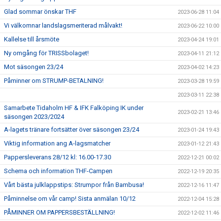
Glad sommar önskar THF
2023-06-28 11:04
Vi välkomnar landslagsmeriterad målvakt!
2023-06-22 10:00
Kallelse till årsmöte
2023-04-24 19:01
Ny omgång för TRISSbolaget!
2023-04-11 21:12
Mot säsongen 23/24
2023-04-02 14:23
Påminner om STRUMP-BETALNING!
2023-03-28 19:59
2023-03-11 22:38
Samarbete Tidaholm HF & IFK Falköping IK under
2023-02-21 13:46
säsongen 2023/2024
A-lagets tränare fortsätter över säsongen 23/24
2023-01-24 19:43
Viktig information ang A-lagsmatcher
2023-01-12 21:43
Pappersleverans 28/12 kl: 16.00-17.30
2022-12-21 00:02
Schema och information THF-Campen
2022-12-19 20:35
Vårt bästa julklappstips: Strumpor från Bambusa!
2022-12-16 11:47
Påminnelse om vår camp! Sista anmälan 10/12
2022-12-04 15:28
PÅMINNER OM PAPPERSBESTÄLLNING!
2022-12-02 11:46