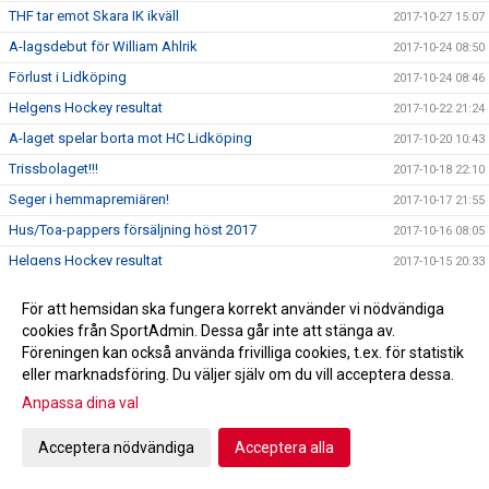
THF tar emot Skara IK ikväll
2017-10-27 15:07
A-lagsdebut för William Ahlrik
2017-10-24 08:50
Förlust i Lidköping
2017-10-24 08:46
Helgens Hockey resultat
2017-10-22 21:24
A-laget spelar borta mot HC Lidköping
2017-10-20 10:43
Trissbolaget!!!
2017-10-18 22:10
Seger i hemmapremiären!
2017-10-17 21:55
Hus/Toa-pappers försäljning höst 2017
2017-10-16 08:05
Helgens Hockey resultat
2017-10-15 20:33
Skridskoskolan och hockeyskolan
2017-10-08 11:59
För att hemsidan ska fungera korrekt använder vi nödvändiga
Kiosktider
2017-09-22 15:43
cookies från SportAdmin. Dessa går inte att stänga av.
Bilder kick-off!
Föreningen kan också använda frivilliga cookies, t.ex. för statistik
2017-09-03 19:58
eller marknadsföring. Du väljer själv om du vill acceptera dessa.
Profilkläder
2017-08-24 19:58
Anpassa dina val
Utprovning av profilkläder
2017-08-08 20:46
Dags igen för Kick-Off!
2017-08-07 21:13
Acceptera nödvändiga
Acceptera alla
2017-08-07 20:59