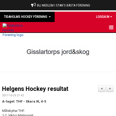
BLI MEDLEM I STAN'S BÄSTA FÖRENING
TIDAHOLMS HOCKEY FÖRENING
LOGGA IN
HEM
NYHETER
VÅRA LAG
OM KLUBBEN
KALENDER
Helgens Hockey resultat
<
>
MATCHER
2017-10-29 21:42
A-laget: THF - Skara IK, 4-5
DOMARE
Målskyttar THF:
1-2, Viktor Malmqvist