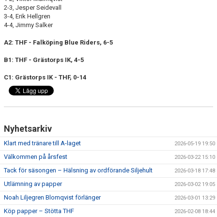
MEDLEM
2-3, Jesper Seidevall
3-4, Erik Hellgren
KIOSKEN
4-4, Jimmy Salker
A2: THF - Falköping Blue Riders, 6-5
THF UNGDOMSPOLICY - RÖDA TRÅD
B1: THF - Grästorps IK, 4-5
PROFILKLÄDER
C1: Grästorps IK - THF, 0-14
BILDGALLERI
TRISSBOLAGET
Nyhetsarkiv
DOKUMENT
Klart med tränare till A-laget
2026-05-19 19:50
ALLMÄNHETENS ÅKNING
Välkommen på årsfest
2026-03-22 15:10
FÖRSÄKRING
Tack för säsongen – Hälsning av ordförande Siljehult
2026-03-18 17:48
Utlämning av papper
2026-03-02 19:05
Noah Liljegren Blomqvist förlänger
2026-03-01 13:29
Köp papper – Stötta THF
2026-02-08 18:44