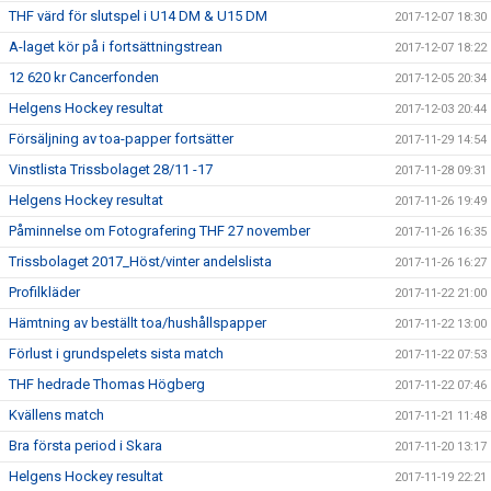
THF värd för slutspel i U14 DM & U15 DM
2017-12-07 18:30
A-laget kör på i fortsättningstrean
2017-12-07 18:22
12 620 kr Cancerfonden
2017-12-05 20:34
Helgens Hockey resultat
2017-12-03 20:44
Försäljning av toa-papper fortsätter
2017-11-29 14:54
Vinstlista Trissbolaget 28/11 -17
2017-11-28 09:31
Helgens Hockey resultat
2017-11-26 19:49
Påminnelse om Fotografering THF 27 november
2017-11-26 16:35
Trissbolaget 2017_Höst/vinter andelslista
2017-11-26 16:27
Profilkläder
2017-11-22 21:00
Hämtning av beställt toa/hushållspapper
2017-11-22 13:00
Förlust i grundspelets sista match
2017-11-22 07:53
THF hedrade Thomas Högberg
2017-11-22 07:46
Kvällens match
2017-11-21 11:48
Bra första period i Skara
2017-11-20 13:17
Helgens Hockey resultat
2017-11-19 22:21