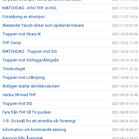
MATCHDAG - Inför THF vs HCL
2021-11-12 12:36
Försäljning av strumpor
2021-11-07 15:16
Alexander Yacob slutar som spelande tränare
2021-11-03 07:04
Truppen mot Skara IK
2021-10-29 09:06
THF Camp
2021-10-26 11:39
MATCHDAG - Truppen mot SIS
2021-10-26 10:16
Truppen mot Sörhaga/Alingsås
2021-10-19 10:34
Trissbolaget
2021-10-11 21:23
Truppen mot Lidköping
2021-10-08 10:16
Äntligen startar skridskoskolan!
2021-10-05 17:04
Vecka 38 med THF
2021-09-20 10:48
Truppen mot SIS
2021-09-19 14:16
Fyra från THF till TV-pucken
2021-08-30 20:01
1/9 - En kväll för att utveckla vår förening!
2021-08-26 09:26
Information om kommande säsong
2021-08-18 09:57
Rapport från Årsmötet
2021-06-17 14:52