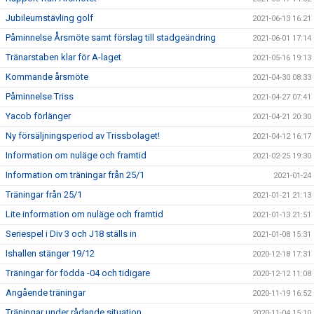
Jubileumstävling golf
2021-06-13 16:21
Påminnelse Årsmöte samt förslag till stadgeändring
2021-06-01 17:14
Tränarstaben klar för A-laget
2021-05-16 19:13
Kommande årsmöte
2021-04-30 08:33
Påminnelse Triss
2021-04-27 07:41
Yacob förlänger
2021-04-21 20:30
Ny försäljningsperiod av Trissbolaget!
2021-04-12 16:17
Information om nuläge och framtid
2021-02-25 19:30
Information om träningar från 25/1
2021-01-24
Träningar från 25/1
2021-01-21 21:13
Lite information om nuläge och framtid
2021-01-13 21:51
Seriespel i Div 3 och J18 ställs in
2021-01-08 15:31
Ishallen stänger 19/12
2020-12-18 17:31
Träningar för födda -04 och tidigare
2020-12-12 11:08
Angående träningar
2020-11-19 16:52
Träningar under rådande situation
2020-11-04 15:10