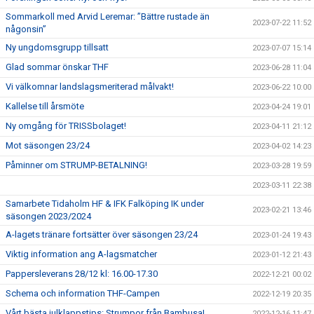
Sommarkoll med Arvid Leremar: ”Bättre rustade än
2023-07-22 11:52
någonsin”
Ny ungdomsgrupp tillsatt
2023-07-07 15:14
Glad sommar önskar THF
2023-06-28 11:04
Vi välkomnar landslagsmeriterad målvakt!
2023-06-22 10:00
Kallelse till årsmöte
2023-04-24 19:01
Ny omgång för TRISSbolaget!
2023-04-11 21:12
Mot säsongen 23/24
2023-04-02 14:23
Påminner om STRUMP-BETALNING!
2023-03-28 19:59
2023-03-11 22:38
Samarbete Tidaholm HF & IFK Falköping IK under
2023-02-21 13:46
säsongen 2023/2024
A-lagets tränare fortsätter över säsongen 23/24
2023-01-24 19:43
Viktig information ang A-lagsmatcher
2023-01-12 21:43
Pappersleverans 28/12 kl: 16.00-17.30
2022-12-21 00:02
Schema och information THF-Campen
2022-12-19 20:35
Vårt bästa julklappstips: Strumpor från Bambusa!
2022-12-16 11:47