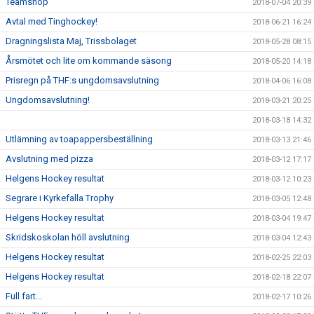
Teamshop
2018-07-04 20:39
Avtal med Tinghockey!
2018-06-21 16:24
Dragningslista Maj, Trissbolaget
2018-05-28 08:15
Årsmötet och lite om kommande säsong
2018-05-20 14:18
Prisregn på THF:s ungdomsavslutning
2018-04-06 16:08
Ungdomsavslutning!
2018-03-21 20:25
2018-03-18 14:32
Utlämning av toapappersbeställning
2018-03-13 21:46
Avslutning med pizza
2018-03-12 17:17
Helgens Hockey resultat
2018-03-12 10:23
Segrare i Kyrkefalla Trophy
2018-03-05 12:48
Helgens Hockey resultat
2018-03-04 19:47
Skridskoskolan höll avslutning
2018-03-04 12:43
Helgens Hockey resultat
2018-02-25 22:03
Helgens Hockey resultat
2018-02-18 22:07
Full fart...
2018-02-17 10:26