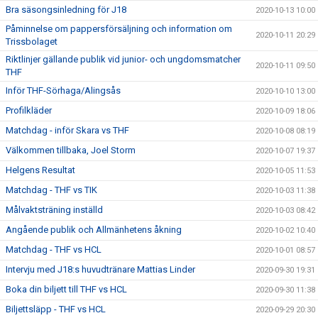
Bra säsongsinledning för J18
2020-10-13 10:00
Påminnelse om pappersförsäljning och information om
2020-10-11 20:29
Trissbolaget
Riktlinjer gällande publik vid junior- och ungdomsmatcher
2020-10-11 09:50
THF
Inför THF-Sörhaga/Alingsås
2020-10-10 13:00
Profilkläder
2020-10-09 18:06
Matchdag - inför Skara vs THF
2020-10-08 08:19
Välkommen tillbaka, Joel Storm
2020-10-07 19:37
Helgens Resultat
2020-10-05 11:53
Matchdag - THF vs TIK
2020-10-03 11:38
Målvaktsträning inställd
2020-10-03 08:42
Angående publik och Allmänhetens åkning
2020-10-02 10:40
Matchdag - THF vs HCL
2020-10-01 08:57
Intervju med J18:s huvudtränare Mattias Linder
2020-09-30 19:31
Boka din biljett till THF vs HCL
2020-09-30 11:38
Biljettsläpp - THF vs HCL
2020-09-29 20:30