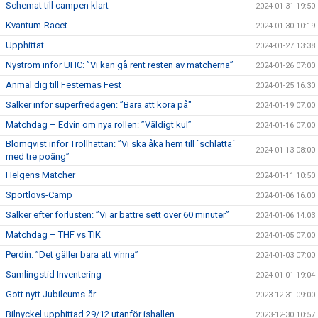
Schemat till campen klart
2024-01-31 19:50
Kvantum-Racet
2024-01-30 10:19
Upphittat
2024-01-27 13:38
Nyström inför UHC: ”Vi kan gå rent resten av matcherna”
2024-01-26 07:00
Anmäl dig till Festernas Fest
2024-01-25 16:30
Salker inför superfredagen: ”Bara att köra på"
2024-01-19 07:00
Matchdag – Edvin om nya rollen: ”Väldigt kul”
2024-01-16 07:00
Blomqvist inför Trollhättan: ”Vi ska åka hem till `schlätta´
2024-01-13 08:00
med tre poäng”
Helgens Matcher
2024-01-11 10:50
Sportlovs-Camp
2024-01-06 16:00
Salker efter förlusten: ”Vi är bättre sett över 60 minuter”
2024-01-06 14:03
Matchdag – THF vs TIK
2024-01-05 07:00
Perdin: ”Det gäller bara att vinna”
2024-01-03 07:00
Samlingstid Inventering
2024-01-01 19:04
Gott nytt Jubileums-år
2023-12-31 09:00
Bilnyckel upphittad 29/12 utanför ishallen
2023-12-30 10:57