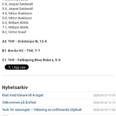
MEDLEM
2-0, Jesper Seidevall
3-0, Jesper Seidevall
KIOSKEN
4-0, Viktor Axelsson
5-0, Viktor Axelsson
6-0, William Ahlrik
THF UNGDOMSPOLICY - RÖDA TRÅD
7-1, William Ahlrik
8-2, Victor Graaf
PROFILKLÄDER
A2: THF - Grästorps IK, 12-4
BILDGALLERI
B1: Borås HC - THF, 7-7
TRISSBOLAGET
C1:
THF -
Falköping Blue Riders
, 5-0
DOKUMENT
ALLMÄNHETENS ÅKNING
Nyhetsarkiv
FÖRSÄKRING
Klart med tränare till A-laget
2026-05-19 19:50
Välkommen på årsfest
2026-03-22 15:10
Tack för säsongen – Hälsning av ordförande Siljehult
2026-03-18 17:48