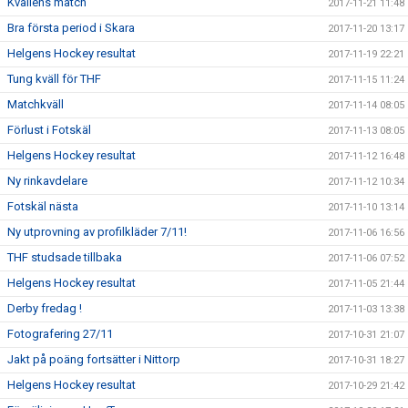
Kvällens match
2017-11-21 11:48
Bra första period i Skara
2017-11-20 13:17
Helgens Hockey resultat
2017-11-19 22:21
Tung kväll för THF
2017-11-15 11:24
Matchkväll
2017-11-14 08:05
Förlust i Fotskäl
2017-11-13 08:05
Helgens Hockey resultat
2017-11-12 16:48
Ny rinkavdelare
2017-11-12 10:34
Fotskäl nästa
2017-11-10 13:14
Ny utprovning av profilkläder 7/11!
2017-11-06 16:56
THF studsade tillbaka
2017-11-06 07:52
Helgens Hockey resultat
2017-11-05 21:44
Derby fredag !
2017-11-03 13:38
Fotografering 27/11
2017-10-31 21:07
Jakt på poäng fortsätter i Nittorp
2017-10-31 18:27
Helgens Hockey resultat
2017-10-29 21:42