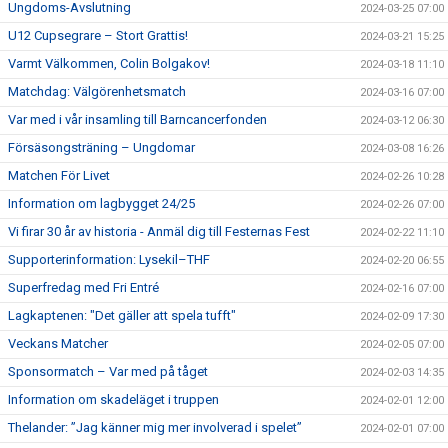
Ungdoms-Avslutning
2024-03-25 07:00
U12 Cupsegrare – Stort Grattis!
2024-03-21 15:25
Varmt Välkommen, Colin Bolgakov!
2024-03-18 11:10
Matchdag: Välgörenhetsmatch
2024-03-16 07:00
Var med i vår insamling till Barncancerfonden
2024-03-12 06:30
Försäsongsträning – Ungdomar
2024-03-08 16:26
Matchen För Livet
2024-02-26 10:28
Information om lagbygget 24/25
2024-02-26 07:00
Vi firar 30 år av historia - Anmäl dig till Festernas Fest
2024-02-22 11:10
Supporterinformation: Lysekil–THF
2024-02-20 06:55
Superfredag med Fri Entré
2024-02-16 07:00
Lagkaptenen: "Det gäller att spela tufft"
2024-02-09 17:30
Veckans Matcher
2024-02-05 07:00
Sponsormatch – Var med på tåget
2024-02-03 14:35
Information om skadeläget i truppen
2024-02-01 12:00
Thelander: ”Jag känner mig mer involverad i spelet”
2024-02-01 07:00