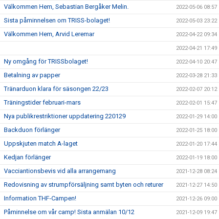
Välkommen Hem, Sebastian Bergåker Melin.
2022-05-06 08:57
Sista påminnelsen om TRISS-bolaget!
2022-05-03 23:22
Välkommen Hem, Arvid Leremar
2022-04-22 09:34
2022-04-21 17:49
Ny omgång för TRISSbolaget!
2022-04-10 20:47
Betalning av papper
2022-03-28 21:33
Tränarduon klara för säsongen 22/23
2022-02-07 20:12
Träningstider februari-mars
2022-02-01 15:47
Nya publikrestriktioner uppdatering 220129
2022-01-29 14:00
Backduon förlänger
2022-01-25 18:00
Uppskjuten match A-laget
2022-01-20 17:44
Kedjan förlänger
2022-01-19 18:00
Vacciantionsbevis vid alla arrangemang
2021-12-28 08:24
Redovisning av strumpförsäljning samt byten och returer
2021-12-27 14:50
Information THF-Campen!
2021-12-26 09:00
Påminnelse om vår camp! Sista anmälan 10/12
2021-12-09 19:47