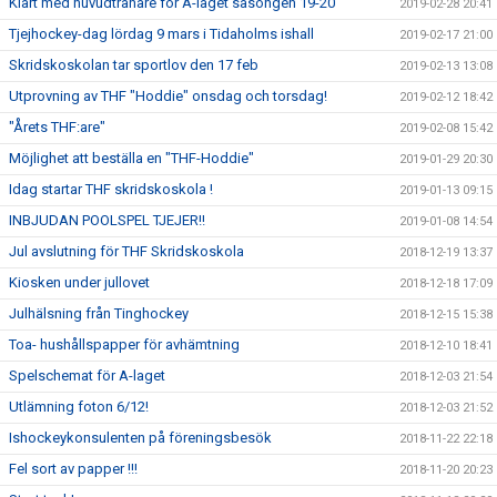
Klart med huvudtränare för A-laget säsongen 19-20
2019-02-28 20:41
Tjejhockey-dag lördag 9 mars i Tidaholms ishall
2019-02-17 21:00
Skridskoskolan tar sportlov den 17 feb
2019-02-13 13:08
Utprovning av THF "Hoddie" onsdag och torsdag!
2019-02-12 18:42
"Årets THF:are"
2019-02-08 15:42
Möjlighet att beställa en "THF-Hoddie"
2019-01-29 20:30
Idag startar THF skridskoskola !
2019-01-13 09:15
INBJUDAN POOLSPEL TJEJER!!
2019-01-08 14:54
Jul avslutning för THF Skridskoskola
2018-12-19 13:37
Kiosken under jullovet
2018-12-18 17:09
Julhälsning från Tinghockey
2018-12-15 15:38
Toa- hushållspapper för avhämtning
2018-12-10 18:41
Spelschemat för A-laget
2018-12-03 21:54
Utlämning foton 6/12!
2018-12-03 21:52
Ishockeykonsulenten på föreningsbesök
2018-11-22 22:18
Fel sort av papper !!!
2018-11-20 20:23