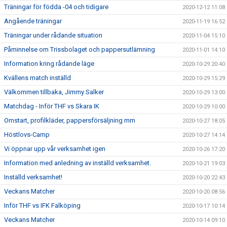
Träningar för födda -04 och tidigare
2020-12-12 11:08
Angående träningar
2020-11-19 16:52
Träningar under rådande situation
2020-11-04 15:10
Påminnelse om Trissbolaget och pappersutlämning
2020-11-01 14:10
Information kring rådande läge
2020-10-29 20:40
Kvällens match inställd
2020-10-29 15:29
Välkommen tillbaka, Jimmy Salker
2020-10-29 13:00
Matchdag - Inför THF vs Skara IK
2020-10-29 10:00
Omstart, profilkläder, pappersförsäljning mm
2020-10-27 18:05
Höstlovs-Camp
2020-10-27 14:14
Vi öppnar upp vår verksamhet igen
2020-10-26 17:20
Information med anledning av inställd verksamhet.
2020-10-21 19:03
Inställd verksamhet!
2020-10-20 22:43
Veckans Matcher
2020-10-20 08:56
Inför THF vs IFK Falköping
2020-10-17 10:14
Veckans Matcher
2020-10-14 09:10