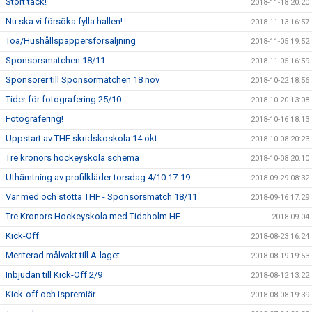
Stort tack!
2018-11-18 20:20
Nu ska vi försöka fylla hallen!
2018-11-13 16:57
Toa/Hushållspappersförsäljning
2018-11-05 19:52
Sponsorsmatchen 18/11
2018-11-05 16:59
Sponsorer till Sponsormatchen 18 nov
2018-10-22 18:56
Tider för fotografering 25/10
2018-10-20 13:08
Fotografering!
2018-10-16 18:13
Uppstart av THF skridskoskola 14 okt
2018-10-08 20:23
Tre kronors hockeyskola schema
2018-10-08 20:10
Uthämtning av profilkläder torsdag 4/10 17-19
2018-09-29 08:32
Var med och stötta THF - Sponsorsmatch 18/11
2018-09-16 17:29
Tre Kronors Hockeyskola med Tidaholm HF
2018-09-04
Kick-Off
2018-08-23 16:24
Meriterad målvakt till A-laget
2018-08-19 19:53
Inbjudan till Kick-Off 2/9
2018-08-12 13:22
Kick-off och ispremiär
2018-08-08 19:39