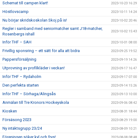
Schemat till campen klart!
2023-10-23 16:29
Höstlovscamp
2023-10-11 14:24
Nu börjar skridskoskolan Skoj på is!
2023-10-02 20:46
Regler i samband med seniormatcher samt J18-matcher,
2023-10-02 15:43
Rosenbergs ishall
Inför THF – SAH
2023-10-01 08:00
Frivillig sponsring – ett sätt för alla att bidra
2023-09-25 19:52
Pappersförsäljning
2023-09-19 14:26
Utprovning av profilkläder i veckan!
2023-09-17 16:47
Inför THF – Rydaholm
2023-09-17 07:00
Den perfekta starten
2023-09-14 15:26
Inför THF – Sörhaga/Alingsås
2023-09-13 10:00
Anmälan till Tre Kronors Hockeyskola
2023-09-06 08:42
Kiosken
2023-08-31 18:44
Försäsong 2023
2023-08-29 19:00
Ny intäktsgrupp 23/24
2023-08-09 10:21
Föreningen söker kyl och frys!
2023-08-08 08:48