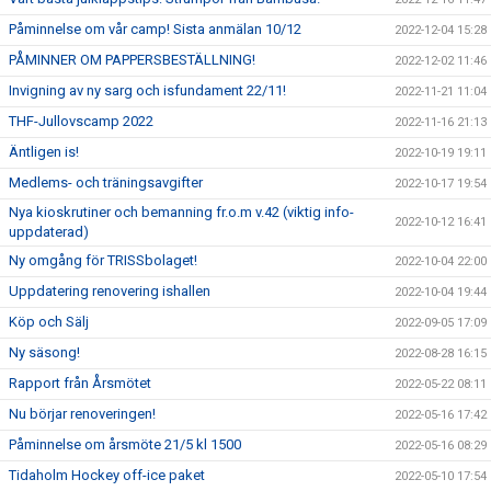
Påminnelse om vår camp! Sista anmälan 10/12
2022-12-04 15:28
PÅMINNER OM PAPPERSBESTÄLLNING!
2022-12-02 11:46
Invigning av ny sarg och isfundament 22/11!
2022-11-21 11:04
THF-Jullovscamp 2022
2022-11-16 21:13
Äntligen is!
2022-10-19 19:11
Medlems- och träningsavgifter
2022-10-17 19:54
Nya kioskrutiner och bemanning fr.o.m v.42 (viktig info-
2022-10-12 16:41
uppdaterad)
Ny omgång för TRISSbolaget!
2022-10-04 22:00
Uppdatering renovering ishallen
2022-10-04 19:44
Köp och Sälj
2022-09-05 17:09
Ny säsong!
2022-08-28 16:15
Rapport från Årsmötet
2022-05-22 08:11
Nu börjar renoveringen!
2022-05-16 17:42
Påminnelse om årsmöte 21/5 kl 1500
2022-05-16 08:29
Tidaholm Hockey off-ice paket
2022-05-10 17:54