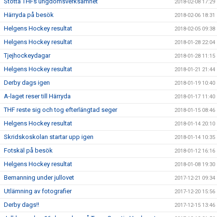
Stötta THFs ungdomsverksamhet
2018-02-08 17:29
Härryda på besök
2018-02-06 18:31
Helgens Hockey resultat
2018-02-05 09:38
Helgens Hockey resultat
2018-01-28 22:04
Tjejhockeydagar
2018-01-28 11:15
Helgens Hockey resultat
2018-01-21 21:44
Derby dags igen
2018-01-19 10:40
A-laget reser till Härryda
2018-01-17 11:40
THF reste sig och tog efterlängtad seger
2018-01-15 08:46
Helgens Hockey resultat
2018-01-14 20:10
Skridskoskolan startar upp igen
2018-01-14 10:35
Fotskäl på besök
2018-01-12 16:16
Helgens Hockey resultat
2018-01-08 19:30
Bemanning under jullovet
2017-12-21 09:34
Utlämning av fotografier
2017-12-20 15:56
Derby dags!!
2017-12-15 13:46