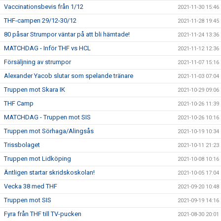
Vaccinationsbevis från 1/12
2021-11-30 15:46
THF-campen 29/12-30/12
2021-11-28 19:45
80 påsar Strumpor väntar på att bli hämtade!
2021-11-24 13:36
MATCHDAG - Inför THF vs HCL
2021-11-12 12:36
Försäljning av strumpor
2021-11-07 15:16
Alexander Yacob slutar som spelande tränare
2021-11-03 07:04
Truppen mot Skara IK
2021-10-29 09:06
THF Camp
2021-10-26 11:39
MATCHDAG - Truppen mot SIS
2021-10-26 10:16
Truppen mot Sörhaga/Alingsås
2021-10-19 10:34
Trissbolaget
2021-10-11 21:23
Truppen mot Lidköping
2021-10-08 10:16
Äntligen startar skridskoskolan!
2021-10-05 17:04
Vecka 38 med THF
2021-09-20 10:48
Truppen mot SIS
2021-09-19 14:16
Fyra från THF till TV-pucken
2021-08-30 20:01