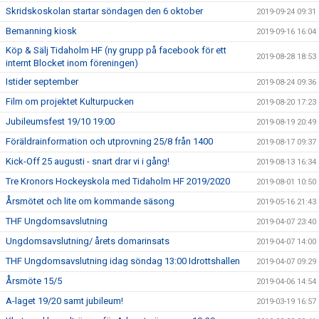
Skridskoskolan startar söndagen den 6 oktober
2019-09-24 09:31
Bemanning kiosk
2019-09-16 16:04
Köp & Sälj Tidaholm HF (ny grupp på facebook för ett
2019-08-28 18:53
internt Blocket inom föreningen)
Istider september
2019-08-24 09:36
Film om projektet Kulturpucken
2019-08-20 17:23
Jubileumsfest 19/10 19:00
2019-08-19 20:49
Föräldrainformation och utprovning 25/8 från 1400
2019-08-17 09:37
Kick-Off 25 augusti - snart drar vi i gång!
2019-08-13 16:34
Tre Kronors Hockeyskola med Tidaholm HF 2019/2020
2019-08-01 10:50
Årsmötet och lite om kommande säsong
2019-05-16 21:43
THF Ungdomsavslutning
2019-04-07 23:40
Ungdomsavslutning/ årets domarinsats
2019-04-07 14:00
THF Ungdomsavslutning idag söndag 13:00 Idrottshallen
2019-04-07 09:29
Årsmöte 15/5
2019-04-06 14:54
A-laget 19/20 samt jubileum!
2019-03-19 16:57