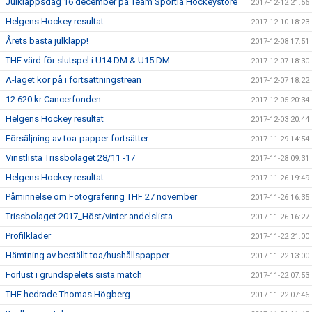
Julklappsdag 16 december på Team Sportia Hockeystore
2017-12-12 21:56
Helgens Hockey resultat
2017-12-10 18:23
Årets bästa julklapp!
2017-12-08 17:51
THF värd för slutspel i U14 DM & U15 DM
2017-12-07 18:30
A-laget kör på i fortsättningstrean
2017-12-07 18:22
12 620 kr Cancerfonden
2017-12-05 20:34
Helgens Hockey resultat
2017-12-03 20:44
Försäljning av toa-papper fortsätter
2017-11-29 14:54
Vinstlista Trissbolaget 28/11 -17
2017-11-28 09:31
Helgens Hockey resultat
2017-11-26 19:49
Påminnelse om Fotografering THF 27 november
2017-11-26 16:35
Trissbolaget 2017_Höst/vinter andelslista
2017-11-26 16:27
Profilkläder
2017-11-22 21:00
Hämtning av beställt toa/hushållspapper
2017-11-22 13:00
Förlust i grundspelets sista match
2017-11-22 07:53
THF hedrade Thomas Högberg
2017-11-22 07:46