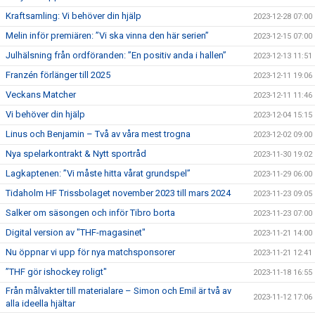
Kraftsamling: Vi behöver din hjälp
2023-12-28 07:00
Melin inför premiären: ”Vi ska vinna den här serien”
2023-12-15 07:00
Julhälsning från ordföranden: ”En positiv anda i hallen”
2023-12-13 11:51
Franzén förlänger till 2025
2023-12-11 19:06
Veckans Matcher
2023-12-11 11:46
Vi behöver din hjälp
2023-12-04 15:15
Linus och Benjamin – Två av våra mest trogna
2023-12-02 09:00
Nya spelarkontrakt & Nytt sportråd
2023-11-30 19:02
Lagkaptenen: ”Vi måste hitta vårat grundspel”
2023-11-29 06:00
Tidaholm HF Trissbolaget november 2023 till mars 2024
2023-11-23 09:05
Salker om säsongen och inför Tibro borta
2023-11-23 07:00
Digital version av "THF-magasinet"
2023-11-21 14:00
Nu öppnar vi upp för nya matchsponsorer
2023-11-21 12:41
”THF gör ishockey roligt"
2023-11-18 16:55
Från målvakter till materialare – Simon och Emil är två av
2023-11-12 17:06
alla ideella hjältar