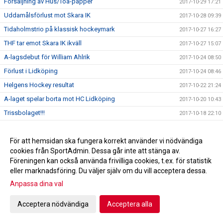
Försäljning av Hus/Toa-papper
2017-10-29 17:21
Uddamålsförlust mot Skara IK
2017-10-28 09:39
Tidaholmstrio på klassisk hockeymark
2017-10-27 16:27
THF tar emot Skara IK ikväll
2017-10-27 15:07
A-lagsdebut för William Ahlrik
2017-10-24 08:50
Förlust i Lidköping
2017-10-24 08:46
Helgens Hockey resultat
2017-10-22 21:24
A-laget spelar borta mot HC Lidköping
2017-10-20 10:43
Trissbolaget!!!
2017-10-18 22:10
Seger i hemmapremiären!
2017-10-17 21:55
Hus/Toa-pappers försäljning höst 2017
För att hemsidan ska fungera korrekt använder vi nödvändiga
2017-10-16 08:05
cookies från SportAdmin. Dessa går inte att stänga av.
Helgens Hockey resultat
2017-10-15 20:33
Föreningen kan också använda frivilliga cookies, t.ex. för statistik
Skridskoskolan och hockeyskolan
2017-10-08 11:59
eller marknadsföring. Du väljer själv om du vill acceptera dessa.
Kiosktider
Anpassa dina val
2017-09-22 15:43
Bilder kick-off!
2017-09-03 19:58
Acceptera nödvändiga
Acceptera alla
Profilkläder
2017-08-24 19:58