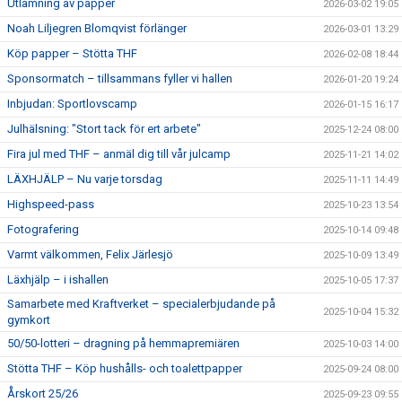
Utlämning av papper
2026-03-02 19:05
Noah Liljegren Blomqvist förlänger
2026-03-01 13:29
Köp papper – Stötta THF
2026-02-08 18:44
Sponsormatch – tillsammans fyller vi hallen
2026-01-20 19:24
Inbjudan: Sportlovscamp
2026-01-15 16:17
Julhälsning: "Stort tack för ert arbete"
2025-12-24 08:00
Fira jul med THF – anmäl dig till vår julcamp
2025-11-21 14:02
LÄXHJÄLP – Nu varje torsdag
2025-11-11 14:49
Highspeed-pass
2025-10-23 13:54
Fotografering
2025-10-14 09:48
Varmt välkommen, Felix Järlesjö
2025-10-09 13:49
Läxhjälp – i ishallen
2025-10-05 17:37
Samarbete med Kraftverket – specialerbjudande på
2025-10-04 15:32
gymkort
50/50-lotteri – dragning på hemmapremiären
2025-10-03 14:00
Stötta THF – Köp hushålls- och toalettpapper
2025-09-24 08:00
Årskort 25/26
2025-09-23 09:55