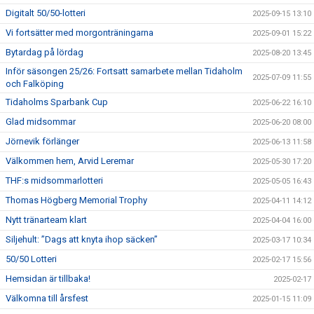
Digitalt 50/50-lotteri
2025-09-15 13:10
Vi fortsätter med morgonträningarna
2025-09-01 15:22
Bytardag på lördag
2025-08-20 13:45
Inför säsongen 25/26: Fortsatt samarbete mellan Tidaholm
2025-07-09 11:55
och Falköping
Tidaholms Sparbank Cup
2025-06-22 16:10
Glad midsommar
2025-06-20 08:00
Jörnevik förlänger
2025-06-13 11:58
Välkommen hem, Arvid Leremar
2025-05-30 17:20
THF:s midsommarlotteri
2025-05-05 16:43
Thomas Högberg Memorial Trophy
2025-04-11 14:12
Nytt tränarteam klart
2025-04-04 16:00
Siljehult: ”Dags att knyta ihop säcken”
2025-03-17 10:34
50/50 Lotteri
2025-02-17 15:56
Hemsidan är tillbaka!
2025-02-17
Välkomna till årsfest
2025-01-15 11:09