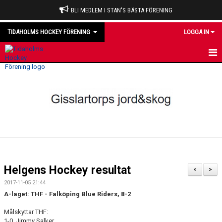
BLI MEDLEM I STAN'S BÄSTA FÖRENING
TIDAHOLMS HOCKEY FÖRENING
LOGGA IN
HEM
NYHETER
VÅRA LAG
OM KLUBBEN
KALENDER
Helgens Hockey resultat
<
>
MATCHER
2017-11-05 21:44
A-laget: THF -
Falköping Blue Riders
, 8-2
DOMARE
Målskyttar THF:
1-0, Jimmy Salker