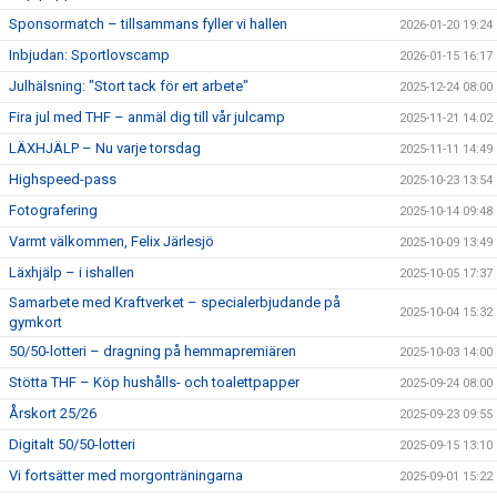
Sponsormatch – tillsammans fyller vi hallen
2026-01-20 19:24
Inbjudan: Sportlovscamp
2026-01-15 16:17
Julhälsning: "Stort tack för ert arbete"
2025-12-24 08:00
Fira jul med THF – anmäl dig till vår julcamp
2025-11-21 14:02
LÄXHJÄLP – Nu varje torsdag
2025-11-11 14:49
Highspeed-pass
2025-10-23 13:54
Fotografering
2025-10-14 09:48
Varmt välkommen, Felix Järlesjö
2025-10-09 13:49
Läxhjälp – i ishallen
2025-10-05 17:37
Samarbete med Kraftverket – specialerbjudande på
2025-10-04 15:32
gymkort
50/50-lotteri – dragning på hemmapremiären
2025-10-03 14:00
Stötta THF – Köp hushålls- och toalettpapper
2025-09-24 08:00
Årskort 25/26
2025-09-23 09:55
Digitalt 50/50-lotteri
2025-09-15 13:10
Vi fortsätter med morgonträningarna
2025-09-01 15:22