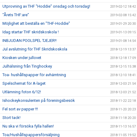
Utprovning av THF "Hoddie" onsdag och torsdag!
2019-02-12 18:42
"Årets THF:are"
2019-02-08 15:42
Möjlighet att beställa en "THF-Hoddie"
2019-01-29 20:30
Idag startar THF skridskoskola !
2019-01-13 09:15
INBJUDAN POOLSPEL TJEJER!!
2019-01-08 14:54
Jul avslutning för THF Skridskoskola
2018-12-19 13:37
Kiosken under jullovet
2018-12-18 17:09
Julhälsning från Tinghockey
2018-12-15 15:38
Toa- hushållspapper för avhämtning
2018-12-10 18:41
Spelschemat för A-laget
2018-12-03 21:54
Utlämning foton 6/12!
2018-12-03 21:52
Ishockeykonsulenten på föreningsbesök
2018-11-22 22:18
Fel sort av papper !!!
2018-11-20 20:23
Stort tack!
2018-11-18 20:20
Nu ska vi försöka fylla hallen!
2018-11-13 16:57
Toa/Hushållspappersförsäljning
2018-11-05 19:52