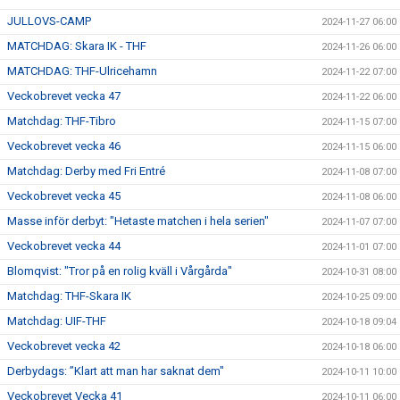
JULLOVS-CAMP
2024-11-27 06:00
MATCHDAG: Skara IK - THF
2024-11-26 06:00
MATCHDAG: THF-Ulricehamn
2024-11-22 07:00
Veckobrevet vecka 47
2024-11-22 06:00
Matchdag: THF-Tibro
2024-11-15 07:00
Veckobrevet vecka 46
2024-11-15 06:00
Matchdag: Derby med Fri Entré
2024-11-08 07:00
Veckobrevet vecka 45
2024-11-08 06:00
Masse inför derbyt: "Hetaste matchen i hela serien"
2024-11-07 07:00
Veckobrevet vecka 44
2024-11-01 07:00
Blomqvist: "Tror på en rolig kväll i Vårgårda"
2024-10-31 08:00
Matchdag: THF-Skara IK
2024-10-25 09:00
Matchdag: UIF-THF
2024-10-18 09:04
Veckobrevet vecka 42
2024-10-18 06:00
Derbydags: ”Klart att man har saknat dem"
2024-10-11 10:00
Veckobrevet Vecka 41
2024-10-11 06:00