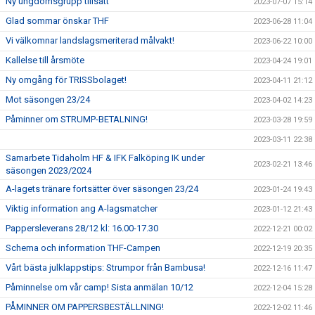
Ny ungdomsgrupp tillsatt
2023-07-07 15:14
Glad sommar önskar THF
2023-06-28 11:04
Vi välkomnar landslagsmeriterad målvakt!
2023-06-22 10:00
Kallelse till årsmöte
2023-04-24 19:01
Ny omgång för TRISSbolaget!
2023-04-11 21:12
Mot säsongen 23/24
2023-04-02 14:23
Påminner om STRUMP-BETALNING!
2023-03-28 19:59
2023-03-11 22:38
Samarbete Tidaholm HF & IFK Falköping IK under
2023-02-21 13:46
säsongen 2023/2024
A-lagets tränare fortsätter över säsongen 23/24
2023-01-24 19:43
Viktig information ang A-lagsmatcher
2023-01-12 21:43
Pappersleverans 28/12 kl: 16.00-17.30
2022-12-21 00:02
Schema och information THF-Campen
2022-12-19 20:35
Vårt bästa julklappstips: Strumpor från Bambusa!
2022-12-16 11:47
Påminnelse om vår camp! Sista anmälan 10/12
2022-12-04 15:28
PÅMINNER OM PAPPERSBESTÄLLNING!
2022-12-02 11:46