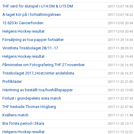
THF värd för slutspel i U14 DM & U15 DM
2017-12-07 18:30
A-laget kör på i fortsättningstrean
2017-12-07 18:22
12 620 kr Cancerfonden
2017-12-05 20:34
Helgens Hockey resultat
2017-12-03 20:44
Försäljning av toa-papper fortsätter
2017-11-29 14:54
Vinstlista Trissbolaget 28/11 -17
2017-11-28 09:31
Helgens Hockey resultat
2017-11-26 19:49
Påminnelse om Fotografering THF 27 november
2017-11-26 16:35
Trissbolaget 2017_Höst/vinter andelslista
2017-11-26 16:27
Profilkläder
2017-11-22 21:00
Hämtning av beställt toa/hushållspapper
2017-11-22 13:00
Förlust i grundspelets sista match
2017-11-22 07:53
THF hedrade Thomas Högberg
2017-11-22 07:46
Kvällens match
2017-11-21 11:48
Bra första period i Skara
2017-11-20 13:17
Helgens Hockey resultat
2017-11-19 22:21