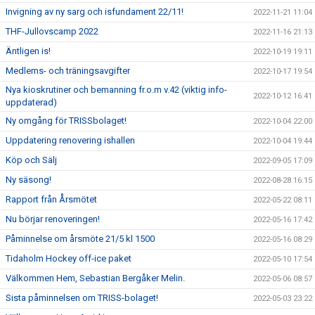
Invigning av ny sarg och isfundament 22/11!
2022-11-21 11:04
THF-Jullovscamp 2022
2022-11-16 21:13
Äntligen is!
2022-10-19 19:11
Medlems- och träningsavgifter
2022-10-17 19:54
Nya kioskrutiner och bemanning fr.o.m v.42 (viktig info-
2022-10-12 16:41
uppdaterad)
Ny omgång för TRISSbolaget!
2022-10-04 22:00
Uppdatering renovering ishallen
2022-10-04 19:44
Köp och Sälj
2022-09-05 17:09
Ny säsong!
2022-08-28 16:15
Rapport från Årsmötet
2022-05-22 08:11
Nu börjar renoveringen!
2022-05-16 17:42
Påminnelse om årsmöte 21/5 kl 1500
2022-05-16 08:29
Tidaholm Hockey off-ice paket
2022-05-10 17:54
Välkommen Hem, Sebastian Bergåker Melin.
2022-05-06 08:57
Sista påminnelsen om TRISS-bolaget!
2022-05-03 23:22