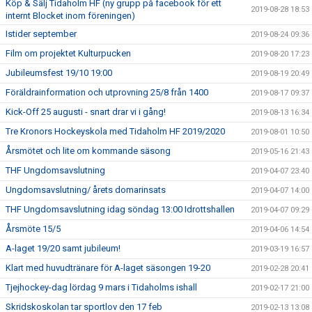
Köp & Sälj Tidaholm HF (ny grupp på facebook för ett
2019-08-28 18:53
internt Blocket inom föreningen)
Istider september
2019-08-24 09:36
Film om projektet Kulturpucken
2019-08-20 17:23
Jubileumsfest 19/10 19:00
2019-08-19 20:49
Föräldrainformation och utprovning 25/8 från 1400
2019-08-17 09:37
Kick-Off 25 augusti - snart drar vi i gång!
2019-08-13 16:34
Tre Kronors Hockeyskola med Tidaholm HF 2019/2020
2019-08-01 10:50
Årsmötet och lite om kommande säsong
2019-05-16 21:43
THF Ungdomsavslutning
2019-04-07 23:40
Ungdomsavslutning/ årets domarinsats
2019-04-07 14:00
THF Ungdomsavslutning idag söndag 13:00 Idrottshallen
2019-04-07 09:29
Årsmöte 15/5
2019-04-06 14:54
A-laget 19/20 samt jubileum!
2019-03-19 16:57
Klart med huvudtränare för A-laget säsongen 19-20
2019-02-28 20:41
Tjejhockey-dag lördag 9 mars i Tidaholms ishall
2019-02-17 21:00
Skridskoskolan tar sportlov den 17 feb
2019-02-13 13:08