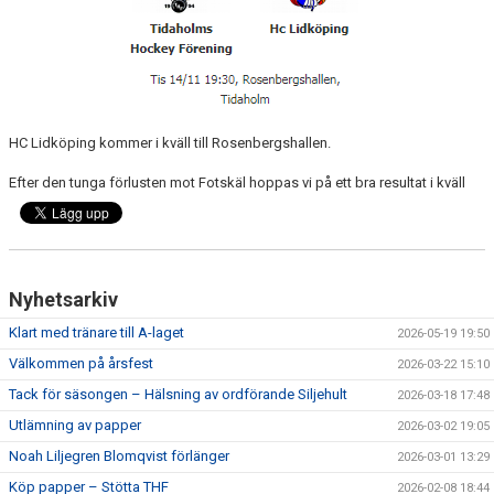
MEDLEM
KIOSKEN
THF UNGDOMSPOLICY - RÖDA TRÅD
HC Lidköping kommer i kväll till Rosenbergshallen.
PROFILKLÄDER
Efter den tunga förlusten mot Fotskäl hoppas vi på ett bra resultat i kväll
BILDGALLERI
TRISSBOLAGET
DOKUMENT
Nyhetsarkiv
Klart med tränare till A-laget
2026-05-19 19:50
ALLMÄNHETENS ÅKNING
Välkommen på årsfest
2026-03-22 15:10
FÖRSÄKRING
Tack för säsongen – Hälsning av ordförande Siljehult
2026-03-18 17:48
Utlämning av papper
2026-03-02 19:05
Noah Liljegren Blomqvist förlänger
2026-03-01 13:29
Köp papper – Stötta THF
2026-02-08 18:44