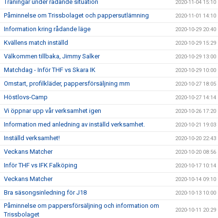
Träningar under rådande situation
2020-11-04 15:10
Påminnelse om Trissbolaget och pappersutlämning
2020-11-01 14:10
Information kring rådande läge
2020-10-29 20:40
Kvällens match inställd
2020-10-29 15:29
Välkommen tillbaka, Jimmy Salker
2020-10-29 13:00
Matchdag - Inför THF vs Skara IK
2020-10-29 10:00
Omstart, profilkläder, pappersförsäljning mm
2020-10-27 18:05
Höstlovs-Camp
2020-10-27 14:14
Vi öppnar upp vår verksamhet igen
2020-10-26 17:20
Information med anledning av inställd verksamhet.
2020-10-21 19:03
Inställd verksamhet!
2020-10-20 22:43
Veckans Matcher
2020-10-20 08:56
Inför THF vs IFK Falköping
2020-10-17 10:14
Veckans Matcher
2020-10-14 09:10
Bra säsongsinledning för J18
2020-10-13 10:00
Påminnelse om pappersförsäljning och information om
2020-10-11 20:29
Trissbolaget