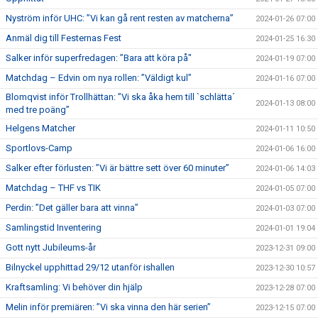
Nyström inför UHC: ”Vi kan gå rent resten av matcherna”
2024-01-26 07:00
Anmäl dig till Festernas Fest
2024-01-25 16:30
Salker inför superfredagen: ”Bara att köra på"
2024-01-19 07:00
Matchdag – Edvin om nya rollen: ”Väldigt kul”
2024-01-16 07:00
Blomqvist inför Trollhättan: ”Vi ska åka hem till `schlätta´
2024-01-13 08:00
med tre poäng”
Helgens Matcher
2024-01-11 10:50
Sportlovs-Camp
2024-01-06 16:00
Salker efter förlusten: ”Vi är bättre sett över 60 minuter”
2024-01-06 14:03
Matchdag – THF vs TIK
2024-01-05 07:00
Perdin: ”Det gäller bara att vinna”
2024-01-03 07:00
Samlingstid Inventering
2024-01-01 19:04
Gott nytt Jubileums-år
2023-12-31 09:00
Bilnyckel upphittad 29/12 utanför ishallen
2023-12-30 10:57
Kraftsamling: Vi behöver din hjälp
2023-12-28 07:00
Melin inför premiären: ”Vi ska vinna den här serien”
2023-12-15 07:00