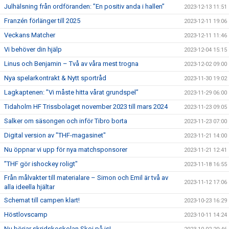
Julhälsning från ordföranden: ”En positiv anda i hallen”
2023-12-13 11:51
Franzén förlänger till 2025
2023-12-11 19:06
Veckans Matcher
2023-12-11 11:46
Vi behöver din hjälp
2023-12-04 15:15
Linus och Benjamin – Två av våra mest trogna
2023-12-02 09:00
Nya spelarkontrakt & Nytt sportråd
2023-11-30 19:02
Lagkaptenen: ”Vi måste hitta vårat grundspel”
2023-11-29 06:00
Tidaholm HF Trissbolaget november 2023 till mars 2024
2023-11-23 09:05
Salker om säsongen och inför Tibro borta
2023-11-23 07:00
Digital version av "THF-magasinet"
2023-11-21 14:00
Nu öppnar vi upp för nya matchsponsorer
2023-11-21 12:41
”THF gör ishockey roligt"
2023-11-18 16:55
Från målvakter till materialare – Simon och Emil är två av
2023-11-12 17:06
alla ideella hjältar
Schemat till campen klart!
2023-10-23 16:29
Höstlovscamp
2023-10-11 14:24
Nu börjar skridskoskolan Skoj på is!