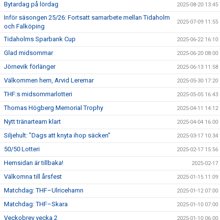
Bytardag på lördag
2025-08-20 13:45
Inför säsongen 25/26: Fortsatt samarbete mellan Tidaholm
2025-07-09 11:55
och Falköping
Tidaholms Sparbank Cup
2025-06-22 16:10
Glad midsommar
2025-06-20 08:00
Jörnevik förlänger
2025-06-13 11:58
Välkommen hem, Arvid Leremar
2025-05-30 17:20
THF:s midsommarlotteri
2025-05-05 16:43
Thomas Högberg Memorial Trophy
2025-04-11 14:12
Nytt tränarteam klart
2025-04-04 16:00
Siljehult: ”Dags att knyta ihop säcken”
2025-03-17 10:34
50/50 Lotteri
2025-02-17 15:56
Hemsidan är tillbaka!
2025-02-17
Välkomna till årsfest
2025-01-15 11:09
Matchdag: THF–Ulricehamn
2025-01-12 07:00
Matchdag: THF–Skara
2025-01-10 07:00
Veckobrev vecka 2
2025-01-10 06:00