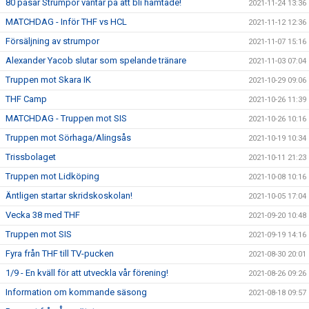
80 påsar Strumpor väntar på att bli hämtade!
2021-11-24 13:36
MATCHDAG - Inför THF vs HCL
2021-11-12 12:36
Försäljning av strumpor
2021-11-07 15:16
Alexander Yacob slutar som spelande tränare
2021-11-03 07:04
Truppen mot Skara IK
2021-10-29 09:06
THF Camp
2021-10-26 11:39
MATCHDAG - Truppen mot SIS
2021-10-26 10:16
Truppen mot Sörhaga/Alingsås
2021-10-19 10:34
Trissbolaget
2021-10-11 21:23
Truppen mot Lidköping
2021-10-08 10:16
Äntligen startar skridskoskolan!
2021-10-05 17:04
Vecka 38 med THF
2021-09-20 10:48
Truppen mot SIS
2021-09-19 14:16
Fyra från THF till TV-pucken
2021-08-30 20:01
1/9 - En kväll för att utveckla vår förening!
2021-08-26 09:26
Information om kommande säsong
2021-08-18 09:57