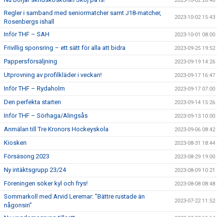
2023-10-02 20:46
Regler i samband med seniormatcher samt J18-matcher,
2023-10-02 15:43
Rosenbergs ishall
Inför THF – SAH
2023-10-01 08:00
Frivillig sponsring – ett sätt för alla att bidra
2023-09-25 19:52
Pappersförsäljning
2023-09-19 14:26
Utprovning av profilkläder i veckan!
2023-09-17 16:47
Inför THF – Rydaholm
2023-09-17 07:00
Den perfekta starten
2023-09-14 15:26
Inför THF – Sörhaga/Alingsås
2023-09-13 10:00
Anmälan till Tre Kronors Hockeyskola
2023-09-06 08:42
Kiosken
2023-08-31 18:44
Försäsong 2023
2023-08-29 19:00
Ny intäktsgrupp 23/24
2023-08-09 10:21
Föreningen söker kyl och frys!
2023-08-08 08:48
Sommarkoll med Arvid Leremar: ”Bättre rustade än
2023-07-22 11:52
någonsin”