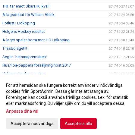
THF tar emot Skara IK ikväll
2017-10-27 15:07
A-lagsdebut för William Ahlrik
2017-10-24 08:50
Förlust i Lidköping
2017-10-24 08:46
Helgens Hockey resultat
2017-10-22 21:24
A-laget spelar borta mot HC Lidköping
2017-10-20 10:43
Trissbolaget!!!
2017-10-18 22:10
Seger i hemmapremiären!
2017-10-17 21:55
Hus/Toa-pappers försäljning höst 2017
2017-10-16 08:05
Helgens Hockey resultat
2017-10-15 20:33
Skridskoskolan och hockeyskolan
2017-10-08 11:59
För att hemsidan ska fungera korrekt använder vi nödvändiga
Kiosktider
cookies från SportAdmin. Dessa går inte att stänga av.
2017-09-22 15:43
Föreningen kan också använda frivilliga cookies, t.ex. för statistik
Bilder kick-off!
2017-09-03 19:58
eller marknadsföring. Du väljer själv om du vill acceptera dessa.
Profilkläder
2017-08-24 19:58
Anpassa dina val
Utprovning av profilkläder
2017-08-08 20:46
Acceptera nödvändiga
Acceptera alla
Dags igen för Kick-Off!
2017-08-07 21:13
2017-08-07 20:59