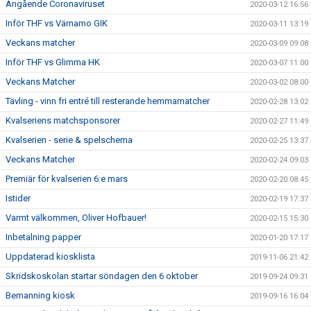
Angående Coronaviruset
2020-03-12 16:56
Inför THF vs Värnamo GIK
2020-03-11 13:19
Veckans matcher
2020-03-09 09:08
Inför THF vs Glimma HK
2020-03-07 11:00
Veckans Matcher
2020-03-02 08:00
Tävling - vinn fri entré till resterande hemmamatcher
2020-02-28 13:02
Kvalseriens matchsponsorer
2020-02-27 11:49
Kvalserien - serie & spelschema
2020-02-25 13:37
Veckans Matcher
2020-02-24 09:03
Premiär för kvalserien 6:e mars
2020-02-20 08:45
Istider
2020-02-19 17:37
Varmt välkommen, Oliver Hofbauer!
2020-02-15 15:30
Inbetalning papper
2020-01-20 17:17
Uppdaterad kiosklista
2019-11-06 21:42
Skridskoskolan startar söndagen den 6 oktober
2019-09-24 09:31
Bemanning kiosk
2019-09-16 16:04