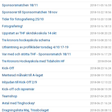
Sponsorsmatchen 18/11
2018-11-05 16:59
Sponsorer till Sponsormatchen 18 nov
2018-10-22 18:56
Tider för fotografering 25/10
2018-10-20 13:08
Fotografering!
2018-10-16 18:13
Uppstart av THF skridskoskola 14 okt
2018-10-08 20:23
Tre kronors hockeyskola schema
2018-10-08 20:10
Uthämtning av profilkläder torsdag 4/10 17-19
2018-09-29 08:32
Var med och stötta THF - Sponsorsmatch 18/11
2018-09-16 17:29
Tre Kronors Hockeyskola med Tidaholm HF
2018-09-04
Kick-Off
2018-08-23 16:24
Meriterad målvakt till A-laget
2018-08-19 19:53
Inbjudan till Kick-Off 2/9
2018-08-12 13:22
Kick-off och ispremiär
2018-08-08 19:39
Teamshop
2018-07-04 20:39
Avtal med Tinghockey!
2018-06-21 16:24
Dragningslista Maj, Trissbolaget
2018-05-28 08:15