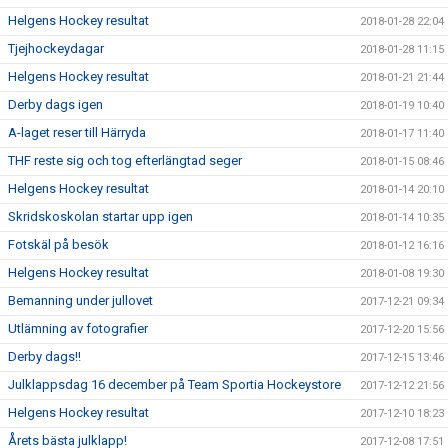
Helgens Hockey resultat
2018-01-28 22:04
Tjejhockeydagar
2018-01-28 11:15
Helgens Hockey resultat
2018-01-21 21:44
Derby dags igen
2018-01-19 10:40
A-laget reser till Härryda
2018-01-17 11:40
THF reste sig och tog efterlängtad seger
2018-01-15 08:46
Helgens Hockey resultat
2018-01-14 20:10
Skridskoskolan startar upp igen
2018-01-14 10:35
Fotskäl på besök
2018-01-12 16:16
Helgens Hockey resultat
2018-01-08 19:30
Bemanning under jullovet
2017-12-21 09:34
Utlämning av fotografier
2017-12-20 15:56
Derby dags!!
2017-12-15 13:46
Julklappsdag 16 december på Team Sportia Hockeystore
2017-12-12 21:56
Helgens Hockey resultat
2017-12-10 18:23
Årets bästa julklapp!
2017-12-08 17:51