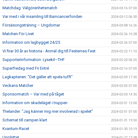
Matchdag: Välgörenhetsmatch
2024-03-16 07:00
Var med i vår insamling till Barncancerfonden
2024-03-12 06:30
Försäsongsträning – Ungdomar
2024-03-08 16:26
Matchen För Livet
2024-02-26 10:28
Information om lagbygget 24/25
2024-02-26 07:00
Vi firar 30 år av historia - Anmäl dig till Festernas Fest
2024-02-22 11:10
Supporterinformation: Lysekil–THF
2024-02-20 06:55
Superfredag med Fri Entré
2024-02-16 07:00
Lagkaptenen: "Det gäller att spela tufft"
2024-02-09 17:30
Veckans Matcher
2024-02-05 07:00
Sponsormatch – Var med på tåget
2024-02-03 14:35
Information om skadeläget i truppen
2024-02-01 12:00
Thelander: ”Jag känner mig mer involverad i spelet”
2024-02-01 07:00
Schemat till campen klart
2024-01-31 19:50
Kvantum-Racet
2024-01-30 10:19
Upphittat
2024-01-27 13:38