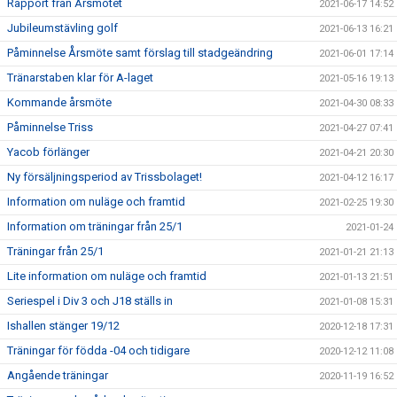
Rapport från Årsmötet
2021-06-17 14:52
Jubileumstävling golf
2021-06-13 16:21
Påminnelse Årsmöte samt förslag till stadgeändring
2021-06-01 17:14
Tränarstaben klar för A-laget
2021-05-16 19:13
Kommande årsmöte
2021-04-30 08:33
Påminnelse Triss
2021-04-27 07:41
Yacob förlänger
2021-04-21 20:30
Ny försäljningsperiod av Trissbolaget!
2021-04-12 16:17
Information om nuläge och framtid
2021-02-25 19:30
Information om träningar från 25/1
2021-01-24
Träningar från 25/1
2021-01-21 21:13
Lite information om nuläge och framtid
2021-01-13 21:51
Seriespel i Div 3 och J18 ställs in
2021-01-08 15:31
Ishallen stänger 19/12
2020-12-18 17:31
Träningar för födda -04 och tidigare
2020-12-12 11:08
Angående träningar
2020-11-19 16:52