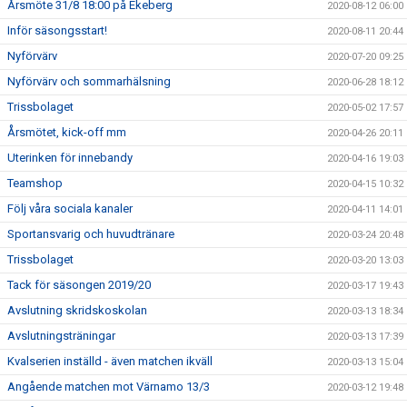
Årsmöte 31/8 18:00 på Ekeberg
2020-08-12 06:00
Inför säsongsstart!
2020-08-11 20:44
Nyförvärv
2020-07-20 09:25
Nyförvärv och sommarhälsning
2020-06-28 18:12
Trissbolaget
2020-05-02 17:57
Årsmötet, kick-off mm
2020-04-26 20:11
Uterinken för innebandy
2020-04-16 19:03
Teamshop
2020-04-15 10:32
Följ våra sociala kanaler
2020-04-11 14:01
Sportansvarig och huvudtränare
2020-03-24 20:48
Trissbolaget
2020-03-20 13:03
Tack för säsongen 2019/20
2020-03-17 19:43
Avslutning skridskoskolan
2020-03-13 18:34
Avslutningsträningar
2020-03-13 17:39
Kvalserien inställd - även matchen ikväll
2020-03-13 15:04
Angående matchen mot Värnamo 13/3
2020-03-12 19:48