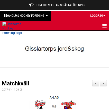
BLI MEDLEM I STAN'S BÄSTA FÖRENING
TIDAHOLMS HOCKEY FÖRENING
LOGGA IN
HEM
NYHETER
VÅRA LAG
OM KLUBBEN
KALENDER
Matchkväll
<
>
MATCHER
2017-11-14 08:05
DOMARE