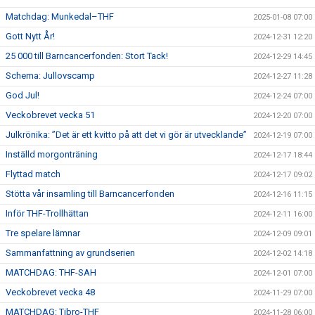
Matchdag: Munkedal–THF
2025-01-08 07:00
Gott Nytt År!
2024-12-31 12:20
25 000 till Barncancerfonden: Stort Tack!
2024-12-29 14:45
Schema: Jullovscamp
2024-12-27 11:28
God Jul!
2024-12-24 07:00
Veckobrevet vecka 51
2024-12-20 07:00
Julkrönika: ”Det är ett kvitto på att det vi gör är utvecklande”
2024-12-19 07:00
Inställd morgonträning
2024-12-17 18:44
Flyttad match
2024-12-17 09:02
Stötta vår insamling till Barncancerfonden
2024-12-16 11:15
Inför THF-Trollhättan
2024-12-11 16:00
Tre spelare lämnar
2024-12-09 09:01
Sammanfattning av grundserien
2024-12-02 14:18
MATCHDAG: THF-SAH
2024-12-01 07:00
Veckobrevet vecka 48
2024-11-29 07:00
MATCHDAG: Tibro-THF
2024-11-28 06:00