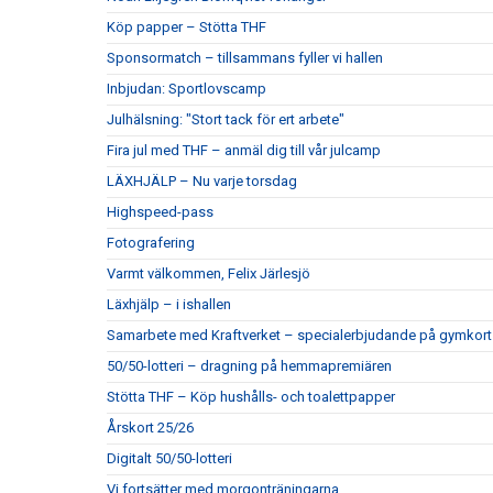
Köp papper – Stötta THF
Sponsormatch – tillsammans fyller vi hallen
Inbjudan: Sportlovscamp
Julhälsning: "Stort tack för ert arbete"
Fira jul med THF – anmäl dig till vår julcamp
LÄXHJÄLP – Nu varje torsdag
Highspeed-pass
Fotografering
Varmt välkommen, Felix Järlesjö
Läxhjälp – i ishallen
Samarbete med Kraftverket – specialerbjudande på gymkort
50/50-lotteri – dragning på hemmapremiären
Stötta THF – Köp hushålls- och toalettpapper
Årskort 25/26
Digitalt 50/50-lotteri
Vi fortsätter med morgonträningarna