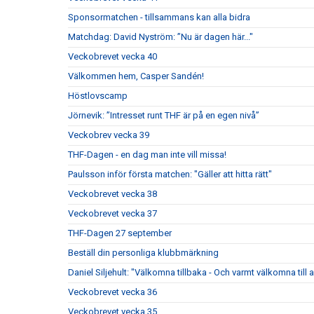
Sponsormatchen - tillsammans kan alla bidra
Matchdag: David Nyström: ”Nu är dagen här..."
Veckobrevet vecka 40
Välkommen hem, Casper Sandén!
Höstlovscamp
Jörnevik: ”Intresset runt THF är på en egen nivå”
Veckobrev vecka 39
THF-Dagen - en dag man inte vill missa!
Paulsson inför första matchen: "Gäller att hitta rätt"
Veckobrevet vecka 38
Veckobrevet vecka 37
THF-Dagen 27 september
Beställ din personliga klubbmärkning
Daniel Siljehult: "Välkomna tillbaka - Och varmt välkomna till a
Veckobrevet vecka 36
Veckobrevet vecka 35