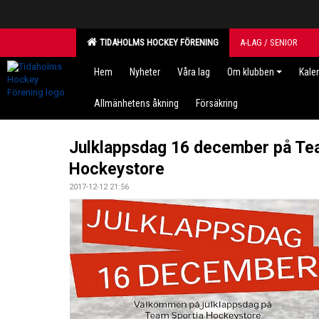
TIDAHOLMS HOCKEY FÖRENING
A-LAG / SENIOR
Hem
Nyheter
Våra lag
Om klubben
Kale
Allmänhetens åkning
Försäkring
Julklappsdag 16 december på Te
Hockeystore
2017-12-12 21:56