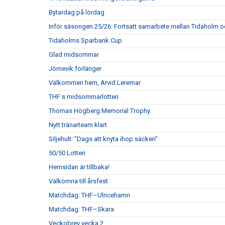
Bytardag på lördag
Inför säsongen 25/26: Fortsatt samarbete mellan Tidaholm 
Tidaholms Sparbank Cup
Glad midsommar
Jörnevik förlänger
Välkommen hem, Arvid Leremar
THF:s midsommarlotteri
Thomas Högberg Memorial Trophy
Nytt tränarteam klart
Siljehult: ”Dags att knyta ihop säcken”
50/50 Lotteri
Hemsidan är tillbaka!
Välkomna till årsfest
Matchdag: THF–Ulricehamn
Matchdag: THF–Skara
Veckobrev vecka 2