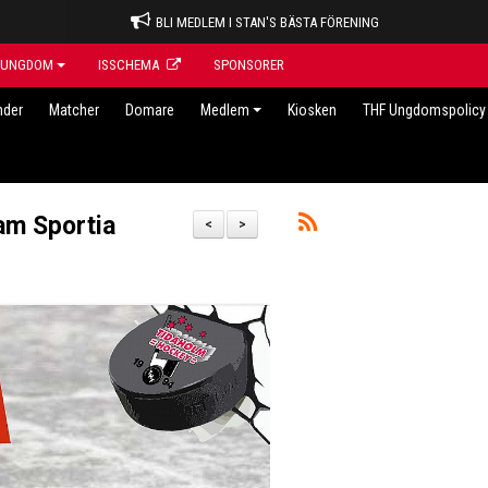
BLI MEDLEM I STAN'S BÄSTA FÖRENING
UNGDOM
ISSCHEMA
SPONSORER
nder
Matcher
Domare
Medlem
Kiosken
THF Ungdomspolicy 
am Sportia
<
>