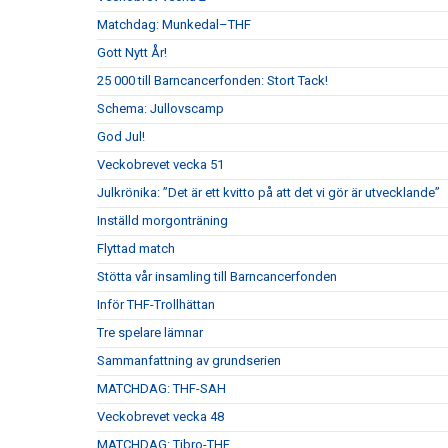
Matchdag: Munkedal–THF
Gott Nytt År!
25 000 till Barncancerfonden: Stort Tack!
Schema: Jullovscamp
God Jul!
Veckobrevet vecka 51
Julkrönika: ”Det är ett kvitto på att det vi gör är utvecklande”
Inställd morgonträning
Flyttad match
Stötta vår insamling till Barncancerfonden
Inför THF-Trollhättan
Tre spelare lämnar
Sammanfattning av grundserien
MATCHDAG: THF-SAH
Veckobrevet vecka 48
MATCHDAG: Tibro-THF