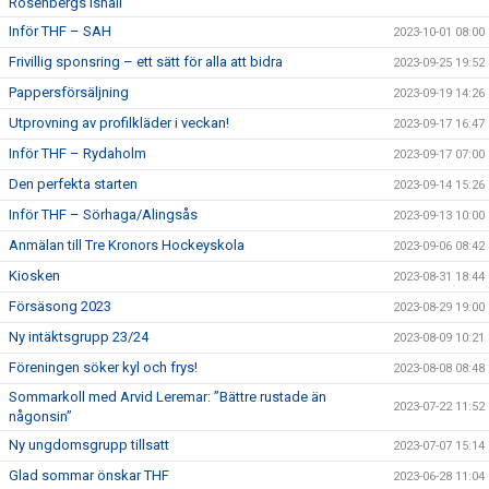
Rosenbergs ishall
Inför THF – SAH
2023-10-01 08:00
Frivillig sponsring – ett sätt för alla att bidra
2023-09-25 19:52
Pappersförsäljning
2023-09-19 14:26
Utprovning av profilkläder i veckan!
2023-09-17 16:47
Inför THF – Rydaholm
2023-09-17 07:00
Den perfekta starten
2023-09-14 15:26
Inför THF – Sörhaga/Alingsås
2023-09-13 10:00
Anmälan till Tre Kronors Hockeyskola
2023-09-06 08:42
Kiosken
2023-08-31 18:44
Försäsong 2023
2023-08-29 19:00
Ny intäktsgrupp 23/24
2023-08-09 10:21
Föreningen söker kyl och frys!
2023-08-08 08:48
Sommarkoll med Arvid Leremar: ”Bättre rustade än
2023-07-22 11:52
någonsin”
Ny ungdomsgrupp tillsatt
2023-07-07 15:14
Glad sommar önskar THF
2023-06-28 11:04