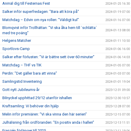
Anmäl dig till Festernas Fest
2024-01-25 16:30
Salker inför superfredagen: ”Bara att köra på"
2024-01-19 07:00
Matchdag – Edvin om nya rollen: ”Väldigt kul”
2024-01-16 07:00
Blomqvist inför Trollhättan: ”Vi ska åka hem till `schlätta´
2024-01-13 08:00
med tre poäng”
Helgens Matcher
2024-01-11 10:50
Sportlovs-Camp
2024-01-06 16:00
Salker efter förlusten: ”Vi är bättre sett över 60 minuter”
2024-01-06 14:03
Matchdag – THF vs TIK
2024-01-05 07:00
Perdin: ”Det gäller bara att vinna”
2024-01-03 07:00
Samlingstid Inventering
2024-01-01 19:04
Gott nytt Jubileums-år
2023-12-31 09:00
Bilnyckel upphittad 29/12 utanför ishallen
2023-12-30 10:57
Kraftsamling: Vi behöver din hjälp
2023-12-28 07:00
Melin inför premiären: ”Vi ska vinna den här serien”
2023-12-15 07:00
Julhälsning från ordföranden: ”En positiv anda i hallen”
2023-12-13 11:51
Franzén förlänger till 2025
2023-12-11 19:06