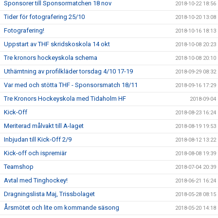
Sponsorer till Sponsormatchen 18 nov
2018-10-22 18:56
Tider för fotografering 25/10
2018-10-20 13:08
Fotografering!
2018-10-16 18:13
Uppstart av THF skridskoskola 14 okt
2018-10-08 20:23
Tre kronors hockeyskola schema
2018-10-08 20:10
Uthämtning av profilkläder torsdag 4/10 17-19
2018-09-29 08:32
Var med och stötta THF - Sponsorsmatch 18/11
2018-09-16 17:29
Tre Kronors Hockeyskola med Tidaholm HF
2018-09-04
Kick-Off
2018-08-23 16:24
Meriterad målvakt till A-laget
2018-08-19 19:53
Inbjudan till Kick-Off 2/9
2018-08-12 13:22
Kick-off och ispremiär
2018-08-08 19:39
Teamshop
2018-07-04 20:39
Avtal med Tinghockey!
2018-06-21 16:24
Dragningslista Maj, Trissbolaget
2018-05-28 08:15
Årsmötet och lite om kommande säsong
2018-05-20 14:18