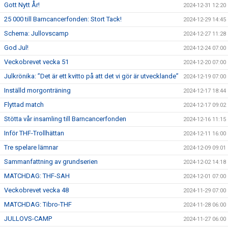
Gott Nytt År!
2024-12-31 12:20
25 000 till Barncancerfonden: Stort Tack!
2024-12-29 14:45
Schema: Jullovscamp
2024-12-27 11:28
God Jul!
2024-12-24 07:00
Veckobrevet vecka 51
2024-12-20 07:00
Julkrönika: ”Det är ett kvitto på att det vi gör är utvecklande”
2024-12-19 07:00
Inställd morgonträning
2024-12-17 18:44
Flyttad match
2024-12-17 09:02
Stötta vår insamling till Barncancerfonden
2024-12-16 11:15
Inför THF-Trollhättan
2024-12-11 16:00
Tre spelare lämnar
2024-12-09 09:01
Sammanfattning av grundserien
2024-12-02 14:18
MATCHDAG: THF-SAH
2024-12-01 07:00
Veckobrevet vecka 48
2024-11-29 07:00
MATCHDAG: Tibro-THF
2024-11-28 06:00
JULLOVS-CAMP
2024-11-27 06:00