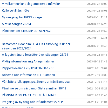
Vi välkomnar landslagsmeriterad målvakt!
2023-06-22 10:00
Kallelse till årsmöte
2023-04-24 19:01
Ny omgång för TRISSbolaget!
2023-04-11 21:12
Mot säsongen 23/24
2023-04-02 14:23
Påminner om STRUMP-BETALNING!
2023-03-28 19:59
2023-03-11 22:38
Samarbete Tidaholm HF & IFK Falköping IK under
2023-02-21 13:46
säsongen 2023/2024
A-lagets tränare fortsätter över säsongen 23/24
2023-01-24 19:43
Viktig information ang A-lagsmatcher
2023-01-12 21:43
Pappersleverans 28/12 kl: 16.00-17.30
2022-12-21 00:02
Schema och information THF-Campen
2022-12-19 20:35
Vårt bästa julklappstips: Strumpor från Bambusa!
2022-12-16 11:47
Påminnelse om vår camp! Sista anmälan 10/12
2022-12-04 15:28
PÅMINNER OM PAPPERSBESTÄLLNING!
2022-12-02 11:46
Invigning av ny sarg och isfundament 22/11!
2022-11-21 11:04