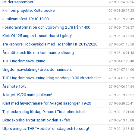
Istider september
2019-08-24 09:36
Film om projektet Kulturpucken
2019-08-20 17:23
Jubileumsfest 19/10 19:00
2019-08-19 20:49
Föräldrainformation och utprovning 25/8 från 1400
2019-08-17 09:37
Kick-Off 25 augusti - snart drar vi i gång!
2019-08-13 16:34
Tre Kronors Hockeyskola med Tidaholm HF 2019/2020
2019-08-01 10:50
Årsmötet och lite om kommande säsong
2019-05-16 21:43
THF Ungdomsavslutning
2019-04-07 23:40
Ungdomsavslutning/ årets domarinsats
2019-04-07 14:00
THF Ungdomsavslutning idag söndag 13:00 Idrottshallen
2019-04-07 09:29
Årsmöte 15/5
2019-04-06 14:54
A-laget 19/20 samt jubileum!
2019-03-19 16:57
Klart med huvudtränare för A-laget säsongen 19-20
2019-02-28 20:41
Tjejhockey-dag lördag 9 mars i Tidaholms ishall
2019-02-17 21:00
Skridskoskolan tar sportlov den 17 feb
2019-02-13 13:08
Utprovning av THF "Hoddie" onsdag och torsdag!
2019-02-12 18:42