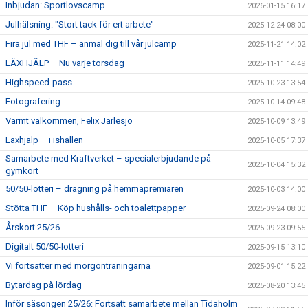
Inbjudan: Sportlovscamp
2026-01-15 16:17
Julhälsning: "Stort tack för ert arbete"
2025-12-24 08:00
Fira jul med THF – anmäl dig till vår julcamp
2025-11-21 14:02
LÄXHJÄLP – Nu varje torsdag
2025-11-11 14:49
Highspeed-pass
2025-10-23 13:54
Fotografering
2025-10-14 09:48
Varmt välkommen, Felix Järlesjö
2025-10-09 13:49
Läxhjälp – i ishallen
2025-10-05 17:37
Samarbete med Kraftverket – specialerbjudande på
2025-10-04 15:32
gymkort
50/50-lotteri – dragning på hemmapremiären
2025-10-03 14:00
Stötta THF – Köp hushålls- och toalettpapper
2025-09-24 08:00
Årskort 25/26
2025-09-23 09:55
Digitalt 50/50-lotteri
2025-09-15 13:10
Vi fortsätter med morgonträningarna
2025-09-01 15:22
Bytardag på lördag
2025-08-20 13:45
Inför säsongen 25/26: Fortsatt samarbete mellan Tidaholm