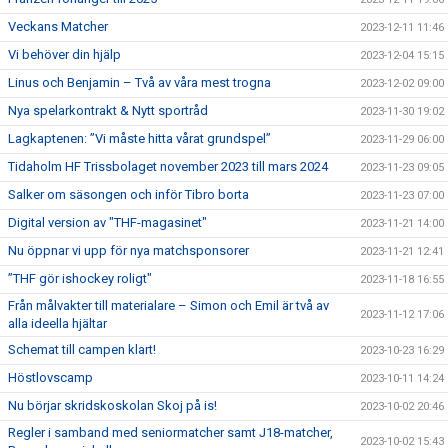
Veckans Matcher
2023-12-11 11:46
Vi behöver din hjälp
2023-12-04 15:15
Linus och Benjamin – Två av våra mest trogna
2023-12-02 09:00
Nya spelarkontrakt & Nytt sportråd
2023-11-30 19:02
Lagkaptenen: ”Vi måste hitta vårat grundspel”
2023-11-29 06:00
Tidaholm HF Trissbolaget november 2023 till mars 2024
2023-11-23 09:05
Salker om säsongen och inför Tibro borta
2023-11-23 07:00
Digital version av "THF-magasinet"
2023-11-21 14:00
Nu öppnar vi upp för nya matchsponsorer
2023-11-21 12:41
”THF gör ishockey roligt"
2023-11-18 16:55
Från målvakter till materialare – Simon och Emil är två av
2023-11-12 17:06
alla ideella hjältar
Schemat till campen klart!
2023-10-23 16:29
Höstlovscamp
2023-10-11 14:24
Nu börjar skridskoskolan Skoj på is!
2023-10-02 20:46
Regler i samband med seniormatcher samt J18-matcher,
2023-10-02 15:43