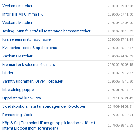
Veckans matcher
2020-03-09 09:08
Inför THF vs Glimma HK
2020-03-07 11:00
Veckans Matcher
2020-03-02 08:00
Tävling - vinn fri entré till resterande hemmamatcher
2020-02-28 13:02
Kvalseriens matchsponsorer
2020-02-27 11:49
Kvalserien - serie & spelschema
2020-02-25 13:37
Veckans Matcher
2020-02-24 09:03
Premiär för kvalserien 6:e mars
2020-02-20 08:45
Istider
2020-02-19 17:37
Varmt välkommen, Oliver Hofbauer!
2020-02-15 15:30
Inbetalning papper
2020-01-20 17:17
Uppdaterad kiosklista
2019-11-06 21:42
Skridskoskolan startar söndagen den 6 oktober
2019-09-24 09:31
Bemanning kiosk
2019-09-16 16:04
Köp & Sälj Tidaholm HF (ny grupp på facebook för ett
2019-08-28 18:53
internt Blocket inom föreningen)