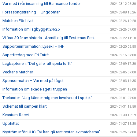
Var med i vår insamling till Barncancerfonden
2024-03-12 06:30
Försäsongsträning – Ungdomar
2024-03-08 16:26
Matchen För Livet
2024-02-26 10:28
Information om lagbygget 24/25
2024-02-26 07:00
Vi firar 30 år av historia - Anmäl dig till Festernas Fest
2024-02-22 11:10
Supporterinformation: Lysekil–THF
2024-02-20 06:55
Superfredag med Fri Entré
2024-02-16 07:00
Lagkaptenen: "Det gäller att spela tufft"
2024-02-09 17:30
Veckans Matcher
2024-02-05 07:00
Sponsormatch – Var med på tåget
2024-02-03 14:35
Information om skadeläget i truppen
2024-02-01 12:00
Thelander: ”Jag känner mig mer involverad i spelet”
2024-02-01 07:00
Schemat till campen klart
2024-01-31 19:50
Kvantum-Racet
2024-01-30 10:19
Upphittat
2024-01-27 13:38
Nyström inför UHC: ”Vi kan gå rent resten av matcherna”
2024-01-26 07:00