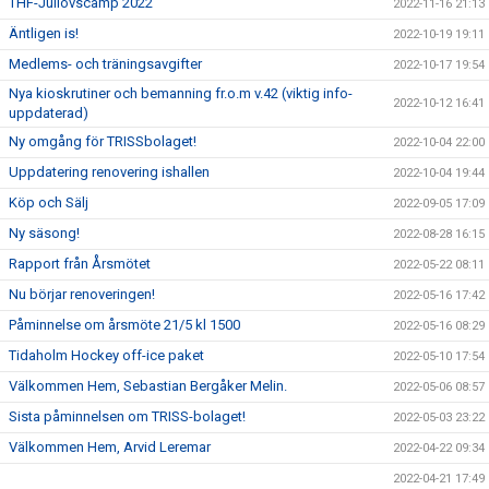
THF-Jullovscamp 2022
2022-11-16 21:13
Äntligen is!
2022-10-19 19:11
Medlems- och träningsavgifter
2022-10-17 19:54
Nya kioskrutiner och bemanning fr.o.m v.42 (viktig info-
2022-10-12 16:41
uppdaterad)
Ny omgång för TRISSbolaget!
2022-10-04 22:00
Uppdatering renovering ishallen
2022-10-04 19:44
Köp och Sälj
2022-09-05 17:09
Ny säsong!
2022-08-28 16:15
Rapport från Årsmötet
2022-05-22 08:11
Nu börjar renoveringen!
2022-05-16 17:42
Påminnelse om årsmöte 21/5 kl 1500
2022-05-16 08:29
Tidaholm Hockey off-ice paket
2022-05-10 17:54
Välkommen Hem, Sebastian Bergåker Melin.
2022-05-06 08:57
Sista påminnelsen om TRISS-bolaget!
2022-05-03 23:22
Välkommen Hem, Arvid Leremar
2022-04-22 09:34
2022-04-21 17:49