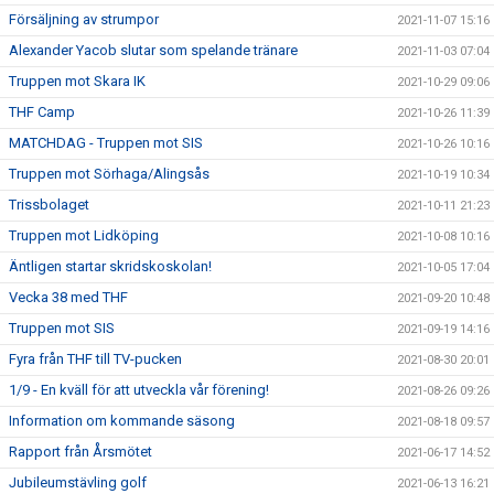
Försäljning av strumpor
2021-11-07 15:16
Alexander Yacob slutar som spelande tränare
2021-11-03 07:04
Truppen mot Skara IK
2021-10-29 09:06
THF Camp
2021-10-26 11:39
MATCHDAG - Truppen mot SIS
2021-10-26 10:16
Truppen mot Sörhaga/Alingsås
2021-10-19 10:34
Trissbolaget
2021-10-11 21:23
Truppen mot Lidköping
2021-10-08 10:16
Äntligen startar skridskoskolan!
2021-10-05 17:04
Vecka 38 med THF
2021-09-20 10:48
Truppen mot SIS
2021-09-19 14:16
Fyra från THF till TV-pucken
2021-08-30 20:01
1/9 - En kväll för att utveckla vår förening!
2021-08-26 09:26
Information om kommande säsong
2021-08-18 09:57
Rapport från Årsmötet
2021-06-17 14:52
Jubileumstävling golf
2021-06-13 16:21