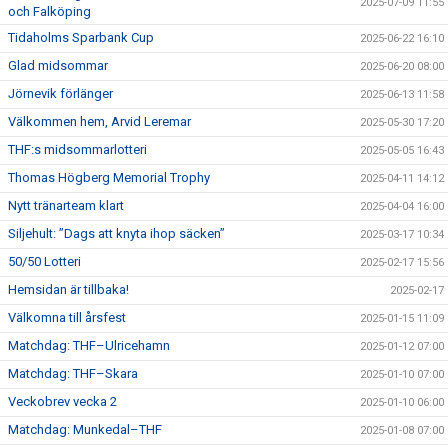
2025-07-09 11:55
och Falköping
Tidaholms Sparbank Cup
2025-06-22 16:10
Glad midsommar
2025-06-20 08:00
Jörnevik förlänger
2025-06-13 11:58
Välkommen hem, Arvid Leremar
2025-05-30 17:20
THF:s midsommarlotteri
2025-05-05 16:43
Thomas Högberg Memorial Trophy
2025-04-11 14:12
Nytt tränarteam klart
2025-04-04 16:00
Siljehult: ”Dags att knyta ihop säcken”
2025-03-17 10:34
50/50 Lotteri
2025-02-17 15:56
Hemsidan är tillbaka!
2025-02-17
Välkomna till årsfest
2025-01-15 11:09
Matchdag: THF–Ulricehamn
2025-01-12 07:00
Matchdag: THF–Skara
2025-01-10 07:00
Veckobrev vecka 2
2025-01-10 06:00
Matchdag: Munkedal–THF
2025-01-08 07:00