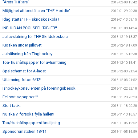
"Årets THF:are"
2019-02-08 15:42
Möjlighet att beställa en "THF-Hoddie"
2019-01-29 20:30
Idag startar THF skridskoskola !
2019-01-13 09:15
INBJUDAN POOLSPEL TJEJER!!
2019-01-08 14:54
Jul avslutning för THF Skridskoskola
2018-12-19 13:37
Kiosken under jullovet
2018-12-18 17:09
Julhälsning från Tinghockey
2018-12-15 15:38
Toa- hushållspapper för avhämtning
2018-12-10 18:41
Spelschemat för A-laget
2018-12-03 21:54
Utlämning foton 6/12!
2018-12-03 21:52
Ishockeykonsulenten på föreningsbesök
2018-11-22 22:18
Fel sort av papper !!!
2018-11-20 20:23
Stort tack!
2018-11-18 20:20
Nu ska vi försöka fylla hallen!
2018-11-13 16:57
Toa/Hushållspappersförsäljning
2018-11-05 19:52
Sponsorsmatchen 18/11
2018-11-05 16:59