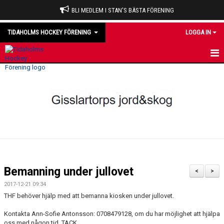
BLI MEDLEM I STAN'S BÄSTA FÖRENING
TIDAHOLMS HOCKEY FÖRENING
LOGGA IN
HEM
NYHETER
VÅRA LAG
OM KLUBBEN
KALENDER
Bemanning under jullovet
<
>
MATCHER
2017-12-21 09:34
THF behöver hjälp med att bemanna kiosken under jullovet.
DOMARE
Kontakta Ann-Sofie Antonsson: 0708479128, om du har möjlighet att hjälpa
oss med någon tid. TACK