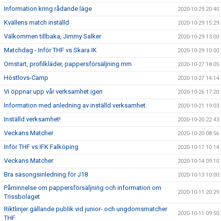
Information kring rådande läge
2020-10-29 20:40
Kvällens match inställd
2020-10-29 15:29
Välkommen tillbaka, Jimmy Salker
2020-10-29 13:00
Matchdag - Inför THF vs Skara IK
2020-10-29 10:00
Omstart, profilkläder, pappersförsäljning mm
2020-10-27 18:05
Höstlovs-Camp
2020-10-27 14:14
Vi öppnar upp vår verksamhet igen
2020-10-26 17:20
Information med anledning av inställd verksamhet.
2020-10-21 19:03
Inställd verksamhet!
2020-10-20 22:43
Veckans Matcher
2020-10-20 08:56
Inför THF vs IFK Falköping
2020-10-17 10:14
Veckans Matcher
2020-10-14 09:10
Bra säsongsinledning för J18
2020-10-13 10:00
Påminnelse om pappersförsäljning och information om
2020-10-11 20:29
Trissbolaget
Riktlinjer gällande publik vid junior- och ungdomsmatcher
2020-10-11 09:50
THF