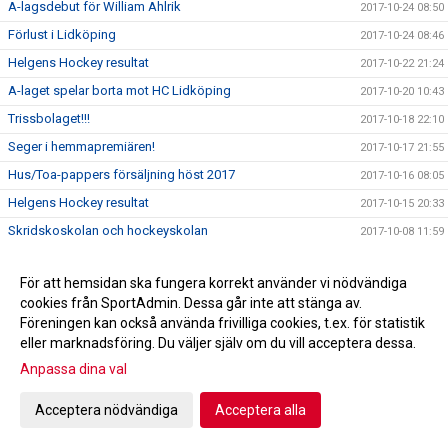
A-lagsdebut för William Ahlrik
2017-10-24 08:50
Förlust i Lidköping
2017-10-24 08:46
Helgens Hockey resultat
2017-10-22 21:24
A-laget spelar borta mot HC Lidköping
2017-10-20 10:43
Trissbolaget!!!
2017-10-18 22:10
Seger i hemmapremiären!
2017-10-17 21:55
Hus/Toa-pappers försäljning höst 2017
2017-10-16 08:05
Helgens Hockey resultat
2017-10-15 20:33
Skridskoskolan och hockeyskolan
2017-10-08 11:59
Kiosktider
2017-09-22 15:43
För att hemsidan ska fungera korrekt använder vi nödvändiga
Bilder kick-off!
2017-09-03 19:58
cookies från SportAdmin. Dessa går inte att stänga av.
Profilkläder
2017-08-24 19:58
Föreningen kan också använda frivilliga cookies, t.ex. för statistik
Utprovning av profilkläder
eller marknadsföring. Du väljer själv om du vill acceptera dessa.
2017-08-08 20:46
Anpassa dina val
Dags igen för Kick-Off!
2017-08-07 21:13
2017-08-07 20:59
Acceptera nödvändiga
Acceptera alla
Det händer i september!
2017-07-25 09:31