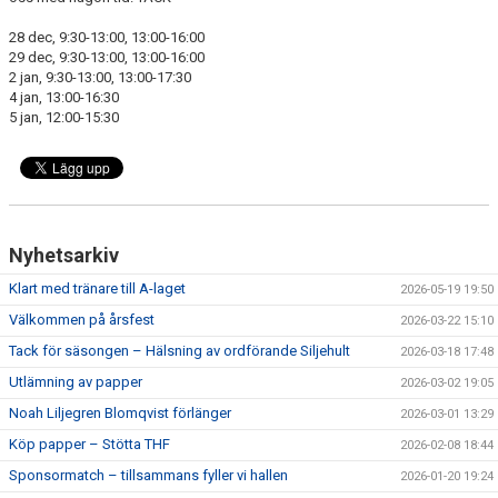
MEDLEM
28 dec, 9:30-13:00, 13:00-16:00
KIOSKEN
29 dec, 9:30-13:00, 13:00-16:00
2 jan, 9:30-13:00, 13:00-17:30
4 jan, 13:00-16:30
THF UNGDOMSPOLICY - RÖDA TRÅD
5 jan, 12:00-15:30
PROFILKLÄDER
BILDGALLERI
TRISSBOLAGET
Nyhetsarkiv
Klart med tränare till A-laget
2026-05-19 19:50
DOKUMENT
Välkommen på årsfest
2026-03-22 15:10
ALLMÄNHETENS ÅKNING
Tack för säsongen – Hälsning av ordförande Siljehult
2026-03-18 17:48
Utlämning av papper
2026-03-02 19:05
FÖRSÄKRING
Noah Liljegren Blomqvist förlänger
2026-03-01 13:29
Köp papper – Stötta THF
2026-02-08 18:44
Sponsormatch – tillsammans fyller vi hallen
2026-01-20 19:24