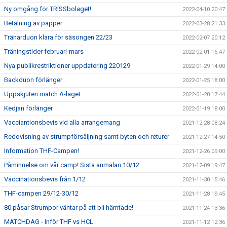
Ny omgång för TRISSbolaget!
2022-04-10 20:47
Betalning av papper
2022-03-28 21:33
Tränarduon klara för säsongen 22/23
2022-02-07 20:12
Träningstider februari-mars
2022-02-01 15:47
Nya publikrestriktioner uppdatering 220129
2022-01-29 14:00
Backduon förlänger
2022-01-25 18:00
Uppskjuten match A-laget
2022-01-20 17:44
Kedjan förlänger
2022-01-19 18:00
Vacciantionsbevis vid alla arrangemang
2021-12-28 08:24
Redovisning av strumpförsäljning samt byten och returer
2021-12-27 14:50
Information THF-Campen!
2021-12-26 09:00
Påminnelse om vår camp! Sista anmälan 10/12
2021-12-09 19:47
Vaccinationsbevis från 1/12
2021-11-30 15:46
THF-campen 29/12-30/12
2021-11-28 19:45
80 påsar Strumpor väntar på att bli hämtade!
2021-11-24 13:36
MATCHDAG - Inför THF vs HCL
2021-11-12 12:36