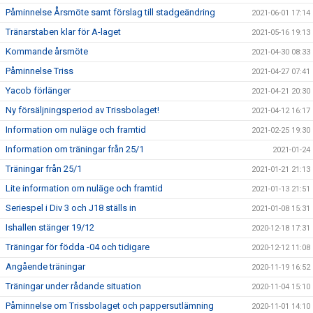
Påminnelse Årsmöte samt förslag till stadgeändring
2021-06-01 17:14
Tränarstaben klar för A-laget
2021-05-16 19:13
Kommande årsmöte
2021-04-30 08:33
Påminnelse Triss
2021-04-27 07:41
Yacob förlänger
2021-04-21 20:30
Ny försäljningsperiod av Trissbolaget!
2021-04-12 16:17
Information om nuläge och framtid
2021-02-25 19:30
Information om träningar från 25/1
2021-01-24
Träningar från 25/1
2021-01-21 21:13
Lite information om nuläge och framtid
2021-01-13 21:51
Seriespel i Div 3 och J18 ställs in
2021-01-08 15:31
Ishallen stänger 19/12
2020-12-18 17:31
Träningar för födda -04 och tidigare
2020-12-12 11:08
Angående träningar
2020-11-19 16:52
Träningar under rådande situation
2020-11-04 15:10
Påminnelse om Trissbolaget och pappersutlämning
2020-11-01 14:10