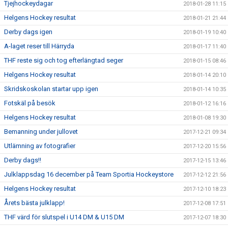
Tjejhockeydagar
2018-01-28 11:15
Helgens Hockey resultat
2018-01-21 21:44
Derby dags igen
2018-01-19 10:40
A-laget reser till Härryda
2018-01-17 11:40
THF reste sig och tog efterlängtad seger
2018-01-15 08:46
Helgens Hockey resultat
2018-01-14 20:10
Skridskoskolan startar upp igen
2018-01-14 10:35
Fotskäl på besök
2018-01-12 16:16
Helgens Hockey resultat
2018-01-08 19:30
Bemanning under jullovet
2017-12-21 09:34
Utlämning av fotografier
2017-12-20 15:56
Derby dags!!
2017-12-15 13:46
Julklappsdag 16 december på Team Sportia Hockeystore
2017-12-12 21:56
Helgens Hockey resultat
2017-12-10 18:23
Årets bästa julklapp!
2017-12-08 17:51
THF värd för slutspel i U14 DM & U15 DM
2017-12-07 18:30