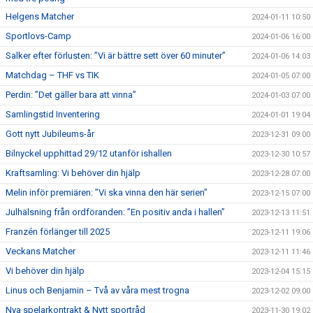
Helgens Matcher
2024-01-11 10:50
Sportlovs-Camp
2024-01-06 16:00
Salker efter förlusten: ”Vi är bättre sett över 60 minuter”
2024-01-06 14:03
Matchdag – THF vs TIK
2024-01-05 07:00
Perdin: ”Det gäller bara att vinna”
2024-01-03 07:00
Samlingstid Inventering
2024-01-01 19:04
Gott nytt Jubileums-år
2023-12-31 09:00
Bilnyckel upphittad 29/12 utanför ishallen
2023-12-30 10:57
Kraftsamling: Vi behöver din hjälp
2023-12-28 07:00
Melin inför premiären: ”Vi ska vinna den här serien”
2023-12-15 07:00
Julhälsning från ordföranden: ”En positiv anda i hallen”
2023-12-13 11:51
Franzén förlänger till 2025
2023-12-11 19:06
Veckans Matcher
2023-12-11 11:46
Vi behöver din hjälp
2023-12-04 15:15
Linus och Benjamin – Två av våra mest trogna
2023-12-02 09:00
Nya spelarkontrakt & Nytt sportråd
2023-11-30 19:02