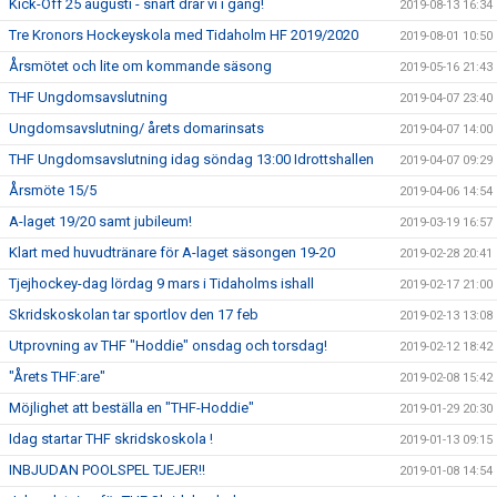
Kick-Off 25 augusti - snart drar vi i gång!
2019-08-13 16:34
Tre Kronors Hockeyskola med Tidaholm HF 2019/2020
2019-08-01 10:50
Årsmötet och lite om kommande säsong
2019-05-16 21:43
THF Ungdomsavslutning
2019-04-07 23:40
Ungdomsavslutning/ årets domarinsats
2019-04-07 14:00
THF Ungdomsavslutning idag söndag 13:00 Idrottshallen
2019-04-07 09:29
Årsmöte 15/5
2019-04-06 14:54
A-laget 19/20 samt jubileum!
2019-03-19 16:57
Klart med huvudtränare för A-laget säsongen 19-20
2019-02-28 20:41
Tjejhockey-dag lördag 9 mars i Tidaholms ishall
2019-02-17 21:00
Skridskoskolan tar sportlov den 17 feb
2019-02-13 13:08
Utprovning av THF "Hoddie" onsdag och torsdag!
2019-02-12 18:42
"Årets THF:are"
2019-02-08 15:42
Möjlighet att beställa en "THF-Hoddie"
2019-01-29 20:30
Idag startar THF skridskoskola !
2019-01-13 09:15
INBJUDAN POOLSPEL TJEJER!!
2019-01-08 14:54