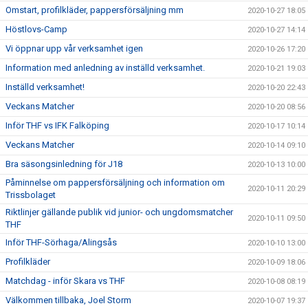
Omstart, profilkläder, pappersförsäljning mm
2020-10-27 18:05
Höstlovs-Camp
2020-10-27 14:14
Vi öppnar upp vår verksamhet igen
2020-10-26 17:20
Information med anledning av inställd verksamhet.
2020-10-21 19:03
Inställd verksamhet!
2020-10-20 22:43
Veckans Matcher
2020-10-20 08:56
Inför THF vs IFK Falköping
2020-10-17 10:14
Veckans Matcher
2020-10-14 09:10
Bra säsongsinledning för J18
2020-10-13 10:00
Påminnelse om pappersförsäljning och information om
2020-10-11 20:29
Trissbolaget
Riktlinjer gällande publik vid junior- och ungdomsmatcher
2020-10-11 09:50
THF
Inför THF-Sörhaga/Alingsås
2020-10-10 13:00
Profilkläder
2020-10-09 18:06
Matchdag - inför Skara vs THF
2020-10-08 08:19
Välkommen tillbaka, Joel Storm
2020-10-07 19:37