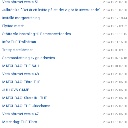
Veckobrevet vecka 51
2024-12-20 07:00
Julkrönika: ”Det är ett kvitto på att det vi gör är utvecklande”
2024-12-19 07:00
Inställd morgonträning
2024-12-17 18:44
Flyttad match
2024-12-17 09:02
Stötta vår insamling till Barncancerfonden
2024-12-16 11:15
Inför THF-Trollhättan
2024-12-11 16:00
Tre spelare lämnar
2024-12-09 09:01
Sammanfattning av grundserien
2024-12-02 14:18
MATCHDAG: THF-SAH
2024-12-01 07:00
Veckobrevet vecka 48
2024-11-29 07:00
MATCHDAG: Tibro-THF
2024-11-28 06:00
JULLOVS-CAMP
2024-11-27 06:00
MATCHDAG: Skara IK - THF
2024-11-26 06:00
MATCHDAG: THF-Ulricehamn
2024-11-22 07:00
Veckobrevet vecka 47
2024-11-22 06:00
Matchdag: THF-Tibro
2024-11-15 07:00