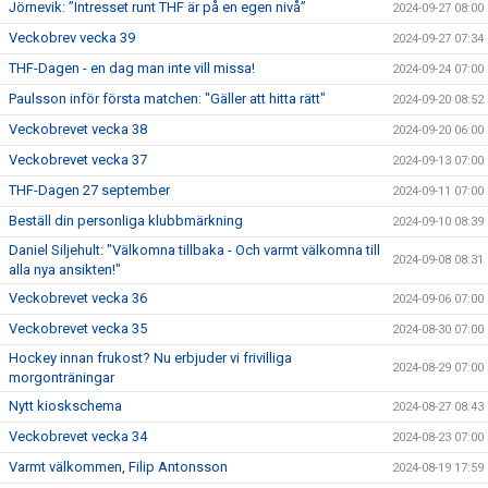
Jörnevik: ”Intresset runt THF är på en egen nivå”
2024-09-27 08:00
Veckobrev vecka 39
2024-09-27 07:34
THF-Dagen - en dag man inte vill missa!
2024-09-24 07:00
Paulsson inför första matchen: "Gäller att hitta rätt"
2024-09-20 08:52
Veckobrevet vecka 38
2024-09-20 06:00
Veckobrevet vecka 37
2024-09-13 07:00
THF-Dagen 27 september
2024-09-11 07:00
Beställ din personliga klubbmärkning
2024-09-10 08:39
Daniel Siljehult: "Välkomna tillbaka - Och varmt välkomna till
2024-09-08 08:31
alla nya ansikten!"
Veckobrevet vecka 36
2024-09-06 07:00
Veckobrevet vecka 35
2024-08-30 07:00
Hockey innan frukost? Nu erbjuder vi frivilliga
2024-08-29 07:00
morgonträningar
Nytt kioskschema
2024-08-27 08:43
Veckobrevet vecka 34
2024-08-23 07:00
Varmt välkommen, Filip Antonsson
2024-08-19 17:59