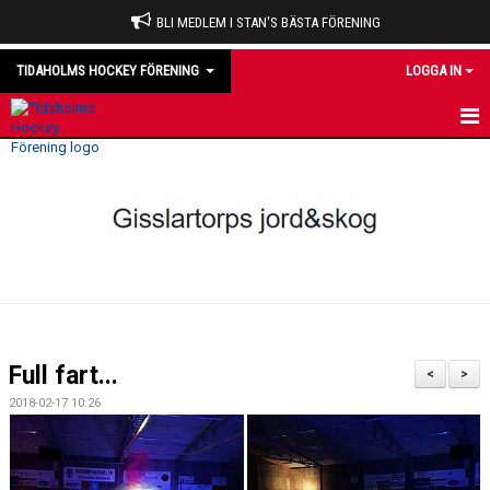
BLI MEDLEM I STAN'S BÄSTA FÖRENING
TIDAHOLMS HOCKEY FÖRENING
LOGGA IN
HEM
NYHETER
VÅRA LAG
OM KLUBBEN
KALENDER
Full fart...
<
>
MATCHER
2018-02-17 10:26
DOMARE