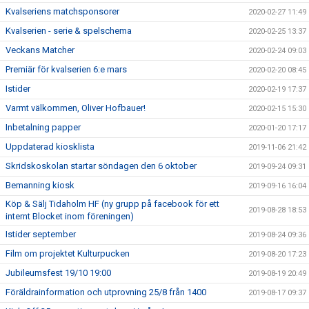
Kvalseriens matchsponsorer
2020-02-27 11:49
Kvalserien - serie & spelschema
2020-02-25 13:37
Veckans Matcher
2020-02-24 09:03
Premiär för kvalserien 6:e mars
2020-02-20 08:45
Istider
2020-02-19 17:37
Varmt välkommen, Oliver Hofbauer!
2020-02-15 15:30
Inbetalning papper
2020-01-20 17:17
Uppdaterad kiosklista
2019-11-06 21:42
Skridskoskolan startar söndagen den 6 oktober
2019-09-24 09:31
Bemanning kiosk
2019-09-16 16:04
Köp & Sälj Tidaholm HF (ny grupp på facebook för ett
2019-08-28 18:53
internt Blocket inom föreningen)
Istider september
2019-08-24 09:36
Film om projektet Kulturpucken
2019-08-20 17:23
Jubileumsfest 19/10 19:00
2019-08-19 20:49
Föräldrainformation och utprovning 25/8 från 1400
2019-08-17 09:37