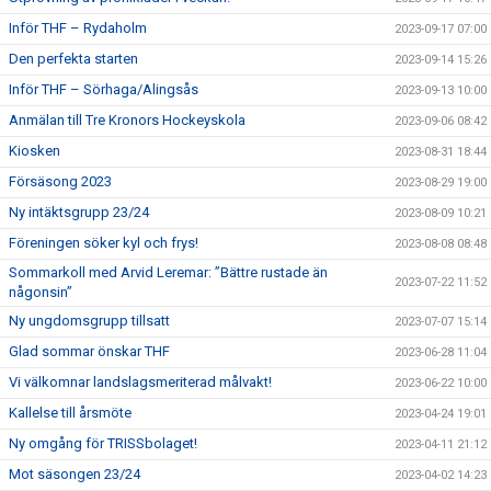
Inför THF – Rydaholm
2023-09-17 07:00
Den perfekta starten
2023-09-14 15:26
Inför THF – Sörhaga/Alingsås
2023-09-13 10:00
Anmälan till Tre Kronors Hockeyskola
2023-09-06 08:42
Kiosken
2023-08-31 18:44
Försäsong 2023
2023-08-29 19:00
Ny intäktsgrupp 23/24
2023-08-09 10:21
Föreningen söker kyl och frys!
2023-08-08 08:48
Sommarkoll med Arvid Leremar: ”Bättre rustade än
2023-07-22 11:52
någonsin”
Ny ungdomsgrupp tillsatt
2023-07-07 15:14
Glad sommar önskar THF
2023-06-28 11:04
Vi välkomnar landslagsmeriterad målvakt!
2023-06-22 10:00
Kallelse till årsmöte
2023-04-24 19:01
Ny omgång för TRISSbolaget!
2023-04-11 21:12
Mot säsongen 23/24
2023-04-02 14:23