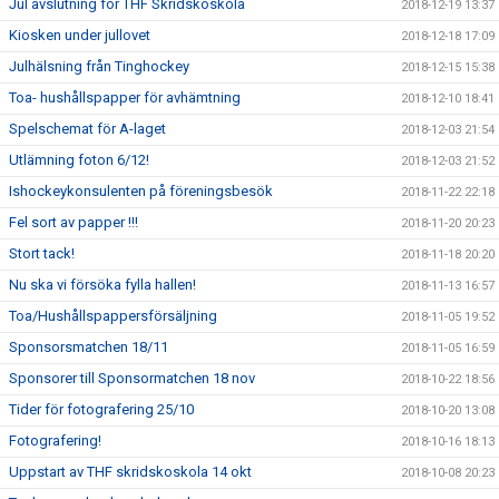
Jul avslutning för THF Skridskoskola
2018-12-19 13:37
Kiosken under jullovet
2018-12-18 17:09
Julhälsning från Tinghockey
2018-12-15 15:38
Toa- hushållspapper för avhämtning
2018-12-10 18:41
Spelschemat för A-laget
2018-12-03 21:54
Utlämning foton 6/12!
2018-12-03 21:52
Ishockeykonsulenten på föreningsbesök
2018-11-22 22:18
Fel sort av papper !!!
2018-11-20 20:23
Stort tack!
2018-11-18 20:20
Nu ska vi försöka fylla hallen!
2018-11-13 16:57
Toa/Hushållspappersförsäljning
2018-11-05 19:52
Sponsorsmatchen 18/11
2018-11-05 16:59
Sponsorer till Sponsormatchen 18 nov
2018-10-22 18:56
Tider för fotografering 25/10
2018-10-20 13:08
Fotografering!
2018-10-16 18:13
Uppstart av THF skridskoskola 14 okt
2018-10-08 20:23