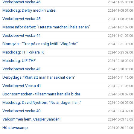
Veckobrevet vecka 46
2024-11-15 06:00
Matchdag: Derby med Fri Entré
2024-11-08 07:00
Veckobrevet vecka 45
2024-11-08 06:00
Masse inför derbyt: "Hetaste matchen i hela serien"
2024-11-07 07:00
Veckobrevet vecka 44
2024-11-01 07:00
Blomqvist: "Tror på en rolig kväll i Vårgårda"
2024-10-31 08:00
Matchdag: THF-Skara IK
2024-10-25 09:00
Matchdag: UIF-THF
2024-10-18 09:04
Veckobrevet vecka 42
2024-10-18 06:00
Derbydags: ”Klart att man har saknat dem"
2024-10-11 10:00
Veckobrevet Vecka 41
2024-10-11 06:00
Sponsormatchen - tillsammans kan alla bidra
2024-10-08 07:00
Matchdag: David Nyström: ”Nu är dagen här..."
2024-10-06 07:00
Veckobrevet vecka 40
2024-10-04 07:00
Välkommen hem, Casper Sandén!
2024-10-03 18:05
Höstlovscamp
2024-09-30 19:00