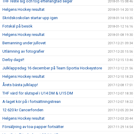
THF reste sig och tog efterlängtad seger
2018-01-15 08:46
Helgens Hockey resultat
2018-01-14 20:10
Skridskoskolan startar upp igen
2018-01-14 10:35
Fotskäl på besök
2018-01-12 16:16
Helgens Hockey resultat
2018-01-08 19:30
Bemanning under jullovet
2017-12-21 09:34
Utlämning av fotografier
2017-12-20 15:56
Derby dags!!
2017-12-15 13:46
Julklappsdag 16 december på Team Sportia Hockeystore
2017-12-12 21:56
Helgens Hockey resultat
2017-12-10 18:23
Årets bästa julklapp!
2017-12-08 17:51
THF värd för slutspel i U14 DM & U15 DM
2017-12-07 18:30
A-laget kör på i fortsättningstrean
2017-12-07 18:22
12 620 kr Cancerfonden
2017-12-05 20:34
Helgens Hockey resultat
2017-12-03 20:44
Försäljning av toa-papper fortsätter
2017-11-29 14:54