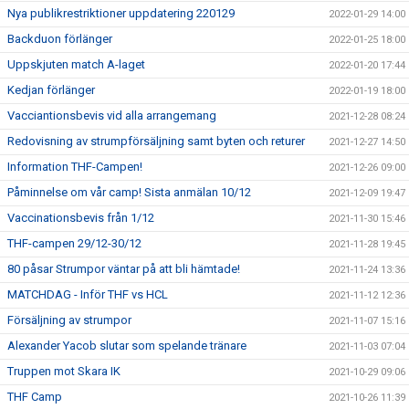
Nya publikrestriktioner uppdatering 220129
2022-01-29 14:00
Backduon förlänger
2022-01-25 18:00
Uppskjuten match A-laget
2022-01-20 17:44
Kedjan förlänger
2022-01-19 18:00
Vacciantionsbevis vid alla arrangemang
2021-12-28 08:24
Redovisning av strumpförsäljning samt byten och returer
2021-12-27 14:50
Information THF-Campen!
2021-12-26 09:00
Påminnelse om vår camp! Sista anmälan 10/12
2021-12-09 19:47
Vaccinationsbevis från 1/12
2021-11-30 15:46
THF-campen 29/12-30/12
2021-11-28 19:45
80 påsar Strumpor väntar på att bli hämtade!
2021-11-24 13:36
MATCHDAG - Inför THF vs HCL
2021-11-12 12:36
Försäljning av strumpor
2021-11-07 15:16
Alexander Yacob slutar som spelande tränare
2021-11-03 07:04
Truppen mot Skara IK
2021-10-29 09:06
THF Camp
2021-10-26 11:39