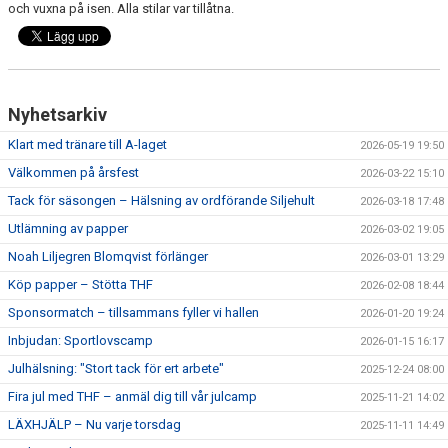
och vuxna på isen. Alla stilar var tillåtna.
Nyhetsarkiv
Klart med tränare till A-laget
2026-05-19 19:50
Välkommen på årsfest
2026-03-22 15:10
Tack för säsongen – Hälsning av ordförande Siljehult
2026-03-18 17:48
Utlämning av papper
2026-03-02 19:05
Noah Liljegren Blomqvist förlänger
2026-03-01 13:29
Köp papper – Stötta THF
2026-02-08 18:44
Sponsormatch – tillsammans fyller vi hallen
2026-01-20 19:24
Inbjudan: Sportlovscamp
2026-01-15 16:17
Julhälsning: "Stort tack för ert arbete"
2025-12-24 08:00
Fira jul med THF – anmäl dig till vår julcamp
2025-11-21 14:02
LÄXHJÄLP – Nu varje torsdag
2025-11-11 14:49