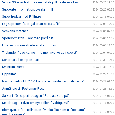
Vi firar 30 år av historia - Anmäl dig till Festernas Fest
2024-02-22 11:10
Supporterinformation: Lysekil–THF
2024-02-20 06:55
Superfredag med Fri Entré
2024-02-16 07:00
Lagkaptenen: "Det gäller att spela tufft"
2024-02-09 17:30
Veckans Matcher
2024-02-05 07:00
Sponsormatch – Var med på tåget
2024-02-03 14:35
Information om skadeläget i truppen
2024-02-01 12:00
Thelander: ”Jag känner mig mer involverad i spelet”
2024-02-01 07:00
Schemat till campen klart
2024-01-31 19:50
Kvantum-Racet
2024-01-30 10:19
Upphittat
2024-01-27 13:38
Nyström inför UHC: ”Vi kan gå rent resten av matcherna”
2024-01-26 07:00
Anmäl dig till Festernas Fest
2024-01-25 16:30
Salker inför superfredagen: ”Bara att köra på"
2024-01-19 07:00
Matchdag – Edvin om nya rollen: ”Väldigt kul”
2024-01-16 07:00
Blomqvist inför Trollhättan: ”Vi ska åka hem till `schlätta´
2024-01-13 08:00
med tre poäng”