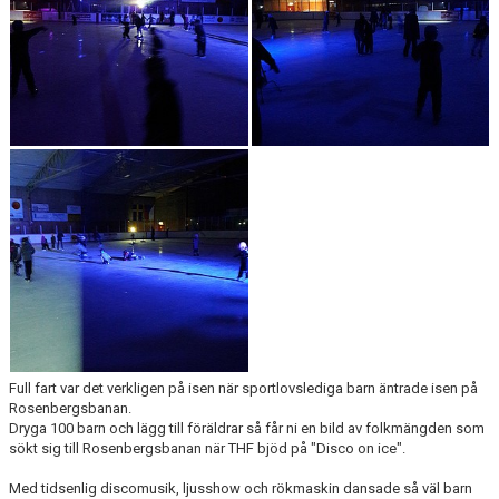
MEDLEM
KIOSKEN
THF UNGDOMSPOLICY - RÖDA TRÅD
PROFILKLÄDER
BILDGALLERI
TRISSBOLAGET
DOKUMENT
ALLMÄNHETENS ÅKNING
Full fart var det verkligen på isen när sportlovslediga barn äntrade isen på
FÖRSÄKRING
Rosenbergsbanan.
Dryga 100 barn och lägg till föräldrar så får ni en bild av folkmängden som
sökt sig till Rosenbergsbanan när THF bjöd på "Disco on ice".
Med tidsenlig discomusik, ljusshow och rökmaskin dansade så väl barn