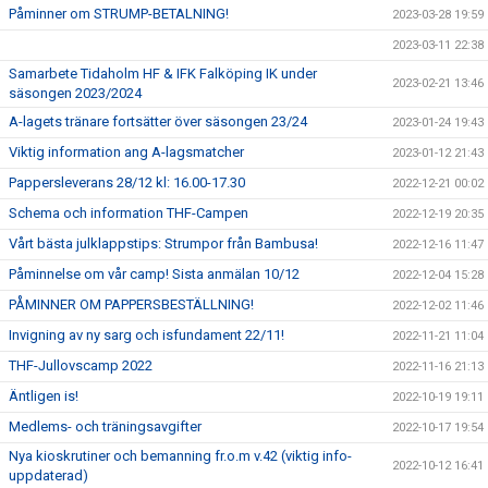
Påminner om STRUMP-BETALNING!
2023-03-28 19:59
2023-03-11 22:38
Samarbete Tidaholm HF & IFK Falköping IK under
2023-02-21 13:46
säsongen 2023/2024
A-lagets tränare fortsätter över säsongen 23/24
2023-01-24 19:43
Viktig information ang A-lagsmatcher
2023-01-12 21:43
Pappersleverans 28/12 kl: 16.00-17.30
2022-12-21 00:02
Schema och information THF-Campen
2022-12-19 20:35
Vårt bästa julklappstips: Strumpor från Bambusa!
2022-12-16 11:47
Påminnelse om vår camp! Sista anmälan 10/12
2022-12-04 15:28
PÅMINNER OM PAPPERSBESTÄLLNING!
2022-12-02 11:46
Invigning av ny sarg och isfundament 22/11!
2022-11-21 11:04
THF-Jullovscamp 2022
2022-11-16 21:13
Äntligen is!
2022-10-19 19:11
Medlems- och träningsavgifter
2022-10-17 19:54
Nya kioskrutiner och bemanning fr.o.m v.42 (viktig info-
2022-10-12 16:41
uppdaterad)