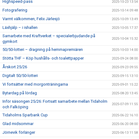
Highspeed-pass
2025-10-23 13:54
Fotografering
2025-10-14 09:48
Varmt välkommen, Felix Järlesjö
2025-10-09 13:49
Läxhjälp – i ishallen
2025-10-05 17:37
Samarbete med Kraftverket – specialerbjudande på
2025-10-04 15:32
gymkort
50/50-lotteri – dragning på hemmapremiären
2025-10-03 14:00
Stötta THF – Köp hushålls- och toalettpapper
2025-09-24 08:00
Årskort 25/26
2025-09-23 09:55
Digitalt 50/50-lotteri
2025-09-15 13:10
Vi fortsätter med morgonträningarna
2025-09-01 15:22
Bytardag på lördag
2025-08-20 13:45
Inför säsongen 25/26: Fortsatt samarbete mellan Tidaholm
2025-07-09 11:55
och Falköping
Tidaholms Sparbank Cup
2025-06-22 16:10
Glad midsommar
2025-06-20 08:00
Jörnevik förlänger
2025-06-13 11:58