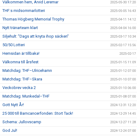
Välkommen hem, Arvid Leremar
2025-05-30 17:20
THF:s midsommarlotteri
2025-05-05 16:43
Thomas Högberg Memorial Trophy
2025-04-11 14:12
Nytt tränarteam klart
2025-04-04 16:00
Siljehult: ”Dags att knyta ihop säcken”
2025-03-17 10:34
50/50 Lotteri
2025-02-17 15:56
Hemsidan är tillbaka!
2025-02-17
Välkomna till årsfest
2025-01-15 11:09
Matchdag: THF–Ulricehamn
2025-01-12 07:00
Matchdag: THF–Skara
2025-01-10 07:00
Veckobrev vecka 2
2025-01-10 06:00
Matchdag: Munkedal–THF
2025-01-08 07:00
Gott Nytt År!
2024-12-31 12:20
25 000 till Barncancerfonden: Stort Tack!
2024-12-29 14:45
Schema: Jullovscamp
2024-12-27 11:28
God Jul!
2024-12-24 07:00