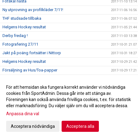
Fotskäl nästa
2017-11-10 13:14
Ny utprovning av profilkläder 7/11!
2017-11-06 16:56
THF studsade tillbaka
2017-11-06 07:52
Helgens Hockey resultat
2017-11-05 21:44
Derby fredag !
2017-11-03 13:38
Fotografering 27/11
2017-10-31 21:07
Jakt på poäng fortsätter i Nittorp
2017-10-31 18:27
Helgens Hockey resultat
2017-10-29 21:42
Försäljning av Hus/Toa-papper
2017-10-29 17:21
Uddamålsförlust mot Skara IK
2017-10-28 09:39
För att hemsidan ska fungera korrekt använder vi nödvändiga
Tidaholmstrio på klassisk hockeymark
2017-10-27 16:27
cookies från SportAdmin. Dessa går inte att stänga av.
THF tar emot Skara IK ikväll
2017-10-27 15:07
Föreningen kan också använda frivilliga cookies, t.ex. för statistik
A-lagsdebut för William Ahlrik
2017-10-24 08:50
eller marknadsföring. Du väljer själv om du vill acceptera dessa.
Förlust i Lidköping
Anpassa dina val
2017-10-24 08:46
Helgens Hockey resultat
2017-10-22 21:24
Acceptera nödvändiga
Acceptera alla
A-laget spelar borta mot HC Lidköping
2017-10-20 10:43