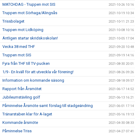
MATCHDAG - Truppen mot SIS
2021-10-26 10:16
Truppen mot Sörhaga/Alingsås
2021-10-19 10:34
Trissbolaget
2021-10-11 21:23
Truppen mot Lidköping
2021-10-08 10:16
Äntligen startar skridskoskolan!
2021-10-05 17:04
Vecka 38 med THF
2021-09-20 10:48
Truppen mot SIS
2021-09-19 14:16
Fyra från THF till TV-pucken
2021-08-30 20:01
1/9 - En kväll för att utveckla vår förening!
2021-08-26 09:26
Information om kommande säsong
2021-08-18 09:57
Rapport från Årsmötet
2021-06-17 14:52
Jubileumstävling golf
2021-06-13 16:21
Påminnelse Årsmöte samt förslag till stadgeändring
2021-06-01 17:14
Tränarstaben klar för A-laget
2021-05-16 19:13
Kommande årsmöte
2021-04-30 08:33
Påminnelse Triss
2021-04-27 07:41