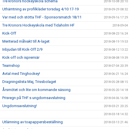
Tre kronors hockeyskola schema
2018-10-08 20:10
Uthämtning av profilkläder torsdag 4/10 17-19
2018-09-29 08:32
Var med och stötta THF - Sponsorsmatch 18/11
2018-09-16 17:29
Tre Kronors Hockeyskola med Tidaholm HF
2018-09-04
Kick-Off
2018-08-23 16:24
Meriterad målvakt till A-laget
2018-08-19 19:53
Inbjudan till Kick-Off 2/9
2018-08-12 13:22
Kick-off och ispremiär
2018-08-08 19:39
Teamshop
2018-07-04 20:39
Avtal med Tinghockey!
2018-06-21 16:24
Dragningslista Maj, Trissbolaget
2018-05-28 08:15
Årsmötet och lite om kommande säsong
2018-05-20 14:18
Prisregn på THF:s ungdomsavslutning
2018-04-06 16:08
Ungdomsavslutning!
2018-03-21 20:25
2018-03-18 14:32
Utlämning av toapappersbeställning
2018-03-13 21:46