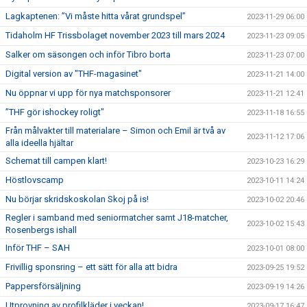
Lagkaptenen: ”Vi måste hitta vårat grundspel”
2023-11-29 06:00
Tidaholm HF Trissbolaget november 2023 till mars 2024
2023-11-23 09:05
Salker om säsongen och inför Tibro borta
2023-11-23 07:00
Digital version av "THF-magasinet"
2023-11-21 14:00
Nu öppnar vi upp för nya matchsponsorer
2023-11-21 12:41
”THF gör ishockey roligt"
2023-11-18 16:55
Från målvakter till materialare – Simon och Emil är två av
2023-11-12 17:06
alla ideella hjältar
Schemat till campen klart!
2023-10-23 16:29
Höstlovscamp
2023-10-11 14:24
Nu börjar skridskoskolan Skoj på is!
2023-10-02 20:46
Regler i samband med seniormatcher samt J18-matcher,
2023-10-02 15:43
Rosenbergs ishall
Inför THF – SAH
2023-10-01 08:00
Frivillig sponsring – ett sätt för alla att bidra
2023-09-25 19:52
Pappersförsäljning
2023-09-19 14:26
Utprovning av profilkläder i veckan!
2023-09-17 16:47