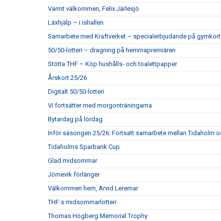
Varmt välkommen, Felix Järlesjö
Läxhjälp – i ishallen
Samarbete med Kraftverket – specialerbjudande på gymkort
50/50-lotteri – dragning på hemmapremiären
Stötta THF – Köp hushålls- och toalettpapper
Årskort 25/26
Digitalt 50/50-lotteri
Vi fortsätter med morgonträningarna
Bytardag på lördag
Inför säsongen 25/26: Fortsatt samarbete mellan Tidaholm 
Tidaholms Sparbank Cup
Glad midsommar
Jörnevik förlänger
Välkommen hem, Arvid Leremar
THF:s midsommarlotteri
Thomas Högberg Memorial Trophy