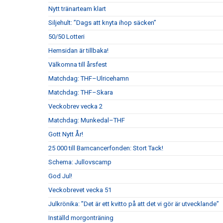
Nytt tränarteam klart
Siljehult: ”Dags att knyta ihop säcken”
50/50 Lotteri
Hemsidan är tillbaka!
Välkomna till årsfest
Matchdag: THF–Ulricehamn
Matchdag: THF–Skara
Veckobrev vecka 2
Matchdag: Munkedal–THF
Gott Nytt År!
25 000 till Barncancerfonden: Stort Tack!
Schema: Jullovscamp
God Jul!
Veckobrevet vecka 51
Julkrönika: ”Det är ett kvitto på att det vi gör är utvecklande”
Inställd morgonträning