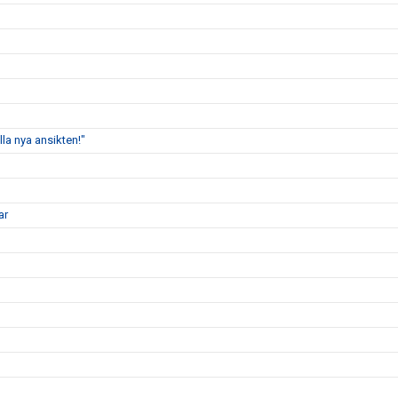
lla nya ansikten!"
ar