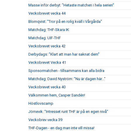
Masse inför derbyt: "Hetaste matchen i hela serien"
Veckobrevet vecka 44
Blomqvist: "Tror på en rolig kväll i Vårgårda"
Matchdag: THF-Skara IK
Matchdag: UIF-THF
Veckobrevet vecka 42
Derbydags: ”Klart att man har saknat dem"
Veckobrevet Vecka 41
Sponsormatchen - tillsammans kan alla bidra
Matchdag: David Nyström: ”Nu är dagen här..."
Veckobrevet vecka 40
Välkommen hem, Casper Sandén!
Höstlovscamp
Jörnevik: ”Intresset runt THF är på en egen nivå”
Veckobrev vecka 39
THF-Dagen - en dag man inte vill missa!