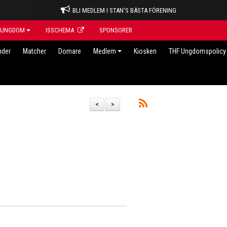
BLI MEDLEM I STAN'S BÄSTA FÖRENING
UNGDOM
ISSCHEMA
SPONSORER
nder
Matcher
Domare
Medlem
Kiosken
THF Ungdomspolicy 
<
>