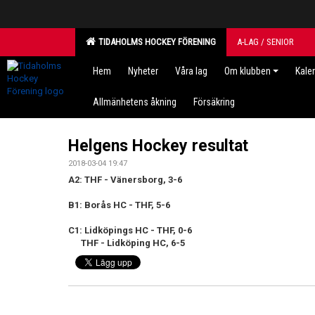
TIDAHOLMS HOCKEY FÖRENING
A-LAG / SENIOR
Hem
Nyheter
Våra lag
Om klubben
Kale
Allmänhetens åkning
Försäkring
Helgens Hockey resultat
2018-03-04 19:47
A2: THF - Vänersborg, 3-6
B1: Borås HC - THF, 5-6
C1: Lidköpings HC - THF, 0-6
THF - Lidköping HC, 6-5