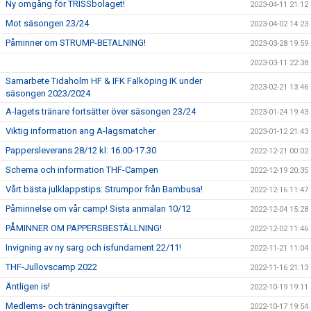
Ny omgång för TRISSbolaget!
2023-04-11 21:12
Mot säsongen 23/24
2023-04-02 14:23
Påminner om STRUMP-BETALNING!
2023-03-28 19:59
2023-03-11 22:38
Samarbete Tidaholm HF & IFK Falköping IK under
2023-02-21 13:46
säsongen 2023/2024
A-lagets tränare fortsätter över säsongen 23/24
2023-01-24 19:43
Viktig information ang A-lagsmatcher
2023-01-12 21:43
Pappersleverans 28/12 kl: 16.00-17.30
2022-12-21 00:02
Schema och information THF-Campen
2022-12-19 20:35
Vårt bästa julklappstips: Strumpor från Bambusa!
2022-12-16 11:47
Påminnelse om vår camp! Sista anmälan 10/12
2022-12-04 15:28
PÅMINNER OM PAPPERSBESTÄLLNING!
2022-12-02 11:46
Invigning av ny sarg och isfundament 22/11!
2022-11-21 11:04
THF-Jullovscamp 2022
2022-11-16 21:13
Äntligen is!
2022-10-19 19:11
Medlems- och träningsavgifter
2022-10-17 19:54