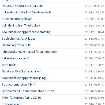
INBJUDAN POOLSPEL TJEJER!!
2019-01-08 14:54
Jul avslutning för THF Skridskoskola
2018-12-19 13:37
Kiosken under jullovet
2018-12-18 17:09
Julhälsning från Tinghockey
2018-12-15 15:38
Toa- hushållspapper för avhämtning
2018-12-10 18:41
Spelschemat för A-laget
2018-12-03 21:54
Utlämning foton 6/12!
2018-12-03 21:52
Ishockeykonsulenten på föreningsbesök
2018-11-22 22:18
Fel sort av papper !!!
2018-11-20 20:23
Stort tack!
2018-11-18 20:20
Nu ska vi försöka fylla hallen!
2018-11-13 16:57
Toa/Hushållspappersförsäljning
2018-11-05 19:52
Sponsorsmatchen 18/11
2018-11-05 16:59
Sponsorer till Sponsormatchen 18 nov
2018-10-22 18:56
Tider för fotografering 25/10
2018-10-20 13:08
Fotografering!
2018-10-16 18:13