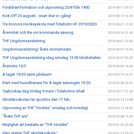
Föräldrainformation och utprovning 25/8 från 1400
2019-08-17 09:37
Kick-Off 25 augusti - snart drar vi i gång!
2019-08-13 16:34
Tre Kronors Hockeyskola med Tidaholm HF 2019/2020
2019-08-01 10:50
Årsmötet och lite om kommande säsong
2019-05-16 21:43
THF Ungdomsavslutning
2019-04-07 23:40
Ungdomsavslutning/ årets domarinsats
2019-04-07 14:00
THF Ungdomsavslutning idag söndag 13:00 Idrottshallen
2019-04-07 09:29
Årsmöte 15/5
2019-04-06 14:54
A-laget 19/20 samt jubileum!
2019-03-19 16:57
Klart med huvudtränare för A-laget säsongen 19-20
2019-02-28 20:41
Tjejhockey-dag lördag 9 mars i Tidaholms ishall
2019-02-17 21:00
Skridskoskolan tar sportlov den 17 feb
2019-02-13 13:08
Utprovning av THF "Hoddie" onsdag och torsdag!
2019-02-12 18:42
"Årets THF:are"
2019-02-08 15:42
Möjlighet att beställa en "THF-Hoddie"
2019-01-29 20:30
Idag startar THF skridskoskola !
2019-01-13 09:15