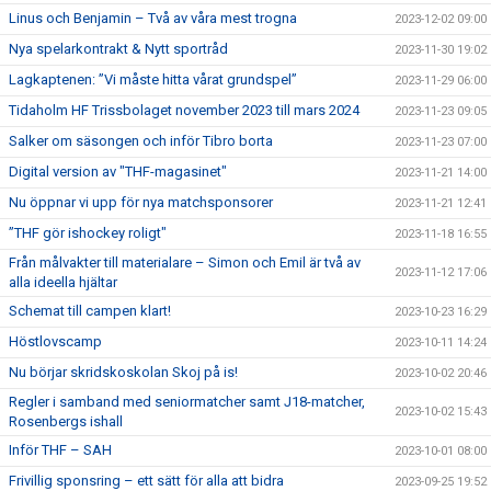
Linus och Benjamin – Två av våra mest trogna
2023-12-02 09:00
Nya spelarkontrakt & Nytt sportråd
2023-11-30 19:02
Lagkaptenen: ”Vi måste hitta vårat grundspel”
2023-11-29 06:00
Tidaholm HF Trissbolaget november 2023 till mars 2024
2023-11-23 09:05
Salker om säsongen och inför Tibro borta
2023-11-23 07:00
Digital version av "THF-magasinet"
2023-11-21 14:00
Nu öppnar vi upp för nya matchsponsorer
2023-11-21 12:41
”THF gör ishockey roligt"
2023-11-18 16:55
Från målvakter till materialare – Simon och Emil är två av
2023-11-12 17:06
alla ideella hjältar
Schemat till campen klart!
2023-10-23 16:29
Höstlovscamp
2023-10-11 14:24
Nu börjar skridskoskolan Skoj på is!
2023-10-02 20:46
Regler i samband med seniormatcher samt J18-matcher,
2023-10-02 15:43
Rosenbergs ishall
Inför THF – SAH
2023-10-01 08:00
Frivillig sponsring – ett sätt för alla att bidra
2023-09-25 19:52