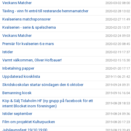
Veckans Matcher
2020-03-02 08:00
Tävling - vinn fri entré till resterande hemmamatcher
2020-02-28 13:02
Kvalseriens matchsponsorer
2020-02-27 11:49
Kvalserien - serie & spelschema
2020-02-25 13:37
Veckans Matcher
2020-02-24 09:03
Premiär för kvalserien 6:e mars
2020-02-20 08:45
Istider
2020-02-19 17:37
Varmt välkommen, Oliver Hofbauer!
2020-02-15 15:30
Inbetalning papper
2020-01-20 17:17
Uppdaterad kiosklista
2019-11-06 21:42
Skridskoskolan startar söndagen den 6 oktober
2019-09-24 09:31
Bemanning kiosk
2019-09-16 16:04
Köp & Sälj Tidaholm HF (ny grupp på facebook för ett
2019-08-28 18:53
internt Blocket inom föreningen)
Istider september
2019-08-24 09:36
Film om projektet Kulturpucken
2019-08-20 17:23
Jubileumsfest 19/10 19:00
2019-08-19 20:49