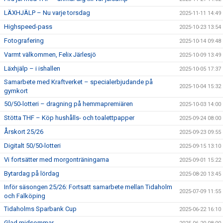
LÄXHJÄLP – Nu varje torsdag
2025-11-11 14:49
Highspeed-pass
2025-10-23 13:54
Fotografering
2025-10-14 09:48
Varmt välkommen, Felix Järlesjö
2025-10-09 13:49
Läxhjälp – i ishallen
2025-10-05 17:37
Samarbete med Kraftverket – specialerbjudande på
2025-10-04 15:32
gymkort
50/50-lotteri – dragning på hemmapremiären
2025-10-03 14:00
Stötta THF – Köp hushålls- och toalettpapper
2025-09-24 08:00
Årskort 25/26
2025-09-23 09:55
Digitalt 50/50-lotteri
2025-09-15 13:10
Vi fortsätter med morgonträningarna
2025-09-01 15:22
Bytardag på lördag
2025-08-20 13:45
Inför säsongen 25/26: Fortsatt samarbete mellan Tidaholm
2025-07-09 11:55
och Falköping
Tidaholms Sparbank Cup
2025-06-22 16:10
Glad midsommar