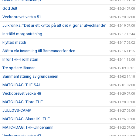
2024-12-27 11:28
God Jul!
2024-12-24 07:00
Veckobrevet vecka 51
2024-12-20 07:00
Julkrönika: ”Det är ett kvitto på att det vi gör är utvecklande”
2024-12-19 07:00
Inställd morgonträning
2024-12-17 18:44
Flyttad match
2024-12-17 09:02
Stötta vår insamling till Barncancerfonden
2024-12-16 11:15
Inför THF-Trollhättan
2024-12-11 16:00
Tre spelare lämnar
2024-12-09 09:01
Sammanfattning av grundserien
2024-12-02 14:18
MATCHDAG: THF-SAH
2024-12-01 07:00
Veckobrevet vecka 48
2024-11-29 07:00
MATCHDAG: Tibro-THF
2024-11-28 06:00
JULLOVS-CAMP
2024-11-27 06:00
MATCHDAG: Skara IK - THF
2024-11-26 06:00
MATCHDAG: THF-Ulricehamn
2024-11-22 07:00
Veckobrevet vecka 47