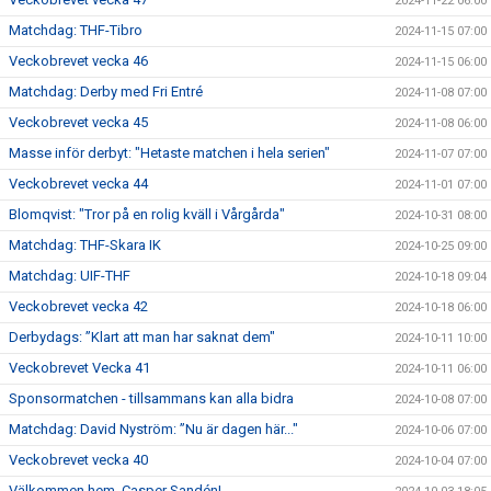
2024-11-22 06:00
Matchdag: THF-Tibro
2024-11-15 07:00
Veckobrevet vecka 46
2024-11-15 06:00
Matchdag: Derby med Fri Entré
2024-11-08 07:00
Veckobrevet vecka 45
2024-11-08 06:00
Masse inför derbyt: "Hetaste matchen i hela serien"
2024-11-07 07:00
Veckobrevet vecka 44
2024-11-01 07:00
Blomqvist: "Tror på en rolig kväll i Vårgårda"
2024-10-31 08:00
Matchdag: THF-Skara IK
2024-10-25 09:00
Matchdag: UIF-THF
2024-10-18 09:04
Veckobrevet vecka 42
2024-10-18 06:00
Derbydags: ”Klart att man har saknat dem"
2024-10-11 10:00
Veckobrevet Vecka 41
2024-10-11 06:00
Sponsormatchen - tillsammans kan alla bidra
2024-10-08 07:00
Matchdag: David Nyström: ”Nu är dagen här..."
2024-10-06 07:00
Veckobrevet vecka 40
2024-10-04 07:00
Välkommen hem, Casper Sandén!