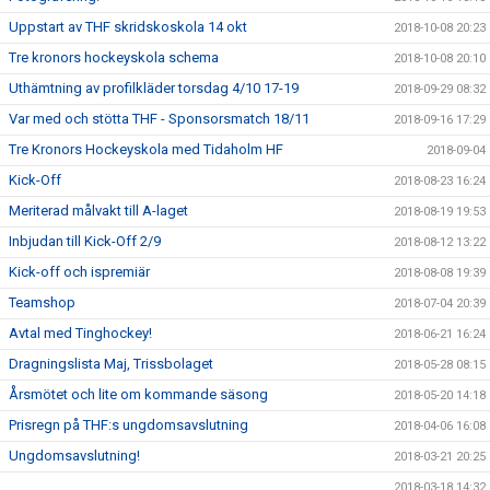
Uppstart av THF skridskoskola 14 okt
2018-10-08 20:23
Tre kronors hockeyskola schema
2018-10-08 20:10
Uthämtning av profilkläder torsdag 4/10 17-19
2018-09-29 08:32
Var med och stötta THF - Sponsorsmatch 18/11
2018-09-16 17:29
Tre Kronors Hockeyskola med Tidaholm HF
2018-09-04
Kick-Off
2018-08-23 16:24
Meriterad målvakt till A-laget
2018-08-19 19:53
Inbjudan till Kick-Off 2/9
2018-08-12 13:22
Kick-off och ispremiär
2018-08-08 19:39
Teamshop
2018-07-04 20:39
Avtal med Tinghockey!
2018-06-21 16:24
Dragningslista Maj, Trissbolaget
2018-05-28 08:15
Årsmötet och lite om kommande säsong
2018-05-20 14:18
Prisregn på THF:s ungdomsavslutning
2018-04-06 16:08
Ungdomsavslutning!
2018-03-21 20:25
2018-03-18 14:32