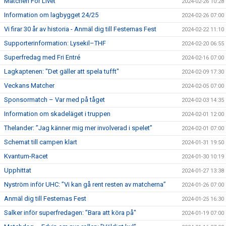
Matchen För Livet
2024-02-26 10:28
Information om lagbygget 24/25
2024-02-26 07:00
Vi firar 30 år av historia - Anmäl dig till Festernas Fest
2024-02-22 11:10
Supporterinformation: Lysekil–THF
2024-02-20 06:55
Superfredag med Fri Entré
2024-02-16 07:00
Lagkaptenen: "Det gäller att spela tufft"
2024-02-09 17:30
Veckans Matcher
2024-02-05 07:00
Sponsormatch – Var med på tåget
2024-02-03 14:35
Information om skadeläget i truppen
2024-02-01 12:00
Thelander: ”Jag känner mig mer involverad i spelet”
2024-02-01 07:00
Schemat till campen klart
2024-01-31 19:50
Kvantum-Racet
2024-01-30 10:19
Upphittat
2024-01-27 13:38
Nyström inför UHC: ”Vi kan gå rent resten av matcherna”
2024-01-26 07:00
Anmäl dig till Festernas Fest
2024-01-25 16:30
Salker inför superfredagen: ”Bara att köra på"
2024-01-19 07:00