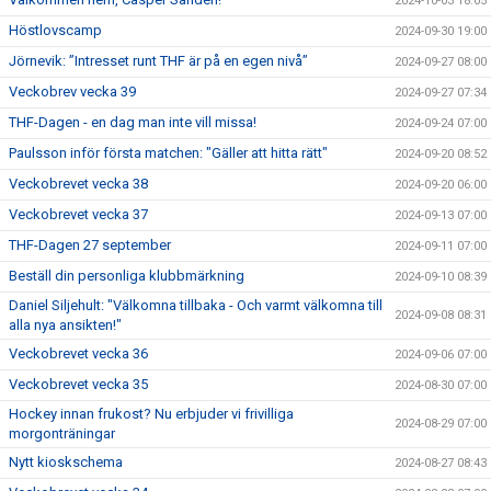
2024-10-03 18:05
Höstlovscamp
2024-09-30 19:00
Jörnevik: ”Intresset runt THF är på en egen nivå”
2024-09-27 08:00
Veckobrev vecka 39
2024-09-27 07:34
THF-Dagen - en dag man inte vill missa!
2024-09-24 07:00
Paulsson inför första matchen: "Gäller att hitta rätt"
2024-09-20 08:52
Veckobrevet vecka 38
2024-09-20 06:00
Veckobrevet vecka 37
2024-09-13 07:00
THF-Dagen 27 september
2024-09-11 07:00
Beställ din personliga klubbmärkning
2024-09-10 08:39
Daniel Siljehult: "Välkomna tillbaka - Och varmt välkomna till
2024-09-08 08:31
alla nya ansikten!"
Veckobrevet vecka 36
2024-09-06 07:00
Veckobrevet vecka 35
2024-08-30 07:00
Hockey innan frukost? Nu erbjuder vi frivilliga
2024-08-29 07:00
morgonträningar
Nytt kioskschema
2024-08-27 08:43