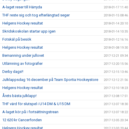
A-laget reser till Härryda
2018-01-17 11:40
THF reste sig och tog efterlängtad seger
2018-01-15 08:46
Helgens Hockey resultat
2018-01-14 20:10
Skridskoskolan startar upp igen
2018-01-14 10:35
Fotskäl på besök
2018-01-12 16:16
Helgens Hockey resultat
2018-01-08 19:30
Bemanning under jullovet
2017-12-21 09:34
Utlämning av fotografier
2017-12-20 15:56
Derby dags!!
2017-12-15 13:46
Julklappsdag 16 december på Team Sportia Hockeystore
2017-12-12 21:56
Helgens Hockey resultat
2017-12-10 18:23
Årets bästa julklapp!
2017-12-08 17:51
THF värd för slutspel i U14 DM & U15 DM
2017-12-07 18:30
A-laget kör på i fortsättningstrean
2017-12-07 18:22
12 620 kr Cancerfonden
2017-12-05 20:34
Helgens Hockey resultat
2017-12-03 20:44