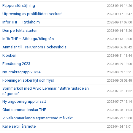
Pappersförsäljning
2023-09-19 14:26
Utprovning av profilkläder i veckan!
2023-09-17 16:47
Inför THF – Rydaholm
2023-09-17 07:00
Den perfekta starten
2023-09-14 15:26
Inför THF – Sörhaga/Alingsås
2023-09-13 10:00
Anmälan till Tre Kronors Hockeyskola
2023-09-06 08:42
Kiosken
2023-08-31 18:44
Försäsong 2023
2023-08-29 19:00
Ny intäktsgrupp 23/24
2023-08-09 10:21
Föreningen söker kyl och frys!
2023-08-08 08:48
Sommarkoll med Arvid Leremar: ”Bättre rustade än
2023-07-22 11:52
någonsin”
Ny ungdomsgrupp tillsatt
2023-07-07 15:14
Glad sommar önskar THF
2023-06-28 11:04
Vi välkomnar landslagsmeriterad målvakt!
2023-06-22 10:00
Kallelse till årsmöte
2023-04-24 19:01