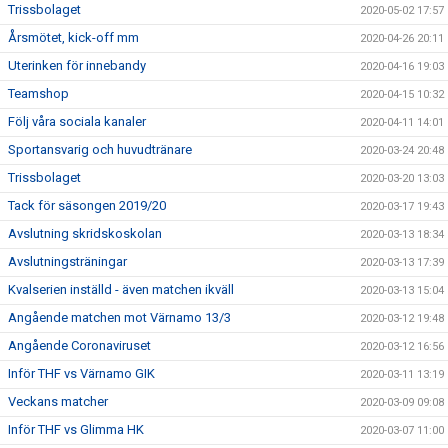
Trissbolaget
2020-05-02 17:57
Årsmötet, kick-off mm
2020-04-26 20:11
Uterinken för innebandy
2020-04-16 19:03
Teamshop
2020-04-15 10:32
Följ våra sociala kanaler
2020-04-11 14:01
Sportansvarig och huvudtränare
2020-03-24 20:48
Trissbolaget
2020-03-20 13:03
Tack för säsongen 2019/20
2020-03-17 19:43
Avslutning skridskoskolan
2020-03-13 18:34
Avslutningsträningar
2020-03-13 17:39
Kvalserien inställd - även matchen ikväll
2020-03-13 15:04
Angående matchen mot Värnamo 13/3
2020-03-12 19:48
Angående Coronaviruset
2020-03-12 16:56
Inför THF vs Värnamo GIK
2020-03-11 13:19
Veckans matcher
2020-03-09 09:08
Inför THF vs Glimma HK
2020-03-07 11:00