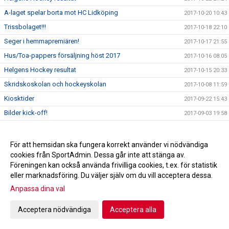
A-laget spelar borta mot HC Lidköping
2017-10-20 10:43
Trissbolaget!!!
2017-10-18 22:10
Seger i hemmapremiären!
2017-10-17 21:55
Hus/Toa-pappers försäljning höst 2017
2017-10-16 08:05
Helgens Hockey resultat
2017-10-15 20:33
Skridskoskolan och hockeyskolan
2017-10-08 11:59
Kiosktider
2017-09-22 15:43
Bilder kick-off!
2017-09-03 19:58
Profilkläder
2017-08-24 19:58
Utprovning av profilkläder
2017-08-08 20:46
För att hemsidan ska fungera korrekt använder vi nödvändiga
cookies från SportAdmin. Dessa går inte att stänga av.
Dags igen för Kick-Off!
2017-08-07 21:13
Föreningen kan också använda frivilliga cookies, t.ex. för statistik
2017-08-07 20:59
eller marknadsföring. Du väljer själv om du vill acceptera dessa.
Det händer i september!
2017-07-25 09:31
Anpassa dina val
Tränare för seniorlaget
2017-06-08 12:00
Acceptera nödvändiga
Acceptera alla
Informationsmöte 30/5 kl 1900!
2017-05-16 14:38
VIDEO: Se det viktiga budskapet till alla idrottsföräldrar
2017-04-25 20:32