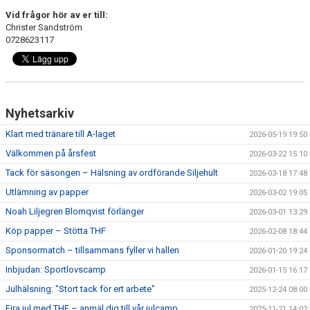
MEDLEM
Vid frågor hör av er till:
Christer Sandström
KIOSKEN
0728623117
THF UNGDOMSPOLICY - RÖDA TRÅD
PROFILKLÄDER
Nyhetsarkiv
BILDGALLERI
Klart med tränare till A-laget
2026-05-19 19:50
TRISSBOLAGET
Välkommen på årsfest
2026-03-22 15:10
Tack för säsongen – Hälsning av ordförande Siljehult
2026-03-18 17:48
DOKUMENT
Utlämning av papper
2026-03-02 19:05
Noah Liljegren Blomqvist förlänger
ALLMÄNHETENS ÅKNING
2026-03-01 13:29
Köp papper – Stötta THF
2026-02-08 18:44
FÖRSÄKRING
Sponsormatch – tillsammans fyller vi hallen
2026-01-20 19:24
Inbjudan: Sportlovscamp
2026-01-15 16:17
Julhälsning: "Stort tack för ert arbete"
2025-12-24 08:00
Fira jul med THF – anmäl dig till vår julcamp
2025-11-21 14:02