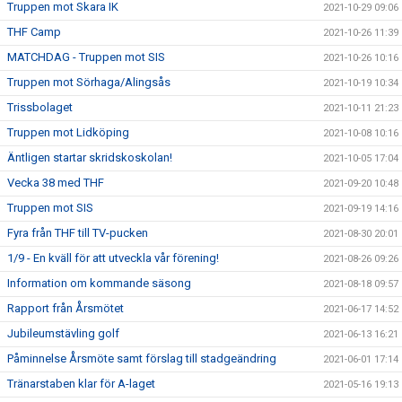
Truppen mot Skara IK
2021-10-29 09:06
THF Camp
2021-10-26 11:39
MATCHDAG - Truppen mot SIS
2021-10-26 10:16
Truppen mot Sörhaga/Alingsås
2021-10-19 10:34
Trissbolaget
2021-10-11 21:23
Truppen mot Lidköping
2021-10-08 10:16
Äntligen startar skridskoskolan!
2021-10-05 17:04
Vecka 38 med THF
2021-09-20 10:48
Truppen mot SIS
2021-09-19 14:16
Fyra från THF till TV-pucken
2021-08-30 20:01
1/9 - En kväll för att utveckla vår förening!
2021-08-26 09:26
Information om kommande säsong
2021-08-18 09:57
Rapport från Årsmötet
2021-06-17 14:52
Jubileumstävling golf
2021-06-13 16:21
Påminnelse Årsmöte samt förslag till stadgeändring
2021-06-01 17:14
Tränarstaben klar för A-laget
2021-05-16 19:13