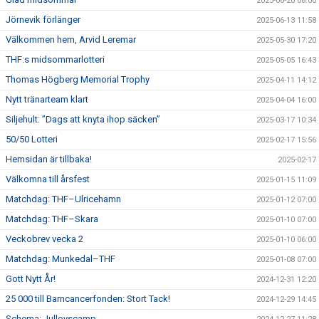
2025-06-20 08:00
Jörnevik förlänger
2025-06-13 11:58
Välkommen hem, Arvid Leremar
2025-05-30 17:20
THF:s midsommarlotteri
2025-05-05 16:43
Thomas Högberg Memorial Trophy
2025-04-11 14:12
Nytt tränarteam klart
2025-04-04 16:00
Siljehult: ”Dags att knyta ihop säcken”
2025-03-17 10:34
50/50 Lotteri
2025-02-17 15:56
Hemsidan är tillbaka!
2025-02-17
Välkomna till årsfest
2025-01-15 11:09
Matchdag: THF–Ulricehamn
2025-01-12 07:00
Matchdag: THF–Skara
2025-01-10 07:00
Veckobrev vecka 2
2025-01-10 06:00
Matchdag: Munkedal–THF
2025-01-08 07:00
Gott Nytt År!
2024-12-31 12:20
25 000 till Barncancerfonden: Stort Tack!
2024-12-29 14:45
Schema: Jullovscamp