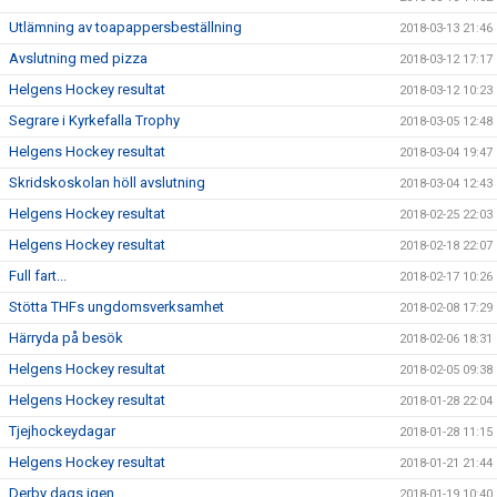
Utlämning av toapappersbeställning
2018-03-13 21:46
Avslutning med pizza
2018-03-12 17:17
Helgens Hockey resultat
2018-03-12 10:23
Segrare i Kyrkefalla Trophy
2018-03-05 12:48
Helgens Hockey resultat
2018-03-04 19:47
Skridskoskolan höll avslutning
2018-03-04 12:43
Helgens Hockey resultat
2018-02-25 22:03
Helgens Hockey resultat
2018-02-18 22:07
Full fart...
2018-02-17 10:26
Stötta THFs ungdomsverksamhet
2018-02-08 17:29
Härryda på besök
2018-02-06 18:31
Helgens Hockey resultat
2018-02-05 09:38
Helgens Hockey resultat
2018-01-28 22:04
Tjejhockeydagar
2018-01-28 11:15
Helgens Hockey resultat
2018-01-21 21:44
Derby dags igen
2018-01-19 10:40