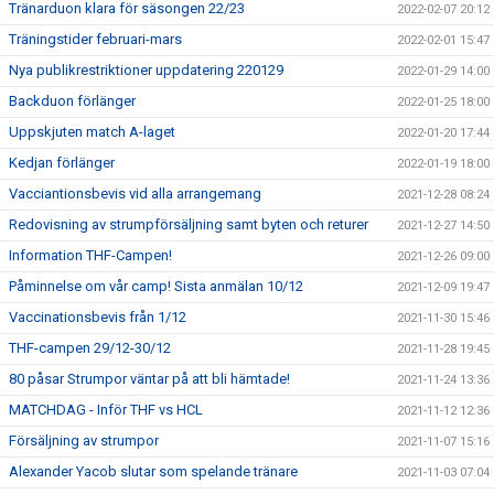
Tränarduon klara för säsongen 22/23
2022-02-07 20:12
Träningstider februari-mars
2022-02-01 15:47
Nya publikrestriktioner uppdatering 220129
2022-01-29 14:00
Backduon förlänger
2022-01-25 18:00
Uppskjuten match A-laget
2022-01-20 17:44
Kedjan förlänger
2022-01-19 18:00
Vacciantionsbevis vid alla arrangemang
2021-12-28 08:24
Redovisning av strumpförsäljning samt byten och returer
2021-12-27 14:50
Information THF-Campen!
2021-12-26 09:00
Påminnelse om vår camp! Sista anmälan 10/12
2021-12-09 19:47
Vaccinationsbevis från 1/12
2021-11-30 15:46
THF-campen 29/12-30/12
2021-11-28 19:45
80 påsar Strumpor väntar på att bli hämtade!
2021-11-24 13:36
MATCHDAG - Inför THF vs HCL
2021-11-12 12:36
Försäljning av strumpor
2021-11-07 15:16
Alexander Yacob slutar som spelande tränare
2021-11-03 07:04