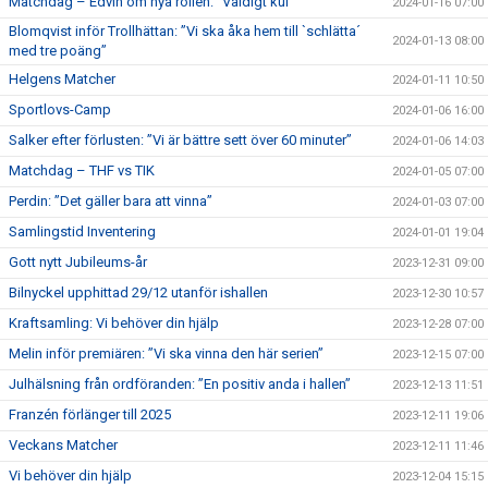
Matchdag – Edvin om nya rollen: ”Väldigt kul”
2024-01-16 07:00
Blomqvist inför Trollhättan: ”Vi ska åka hem till `schlätta´
2024-01-13 08:00
med tre poäng”
Helgens Matcher
2024-01-11 10:50
Sportlovs-Camp
2024-01-06 16:00
Salker efter förlusten: ”Vi är bättre sett över 60 minuter”
2024-01-06 14:03
Matchdag – THF vs TIK
2024-01-05 07:00
Perdin: ”Det gäller bara att vinna”
2024-01-03 07:00
Samlingstid Inventering
2024-01-01 19:04
Gott nytt Jubileums-år
2023-12-31 09:00
Bilnyckel upphittad 29/12 utanför ishallen
2023-12-30 10:57
Kraftsamling: Vi behöver din hjälp
2023-12-28 07:00
Melin inför premiären: ”Vi ska vinna den här serien”
2023-12-15 07:00
Julhälsning från ordföranden: ”En positiv anda i hallen”
2023-12-13 11:51
Franzén förlänger till 2025
2023-12-11 19:06
Veckans Matcher
2023-12-11 11:46
Vi behöver din hjälp
2023-12-04 15:15