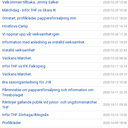
Välkommen tillbaka, Jimmy Salker
2020-10-29 13:00
Matchdag - Inför THF vs Skara IK
2020-10-29 10:00
Omstart, profilkläder, pappersförsäljning mm
2020-10-27 18:05
Höstlovs-Camp
2020-10-27 14:14
Vi öppnar upp vår verksamhet igen
2020-10-26 17:20
Information med anledning av inställd verksamhet.
2020-10-21 19:03
Inställd verksamhet!
2020-10-20 22:43
Veckans Matcher
2020-10-20 08:56
Inför THF vs IFK Falköping
2020-10-17 10:14
Veckans Matcher
2020-10-14 09:10
Bra säsongsinledning för J18
2020-10-13 10:00
Påminnelse om pappersförsäljning och information om
2020-10-11 20:29
Trissbolaget
Riktlinjer gällande publik vid junior- och ungdomsmatcher
2020-10-11 09:50
THF
Inför THF-Sörhaga/Alingsås
2020-10-10 13:00
Profilkläder
2020-10-09 18:06