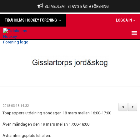
BLI MEDLEM I STAN'S BÄSTA FÖRENING
TIDAHOLMS HOCKEY FÖRENING
LOGGA IN
HEM
NYHETER
VÅRA LAG
OM KLUBBEN
KALENDER
2018-03-18 14:32
<
>
Toapappers utdelning söndagen 18 mars mellan 16:00-17:00
MATCHER
Även måndagen den 19 mars mellan 17:00-18:00
DOMARE
Avhämtningsplats Ishallen.