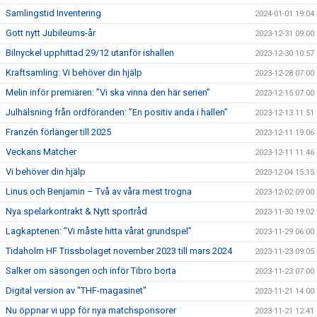
Samlingstid Inventering
2024-01-01 19:04
Gott nytt Jubileums-år
2023-12-31 09:00
Bilnyckel upphittad 29/12 utanför ishallen
2023-12-30 10:57
Kraftsamling: Vi behöver din hjälp
2023-12-28 07:00
Melin inför premiären: ”Vi ska vinna den här serien”
2023-12-15 07:00
Julhälsning från ordföranden: ”En positiv anda i hallen”
2023-12-13 11:51
Franzén förlänger till 2025
2023-12-11 19:06
Veckans Matcher
2023-12-11 11:46
Vi behöver din hjälp
2023-12-04 15:15
Linus och Benjamin – Två av våra mest trogna
2023-12-02 09:00
Nya spelarkontrakt & Nytt sportråd
2023-11-30 19:02
Lagkaptenen: ”Vi måste hitta vårat grundspel”
2023-11-29 06:00
Tidaholm HF Trissbolaget november 2023 till mars 2024
2023-11-23 09:05
Salker om säsongen och inför Tibro borta
2023-11-23 07:00
Digital version av "THF-magasinet"
2023-11-21 14:00
Nu öppnar vi upp för nya matchsponsorer
2023-11-21 12:41