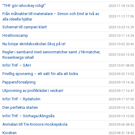
”THF gör ishockey roligt"
2023-11-18 16:55
Från målvakter till materialare – Simon och Emil är två av
2023-11-12 17:06
alla ideella hjältar
Schemat till campen klart!
2023-10-23 16:29
Höstlovscamp
2023-10-11 14:24
Nu börjar skridskoskolan Skoj på is!
2023-10-02 20:46
Regler i samband med seniormatcher samt J18-matcher,
2023-10-02 15:43
Rosenbergs ishall
Inför THF – SAH
2023-10-01 08:00
Frivillig sponsring – ett sätt för alla att bidra
2023-09-25 19:52
Pappersförsäljning
2023-09-19 14:26
Utprovning av profilkläder i veckan!
2023-09-17 16:47
Inför THF – Rydaholm
2023-09-17 07:00
Den perfekta starten
2023-09-14 15:26
Inför THF – Sörhaga/Alingsås
2023-09-13 10:00
Anmälan till Tre Kronors Hockeyskola
2023-09-06 08:42
Kiosken
2023-08-31 18:44