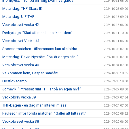
Blomqvist: "Tror på en rolig kväll i Vårgårda"
2024-10-31 08:00
Matchdag: THF-Skara IK
2024-10-25 09:00
Matchdag: UIF-THF
2024-10-18 09:04
Veckobrevet vecka 42
2024-10-18 06:00
Derbydags: ”Klart att man har saknat dem"
2024-10-11 10:00
Veckobrevet Vecka 41
2024-10-11 06:00
Sponsormatchen - tillsammans kan alla bidra
2024-10-08 07:00
Matchdag: David Nyström: ”Nu är dagen här..."
2024-10-06 07:00
Veckobrevet vecka 40
2024-10-04 07:00
Välkommen hem, Casper Sandén!
2024-10-03 18:05
Höstlovscamp
2024-09-30 19:00
Jörnevik: ”Intresset runt THF är på en egen nivå”
2024-09-27 08:00
Veckobrev vecka 39
2024-09-27 07:34
THF-Dagen - en dag man inte vill missa!
2024-09-24 07:00
Paulsson inför första matchen: "Gäller att hitta rätt"
2024-09-20 08:52
Veckobrevet vecka 38
2024-09-20 06:00