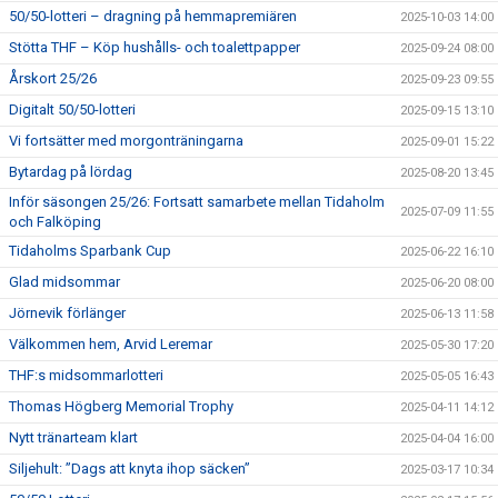
50/50-lotteri – dragning på hemmapremiären
2025-10-03 14:00
Stötta THF – Köp hushålls- och toalettpapper
2025-09-24 08:00
Årskort 25/26
2025-09-23 09:55
Digitalt 50/50-lotteri
2025-09-15 13:10
Vi fortsätter med morgonträningarna
2025-09-01 15:22
Bytardag på lördag
2025-08-20 13:45
Inför säsongen 25/26: Fortsatt samarbete mellan Tidaholm
2025-07-09 11:55
och Falköping
Tidaholms Sparbank Cup
2025-06-22 16:10
Glad midsommar
2025-06-20 08:00
Jörnevik förlänger
2025-06-13 11:58
Välkommen hem, Arvid Leremar
2025-05-30 17:20
THF:s midsommarlotteri
2025-05-05 16:43
Thomas Högberg Memorial Trophy
2025-04-11 14:12
Nytt tränarteam klart
2025-04-04 16:00
Siljehult: ”Dags att knyta ihop säcken”
2025-03-17 10:34