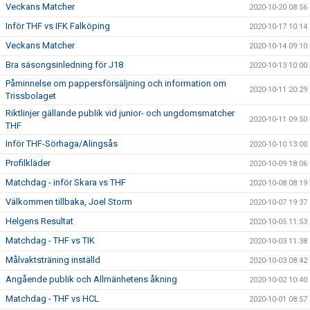
Veckans Matcher
2020-10-20 08:56
Inför THF vs IFK Falköping
2020-10-17 10:14
Veckans Matcher
2020-10-14 09:10
Bra säsongsinledning för J18
2020-10-13 10:00
Påminnelse om pappersförsäljning och information om
2020-10-11 20:29
Trissbolaget
Riktlinjer gällande publik vid junior- och ungdomsmatcher
2020-10-11 09:50
THF
Inför THF-Sörhaga/Alingsås
2020-10-10 13:00
Profilkläder
2020-10-09 18:06
Matchdag - inför Skara vs THF
2020-10-08 08:19
Välkommen tillbaka, Joel Storm
2020-10-07 19:37
Helgens Resultat
2020-10-05 11:53
Matchdag - THF vs TIK
2020-10-03 11:38
Målvaktsträning inställd
2020-10-03 08:42
Angående publik och Allmänhetens åkning
2020-10-02 10:40
Matchdag - THF vs HCL
2020-10-01 08:57