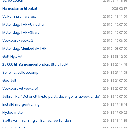
50/50 Lotteri
2025-02-17 15:56
Hemsidan är tillbaka!
2025-02-17
Välkomna till årsfest
2025-01-15 11:09
Matchdag: THF–Ulricehamn
2025-01-12 07:00
Matchdag: THF–Skara
2025-01-10 07:00
Veckobrev vecka 2
2025-01-10 06:00
Matchdag: Munkedal–THF
2025-01-08 07:00
Gott Nytt År!
2024-12-31 12:20
25 000 till Barncancerfonden: Stort Tack!
2024-12-29 14:45
Schema: Jullovscamp
2024-12-27 11:28
God Jul!
2024-12-24 07:00
Veckobrevet vecka 51
2024-12-20 07:00
Julkrönika: ”Det är ett kvitto på att det vi gör är utvecklande”
2024-12-19 07:00
Inställd morgonträning
2024-12-17 18:44
Flyttad match
2024-12-17 09:02
Stötta vår insamling till Barncancerfonden
2024-12-16 11:15