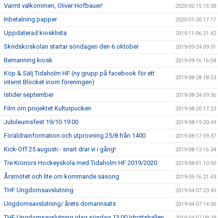
Varmt välkommen, Oliver Hofbauer!
2020-02-15 15:30
Inbetalning papper
2020-01-20 17:17
Uppdaterad kiosklista
2019-11-06 21:42
Skridskoskolan startar söndagen den 6 oktober
2019-09-24 09:31
Bemanning kiosk
2019-09-16 16:04
Köp & Sälj Tidaholm HF (ny grupp på facebook för ett
2019-08-28 18:53
internt Blocket inom föreningen)
Istider september
2019-08-24 09:36
Film om projektet Kulturpucken
2019-08-20 17:23
Jubileumsfest 19/10 19:00
2019-08-19 20:49
Föräldrainformation och utprovning 25/8 från 1400
2019-08-17 09:37
Kick-Off 25 augusti - snart drar vi i gång!
2019-08-13 16:34
Tre Kronors Hockeyskola med Tidaholm HF 2019/2020
2019-08-01 10:50
Årsmötet och lite om kommande säsong
2019-05-16 21:43
THF Ungdomsavslutning
2019-04-07 23:40
Ungdomsavslutning/ årets domarinsats
2019-04-07 14:00
THF Ungdomsavslutning idag söndag 13:00 Idrottshallen
2019-04-07 09:29