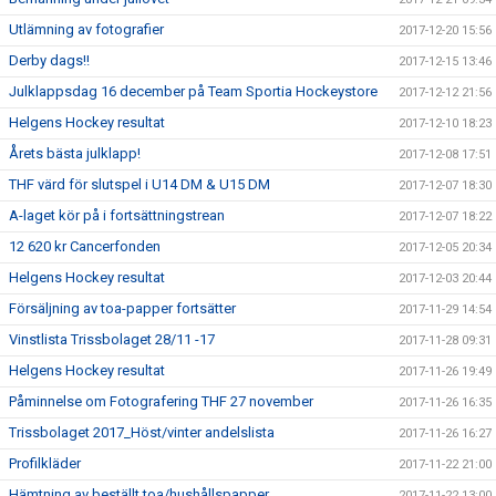
Utlämning av fotografier
2017-12-20 15:56
Derby dags!!
2017-12-15 13:46
Julklappsdag 16 december på Team Sportia Hockeystore
2017-12-12 21:56
Helgens Hockey resultat
2017-12-10 18:23
Årets bästa julklapp!
2017-12-08 17:51
THF värd för slutspel i U14 DM & U15 DM
2017-12-07 18:30
A-laget kör på i fortsättningstrean
2017-12-07 18:22
12 620 kr Cancerfonden
2017-12-05 20:34
Helgens Hockey resultat
2017-12-03 20:44
Försäljning av toa-papper fortsätter
2017-11-29 14:54
Vinstlista Trissbolaget 28/11 -17
2017-11-28 09:31
Helgens Hockey resultat
2017-11-26 19:49
Påminnelse om Fotografering THF 27 november
2017-11-26 16:35
Trissbolaget 2017_Höst/vinter andelslista
2017-11-26 16:27
Profilkläder
2017-11-22 21:00
Hämtning av beställt toa/hushållspapper
2017-11-22 13:00