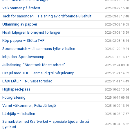
2026-05-19 19:50
Välkommen på årsfest
2026-03-22 15:10
Tack för säsongen – Hälsning av ordförande Siljehult
2026-03-18 17:48
Utlämning av papper
2026-03-02 19:05
Noah Liljegren Blomqvist förlänger
2026-03-01 13:29
Köp papper – Stötta THF
2026-02-08 18:44
Sponsormatch – tillsammans fyller vi hallen
2026-01-20 19:24
Inbjudan: Sportlovscamp
2026-01-15 16:17
Julhälsning: "Stort tack för ert arbete"
2025-12-24 08:00
Fira jul med THF – anmäl dig till vår julcamp
2025-11-21 14:02
LÄXHJÄLP – Nu varje torsdag
2025-11-11 14:49
Highspeed-pass
2025-10-23 13:54
Fotografering
2025-10-14 09:48
Varmt välkommen, Felix Järlesjö
2025-10-09 13:49
Läxhjälp – i ishallen
2025-10-05 17:37
Samarbete med Kraftverket – specialerbjudande på
2025-10-04 15:32
gymkort