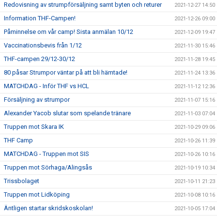
Redovisning av strumpförsäljning samt byten och returer
2021-12-27 14:50
Information THF-Campen!
2021-12-26 09:00
Påminnelse om vår camp! Sista anmälan 10/12
2021-12-09 19:47
Vaccinationsbevis från 1/12
2021-11-30 15:46
THF-campen 29/12-30/12
2021-11-28 19:45
80 påsar Strumpor väntar på att bli hämtade!
2021-11-24 13:36
MATCHDAG - Inför THF vs HCL
2021-11-12 12:36
Försäljning av strumpor
2021-11-07 15:16
Alexander Yacob slutar som spelande tränare
2021-11-03 07:04
Truppen mot Skara IK
2021-10-29 09:06
THF Camp
2021-10-26 11:39
MATCHDAG - Truppen mot SIS
2021-10-26 10:16
Truppen mot Sörhaga/Alingsås
2021-10-19 10:34
Trissbolaget
2021-10-11 21:23
Truppen mot Lidköping
2021-10-08 10:16
Äntligen startar skridskoskolan!
2021-10-05 17:04