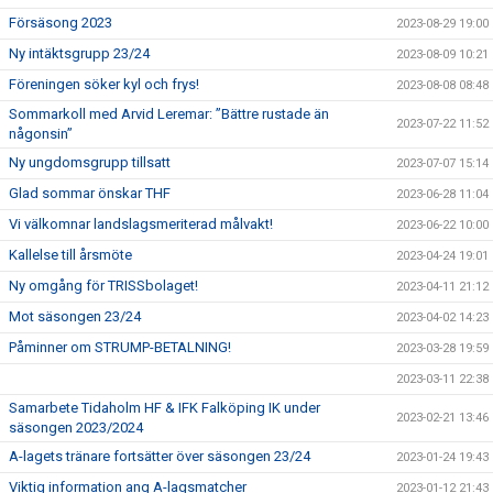
Försäsong 2023
2023-08-29 19:00
Ny intäktsgrupp 23/24
2023-08-09 10:21
Föreningen söker kyl och frys!
2023-08-08 08:48
Sommarkoll med Arvid Leremar: ”Bättre rustade än
2023-07-22 11:52
någonsin”
Ny ungdomsgrupp tillsatt
2023-07-07 15:14
Glad sommar önskar THF
2023-06-28 11:04
Vi välkomnar landslagsmeriterad målvakt!
2023-06-22 10:00
Kallelse till årsmöte
2023-04-24 19:01
Ny omgång för TRISSbolaget!
2023-04-11 21:12
Mot säsongen 23/24
2023-04-02 14:23
Påminner om STRUMP-BETALNING!
2023-03-28 19:59
2023-03-11 22:38
Samarbete Tidaholm HF & IFK Falköping IK under
2023-02-21 13:46
säsongen 2023/2024
A-lagets tränare fortsätter över säsongen 23/24
2023-01-24 19:43
Viktig information ang A-lagsmatcher
2023-01-12 21:43