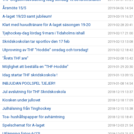
Årsmöte 15/5
2019-04-06 14:54
A-laget 19/20 samt jubileum!
2019-03-19 16:57
Klart med huvudtränare för A-laget säsongen 19-20
2019-02-28 20:41
Tjejhockey-dag lördag 9 mars i Tidaholms ishall
2019-02-17 21:00
Skridskoskolan tar sportlov den 17 feb
2019-02-13 13:08
Utprovning av THF "Hoddie" onsdag och torsdag!
2019-02-12 18:42
"Årets THF:are"
2019-02-08 15:42
Möjlighet att beställa en "THF-Hoddie"
2019-01-29 20:30
Idag startar THF skridskoskola !
2019-01-13 09:15
INBJUDAN POOLSPEL TJEJER!!
2019-01-08 14:54
Jul avslutning för THF Skridskoskola
2018-12-19 13:37
Kiosken under jullovet
2018-12-18 17:09
Julhälsning från Tinghockey
2018-12-15 15:38
Toa- hushållspapper för avhämtning
2018-12-10 18:41
Spelschemat för A-laget
2018-12-03 21:54
Utlämning foton 6/12!
2018-12-03 21:52