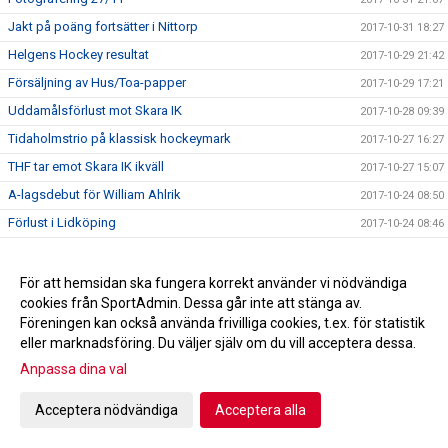
Jakt på poäng fortsätter i Nittorp
2017-10-31 18:27
Helgens Hockey resultat
2017-10-29 21:42
Försäljning av Hus/Toa-papper
2017-10-29 17:21
Uddamålsförlust mot Skara IK
2017-10-28 09:39
Tidaholmstrio på klassisk hockeymark
2017-10-27 16:27
THF tar emot Skara IK ikväll
2017-10-27 15:07
A-lagsdebut för William Ahlrik
2017-10-24 08:50
Förlust i Lidköping
2017-10-24 08:46
Helgens Hockey resultat
2017-10-22 21:24
A-laget spelar borta mot HC Lidköping
2017-10-20 10:43
För att hemsidan ska fungera korrekt använder vi nödvändiga
cookies från SportAdmin. Dessa går inte att stänga av.
Trissbolaget!!!
2017-10-18 22:10
Föreningen kan också använda frivilliga cookies, t.ex. för statistik
Seger i hemmapremiären!
2017-10-17 21:55
eller marknadsföring. Du väljer själv om du vill acceptera dessa.
Hus/Toa-pappers försäljning höst 2017
2017-10-16 08:05
Anpassa dina val
Helgens Hockey resultat
2017-10-15 20:33
Acceptera nödvändiga
Acceptera alla
Skridskoskolan och hockeyskolan
2017-10-08 11:59
Kiosktider
2017-09-22 15:43