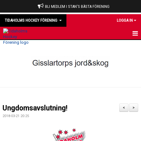
BLI MEDLEM I STAN'S BÄSTA FÖRENING
TIDAHOLMS HOCKEY FÖRENING
LOGGA IN
HEM
NYHETER
VÅRA LAG
OM KLUBBEN
KALENDER
Ungdomsavslutning!
<
>
MATCHER
2018-03-21 20:25
DOMARE