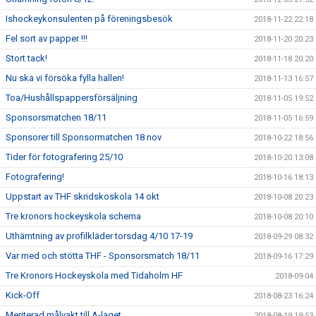
Ishockeykonsulenten på föreningsbesök
2018-11-22 22:18
Fel sort av papper !!!
2018-11-20 20:23
Stort tack!
2018-11-18 20:20
Nu ska vi försöka fylla hallen!
2018-11-13 16:57
Toa/Hushållspappersförsäljning
2018-11-05 19:52
Sponsorsmatchen 18/11
2018-11-05 16:59
Sponsorer till Sponsormatchen 18 nov
2018-10-22 18:56
Tider för fotografering 25/10
2018-10-20 13:08
Fotografering!
2018-10-16 18:13
Uppstart av THF skridskoskola 14 okt
2018-10-08 20:23
Tre kronors hockeyskola schema
2018-10-08 20:10
Uthämtning av profilkläder torsdag 4/10 17-19
2018-09-29 08:32
Var med och stötta THF - Sponsorsmatch 18/11
2018-09-16 17:29
Tre Kronors Hockeyskola med Tidaholm HF
2018-09-04
Kick-Off
2018-08-23 16:24
Meriterad målvakt till A-laget
2018-08-19 19:53