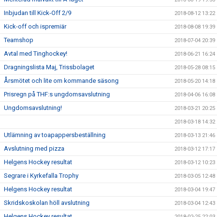
Inbjudan till Kick-Off 2/9
2018-08-12 13:22
Kick-off och ispremiär
2018-08-08 19:39
Teamshop
2018-07-04 20:39
Avtal med Tinghockey!
2018-06-21 16:24
Dragningslista Maj, Trissbolaget
2018-05-28 08:15
Årsmötet och lite om kommande säsong
2018-05-20 14:18
Prisregn på THF:s ungdomsavslutning
2018-04-06 16:08
Ungdomsavslutning!
2018-03-21 20:25
2018-03-18 14:32
Utlämning av toapappersbeställning
2018-03-13 21:46
Avslutning med pizza
2018-03-12 17:17
Helgens Hockey resultat
2018-03-12 10:23
Segrare i Kyrkefalla Trophy
2018-03-05 12:48
Helgens Hockey resultat
2018-03-04 19:47
Skridskoskolan höll avslutning
2018-03-04 12:43
Helgens Hockey resultat
2018-02-25 22:03