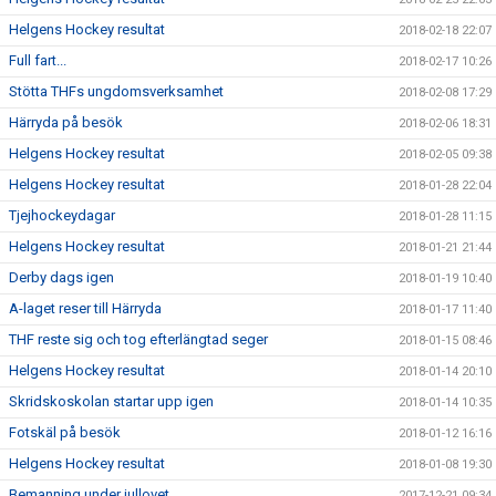
Helgens Hockey resultat
2018-02-18 22:07
Full fart...
2018-02-17 10:26
Stötta THFs ungdomsverksamhet
2018-02-08 17:29
Härryda på besök
2018-02-06 18:31
Helgens Hockey resultat
2018-02-05 09:38
Helgens Hockey resultat
2018-01-28 22:04
Tjejhockeydagar
2018-01-28 11:15
Helgens Hockey resultat
2018-01-21 21:44
Derby dags igen
2018-01-19 10:40
A-laget reser till Härryda
2018-01-17 11:40
THF reste sig och tog efterlängtad seger
2018-01-15 08:46
Helgens Hockey resultat
2018-01-14 20:10
Skridskoskolan startar upp igen
2018-01-14 10:35
Fotskäl på besök
2018-01-12 16:16
Helgens Hockey resultat
2018-01-08 19:30
Bemanning under jullovet
2017-12-21 09:34