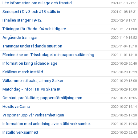
Lite information om nuläge och framtid
2021-01-13 21:51
Seriespel i Div 3 och J18 ställs in
2021-01-08 15:31
Ishallen stänger 19/12
2020-12-18 17:31
Träningar för födda -04 och tidigare
2020-12-12 11:08
Angående träningar
2020-11-19 16:52
Träningar under rådande situation
2020-11-04 15:10
Påminnelse om Trissbolaget och pappersutlämning
2020-11-01 14:10
Information kring rådande läge
2020-10-29 20:40
Kvällens match inställd
2020-10-29 15:29
Välkommen tillbaka, Jimmy Salker
2020-10-29 13:00
Matchdag - Inför THF vs Skara IK
2020-10-29 10:00
Omstart, profilkläder, pappersförsäljning mm
2020-10-27 18:05
Höstlovs-Camp
2020-10-27 14:14
Vi öppnar upp vår verksamhet igen
2020-10-26 17:20
Information med anledning av inställd verksamhet.
2020-10-21 19:03
Inställd verksamhet!
2020-10-20 22:43