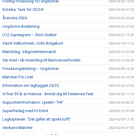
Frivillig försäsong för ungdomar
2024-04-02 13:33
Krönika: Tack för 23/24!
2024-03-30 07:00
Årsmöte 2024
2024-03-26 06:00
Ungdoms-Avslutning
2024-03-25 07:00
U12 Cupsegrare – Stort Grattis!
2024-03-21 15:25
Varmt Välkommen, Colin Bolgakov!
2024-03-18 11:10
Matchdag: Välgörenhetsmatch
2024-03-16 07:00
Var med i vår insamling till Barncancerfonden
2024-03-12 06:30
Försäsongsträning – Ungdomar
2024-03-08 16:26
Matchen För Livet
2024-02-26 10:28
Information om lagbygget 24/25
2024-02-26 07:00
Vi firar 30 år av historia - Anmäl dig till Festernas Fest
2024-02-22 11:10
Supporterinformation: Lysekil–THF
2024-02-20 06:55
Superfredag med Fri Entré
2024-02-16 07:00
Lagkaptenen: "Det gäller att spela tufft"
2024-02-09 17:30
Veckans Matcher
2024-02-05 07:00