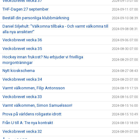
Veckobrevet vecka 37
2024-09-13 07:00
THF-Dagen 27 september
2024-09-11 07:00
Beställ din personliga klubbmärkning
2024-09-10 08:39
Daniel Siljehult: "Välkomna tillbaka - Och varmt välkomna till
2024-09-08 08:31
alla nya ansikten!"
Veckobrevet vecka 36
2024-09-06 07:00
Veckobrevet vecka 35
2024-08-30 07:00
Hockey innan frukost? Nu erbjuder vi frivilliga
2024-08-29 07:00
morgonträningar
Nytt kioskschema
2024-08-27 08:43
Veckobrevet vecka 34
2024-08-23 07:00
Varmt välkommen, Filip Antonsson
2024-08-19 17:59
Veckobrevet vecka 33
2024-08-16 07:00
Varmt välkommen, Simon Samuelsson!
2024-08-15 16:00
Prova på världens roligaste idrott
2024-08-15 10:49
Från U till A: Tre nya kontrakt
2024-08-13 18:09
Veckobrevet vecka 32
2024-08-09 07:00