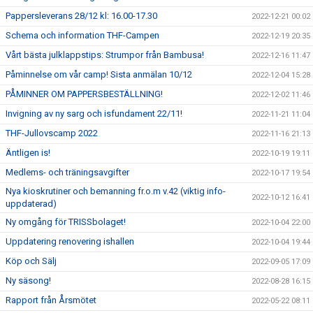
Pappersleverans 28/12 kl: 16.00-17.30
2022-12-21 00:02
Schema och information THF-Campen
2022-12-19 20:35
Vårt bästa julklappstips: Strumpor från Bambusa!
2022-12-16 11:47
Påminnelse om vår camp! Sista anmälan 10/12
2022-12-04 15:28
PÅMINNER OM PAPPERSBESTÄLLNING!
2022-12-02 11:46
Invigning av ny sarg och isfundament 22/11!
2022-11-21 11:04
THF-Jullovscamp 2022
2022-11-16 21:13
Äntligen is!
2022-10-19 19:11
Medlems- och träningsavgifter
2022-10-17 19:54
Nya kioskrutiner och bemanning fr.o.m v.42 (viktig info-
2022-10-12 16:41
uppdaterad)
Ny omgång för TRISSbolaget!
2022-10-04 22:00
Uppdatering renovering ishallen
2022-10-04 19:44
Köp och Sälj
2022-09-05 17:09
Ny säsong!
2022-08-28 16:15
Rapport från Årsmötet
2022-05-22 08:11