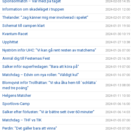
Sponsormatch – Var med på tåget
2024-02-03 14:35
Information om skadeläget i truppen
2024-02-01 12:00
Thelander: ”Jag känner mig mer involverad i spelet”
2024-02-01 07:00
Schemat till campen klart
2024-01-31 19:50
Kvantum-Racet
2024-01-30 10:19
Upphittat
2024-01-27 13:38
Nyström inför UHC: ”Vi kan gå rent resten av matcherna”
2024-01-26 07:00
Anmäl dig till Festernas Fest
2024-01-25 16:30
Salker inför superfredagen: ”Bara att köra på"
2024-01-19 07:00
Matchdag – Edvin om nya rollen: ”Väldigt kul”
2024-01-16 07:00
Blomqvist inför Trollhättan: ”Vi ska åka hem till `schlätta´
2024-01-13 08:00
med tre poäng”
Helgens Matcher
2024-01-11 10:50
Sportlovs-Camp
2024-01-06 16:00
Salker efter förlusten: ”Vi är bättre sett över 60 minuter”
2024-01-06 14:03
Matchdag – THF vs TIK
2024-01-05 07:00
Perdin: ”Det gäller bara att vinna”
2024-01-03 07:00