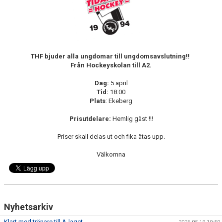
MEDLEM
KIOSKEN
THF UNGDOMSPOLICY - RÖDA TRÅD
THF bjuder alla ungdomar till ungdomsavslutning!!
PROFILKLÄDER
Från Hockeyskolan till A2.
Dag:
5 april
BILDGALLERI
Tid:
18:00
Plats
: Ekeberg
TRISSBOLAGET
Prisutdelare:
Hemlig gäst !!!
DOKUMENT
Priser skall delas ut och fika ätas upp.
ALLMÄNHETENS ÅKNING
Välkomna
FÖRSÄKRING
Nyhetsarkiv
Klart med tränare till A-laget