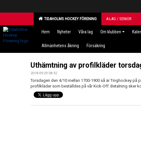
TIDAHOLMS HOCKEY FÖRENING
A-LAG / SENIOR
Hem
Nyheter
Våra lag
Om klubben
Kale
Allmänhetens åkning
Försäkring
Uthämtning av profilkläder torsd
2018-09-29 08:32
Torsdagen den 4/10 mellan 1700-1900 så är Tinghockey på plat
profilkläder som beställdes på vår Kick-Off. Betalning sker 