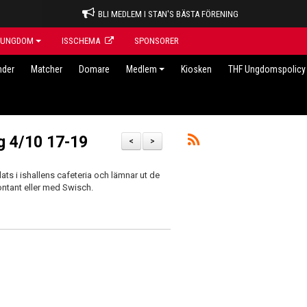
BLI MEDLEM I STAN'S BÄSTA FÖRENING
UNGDOM
ISSCHEMA
SPONSORER
nder
Matcher
Domare
Medlem
Kiosken
THF Ungdomspolicy 
ag 4/10 17-19
<
>
s i ishallens cafeteria och lämnar ut de
kontant eller med Swisch.