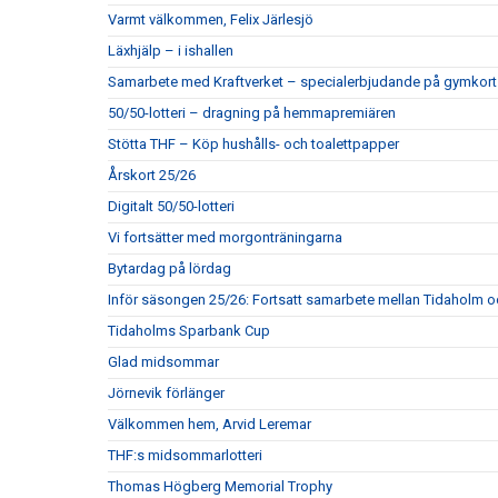
Varmt välkommen, Felix Järlesjö
Läxhjälp – i ishallen
Samarbete med Kraftverket – specialerbjudande på gymkort
50/50-lotteri – dragning på hemmapremiären
Stötta THF – Köp hushålls- och toalettpapper
Årskort 25/26
Digitalt 50/50-lotteri
Vi fortsätter med morgonträningarna
Bytardag på lördag
Inför säsongen 25/26: Fortsatt samarbete mellan Tidaholm 
Tidaholms Sparbank Cup
Glad midsommar
Jörnevik förlänger
Välkommen hem, Arvid Leremar
THF:s midsommarlotteri
Thomas Högberg Memorial Trophy