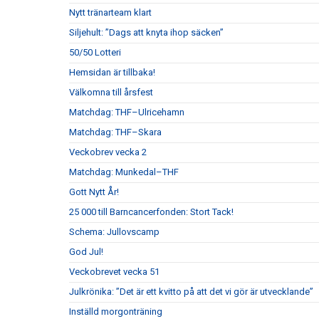
Nytt tränarteam klart
Siljehult: ”Dags att knyta ihop säcken”
50/50 Lotteri
Hemsidan är tillbaka!
Välkomna till årsfest
Matchdag: THF–Ulricehamn
Matchdag: THF–Skara
Veckobrev vecka 2
Matchdag: Munkedal–THF
Gott Nytt År!
25 000 till Barncancerfonden: Stort Tack!
Schema: Jullovscamp
God Jul!
Veckobrevet vecka 51
Julkrönika: ”Det är ett kvitto på att det vi gör är utvecklande”
Inställd morgonträning