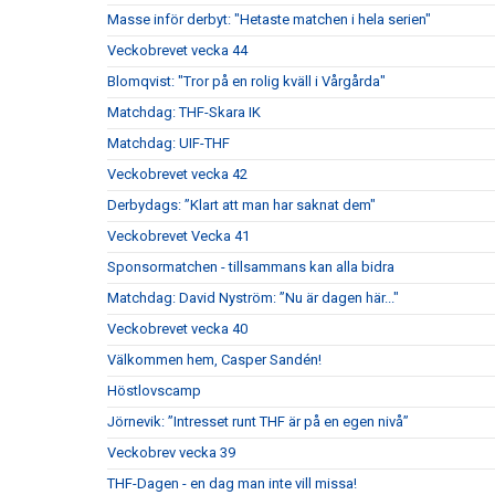
Masse inför derbyt: "Hetaste matchen i hela serien"
Veckobrevet vecka 44
Blomqvist: "Tror på en rolig kväll i Vårgårda"
Matchdag: THF-Skara IK
Matchdag: UIF-THF
Veckobrevet vecka 42
Derbydags: ”Klart att man har saknat dem"
Veckobrevet Vecka 41
Sponsormatchen - tillsammans kan alla bidra
Matchdag: David Nyström: ”Nu är dagen här..."
Veckobrevet vecka 40
Välkommen hem, Casper Sandén!
Höstlovscamp
Jörnevik: ”Intresset runt THF är på en egen nivå”
Veckobrev vecka 39
THF-Dagen - en dag man inte vill missa!