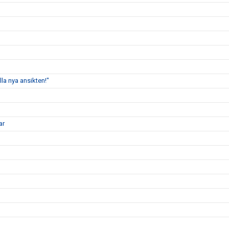
lla nya ansikten!"
ar