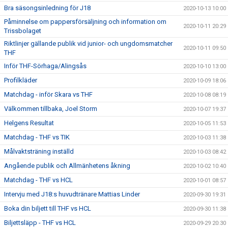
Bra säsongsinledning för J18
2020-10-13 10:00
Påminnelse om pappersförsäljning och information om
2020-10-11 20:29
Trissbolaget
Riktlinjer gällande publik vid junior- och ungdomsmatcher
2020-10-11 09:50
THF
Inför THF-Sörhaga/Alingsås
2020-10-10 13:00
Profilkläder
2020-10-09 18:06
Matchdag - inför Skara vs THF
2020-10-08 08:19
Välkommen tillbaka, Joel Storm
2020-10-07 19:37
Helgens Resultat
2020-10-05 11:53
Matchdag - THF vs TIK
2020-10-03 11:38
Målvaktsträning inställd
2020-10-03 08:42
Angående publik och Allmänhetens åkning
2020-10-02 10:40
Matchdag - THF vs HCL
2020-10-01 08:57
Intervju med J18:s huvudtränare Mattias Linder
2020-09-30 19:31
Boka din biljett till THF vs HCL
2020-09-30 11:38
Biljettsläpp - THF vs HCL
2020-09-29 20:30