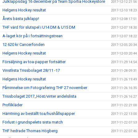
Julklappsdag 16 december på Team Sportia Hockeystore
2017-12-12 21:56
Helgens Hockey resultat
2017-12-10 18:23
Årets bästa julklapp!
2017-12-08 17:51
THF värd för slutspel i U14 DM & U15 DM
2017-12-07 18:30
A-laget kör på i fortsättningstrean
2017-12-07 18:22
12 620 kr Cancerfonden
2017-12-05 20:34
Helgens Hockey resultat
2017-12-03 20:44
Försäljning av toa-papper fortsätter
2017-11-29 14:54
Vinstlista Trissbolaget 28/11 -17
2017-11-28 09:31
Helgens Hockey resultat
2017-11-26 19:49
Påminnelse om Fotografering THF 27 november
2017-11-26 16:35
Trissbolaget 2017_Höst/vinter andelslista
2017-11-26 16:27
Profilkläder
2017-11-22 21:00
Hämtning av beställt toa/hushållspapper
2017-11-22 13:00
Förlust i grundspelets sista match
2017-11-22 07:53
THF hedrade Thomas Högberg
2017-11-22 07:46