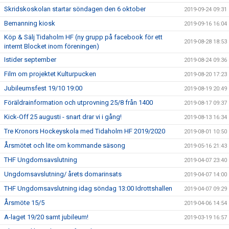
Skridskoskolan startar söndagen den 6 oktober
2019-09-24 09:31
Bemanning kiosk
2019-09-16 16:04
Köp & Sälj Tidaholm HF (ny grupp på facebook för ett
2019-08-28 18:53
internt Blocket inom föreningen)
Istider september
2019-08-24 09:36
Film om projektet Kulturpucken
2019-08-20 17:23
Jubileumsfest 19/10 19:00
2019-08-19 20:49
Föräldrainformation och utprovning 25/8 från 1400
2019-08-17 09:37
Kick-Off 25 augusti - snart drar vi i gång!
2019-08-13 16:34
Tre Kronors Hockeyskola med Tidaholm HF 2019/2020
2019-08-01 10:50
Årsmötet och lite om kommande säsong
2019-05-16 21:43
THF Ungdomsavslutning
2019-04-07 23:40
Ungdomsavslutning/ årets domarinsats
2019-04-07 14:00
THF Ungdomsavslutning idag söndag 13:00 Idrottshallen
2019-04-07 09:29
Årsmöte 15/5
2019-04-06 14:54
A-laget 19/20 samt jubileum!
2019-03-19 16:57