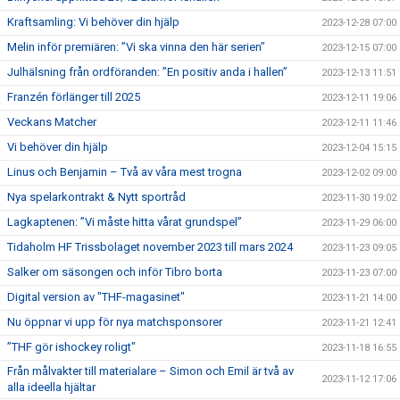
Kraftsamling: Vi behöver din hjälp
2023-12-28 07:00
Melin inför premiären: ”Vi ska vinna den här serien”
2023-12-15 07:00
Julhälsning från ordföranden: ”En positiv anda i hallen”
2023-12-13 11:51
Franzén förlänger till 2025
2023-12-11 19:06
Veckans Matcher
2023-12-11 11:46
Vi behöver din hjälp
2023-12-04 15:15
Linus och Benjamin – Två av våra mest trogna
2023-12-02 09:00
Nya spelarkontrakt & Nytt sportråd
2023-11-30 19:02
Lagkaptenen: ”Vi måste hitta vårat grundspel”
2023-11-29 06:00
Tidaholm HF Trissbolaget november 2023 till mars 2024
2023-11-23 09:05
Salker om säsongen och inför Tibro borta
2023-11-23 07:00
Digital version av "THF-magasinet"
2023-11-21 14:00
Nu öppnar vi upp för nya matchsponsorer
2023-11-21 12:41
”THF gör ishockey roligt"
2023-11-18 16:55
Från målvakter till materialare – Simon och Emil är två av
2023-11-12 17:06
alla ideella hjältar