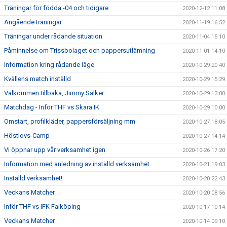
Träningar för födda -04 och tidigare
2020-12-12 11:08
Angående träningar
2020-11-19 16:52
Träningar under rådande situation
2020-11-04 15:10
Påminnelse om Trissbolaget och pappersutlämning
2020-11-01 14:10
Information kring rådande läge
2020-10-29 20:40
Kvällens match inställd
2020-10-29 15:29
Välkommen tillbaka, Jimmy Salker
2020-10-29 13:00
Matchdag - Inför THF vs Skara IK
2020-10-29 10:00
Omstart, profilkläder, pappersförsäljning mm
2020-10-27 18:05
Höstlovs-Camp
2020-10-27 14:14
Vi öppnar upp vår verksamhet igen
2020-10-26 17:20
Information med anledning av inställd verksamhet.
2020-10-21 19:03
Inställd verksamhet!
2020-10-20 22:43
Veckans Matcher
2020-10-20 08:56
Inför THF vs IFK Falköping
2020-10-17 10:14
Veckans Matcher
2020-10-14 09:10