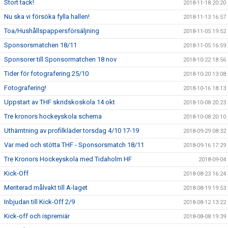
Stort tack!
2018-11-18 20:20
Nu ska vi försöka fylla hallen!
2018-11-13 16:57
Toa/Hushållspappersförsäljning
2018-11-05 19:52
Sponsorsmatchen 18/11
2018-11-05 16:59
Sponsorer till Sponsormatchen 18 nov
2018-10-22 18:56
Tider för fotografering 25/10
2018-10-20 13:08
Fotografering!
2018-10-16 18:13
Uppstart av THF skridskoskola 14 okt
2018-10-08 20:23
Tre kronors hockeyskola schema
2018-10-08 20:10
Uthämtning av profilkläder torsdag 4/10 17-19
2018-09-29 08:32
Var med och stötta THF - Sponsorsmatch 18/11
2018-09-16 17:29
Tre Kronors Hockeyskola med Tidaholm HF
2018-09-04
Kick-Off
2018-08-23 16:24
Meriterad målvakt till A-laget
2018-08-19 19:53
Inbjudan till Kick-Off 2/9
2018-08-12 13:22
Kick-off och ispremiär
2018-08-08 19:39