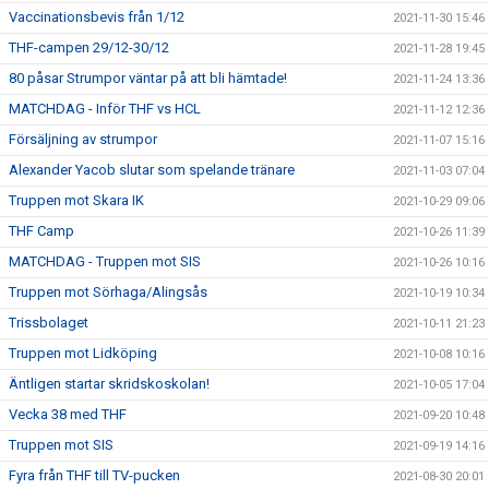
Vaccinationsbevis från 1/12
2021-11-30 15:46
THF-campen 29/12-30/12
2021-11-28 19:45
80 påsar Strumpor väntar på att bli hämtade!
2021-11-24 13:36
MATCHDAG - Inför THF vs HCL
2021-11-12 12:36
Försäljning av strumpor
2021-11-07 15:16
Alexander Yacob slutar som spelande tränare
2021-11-03 07:04
Truppen mot Skara IK
2021-10-29 09:06
THF Camp
2021-10-26 11:39
MATCHDAG - Truppen mot SIS
2021-10-26 10:16
Truppen mot Sörhaga/Alingsås
2021-10-19 10:34
Trissbolaget
2021-10-11 21:23
Truppen mot Lidköping
2021-10-08 10:16
Äntligen startar skridskoskolan!
2021-10-05 17:04
Vecka 38 med THF
2021-09-20 10:48
Truppen mot SIS
2021-09-19 14:16
Fyra från THF till TV-pucken
2021-08-30 20:01