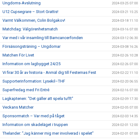
Ungdoms-Avslutning
2024-03-25 07:00
U12 Cupsegrare – Stort Grattis!
2024-03-21 15:25
Varmt Välkommen, Colin Bolgakov!
2024-03-18 11:10
Matchdag: Välgörenhetsmatch
2024-03-16 07:00
Var med i vår insamling till Barncancerfonden
2024-03-12 06:30
Försäsongsträning – Ungdomar
2024-03-08 16:26
Matchen För Livet
2024-02-26 10:28
Information om lagbygget 24/25
2024-02-26 07:00
Vi firar 30 år av historia - Anmäl dig till Festernas Fest
2024-02-22 11:10
Supporterinformation: Lysekil–THF
2024-02-20 06:55
Superfredag med Fri Entré
2024-02-16 07:00
Lagkaptenen: "Det gäller att spela tufft"
2024-02-09 17:30
Veckans Matcher
2024-02-05 07:00
Sponsormatch – Var med på tåget
2024-02-03 14:35
Information om skadeläget i truppen
2024-02-01 12:00
Thelander: ”Jag känner mig mer involverad i spelet”
2024-02-01 07:00