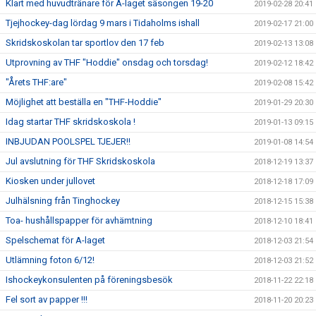
Klart med huvudtränare för A-laget säsongen 19-20
2019-02-28 20:41
Tjejhockey-dag lördag 9 mars i Tidaholms ishall
2019-02-17 21:00
Skridskoskolan tar sportlov den 17 feb
2019-02-13 13:08
Utprovning av THF "Hoddie" onsdag och torsdag!
2019-02-12 18:42
"Årets THF:are"
2019-02-08 15:42
Möjlighet att beställa en "THF-Hoddie"
2019-01-29 20:30
Idag startar THF skridskoskola !
2019-01-13 09:15
INBJUDAN POOLSPEL TJEJER!!
2019-01-08 14:54
Jul avslutning för THF Skridskoskola
2018-12-19 13:37
Kiosken under jullovet
2018-12-18 17:09
Julhälsning från Tinghockey
2018-12-15 15:38
Toa- hushållspapper för avhämtning
2018-12-10 18:41
Spelschemat för A-laget
2018-12-03 21:54
Utlämning foton 6/12!
2018-12-03 21:52
Ishockeykonsulenten på föreningsbesök
2018-11-22 22:18
Fel sort av papper !!!
2018-11-20 20:23