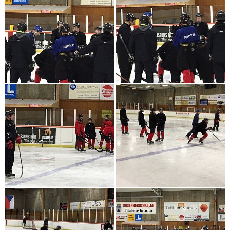
MEDLEM
KIOSKEN
THF UNGDOMSPOLICY - RÖDA TRÅD
PROFILKLÄDER
BILDGALLERI
TRISSBOLAGET
DOKUMENT
ALLMÄNHETENS ÅKNING
FÖRSÄKRING