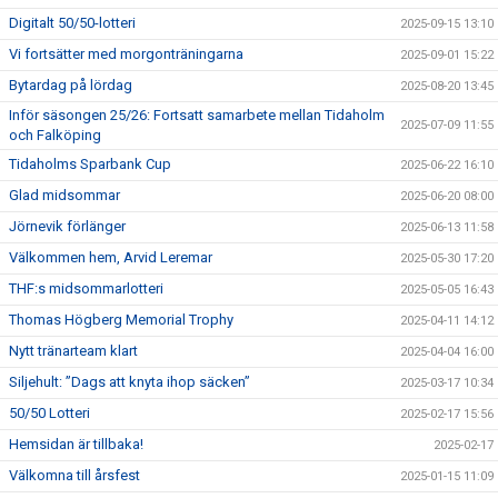
Digitalt 50/50-lotteri
2025-09-15 13:10
Vi fortsätter med morgonträningarna
2025-09-01 15:22
Bytardag på lördag
2025-08-20 13:45
Inför säsongen 25/26: Fortsatt samarbete mellan Tidaholm
2025-07-09 11:55
och Falköping
Tidaholms Sparbank Cup
2025-06-22 16:10
Glad midsommar
2025-06-20 08:00
Jörnevik förlänger
2025-06-13 11:58
Välkommen hem, Arvid Leremar
2025-05-30 17:20
THF:s midsommarlotteri
2025-05-05 16:43
Thomas Högberg Memorial Trophy
2025-04-11 14:12
Nytt tränarteam klart
2025-04-04 16:00
Siljehult: ”Dags att knyta ihop säcken”
2025-03-17 10:34
50/50 Lotteri
2025-02-17 15:56
Hemsidan är tillbaka!
2025-02-17
Välkomna till årsfest
2025-01-15 11:09