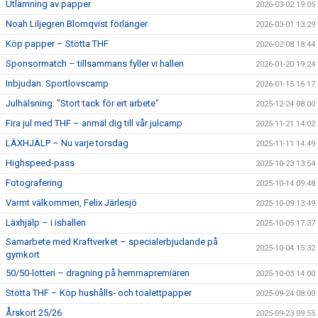
Utlämning av papper
2026-03-02 19:05
Noah Liljegren Blomqvist förlänger
2026-03-01 13:29
Köp papper – Stötta THF
2026-02-08 18:44
Sponsormatch – tillsammans fyller vi hallen
2026-01-20 19:24
Inbjudan: Sportlovscamp
2026-01-15 16:17
Julhälsning: "Stort tack för ert arbete"
2025-12-24 08:00
Fira jul med THF – anmäl dig till vår julcamp
2025-11-21 14:02
LÄXHJÄLP – Nu varje torsdag
2025-11-11 14:49
Highspeed-pass
2025-10-23 13:54
Fotografering
2025-10-14 09:48
Varmt välkommen, Felix Järlesjö
2025-10-09 13:49
Läxhjälp – i ishallen
2025-10-05 17:37
Samarbete med Kraftverket – specialerbjudande på
2025-10-04 15:32
gymkort
50/50-lotteri – dragning på hemmapremiären
2025-10-03 14:00
Stötta THF – Köp hushålls- och toalettpapper
2025-09-24 08:00
Årskort 25/26
2025-09-23 09:55