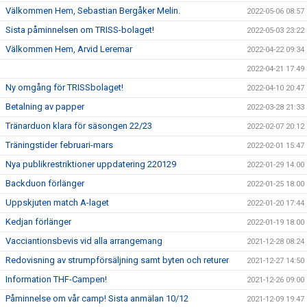
Välkommen Hem, Sebastian Bergåker Melin.
2022-05-06 08:57
Sista påminnelsen om TRISS-bolaget!
2022-05-03 23:22
Välkommen Hem, Arvid Leremar
2022-04-22 09:34
2022-04-21 17:49
Ny omgång för TRISSbolaget!
2022-04-10 20:47
Betalning av papper
2022-03-28 21:33
Tränarduon klara för säsongen 22/23
2022-02-07 20:12
Träningstider februari-mars
2022-02-01 15:47
Nya publikrestriktioner uppdatering 220129
2022-01-29 14:00
Backduon förlänger
2022-01-25 18:00
Uppskjuten match A-laget
2022-01-20 17:44
Kedjan förlänger
2022-01-19 18:00
Vacciantionsbevis vid alla arrangemang
2021-12-28 08:24
Redovisning av strumpförsäljning samt byten och returer
2021-12-27 14:50
Information THF-Campen!
2021-12-26 09:00
Påminnelse om vår camp! Sista anmälan 10/12
2021-12-09 19:47