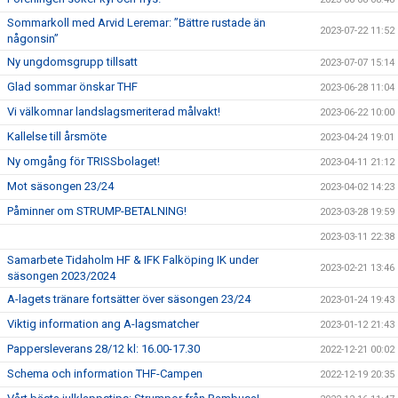
Sommarkoll med Arvid Leremar: ”Bättre rustade än
2023-07-22 11:52
någonsin”
Ny ungdomsgrupp tillsatt
2023-07-07 15:14
Glad sommar önskar THF
2023-06-28 11:04
Vi välkomnar landslagsmeriterad målvakt!
2023-06-22 10:00
Kallelse till årsmöte
2023-04-24 19:01
Ny omgång för TRISSbolaget!
2023-04-11 21:12
Mot säsongen 23/24
2023-04-02 14:23
Påminner om STRUMP-BETALNING!
2023-03-28 19:59
2023-03-11 22:38
Samarbete Tidaholm HF & IFK Falköping IK under
2023-02-21 13:46
säsongen 2023/2024
A-lagets tränare fortsätter över säsongen 23/24
2023-01-24 19:43
Viktig information ang A-lagsmatcher
2023-01-12 21:43
Pappersleverans 28/12 kl: 16.00-17.30
2022-12-21 00:02
Schema och information THF-Campen
2022-12-19 20:35