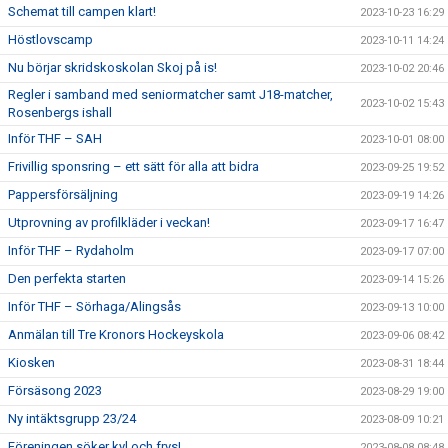
Schemat till campen klart!
2023-10-23 16:29
Höstlovscamp
2023-10-11 14:24
Nu börjar skridskoskolan Skoj på is!
2023-10-02 20:46
Regler i samband med seniormatcher samt J18-matcher,
2023-10-02 15:43
Rosenbergs ishall
Inför THF – SAH
2023-10-01 08:00
Frivillig sponsring – ett sätt för alla att bidra
2023-09-25 19:52
Pappersförsäljning
2023-09-19 14:26
Utprovning av profilkläder i veckan!
2023-09-17 16:47
Inför THF – Rydaholm
2023-09-17 07:00
Den perfekta starten
2023-09-14 15:26
Inför THF – Sörhaga/Alingsås
2023-09-13 10:00
Anmälan till Tre Kronors Hockeyskola
2023-09-06 08:42
Kiosken
2023-08-31 18:44
Försäsong 2023
2023-08-29 19:00
Ny intäktsgrupp 23/24
2023-08-09 10:21
Föreningen söker kyl och frys!
2023-08-08 08:48