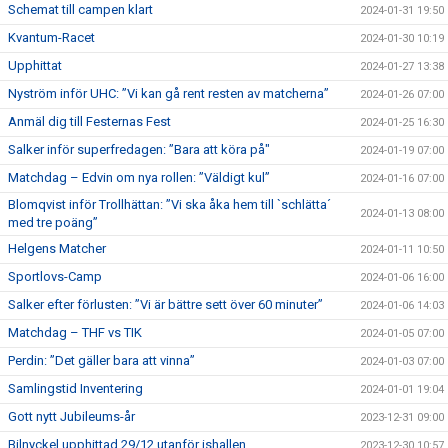
Schemat till campen klart
2024-01-31 19:50
Kvantum-Racet
2024-01-30 10:19
Upphittat
2024-01-27 13:38
Nyström inför UHC: ”Vi kan gå rent resten av matcherna”
2024-01-26 07:00
Anmäl dig till Festernas Fest
2024-01-25 16:30
Salker inför superfredagen: ”Bara att köra på"
2024-01-19 07:00
Matchdag – Edvin om nya rollen: ”Väldigt kul”
2024-01-16 07:00
Blomqvist inför Trollhättan: ”Vi ska åka hem till `schlätta´
2024-01-13 08:00
med tre poäng”
Helgens Matcher
2024-01-11 10:50
Sportlovs-Camp
2024-01-06 16:00
Salker efter förlusten: ”Vi är bättre sett över 60 minuter”
2024-01-06 14:03
Matchdag – THF vs TIK
2024-01-05 07:00
Perdin: ”Det gäller bara att vinna”
2024-01-03 07:00
Samlingstid Inventering
2024-01-01 19:04
Gott nytt Jubileums-år
2023-12-31 09:00
Bilnyckel upphittad 29/12 utanför ishallen
2023-12-30 10:57