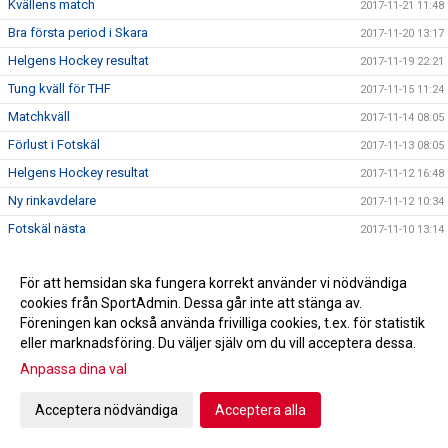
Kvällens match
2017-11-21 11:48
Bra första period i Skara
2017-11-20 13:17
Helgens Hockey resultat
2017-11-19 22:21
Tung kväll för THF
2017-11-15 11:24
Matchkväll
2017-11-14 08:05
Förlust i Fotskäl
2017-11-13 08:05
Helgens Hockey resultat
2017-11-12 16:48
Ny rinkavdelare
2017-11-12 10:34
Fotskäl nästa
2017-11-10 13:14
Ny utprovning av profilkläder 7/11!
2017-11-06 16:56
För att hemsidan ska fungera korrekt använder vi nödvändiga
THF studsade tillbaka
2017-11-06 07:52
cookies från SportAdmin. Dessa går inte att stänga av.
Helgens Hockey resultat
2017-11-05 21:44
Föreningen kan också använda frivilliga cookies, t.ex. för statistik
Derby fredag !
eller marknadsföring. Du väljer själv om du vill acceptera dessa.
2017-11-03 13:38
Fotografering 27/11
Anpassa dina val
2017-10-31 21:07
Jakt på poäng fortsätter i Nittorp
2017-10-31 18:27
Acceptera nödvändiga
Acceptera alla
Helgens Hockey resultat
2017-10-29 21:42