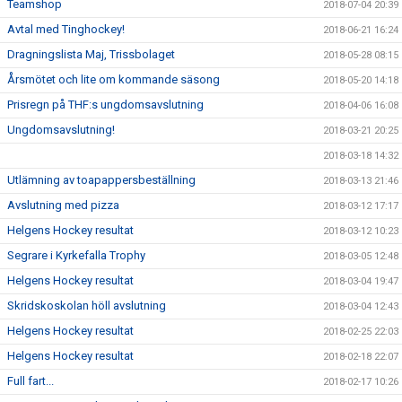
Teamshop
2018-07-04 20:39
Avtal med Tinghockey!
2018-06-21 16:24
Dragningslista Maj, Trissbolaget
2018-05-28 08:15
Årsmötet och lite om kommande säsong
2018-05-20 14:18
Prisregn på THF:s ungdomsavslutning
2018-04-06 16:08
Ungdomsavslutning!
2018-03-21 20:25
2018-03-18 14:32
Utlämning av toapappersbeställning
2018-03-13 21:46
Avslutning med pizza
2018-03-12 17:17
Helgens Hockey resultat
2018-03-12 10:23
Segrare i Kyrkefalla Trophy
2018-03-05 12:48
Helgens Hockey resultat
2018-03-04 19:47
Skridskoskolan höll avslutning
2018-03-04 12:43
Helgens Hockey resultat
2018-02-25 22:03
Helgens Hockey resultat
2018-02-18 22:07
Full fart...
2018-02-17 10:26