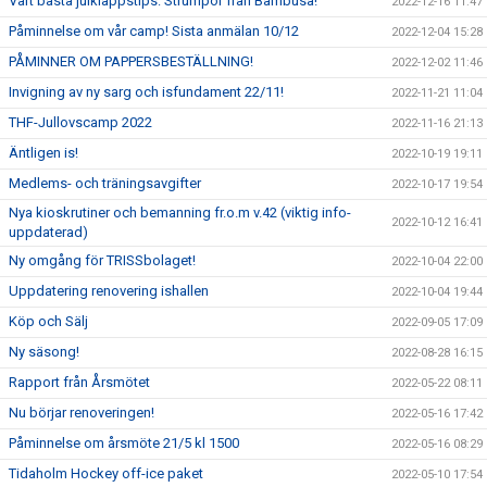
Vårt bästa julklappstips: Strumpor från Bambusa!
2022-12-16 11:47
Påminnelse om vår camp! Sista anmälan 10/12
2022-12-04 15:28
PÅMINNER OM PAPPERSBESTÄLLNING!
2022-12-02 11:46
Invigning av ny sarg och isfundament 22/11!
2022-11-21 11:04
THF-Jullovscamp 2022
2022-11-16 21:13
Äntligen is!
2022-10-19 19:11
Medlems- och träningsavgifter
2022-10-17 19:54
Nya kioskrutiner och bemanning fr.o.m v.42 (viktig info-
2022-10-12 16:41
uppdaterad)
Ny omgång för TRISSbolaget!
2022-10-04 22:00
Uppdatering renovering ishallen
2022-10-04 19:44
Köp och Sälj
2022-09-05 17:09
Ny säsong!
2022-08-28 16:15
Rapport från Årsmötet
2022-05-22 08:11
Nu börjar renoveringen!
2022-05-16 17:42
Påminnelse om årsmöte 21/5 kl 1500
2022-05-16 08:29
Tidaholm Hockey off-ice paket
2022-05-10 17:54