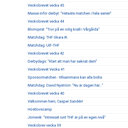
Veckobrevet vecka 45
Masse inför derbyt: "Hetaste matchen i hela serien"
Veckobrevet vecka 44
Blomqvist: "Tror på en rolig kväll i Vårgårda"
Matchdag: THF-Skara IK
Matchdag: UIF-THF
Veckobrevet vecka 42
Derbydags: ”Klart att man har saknat dem"
Veckobrevet Vecka 41
Sponsormatchen - tillsammans kan alla bidra
Matchdag: David Nyström: ”Nu är dagen här..."
Veckobrevet vecka 40
Välkommen hem, Casper Sandén!
Höstlovscamp
Jörnevik: ”Intresset runt THF är på en egen nivå”
Veckobrev vecka 39