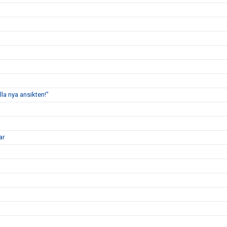
lla nya ansikten!"
ar