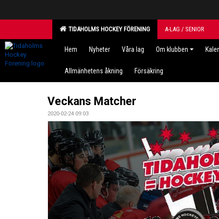
TIDAHOLMS HOCKEY FÖRENING
A-LAG / SENIOR
Hem
Nyheter
Våra lag
Om klubben
Kale
Allmänhetens åkning
Försäkring
Veckans Matcher
2020-02-24 09:03