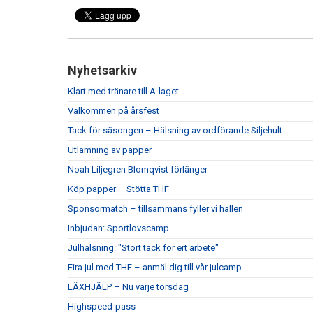
Nyhetsarkiv
Klart med tränare till A-laget
Välkommen på årsfest
Tack för säsongen – Hälsning av ordförande Siljehult
Utlämning av papper
Noah Liljegren Blomqvist förlänger
Köp papper – Stötta THF
Sponsormatch – tillsammans fyller vi hallen
Inbjudan: Sportlovscamp
Julhälsning: "Stort tack för ert arbete"
Fira jul med THF – anmäl dig till vår julcamp
LÄXHJÄLP – Nu varje torsdag
Highspeed-pass