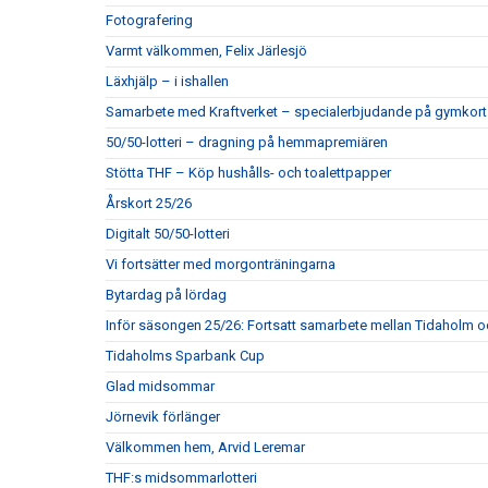
Fotografering
Varmt välkommen, Felix Järlesjö
Läxhjälp – i ishallen
Samarbete med Kraftverket – specialerbjudande på gymkort
50/50-lotteri – dragning på hemmapremiären
Stötta THF – Köp hushålls- och toalettpapper
Årskort 25/26
Digitalt 50/50-lotteri
Vi fortsätter med morgonträningarna
Bytardag på lördag
Inför säsongen 25/26: Fortsatt samarbete mellan Tidaholm 
Tidaholms Sparbank Cup
Glad midsommar
Jörnevik förlänger
Välkommen hem, Arvid Leremar
THF:s midsommarlotteri