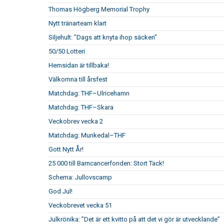
Thomas Högberg Memorial Trophy
Nytt tränarteam klart
Siljehult: ”Dags att knyta ihop säcken”
50/50 Lotteri
Hemsidan är tillbaka!
Välkomna till årsfest
Matchdag: THF–Ulricehamn
Matchdag: THF–Skara
Veckobrev vecka 2
Matchdag: Munkedal–THF
Gott Nytt År!
25 000 till Barncancerfonden: Stort Tack!
Schema: Jullovscamp
God Jul!
Veckobrevet vecka 51
Julkrönika: ”Det är ett kvitto på att det vi gör är utvecklande”