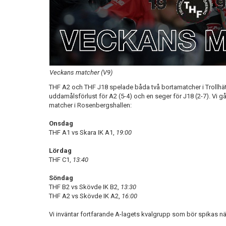
Veckans matcher (V9)
THF A2 och THF J18 spelade båda två bortamatcher i Trollhät
uddamålsförlust för A2 (5-4) och en seger för J18 (2-7). Vi gå
matcher i Rosenbergshallen:
Onsdag
THF A1 vs Skara IK A1,
19:00
Lördag
THF C1,
13:40
Söndag
THF B2 vs Skövde IK B2,
13:30
THF A2 vs Skövde IK A2,
16:00
Vi inväntar fortfarande A-lagets kvalgrupp som bör spikas nä