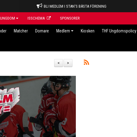
BLI MEDLEM I STAN'S BÄSTA FÖRENING
UNGDOM
ISSCHEMA
SPONSORER
nder
Matcher
Domare
Medlem
Kiosken
THF Ungdomspolicy 
<
>