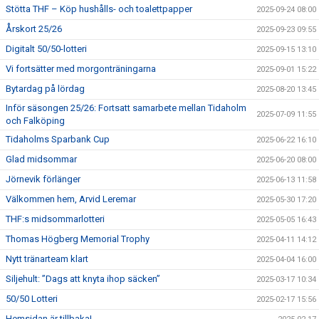
Stötta THF – Köp hushålls- och toalettpapper
2025-09-24 08:00
Årskort 25/26
2025-09-23 09:55
Digitalt 50/50-lotteri
2025-09-15 13:10
Vi fortsätter med morgonträningarna
2025-09-01 15:22
Bytardag på lördag
2025-08-20 13:45
Inför säsongen 25/26: Fortsatt samarbete mellan Tidaholm
2025-07-09 11:55
och Falköping
Tidaholms Sparbank Cup
2025-06-22 16:10
Glad midsommar
2025-06-20 08:00
Jörnevik förlänger
2025-06-13 11:58
Välkommen hem, Arvid Leremar
2025-05-30 17:20
THF:s midsommarlotteri
2025-05-05 16:43
Thomas Högberg Memorial Trophy
2025-04-11 14:12
Nytt tränarteam klart
2025-04-04 16:00
Siljehult: ”Dags att knyta ihop säcken”
2025-03-17 10:34
50/50 Lotteri
2025-02-17 15:56
Hemsidan är tillbaka!