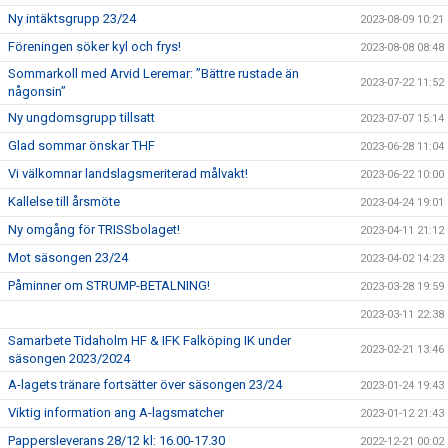
Ny intäktsgrupp 23/24
2023-08-09 10:21
Föreningen söker kyl och frys!
2023-08-08 08:48
Sommarkoll med Arvid Leremar: ”Bättre rustade än
2023-07-22 11:52
någonsin”
Ny ungdomsgrupp tillsatt
2023-07-07 15:14
Glad sommar önskar THF
2023-06-28 11:04
Vi välkomnar landslagsmeriterad målvakt!
2023-06-22 10:00
Kallelse till årsmöte
2023-04-24 19:01
Ny omgång för TRISSbolaget!
2023-04-11 21:12
Mot säsongen 23/24
2023-04-02 14:23
Påminner om STRUMP-BETALNING!
2023-03-28 19:59
2023-03-11 22:38
Samarbete Tidaholm HF & IFK Falköping IK under
2023-02-21 13:46
säsongen 2023/2024
A-lagets tränare fortsätter över säsongen 23/24
2023-01-24 19:43
Viktig information ang A-lagsmatcher
2023-01-12 21:43
Pappersleverans 28/12 kl: 16.00-17.30
2022-12-21 00:02