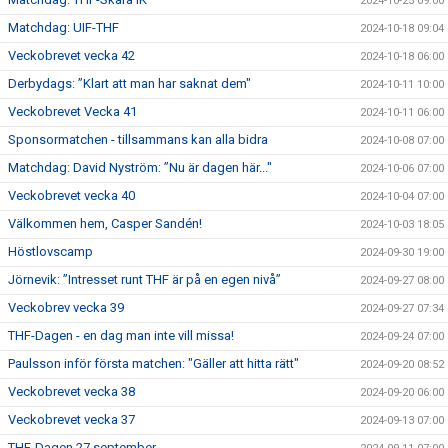
2024-10-25 09:00
Matchdag: UIF-THF
2024-10-18 09:04
Veckobrevet vecka 42
2024-10-18 06:00
Derbydags: ”Klart att man har saknat dem"
2024-10-11 10:00
Veckobrevet Vecka 41
2024-10-11 06:00
Sponsormatchen - tillsammans kan alla bidra
2024-10-08 07:00
Matchdag: David Nyström: ”Nu är dagen här..."
2024-10-06 07:00
Veckobrevet vecka 40
2024-10-04 07:00
Välkommen hem, Casper Sandén!
2024-10-03 18:05
Höstlovscamp
2024-09-30 19:00
Jörnevik: ”Intresset runt THF är på en egen nivå”
2024-09-27 08:00
Veckobrev vecka 39
2024-09-27 07:34
THF-Dagen - en dag man inte vill missa!
2024-09-24 07:00
Paulsson inför första matchen: "Gäller att hitta rätt"
2024-09-20 08:52
Veckobrevet vecka 38
2024-09-20 06:00
Veckobrevet vecka 37
2024-09-13 07:00
THF-Dagen 27 september