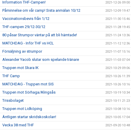
Information THF-Campen!
2021-12-26 09:00
Påminnelse om vår camp! Sista anmälan 10/12
2021-12-09 19:47
Vaccinationsbevis från 1/12
2021-11-30 15:46
THF-campen 29/12-30/12
2021-11-28 19:45
80 påsar Strumpor väntar på att bli hämtade!
2021-11-24 13:36
MATCHDAG - Inför THF vs HCL
2021-11-12 12:36
Försäljning av strumpor
2021-11-07 15:16
Alexander Yacob slutar som spelande tränare
2021-11-03 07:04
Truppen mot Skara IK
2021-10-29 09:06
THF Camp
2021-10-26 11:39
MATCHDAG - Truppen mot SIS
2021-10-26 10:16
Truppen mot Sörhaga/Alingsås
2021-10-19 10:34
Trissbolaget
2021-10-11 21:23
Truppen mot Lidköping
2021-10-08 10:16
Äntligen startar skridskoskolan!
2021-10-05 17:04
Vecka 38 med THF
2021-09-20 10:48