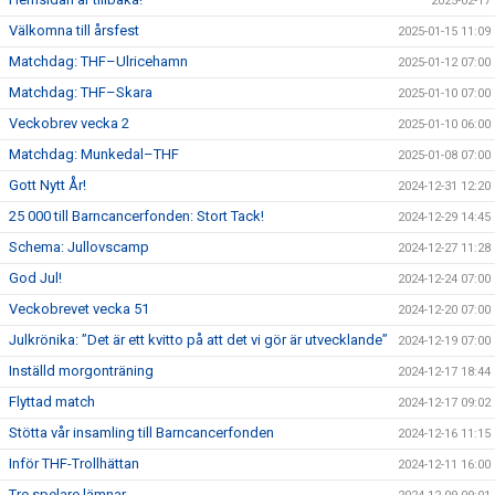
2025-02-17
Välkomna till årsfest
2025-01-15 11:09
Matchdag: THF–Ulricehamn
2025-01-12 07:00
Matchdag: THF–Skara
2025-01-10 07:00
Veckobrev vecka 2
2025-01-10 06:00
Matchdag: Munkedal–THF
2025-01-08 07:00
Gott Nytt År!
2024-12-31 12:20
25 000 till Barncancerfonden: Stort Tack!
2024-12-29 14:45
Schema: Jullovscamp
2024-12-27 11:28
God Jul!
2024-12-24 07:00
Veckobrevet vecka 51
2024-12-20 07:00
Julkrönika: ”Det är ett kvitto på att det vi gör är utvecklande”
2024-12-19 07:00
Inställd morgonträning
2024-12-17 18:44
Flyttad match
2024-12-17 09:02
Stötta vår insamling till Barncancerfonden
2024-12-16 11:15
Inför THF-Trollhättan
2024-12-11 16:00
Tre spelare lämnar