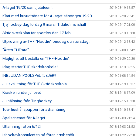
A-laget 19/20 samt jubileum!
2019-03-19 16:57
Klart med huvudtränare för A-laget säsongen 19-20
2019-02-28 20:41
Tjejhockey-dag lördag 9 mars i Tidaholms ishall
2019-02-17 21:00
Skridskoskolan tar sportlov den 17 feb
2019-02-13 13:08
Utprovning av THF "Hoddie" onsdag och torsdag!
2019-02-12 18:42
"Årets THF:are"
2019-02-08 15:42
Möjlighet att beställa en "THF-Hoddie"
2019-01-29 20:30
Idag startar THF skridskoskola !
2019-01-13 09:15
INBJUDAN POOLSPEL TJEJER!!
2019-01-08 14:54
Jul avslutning för THF Skridskoskola
2018-12-19 13:37
Kiosken under jullovet
2018-12-18 17:09
Julhälsning från Tinghockey
2018-12-15 15:38
Toa- hushållspapper för avhämtning
2018-12-10 18:41
Spelschemat för A-laget
2018-12-03 21:54
Utlämning foton 6/12!
2018-12-03 21:52
Ishockeykonsulenten på föreningsbesök
2018-11-22 22:18