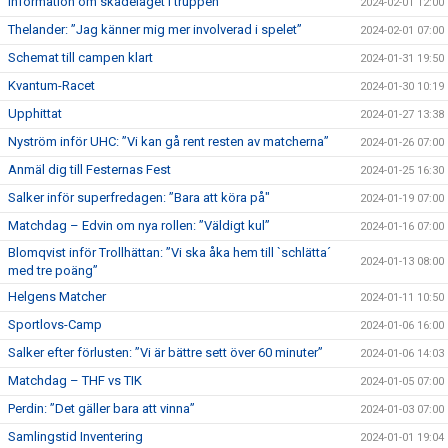
Information om skadeläget i truppen
2024-02-01 12:00
Thelander: ”Jag känner mig mer involverad i spelet”
2024-02-01 07:00
Schemat till campen klart
2024-01-31 19:50
Kvantum-Racet
2024-01-30 10:19
Upphittat
2024-01-27 13:38
Nyström inför UHC: ”Vi kan gå rent resten av matcherna”
2024-01-26 07:00
Anmäl dig till Festernas Fest
2024-01-25 16:30
Salker inför superfredagen: ”Bara att köra på"
2024-01-19 07:00
Matchdag – Edvin om nya rollen: ”Väldigt kul”
2024-01-16 07:00
Blomqvist inför Trollhättan: ”Vi ska åka hem till `schlätta´
2024-01-13 08:00
med tre poäng”
Helgens Matcher
2024-01-11 10:50
Sportlovs-Camp
2024-01-06 16:00
Salker efter förlusten: ”Vi är bättre sett över 60 minuter”
2024-01-06 14:03
Matchdag – THF vs TIK
2024-01-05 07:00
Perdin: ”Det gäller bara att vinna”
2024-01-03 07:00
Samlingstid Inventering
2024-01-01 19:04