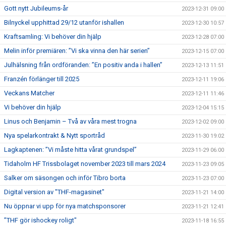
Gott nytt Jubileums-år
2023-12-31 09:00
Bilnyckel upphittad 29/12 utanför ishallen
2023-12-30 10:57
Kraftsamling: Vi behöver din hjälp
2023-12-28 07:00
Melin inför premiären: ”Vi ska vinna den här serien”
2023-12-15 07:00
Julhälsning från ordföranden: ”En positiv anda i hallen”
2023-12-13 11:51
Franzén förlänger till 2025
2023-12-11 19:06
Veckans Matcher
2023-12-11 11:46
Vi behöver din hjälp
2023-12-04 15:15
Linus och Benjamin – Två av våra mest trogna
2023-12-02 09:00
Nya spelarkontrakt & Nytt sportråd
2023-11-30 19:02
Lagkaptenen: ”Vi måste hitta vårat grundspel”
2023-11-29 06:00
Tidaholm HF Trissbolaget november 2023 till mars 2024
2023-11-23 09:05
Salker om säsongen och inför Tibro borta
2023-11-23 07:00
Digital version av "THF-magasinet"
2023-11-21 14:00
Nu öppnar vi upp för nya matchsponsorer
2023-11-21 12:41
”THF gör ishockey roligt"
2023-11-18 16:55