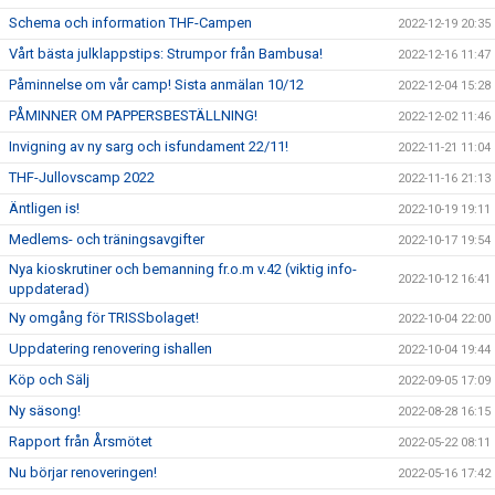
Schema och information THF-Campen
2022-12-19 20:35
Vårt bästa julklappstips: Strumpor från Bambusa!
2022-12-16 11:47
Påminnelse om vår camp! Sista anmälan 10/12
2022-12-04 15:28
PÅMINNER OM PAPPERSBESTÄLLNING!
2022-12-02 11:46
Invigning av ny sarg och isfundament 22/11!
2022-11-21 11:04
THF-Jullovscamp 2022
2022-11-16 21:13
Äntligen is!
2022-10-19 19:11
Medlems- och träningsavgifter
2022-10-17 19:54
Nya kioskrutiner och bemanning fr.o.m v.42 (viktig info-
2022-10-12 16:41
uppdaterad)
Ny omgång för TRISSbolaget!
2022-10-04 22:00
Uppdatering renovering ishallen
2022-10-04 19:44
Köp och Sälj
2022-09-05 17:09
Ny säsong!
2022-08-28 16:15
Rapport från Årsmötet
2022-05-22 08:11
Nu börjar renoveringen!
2022-05-16 17:42