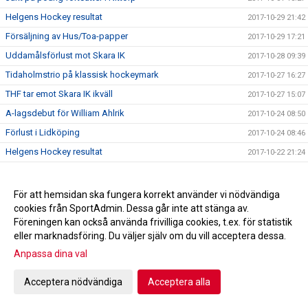
Helgens Hockey resultat
2017-10-29 21:42
Försäljning av Hus/Toa-papper
2017-10-29 17:21
Uddamålsförlust mot Skara IK
2017-10-28 09:39
Tidaholmstrio på klassisk hockeymark
2017-10-27 16:27
THF tar emot Skara IK ikväll
2017-10-27 15:07
A-lagsdebut för William Ahlrik
2017-10-24 08:50
Förlust i Lidköping
2017-10-24 08:46
Helgens Hockey resultat
2017-10-22 21:24
A-laget spelar borta mot HC Lidköping
2017-10-20 10:43
Trissbolaget!!!
2017-10-18 22:10
För att hemsidan ska fungera korrekt använder vi nödvändiga
cookies från SportAdmin. Dessa går inte att stänga av.
Seger i hemmapremiären!
2017-10-17 21:55
Föreningen kan också använda frivilliga cookies, t.ex. för statistik
Hus/Toa-pappers försäljning höst 2017
2017-10-16 08:05
eller marknadsföring. Du väljer själv om du vill acceptera dessa.
Helgens Hockey resultat
2017-10-15 20:33
Anpassa dina val
Skridskoskolan och hockeyskolan
2017-10-08 11:59
Acceptera nödvändiga
Acceptera alla
Kiosktider
2017-09-22 15:43
Bilder kick-off!
2017-09-03 19:58