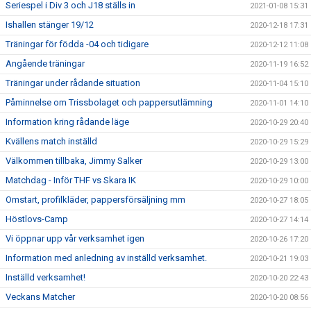
Seriespel i Div 3 och J18 ställs in
2021-01-08 15:31
Ishallen stänger 19/12
2020-12-18 17:31
Träningar för födda -04 och tidigare
2020-12-12 11:08
Angående träningar
2020-11-19 16:52
Träningar under rådande situation
2020-11-04 15:10
Påminnelse om Trissbolaget och pappersutlämning
2020-11-01 14:10
Information kring rådande läge
2020-10-29 20:40
Kvällens match inställd
2020-10-29 15:29
Välkommen tillbaka, Jimmy Salker
2020-10-29 13:00
Matchdag - Inför THF vs Skara IK
2020-10-29 10:00
Omstart, profilkläder, pappersförsäljning mm
2020-10-27 18:05
Höstlovs-Camp
2020-10-27 14:14
Vi öppnar upp vår verksamhet igen
2020-10-26 17:20
Information med anledning av inställd verksamhet.
2020-10-21 19:03
Inställd verksamhet!
2020-10-20 22:43
Veckans Matcher
2020-10-20 08:56