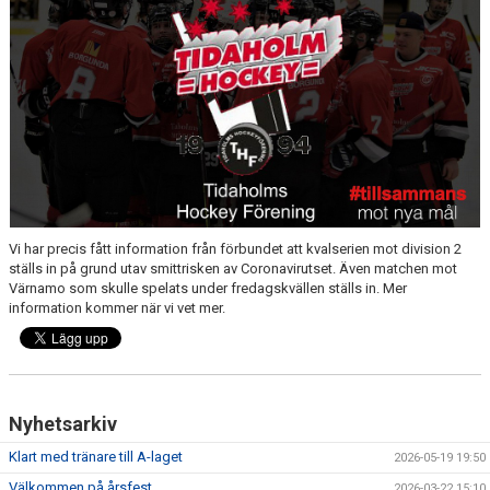
MEDLEM
KIOSKEN
THF UNGDOMSPOLICY - RÖDA TRÅD
PROFILKLÄDER
BILDGALLERI
TRISSBOLAGET
Vi har precis fått information från förbundet att kvalserien mot division 2
ställs in på grund utav smittrisken av Coronavirutset. Även matchen mot
DOKUMENT
Värnamo som skulle spelats under fredagskvällen ställs in. Mer
information kommer när vi vet mer.
ALLMÄNHETENS ÅKNING
FÖRSÄKRING
Nyhetsarkiv
Klart med tränare till A-laget
2026-05-19 19:50
Välkommen på årsfest
2026-03-22 15:10