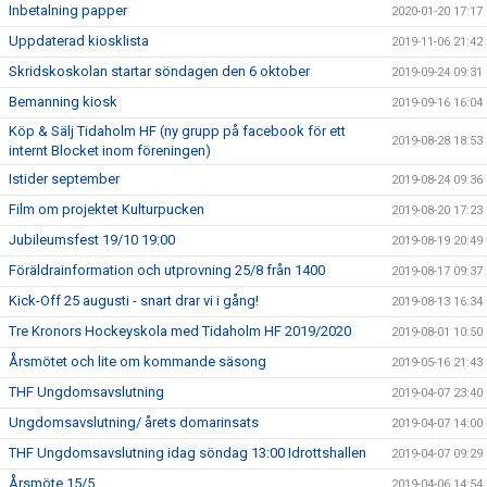
Inbetalning papper
2020-01-20 17:17
Uppdaterad kiosklista
2019-11-06 21:42
Skridskoskolan startar söndagen den 6 oktober
2019-09-24 09:31
Bemanning kiosk
2019-09-16 16:04
Köp & Sälj Tidaholm HF (ny grupp på facebook för ett
2019-08-28 18:53
internt Blocket inom föreningen)
Istider september
2019-08-24 09:36
Film om projektet Kulturpucken
2019-08-20 17:23
Jubileumsfest 19/10 19:00
2019-08-19 20:49
Föräldrainformation och utprovning 25/8 från 1400
2019-08-17 09:37
Kick-Off 25 augusti - snart drar vi i gång!
2019-08-13 16:34
Tre Kronors Hockeyskola med Tidaholm HF 2019/2020
2019-08-01 10:50
Årsmötet och lite om kommande säsong
2019-05-16 21:43
THF Ungdomsavslutning
2019-04-07 23:40
Ungdomsavslutning/ årets domarinsats
2019-04-07 14:00
THF Ungdomsavslutning idag söndag 13:00 Idrottshallen
2019-04-07 09:29
Årsmöte 15/5
2019-04-06 14:54