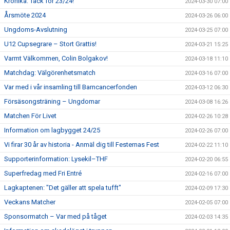
Krönika: Tack för 23/24!
2024-03-30 07:00
Årsmöte 2024
2024-03-26 06:00
Ungdoms-Avslutning
2024-03-25 07:00
U12 Cupsegrare – Stort Grattis!
2024-03-21 15:25
Varmt Välkommen, Colin Bolgakov!
2024-03-18 11:10
Matchdag: Välgörenhetsmatch
2024-03-16 07:00
Var med i vår insamling till Barncancerfonden
2024-03-12 06:30
Försäsongsträning – Ungdomar
2024-03-08 16:26
Matchen För Livet
2024-02-26 10:28
Information om lagbygget 24/25
2024-02-26 07:00
Vi firar 30 år av historia - Anmäl dig till Festernas Fest
2024-02-22 11:10
Supporterinformation: Lysekil–THF
2024-02-20 06:55
Superfredag med Fri Entré
2024-02-16 07:00
Lagkaptenen: "Det gäller att spela tufft"
2024-02-09 17:30
Veckans Matcher
2024-02-05 07:00
Sponsormatch – Var med på tåget
2024-02-03 14:35