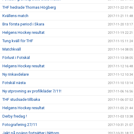
THF hedrade Thomas Högberg
2017-11-22 07:46
Kvällens match
2017-11-21 11:48
Bra första period i Skara
2017-11-20 13:17
Helgens Hockey resultat
2017-11-19 22:21
Tung kväll för THF
2017-11-15 11:24
Matchkväll
2017-11-14 08:05
Förlust i Fotskäl
2017-11-13 08:05
Helgens Hockey resultat
2017-11-12 16:48
Ny rinkavdelare
2017-11-12 10:34
Fotskäl nästa
2017-11-10 13:14
Ny utprovning av profilkläder 7/11!
2017-11-06 16:56
THF studsade tillbaka
2017-11-06 07:52
Helgens Hockey resultat
2017-11-05 21:44
Derby fredag !
2017-11-03 13:38
Fotografering 27/11
2017-10-31 21:07
Jakt på poäng fortsätter i Nittorp
2017-10-31 18:27