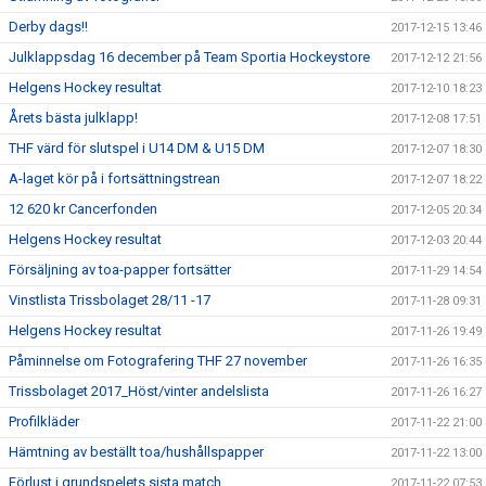
Derby dags!!
2017-12-15 13:46
Julklappsdag 16 december på Team Sportia Hockeystore
2017-12-12 21:56
Helgens Hockey resultat
2017-12-10 18:23
Årets bästa julklapp!
2017-12-08 17:51
THF värd för slutspel i U14 DM & U15 DM
2017-12-07 18:30
A-laget kör på i fortsättningstrean
2017-12-07 18:22
12 620 kr Cancerfonden
2017-12-05 20:34
Helgens Hockey resultat
2017-12-03 20:44
Försäljning av toa-papper fortsätter
2017-11-29 14:54
Vinstlista Trissbolaget 28/11 -17
2017-11-28 09:31
Helgens Hockey resultat
2017-11-26 19:49
Påminnelse om Fotografering THF 27 november
2017-11-26 16:35
Trissbolaget 2017_Höst/vinter andelslista
2017-11-26 16:27
Profilkläder
2017-11-22 21:00
Hämtning av beställt toa/hushållspapper
2017-11-22 13:00
Förlust i grundspelets sista match
2017-11-22 07:53