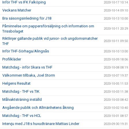
Inför THF vs IFK Falköping
2020-10-17 10:14
Veckans Matcher
2020-10-14 09:10
Bra säsongsinledning för J18
2020-10-13 10:00
Påminnelse om pappersförsäljning och information om
2020-10-11 20:29
Trissbolaget
Riktlinjer gällande publik vid junior- och ungdomsmatcher
2020-10-11 09:50
THF
Inför THF-Sörhaga/Alingsås
2020-10-10 13:00
Profilkläder
2020-10-09 18:06
Matchdag - inför Skara vs THF
2020-10-08 08:19
Välkommen tillbaka, Joel Storm
2020-10-07 19:37
Helgens Resultat
2020-10-05 11:53
Matchdag - THF vs TIK
2020-10-03 11:38
Målvaktsträning inställd
2020-10-03 08:42
Angående publik och Allmänhetens åkning
2020-10-02 10:40
Matchdag - THF vs HCL
2020-10-01 08:57
Intervju med J18:s huvudtränare Mattias Linder
2020-09-30 19:31