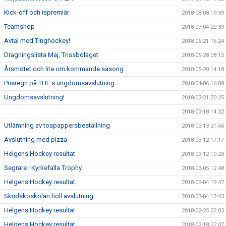
Kick-off och ispremiär
2018-08-08 19:39
Teamshop
2018-07-04 20:39
Avtal med Tinghockey!
2018-06-21 16:24
Dragningslista Maj, Trissbolaget
2018-05-28 08:15
Årsmötet och lite om kommande säsong
2018-05-20 14:18
Prisregn på THF:s ungdomsavslutning
2018-04-06 16:08
Ungdomsavslutning!
2018-03-21 20:25
2018-03-18 14:32
Utlämning av toapappersbeställning
2018-03-13 21:46
Avslutning med pizza
2018-03-12 17:17
Helgens Hockey resultat
2018-03-12 10:23
Segrare i Kyrkefalla Trophy
2018-03-05 12:48
Helgens Hockey resultat
2018-03-04 19:47
Skridskoskolan höll avslutning
2018-03-04 12:43
Helgens Hockey resultat
2018-02-25 22:03
Helgens Hockey resultat
2018-02-18 22:07