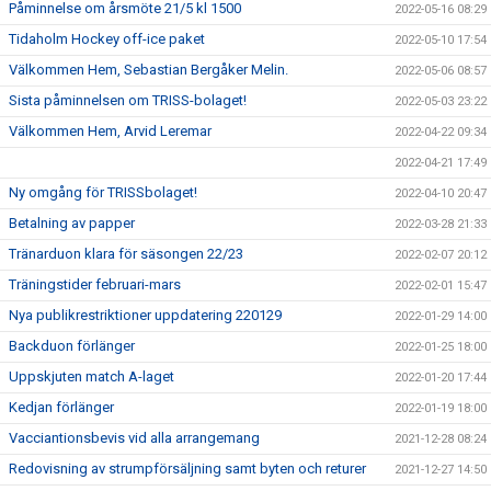
Påminnelse om årsmöte 21/5 kl 1500
2022-05-16 08:29
Tidaholm Hockey off-ice paket
2022-05-10 17:54
Välkommen Hem, Sebastian Bergåker Melin.
2022-05-06 08:57
Sista påminnelsen om TRISS-bolaget!
2022-05-03 23:22
Välkommen Hem, Arvid Leremar
2022-04-22 09:34
2022-04-21 17:49
Ny omgång för TRISSbolaget!
2022-04-10 20:47
Betalning av papper
2022-03-28 21:33
Tränarduon klara för säsongen 22/23
2022-02-07 20:12
Träningstider februari-mars
2022-02-01 15:47
Nya publikrestriktioner uppdatering 220129
2022-01-29 14:00
Backduon förlänger
2022-01-25 18:00
Uppskjuten match A-laget
2022-01-20 17:44
Kedjan förlänger
2022-01-19 18:00
Vacciantionsbevis vid alla arrangemang
2021-12-28 08:24
Redovisning av strumpförsäljning samt byten och returer
2021-12-27 14:50