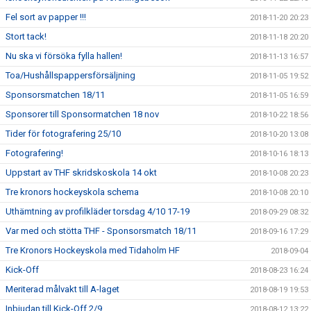
Fel sort av papper !!!
2018-11-20 20:23
Stort tack!
2018-11-18 20:20
Nu ska vi försöka fylla hallen!
2018-11-13 16:57
Toa/Hushållspappersförsäljning
2018-11-05 19:52
Sponsorsmatchen 18/11
2018-11-05 16:59
Sponsorer till Sponsormatchen 18 nov
2018-10-22 18:56
Tider för fotografering 25/10
2018-10-20 13:08
Fotografering!
2018-10-16 18:13
Uppstart av THF skridskoskola 14 okt
2018-10-08 20:23
Tre kronors hockeyskola schema
2018-10-08 20:10
Uthämtning av profilkläder torsdag 4/10 17-19
2018-09-29 08:32
Var med och stötta THF - Sponsorsmatch 18/11
2018-09-16 17:29
Tre Kronors Hockeyskola med Tidaholm HF
2018-09-04
Kick-Off
2018-08-23 16:24
Meriterad målvakt till A-laget
2018-08-19 19:53
Inbjudan till Kick-Off 2/9
2018-08-12 13:22