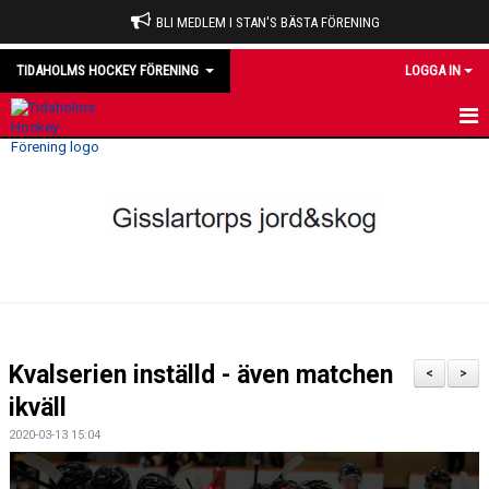
BLI MEDLEM I STAN'S BÄSTA FÖRENING
TIDAHOLMS HOCKEY FÖRENING
LOGGA IN
HEM
NYHETER
VÅRA LAG
OM KLUBBEN
KALENDER
Kvalserien inställd - även matchen
<
>
MATCHER
ikväll
2020-03-13 15:04
DOMARE