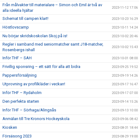
Från målvakter till materialare – Simon och Emil är två av
2023-11-12 17:06
alla ideella hjältar
Schemat till campen klart!
2023-10-23 16:29
Höstlovscamp
2023-10-11 14:24
Nu börjar skridskoskolan Skoj på is!
2023-10-02 20:46
Regler i samband med seniormatcher samt J18-matcher,
2023-10-02 15:43
Rosenbergs ishall
Inför THF – SAH
2023-10-01 08:00
Frivillig sponsring – ett sätt för alla att bidra
2023-09-25 19:52
Pappersförsäljning
2023-09-19 14:26
Utprovning av profilkläder i veckan!
2023-09-17 16:47
Inför THF – Rydaholm
2023-09-17 07:00
Den perfekta starten
2023-09-14 15:26
Inför THF – Sörhaga/Alingsås
2023-09-13 10:00
Anmälan till Tre Kronors Hockeyskola
2023-09-06 08:42
Kiosken
2023-08-31 18:44
Försäsong 2023
2023-08-29 19:00