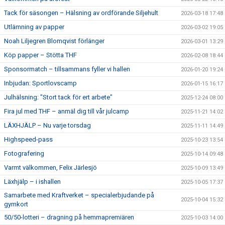
Tack för säsongen – Hälsning av ordförande Siljehult
2026-03-18 17:48
Utlämning av papper
2026-03-02 19:05
Noah Liljegren Blomqvist förlänger
2026-03-01 13:29
Köp papper – Stötta THF
2026-02-08 18:44
Sponsormatch – tillsammans fyller vi hallen
2026-01-20 19:24
Inbjudan: Sportlovscamp
2026-01-15 16:17
Julhälsning: "Stort tack för ert arbete"
2025-12-24 08:00
Fira jul med THF – anmäl dig till vår julcamp
2025-11-21 14:02
LÄXHJÄLP – Nu varje torsdag
2025-11-11 14:49
Highspeed-pass
2025-10-23 13:54
Fotografering
2025-10-14 09:48
Varmt välkommen, Felix Järlesjö
2025-10-09 13:49
Läxhjälp – i ishallen
2025-10-05 17:37
Samarbete med Kraftverket – specialerbjudande på
2025-10-04 15:32
gymkort
50/50-lotteri – dragning på hemmapremiären
2025-10-03 14:00