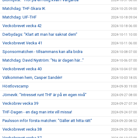
2024-10-31 08:00
Matchdag: THF-Skara IK
2024-10-25 09:00
Matchdag: UIF-THF
2024-10-18 09:04
Veckobrevet vecka 42
2024-10-18 06:00
Derbydags: ”Klart att man har saknat dem"
2024-10-11 10:00
Veckobrevet Vecka 41
2024-10-11 06:00
Sponsormatchen - tillsammans kan alla bidra
2024-10-08 07:00
Matchdag: David Nyström: ”Nu är dagen här..."
2024-10-06 07:00
Veckobrevet vecka 40
2024-10-04 07:00
Välkommen hem, Casper Sandén!
2024-10-03 18:05
Höstlovscamp
2024-09-30 19:00
Jörnevik: ”Intresset runt THF är på en egen nivå”
2024-09-27 08:00
Veckobrev vecka 39
2024-09-27 07:34
THF-Dagen - en dag man inte vill missa!
2024-09-24 07:00
Paulsson inför första matchen: "Gäller att hitta rätt"
2024-09-20 08:52
Veckobrevet vecka 38
2024-09-20 06:00
Veckobrevet vecka 37