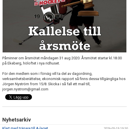
MEDLEM
KIOSKEN
THF UNGDOMSPOLICY - RÖDA TRÅD
PROFILKLÄDER
BILDGALLERI
Påminner om årsmötet måndagen 31 aug 2020. Årsmötet startar kl.18.00
TRISSBOLAGET
på Ekeberg, höloftet i nya ridhuset.
För den medlem som i förväg vill ta del av dagordning,
DOKUMENT
verksamhetsberättelse, ekonomisk rapport så finns dessa tillgängliga hos
Jörgen Nyström from 15/8. Skicka i så fall ett mail till,
ALLMÄNHETENS ÅKNING
jorgen.nystrom@gmail.com
FÖRSÄKRING
Nyhetsarkiv
Klart med tränare till A-laget
2026-05-19 19:50