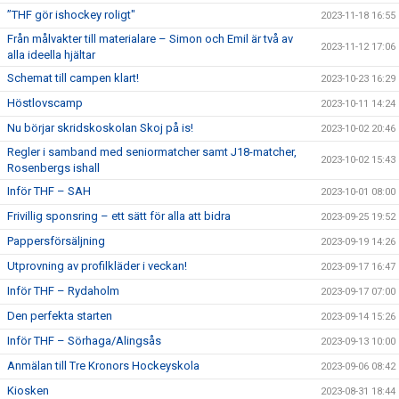
”THF gör ishockey roligt"
2023-11-18 16:55
Från målvakter till materialare – Simon och Emil är två av
2023-11-12 17:06
alla ideella hjältar
Schemat till campen klart!
2023-10-23 16:29
Höstlovscamp
2023-10-11 14:24
Nu börjar skridskoskolan Skoj på is!
2023-10-02 20:46
Regler i samband med seniormatcher samt J18-matcher,
2023-10-02 15:43
Rosenbergs ishall
Inför THF – SAH
2023-10-01 08:00
Frivillig sponsring – ett sätt för alla att bidra
2023-09-25 19:52
Pappersförsäljning
2023-09-19 14:26
Utprovning av profilkläder i veckan!
2023-09-17 16:47
Inför THF – Rydaholm
2023-09-17 07:00
Den perfekta starten
2023-09-14 15:26
Inför THF – Sörhaga/Alingsås
2023-09-13 10:00
Anmälan till Tre Kronors Hockeyskola
2023-09-06 08:42
Kiosken
2023-08-31 18:44