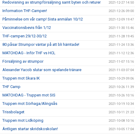
Redovisning av strumpförsäljning samt byten och returer
2021-12-27 14:50
Information THF-Campen!
2021-12-26 09:00
Påminnelse om vår camp! Sista anmälan 10/12
2021-12-09 19:47
Vaccinationsbevis från 1/12
2021-11-30 15:46
THF-campen 29/12-30/12
2021-11-28 19:45
80 påsar Strumpor väntar på att bli hämtade!
2021-11-24 13:36
MATCHDAG - Inför THF vs HCL
2021-11-12 12:36
Försäljning av strumpor
2021-11-07 15:16
Alexander Yacob slutar som spelande tränare
2021-11-03 07:04
Truppen mot Skara IK
2021-10-29 09:06
THF Camp
2021-10-26 11:39
MATCHDAG - Truppen mot SIS
2021-10-26 10:16
Truppen mot Sörhaga/Alingsås
2021-10-19 10:34
Trissbolaget
2021-10-11 21:23
Truppen mot Lidköping
2021-10-08 10:16
Äntligen startar skridskoskolan!
2021-10-05 17:04