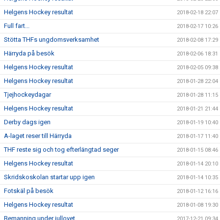
Helgens Hockey resultat
2018-02-18 22:07
Full fart...
2018-02-17 10:26
Stötta THFs ungdomsverksamhet
2018-02-08 17:29
Härryda på besök
2018-02-06 18:31
Helgens Hockey resultat
2018-02-05 09:38
Helgens Hockey resultat
2018-01-28 22:04
Tjejhockeydagar
2018-01-28 11:15
Helgens Hockey resultat
2018-01-21 21:44
Derby dags igen
2018-01-19 10:40
A-laget reser till Härryda
2018-01-17 11:40
THF reste sig och tog efterlängtad seger
2018-01-15 08:46
Helgens Hockey resultat
2018-01-14 20:10
Skridskoskolan startar upp igen
2018-01-14 10:35
Fotskäl på besök
2018-01-12 16:16
Helgens Hockey resultat
2018-01-08 19:30
Bemanning under jullovet
2017-12-21 09:34