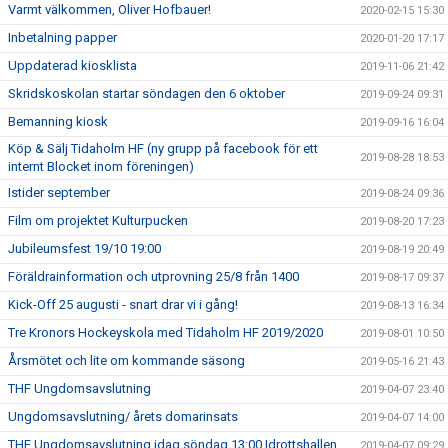
Varmt välkommen, Oliver Hofbauer!
2020-02-15 15:30
Inbetalning papper
2020-01-20 17:17
Uppdaterad kiosklista
2019-11-06 21:42
Skridskoskolan startar söndagen den 6 oktober
2019-09-24 09:31
Bemanning kiosk
2019-09-16 16:04
Köp & Sälj Tidaholm HF (ny grupp på facebook för ett
2019-08-28 18:53
internt Blocket inom föreningen)
Istider september
2019-08-24 09:36
Film om projektet Kulturpucken
2019-08-20 17:23
Jubileumsfest 19/10 19:00
2019-08-19 20:49
Föräldrainformation och utprovning 25/8 från 1400
2019-08-17 09:37
Kick-Off 25 augusti - snart drar vi i gång!
2019-08-13 16:34
Tre Kronors Hockeyskola med Tidaholm HF 2019/2020
2019-08-01 10:50
Årsmötet och lite om kommande säsong
2019-05-16 21:43
THF Ungdomsavslutning
2019-04-07 23:40
Ungdomsavslutning/ årets domarinsats
2019-04-07 14:00
THF Ungdomsavslutning idag söndag 13:00 Idrottshallen
2019-04-07 09:29