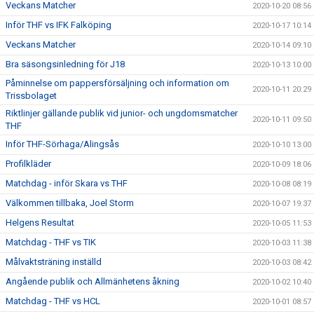
Veckans Matcher
2020-10-20 08:56
Inför THF vs IFK Falköping
2020-10-17 10:14
Veckans Matcher
2020-10-14 09:10
Bra säsongsinledning för J18
2020-10-13 10:00
Påminnelse om pappersförsäljning och information om
2020-10-11 20:29
Trissbolaget
Riktlinjer gällande publik vid junior- och ungdomsmatcher
2020-10-11 09:50
THF
Inför THF-Sörhaga/Alingsås
2020-10-10 13:00
Profilkläder
2020-10-09 18:06
Matchdag - inför Skara vs THF
2020-10-08 08:19
Välkommen tillbaka, Joel Storm
2020-10-07 19:37
Helgens Resultat
2020-10-05 11:53
Matchdag - THF vs TIK
2020-10-03 11:38
Målvaktsträning inställd
2020-10-03 08:42
Angående publik och Allmänhetens åkning
2020-10-02 10:40
Matchdag - THF vs HCL
2020-10-01 08:57