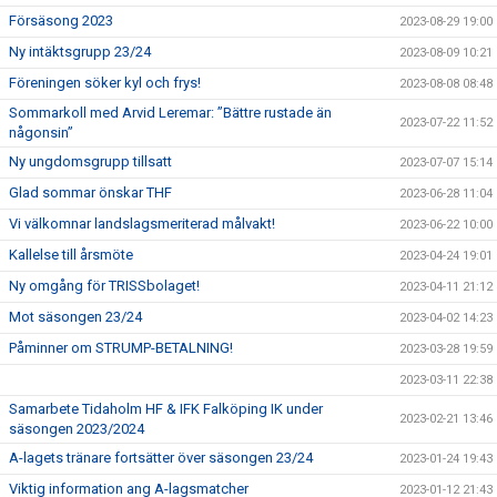
Försäsong 2023
2023-08-29 19:00
Ny intäktsgrupp 23/24
2023-08-09 10:21
Föreningen söker kyl och frys!
2023-08-08 08:48
Sommarkoll med Arvid Leremar: ”Bättre rustade än
2023-07-22 11:52
någonsin”
Ny ungdomsgrupp tillsatt
2023-07-07 15:14
Glad sommar önskar THF
2023-06-28 11:04
Vi välkomnar landslagsmeriterad målvakt!
2023-06-22 10:00
Kallelse till årsmöte
2023-04-24 19:01
Ny omgång för TRISSbolaget!
2023-04-11 21:12
Mot säsongen 23/24
2023-04-02 14:23
Påminner om STRUMP-BETALNING!
2023-03-28 19:59
2023-03-11 22:38
Samarbete Tidaholm HF & IFK Falköping IK under
2023-02-21 13:46
säsongen 2023/2024
A-lagets tränare fortsätter över säsongen 23/24
2023-01-24 19:43
Viktig information ang A-lagsmatcher
2023-01-12 21:43