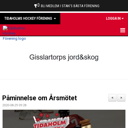
BLI MEDLEM I STAN'S BÄSTA FÖRENING
TIDAHOLMS HOCKEY FÖRENING
LOGGA IN
HEM
NYHETER
VÅRA LAG
OM KLUBBEN
KALENDER
Påminnelse om Årsmötet
<
>
MATCHER
2020-08-29 09:28
DOMARE