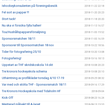
Ishockeykonsulenten på föreningsbesök
2018-11-22 22:18
Fel sort av papper !!!
2018-11-20 20:23
Stort tack!
2018-11-18 20:20
Nu ska vi försöka fylla hallen!
2018-11-13 16:57
Toa/Hushållspappersförsäljning
2018-11-05 19:52
Sponsorsmatchen 18/11
2018-11-05 16:59
Sponsorer till Sponsormatchen 18 nov
2018-10-22 18:56
Tider för fotografering 25/10
2018-10-20 13:08
Fotografering!
2018-10-16 18:13
Uppstart av THF skridskoskola 14 okt
2018-10-08 20:23
Tre kronors hockeyskola schema
2018-10-08 20:10
Uthämtning av profilkläder torsdag 4/10 17-19
2018-09-29 08:32
Var med och stötta THF - Sponsorsmatch 18/11
2018-09-16 17:29
Tre Kronors Hockeyskola med Tidaholm HF
2018-09-04
Kick-Off
2018-08-23 16:24
Meriterad målvakt till A-laget
2018-08-19 19:53