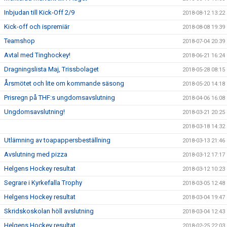
Inbjudan till Kick-Off 2/9
2018-08-12 13:22
Kick-off och ispremiär
2018-08-08 19:39
Teamshop
2018-07-04 20:39
Avtal med Tinghockey!
2018-06-21 16:24
Dragningslista Maj, Trissbolaget
2018-05-28 08:15
Årsmötet och lite om kommande säsong
2018-05-20 14:18
Prisregn på THF:s ungdomsavslutning
2018-04-06 16:08
Ungdomsavslutning!
2018-03-21 20:25
2018-03-18 14:32
Utlämning av toapappersbeställning
2018-03-13 21:46
Avslutning med pizza
2018-03-12 17:17
Helgens Hockey resultat
2018-03-12 10:23
Segrare i Kyrkefalla Trophy
2018-03-05 12:48
Helgens Hockey resultat
2018-03-04 19:47
Skridskoskolan höll avslutning
2018-03-04 12:43
Helgens Hockey resultat
2018-02-25 22:03