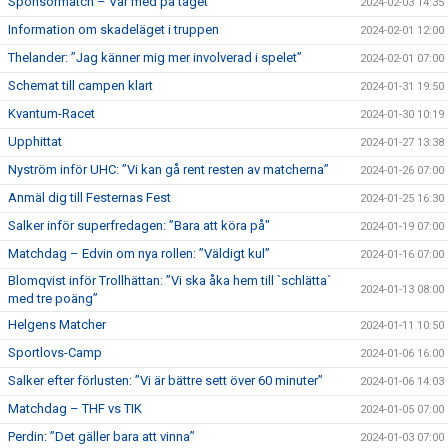
Sponsormatch – Var med på tåget
2024-02-03 14:35
Information om skadeläget i truppen
2024-02-01 12:00
Thelander: ”Jag känner mig mer involverad i spelet”
2024-02-01 07:00
Schemat till campen klart
2024-01-31 19:50
Kvantum-Racet
2024-01-30 10:19
Upphittat
2024-01-27 13:38
Nyström inför UHC: ”Vi kan gå rent resten av matcherna”
2024-01-26 07:00
Anmäl dig till Festernas Fest
2024-01-25 16:30
Salker inför superfredagen: ”Bara att köra på"
2024-01-19 07:00
Matchdag – Edvin om nya rollen: ”Väldigt kul”
2024-01-16 07:00
Blomqvist inför Trollhättan: ”Vi ska åka hem till `schlätta´
2024-01-13 08:00
med tre poäng”
Helgens Matcher
2024-01-11 10:50
Sportlovs-Camp
2024-01-06 16:00
Salker efter förlusten: ”Vi är bättre sett över 60 minuter”
2024-01-06 14:03
Matchdag – THF vs TIK
2024-01-05 07:00
Perdin: ”Det gäller bara att vinna”
2024-01-03 07:00