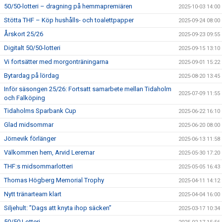
50/50-lotteri – dragning på hemmapremiären
2025-10-03 14:00
Stötta THF – Köp hushålls- och toalettpapper
2025-09-24 08:00
Årskort 25/26
2025-09-23 09:55
Digitalt 50/50-lotteri
2025-09-15 13:10
Vi fortsätter med morgonträningarna
2025-09-01 15:22
Bytardag på lördag
2025-08-20 13:45
Inför säsongen 25/26: Fortsatt samarbete mellan Tidaholm
2025-07-09 11:55
och Falköping
Tidaholms Sparbank Cup
2025-06-22 16:10
Glad midsommar
2025-06-20 08:00
Jörnevik förlänger
2025-06-13 11:58
Välkommen hem, Arvid Leremar
2025-05-30 17:20
THF:s midsommarlotteri
2025-05-05 16:43
Thomas Högberg Memorial Trophy
2025-04-11 14:12
Nytt tränarteam klart
2025-04-04 16:00
Siljehult: ”Dags att knyta ihop säcken”
2025-03-17 10:34
50/50 Lotteri