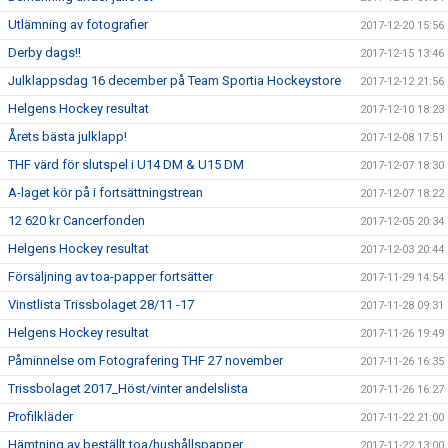
Utlämning av fotografier
2017-12-20 15:56
Derby dags!!
2017-12-15 13:46
Julklappsdag 16 december på Team Sportia Hockeystore
2017-12-12 21:56
Helgens Hockey resultat
2017-12-10 18:23
Årets bästa julklapp!
2017-12-08 17:51
THF värd för slutspel i U14 DM & U15 DM
2017-12-07 18:30
A-laget kör på i fortsättningstrean
2017-12-07 18:22
12 620 kr Cancerfonden
2017-12-05 20:34
Helgens Hockey resultat
2017-12-03 20:44
Försäljning av toa-papper fortsätter
2017-11-29 14:54
Vinstlista Trissbolaget 28/11 -17
2017-11-28 09:31
Helgens Hockey resultat
2017-11-26 19:49
Påminnelse om Fotografering THF 27 november
2017-11-26 16:35
Trissbolaget 2017_Höst/vinter andelslista
2017-11-26 16:27
Profilkläder
2017-11-22 21:00
Hämtning av beställt toa/hushållspapper
2017-11-22 13:00