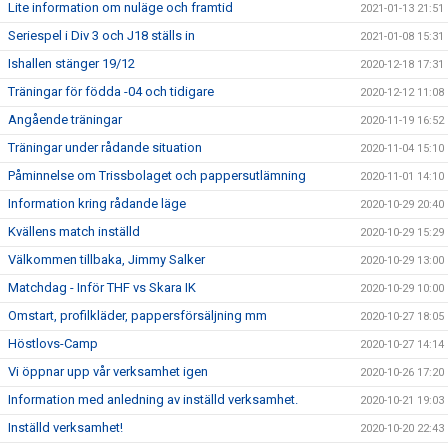
Lite information om nuläge och framtid
2021-01-13 21:51
Seriespel i Div 3 och J18 ställs in
2021-01-08 15:31
Ishallen stänger 19/12
2020-12-18 17:31
Träningar för födda -04 och tidigare
2020-12-12 11:08
Angående träningar
2020-11-19 16:52
Träningar under rådande situation
2020-11-04 15:10
Påminnelse om Trissbolaget och pappersutlämning
2020-11-01 14:10
Information kring rådande läge
2020-10-29 20:40
Kvällens match inställd
2020-10-29 15:29
Välkommen tillbaka, Jimmy Salker
2020-10-29 13:00
Matchdag - Inför THF vs Skara IK
2020-10-29 10:00
Omstart, profilkläder, pappersförsäljning mm
2020-10-27 18:05
Höstlovs-Camp
2020-10-27 14:14
Vi öppnar upp vår verksamhet igen
2020-10-26 17:20
Information med anledning av inställd verksamhet.
2020-10-21 19:03
Inställd verksamhet!
2020-10-20 22:43