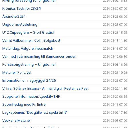
Frivillig försäsong för ungdomar
2024-04-02 13:33
Krönika: Tack för 23/24!
2024-03-30 07:00
Årsmöte 2024
2024-03-26 06:00
Ungdoms-Avslutning
2024-03-25 07:00
U12 Cupsegrare – Stort Grattis!
2024-03-21 15:25
Varmt Välkommen, Colin Bolgakov!
2024-03-18 11:10
Matchdag: Välgörenhetsmatch
2024-03-16 07:00
Var med i vår insamling till Barncancerfonden
2024-03-12 06:30
Försäsongsträning – Ungdomar
2024-03-08 16:26
Matchen För Livet
2024-02-26 10:28
Information om lagbygget 24/25
2024-02-26 07:00
Vi firar 30 år av historia - Anmäl dig till Festernas Fest
2024-02-22 11:10
Supporterinformation: Lysekil–THF
2024-02-20 06:55
Superfredag med Fri Entré
2024-02-16 07:00
Lagkaptenen: "Det gäller att spela tufft"
2024-02-09 17:30
Veckans Matcher
2024-02-05 07:00