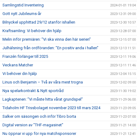
Samlingstid Inventering
2024-01-01 19:04
Gott nytt Jubileums-år
2023-12-31 09:00
Bilnyckel upphittad 29/12 utanför ishallen
2023-12-30 10:57
Kraftsamling: Vi behöver din hjälp
2023-12-28 07:00
Melin inför premiären: ”Vi ska vinna den här serien”
2023-12-15 07:00
Julhälsning från ordföranden: ”En positiv anda i hallen”
2023-12-13 11:51
Franzén förlänger till 2025
2023-12-11 19:06
Veckans Matcher
2023-12-11 11:46
Vi behöver din hjälp
2023-12-04 15:15
Linus och Benjamin – Två av våra mest trogna
2023-12-02 09:00
Nya spelarkontrakt & Nytt sportråd
2023-11-30 19:02
Lagkaptenen: ”Vi måste hitta vårat grundspel”
2023-11-29 06:00
Tidaholm HF Trissbolaget november 2023 till mars 2024
2023-11-23 09:05
Salker om säsongen och inför Tibro borta
2023-11-23 07:00
Digital version av "THF-magasinet"
2023-11-21 14:00
Nu öppnar vi upp för nya matchsponsorer
2023-11-21 12:41