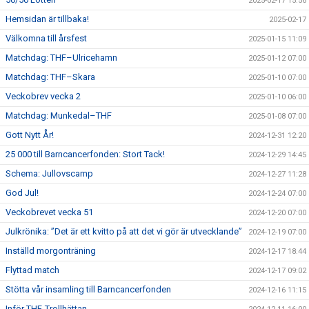
2025-02-17 15:56
Hemsidan är tillbaka!
2025-02-17
Välkomna till årsfest
2025-01-15 11:09
Matchdag: THF–Ulricehamn
2025-01-12 07:00
Matchdag: THF–Skara
2025-01-10 07:00
Veckobrev vecka 2
2025-01-10 06:00
Matchdag: Munkedal–THF
2025-01-08 07:00
Gott Nytt År!
2024-12-31 12:20
25 000 till Barncancerfonden: Stort Tack!
2024-12-29 14:45
Schema: Jullovscamp
2024-12-27 11:28
God Jul!
2024-12-24 07:00
Veckobrevet vecka 51
2024-12-20 07:00
Julkrönika: ”Det är ett kvitto på att det vi gör är utvecklande”
2024-12-19 07:00
Inställd morgonträning
2024-12-17 18:44
Flyttad match
2024-12-17 09:02
Stötta vår insamling till Barncancerfonden
2024-12-16 11:15
Inför THF-Trollhättan