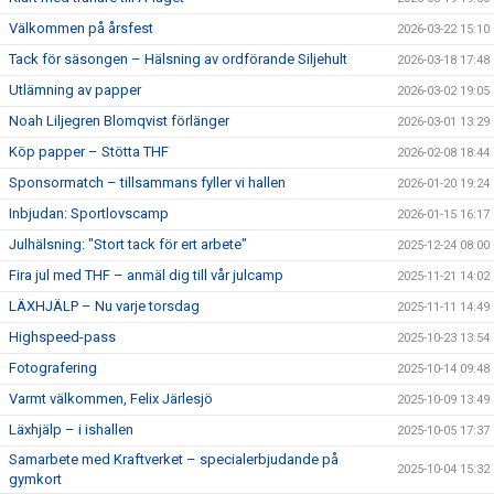
Välkommen på årsfest
2026-03-22 15:10
Tack för säsongen – Hälsning av ordförande Siljehult
2026-03-18 17:48
Utlämning av papper
2026-03-02 19:05
Noah Liljegren Blomqvist förlänger
2026-03-01 13:29
Köp papper – Stötta THF
2026-02-08 18:44
Sponsormatch – tillsammans fyller vi hallen
2026-01-20 19:24
Inbjudan: Sportlovscamp
2026-01-15 16:17
Julhälsning: "Stort tack för ert arbete"
2025-12-24 08:00
Fira jul med THF – anmäl dig till vår julcamp
2025-11-21 14:02
LÄXHJÄLP – Nu varje torsdag
2025-11-11 14:49
Highspeed-pass
2025-10-23 13:54
Fotografering
2025-10-14 09:48
Varmt välkommen, Felix Järlesjö
2025-10-09 13:49
Läxhjälp – i ishallen
2025-10-05 17:37
Samarbete med Kraftverket – specialerbjudande på
2025-10-04 15:32
gymkort