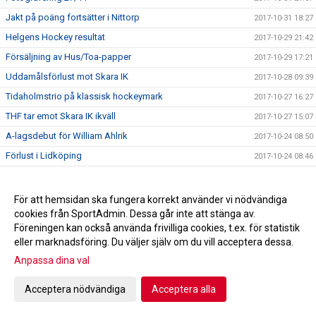
Jakt på poäng fortsätter i Nittorp
2017-10-31 18:27
Helgens Hockey resultat
2017-10-29 21:42
Försäljning av Hus/Toa-papper
2017-10-29 17:21
Uddamålsförlust mot Skara IK
2017-10-28 09:39
Tidaholmstrio på klassisk hockeymark
2017-10-27 16:27
THF tar emot Skara IK ikväll
2017-10-27 15:07
A-lagsdebut för William Ahlrik
2017-10-24 08:50
Förlust i Lidköping
2017-10-24 08:46
Helgens Hockey resultat
2017-10-22 21:24
A-laget spelar borta mot HC Lidköping
2017-10-20 10:43
För att hemsidan ska fungera korrekt använder vi nödvändiga
cookies från SportAdmin. Dessa går inte att stänga av.
Trissbolaget!!!
2017-10-18 22:10
Föreningen kan också använda frivilliga cookies, t.ex. för statistik
Seger i hemmapremiären!
2017-10-17 21:55
eller marknadsföring. Du väljer själv om du vill acceptera dessa.
Hus/Toa-pappers försäljning höst 2017
2017-10-16 08:05
Anpassa dina val
Helgens Hockey resultat
2017-10-15 20:33
Acceptera nödvändiga
Acceptera alla
Skridskoskolan och hockeyskolan
2017-10-08 11:59
Kiosktider
2017-09-22 15:43