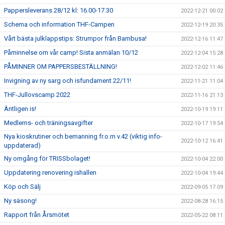
Pappersleverans 28/12 kl: 16.00-17.30
2022-12-21 00:02
Schema och information THF-Campen
2022-12-19 20:35
Vårt bästa julklappstips: Strumpor från Bambusa!
2022-12-16 11:47
Påminnelse om vår camp! Sista anmälan 10/12
2022-12-04 15:28
PÅMINNER OM PAPPERSBESTÄLLNING!
2022-12-02 11:46
Invigning av ny sarg och isfundament 22/11!
2022-11-21 11:04
THF-Jullovscamp 2022
2022-11-16 21:13
Äntligen is!
2022-10-19 19:11
Medlems- och träningsavgifter
2022-10-17 19:54
Nya kioskrutiner och bemanning fr.o.m v.42 (viktig info-
2022-10-12 16:41
uppdaterad)
Ny omgång för TRISSbolaget!
2022-10-04 22:00
Uppdatering renovering ishallen
2022-10-04 19:44
Köp och Sälj
2022-09-05 17:09
Ny säsong!
2022-08-28 16:15
Rapport från Årsmötet
2022-05-22 08:11