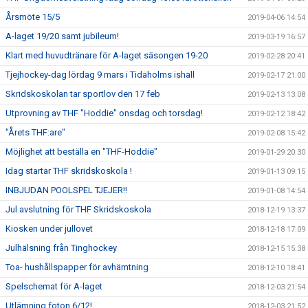
Årsmöte 15/5
2019-04-06 14:54
A-laget 19/20 samt jubileum!
2019-03-19 16:57
Klart med huvudtränare för A-laget säsongen 19-20
2019-02-28 20:41
Tjejhockey-dag lördag 9 mars i Tidaholms ishall
2019-02-17 21:00
Skridskoskolan tar sportlov den 17 feb
2019-02-13 13:08
Utprovning av THF "Hoddie" onsdag och torsdag!
2019-02-12 18:42
"Årets THF:are"
2019-02-08 15:42
Möjlighet att beställa en "THF-Hoddie"
2019-01-29 20:30
Idag startar THF skridskoskola !
2019-01-13 09:15
INBJUDAN POOLSPEL TJEJER!!
2019-01-08 14:54
Jul avslutning för THF Skridskoskola
2018-12-19 13:37
Kiosken under jullovet
2018-12-18 17:09
Julhälsning från Tinghockey
2018-12-15 15:38
Toa- hushållspapper för avhämtning
2018-12-10 18:41
Spelschemat för A-laget
2018-12-03 21:54
Utlämning foton 6/12!
2018-12-03 21:52