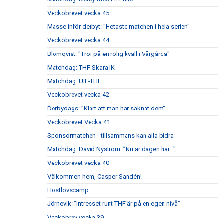
Veckobrevet vecka 45
Masse inför derbyt: "Hetaste matchen i hela serien"
Veckobrevet vecka 44
Blomqvist: "Tror på en rolig kväll i Vårgårda"
Matchdag: THF-Skara IK
Matchdag: UIF-THF
Veckobrevet vecka 42
Derbydags: ”Klart att man har saknat dem"
Veckobrevet Vecka 41
Sponsormatchen - tillsammans kan alla bidra
Matchdag: David Nyström: ”Nu är dagen här..."
Veckobrevet vecka 40
Välkommen hem, Casper Sandén!
Höstlovscamp
Jörnevik: ”Intresset runt THF är på en egen nivå”
Veckobrev vecka 39