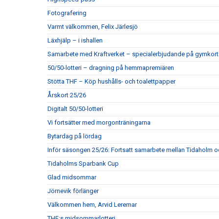
Fotografering
Varmt välkommen, Felix Järlesjö
Läxhjälp – i ishallen
Samarbete med Kraftverket – specialerbjudande på gymkort
50/50-lotteri – dragning på hemmapremiären
Stötta THF – Köp hushålls- och toalettpapper
Årskort 25/26
Digitalt 50/50-lotteri
Vi fortsätter med morgonträningarna
Bytardag på lördag
Inför säsongen 25/26: Fortsatt samarbete mellan Tidaholm 
Tidaholms Sparbank Cup
Glad midsommar
Jörnevik förlänger
Välkommen hem, Arvid Leremar
THF:s midsommarlotteri