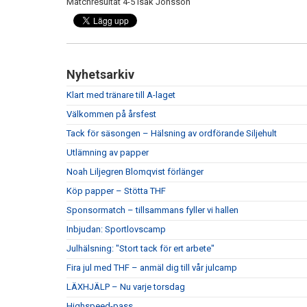
Matchresultat 4-5 Isak Jönsson
Nyhetsarkiv
Klart med tränare till A-laget
Välkommen på årsfest
Tack för säsongen – Hälsning av ordförande Siljehult
Utlämning av papper
Noah Liljegren Blomqvist förlänger
Köp papper – Stötta THF
Sponsormatch – tillsammans fyller vi hallen
Inbjudan: Sportlovscamp
Julhälsning: "Stort tack för ert arbete"
Fira jul med THF – anmäl dig till vår julcamp
LÄXHJÄLP – Nu varje torsdag
Highspeed-pass