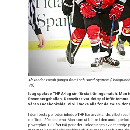
Alexander Yacob (längst fram) och David Nyström (i bakgrunden)
VB)
Idag spelade THF A-lag sin första träningsmatch. Man to
Rosenbergshallen. Dessvärre var det spel inför tomma
våran Facebooksida. Vi vill tacka alla för de swish-do
I den första perioden inledde THF lite avvaktande, vilket result
de första 20 minuterna. Man kom ut bättre i den andra periode
powerplay. 1-3 Efter två perioder. I inledningen av den tredje 