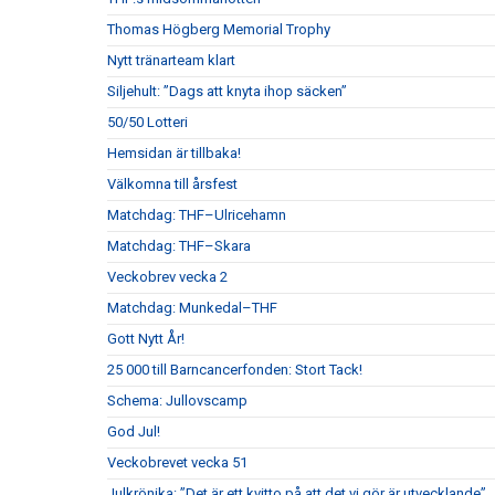
Thomas Högberg Memorial Trophy
Nytt tränarteam klart
Siljehult: ”Dags att knyta ihop säcken”
50/50 Lotteri
Hemsidan är tillbaka!
Välkomna till årsfest
Matchdag: THF–Ulricehamn
Matchdag: THF–Skara
Veckobrev vecka 2
Matchdag: Munkedal–THF
Gott Nytt År!
25 000 till Barncancerfonden: Stort Tack!
Schema: Jullovscamp
God Jul!
Veckobrevet vecka 51
Julkrönika: ”Det är ett kvitto på att det vi gör är utvecklande”