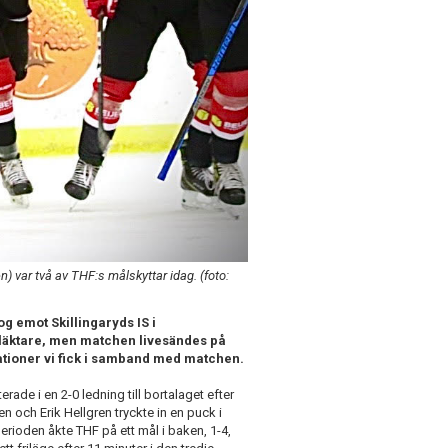
 var två av THF:s målskyttar idag. (foto:
g emot Skillingaryds IS i
 läktare, men matchen livesändes på
nationer vi fick i samband med matchen.
erade i en 2-0 ledning till bortalaget efter
n och Erik Hellgren tryckte in en puck i
perioden åkte THF på ett mål i baken, 1-4,