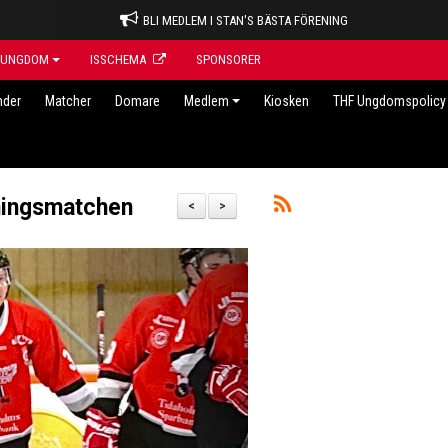
BLI MEDLEM I STAN'S BÄSTA FÖRENING
UNGDOM
ISSCHEMA
SPONSORER
nder
Matcher
Domare
Medlem
Kiosken
THF Ungdomspolicy 
räningsmatchen
<
>