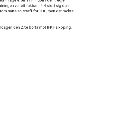
 friläge efter 11 minuter i den tredje
ningen var ett faktum. 4-4 stod sig och
tröm satte en straff för THF, men det räckte
öndagen den 27:e borta mot IFK Falköping.