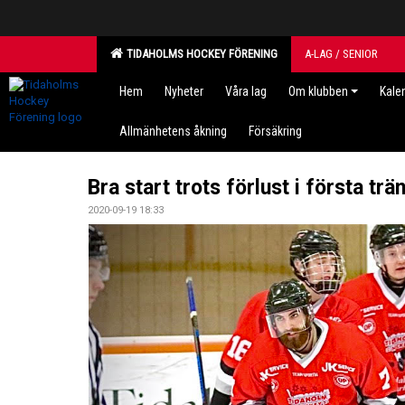
TIDAHOLMS HOCKEY FÖRENING
A-LAG / SENIOR
Hem
Nyheter
Våra lag
Om klubben
Kale
Allmänhetens åkning
Försäkring
Bra start trots förlust i första t
2020-09-19 18:33