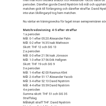
men man kom tillbaka snabbt och Alexander Yacob satte dit ett
perioden. Därefter gjorde David Nyström två mål och upphämt
matchen gick till förlängning och därefter straffar. David Nys
inte utan Skillingaryd tog hem matchen.
Nu väntar en träningsvecka för laget innan seriepremiären s
Matchredovisning: 4-5 efter straffar
1:a perioden
Mål: 0-1 efter 05:20 Alexander Palm
Mål: 0-2 efter 16:35 Isak Mattsson
Skott: THF 12 och SIS 13
2:a perioden
Mål: 0-3 efter 21:56 Isak Jönsson
Mål: 1-3 efter 37:56 Erik Hellgren
Skott: THF 19 och SIS 9
3:e perioden
Mål: 1-4 efter 42:03 Rasmus Klint
Mål: 2-4 efter 51:17 Alexander Yacob
Mål: 3-4 efter 52:13 David Nyström
Mål: 4-4 efter 55:59 David Nyström
4:e perioden
Summa skott: THF 51 och SIS 35
Straffslag
Målskytt straff THF: David Nyström