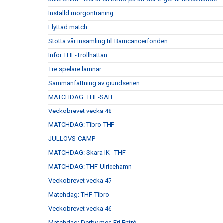
Inställd morgonträning
Flyttad match
Stötta vår insamling till Barncancerfonden
Inför THF-Trollhättan
Tre spelare lämnar
Sammanfattning av grundserien
MATCHDAG: THF-SAH
Veckobrevet vecka 48
MATCHDAG: Tibro-THF
JULLOVS-CAMP
MATCHDAG: Skara IK - THF
MATCHDAG: THF-Ulricehamn
Veckobrevet vecka 47
Matchdag: THF-Tibro
Veckobrevet vecka 46
Matchdag: Derby med Fri Entré