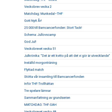
Veckobrev vecka 2
Matchdag: Munkedal–THF
Gott Nytt År!
25 000 till Barncancerfonden: Stort Tack!
Schema: Jullovscamp
God Jul!
Veckobrevet vecka 51
Julkrönika: ”Det är ett kvitto på att det vi gör är utvecklande”
Inställd morgonträning
Flyttad match
Stötta vår insamling till Barncancerfonden
Inför THF-Trollhättan
Tre spelare lämnar
Sammanfattning av grundserien
MATCHDAG: THF-SAH
Veckobrevet vecka 48