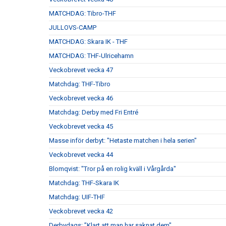
MATCHDAG: Tibro-THF
JULLOVS-CAMP
MATCHDAG: Skara IK - THF
MATCHDAG: THF-Ulricehamn
Veckobrevet vecka 47
Matchdag: THF-Tibro
Veckobrevet vecka 46
Matchdag: Derby med Fri Entré
Veckobrevet vecka 45
Masse inför derbyt: "Hetaste matchen i hela serien"
Veckobrevet vecka 44
Blomqvist: "Tror på en rolig kväll i Vårgårda"
Matchdag: THF-Skara IK
Matchdag: UIF-THF
Veckobrevet vecka 42
Derbydags: ”Klart att man har saknat dem"