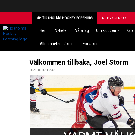
TIDAHOLMS HOCKEY FÖRENING
A-LAG / SENIOR
Hem
Nyheter
Våra lag
Om klubben
Kale
Allmänhetens åkning
Försäkring
Välkommen tillbaka, Joel Storm
2020-10-07 19:37