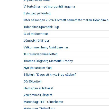
Vi fortsätter med morgonträningarna
Bytardag på lördag
Inför säsongen 25/26: Fortsatt samarbete mellan Tidaholm 
Tidaholms Sparbank Cup
Glad midsommar
Jörnevik förlänger
Välkommen hem, Arvid Leremar
THF:s midsommarlotteri
Thomas Högberg Memorial Trophy
Nytt tränarteam klart
Siljehult: ”Dags att knyta ihop säcken”
50/50 Lotteri
Hemsidan är tillbaka!
Välkomna till årsfest
Matchdag: THF–Ulricehamn
Matchdag: THF–Skara