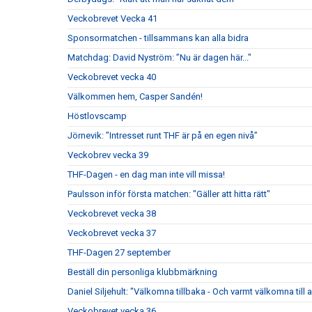
Veckobrevet Vecka 41
Sponsormatchen - tillsammans kan alla bidra
Matchdag: David Nyström: ”Nu är dagen här..."
Veckobrevet vecka 40
Välkommen hem, Casper Sandén!
Höstlovscamp
Jörnevik: ”Intresset runt THF är på en egen nivå”
Veckobrev vecka 39
THF-Dagen - en dag man inte vill missa!
Paulsson inför första matchen: "Gäller att hitta rätt"
Veckobrevet vecka 38
Veckobrevet vecka 37
THF-Dagen 27 september
Beställ din personliga klubbmärkning
Daniel Siljehult: "Välkomna tillbaka - Och varmt välkomna till a
Veckobrevet vecka 36