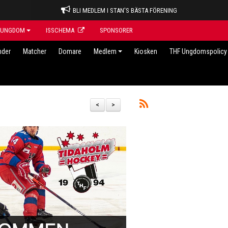
BLI MEDLEM I STAN'S BÄSTA FÖRENING
UNGDOM
ISSCHEMA
SPONSORER
nder
Matcher
Domare
Medlem
Kiosken
THF Ungdomspolicy 
<
>