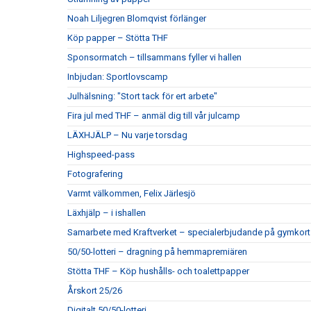
Noah Liljegren Blomqvist förlänger
Köp papper – Stötta THF
Sponsormatch – tillsammans fyller vi hallen
Inbjudan: Sportlovscamp
Julhälsning: "Stort tack för ert arbete"
Fira jul med THF – anmäl dig till vår julcamp
LÄXHJÄLP – Nu varje torsdag
Highspeed-pass
Fotografering
Varmt välkommen, Felix Järlesjö
Läxhjälp – i ishallen
Samarbete med Kraftverket – specialerbjudande på gymkort
50/50-lotteri – dragning på hemmapremiären
Stötta THF – Köp hushålls- och toalettpapper
Årskort 25/26
Digitalt 50/50-lotteri