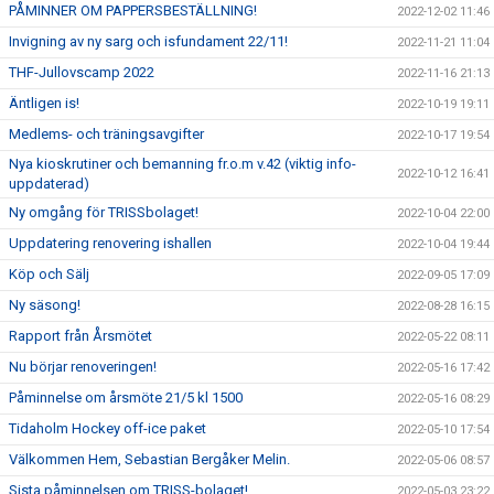
PÅMINNER OM PAPPERSBESTÄLLNING!
2022-12-02 11:46
Invigning av ny sarg och isfundament 22/11!
2022-11-21 11:04
THF-Jullovscamp 2022
2022-11-16 21:13
Äntligen is!
2022-10-19 19:11
Medlems- och träningsavgifter
2022-10-17 19:54
Nya kioskrutiner och bemanning fr.o.m v.42 (viktig info-
2022-10-12 16:41
uppdaterad)
Ny omgång för TRISSbolaget!
2022-10-04 22:00
Uppdatering renovering ishallen
2022-10-04 19:44
Köp och Sälj
2022-09-05 17:09
Ny säsong!
2022-08-28 16:15
Rapport från Årsmötet
2022-05-22 08:11
Nu börjar renoveringen!
2022-05-16 17:42
Påminnelse om årsmöte 21/5 kl 1500
2022-05-16 08:29
Tidaholm Hockey off-ice paket
2022-05-10 17:54
Välkommen Hem, Sebastian Bergåker Melin.
2022-05-06 08:57
Sista påminnelsen om TRISS-bolaget!
2022-05-03 23:22