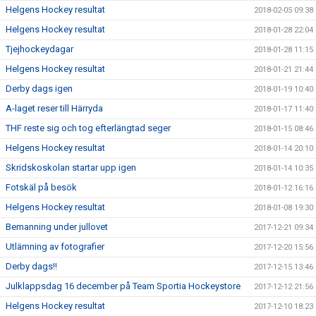
Helgens Hockey resultat
2018-02-05 09:38
Helgens Hockey resultat
2018-01-28 22:04
Tjejhockeydagar
2018-01-28 11:15
Helgens Hockey resultat
2018-01-21 21:44
Derby dags igen
2018-01-19 10:40
A-laget reser till Härryda
2018-01-17 11:40
THF reste sig och tog efterlängtad seger
2018-01-15 08:46
Helgens Hockey resultat
2018-01-14 20:10
Skridskoskolan startar upp igen
2018-01-14 10:35
Fotskäl på besök
2018-01-12 16:16
Helgens Hockey resultat
2018-01-08 19:30
Bemanning under jullovet
2017-12-21 09:34
Utlämning av fotografier
2017-12-20 15:56
Derby dags!!
2017-12-15 13:46
Julklappsdag 16 december på Team Sportia Hockeystore
2017-12-12 21:56
Helgens Hockey resultat
2017-12-10 18:23