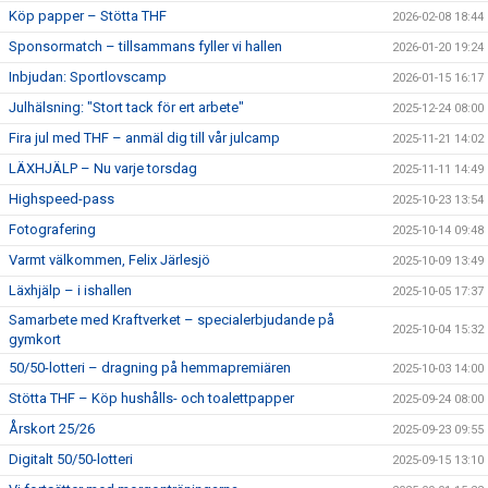
Köp papper – Stötta THF
2026-02-08 18:44
Sponsormatch – tillsammans fyller vi hallen
2026-01-20 19:24
Inbjudan: Sportlovscamp
2026-01-15 16:17
Julhälsning: "Stort tack för ert arbete"
2025-12-24 08:00
Fira jul med THF – anmäl dig till vår julcamp
2025-11-21 14:02
LÄXHJÄLP – Nu varje torsdag
2025-11-11 14:49
Highspeed-pass
2025-10-23 13:54
Fotografering
2025-10-14 09:48
Varmt välkommen, Felix Järlesjö
2025-10-09 13:49
Läxhjälp – i ishallen
2025-10-05 17:37
Samarbete med Kraftverket – specialerbjudande på
2025-10-04 15:32
gymkort
50/50-lotteri – dragning på hemmapremiären
2025-10-03 14:00
Stötta THF – Köp hushålls- och toalettpapper
2025-09-24 08:00
Årskort 25/26
2025-09-23 09:55
Digitalt 50/50-lotteri
2025-09-15 13:10