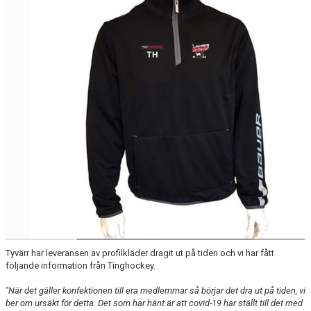
MEDLEM
KIOSKEN
THF UNGDOMSPOLICY - RÖDA TRÅD
PROFILKLÄDER
BILDGALLERI
TRISSBOLAGET
DOKUMENT
ALLMÄNHETENS ÅKNING
FÖRSÄKRING
Tyvärr har leveransen av profilkläder dragit ut på tiden och vi har fått
följande information från Tinghockey.
"När det gäller konfektionen till era medlemmar så börjar det dra ut på tiden, vi
ber om ursäkt för detta. Det som har hänt är att covid-19 har ställt till det med