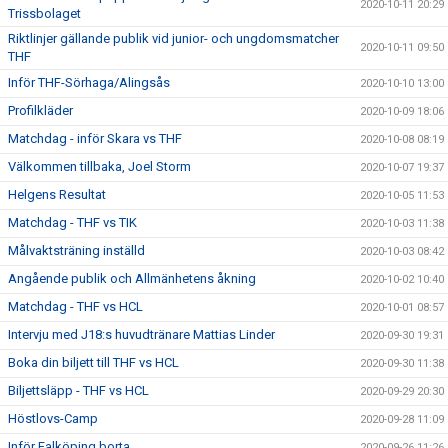
2020-10-11 20:29
Trissbolaget
Riktlinjer gällande publik vid junior- och ungdomsmatcher
2020-10-11 09:50
THF
Inför THF-Sörhaga/Alingsås
2020-10-10 13:00
Profilkläder
2020-10-09 18:06
Matchdag - inför Skara vs THF
2020-10-08 08:19
Välkommen tillbaka, Joel Storm
2020-10-07 19:37
Helgens Resultat
2020-10-05 11:53
Matchdag - THF vs TIK
2020-10-03 11:38
Målvaktsträning inställd
2020-10-03 08:42
Angående publik och Allmänhetens åkning
2020-10-02 10:40
Matchdag - THF vs HCL
2020-10-01 08:57
Intervju med J18:s huvudtränare Mattias Linder
2020-09-30 19:31
Boka din biljett till THF vs HCL
2020-09-30 11:38
Biljettsläpp - THF vs HCL
2020-09-29 20:30
Höstlovs-Camp
2020-09-28 11:09
Inför Falköping borta
2020-09-26 11:26