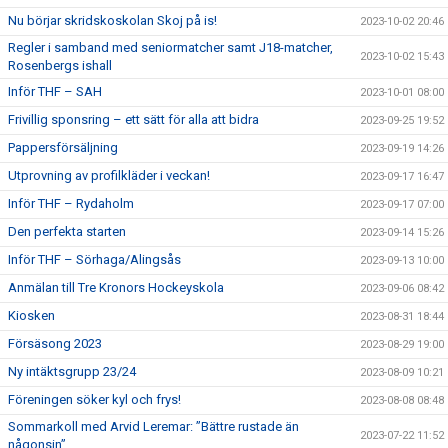
Nu börjar skridskoskolan Skoj på is!
2023-10-02 20:46
Regler i samband med seniormatcher samt J18-matcher,
2023-10-02 15:43
Rosenbergs ishall
Inför THF – SAH
2023-10-01 08:00
Frivillig sponsring – ett sätt för alla att bidra
2023-09-25 19:52
Pappersförsäljning
2023-09-19 14:26
Utprovning av profilkläder i veckan!
2023-09-17 16:47
Inför THF – Rydaholm
2023-09-17 07:00
Den perfekta starten
2023-09-14 15:26
Inför THF – Sörhaga/Alingsås
2023-09-13 10:00
Anmälan till Tre Kronors Hockeyskola
2023-09-06 08:42
Kiosken
2023-08-31 18:44
Försäsong 2023
2023-08-29 19:00
Ny intäktsgrupp 23/24
2023-08-09 10:21
Föreningen söker kyl och frys!
2023-08-08 08:48
Sommarkoll med Arvid Leremar: ”Bättre rustade än
2023-07-22 11:52
någonsin”