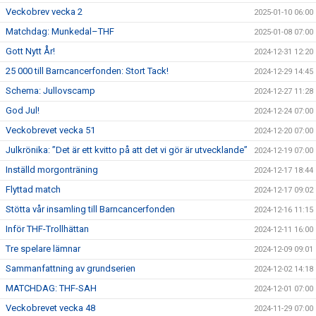
Veckobrev vecka 2
2025-01-10 06:00
Matchdag: Munkedal–THF
2025-01-08 07:00
Gott Nytt År!
2024-12-31 12:20
25 000 till Barncancerfonden: Stort Tack!
2024-12-29 14:45
Schema: Jullovscamp
2024-12-27 11:28
God Jul!
2024-12-24 07:00
Veckobrevet vecka 51
2024-12-20 07:00
Julkrönika: ”Det är ett kvitto på att det vi gör är utvecklande”
2024-12-19 07:00
Inställd morgonträning
2024-12-17 18:44
Flyttad match
2024-12-17 09:02
Stötta vår insamling till Barncancerfonden
2024-12-16 11:15
Inför THF-Trollhättan
2024-12-11 16:00
Tre spelare lämnar
2024-12-09 09:01
Sammanfattning av grundserien
2024-12-02 14:18
MATCHDAG: THF-SAH
2024-12-01 07:00
Veckobrevet vecka 48
2024-11-29 07:00