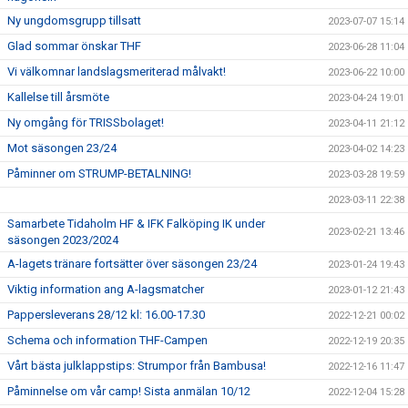
Ny ungdomsgrupp tillsatt
2023-07-07 15:14
Glad sommar önskar THF
2023-06-28 11:04
Vi välkomnar landslagsmeriterad målvakt!
2023-06-22 10:00
Kallelse till årsmöte
2023-04-24 19:01
Ny omgång för TRISSbolaget!
2023-04-11 21:12
Mot säsongen 23/24
2023-04-02 14:23
Påminner om STRUMP-BETALNING!
2023-03-28 19:59
2023-03-11 22:38
Samarbete Tidaholm HF & IFK Falköping IK under
2023-02-21 13:46
säsongen 2023/2024
A-lagets tränare fortsätter över säsongen 23/24
2023-01-24 19:43
Viktig information ang A-lagsmatcher
2023-01-12 21:43
Pappersleverans 28/12 kl: 16.00-17.30
2022-12-21 00:02
Schema och information THF-Campen
2022-12-19 20:35
Vårt bästa julklappstips: Strumpor från Bambusa!
2022-12-16 11:47
Påminnelse om vår camp! Sista anmälan 10/12
2022-12-04 15:28