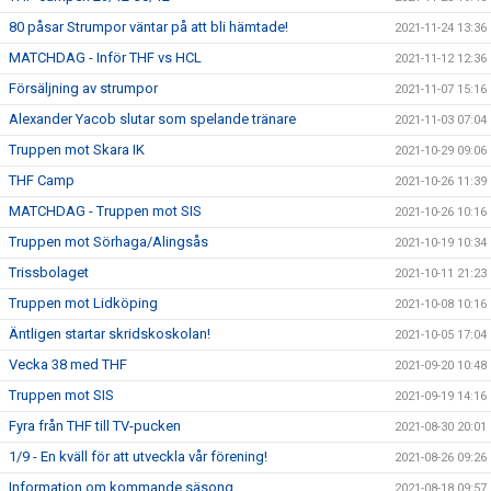
80 påsar Strumpor väntar på att bli hämtade!
2021-11-24 13:36
MATCHDAG - Inför THF vs HCL
2021-11-12 12:36
Försäljning av strumpor
2021-11-07 15:16
Alexander Yacob slutar som spelande tränare
2021-11-03 07:04
Truppen mot Skara IK
2021-10-29 09:06
THF Camp
2021-10-26 11:39
MATCHDAG - Truppen mot SIS
2021-10-26 10:16
Truppen mot Sörhaga/Alingsås
2021-10-19 10:34
Trissbolaget
2021-10-11 21:23
Truppen mot Lidköping
2021-10-08 10:16
Äntligen startar skridskoskolan!
2021-10-05 17:04
Vecka 38 med THF
2021-09-20 10:48
Truppen mot SIS
2021-09-19 14:16
Fyra från THF till TV-pucken
2021-08-30 20:01
1/9 - En kväll för att utveckla vår förening!
2021-08-26 09:26
Information om kommande säsong
2021-08-18 09:57