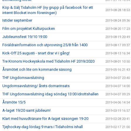
Köp & Sälj Tidaholm HF (ny grupp på facebook för ett
2019-08-28 18:53
internt Blocket inom föreningen)
Istider september
2019-08-24 09:36
Film om projektet Kulturpucken
2019-08-20 17:23
Jubileumsfest 19/10 19:00
2019-08-19 20:49
Föräldrainformation och utprovning 25/8 från 1400
2019-08-17 09:37
Kick-Off 25 augusti - snart drar vi i gång!
2019-08-13 16:34
Tre Kronors Hockeyskola med Tidaholm HF 2019/2020
2019-08-01 10:50
Årsmötet och lite om kommande säsong
2019-05-16 21:43
THF Ungdomsavslutning
2019-04-07 23:40
Ungdomsavslutning/ årets domarinsats
2019-04-07 14:00
THF Ungdomsavslutning idag söndag 13:00 Idrottshallen
2019-04-07 09:29
Årsmöte 15/5
2019-04-06 14:54
A-laget 19/20 samt jubileum!
2019-03-19 16:57
Klart med huvudtränare för A-laget säsongen 19-20
2019-02-28 20:41
Tjejhockey-dag lördag 9 mars i Tidaholms ishall
2019-02-17 21:00