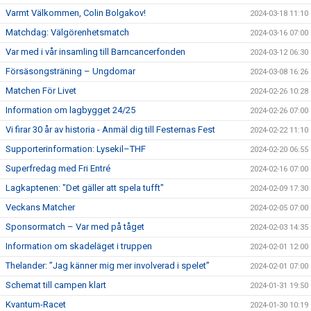
Varmt Välkommen, Colin Bolgakov!
2024-03-18 11:10
Matchdag: Välgörenhetsmatch
2024-03-16 07:00
Var med i vår insamling till Barncancerfonden
2024-03-12 06:30
Försäsongsträning – Ungdomar
2024-03-08 16:26
Matchen För Livet
2024-02-26 10:28
Information om lagbygget 24/25
2024-02-26 07:00
Vi firar 30 år av historia - Anmäl dig till Festernas Fest
2024-02-22 11:10
Supporterinformation: Lysekil–THF
2024-02-20 06:55
Superfredag med Fri Entré
2024-02-16 07:00
Lagkaptenen: "Det gäller att spela tufft"
2024-02-09 17:30
Veckans Matcher
2024-02-05 07:00
Sponsormatch – Var med på tåget
2024-02-03 14:35
Information om skadeläget i truppen
2024-02-01 12:00
Thelander: ”Jag känner mig mer involverad i spelet”
2024-02-01 07:00
Schemat till campen klart
2024-01-31 19:50
Kvantum-Racet
2024-01-30 10:19