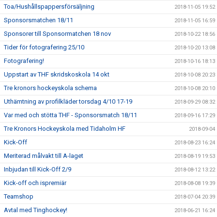
Toa/Hushållspappersförsäljning
2018-11-05 19:52
Sponsorsmatchen 18/11
2018-11-05 16:59
Sponsorer till Sponsormatchen 18 nov
2018-10-22 18:56
Tider för fotografering 25/10
2018-10-20 13:08
Fotografering!
2018-10-16 18:13
Uppstart av THF skridskoskola 14 okt
2018-10-08 20:23
Tre kronors hockeyskola schema
2018-10-08 20:10
Uthämtning av profilkläder torsdag 4/10 17-19
2018-09-29 08:32
Var med och stötta THF - Sponsorsmatch 18/11
2018-09-16 17:29
Tre Kronors Hockeyskola med Tidaholm HF
2018-09-04
Kick-Off
2018-08-23 16:24
Meriterad målvakt till A-laget
2018-08-19 19:53
Inbjudan till Kick-Off 2/9
2018-08-12 13:22
Kick-off och ispremiär
2018-08-08 19:39
Teamshop
2018-07-04 20:39
Avtal med Tinghockey!
2018-06-21 16:24