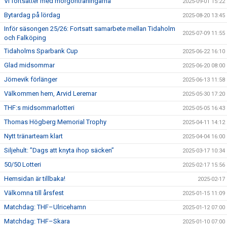
Vi fortsätter med morgonträningarna
2025-09-01 15:22
Bytardag på lördag
2025-08-20 13:45
Inför säsongen 25/26: Fortsatt samarbete mellan Tidaholm
2025-07-09 11:55
och Falköping
Tidaholms Sparbank Cup
2025-06-22 16:10
Glad midsommar
2025-06-20 08:00
Jörnevik förlänger
2025-06-13 11:58
Välkommen hem, Arvid Leremar
2025-05-30 17:20
THF:s midsommarlotteri
2025-05-05 16:43
Thomas Högberg Memorial Trophy
2025-04-11 14:12
Nytt tränarteam klart
2025-04-04 16:00
Siljehult: ”Dags att knyta ihop säcken”
2025-03-17 10:34
50/50 Lotteri
2025-02-17 15:56
Hemsidan är tillbaka!
2025-02-17
Välkomna till årsfest
2025-01-15 11:09
Matchdag: THF–Ulricehamn
2025-01-12 07:00
Matchdag: THF–Skara
2025-01-10 07:00