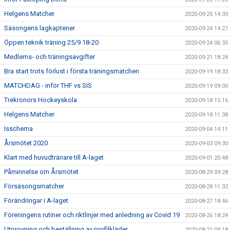
Helgens Matcher
2020-09-25 14:30
Säsongens lagkaptener
2020-09-24 14:27
Öppen teknik träning 25/9 18-20
2020-09-24 06:35
Medlems- och träningsavgifter
2020-09-21 18:24
Bra start trots förlust i första träningsmatchen
2020-09-19 18:33
MATCHDAG - inför THF vs SIS
2020-09-19 09:00
Trekronors Hockeyskola
2020-09-18 15:16
Helgens Matcher
2020-09-18 11:38
Isschema
2020-09-04 14:11
Årsmötet 2020
2020-09-03 09:30
Klart med huvudtränare till A-laget
2020-09-01 20:48
Påminnelse om Årsmötet
2020-08-29 09:28
Försäsongsmatcher
2020-08-28 11:32
Förändringar i A-laget
2020-08-27 18:46
Föreningens rutiner och riktlinjer med anledning av Covid 19
2020-08-26 18:24
Utprovning och beställning av profilkläder
2020-08-21 09:18