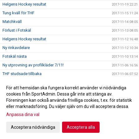
Helgens Hockey resultat
2017-11-19 22:21
Tung kväll för THF
2017-11-15 11:24
Matchkväll
2017-11-14 08:05
Förlust i Fotskäl
2017-11-13 08:05
Helgens Hockey resultat
2017-11-12 16:48
Ny rinkavdelare
2017-11-12 10:34
Fotskäl nästa
2017-11-10 13:14
Ny utprovning av profilkläder 7/11!
2017-11-06 16:56
THF studsade tillbaka
2017-11-06 07:52
Helgens Hockey resultat
2017-11-05 21:44
För att hemsidan ska fungera korrekt använder vi nödvändiga
Derby fredag !
2017-11-03 13:38
cookies från SportAdmin. Dessa går inte att stänga av.
Fotografering 27/11
Föreningen kan också använda frivilliga cookies, t.ex. för statistik
2017-10-31 21:07
eller marknadsföring. Du väljer själv om du vill acceptera dessa.
Jakt på poäng fortsätter i Nittorp
2017-10-31 18:27
Anpassa dina val
Helgens Hockey resultat
2017-10-29 21:42
Försäljning av Hus/Toa-papper
2017-10-29 17:21
Acceptera nödvändiga
Acceptera alla
Uddamålsförlust mot Skara IK
2017-10-28 09:39