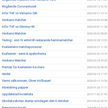
Angående Coronaviruset
2020-03-12 16:56
Inför THF vs Värnamo GIK
2020-03-11 13:19
Veckans matcher
2020-03-09 09:08
Inför THF vs Glimma HK
2020-03-07 11:00
Veckans Matcher
2020-03-02 08:00
Tävling - vinn fri entré till resterande hemmamatcher
2020-02-28 13:02
Kvalseriens matchsponsorer
2020-02-27 11:49
Kvalserien - serie & spelschema
2020-02-25 13:37
Veckans Matcher
2020-02-24 09:03
Premiär för kvalserien 6:e mars
2020-02-20 08:45
Istider
2020-02-19 17:37
Varmt välkommen, Oliver Hofbauer!
2020-02-15 15:30
Inbetalning papper
2020-01-20 17:17
Uppdaterad kiosklista
2019-11-06 21:42
Skridskoskolan startar söndagen den 6 oktober
2019-09-24 09:31
Bemanning kiosk
2019-09-16 16:04