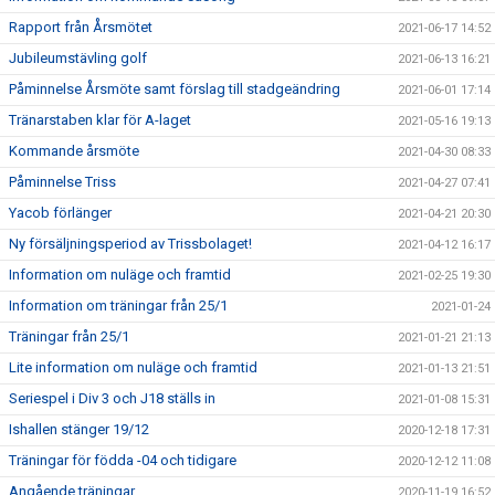
Rapport från Årsmötet
2021-06-17 14:52
Jubileumstävling golf
2021-06-13 16:21
Påminnelse Årsmöte samt förslag till stadgeändring
2021-06-01 17:14
Tränarstaben klar för A-laget
2021-05-16 19:13
Kommande årsmöte
2021-04-30 08:33
Påminnelse Triss
2021-04-27 07:41
Yacob förlänger
2021-04-21 20:30
Ny försäljningsperiod av Trissbolaget!
2021-04-12 16:17
Information om nuläge och framtid
2021-02-25 19:30
Information om träningar från 25/1
2021-01-24
Träningar från 25/1
2021-01-21 21:13
Lite information om nuläge och framtid
2021-01-13 21:51
Seriespel i Div 3 och J18 ställs in
2021-01-08 15:31
Ishallen stänger 19/12
2020-12-18 17:31
Träningar för födda -04 och tidigare
2020-12-12 11:08
Angående träningar
2020-11-19 16:52