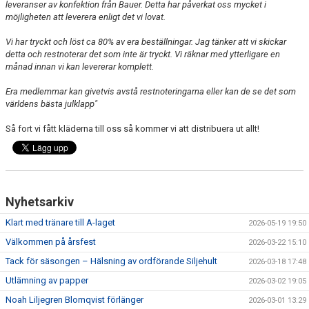
leveranser av konfektion från Bauer. Detta har påverkat oss mycket i
möjligheten att leverera enligt det vi lovat.
Vi har tryckt och löst ca 80% av era beställningar. Jag tänker att vi skickar
detta och restnoterar det som inte är tryckt. Vi räknar med ytterligare en
månad innan vi kan levererar komplett.
Era medlemmar kan givetvis avstå restnoteringarna eller kan de se det som
världens bästa julklapp"
Så fort vi fått kläderna till oss så kommer vi att distribuera ut allt!
Nyhetsarkiv
Klart med tränare till A-laget
2026-05-19 19:50
Välkommen på årsfest
2026-03-22 15:10
Tack för säsongen – Hälsning av ordförande Siljehult
2026-03-18 17:48
Utlämning av papper
2026-03-02 19:05
Noah Liljegren Blomqvist förlänger
2026-03-01 13:29