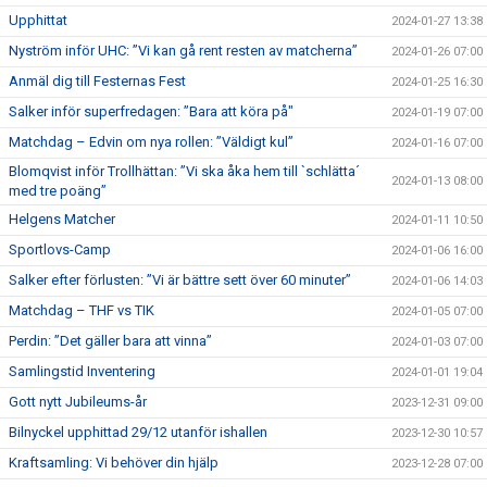
Upphittat
2024-01-27 13:38
Nyström inför UHC: ”Vi kan gå rent resten av matcherna”
2024-01-26 07:00
Anmäl dig till Festernas Fest
2024-01-25 16:30
Salker inför superfredagen: ”Bara att köra på"
2024-01-19 07:00
Matchdag – Edvin om nya rollen: ”Väldigt kul”
2024-01-16 07:00
Blomqvist inför Trollhättan: ”Vi ska åka hem till `schlätta´
2024-01-13 08:00
med tre poäng”
Helgens Matcher
2024-01-11 10:50
Sportlovs-Camp
2024-01-06 16:00
Salker efter förlusten: ”Vi är bättre sett över 60 minuter”
2024-01-06 14:03
Matchdag – THF vs TIK
2024-01-05 07:00
Perdin: ”Det gäller bara att vinna”
2024-01-03 07:00
Samlingstid Inventering
2024-01-01 19:04
Gott nytt Jubileums-år
2023-12-31 09:00
Bilnyckel upphittad 29/12 utanför ishallen
2023-12-30 10:57
Kraftsamling: Vi behöver din hjälp
2023-12-28 07:00