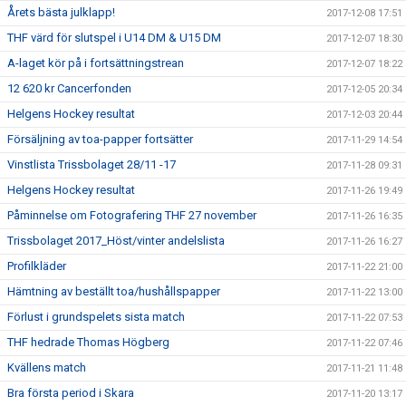
Årets bästa julklapp!
2017-12-08 17:51
THF värd för slutspel i U14 DM & U15 DM
2017-12-07 18:30
A-laget kör på i fortsättningstrean
2017-12-07 18:22
12 620 kr Cancerfonden
2017-12-05 20:34
Helgens Hockey resultat
2017-12-03 20:44
Försäljning av toa-papper fortsätter
2017-11-29 14:54
Vinstlista Trissbolaget 28/11 -17
2017-11-28 09:31
Helgens Hockey resultat
2017-11-26 19:49
Påminnelse om Fotografering THF 27 november
2017-11-26 16:35
Trissbolaget 2017_Höst/vinter andelslista
2017-11-26 16:27
Profilkläder
2017-11-22 21:00
Hämtning av beställt toa/hushållspapper
2017-11-22 13:00
Förlust i grundspelets sista match
2017-11-22 07:53
THF hedrade Thomas Högberg
2017-11-22 07:46
Kvällens match
2017-11-21 11:48
Bra första period i Skara
2017-11-20 13:17