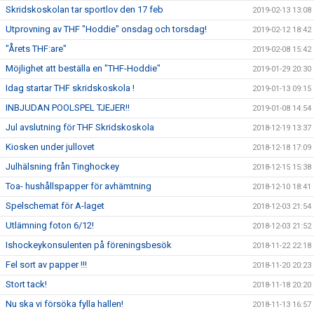
Skridskoskolan tar sportlov den 17 feb
2019-02-13 13:08
Utprovning av THF "Hoddie" onsdag och torsdag!
2019-02-12 18:42
"Årets THF:are"
2019-02-08 15:42
Möjlighet att beställa en "THF-Hoddie"
2019-01-29 20:30
Idag startar THF skridskoskola !
2019-01-13 09:15
INBJUDAN POOLSPEL TJEJER!!
2019-01-08 14:54
Jul avslutning för THF Skridskoskola
2018-12-19 13:37
Kiosken under jullovet
2018-12-18 17:09
Julhälsning från Tinghockey
2018-12-15 15:38
Toa- hushållspapper för avhämtning
2018-12-10 18:41
Spelschemat för A-laget
2018-12-03 21:54
Utlämning foton 6/12!
2018-12-03 21:52
Ishockeykonsulenten på föreningsbesök
2018-11-22 22:18
Fel sort av papper !!!
2018-11-20 20:23
Stort tack!
2018-11-18 20:20
Nu ska vi försöka fylla hallen!
2018-11-13 16:57