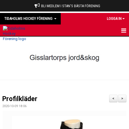
BLI MEDLEM I STAN'S BÄSTA FÖRENING
TIDAHOLMS HOCKEY FÖRENING
LOGGA IN
HEM
NYHETER
VÅRA LAG
OM KLUBBEN
KALENDER
Profilkläder
<
>
MATCHER
2020-10-09 18:06
DOMARE