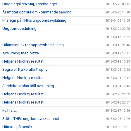
Dragningslista Maj, Trissbolaget
2018-05-28 08:15
Årsmötet och lite om kommande säsong
2018-05-20 14:18
Prisregn på THF:s ungdomsavslutning
2018-04-06 16:08
Ungdomsavslutning!
2018-03-21 20:25
2018-03-18 14:32
Utlämning av toapappersbeställning
2018-03-13 21:46
Avslutning med pizza
2018-03-12 17:17
Helgens Hockey resultat
2018-03-12 10:23
Segrare i Kyrkefalla Trophy
2018-03-05 12:48
Helgens Hockey resultat
2018-03-04 19:47
Skridskoskolan höll avslutning
2018-03-04 12:43
Helgens Hockey resultat
2018-02-25 22:03
Helgens Hockey resultat
2018-02-18 22:07
Full fart...
2018-02-17 10:26
Stötta THFs ungdomsverksamhet
2018-02-08 17:29
Härryda på besök
2018-02-06 18:31