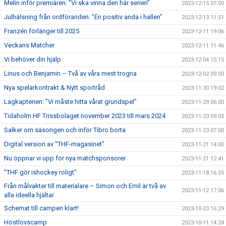
Melin inför premiären: ”Vi ska vinna den här serien”
2023-12-15 07:00
Julhälsning från ordföranden: ”En positiv anda i hallen”
2023-12-13 11:51
Franzén förlänger till 2025
2023-12-11 19:06
Veckans Matcher
2023-12-11 11:46
Vi behöver din hjälp
2023-12-04 15:15
Linus och Benjamin – Två av våra mest trogna
2023-12-02 09:00
Nya spelarkontrakt & Nytt sportråd
2023-11-30 19:02
Lagkaptenen: ”Vi måste hitta vårat grundspel”
2023-11-29 06:00
Tidaholm HF Trissbolaget november 2023 till mars 2024
2023-11-23 09:05
Salker om säsongen och inför Tibro borta
2023-11-23 07:00
Digital version av "THF-magasinet"
2023-11-21 14:00
Nu öppnar vi upp för nya matchsponsorer
2023-11-21 12:41
”THF gör ishockey roligt"
2023-11-18 16:55
Från målvakter till materialare – Simon och Emil är två av
2023-11-12 17:06
alla ideella hjältar
Schemat till campen klart!
2023-10-23 16:29
Höstlovscamp
2023-10-11 14:24